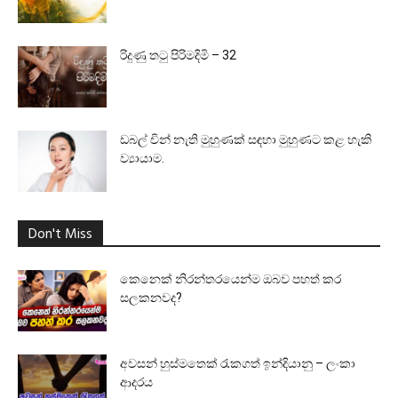
රිදුණු තටු පිරිමදිමි – 32
ඩබල් චින් නැති මුහුණක් සඳහා මුහුණට කළ හැකි
ව්‍යායාම.
Don't Miss
කෙනෙක් නිරන්තරයෙන්ම ඔබව පහත් කර
සලකනවද?
අවසන් හුස්මතෙක් රැකගත් ඉන්දියානු – ලංකා
ආදරය