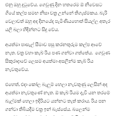
එනු ඔහු දුටුවේය. ගෙවුණු දින හතරෙම ඕ නිවෙසට
ගියේ කල්ප සමඟ නිසා චත්‍ර උන්නේ තිගැස්මකය. බැරි
වෙලාවත් ඔහු අද දිනයේද පැමිණියහොත් සියල්ල අතැර
යලි බලා හිඳින්නට සිදු වේය.
අයත්මා පාසැල් සීමාව පසු කරනතුරුම කල්ප ආවේ
නැත. චත්‍ර වහා කැබ් රිය පණ ගන්වා ගත්තේය. ගෙවුණ
සිකුරාදාවේ ලෙසම අයත්මා අසලින්ම කැබ් රිය
නැවතුවේය.
එහෙත්, එදා කෝල බැලුම් හෙලා නැවතුණු ලෙසින් අද
අයත්මා නැවතුණේ නැත. ඕ කැබ් රියම දැවී යන තරමේ
බැල්මක් හෙලා ඉදිරියට යන්නට තැත් කරාය. රිය පන
ගන්වා තිබියදීම චත්‍ර ඉන් බැස්සේය. බලෙන්ම