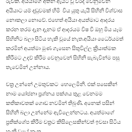
රුවකි. අයියාගේ අතින් ඇයට වූ වරද වෙනුවෙන්
අයියාට යම් දඬුවමක් හිමි විය යුතු යැයි සිහිනි විශ්වාස
නොකලා නොවේ. එහෙත් අයියා අයත්මාට ආදරය
කරන තරම දැන දැනම ඒ ආදරයම විෂ වී ඔහු මිය යෑම
සිහිනිට බලා සිටිය හැකි වූයේ නැත.අයියා ධෛර්යමත්
කරමින් අයත්මා මුණ ගැසෙන සිතුවිල්ල ක්‍රියාත්මක
කිරීමට උදව් කිරීම වෙනුවෙන් සිහිනි සැබැවින්ම පසු
තැවෙමින් උන්නාය.
චත්‍ර උන්නේ උමතුවකට හෙලෙමිනි. එක් පසෙකින්
නාම යෝජනා ප්‍රශ්නය පක්ශය තුළ වෙනමම
කතිකාවතක් ගොඩ නවමින් තිබුණි. අනෙක් පසින්
සිහිනි බලා උන්නේම ඇවිලෙන්නටය. අයත්මාගේ
ප්‍රතික්ශේප කිරීම චත්‍රට කිසිලෙසකින්වත් ඉවසා සිටිය
හැකි වූයේ නැත.