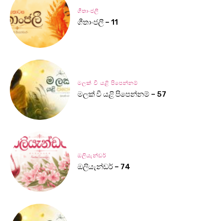
ගීතාංජලී
ගීතාංජලී – 11
මලක් වී යළි පිපෙන්නම්
මලක් වී යළි පිපෙන්නම් – 57
ඔලියැන්ඩර්
ඔලියැන්ඩර් – 74