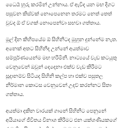
ධෛර්‍ය හුරු කරමින් උන්නාය. ඒ ඇවිද යන මඟ දිගට
පසුවන කිස්වක් නොපෙනෙන තරමට නෙත් තෙත්
වුවද ඕ ඒ වගක් නොපෙන්වා සඟවා ගත්තාය.
මුල් දින කිහිපයේම ඕ සිහිනිටද මුහුන දුන්නේම නැත.
අනෙක් අතට සිහිනිද උන්නේ අයත්මාව
සම්පූර්ණයෙන්ම මඟ හරිමිනි. නාට්‍යයේ වැඩ කටයුතු
වෙනුවෙන් ඔවුන් දෙදෙනා එක්ව වැඩ කිරීමට
සූදානම්ව සිටියද සිහිනි කල්ප හා එක්ව පසුතල
නිර්මාන කොටස වෙනුවෙන් උදව් කරන්නට සිතා
ගත්තාය.
අයත්මා දකින වාරයක් ගානේ සිහිනිට පෙනුනේ
අයියාගේ ජීවිතය විනාශ කිරීමට එන යක්ශණියකගේ