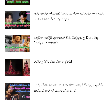
තම පෙම්වතියගේ මරණය නිසා සමාජ අපවාදයට
ලක් වූ කොරියානු තරුව
නැවත ඉපදීම ඇත්තක් බව ඔප්පු කල Dorothy
Eady ගෙ කතාව
රටවල් 51, එක රතු ඇඳුමයි!
ඔන්ලයින් පේමට් එකක් නිසා මුදල් සියල්ල අහිමි
කරගත් තරුණියකගේ කතාව