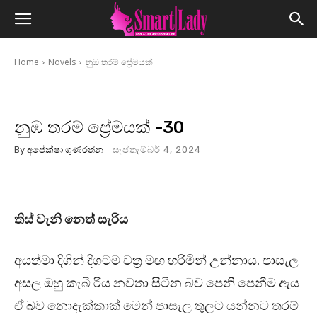
Home
Novels
නුඹ තරම් ප්‍රේමයක්
නුඹ තරම් ප්‍රේමයක් -30
By
අපේක්ෂා ගුණරත්න
සැප්තැම්බර් 4, 2024
තිස් වැනි නෙත් සැරිය
අයත්මා දිගින් දිගටම චත්‍ර මඟ හරිමින් උන්නාය. පාසැල
අසල ඔහු කැබි රිය නවතා සිටින බව පෙනි පෙනීම ඇය
ඒ බව නොදැක්කාක් මෙන් පාසැල තුලට යන්නට තරම්