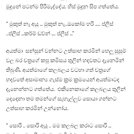
මුදුනේ පටන්ම පිරිමැද්දේය. හිස් මුදුන සිප ගත්තේය.
” මුකුත් නෑ අයූ … මුකුත් නෑ..ඔකෝම හරි ….. ප්ලීස්
..ප්ලීස් …කර්ම් ඩව්න් …. ප්ලීස් …”
අයත්මා සන්සුන් වන්නට උත්සාහ කරමින් හෙලූ සුසුම්
වල බර චත්‍රගේ කපු කමිසය තුලින් හදවතට දැනෙමින්
තිබුණි. අයත්මාගේ කලබලය වටහා ගත් චත්‍රගේ
හදවතේ අසාමාන්‍ය ගැස්ම ක්‍රම ක්‍රමයෙන් අයත්මාටද
දැනෙන්නට ගත්තේය. එකිනෙකාගේ කලබලය තුලින්
දෙදෙනා තම තමන්ගේ සැහැල්ලුව සොයා ගන්නට
උත්සාහ කරමින් උන්නෝය.
” සොරි .. සොරි අයූ .. මම කලබල කරාට සොරි …