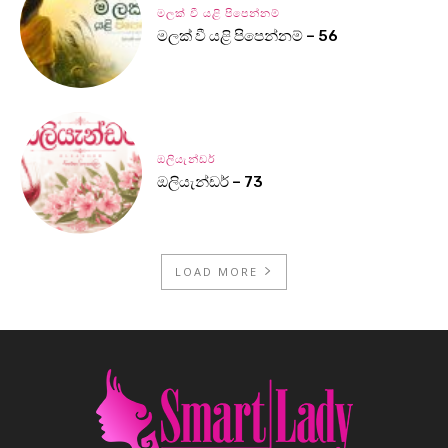
මලක් වී යළි පිපෙන්නම්
මලක් වී යළි පිපෙන්නම් – 56
ඔලියැන්ඩර්
ඔලියැන්ඩර් – 73
LOAD MORE