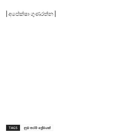
| අපේක්ෂා ගුණරත්න |
TAGS
නුඹ තරම් ප්‍රේමයක්