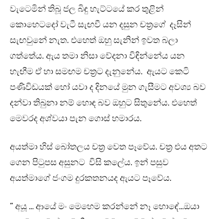
වැටෙමින් තිබූ ජල බිඳු හැට්ටයේ කර තුළින්
කොහෙටදෝ වැටී සැඟවී යන දසුන චත්‍රගේ දෑසින්
සැඟවුනේ නැත. එහෙත් ඔහු සැනින් ඉවත බලා
ගත්තේය. ඇය තමා නිසා වේදනා විඳින්නේය යන
හැඟීම ඒ හා සමඟම චත්‍රට දැනුනේය. ඇයට කෙටි
පණිවිඩයක් හෝ යවා ද දිනයේ මුන ගැසීමට අවශ්‍ය බව
දන්වා තිබුනා නම් හොඳ බව ඔහුට සිතුනේය. එහෙත්
මෙවරද අශ්වයා පැන ගොස් හමාරය.
අයත්මා හිස් බෝතලය චත්‍ර වෙත පෑවේය. චත්‍ර එය අතට
ගෙන පිටුපස අසුනට විසි කලේය. ඉන් පසුව
අයත්මාගේ ජංගම දුරකතනයද ඇයට පෑවේය.
” අයූ … ආයේ මං මෙහෙම කරන්නේ නෑ හොඳේ…ඔයා