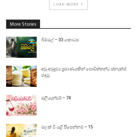
LOAD MORE
More Stories
බිම්මල් – 33 කොටස
අඩු අමුද්‍රව්‍ය ප්‍රමාණයකින් පොඩිත්තන්ට ස්නැක්ස්
හදමු.
ඔලියැන්ඩර් – 74
මලක් වී යළි පිපෙන්නම් – 15