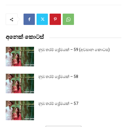
අනෙක් කොටස්
නුඹ තරම් ප්‍රේමයක් – 59 (අවසාන කොටස)
නුඹ තරම් ප්‍රේමයක් – 58
නුඹ තරම් ප්‍රේමයක් – 57