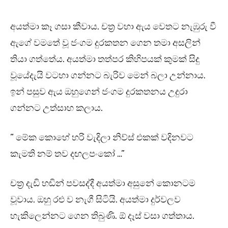
අයත්මා කෑ ගසා කීවාය. චත්‍ර වහා ඇය වෙතට නැඹුරු වී
ඇගේ වමතේ වූ ජංගම දුරකතන ගෙන තමා අසලින්
තියා ගත්තේය. අයත්මා තත්පර කිහිපයක් කුමක් සිදු
වූයේදැයි වටහා ගන්නට බැරිව මෙන් බලා උන්නාය.
ඉන් පසුව ඇය ඔහුගෙන් ජංගම දුරකතනය උදුරා
ගන්නට උත්සාහ කලාය.
” මේක කොහේ හරි වැදිලා නිව්ස් එකක් වදිනවට
කැමති නම් තව දඟලපංකෝ …”
චත්‍ර දැඩි හඬින් පවසද්දී අයත්මා අසුනේ කොනටම
වූවාය. ඔහු රළු ව නැගී සිටියි. අයත්මා දුර්වලව
හැකිලෙන්නට ගෙන තිබුණි. ඕ දෑස් වසා ගත්තාය.