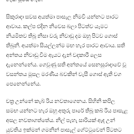
සිකුරාදා සවස අයත්මා පාසැල නිමවී යන්නට පාරට
ආවාය. කල්ප එදින නිවෙස බලා පිටත්ව යෑමට
නියමිතව තිබූ නිසා වරු නිවාඩු දම ඔහු පිටව ගොස්
තිබුනි. අයත්මා සියල්ලන්ම මඟ හැර පාරට ආවාය. සති
අන්තය නිවාඩු වීම ඇයට දැන් වදකාරී ලෙස
දැනෙන්නේය. ගෙවුණු සති අන්තයේ සෙනසුරාදාවේ වූ
වසන්තය මූසල මරණීය බවකින් වැසී ගොස් ඇති වග
පෙනෙන්නේය.
චත්‍ර උන්නේ කැබ් රිය නවතාගෙනය. සිහිනි කපිල
සමඟ යන්නට හැර ඔහු අතුරු පාරේ තිබූ කබ් රිය පාසැළ
අසල නවතාගත්තේය. නිල් පැහැ සාරියක් ඇඳ උන්
යුවතිය ඉක්මන් ගමනින් පාසැල් ගේට්ටුවෙන් පිටතට