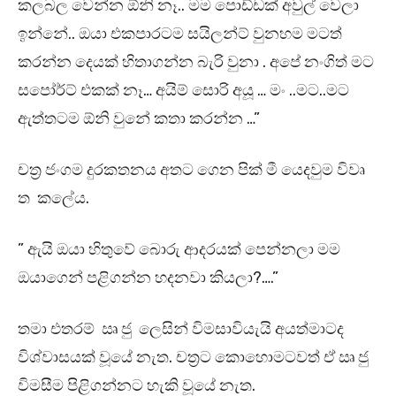
කලබල වෙන්න ඕනි නෑ.. මම පොඩ්ඩක් අවුල් වෙලා
ඉන්නේ.. ඔයා එකපාරටම සයිලන්ට් වුනහම මටත්
කරන්න දෙයක් හිතාගන්න බැරි වුනා . අපේ නංගිත් මට
සපෝර්ට් එකක් නෑ… අයිම් සොරි අයූ … මං ..මට..මට
ඇත්තටම ඕනි වුනේ කතා කරන්න …”
චත්‍ර ජංගම දුරකතනය අතට ගෙන පික් මී යෙදවුම විවෘ
ත කලේය.
” ඇයි ඔයා හිතුවේ බොරු ආදරයක් පෙන්නලා මම
ඔයාගෙන් පළිගන්න හදනවා කියලා?….”
තමා එතරම් ඍ ජු ලෙසින් විමසාවියැයි අයත්මාටද
විශ්වාසයක් වූයේ නැත. චත්‍රට කොහොමටවත් ඒ ඍ ජු
විමසීම පිළිගන්නට හැකි වූයේ නැත.