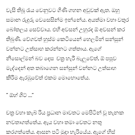
වැසි තිබූ රැය වෙනුවට ගිණි ගහන අවුවක් ඇත. ඔහු
සමාන රුදුරු වෙසෙසින්ම ඉන්නේය. අයත්මා වහා වතුර
බෝතලය සෙව්වාය. එහි අවසන් උහුරද ඕ අවසන් කර
තිබුණි. වේගවත් හුස්ම කෙටියෙන් හෙලමින් සන්සුන්
වන්නට උත්සාහ කරන්නට ගත්තාය. ඇගේ
නිසොල්මන් බව දෙස චත්‍ර හැරී බැලුවේත්, ඕ පපුව
මැද්දෙන් අත තබාගෙන සන්සුන් වන්නට උත්සාහ
කිරීම ඇරඹුවේත් එකම මොහොතේය.
” ඕහ් ශිට් ….”
චත්‍ර වහා කැබ් රිය ප්‍රධාන මාවතට මෙපිටින් වූ තැනක
නවතාගත්තේය. ඇය වහා තමා වෙතට නතු
කරගත්තේය. ආසන පටි මුදා හැරියේය. ඇගේ හිස්