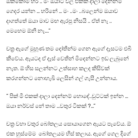
ඔක්කොම හරි .. මං ඔයාට වීල් එකක් දාලා දෙන්නම්
ගෙදර යන්න … හරිනේ … මං ..මං ..බලෙන්ම ඔයාව
දාගත්තේ ඔයා මාව මඟ ඇරපු නිසයි .. ඒත් නෑ ..
මෙහෙම ඕනි නෑ….”
චත්‍ර ඇගේ මුහූණ තම දෝතින්ම ගෙන ඇගේ දෑසටම එබී
කීවේය. ඇයටද ඒ දෑස් වෙතින් මිදෙන්නට ඉඩ ලැබුනේ
නැත. ඕ හිස සලන්නට උත්සාහ කලද කිසිවක්
කරගන්නට නොහැඛි ලෙසින් ගල් ගැසී උන්නාය.
” පික් මී එකක් දාලා දෙන්නම් හොඳේ..චුට්ටක් ඉන්න …
ඔයා නර්වස් නේ තාම …වතුර ටිකක් ?…”
චත්‍ර වහා වතුර බෝතලය සොයාගෙන ඇයට පෑවේය. ඕ
එක හුස්මේම බෝතලයම හිස් කලාය. ඇගේ ගෙල දිගේ