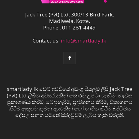
Jack Tree (Pvt) Ltd, 300/13 Bird Park,
Madiwela, Kotte.
Phone : 011 281 4449
Contact us:
info@smartlady.lk
smartlady.lk වෙබ් අඩවියේ අඩංගු සියලුම ලිපි Jack Tree
(Pvt) Ltd ලිඛිත අවසරයකින් තොරව උපුටා ගැනීම, නැවත
ප්‍රකාශණය කිරීම, බෙදාහැරීම, ප්‍රදර්ශනය කිරීම, විකාශනය
කිරීම ඇතුළුව කුමන අයුරකින් හෝ භාවිත කිරීම බුද්ධිමය
දේපල පනත යටතේ සිරදඬුවම් ලැබිය හැකි වරදකි.