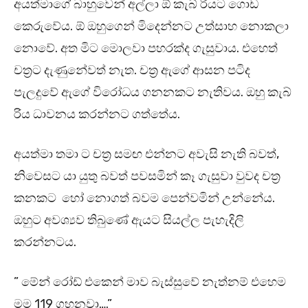
අයත්මාගේ බාහුවෙන් අල්ලා ඕ කැබ් රියට ගොඩ
කෙරුවේය. ඕ ඔහුගෙන් මිදෙන්නට උත්සාහ නොකලා
නොවේ. අත මිට මොලවා පහරක්ද ගැසුවාය. එහෙත්
චත්‍රට දැණුනේවත් නැත. චත්‍ර ඇගේ ආසන පටිද
පැලදුවේ ඇගේ විරෝධය ගනනකට නැතිවය. ඔහු කැබ්
රිය ධාවනය කරන්නට ගත්තේය.
අයත්මා තමා ට චත්‍ර සමඟ එන්නට අවැසි නැති බවත්,
නිවෙසට යා යුතු බවත් පවසමින් කෑ ගැසුවා වුවද චත්‍ර
කනකට හෝ නොගත් බවම පෙන්වමින් උන්නේය.
ඔහුට අවශ්‍යව තිබුණේ ඇයට සියල්ල පැහැදිලි
කරන්නටය.
” මේන් රෝඩ් එකෙන් මාව බැස්සුවේ නැත්නම් එහෙම
මම 119 ගහනවා….”