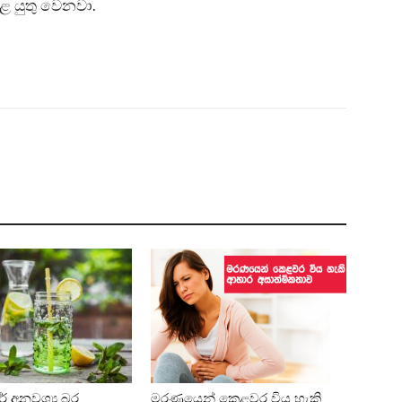
ළ යුතු වෙනවා.
ේ අනවශ්‍ය බර
මරණයෙන් කෙළවර විය හැකි