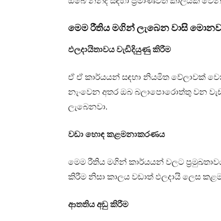
ඔබේ නින්ද සඳහා ප්‍රමාණවත් කාලයක් ව
මෙම රීතිය මගින් ලැබෙන වාසි මොනව
ඵලදායිතාවය වැඩිදියුණු කිරීම
ඒ ඒ කාර්යයන් සඳහා නියමිත වේලාවක් ව
නැංවෙන අතර ඔබ බලාපොරොත්තු වන වැඩ 
ලැබෙනවා.
වඩා හොඳ කළමනාකරණය
මෙම රීතිය මගින් කාර්යයන් වලට ප්‍රමුඛත
කිරීම නිසා කාලය වඩාත් ඵලදායි ලෙස කළ
ආතතිය අඩු කිරීම