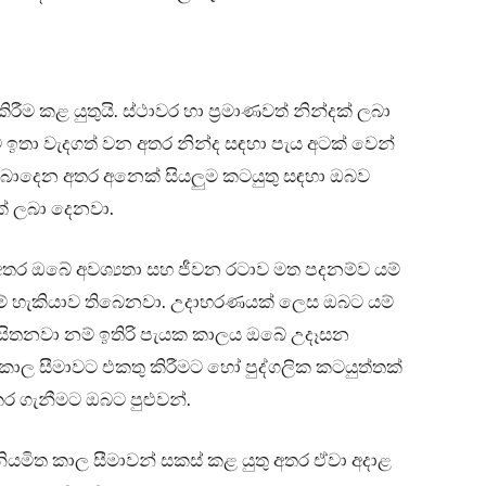
රීම කළ යුතුයි. ස්ථාවර හා ප්‍රමාණවත් නින්දක් ලබා
ඉතා වැදගත් වන අතර නින්ද සඳහා පැය අටක් වෙන්
බාදෙන අතර අනෙක් සියලුම කටයුතු සඳහා ඔබව
ක් ලබා දෙනවා.
න අතර ඔබේ අවශ්‍යතා සහ ජීවන රටාව මත පදනම්ව යම්
ේ හැකියාව තිබෙනවා. උදාහරණයක් ලෙස ඔබට යම්
ව සිතනවා නම් ඉතිරි පැයක කාලය ඔබේ උදෑසන
ාල සීමාවට එකතු කිරීමට හෝ පුද්ගලික කටයුත්තක්
ර ගැනීමට ඔබට පුළුවන්.
ියමිත කාල සීමාවන් සකස් කළ යුතු අතර ඒවා අදාළ