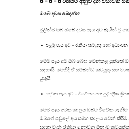
8 – 8 – 8 රීතියට අනුව දින චර්‍යාවක
ඔබේ දවස බෙදන්න
මුලින්ම ඔබ ඔබේ දවස පැය අට බැගින් වූ ක
පළමු පැය අට – රැකියා කටයුතු හෝ අධ්‍යාපන
මෙම පැය අට ඔබ බෙදා වෙන්කළ යුත්තේ ඔබ
සඳහායි. මෙහිදී ඒ සම්බන්ධ කටයුතු සහ ව
යුතුයි.
දෙවන පැය අට – විවේකය සහ පුද්ගලික ක්‍රිය
මෙම පැය අටක කාලය ඔබට විවේක ගැනීම සඳහ
ඔබගේ පවුලේ අය සමග කාලය වෙන් කිරීම සඳහ
සඳහා වැනි රැකියා නොවන ඕනෑම කටයුත්තක