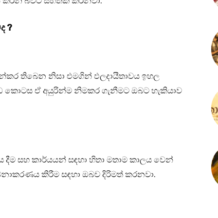
ෙන් කරන බවට සහතික කරනවා.
ද ?
ෙන්කර තිබෙන නිසා එමගින් ඵලදායීතාවය ඉහල
කොටස ඒ අයුරින්ම නිමකර ගැනීමට ඔබට හැකියාව
ාවය දීම සහ කාර්යයන් සඳහා හිතා මතාම කාලය වෙන්
මනාකරණය කිරීම සඳහා ඔබව දිරිමත් කරනවා.