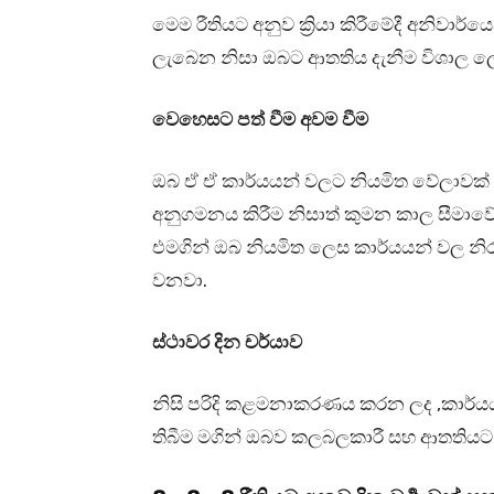
මෙම රීතියට අනුව ක්‍රියා කිරීමේදී අනිවාර
ලැබෙන නිසා ඔබට ආතතිය දැනීම විශාල ල
වෙහෙසට පත් වීම අවම වීම
ඔබ ඒ ඒ කාර්යයන් වලට නියමිත වේලාවක්
අනුගමනය කිරීම නිසාත් කුමන කාල සීමාවේද
එමගින් ඔබ නියමිත ලෙස කාර්යයන් වල නි
වනවා.
ස්ථාවර දින චර්යාව
නිසි පරිදි කළමනාකරණය කරන ලද ,කාර්යය
තිබීම මගින් ඔබව කලබලකාරී සහ ආතතියට 