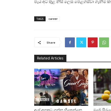
පැය අට තුළ නිසි ලෙස පෙළගස්වා ගැනීම ක
TAGS
career
Share
Related Articles
ඇස් අහකට ගන්න හිතෙන්නෙ
ඔබේ සිරුර