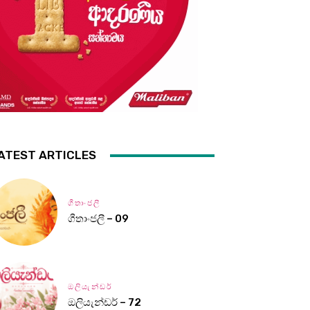
ATEST ARTICLES
ගීතාංජලී
ගීතාංජලී – 09
ඔලියැන්ඩර්
ඔලියැන්ඩර් – 72