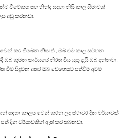
්යෙන්ම විවේකය සහ නින්ද සඳහා නිසි කාල සීමාවක්
ෙස අඩු කරනවා.
 වෙන් කර තිබෙන නිසාත් , ඔබ එම කාල සටහන
ී ඔබ කුමන කාර්යයේ නිරත විය යුතු දැයි ඔබ දන්නවා.
රත වීම සිදුවන අතර ඔබ වෙහෙසට පත්වීම අවම
න් සඳහා කාලය වෙන් කරන ලද ස්ථාවර දින චර්යාවක්
පත් දින චර්යාවකින් ඈත් කර තබනවා.