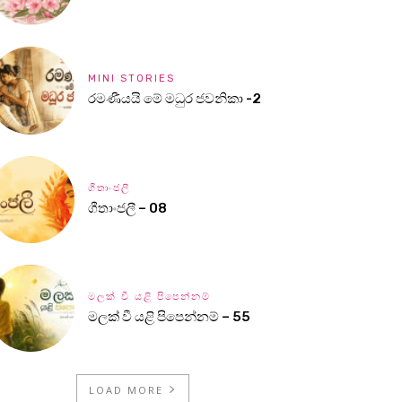
MINI STORIES
රමණීයයි මේ මධුර ජවනිකා -2
ගීතාංජලී
ගීතාංජලී – 08
මලක් වී යළි පිපෙන්නම්
මලක් වී යළි පිපෙන්නම් – 55
LOAD MORE