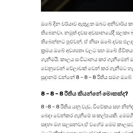
ඔබේ දින චර්යාව ඇතුළත ඔබට අනිවාර්ය ක
තිබෙනවා. නමුත් දවස අවසානයේදී සලකා බ
තිබෙන්නට පුළුවන්. ඒ නිසා ඔබේ දවස ඵ
ක්‍රමය ඔබේ අවශ්‍යතා වලට සහ ඔබේ ජී
ගැනීමයි. කාලය සංවිධානය කර ගැනීමෙන් ඔ
වෙනුවෙන් වේලාවක් වෙන් කර ගැනීමට හැ
සූදානම් වන්නේ 8 – 8 – 8 රීතිය සමග ඔබ
8 – 8 – 8 රීතිය කියන්නේ මොකක්ද?
8 -8 – 8 රීතිය යනු වැඩ, විවේකය සහ න
බෙදා වෙන්කර ගැනීමේ සංකල්පයකි. මෙමගි
සඳහා මග සලසනවා.ඒ වගේම මෙම කාලසටහන 