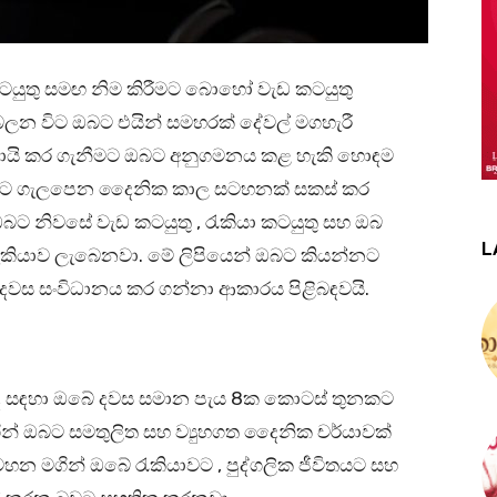
ටයුතු සමඟ නිම කිරීමට බොහෝ වැඩ කටයුතු
ලන විට ඔබට එයින් සමහරක් දේවල් මගහැරී
ලදායි කර ගැනීමට ඔබට අනුගමනය කළ හැකි හොඳම
විතයට ගැලපෙන දෛනික කාල සටහනක් සකස් කර
බට නිවසේ වැඩ කටයුතු , රැකියා කටයුතු සහ ඔබ
L
කියාව ලැබෙනවා. මේ ලිපියෙන් ඔබට කියන්නට
ේ දවස සංවිධානය කර ගන්නා ආකාරය පිළිබඳවයි.
ින්ද සඳහා ඔබේ දවස සමාන පැය 8ක කොටස් තුනකට
න් ඔබට සමතුලිත සහ ව්‍යුහගත දෛනික චර්යාවක්
මගින් ඔබේ රැකියාවට , පුද්ගලික ජීවිතයට සහ