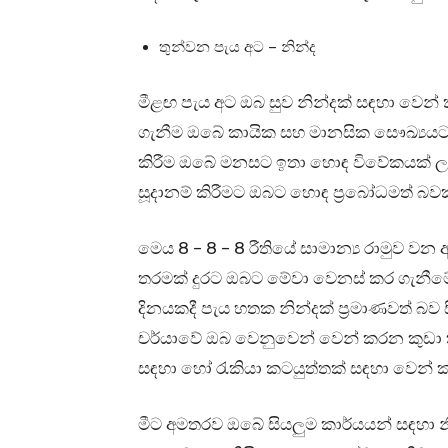
තුන්වන පැය අට – නින්ද
මීළඟ පැය අට ඔබ සුව නින්දක් සඳහා වෙන් කි
ගැනීම ඔබේ කායික සහ මානසික සෞඛ්‍යයට 
කිරීම ඔබේ මනසට ඉතා හොඳ විවේකයක් ල
සූදානම් කිරීමට ඔබට හොඳ ප්‍රබෝධමත් බව
මෙය 8 – 8 – 8 රීතියේ සාමාන්‍ය රාමුව ව
තරමක් දුරට ඔබට මේවා වෙනස් කර ගැනීම
දිනයකදී පැය හතක නින්දක් ප්‍රමාණවත් බ
චර්යාවේ ඔබ වෙනුවෙන් වෙන් කරන කුඩා ක
සඳහා හෝ රැකියා කටයුත්තක් සඳහා වෙන් ක
මීට අමතරව ඔබේ සියලුම කාර්යයන් සඳහා න