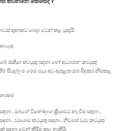
් සකස් කරන්නේ කෙසේද ?
ොටස් තුනකට බෙදා වෙන් කළ යුතුයි.
 කටයුතු
ේ රැකියා කටයුතු සඳහා හෝ අධ්‍යාපන කටයුතු
ගකීම් සියල්ලම මෙම පැය අට ඇතුළත ඔබ සිදුකර නිමකළ
ාකාරකම්
ා , ඔබගේ විනෝදාංශ ක්‍රියාවට නැංවීම සඳහා ,
ා , ව්‍යායාම කටයුතු සඳහා , නිවසේ වැඩ කටයුතු
් සඳහා වෙන් කිරීම කළ හැකියි.