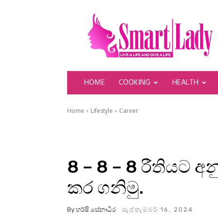
SmartLady
HOME
COOKING
HEALTH
Home
Lifestyle
Career
8 – 8 – 8 රීතියට අ
කර ගනිමු.
By
හර්ෂි සේනාධීර
සැප්තැම්බර් 16, 2024