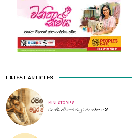
LATEST ARTICLES
MINI STORIES
රමණීයයි මේ මධුර ජවනිකා -2