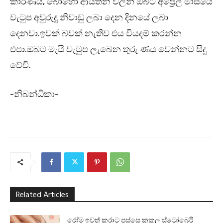
කාරණය, බොහෝ ආයතන වලින් ඔබට අප්‍රේල් මාසයේ
වැටුප අවුරුදු නිවාඩු ලබා දෙන දිනයේ ලබා
දෙනවා.ඉවක් බවක් නැතිව එය වියදම් කරන්න
එපා.ඔබට මැයි වැටුප ලැබෙන තුරු ණය වෙන්නට සිදු
වේවි.
-නිබන්ධිකා-
Related Articles
රෝම ඉවත් කරාට පස්සෙ කකුල ස්ට්‍රෝබෙරි