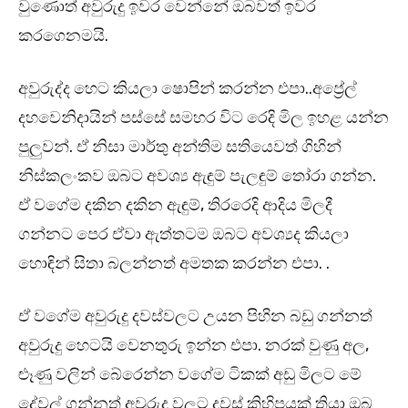
වුණොත් අවුරුදු ඉවර වෙන්නේ ඔබවත් ඉවර
කරගෙනමයි.
අවුරුද්ද හෙට කියලා ෂොපින් කරන්න එපා..අප්‍රේල්
දහවෙනිදායින් පස්සේ සමහර විට රෙදි මිල ඉහළ යන්න
පුලුවන්. ඒ නිසා මාර්තු අන්තිම සතියෙවත් ගිහින්
නිස්කලංකව ඔබට අවශ්‍ය ඇඳුම් පැලඳුම් තෝරා ගන්න.
ඒ වගේම දකින දකින ඇඳුම්, තිරරෙදි ආදිය මිලදී
ගන්නට පෙර ඒවා ඇත්තටම ඔබට අවශ්‍යද කියලා
හොඳින් සිතා බලන්නත් අමතක කරන්න එපා. .
ඒ වගේම අවුරුදු දවස්වලට උයන පිහින බඩු ගන්නත්
අවුරුදු හෙටයි වෙනතුරු ඉන්න එපා. නරක් වුණු අල,
ළූණු වලින් බේරෙන්න වගේම ටිකක් අඩු මිලට මේ
දේවල් ගන්නත් අවුරුදු වලට දවස් කිහිපයක් තියා ඔබ