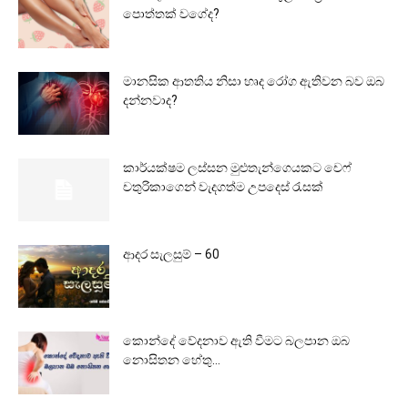
පොත්තක් වගේද?
මානසික ආතතිය නිසා හෘද රෝග ඇතිවන බව ඔබ
දන්නවාද?
කාර්යක්ෂම ලස්සන මුළුතැන්ගෙයකට චෙෆ්
චතුරිකාගෙන් වැදගත්ම උපදෙස් රැසක්
ආදර සැලසුම් – 60
කොන්දේ වේදනාව ඇති වීමට බලපාන ඔබ
නොසිතන හේතු…