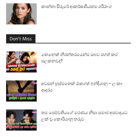
කාන්තා සිරුරේ ආකර්ෂණීයතම ශරීරාංග
Don't Miss
කෙනෙක් නිරන්තරයෙන්ම ඔබව පහත් කර
සලකනවද?
අවසන් හුස්මතෙක් රැකගත් ඉන්දියානු – ලංකා
ආදරය
තම පෙම්වතියගේ මරණය නිසා සමාජ අපවාදයට
ලක් වූ කොරියානු තරුව