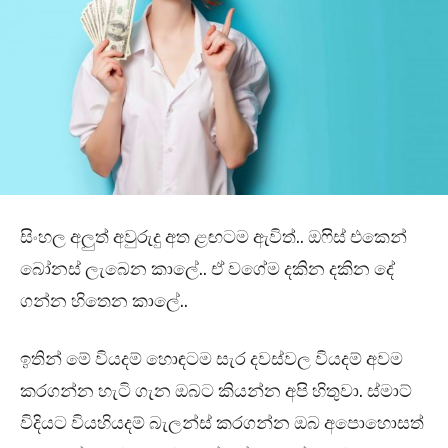
සිංහල අලුත් අවුරුදු අත ළඟටම ඇවිත්.. ඔෆිස් එකෙන්
බෝනස් ලැබෙන කාලේ.. ඒ වගේම දකින දකින දේ
ගන්න හිතෙන කාලේ..
ඉතින් මේ වියදම් හොඳටම සැර දවස්වල වියදම් අවම
කරගන්න හැටි ගැන ඔබට කියන්න අපි හිතුවා. ස්මාට්
විදියට වියහියදම් බැලන්ස් කරගන්න ඔබ අපොහොසත්