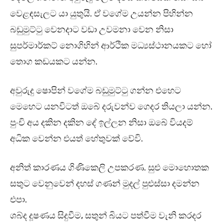
වෙළඳසැලට යා යුතුයි. ඒ වගේම උයන්න පිහින්න
බඩුමුට්ටු වෙනදාට වඩා උවමනා වෙන නිසා
සුපර්මාර්කට් නොගිහින් ආර්ථික මධ්‍යස්ථානයකට හෝ
තොග කඩයකට යන්න.
අවුරුදු ෂොපින් වගේම බඩුමුට්ටු ගන්න එහෙට
මෙහෙට යනවිටත් ඔබේ දරුවන්ව ගෙදර තියලා යන්න.
පුංචි අය දකින දකින දේ ඉල්ලන නිසා ඔබේ වියදම්
අධික වෙන්න එයත් හේතුවක් වේවි.
අනිත් කාරණය ගිණිකෙලි උපකරණ. සුළු මොහොතක
සතුට වෙනුවෙන් දහස් ගණන් මුදල් පුළුස්සා දමන්න
එපා.
ශබ්ද දූෂණය සිදුවීම, සතුන් බියට පත්වීම වැනි කරදර