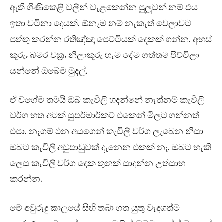
ඇති ගිණිකෙළි වලින් වැළකෙන්න පුලුවන් නම් එය
ඉතා වටිනා දෙයක්. ඕනෑම නම් නැකැත් වෙලාවට
පත්තු කරන්න රතිඤ්ඤා පෙට්ටියක් දෙකක් ගන්න. අහස්
කූරු, බමර චක්‍ර, නිලාකූරු හැම දේම ගත්තම පිච්චිලා
යන්නේ ඔබේම මුදල්.
ඒ වගේම තමයි ඔබ කැවිලි හදන්නේ නැත්නම් කැවිලි
වර්ග හත අටක් සුපර්මාර්කට් එකෙන් මිලට ගන්නත්
එපා. නෑගම් එන අයගෙන් කැවිලි වර්ග ලැබෙන නිසා
ඔබට කැවිලි අඩුපාඩුවක් දැනෙන එකක් නෑ. ඔබට හැකි
ලෙස කැවිලි වර්ග දෙක තුනක් සාදන්න උත්සාහ
කරන්න.
මේ අවුරුදු කාලයේ සිහි තබා ගත යුතු වැදගත්ම