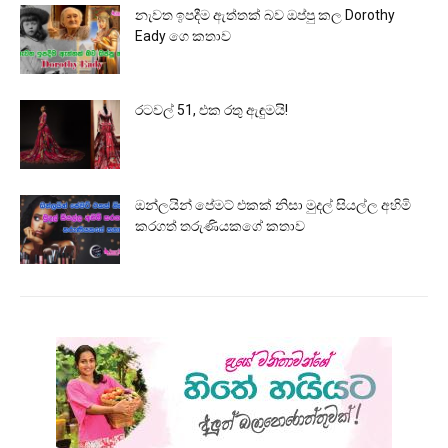
නැවත ඉපදීම ඇත්තක් බව ඔප්පු කල Dorothy
Eady ගෙ කතාව
රටවල් 51, එක රතු ඇඳුමයි!
ඔන්ලයින් පේමට් එකක් නිසා මුදල් සියල්ල අහිමි
කරගත් තරුණියකගේ කතාව