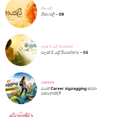
ගීතාංජලී
ගීතාංජලී – 08
මලක් වී යළි පිපෙන්නම්
මලක් වී යළි පිපෙන්නම් – 55
CAREER
ඔයත් Career zigzagging කරන
කෙනෙක්ද?