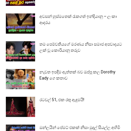
අවසන් හුස්මතෙක් රැකගත් ඉන්දියානු – ලංකා
ආදරය
තම පෙම්වතියගේ මරණය නිසා සමාජ අපවාදයට
ලක් වූ කොරියානු තරුව
නැවත ඉපදීම ඇත්තක් බව ඔප්පු කල Dorothy
Eady ගෙ කතාව
රටවල් 51, එක රතු ඇඳුමයි!
ඔන්ලයින් පේමට් එකක් නිසා මුදල් සියල්ල අහිමි