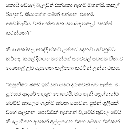
කොයි වෙලේ බැලුවත් එක්කො ඇඟට මහන්සි, කකුල්
රිදෙනව කියාගත්ත ගමන් ඉන්නෙ. එහෙම
අඬෝවැඩියාවක් එක්ක කොහොමද හලෝ සෙක්ස්
කරන්නෙ?”
කියා කෝසල අහද්දී ඒකට උත්තර දෙනවා වෙනුවට
නර්මදා කලේ දිගටම තමන්ගේ සමච්චල් සහගත හිනාව
දෙතොල් උඩ ඇඳගෙන කල්පනා කරමින් උන්න එකය.
“කසුනිගෙ බඩේ ඉන්නෙ මගෙ දරුවෙක් බව ඇත්‍ත. මං
ළමයට ආදරේ නැතුව නෙවෙයි. ඔය ගෑනි ප්‍රෙග්නන්ට්
වෙච්ච කාලෙට ගෑනිට කවන පොවන, පුළුන් ගුලියක්
වගේ සලකන, පොඩ්ඩක් ඇත්‍තන් වැටෙයි තුවාල වෙයි
කියල හිතන අතෙන් අල්ලගෙන එහෙ මෙහෙ එක්කන්