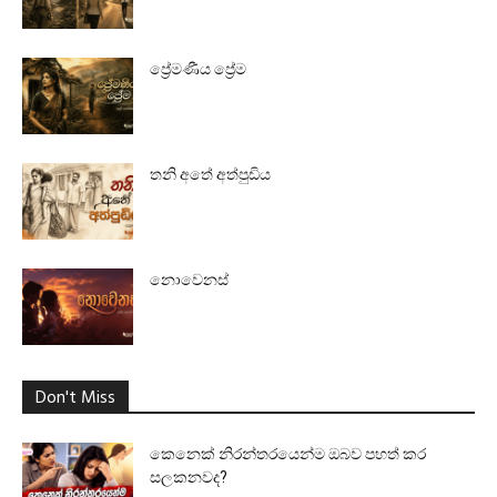
ප්‍රේමණීය ප්‍රේම
තනි අතේ අත්පුඩිය
නොවෙනස්
Don't Miss
කෙනෙක් නිරන්තරයෙන්ම ඔබව පහත් කර
සලකනවද?