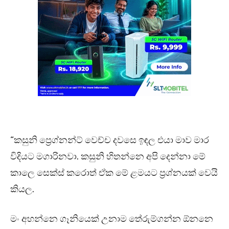
“කසුනි ප්‍රෙග්නන්ට් වෙච්ච දවසෙ ඉඳල එයා මාව මාර
විදියට මගාරිනවා. කසුනි හිතන්නෙ අපි දෙන්නා මේ
කාලෙ සෙක්ස් කරොත් ඒක මේ ළමයට ප්‍රශ්නයක් වෙයි
කියල.
මං අහන්නෙ ගෑනියෙක් උනාම තේරුම්ගන්න ඕනනෙ