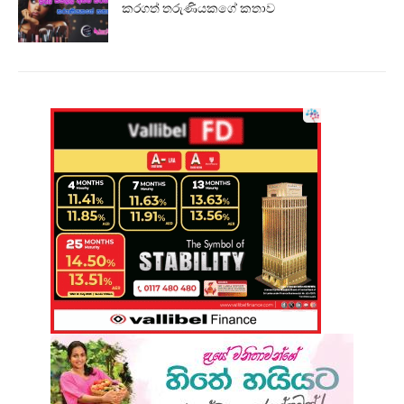
කරගත් තරුණියකගේ කතාව