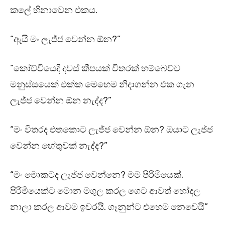
කලේ හිනාවෙන එකය.
“ඇයි මං ලැජ්ජ වෙන්න ඕන?”
“කෝච්චියෙදි දවස් කීපයක් විතරක් හම්බෙච්ච
මනුස්සයෙක් එක්ක මෙහෙම නිදාගන්න එක ගැන
ලැජ්ජ වෙන්න ඕන නැද්ද?”
“මං විතරද එතකොට ලැජ්ජ වෙන්න ඕන? ඔයාට ලැජ්ජ
වෙන්න හේතුවක් නැද්ද?”
“මං මොකටද ලැජ්ජ වෙන්නෙ? මම පිරිමියෙක්.
පිරිමියෙක්ට මොන මගුල කරල ගෙට ආවත් හෝදල
නාලා කරල ආවම ඉවරයි. ගෑනුන්ට එහෙම නෙවෙයි”