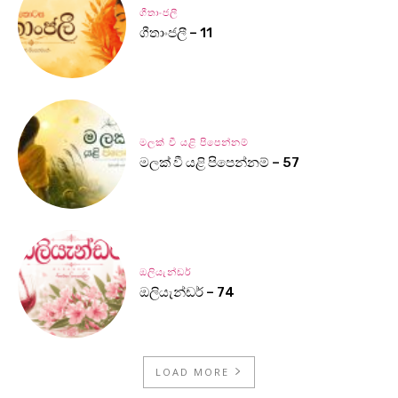
ගීතාංජලී
ගීතාංජලී – 11
මලක් වී යළි පිපෙන්නම්
මලක් වී යළි පිපෙන්නම් – 57
ඔලියැන්ඩර්
ඔලියැන්ඩර් – 74
LOAD MORE