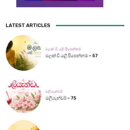
LATEST ARTICLES
මලක් වී යළි පිපෙන්නම්
මලක් වී යළි පිපෙන්නම් – 57
ඔලියැන්ඩර්
ඔලියැන්ඩර් – 75