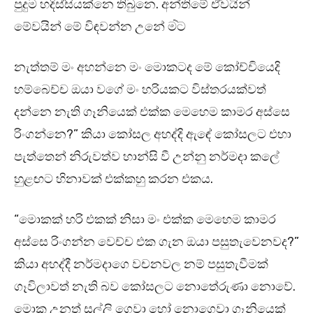
පුදුම හදිස්සියක්නෙ තිබුනෙ. අන්තිමේ ඒවයින්
මේවයින් මේ විඳවන්න උනේ මටེ
නැත්තම් මං අහන්නෙ මං මොකටද මේ කෝච්චියෙදි
හම්බෙච්ච ඔයා වගේ මං හරියකට විස්තරයක්වත්
දන්නෙ නැති ගෑනියෙක් එක්ක මෙහෙම කාමර අස්සෙ
රිංගන්නෙ?” කියා කෝසල අහද්දි ඇඳේ කෝසලට එහා
පැත්තෙන් නිරුවත්ව හාන්සි වී උන්නු නර්මදා කලේ
හුළඟට හිනාවක් එක්කහු කරන එකය.
“මොකක් හරි එකක් නිසා මං එක්ක මෙහෙම කාමර
අස්සෙ රිංගන්න වෙච්ච එක ගැන ඔයා පසුතැවෙනවද?”
කියා අහද්දී නර්මදාගෙ වචනවල නම් පසුතැවීමක්
ගෑවිලාවත් නැති බව කෝසලට නොතේරුණා නොවේ.
මොක උනත් සල්ලි ගෙවා හෝ නොගෙවා ගෑනියෙක්