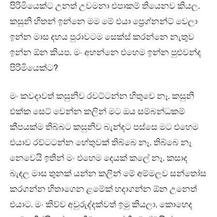
පිරිමියෙක්ට උනත් උවමනා එපාකම් තියෙනව කියල.
කසුනි හිතන් ඉන්නෙ මම මේ එයා ප්‍රෙග්නන්ට් වෙලා
ඉන්න මාස දහය පුරාවටම සෙක්ස් කරන්නෙ නැතුව
ඉන්න ඕන කියප. මං අහන්නෙ එහෙම ඉන්න පුළුවන්ද
පිරිමියෙක්ට?
මං කවදාවත් කසුනිව රවට්ටන්න හිතුවෙ නෑ. කසුනි
එක්ක සෙට් වෙන්න කලින් මට ඔය සම්බන්ධකම්
කීපයක්ම තිබ්බට කසුනිව බැන්දට පස්සෙ මට එහෙම
එයාව රව්ටටන්න හේතුවක් තිබ්බෙ නෑ. තිබ්බෙ නෑ
නෙවෙයි ඉතින් මං එහෙම දෙයක් කලේ නෑ. කසාද
බැඳල මාස තුනක් යන්න කලින් මේ අම්මලව සන්තෝස
කරගන්න හිතාගෙන ළමේක් හදාගන්න ඕන උනෙත්
එයාට. මං කිව්ව අවුරුද්දක්වත් ඉමු කියලා. කොහෙද