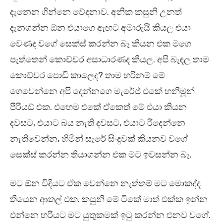
දැනෙන ගින්නෙ වේදනාව. අනික කසුනි උනත්
දැනගන්න ඕන එයාගෙ ඇඟට අමාරුයි කියල එයා
වෙණද වගේ සෙක්ස් කරන්න බෑ කියන එක මගෙ
පැත්තෙන් කොච්චර අසාධාරණද කියල. අපි බැඳල තාම
කොච්චර පොඩි කාලෙද? තාම හරිනම් මේ
ගෙවෙන්නෙ අපි දෙන්නගෙ මැරේජ් එකේ හනිමූන්
පීරියඩ් එක. එහෙම එකේ ඒකෙත් මේ එයා කියන
දවසට, එයාට බය නැති දවසට, එයාට රිදෙන්නෙ
නැතිවෙන්න, හිමින් සැරේ සිංදුවක් කියනව වගේ
සෙක්ස් කරන්න තියාගන්න එක මට ඉවසන්න බෑ.
මට ඕන විදියට ඒක වෙන්නෙ නැත්තම් මට මොකද්ද
තියෙන ආතල් එක. කසුනි මේ ටිකේ මාත් එක්ක ඉන්න
එන්නෙ හරියට මට යුතුකමක් ඉටු කරන්න එනව වගේ.