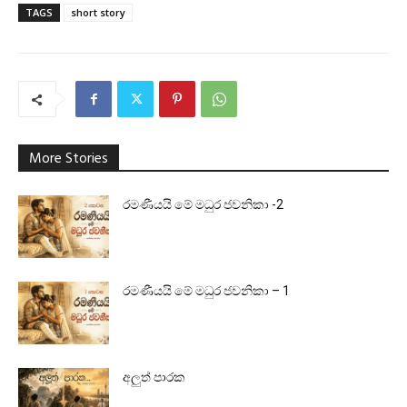
TAGS
short story
More Stories
රමණීයයි මේ මධුර ජවනිකා -2
රමණීයයි මේ මධුර ජවනිකා – 1
අලුත් පාරක