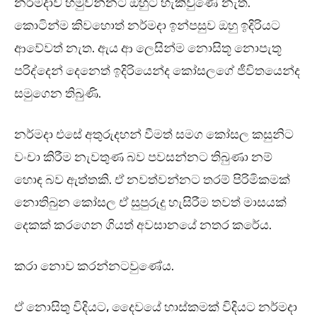
නර්මදාව හමුවන්නට ඔහුට හැකිවුණේ නැත.
කොටින්ම කිවහොත් නර්මදා ඉන්පසුව ඔහු ඉදිරියට
ආවේවත් නැත. ඇය ආ ලෙසින්ම නොසිතූ නොපැතූ
පරිද්දෙන් දෙනෙත් ඉදිරියෙන්ද කෝසලගේ ජීවිතයෙන්ද
සමුගෙන තිබුණි.
නර්මදා එසේ අතුරුදහන් වීමත් සමග කෝසල කසුනිට
වංචා කිරීම නැවතුණ බව පවසන්නට තිබුණා නම්
හොඳ බව ඇත්තකි. ඒ නවත්වන්නට තරම් පිරිමිකමක්
නොතිබුන කෝසල ඒ සුපුරුදු හැසිරීම තවත් මාසයක්
දෙකක් කරගෙන ගියත් අවසානයේ නතර කරේය.
කරා නොව කරන්නටවුණේය.
ඒ නොසිතු විදියට, දෛවයේ හාස්කමක් විදියට නර්මදා