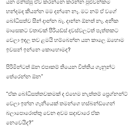
යන මිනිස්සු ඒව කරන්නෙ කරන්න පුළුවන්කම
හන්දමද කියන්න මම දන්නෙ නෑ. මට නම් ඒ වගේ
බෝධිසත්ව සීන් දාන්න බෑ. දාන්න ඕනත් නෑ. අනික
මාසෙකට වතාවක් පීරියඩ්ස් දවස්වලටත් පැත්තකට
වෙලා ඉඳල තව ළමයි හම්බෙන්න යන කාලෙ ඔහොම
ඉවසන් ඉන්නෙ කොහොමද?
පිරිමින්ටත් ඕන එපාකම් තියෙන විත්තිය ගෑනුන්ට
තේරෙන්න ඕන”
“ඒක බෝධිසත්තවකමක් ද එහෙම නැත්තම් ප්‍රෙග්නන්‍ට්
වෙලා ඉන්න ගෑනියෙක් තමන්ගෙ හස්බන්ඩ්ගෙන්
බලාපොරොත්තු වෙන අවම සදාචාරෙ ඒක
නෙවෙයිද?”