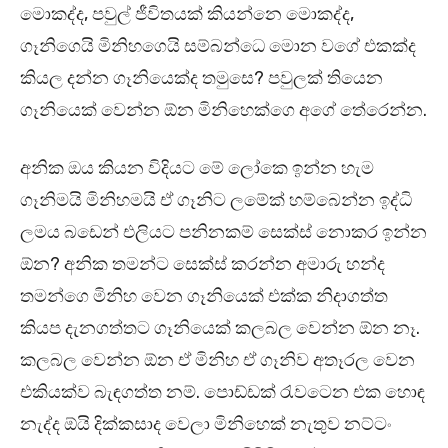
මොකද්ද, පවුල් ජීවිතයක් කියන්නෙ මොකද්ද,
ගෑනිගෙයි මිනිහගෙයි සම්බන්ධෙ මොන වගේ එකක්ද
කියල දන්න ගෑනියෙක්ද තමුසෙ? පවුලක් තියෙන
ගෑනියෙක් වෙන්න ඕන මිනිහෙක්ගෙ අගේ තේරෙන්න.
අනික ඔය කියන විදියට මේ ලෝකෙ ඉන්න හැම
ගෑනිමයි මිනිහමයි ඒ ගෑනිට ලමේක් හම්බෙන්න ඉද්ධි
ලමය බඩෙන් එලියට පනිනකම් සෙක්ස් නොකර ඉන්න
ඕන? අනික තමන්ට සෙක්ස් කරන්න අමාරු හන්ද
තමන්ගෙ මිනිහ වෙන ගෑනියෙක් එක්ක නිදාගත්ත
කියප දැනගත්තට ගෑනියෙක් කලබල වෙන්න ඕන නෑ.
කලබල වෙන්න ඕන ඒ මිනිහ ඒ ගෑනිව අතෑරල වෙන
එකියක්ව බැඳගත්ත නම්. පොඩ්ඩක් රැවටෙන එක හොඳ
නැද්ද ඕයි දික්කසාද වෙලා මිනිහෙක් නැතුව නට්ටං