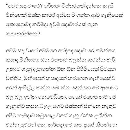
“අවම සදාචාරෙ? හරිහමං විස්තරයක් දන්නෙ නැති
මිනිහෙක් එක්ක කාමර අස්සෙ රිංගන්න ආව ගෑනියෙක්
කොහොමද නර්මදා අවම සදාචාරයක් ගැන
කතාකරන්නෙ?
අවම සදාචාරෙ.අම්මගෙ රෙද්දෙ සදාචාරෙ.තමන්ගෙ
කසාද මිනිහගෙ ඕන එපාකම් බලන්න කරන්න බැරි
උනාම ගෑනු දැනගන්න ඕන ඕන පිරිමියෙක් පිටයන
විත්තිය. මිනිහෙක් කසාදයක් කරගෙන ගෑනියෙක්ව
අරන් ඇවිල්ල කන්න බොන්න දෙන්නෙ මේ ආසාවට
බල බල ඉන්න නෙවෙයිනෙ. යකෝ එහෙම නම් මේ
ගෑනුන්ව කසාද බැඳල ගෙට එක්කන් එන්නෙ නැතුව
අපිට හැමදාම තමුසෙල වගේ ගෑනු එක්ක ලගින්න
එන්න පුළුවන් නෙ. නර්මදා මේ කසාදයක් කියන්නෙ