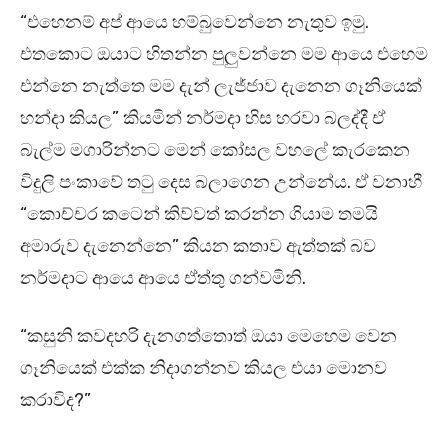
“එහෙනම් අප් ආයෙ හම්බුවෙන්නෙ නැතුව ඉමු.
එතකොට ඔයාට හිතන්න පුලුවන්නෙ මම ආයෙ එහෙම
එන්නෙ නැත්තෙ මම දැන් ලැජ්ජාව දැනෙන ගෑනියෙක්
හන්දා කියල” කියමින් නර්මදා හිස හරවා බලද්දී ඒ
බැල්ම මගාරින්නට මෙන් කෝසල වහලේ කැරකෙන
විදුලි පංකාවේ තටු දෙස බලාගෙන උන්නේය. ඒ වනාහී
“කොච්චර කටෙන් කිව්වත් කරන්න ගියාම තමයි
අමාරුව දැනෙන්නෙ” කියන කතාව ඇත්තක් බව
නර්මදාට ආයෙ ආයෙ ඒත්තු ගන්වමිනි.
“කසුනි කවදහරි දැනගත්තොත් ඔයා මෙහෙම වෙන
ගෑනියෙක් එක්ක නිදාගන්නව කියල එයා මොනව
කරාවිද?”