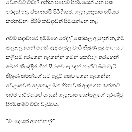
වෙනවට වඩා? අනික එහෙම පිරිමියෙක් යන එක
වරදක් නෑ. ඒක තමයි පිරිමිකම. ගෑනු යුතුකම් හරියට
කරනවනං පිරිමි කවදාවත් පිටයන්නෙ නෑ.
අවම සදාචාරෙ අම්මගෙ රෙද්ද” කෝසල ඇඳෙන් නැගිට
කලබලයෙන් මෙන් ඇඳ පාමුල වැටී තිබුණ සුදු පාට යට
කලිසම අරගෙන ඇඳගන්න ගමන් කෝසල තරහෙන්
මෙන් කියද්දිත් හීන් සීරුවේ ඇඳෙන් නැගිට බිම වැටී
තිබුණ තමන්ගේ යට ඇඳුම් අතට ගෙන ඇඳගන්න
වෙලාවෙත් දෙතොල් මත හිනාවක් ඇඳගෙන ඉන්නට
තරම් නර්මදාගේ සංසුන් ගෑනුකම කෝසලගේ මුරණ්ඩු
පිරිමිකමට වඩා වැඩිවිය.
“මං දෙයක් අහන්නද?”