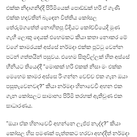
එක්ක නිදාගනිද්දි පිරිමියෙක් පොඩ්ඩක් හරි ඒ ගෑණි
එක්ක හදවතින් බැඳෙන විත්තිය කෝසල
තේරුම්ගත්‍තේ නොහිතපු විදියට කෝච්චියෙදි මුණ
ගැහී ලොකු දෙයක් එහෙමකට කියා කතා නොකර මේ
වගේ කාමරයක් අස්සේ නර්මදා එක්ක පූට්ටු වෙන්න
පටන් ගත්තයින් පසුවය. එහෙම සිතුවිල්ලක් හිත අස්සේ
හීනියට තියෙද්දී “මොකක් හරි එකක් නිසා මං එක්ක
මෙහෙම කාමර අස්සෙ රිංගන්න වෙච්ච එක ගැන ඔයා
පසුතැවෙනවද?” කියා නර්මදා හිනාවෙවී අහන එක
ගැන කෝසලට සාමාන්‍ය පිරිමි තරහක් ඇතිවුණ එක
සාධාරණය.
“ඔයා ඒක හිනාවෙවී අහන්නෙ ලැජ්ජ නැද්ද?” කියා
කෝසල හිස පමණක් පැත්තකට හරවා අහද්දිත් නර්මදා