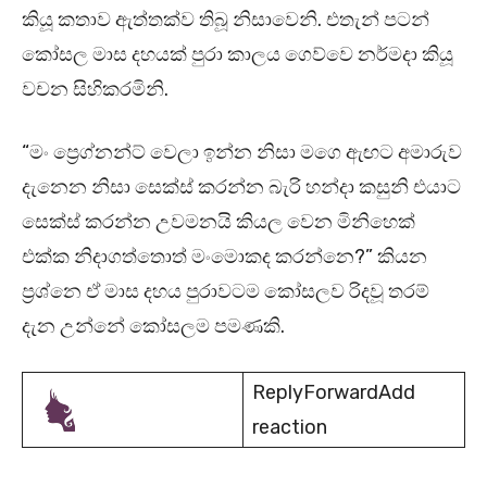
කියූ කතාව ඇත්තක්ව තිබූ නිසාවෙනි. එතැන් පටන්
කෝසල මාස දහයක් පුරා කාලය ගෙව්වෙ නර්මදා කියූ
වචන සිහිකරමිනි.
“මං ප්‍රෙග්නන්ට් වෙලා ඉන්න නිසා මගෙ ඇඟට අමාරුව
දැනෙන නිසා සෙක්ස් කරන්න බැරි හන්දා කසුනි එයාට
සෙක්ස් කරන්න උවමනයි කියල වෙන මිනිහෙක්
එක්ක නිදාගත්තොත් මංමොකද කරන්නෙ?” කියන
ප්‍රශ්නෙ ඒ මාස දහය පුරාවටම කෝසලව රිදවූ තරම්
දැන උන්නේ කෝසලම පමණකි.
ReplyForwardAdd
reaction