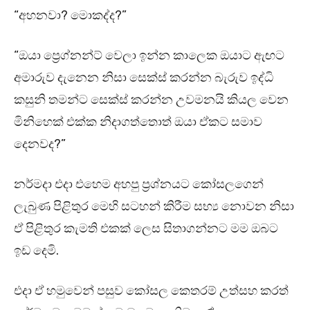
“අහනවා? මොකද්ද?”
“ඔයා ප්‍රෙග්නන්ට් වෙලා ඉන්න කාලෙක ඔයාට ඇඟට
අමාරුව දැනෙන නිසා සෙක්ස් කරන්න බැරුව ඉද්ධි
කසුනි තමන්ට සෙක්ස් කරන්න උවමනයි කියල වෙන
මිනිහෙක් එක්ක නිදාගත්තොත් ඔයා ඒකට සමාව
දෙනවද?”
නර්මදා එදා එහෙම අහපු ප්‍රශ්නයට කෝසලගෙන්
ලැබුණ පිළිතුර මෙහි සටහන් කිරීම සභ්‍ය නොවන නිසා
ඒ පිළිතුර කැමති එකක් ලෙස සිතාගන්නට මම ඔබට
ඉඩ දෙමි.
එදා ඒ හමුවෙන් පසුව කෝසල කෙතරම් උත්සහ කරත්