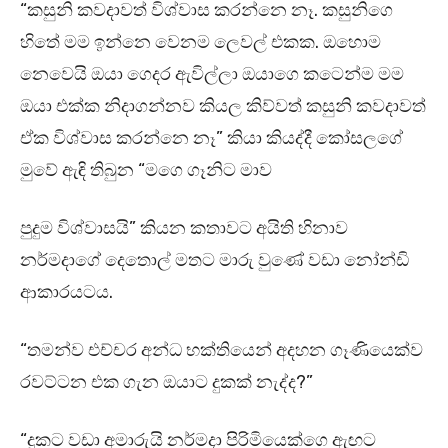
“කසුනි කවදාවත් විශ්වාස කරන්නෙ නෑ. කසුනිගෙ
හිතේ මම ඉන්නෙ වෙනම ලෙවල් එකක. ඔහොම
නෙවෙයි ඔයා ගෙදර ඇවිල්ලා ඔයාගෙ කටෙන්ම මම
ඔයා එක්ක නිදාගන්නව කියල කිව්වත් කසුනි කවදාවත්
ඒක විශ්වාස කරන්නෙ නෑ” කියා කියද්දී කෝසලගේ
මුවේ ඇඳි තිබුන “මගෙ ගෑනිට මාව
පුදුම විශ්වාසයි” කියන කතාවට අයිති හිනාව
නර්මදාගේ දෙතොල් මතට මාරු වුණේ වඩා නෝන්ඩි
ආකාරයටය.
“තමන්ව එච්චර අන්ධ භක්තියෙන් අදහන ගෑණියෙක්ව
රවට්ටන එක ගැන ඔයාට දුකක් නැද්ද?”
“දුකට වඩා අමාරුයි නර්මදා පිරිමියෙක්ගෙ ඇඟට