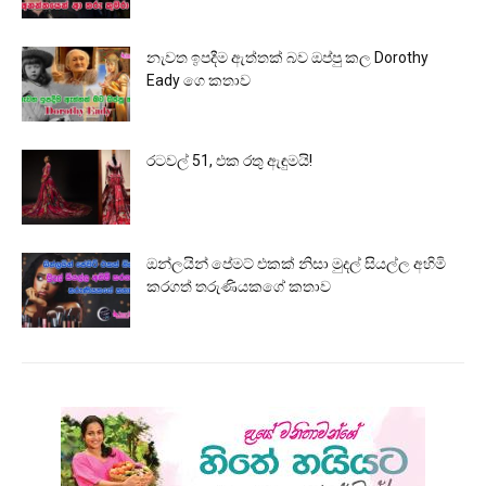
නැවත ඉපදීම ඇත්තක් බව ඔප්පු කල Dorothy
Eady ගෙ කතාව
රටවල් 51, එක රතු ඇඳුමයි!
ඔන්ලයින් පේමට් එකක් නිසා මුදල් සියල්ල අහිමි
කරගත් තරුණියකගේ කතාව