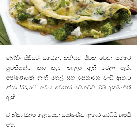
බෝඩිං ජීවිතේ ගෙවන, තනියම ජීවත් වෙන සමහර
යුවතියන්ට කඩ කෑම කාලම ඇති වෙලා ඇති.
පෝෂණයක් නැති තෙල් සහ රසකාරක වැඩි ආහාර
නිසා සිරුරේ හැඩය වෙනස් වෙනවට ඔබ අකමැතිත්
ඇති.
ඒ නිසා ඔබට ගැළපෙන පෝෂණීය ආහාර රෙසිපි තමයි
මේ.