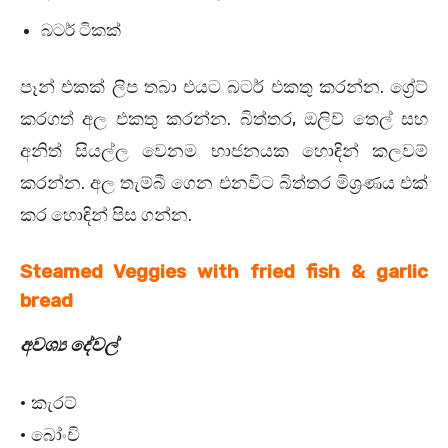
බටර් ටිකක්
පෑන් එකක් ලිප තබා එයට බටර් එකතු කරන්න. ග්‍රේට්
කරගත් අල එකතු කරන්න. බිත්තර, ඔලිව් තෙල් සහ
අනිත් සියල්ල වෙනම භාජනයක හොඳින් කලවම්
කරන්න. අල තැම්බී ගෙන එනවිට බිත්තර මිශ්‍රණය එක්
කර හොඳින් පිස ගන්න.
Steamed Veggies with fried fish & garlic
bread
අවශ්‍ය දේවල්
• කැරට්
• බෝංචි