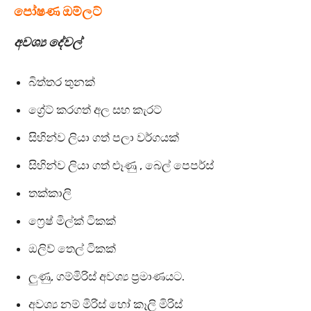
පෝෂණ ඔම්ලට්
අවශ්‍ය දේවල්
බිත්තර තුනක්
ග්‍රේට් කරගත් අල සහ කැරට්
සිහින්ව ලියා ගත් පලා වර්ගයක්
සිහින්ව ලියා ගත් ළූණු , බෙල් පෙපර්ස්
තක්කාලි
ෆ්‍රෙෂ් මිල්ක් ටිකක්
ඔලිව් තෙල් ටිකක්
ලුණු, ගම්මිරිස් අවශ්‍ය ප්‍රමාණයට.
අවශ්‍ය නම් මිරිස් හෝ කෑලි මිරිස්