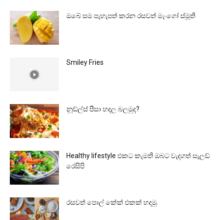
ඔබේ සම පැහැපත් කරන රසවත් මැංගෝ ස්මූති
Smiley Fries
නූඩ්ල්ස් පීසා හදල බලමුද?
Healthy lifestyle එකට කැමති ඔබට වැදගත් සැලඩ්
රෙසිපි
රසවත් පොල් කේක් එකක් හදමු.