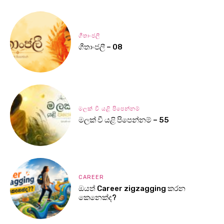
ගීතාංජලී
ගීතාංජලී – 08
මලක් වී යළි පිපෙන්නම්
මලක් වී යළි පිපෙන්නම් – 55
CAREER
ඔයත් Career zigzagging කරන
කෙනෙක්ද?