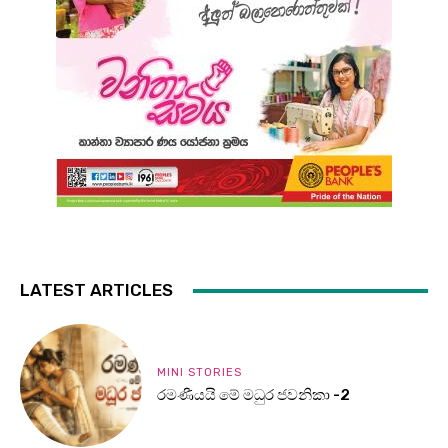
LATEST ARTICLES
MINI STORIES
රමණීයයි මේ මධුර ජවනිකා -2