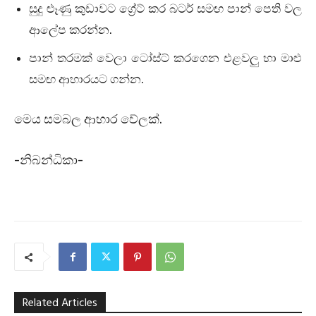
සුදු ළූණු කුඩාවට ග්‍රේට් කර බටර් සමඟ පාන් පෙති වල
ආලේප කරන්න.
පාන් තරමක් වෙලා ටෝස්ට් කරගෙන එළවලු හා මාළු
සමඟ ආහාරයට ගන්න.
මෙය සමබල ආහාර වේලක්.
-නිබන්ධිකා-
Related Articles