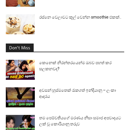
රස්නෙ වෙලාවට කූල් වෙන්න smoothie එකක්..
Don't Miss
කෙනෙක් නිරන්තරයෙන්ම ඔබව පහත් කර
සලකනවද?
අවසන් හුස්මතෙක් රැකගත් ඉන්දියානු – ලංකා
ආදරය
තම පෙම්වතියගේ මරණය නිසා සමාජ අපවාදයට
ලක් වූ කොරියානු තරුව