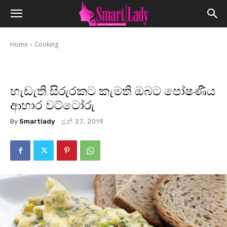
Home
Cooking
හැඩැති සිරුරකට කැමති ඔබට පෝෂණීය
ආහාර වට්ටෝරු
By
Smartlady
ජූනි 27, 2019