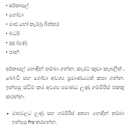
• අර්තාපල්
• ගෝවා
• මාළු හෝ තැම්බූ බිත්තර
• බටර්
• සුදු ළූණු
• පාන්
අර්තාපල් හොඳින් තම්බා ගන්න. කැරට් කුඩා කැබලිත් ,
බෝංචි සහ ගෝවා අවශ්‍ය ප්‍රමාණයටත් කපා ගන්න.
ඉන්පසු ස්ටීම් කර අවශ්‍ය පමණට ලුණු ගම්මිරිස් එකතු
කරන්න.
මාළුවලට ලුණු සහ ගම්මිරිස් අතගා හොඳින් තම්බා
ඉන්පසු fry කරගන්න.