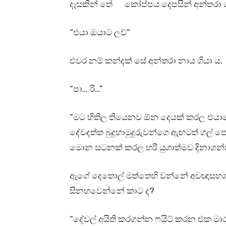
දෑසකින් තේ කෝප්පය දෙපසින් අන්තරා ද
“එයා ඔයාට ලව්”
එවර නම් කන්දක් සේ අන්තරා නාය ගියා ය.
“පා… රි…”
“මට හිතිල තියෙනව ඕන දෙයක් කරල එය
දේවදත්ත බුදුහාමුදුරුවන්ගෙ ඇඟටත් ගල් 
මොන සටනක් කරල හරි යුගාත්මව දිනාගන්
ඇගේ දෙතොල් මත්තෙහි වන්නේ අවඥාසහගත 
සිනහවෙන්නේ කාට ද?
“දේවල් අයිති කරගන්න ෆයිට් කරන එක මා