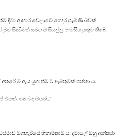
ාත්ම දිවා ආහාර වෙලාවේ ගෙදර පැමිණි බවක්
ුළු සිදුවීමත් සමග ම සියල්ල පැවසිය යුතුව තිබේ.
 ඒ අතරේ ම ඇය යුගාත්ම ට ඇමතුමක් ගත්තා ය.
ොප් එකේ. එනවද ඔයත්…”
 අවස්ථාව මගහැරියේ හිතාමතාම ය. දවාලේ ඔහු අන්තරා