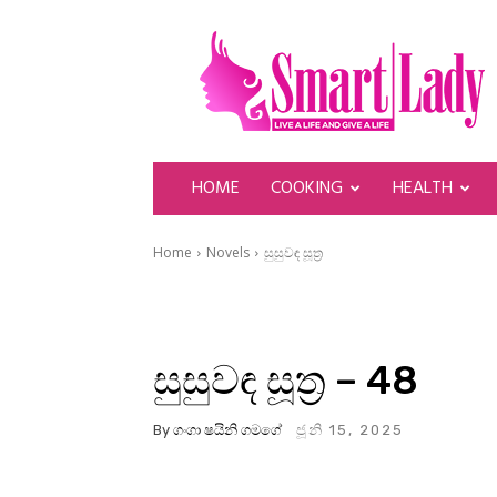
SmartLady
HOME
COOKING
HEALTH
Home
Novels
සුසුවඳ සූත්‍ර
සුසුවඳ සූත්‍ර – 48
By
ගංගා ෂයිනි ගමගේ
ජූනි 15, 2025