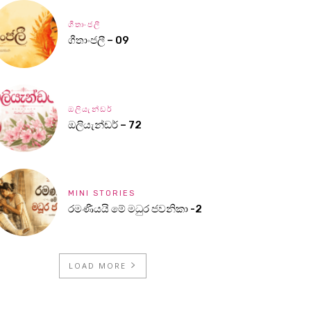
ගීතාංජලී
ගීතාංජලී – 09
ඔලියැන්ඩර්
ඔලියැන්ඩර් – 72
MINI STORIES
රමණීයයි මේ මධුර ජවනිකා -2
LOAD MORE