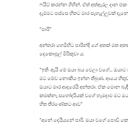
ෆයිට් කරන්න ගිහින්. ඒත් අත්ඇරල දාන එ
දැම්මට පස්සෙ හිතට මාර සැහැල්ලුවක් දැ
“පාරි”
අන්තරා හෙමිහිට පාරින්දි ගේ අතක් මත අත
දෙකොපුල් මිරිකුවා ය.
“ඉතිං ඇයි මේ ඔයා බය වෙලා වගේ… ඔයාට 
මට මේව නොකිය ඉන්න තිබුණ. ආයෙ හිතුව
ඔයාට මාර ආදරෙයි අන්තරා. ඒක මොන බැඳී
කමක්නෑ සහෝදරියක් වගේ හැමදාම මට ඔය
හිත තීරණේකට ආව”
“අනේ දෙයියනේ පාරි. ඔයා වගේ පොඩි කෙල