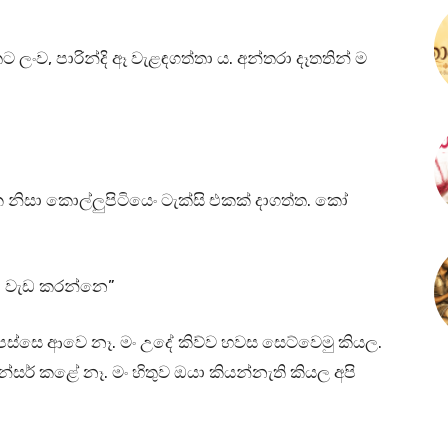
 ලංව, පාරින්දි ඈ වැළඳගත්තා ය. අන්තරා දෑතතින් ම
නිසා කොල්ලුපිටියෙං ටැක්සි එකක් දාගත්ත. කෝ
 වැඩ කරන්නෙ”
 ඊට පස්සෙ ආවෙ නෑ. මං උදේ කිව්ව හවස සෙට්වෙමු කියල.
න්සර් කළේ නෑ. මං හිතුව ඔයා කියන්නැති කියල අපි