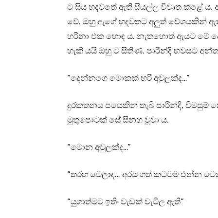
ට සිය හදවතේ ඇති සියල්ල විවෘත කළේ ය. ඇ
වේ. ඔහු ඇගේ හදවතට අලුත් වේශයකින් ඇතු
හරිනා එක හොඳ ය. නැතහොත් ඇයට මේ දෙද
හැකි යයි ඔහු ට සිතිණ. පාරින්දි හවසට අන
“දෙන්නගෙ මොකක් හරි අවුලක්ද…”
දුරකතනය පසෙකින් තැබි පාරින්දි, විමසුම
මුතුපොටක් සේ සිනහ වූවා ය.
“මොන අවුලක්ද…”
“තරහ වෙලාද… අරය ගත් කටටම එන්න වෙන
“යුගාත්මට ඉතිං වැඩක් වැටිල ඇති”