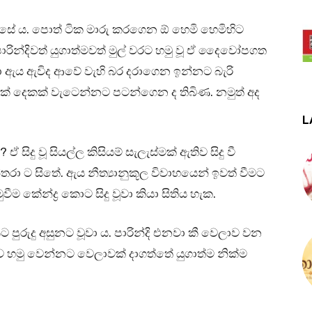
්සේ ය. පොත් ටික මාරු කරගෙන ඕ හෙමි හෙමිහිට
රින්දිවත් යුගාත්මවත් මුල් වරට හමු වූ ඒ දෛවෝපගත
දා ඇය ඇවිද ආවේ වැහි බර දරාගෙන ඉන්නට බැරි
දයක් දෙකක් වැටෙන්නට පටන්ගෙන ද තිබිණ. නමුත් අද
L
ඒ සිදු වූ සියල්ල කිසියම් සැලැස්මක් ඇතිව සිදු වී
තරා ට සිතේ. ඇය නීත්‍යානුකූල විවාහයෙන් ඉවත් වීමට
ීම කේන්ද්‍ර කොට සිදු වූවා කියා සිතිය හැක.
රුදු අසුනට වූවා ය. පාරින්දි එනවා කී වෙලාව වන
්දිව හමු වෙන්නට වෙලාවක් දාගත්තේ යුගාත්ම නික්ම