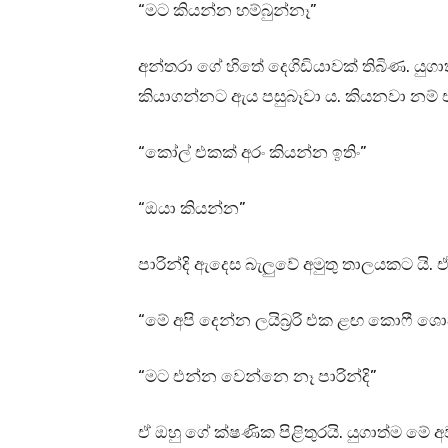
“මට කියන්න හම්බුන්නෑ”
අන්තරා ගේ හිතේ දෙගිඩියාවක් තිබිණ. යුග
කියාගන්නට ඇය පසුබෑවා ය. කියනවා නම් ඒ ම
“කෝල් එකක් අරං කියන්න ඉතිං”
“ඔයා කියන්න”
පාරින්දි ඇදෙස බැලුවේ අමුතු තාලයකට යි.
“මේ අපි දෙන්න ලයිබ්‍රරි එක ළඟ කොෆී ශ
“මට එන්න වෙන්නෙ නෑ පාරින්දි”
ඒ ඔහු ගේ ක්ෂණික පිළිතුරයි. යුගාත්ම මේ