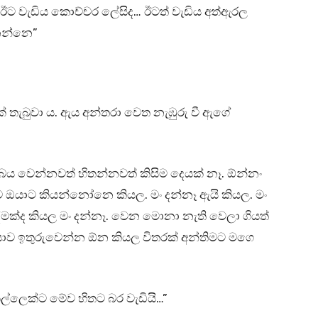
ක ඊට වැඩිය කොච්චර ලේසිද… ඊටත් වැඩිය අත්ඇරල
නෙන්නෙ”
ක් තැබුවා ය. ඇය අන්තරා වෙත නැඹුරු වී ඇගේ
බය වෙන්නවත් හිතන්නවත් කිසිම දෙයක් නෑ. ඕන්නං
 ඔයාට කියන්නෝනෙ කියල. මං දන්නෑ ඇයි කියල. මං
මක්ද කියල මං දන්නෑ. වෙන මොනා නැති වෙලා ගියත්
ාව ඉතුරුවෙන්න ඕන කියල විතරක් අන්තිමට මගෙ
්ලෙක්ට මේව හිතට බර වැඩියි…”