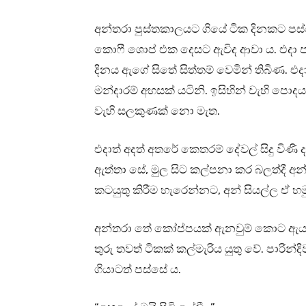
අන්තරා පුස්තකාලයට ගියේ ටික දිනකට පස
කොෆී ශොප් එක දෙසට ඇවිද ආවා ය. එදා පා
දිනය ඇගේ සිතේ සිත්තම් වෙමින් තිබිණ. එ
මන්දාරම් අහසක් යටිනි. ඉසිහින් වැහි පො
වැහි සලකුණක් නො මැත.
එදාත් අදත් අතරේ කෙතරම් දේවල් සිදු විණි ද? 
ඇත්තා සේ, මුල සිට කල්පනා කර බලත්දී අන්
කටයුතු කිරීම හැරෙන්නට, අන් සියල්ල ඒ හමුව
අන්තරා තේ කෝප්පයක් ඇනවුම් කොට ඇයට පු
තුරු තවත් ටිකක් කල්මැරිය යුතු වේ. පාරින
ගියාටත් පස්සේ ය.