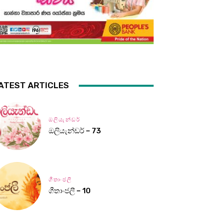
ATEST ARTICLES
ඔලියැන්ඩර්
ඔලියැන්ඩර් – 73
ගීතාංජලී
ගීතාංජලී – 10