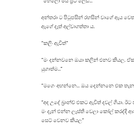
“හෙලෝ මයි ප්‍රිටි ලේඩී…”
අන්තරා ට පිටුපසින් රහසින් වාගේ ඇය වෙතට
ඇගේ දෑත් අල්වාගත්තා ය.
“කලිං ඇවිත්”
“මං දන්නවනෙ ඔයා කලින් එනව කියල. ඒක 
යුගාත්ම…”
“මගෙං අහන්නෙ… ඔය දෙන්නනෙ එක තැන
“අද උදේ බ්‍රාන්ච් එකට ඇවිත් දවල් ගියා.
මං දැන් එන්න ලෑස්ති වෙලා කෝල් කරද්දි ආ
සෙට් වෙනව කියල”