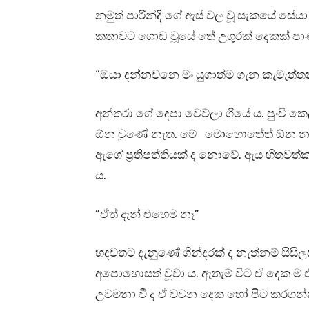
නමුත් පාරින්දි ගේ ඇස් වල වූ සැකයේ සේය
කතාවට ගොඩ වූයේ තේ උගුරක් දෙකක් පාණ
“ඔයා දන්නවනෙ මං යුගාත්ම ගැන කැමැත්තක
අන්තරා ගේ දෙපා වෙව්ලා ගියේ ය. පුංචි කෙල
ඕන වුණේ නැත. මේ මොහොතේත් ඕන නැත. මිත
ඇගේ ප්‍රතිපත්තියක් ද නොවේ. ඇය හිතවත
ය.
“ඒත් දැන් එහෙම නෑ”
හදවතට දැනුණේ ගින්දරක් ද නැත්නම් සිසි
අපොහොසත් වූවා ය. ඇතැම් විට ඒ දෙක ම 
උවමනා වී ද ඒ වචන දෙක හෝ පිට කරගන්