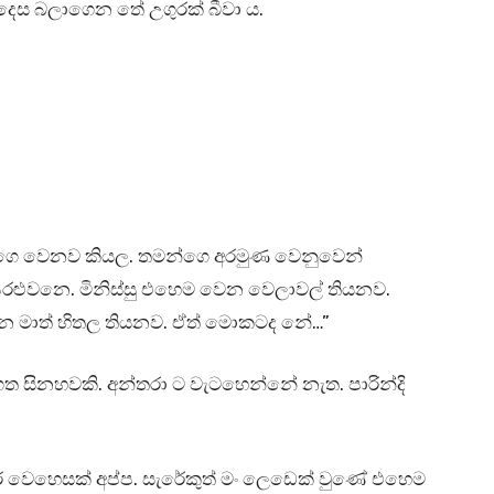
ෙස බලාගෙන තේ උගුරක් බීවා ය.
ාගෙ වෙනව කියල. තමන්ගෙ අරමුණ වෙනුවෙන්
පෙරළුවනෙ. මිනිස්සු එහෙම වෙන වෙලාවල් තියනව.
න මාත් හිතල තියනව. ඒත් මොකටද නේ…”
සිනහවකි. අන්තරා ට වැටහෙන්නේ නැත. පාරින්දි
ර වෙහෙසක් අප්ප. සැරේකුත් මං ලෙඩෙක් වුණේ එහෙම