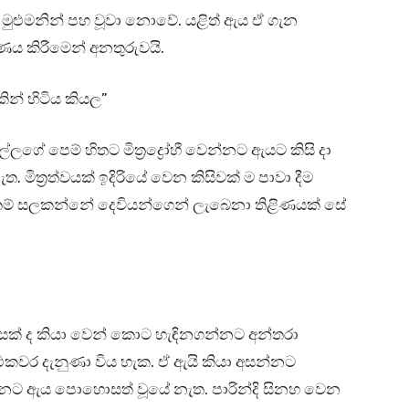
ා මුළුමනින් පහ වූවා නොවේ. යළිත් ඇය ඒ ගැන
ය කිරීමෙන් අනතුරුවයි.
ින් හිටිය කියල”
්ලගේ පෙම් හිතට මිත්‍රද්‍රෝහී වෙන්නට ඇයට කිසි දා
්‍රත්වයක් ඉදිරියේ වෙන කිසිවක් ම පාවා දීම
්කම් සලකන්නේ දෙවියන්ගෙන් ලැබෙනා තිළිණයක් සේ
ලසක් ද කියා වෙන් කොට හැඳිනගන්නට අන්තරා
එකවර දැනුණා විය හැක. ඒ ඇයි කියා අසන්නට
නට ඇය පොහොසත් වූයේ නැත. පාරින්දි සිනහ වෙන