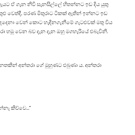
යට ඒ ගැන නිවී සැනසිල්ලේ හිතන්නට ඉඩ දිය යුතු
ළු වෙත්දී, පරණ මිතුරාට ටිකක් ඈතින් ඉන්නට ඉඩ
ෙනා වෙන් කොට හැඳිනගැනීමේ ගැටළුවක් මතු විය
්තරා හමු වෙන බව දැන දැන ඔහු මගහැරියේ එබැවිනි.
් නෙතකින් අන්තරා ගේ මුහුණට එබුණා ය. අන්තරා
්නෑ කිව්වෙ…”