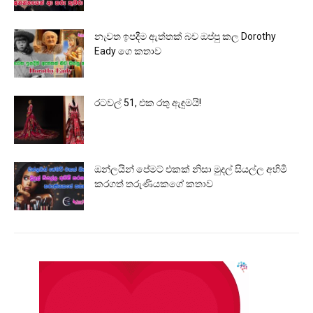
නැවත ඉපදීම ඇත්තක් බව ඔප්පු කල Dorothy
Eady ගෙ කතාව
රටවල් 51, එක රතු ඇඳුමයි!
ඔන්ලයින් පේමට් එකක් නිසා මුදල් සියල්ල අහිමි
කරගත් තරුණියකගේ කතාව