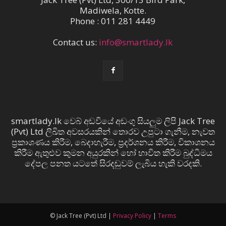
Madiwela, Kotte.
Phone : 011 281 4449
Contact us:
info@smartlady.lk
smartlady.lk වෙබ් අඩවියේ අඩංගු සියලුම ලිපි Jack Tree
(Pvt) Ltd ලිඛිත අවසරයකින් තොරව උපුටා ගැනීම, නැවත
ප්‍රකාශණය කිරීම, බෙදාහැරීම, ප්‍රදර්ශනය කිරීම, විකාශනය
කිරීම ඇතුළුව කුමන අයුරකින් හෝ භාවිත කිරීම බුද්ධිමය
දේපල පනත යටතේ සිරදඬුවම් ලැබිය හැකි වරදකි.
© Jack Tree (Pvt) Ltd |
Privacy Policy
|
Terms