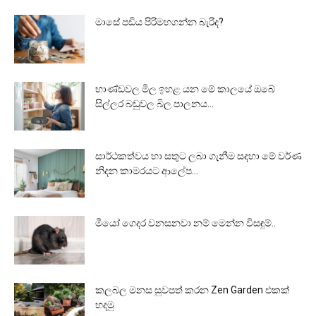
මාසේ පඩිය පිරිමහගන්න බැරිද?
භාණ්ඩවල මිල ඉහළ යන මේ කාලයේ ඔබේ
සිල්ලර බඩුවල බිල පාලනය...
සාර්ථකත්වය හා සතුට ලබා ගැනීම සදහා මේ වර්ණ
නිදන කාමරයට ආලේප...
මීයෝ ගෙදර වනසනවා නම් මෙන්න විසඳුම්..
කලබල මනස සුවපත් කරන Zen Garden එකක්
හදමු