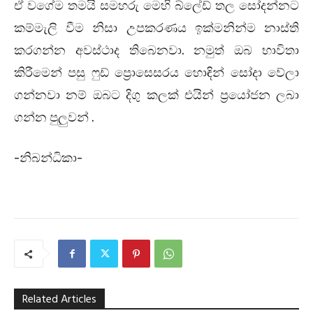
ඒ වගේම තමයි සමහරු මෙහි බ්ලේඩ් තල සෝදන්නට
කම්මැලි වීම නිසා උපකරණය ඉක්මනින්ම නාස්ති
කරගන්න අවස්ථාද තිබෙනවා. නමුත් ඔබ භාවිතා
කිරීමෙන් පසු ෆුඩ් ප්‍රොසෙසරය හොඳින් සෝදා වේලා
ගන්නවා නම් ඔබට දිගු කලක් එයින් ප්‍රයෝජන ලබා
ගන්න පුලුවන් .
-නිබන්ධිකා-
Related Articles