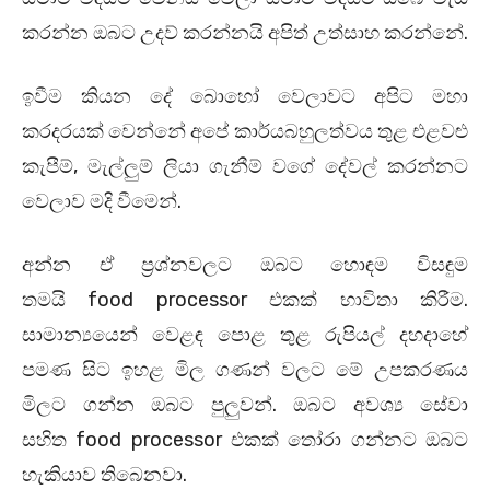
කරන්න ඔබට උදව් කරන්නයි අපිත් උත්සාහ කරන්නේ.
ඉවීම කියන දේ බොහෝ වෙලාවට අපිට මහා
කරදරයක් වෙන්නේ අපේ කාර්යබහුලත්වය තුළ එළවළු
කැපීම්, මැල්ලුම් ලියා ගැනීම් වගේ දේවල් කරන්නට
වෙලාව මදි වීමෙන්.
අන්න ඒ ප්‍රශ්නවලට ඔබට හොඳම විසඳුම
තමයි
food
processor
එකක් භාවිතා කිරීම.
සාමාන්‍යයෙන් වෙළඳ පොළ තුළ රුපියල් දහදාහේ
පමණ සිට ඉහළ මිල ගණන් වලට මේ උපකරණය
මිලට ගන්න ඔබට පුලුවන්. ඔබට අවශ්‍ය සේවා
සහිත
food
processor
එකක් තෝරා ගන්නට ඔබට
හැකියාව තිබෙනවා.