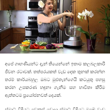
අපේ ගෘහණියන්ට දැන් තියෙන්නේ ඉතාම කලබලකාරී
ජීවන රටාවක්. තත්පරයකත් වැඩ දෙක තුනක් කරන්න
තරම් කාර්යබහුල ඔබට මුළුතැන්ගෙයි කටයුතු පහසු
කරන උපකරණ හඳුනා ගැනීම සහ භාවිතා කිරීම
ඇත්තටම ප්‍රයෝජනවත් දෙයක්.
ස්මාට් විදියට වෙනස් වෙලා ස්මාට් විදියට ඔබේ වැඩ