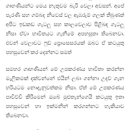
ගෘහණියන්ට මෙය නැතුවම බැරි වෙලා අවසන්. අපේ
පැරණි සහ ගම්බද නිවෙස් වල ඇඹරුම් ගලක් තිබුණත්
අපිට ඉඩකඩ ගැටලු සහ කාලවෙලාව පිළිබඳ ගැටලු
නිසා ඒවා භාවිතයට ගැනීමේ අපහසුතා තිබෙනවා.
එවන් වෙලාවට ෆුඩ් ප්‍රොසෙසරයක් ඔබට ඒ කටයුතු
පහසුවෙන් කර දෙන්නට සමත්
සමහර ගෘහණියන් මේ උපකරණය භාවිතා කරන්න
මැලිකමක් දක්වන්නේ එයින් ලබා ගන්නා උදව් ගැන
හරියටම නොදැනුවත්කම නිසා. ඒත් මේ උපකරණය
පාවිව්චි කිරීමෙන් ඔබේ මුළුතැන්ගෙයි කටයුතු ඉතා
පහසුවෙන් හා ඉක්මනින් කරගන්නට හැකියාව
තිබෙනවා.