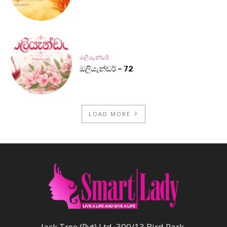
ඔලියැන්ඩර්
ඔලියැන්ඩර් – 72
LOAD MORE
Jack Tree (Pvt) Ltd, 300/13 Bird Park,