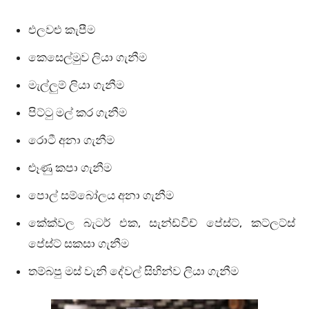
එලවළු කැපීම
කෙසෙල්මුව ලියා ගැනීම
මැල්ලුම් ලියා ගැනීම
පිට්ටු මල් කර ගැනීම
රොටී අනා ගැනීම
ළූණු කපා ගැනීම
පොල් සම්බෝලය අනා ගැනීම
කේක්වල බැටර් එක, සැන්ඩ්විච් පේස්ට්, කට්ලට්ස්
පේස්ට් සකසා ගැනීම
තම්බපු මස් වැනි දේවල් සිහින්ව ලියා ගැනීම