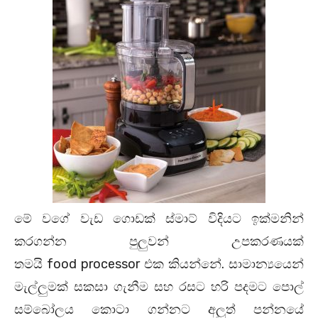
මේ වගේ වැඩ ගොඩක් ස්මාට් විදියට ඉක්මනින්
කරගන්න පුලුවන් උපකරණයක්
තමයි
food
processor
එක කියන්නේ. සාමාන්‍යයෙන්
මැල්ලුමක් සකසා ගැනීම සහ රසට හරි පදමට පොල්
සම්බෝලය කොටා ගන්නට අලුත් පන්නයේ