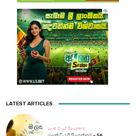
LATEST ARTICLES
මලක් වී යළි පිපෙන්නම්
මලක් වී යළි පිපෙන්නම් – 56