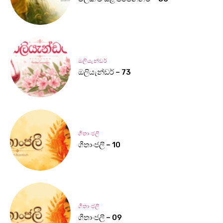
ඔලියැන්ඩර්
ඔලියැන්ඩර් – 73
ගීතාංජලී
ගීතාංජලී – 10
ගීතාංජලී
ගීතාංජලී – 09