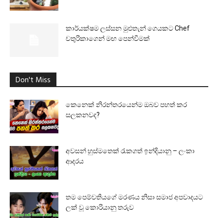
කාර්යක්ෂම ලස්සන මුළුතැන් ගෙයකට Chef
චතුරිකාගෙන් මඟ පෙන්වීමක්
Don't Miss
කෙනෙක් නිරන්තරයෙන්ම ඔබව පහත් කර
සලකනවද?
අවසන් හුස්මතෙක් රැකගත් ඉන්දියානු – ලංකා
ආදරය
තම පෙම්වතියගේ මරණය නිසා සමාජ අපවාදයට
ලක් වූ කොරියානු තරුව