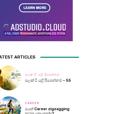
ATEST ARTICLES
මලක් වී යළි පිපෙන්නම්
මලක් වී යළි පිපෙන්නම් – 55
CAREER
ඔයත් Career zigzagging
කරන කෙනෙක්ද?