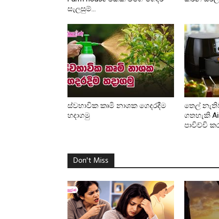
සැලසුම්...
ස්වභාවික කෘමි නාශක ගෙදරදීම
තෙල් නැති
හදාගමු
ගතහැකි Air
පාවිච්චි ක
Don't Miss