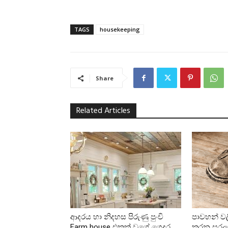
TAGS
housekeeping
Share
Related Articles
ආදරය හා නිදහස පිරුණු පුංචි
පාවහන් වල
Farm house එකක් වගේ ගෙදර
කරන සරල ක