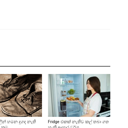
ින් හමන දුගද නැති
Fridge එකක් නැතිව කල් තබා ගත
්‍රම
හැකි ආහාර වර්ග