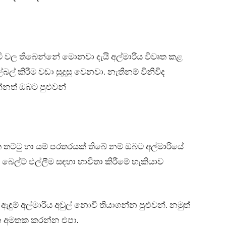
 වල තිබෙන්නේ මොනවා දැයි අල්මාරිය විවෘත කළ
 කිරීම වඩා සුදුසු වෙනවා. නැතිනම් විනිවිද
්නත් ඔබට පුළුවන්
ත තට්ටු හා යම් පරතරයක් තිබේ නම් ඔබට අල්මාරියේ
ල්ට් එල්ලීම සඳහා භාවිතා කිරීමේ හැකියාව
ුම් අල්මාරිය අවුල් නොවී තියාගන්න පුළුවන්. නමුත්
න්න අමතක කරන්න එපා.