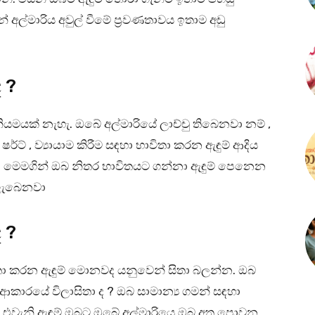
 අල්මාරිය අවුල් වීමේ ප්‍රවණතාවය ඉතාම අඩු
 ?
 නියමයක් නැහැ. ඔබේ අල්මාරියේ ලාච්චු තිබෙනවා නම් ,
්ට් , ව්‍යායාම කිරීම සඳහා භාවිතා කරන ඇඳුම් ආදිය
යි. මෙමගින් ඔබ නිතර භාවිතයට ගන්නා ඇඳුම් පෙනෙන
 ලැබෙනවා
ද ?
ිතා කරන ඇඳුම් මොනවද යනුවෙන් සිතා බලන්න. ඔබ
කාරයේ විලාසිතා ද ? ඔබ සාමාන්‍ය ගමන් සඳහා
? එවැනි ඇඳුම් ඔබට ඔබේ අල්මාරියෙ ඔබ අත පොවන