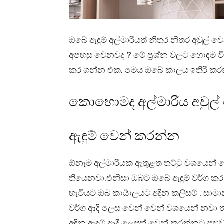
ඔබේ ඇඳුම් අල්මාරියත් නිතර නිතර අවුල් 
අපහසු වෙනවද ? මේ ප්‍රශ්න වලට හොඳම විසඳ
කර ගන්න එක. මෙය ඔබේ කාලය ඉතිරි ක
කොහොමද අල්මාරිය අවුල්
ඇඳුම් වෙන් කරන්න
ඕනෑම අල්මාරියක ඇතුළත තට්ටු වශයෙන් හ
තියෙනවා.එනිසා ඔබට ඔබේ ඇඳුම් වර්ග ක
හැටියට ඔබ කාර්‍යාලයට අඳින කලිසම් , සාමාන්
වර්ග ආදී ලෙස වෙන් වෙන් වශයෙන් නවා තැබි
අඳින ඇඳුම් ආදී ලෙසත් වෙන් කරන්නට පුළු