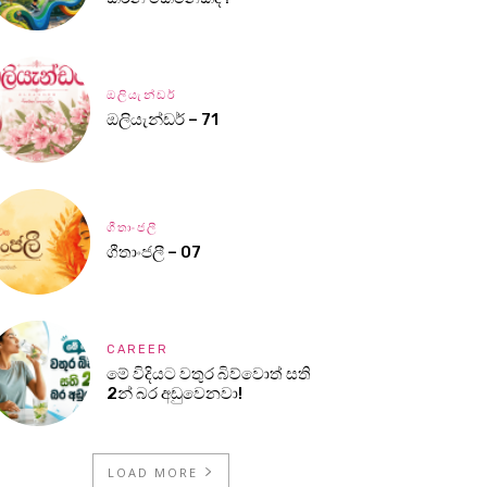
ඔලියැන්ඩර්
ඔලියැන්ඩර් – 71
ගීතාංජලී
ගීතාංජලී – 07
CAREER
මේ විදියට වතුර බිව්වොත් සති
2න් බර අඩුවෙනවා!
LOAD MORE