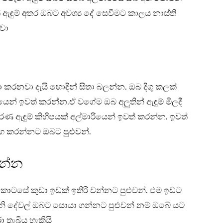
් ඇඳුම් අතර ඔබට අවශ්‍ය දේ සෙවීමට කාලය නාස්ති
නවා
 කරනවා දැයි හොඳින් සිතා බලන්න. ඔබ දිගු කලක්
ෙන් ඉවත් කරන්න.ඒ වගේම ඔබ අලුතින් ඇඳුම් මිලදී
ණ ඇඳුම් කිහිපයක් අල්මාරියෙන් ඉවත් කරන්න. ඉවත්
‍යාග කරන්නට ඔබට පුළුවන්.
ගන්න
 කොටසේ කුඩා ඉඩක් ඉතිරි වන්නට පුළුවන්. එම ඉඩට
 වැනි දේවල් ඔබට සොයා ගන්නට පුළුවන් නම් ඔබේ යට
 තැබිය හැකියි