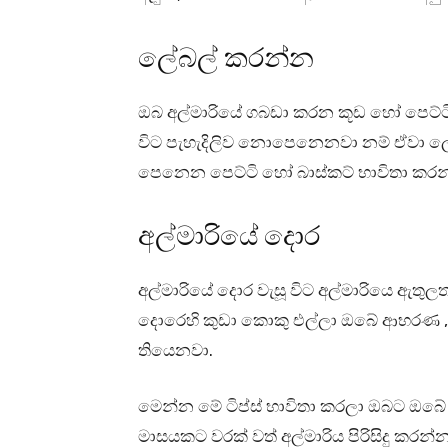
ලේබල් කරන්න
ඔබ අල්මාරියේ ගබඩා කරන කූඩ හෝ පෙට්ටි
විට පැහැදිලිව නොපෙනෙනවා නම් ඒවා ලේබල්
පෙනෙන පෙට්ටි හෝ බාස්කට් භාවිතා කරන
අල්මාරියේ දොර
අල්මාරියේ දොර වැසූ විට අල්මාරියෙ ඇතුල
දොරෙහි කුඩා කොකු එල්ලා ඔබේ ආභරණ , බෙ
තියෙනවා.
මෙන්න මේ ටිප්ස් භාවිතා කරලා ඔබට ඔබේ ඇඳ
මාසයකට වරක් වත් අල්මාරිය පිරිසිදු කර