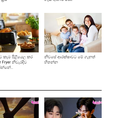
ව කෑම පිළියෙල කර
නිවසේ ආරක්ෂාවට මේ ගැනත්
 Fryer නිවැරදිව
හිතන්න
රන්නේ...