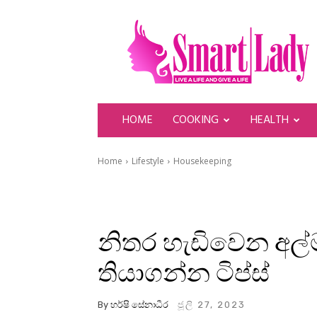
SmartLady
HOME
COOKING
HEALTH
Home
Lifestyle
Housekeeping
නිතර හැඩිවෙන අල්
තියාගන්න ටිප්ස්
By
හර්ෂි සේනාධීර
ජූලි 27, 2023