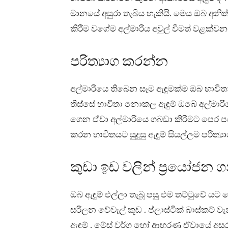
මානයේ අසුරා තැබිය හැකියි. මෙය ඔබ අනිත
කිරීම වගේම අල්මාරිය අවුල් වීමත් වළක්ව
පරිත්‍යාග කරන්න
අල්මාරියෙ තිබෙන සෑම ඇඳුමක්ම ඔබ භාවිතා
තිස්සේ භාවිතා නොකල ඇඳුම් ඔබේ අල්මාරිය
ගෙන ඒවා අල්මාරියෙ ගබඩා කිරීමට පෙර පර
කරන භාවිතයට සුදුසු ඇඳුම් සියල්ලම පරිත්
කුඩා ඉඩ වලින් ප්‍රයෝජන 
ඔබ ඇඳුම් එල්ලා තැබූ පසු එම තට්ටුවේ යට
සරිලන වේවැල් කූඩ , ප්ලාස්ටික් බාස්කට්
ඇඳුම් , මේස් වර්ග හෝ ආභරණ ඒවායේ අසුරා