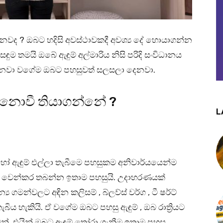
වෙනවද ? ඔබට හදිසි අවස්ථාවකදී අවශ්‍ය දේ හොයාගන්න
ුම තමයි ඔබේ ඇඳුම් අල්මාරිය නිසි පරිදි සංවිධානය
රනවා වගේම ඔබට පහසුවත් සලසලා දෙනවා.
 නොවී තියාගන්නේ ?
L
ෝ ඇඳුම් එල්ලා තැබීමෙ පහසුකම අනිවාර්යයෙන්ම
ර වෙන්කර තබන්න ඉතාම පහසුයි. උදාහරණයක්
‍ය ගමන්වලට අඳින කලිසම් , බ්ලව්ස් වර්ග , ටී ෂර්ට්
ය හැකියි. ඒ වගේම ඔබට පහසු ඇඳුම් , ඔබ රාත්‍රියට
වන්. එයින් ඔබට ඇඳුම් තෝරා ගැනීම ඉතාම පහසු