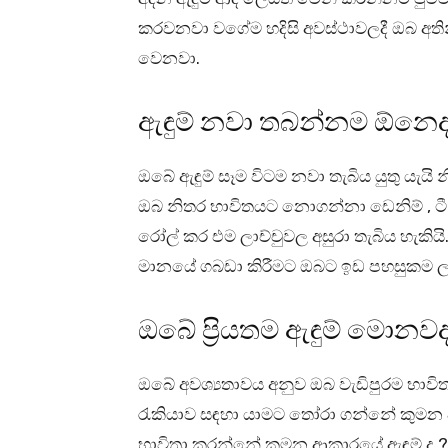
කරවනවා වගේම හදිසි අවස්ථාවලදී ඔබ අතින්
වෙනවා.
ඇඳුම් නවා තබන්නම ඕනෙද
ඔබේ ඇඳුම් සෑම විටම නවා තැබිය යුතු යැයි
ඔබ නිතර භාවිතයට නොගන්නා ඩෙනිම් , ටී ෂර
රෝල් කර එම ලාච්චුවල අසුරා තැබිය හැකි
මානයේ ගබඩා කිරීමට ඔබට ඉඩ පහසුකම
ඔබේ ප්‍රියතම ඇඳුම් මොනව
ඔබේ අවශ්‍යතාවය අනුව ඔබ වැඩිපුරම භාව
රැකියාව සඳහා යාමට තෝරා ගන්නේ කුමන ආ
භාවිතා කරන්නේ කුමන ආකාරයේ ඇඳුම් ද 