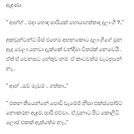
ඇඳුණා.
” ආහ්හ් .. එදා හොඳ සාරියක් හොයාගත්තාද දුලාංගි ?..”
අකවුන්ටන්ට් මිස් එහෙම අහනකොට දුලාංගිගේ මූන
ඇද වෙලා යනවා දැක්කේ චන්දිමා විතරක් නෙවෙයි .
ඒත් ඒ වෙනසට හේතුව නම් ඒ කාටවත්ම වැටහුනේ
නෑ .
” ආහ් ..ඔව් මැඩම් .. ගත්තා…”
” එතන තියෙන්නේ පොඩි ඩැමේජ් නිසා එක්ස්පෝර්ට්
නොකරන ඇඳුම්, සාරි එව්වා.. ඒ වුනාට පිට කොලිටි
ලොස් එකක් ඇත්තේම නෑ…”