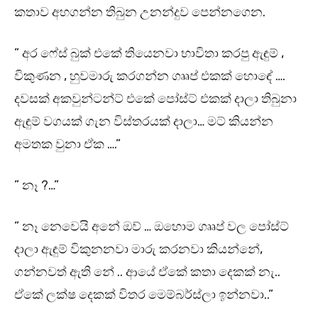
කතාව අහගන්න තිබුන උනන්දුව පෙන්නගෙන.
” අර ෆේස් බුක් එකේ තියෙනවා භාවිතා කරපු ඇඳුම් ,
විකුණන , හුවමාරු කරගන්න ගෲප් එකක් හොඳේ ….
දවසක් අකවුන්ටන්ට් එකේ පෝස්ට් එකක් දාලා තිබුනා
ඇඳුම් වගයක් ගැන විස්තරයක් දාලා… මට් කියන්න
අමතක වුනා ඒක ….”
” නෑ ?…”
” නෑ නෙවෙයි අනේ ඔව් … ඔහොම ගෲප් වල පෝස්ට්
දාලා ඇඳුම් විකුනනවා මාරු කරනවා කියන්නේ,
ගන්නවත් ඇති නේ .. ආයේ ඒකේ කතා දෙකක් නැ..
ඒකේ ලක්ෂ දෙකක් විතර මෙම්බර්ස්ලා ඉන්නවා..”