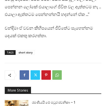
පෙන්නන ලෝකේ එයාලාගේ ජිවිත වල ඇත්තටම නෑ ..
එයාලා ඇත්තටම පෙන්නන්නයි හදන්නේ ඒක …”
චන්දිමා ඒ වචන කිහිපයෙන් ජීවිතේට සෑහෙන්නම
දෙයක් එකතු කරගත්තා.
TAGS
short story
More Stories
රමණීයයි මේ මධුර ජවනිකා – 1