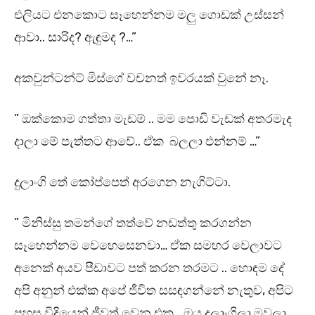
එලියට එනකොට සෑහෙන්නම මලු ගොඩක් උස්සන්
ආවා.. සාරිද? ඇඳුමද ?…”
අකවුන්ටන්ට් මිස්ගේ වචනත් ඉවරයක් වුනේ නෑ.
” ඔක්කොම ගත්තා මැඩම් .. මම පොඩි වැඩක් අතරමැද
දාලා මේ පැත්තට ආවේ.. ඒක බලලා එන්නම් …”
දුලාංගි තේ කෝප්පෙත් අරගෙන නැගිට්ටා.
” මිනිස්සු තමන්ගේ තත්වේ නඩත්තු කරගන්න
සෑහෙන්නම වෙහෙසෙනවා… ඒක සමහර වෙලාවට
අනෙක් අයව පීඩාවට පත් කරන තරමට .. හොඳම දේ
අපි අනුන් එක්ක අපේ ජීවිත සසඳගන්නේ නැතුව, අපිට
පහසු විදියෙන් ජීවත් වෙන එක… ඔය දුලාංගිලා මවලා