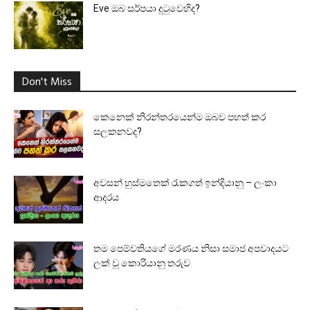
Eve ඔබ සර්පයා දුටුවෙහිද?
Don't Miss
කෙනෙක් නිරන්තරයෙන්ම ඔබව පහත් කර
සලකනවද?
අවසන් හුස්මතෙක් රැකගත් ඉන්දියානු – ලංකා
ආදරය
තම පෙම්වතියගේ මරණය නිසා සමාජ අපවාදයට
ලක් වූ කොරියානු තරුව