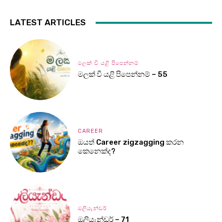
LATEST ARTICLES
මලක් වී යළි පිපෙන්නම්
මලක් වී යළි පිපෙන්නම් – 55
CAREER
ඔයත් Career zigzagging කරන
කෙනෙක්ද?
ඔලියැන්ඩර්
ඔලියැන්ඩර් – 71