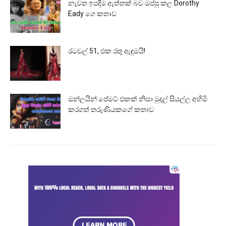
නැවත ඉපදීම ඇත්තක් බව ඔප්පු කල Dorothy
Eady ගෙ කතාව
රටවල් 51, එක රතු ඇඳුමයි!
ඔන්ලයින් පේමට් එකක් නිසා මුදල් සියල්ල අහිමි
කරගත් තරුණියකගේ කතාව