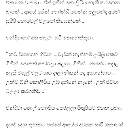
එක වතාව තමා .. ඒත් ඉතින් කොලිටිය නැති කරගෙන
බෑනේ .. ආයේ ඉතින් නෝන්ඩි වෙන්න පුලුවන්ද අනේ
සුපිරි හොටෙල් වලනේ තියෙන්නේ ..”
චන්දිමාගේ අත කවුරු හරි කෙනෙත්තුවා.
” කට වහගෙන හිටහං … වැඩක් නැත්නම් ලයිබ්‍රි එකට
ගිහින් පොතක් තෝරලා බලහං ගිහින් .. තමන්ට අදාල
නැති මඟුල් වලට කට දාලා නිකන් පද අහගන්නවා…
උන්ට ඕනි කොලිටිය උඹ දන්නේ නෑනේ.. උන් එව්වා
බලලා කරගනීවි ..”
චන්දිමා තොල් නොපිට පෙරලලා මිතුරියට එකඟ වුනා.
දවස් දෙක තුනකට පස්සේ ආයේම දවසක සාරි කතාවක්