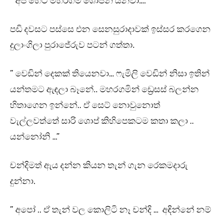
” අපි හෙට මහරගම ශොපින් යනවා…. “
පඩි දවසට පස්සෙ එන සෙනසුරාදාවක් ඉස්සර කරගෙන
දුලාංගිලා පුරාජේරුව පටන් ගත්තා.
” වෙඩින් දෙකක් තියෙනවා… ෆැමිලි වෙඩින් නිසා ඉතින්
යන්තමට ඇඳලා බෑනේ.. මහරගමින් ඩ්‍රෙසස් බලන්න
හිතාගෙන ඉන්නේ.. ඒ සෙට් නොවුනොත්
වැල්ලවත්තේ සාරි ශොප් කිහිපෙකටම කතා කලා ..
යන්නෝනි …”
චන්දිමත් ඇය දන්න කියන තැන් ගැන රෙකමදාරු
දුන්නා.
” අපෝ .. ඒ තැන් වල කොලිටි නෑ චන්දි … අඳින්නේ නම්