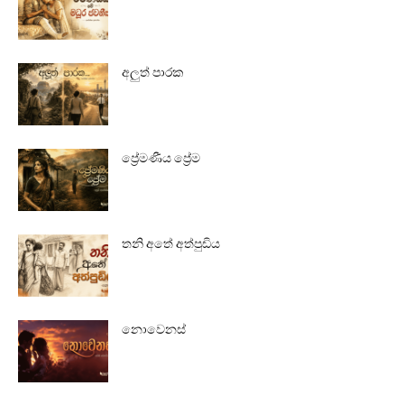
අලුත් පාරක
ප්‍රේමණීය ප්‍රේම
තනි අතේ අත්පුඩිය
නොවෙනස්