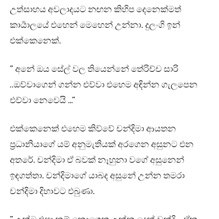
උත්සාහය අවලාදයට නඟන කිහිප දෙනෙක්මත්
කාර්‍යාලයේ එහෙන් මෙහෙන් උන්නා. දුලංගි ඉන්
එක්කෙනෙක්.
” අනේ ඔය සේල් වල තියෙන්නේ තේරිච්ච සාරි
..ඔව්වාගෙන් ගන්න එව්වා එහෙම අඳින්න ගැලපෙන
එව්වා නෙවෙයි …”
එක්කෙනෙක් එහෙම කිව්වේ චන්දිමා ආයතන
ප්‍රධානියාගේ යම් අනුමැතියක් අරගෙන අසුනට එන
අතරේ. චන්දිමා ඒ බවක් නෑහුනා වගේ අසුනෙන්
ඉඳගත්තා. චන්දිමාගේ යාබද අසුනේ උන්න තමරා
චන්දිමා දිහාවට එබුණා.