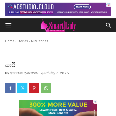
Home
Stories
Mini Stories
සාරි
By
අපේක්ෂා ගුණරත්න
අගෝස්තු 7, 2025