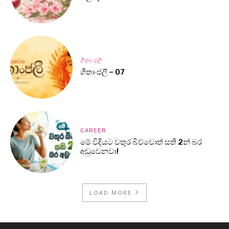
ගීතාංජලී
ගීතාංජලී – 07
CAREER
මේ විදියට වතුර බිව්වොත් සති 2න් බර
අඩුවෙනවා!
LOAD MORE