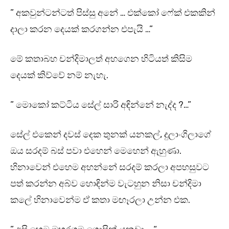
” අකවුන්ටන්ටත් පිස්සු අනේ … එක්කෝ ෆේක් එකකින්
දාලා කරන දෙයක් කරගන්න එපැයි …”
මේ කතාබහ චන්දිමාලත් අහගෙන හිටියත් කිසිම
දෙයක් කිව්වේ නම් නැහැ.
” මොකෝ කට්ටිය සේල් සාරි අඳින්නේ නැද්ද ?…”
සේල් එකෙන් දවස් දෙක තුනක් යනකල්, දුලාංගිලාගේ
ඔය සරදම් බස් පවා එහෙන් මෙහෙන් ඇහුණා.
හිනාවෙන් එහෙම අහන්නේ සරදම් කරලා අපහසුවට
පත් කරන්න අබ්ව හොඳින්ම වැටහුන නිසා චන්දිමා
කලේ හිනාවෙන්ම ඒ කතා මඟෑරලා උන්න එක.