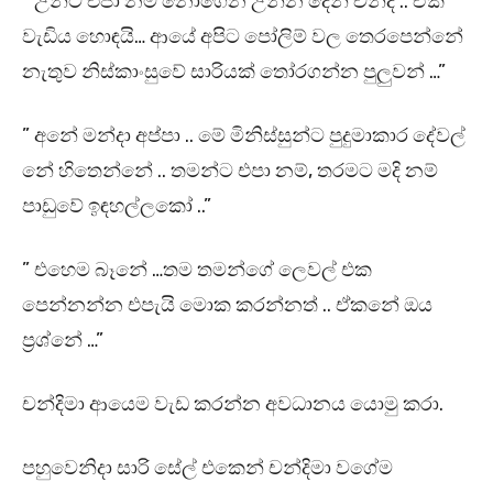
” උන්ට එපා නම් නොගෙන උන්න දෙන් චන්දි .. ඒක
වැඩිය හොඳයි… ආයේ අපිට පෝලිම් වල තෙරපෙන්නේ
නැතුව නිස්කාංසුවේ සාරියක් තෝරගන්න පුලුවන් …”
” අනේ මන්දා අප්පා .. මේ මිනිස්සුන්ට පුදුමාකාර දේවල්
නේ හිතෙන්නේ .. තමන්ට එපා නම්, තරමට මදි නම්
පාඩුවේ ඉඳහල්ලකෝ ..”
” එහෙම බෑනේ …තම තමන්ගේ ලෙවල් එක
පෙන්නන්න එපැයි මොක කරන්නත් .. ඒකනේ ඔය
ප්‍රශ්නේ …”
චන්දිමා ආයෙම වැඩ කරන්න අවධානය යොමු කරා.
පහුවෙනිදා සාරි සේල් එකෙන් චන්දිමා වගේම