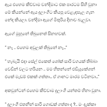
ඇය එහෙම කිව්වාම චන්දිමාට එක පාරටම සිහි වුනා
මේ කියන්නේ ඇය දුලාංගිට කියපු වෙළැඳසැල ගැන
නේද කියලා. චන්දිමා ඇගේ මිතුරිය දිහාව බැලුවා.
ඇගේ මුහූනේ තිබුනෙත් සිනහවක්.
” නෑ .. එහෙම අවුලක් තිබුනේ නෑ…”
” හැබැයි එදා සේල් එකෙත් ශෝක් සාරි වගයක් තිබ්බා
වෙඩින් වලට හරියන .. මම හිතන්නේ එඩියුකේශන්
එකේ මැඩම් එකක් ගත්තා… ඒ ගානට මාරම වටිනවා…”
අකවුන්ටන් එහෙම කිව්වාම දුලාංගි යන්තම් හිනා වුනා.
” දුලාංගි එතනින් සාරි ගොඩක් ගත්තා ද ?.. මං දැක්කා