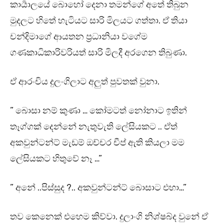
කාර්‍යාලයේ බොහෝ දෙනා තමන්ගේ අතේ තිබුන
මුදලට හිතේ හැටියට සාරි මිලයට ගත්තා. ඒ තියා
චන්දිමාගේ ආයතන ප්‍රධානියා වගේම
ගණකාධිකාරිවරියත් සාරි මිලදී අරගෙන තිබුණා.
ඒ ආරංචිය දුලංගිලාට අලුත් පුවතක් වුනා.
” බොසා නම් කුණා … කෝමටත් නෝනාට ඉතින්
තෑග්ගක් දෙන්නේ නැතුවැති ලේසියකට .. ඒත්
අකවුන්ටන්ට් මැඩම් ඔච්චර චීප් ඇති කියලා මම
ලේසියකට හිතුවේ නෑ …”
” අනේ ..පිස්සුද ?.. අකවුන්ටන්ට් බොසාට එහා…”
තව කෙනෙක් එහෙම කිව්වා. දුලාංගි නිශ්ෂබ්ද වුනේ ඒ