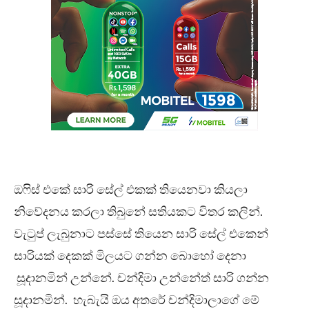
ඔෆිස් එකේ සාරි සේල් එකක් තියෙනවා කියලා
නිවේදනය කරලා තිබුනේ සතියකට විතර කලින්.
වැටුප් ලැබුනාට පස්සේ තියෙන සාරි සේල් එකෙන්
සාරියක් දෙකක් මිලයට ගන්න බොහෝ දෙනා
සූදානමින් උන්නේ. චන්දිමා උන්නේත් සාරි ගන්න
සූදානමින්. හැබැයි ඔය අතරේ චන්දිමාලාගේ මේ