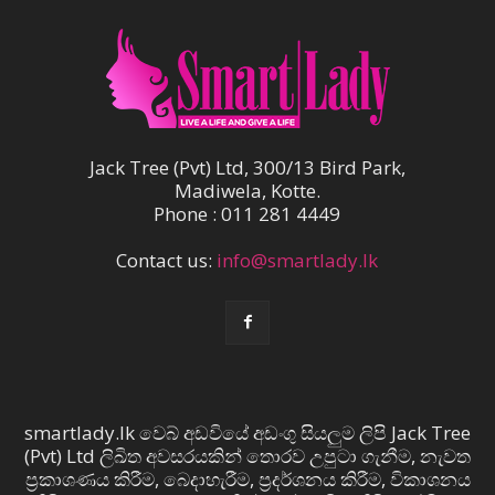
Jack Tree (Pvt) Ltd, 300/13 Bird Park,
Madiwela, Kotte.
Phone : 011 281 4449
Contact us:
info@smartlady.lk
smartlady.lk වෙබ් අඩවියේ අඩංගු සියලුම ලිපි Jack Tree
(Pvt) Ltd ලිඛිත අවසරයකින් තොරව උපුටා ගැනීම, නැවත
ප්‍රකාශණය කිරීම, බෙදාහැරීම, ප්‍රදර්ශනය කිරීම, විකාශනය