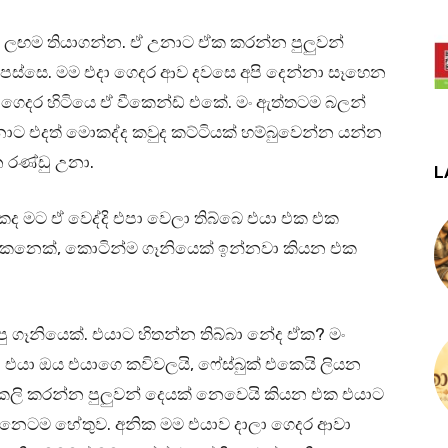
ලඟම තියාගන්න. ඒ උනාට ඒක කරන්න පුලුවන්
පස්සෙ. මම එදා ගෙදර ආව දවසෙ අපි දෙන්නා සෑහෙන
ගෙදර හිටියෙ ඒ වීකෙන්ඩ් එකේ. මං ඇත්තටම බලන්
උනාට එදත් මොකද්ද කවුද කට්ටියක් හම්බුවෙන්න යන්න
 රණ්ඩු උනා.
L
ද මට ඒ වෙද්දි එපා වෙලා තිබ්බෙ එයා එක එක
 කෙනෙක්, කොටින්ම ගෑනියෙක් ඉන්නවා කියන එක
පු ගෑනියෙක්. එයාට හිතන්න තිබ්බා නේද ඒක? මං
යා ඔය එයාගෙ කවිවලයි, ෆේස්බුක් එකෙයි ලියන
රැක්ටිකලි කරන්න පුලුවන් දෙයක් නෙවෙයි කියන එක එයාට
රශ්නෙටම හේතුව. අනික මම එයාව දාලා ගෙදර ආවා