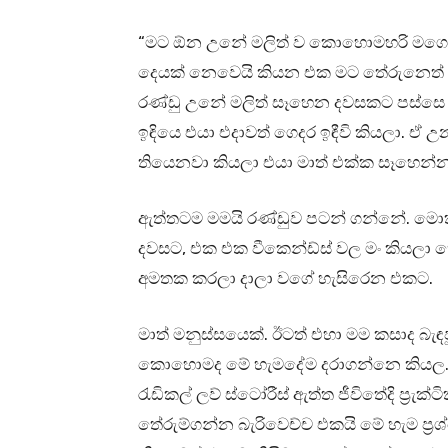
“මට ඕන උනේ මලිත් ව කොහොමහරි මගෙ 
දෙයක් නෙවෙයි කියන එක මට තේරුනෙත් 
රණ්ඩු උනේ මලිත් සෑහෙන දවසකට පස්සෙ 
ඉඳියෙ එයා එදාවත් ගෙදර ඉඳීවි කියලා. ඒ 
තියෙනවා කියලා එයා මාත් එක්ක සෑහෙන්න
ඇත්තටම මමයි රණ්ඩුව පටන් ගන්නේ. මොක
දවසට, එක එක වීකෙන්ඩ්ස් වල මං කියලා
අමතක කරලා දාලා වගේ හැසිරෙන එකට.
මාත් මනුස්සයෙක්. ඊටත් එහා මම කසාද බැඳ
කොහොමද මේ හැමදේම දරාගන්නෙ කියල. එ
රැඩිකල් ලව් ස්ටෝරීස් ඇත්ත ජීවිතේදි ප්‍
තේරුම්ගන්න බැරිවෙච්ච එකයි මේ හැම ප්‍