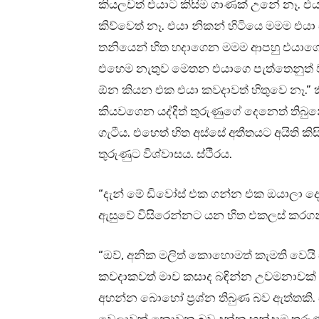
කියලවත් එයාට කිසිම ගාණක් උනේ නෑ. එය
කිව්වෙත් නෑ. එයා නිකන් හිටියෙ මමම එය
තනියෙන් හිත හදාගෙන මමම ආපහු එයාගෙ
එහෙම නැතුව මෙතන එයාගෙ පැත්තෙනුත් ව
ඕන කියන එක එයා කවදාවත් හිතුවෙ නෑ.” 
කියවගෙන යද්දිත් තුරුණුගේ දෙනෙත් තිබු
ගැටීය. එහෙත් හිත අස්සේ අතීතයට අයිති කි
තුරුණුට විශ්වාසය. ස්ථිරය.
“දැන් මේ ඩිවෝස් එක ගන්න එක ඔයාලා දෙන්
ඇසුවේ විසිරෙන්නට යන හිත එකලස් කරගනි
“ඔව්, අනික මලිත් කොහොමත් කැමති වෙ
කවදාකවත් මාව කසාද බඳින්න උවමනාවක් තිබ
අහන්න බොහෝ ප්‍රශ්න තිබුණ බව ඇත්තකි