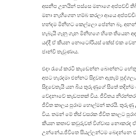
අසනීප උනයින් පස්සෙ මනාගෙ අප්පච්චි ති
මනා නැහීගෙන හම්බ කරලා ආයෙ අප්පච්චිට
හන්දම මිනිහට කෙල්ලො පේන්න බෑ. අනන්ත
හැබැයි ගෑනු ගැන මිනිහගෙ හිතෙ තියෙන 
යද්දී ඒ කියන නොටෝරියස් කේස් එක වෙ
ජාන්වි තැවුණාය.
එදා රැයේ කරටි කැඩෙන්න බොන්නට හේතුව
අපට හැරදමා එන්නට සිදුවන ඇතැම් පුද්ගලය
සිදුවෙතැයි යන බිය තුරුණුගේ සිතේ තදින්ම 
වේදනාවේ කැඩපතක් විය. ජීවිතය නිරන්තර
ජීවිත කාලය පුරාම හොල්මන් කරයි. තුරුණු 
විය. තමන් මේ තිස් වසරක ජීවිත කාලට පුර
කියන කතාව කවුරුවත් විශ්වාස නොකරද ඒ 
උන්නේය.ජීවිතෙ සියල්ලන්ටම බෙදන්නෙ එ