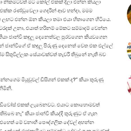
ා නිකමටවත් මට කෝල් එකක් දීලා එන්න කියලා
ා එක්ක රණ්ඩුවෙලා ගෙදරින් ආව හන්දා, මමම
 ලඟට එන්න ඕන කියලා තමා එයා හිතාගෙන හිටියෙ.
රදක් උනා, එයාත් හරිනම් මේකට සම්මාදම් වෙන්න
කියා ජාන්වි කඳුලු දෙනෙත්වල පුරවගෙන කියවගෙන
නේ ජාන්විගේ ඒ කඳුලු පිරුණු දෙනෙත් වෙත එක එල්ලේ
සිම සිතුවිල්ලක සේයාවක්වත් තැවරී තිබුනේ නැති බව
නගෙම මියුචුවල් ඩිසිශන් එකක් ද?” කියා තුරුණු
මිනි.
යි ඩිවෝස් එකක් ලැබෙනවට. එයාට කොහොමවත්
්බෙ නෑ” කියා ජාන්වි කියද්දි තුරුණුට ඒ ගැන
. එහෙත් මේ වනාහී පෞද්ගලික දේවල් අහන්න