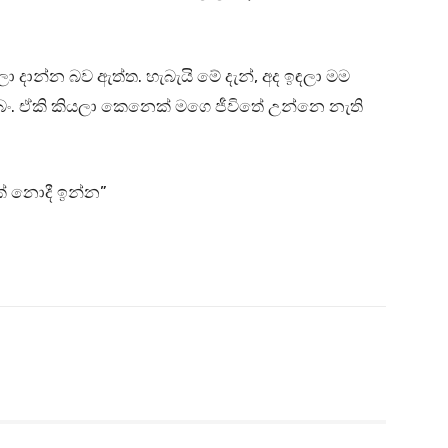
 දාන්න බව ඇත්ත. හැබැයි මේ දැන්, අද ඉඳලා මම
 ඒකි කියලා කෙනෙක් මගෙ ජීවිතේ උන්නෙ නැති
ක් නොදී ඉන්න”