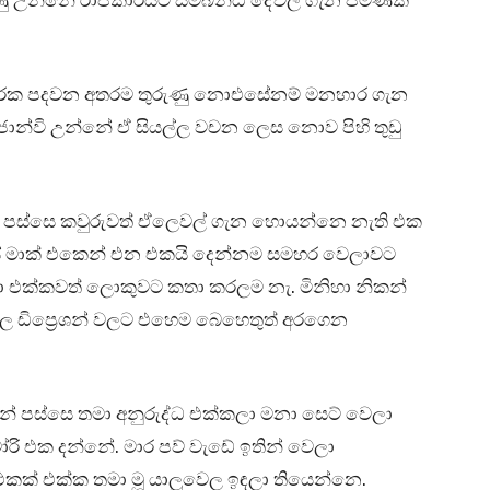
ු උන්නේ රාජකාරියට සම්බන්ධ දේවල් ගැන පමණක්
කාරෙක පදවන අතරම තුරුණු නොඑසේනම් මනහාර ගැන
ාන්වි උන්නේ ඒ සියල්ල වචන ලෙස නොව පිහි තුඩු
වට පස්සෙ කවුරුවත් ඒලෙවල් ගැන හොයන්නෙ නැති එක
 පාස් මාක් එකෙන් එන එකයි දෙන්නම සමහර වෙලාවට
ා එක්කවත් ලොකුවට කතා කරලම නැ. මිනිහා නිකන්
ෙ ඩිප්‍රෙශන් වලට එහෙම බෙහෙතුත් අරගෙන
 පස්සෙ තමා අනුරුද්ධ එක්කලා මනා සෙට් වෙලා
ි එක දන්නේ. මාර පව් වැඩේ ඉතින් වෙලා
කක් එක්ක තමා මූ යාලුවෙල ඉඳලා තියෙන්නෙ.