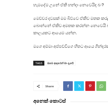
හැමදේම උනේ ඒකි හන්දා නෙවෙයිද බං?
මෙච්චර දවසක් මම බිව්වෙ ඒකිව මතක කරලා
බොන්නේ ඒකිව අමතක කරන්න නෙවෙයි බං.
කාලයකට ආයෙම ‍යන්න.
මගෙ අම්මා අප්පච්චිගෙ හිතට ආයෙ ගින්දර
TAGS
ඔබෙ ආදරෙන් මා දැවේ
Share
අනෙක් කොටස්