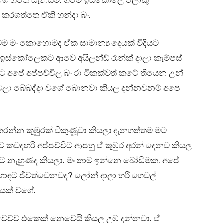
ලගෙ හිතේ සැනසීම, ගමේ ඉස්කෝලේ ලොකු
රගත්තෙ ඒකි හන්දා බං.
මං කොහොමද ඒක සාමාන්‍ය දෙයක් විදියට
්කෝලෙකට ආවෙ අයිලන්ඩ් රෑන්ක් දාලා කැම්පස්
 අපේ අප්පච්චිල බං රා ටිකක්වත් කටේ තියෙන උන්
ලා බේබද්දා වගේ බොනවා කියල දන්නවනම් අපෙ
් කරන්න කුඹුරක් විකුණූවා කියලා දැනගත්තම මට
 කවදහරි අප්පච්චිට ආපහු ඒ කුඹුර අරන් දෙනව කියල
ඒකට නැහුණද කියලා. මං තාම ඉන්නෙ බෝඩිමක. අපේ
හොඳට ජීවත්වෙනවද? ලෝන් දාලා හරි ගෙවල්
ෙක් වගේ.
ෙච්ච එකෙක් නෙවෙයි කියල උඹ දන්නවා. ඒ