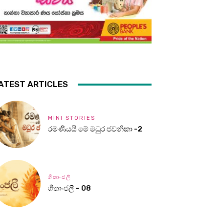
ATEST ARTICLES
MINI STORIES
රමණීයයි මේ මධුර ජවනිකා -2
ගීතාංජලී
ගීතාංජලී – 08