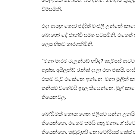
වෙලාවක් නොවන බව දන්න හන්දාම තුරුණ
විමසමිනි.
එදා ආපහු ගෙදර එද්දිත් මංජලී උන්නේ 
බොහෝ දේ ජාන්වි සමග පවසමිනි. එහෙත් ජ
ලෙස හිතට භාරගනිමිනි.
“මනා මාරම ටැලන්ටඩ් හරිද? කැම්පස් ආ
ඇත්ත. අයිලන්ඩ් රෑන්ක් දාලා එන එකයි,
එකම බැච් එකේනෙ ඉන්නෙ. මනා මුලින් ක
තනියම වගේමයි ඉඳල තියෙන්නෙ. මුල් කාල
තියෙනවලු.
බෝඩිමක් හොයාගෙන එලියට යන්න උනයින්
තියෙන්නෙ. එහෙම තමයි අනූ මනාගේ ස්ටෝර
තියෙන්නෙ. කවුරුහරි නොටෝරියස් කේස් එ