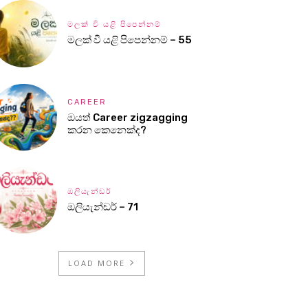
මලක් වී යළි පිපෙන්නම්
මලක් වී යළි පිපෙන්නම් – 55
CAREER
ඔයත් Career zigzagging
කරන කෙනෙක්ද?
ඔලියැන්ඩර්
ඔලියැන්ඩර් – 71
LOAD MORE