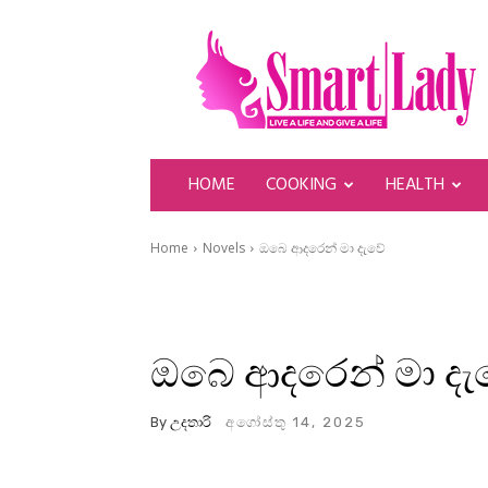
SmartLady
HOME
COOKING
HEALTH
Home
Novels
ඔබෙ ආදරෙන් මා දැවේ
ඔබෙ ආදරෙන් මා දැ
By
උදතාරි
අගෝස්තු 14, 2025