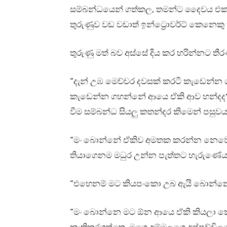
සම්බන්ධයෙන් ගත්කල, තමන්ට දෛවය එකම
තුරුණුව වඩ වඩාත් ඉන්ට්‍රොවර්ට් කෙනෙකු
තුරුණු මත් බව අස්සේ දිය කර හරින්නට තී
“දැන් උඹ මෙච්චර දවසක් කරටි කැඩෙන්න ග
කැඩෙන්න ගහන්නේ ආයෙ ඒකි ආව හන්දද?” ක
වීම සම්බන්ධ සියලු කතන්දර කිමෙන් පසුවය
“මං බොන්නේ ඒකිව අමතක කරන්න නෙවෙයි බං
තියාගෙනම මධුර උන්න පැත්තට හැරුණේය
“එහෙනම් මට කියපංකො උබ ඇයි බොන්නෙ
“මං බොන්නෙ මට ඕන ආයෙ ඒකි කියලා කෙ