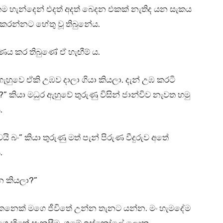
 හැන්දෙන් එදත් අදත් බෙදන එකක් නැතිද යන සැකය
 කරන්නට හේතු වූ තිබුනේය.
රණය කර තිබුණේ ඒ හැඟීම් ය.
ැහුවෙ ඒකි උඹව දාලා ගියා කියලා. දැන් උඹ කරටි
ියා මධුර ඇහුවේ තුරුණු විසින් ජාන්විව නැවත හමු
.
” කියා තුරුණු මත් පැන් පිරුණ වීදුරුව අතේ
.
 කියලා?”
නෙක් මගෙ ජීවිතේ උන්න තැනට යන්න. මං හැමදේම