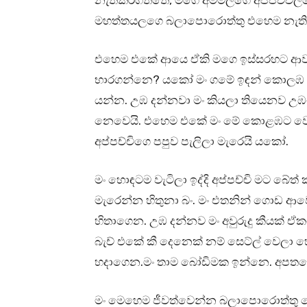
නැතිකරගත්තෙ, මගෙ අම්මලගෙ අප්පච්චි
මහත්තයලගෙ බලාපොරොත්තු එහෙම නැති ක
එහෙම එකේ ආයෙ ඒකි මගෙ ඉස්සරහට ආවම 
භාරගන්නෙ? යකෝ මං ගමේ ඉඳන් කොලඹ ඉස
යන්න. උඹ දන්නවා මං කියලා තියෙනව උඹට
නෙවෙයි. එහෙම එකේ මං මේ කොළඹට වෙ
අප්පච්චිගෙ පපුව පැලිලා මැරෙයි යකෝ.
මං හොඳටම වැටිලා ඉද්දි අප්පච්චි මට බේත
මැරෙන්න හිතුනා බං. මං එතනින් ගොඩ ආවෙ
හිතාගෙන. උඹ දන්නව මං අවුරුදු කීයක් 
බැච් එකේ කී දෙනෙක් නම් සෙට්ල් වෙලා 
හදාගෙන.මං තාම බෝඩිමක ඉන්නෙ. අපතය
මං මෙහෙම ජීවත්වෙන්න බලාපොරොත්තු ව