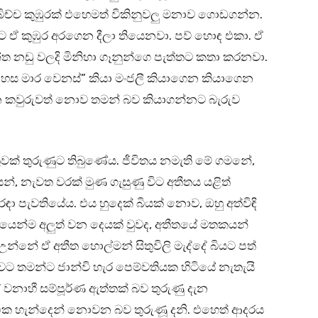
බිච්ච කුඹුරක් එහෙමත් විකිනුවලු මනාව ගොඩගන්න.
 ඒ කුඹුර අරගෙන දීලා තියෙනවා. පව් හොඳ එකා. ඒ
 නඩු වලදි මිනිහා ගෑනුන්ගෙ පැත්තට කතා කරනවා.
අදහස මාර වෙනස්” කියා මංජලී කියාගෙන කියාගෙන
න කවුරුවත් නොව තමන් බව කියාගන්නට බැරුව
ක් තුරුණුට තිබුණේය. ජීවිතය නමැති මේ ගමනේ,
න්, නැවත වරක් මුණ ගැසුණු විට අතීතය යළිත්
රඳා පැවතියේය. එය හුදෙක් බියක් නොව, ඔහු අත්විඳි
යෙන්ම අලුත් වන දෙයක් වුවද, අතීතයේ මතකයන්
උන්නේ ඒ අතීත හොල්මන් සිතුවිලි මැද්දේ බියට පත්
ාවට තමන්ට ජාන්වි හැර පෙම්වතියක හිටියේ නැතැයි
වනාහී සම්පූර්ණ ඇත්තක් බව තුරුණු දැන
ක හැන්දෙන් නොවන බව තුරුණූ දනි. එහෙත් ආදරය