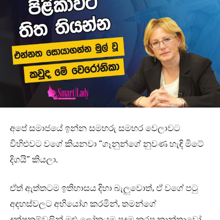
අපේ සමාජයේ ඉන්න සමහරු සමහර වෙලාවට
විහිළුවට වගේ කියනවා “ගෑනුන්ගේ නුවණ හැඳි මිටේ
දිගයි” කියලා.
ඒත් ඇත්තටම ඉතිහාසය දිහා බැලුවොත්, ඒ වගේ පටු
අදහස්වලට අභියෝග කරමින්, තමන්ගේ
දක්ෂකම්වලින් මුළු ලෝකයම පුදුම කරපු කාන්තාවෝ