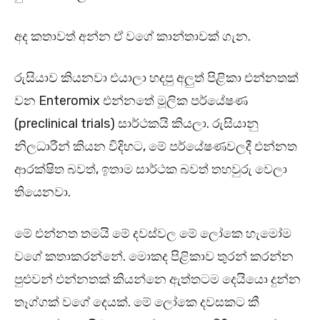
අද කතාවත් අන්න ඒ වගේ කාන්තාවක් ගැන.
රුසියාව කියනවා එයාලා හදපු අලුත් පිළිකා එන්නතක්
වන Enteromix එන්නතේ මූලික පර්යේෂණ
(preclinical trials) සාර්ථකයි කියලා. රුසියානු
නිලධාරීන් කියන විදිහට, මේ පර්යේෂණවලදී එන්නත
ආරක්ෂිත බවත්, ඉතාම සාර්ථක බවත් තහවුරු වෙලා
තියෙනවා.
මේ එන්නත තමයි මේ දවස්වල මේ ලෝකෙ හැමෝම
වගේ කතාකරන්නේ. මොකද පිළිකාව තුරන් කරන්න
පුළුවන් එන්නතක් කියන්නෙ ඇත්තටම දෙයියො දුන්න
තෑග්ගක් වගේ දෙයක්. මේ ලෝකෙ දවසකට කී