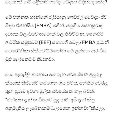
දෙනෙක් නම් පිළිකාව හන්දා වේදනා විඳිනවද නේද?
මේ එන්නත හදන්නේ රුසියානු ෆෙඩරල් වෛද්‍ය-ජීව
විද්‍යා ඒජන්සිය (FMBA) මගින්. පහුගිය සෙනසුරාදා
දවසක ව්ලැඩිවොස්ටොක් වල තිබිච්ච නැගෙනහිර
ආර්ථික සමුළුවට (EEF) සහභාගී වෙලා FMBA ප්‍රධානී
වෙරෝනිකා ස්ක්වෝර්ට්සෝවා මේ ලස්සන ආරංචිය
මුළු ලෝකෙටම කියනවා.
එයා පැහැදිලි කරනවා මේ ගැන පර්යේෂණ අවුරුදු
කීපයක් තිස්සේම කරගෙන ගිය බවත්, අන්තිම අවුරුදු
තුන පුරාම අවශ්‍ය මූලික පර්යේෂණ කළ බවත්.
“එන්නත දැන් භාවිතයට සූදානම්. අපි දැන් නිල
අනුමැතිය ලැබෙනකම් බලාගෙන ඉන්නවා,”කියලා.