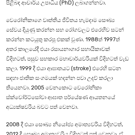
පිළිබඳ ආචාර්ය උපාධිය (PhD) ලබාගන්නවා.
වෙරෝනිකාගෙ වෘත්තීය ජීවිතය හැමදාම සෞඛ්‍ය
සේවය දියුණු කරන්න සහ රෝගවලට එරෙහිව සටන්
කරන්න කටයුතු කරපු එකක් වුණා. 1988ත් 1997ත්
අතර කාලයේදී එයා රසායනාගාර සහායිකාවක්
විදිහටත්, පසුව සහකාර මහාචාර්යවරියක් විදිහටත් වැඩ
කලා. 1999 දී එයා ආඝාතයට (stroke) එරෙහි සටන
සඳහා ජාතික සංගමයක් හදන්න පවා උදව් කරලා
තියෙනවා. 2005 වෙනකොට වෙරෝනිකා
ස්ක්වෝර්ට්සෝවා ආඝාත පර්යේෂණ ආයතනයේ
අධ්‍යක්ෂවරිය බවට පත් වෙනවා.
2008 දී එයා සෞඛ්‍ය නියෝජ්‍ය අමාත්‍යවරිය විදිහටත්,
2012 දී සෞඛ්‍ය අමාත්‍යවරිය විදිහටත් පත් වෙනවා. ඒ