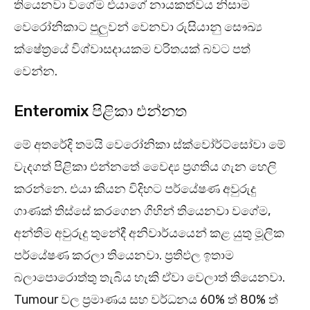
තියෙනවා වගේම එයාගේ නායකත්වය නිසාම
වෙරෝනිකාට පුලුවන් වෙනවා රුසියානු සෞඛ්‍ය
ක්ෂේත්‍රයේ විශ්වාසදායකම චරිතයක් බවට පත්
වෙන්න.
Enteromix පිළිකා එන්නත
මේ අතරේදි තමයි වෙරෝනිකා ස්ක්වෝර්ට්සෝවා මේ
වැදගත් පිළිකා එන්නතේ වෛද්‍ය ප්‍රගතිය ගැන හෙලි
කරන්නෙ. එයා කියන විදිහට පර්යේෂණ අවුරුදු
ගාණක් තිස්සේ කරගෙන ගිහින් තියෙනවා වගේම,
අන්තිම අවුරුදු තුනේදී අනිවාර්යයෙන් කළ යුතු මූලික
පර්යේෂණ කරලා තියෙනවා. ප්‍රතිඵල ඉතාම
බලාපොරොත්තු තැබිය හැකි ඒවා වෙලාත් තියෙනවා.
Tumour වල ප්‍රමාණය සහ වර්ධනය 60% ත් 80% ත්