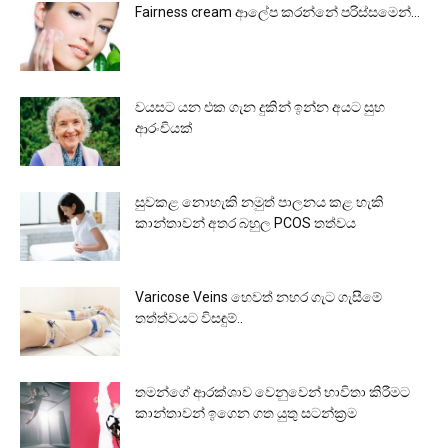
Fairness cream ආලේප කරන්නේ පරිස්සමෙන්…
වයසට යන එක ගැන දුකින් ඉන්න අයට සුභ
ආරංචියක්
සුවකළ නොහැකි නමුත් පාලනය කළ හැකි
කාන්තාවන් අතර බහුල PCOS තත්වය
Varicose Veins හෙවත් නහර ගැට ගැසීමේ
තත්ත්වයට විසඳුම්..
තමන්ගේ ආරක්ශාව වෙනුවෙන් භාවිතා කිරීමට
කාන්තාවන් ඉගෙන ගත යුතු සටන්ක්‍රම