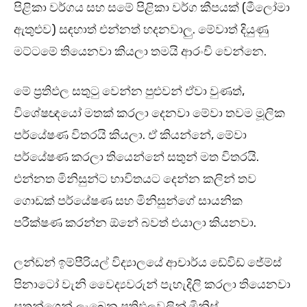
පිළිකා වර්ගය සහ සමේ පිළිකා වර්ග කීපයක් (මීලෝමා
ඇතුළුව) සඳහාත් එන්නත් හදනවාලු. මේවාත් දියුණු
මට්ටමේ තියෙනවා කියලා තමයි ආරංචි වෙන්නෙ.
මේ ප්‍රතිඵල සතුටු වෙන්න පුළුවන් ඒවා වුණත්,
විශේෂඥයෝ මතක් කරලා දෙනවා මේවා තවම මූලික
පර්යේෂණ විතරයි කියලා. ඒ කියන්නේ, මේවා
පර්යේෂණ කරලා තියෙන්නේ සතුන් මත විතරයි.
එන්නත මිනිසුන්ට භාවිතයට දෙන්න කලින් තව
ගොඩක් පර්යේෂණ සහ මිනිසුන්ගේ සායනික
පරීක්ෂණ කරන්න ඕනේ බවත් එයාලා කියනවා.
ලන්ඩන් ඉම්පීරියල් විද්‍යාලයේ ආචාර්ය ඩේවිඩ් ජේම්ස්
පිනාටෝ වැනි වෛද්‍යවරුන් පැහැදිලි කරලා තියෙනවා
සතුන්ගෙන් ලැබෙන ප්‍රතිඵලවලින් මිනිස්