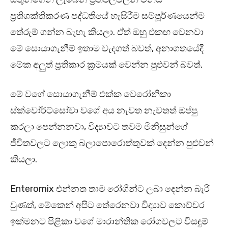
ප්‍රතිශක්තිකරණ පද්ධතියේ හැසිරීම සම්පූර්ණයෙන්ම
තේරුම් ගන්න බැහැ කියලා. ඒත් ඔහු එකඟ වෙනවා
මේ සොයාගැනීම් ඉතාම වැදගත් බවත්, අනාගතයේදී
මේක අලුත් ප්‍රතිකාර ක්‍රමයක් වෙන්න පුළුවන් බවත්.
මේ වගේ සොයාගැනීම් එක්ක වෙරෝනිකා
ස්ක්වෝර්ට්සෝවා වගේ අය නැවත නැවතත් ඔප්පු
කරලා පෙන්නනවා, විද්‍යාවට තවම මිනිසුන්ගේ
ජීවිතවලට ලොකු බලාපොරොත්තුවක් දෙන්න පුළුවන්
කියලා.
Enteromix එන්නත තාම රෝගීන්ට ලබා දෙන්න බැරි
වුණත්, මේකෙන් අපිට තේරෙනවා විද්‍යාව කොච්චර
ඉක්මනට පිළිකා වගේ මාරාන්තික රෝගවලට විසඳුම්