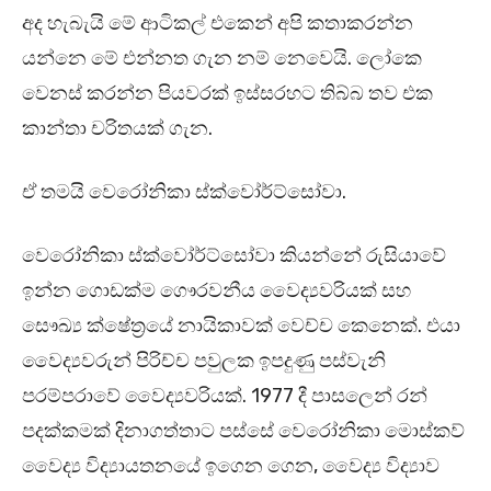
අද හැබැයි මේ ආටිකල් එකෙන් අපි කතාකරන්න
යන්නෙ මේ එන්නත ගැන නම් නෙවෙයි. ලෝකෙ
වෙනස් කරන්න පියවරක් ඉස්සරහට තිබ්බ තව එක
කාන්තා චරිතයක් ගැන.
ඒ තමයි වෙරෝනිකා ස්ක්වෝර්ට්සෝවා.
වෙරෝනිකා ස්ක්වෝර්ට්සෝවා කියන්නේ රුසියාවේ
ඉන්න ගොඩක්ම ගෞරවනීය වෛද්‍යවරියක් සහ
සෞඛ්‍ය ක්ෂේත්‍රයේ නායිකාවක් වෙච්ච කෙනෙක්. එයා
වෛද්‍යවරුන් පිරිච්ච පවුලක ඉපදුණු පස්වැනි
පරම්පරාවේ වෛද්‍යවරියක්. 1977 දී පාසලෙන් රන්
පදක්කමක් දිනාගත්තාට පස්සේ වෙරෝනිකා මොස්කව්
වෛද්‍ය විද්‍යායතනයේ ඉගෙන ගෙන, වෛද්‍ය විද්‍යාව