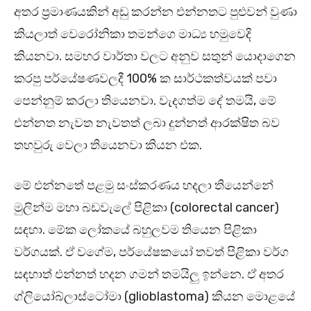
අතර ප්‍රමාණයකින් අඩු කරන්න එන්නතට පුළුවන් වුණා
කියලාත් වෙරෝනිකා තමන්ගෙ මාධ්‍ය හමුවෙදි
කියනවා. සමහර වාර්තා වලට අනුව සතුන් යොදාගෙන
කරපු පර්යේෂණවලදී 100% ක සාර්ථකත්වයක් පවා
පෙන්නුම් කරලා තියෙනවා. වැදගත්ම දේ තමයි, මේ
එන්නත නැවත නැවතත් ලබා දුන්නත් ආරක්ෂිත බව
තහවුරු වෙලා තියෙනවා කියන එක.
මේ එන්නතේ පළමු සංස්කරණය හදලා තියෙන්නේ
මුලින්ම මහා බඩවැලේ පිළිකා (colorectal cancer)
සඳහා. මේක ලෝකයේ බහුලවම තියෙන පිළිකා
වර්ගයක්. ඒ වගේම, පර්යේෂකයෝ තවත් පිළිකා වර්ග
සඳහාත් එන්නත් හදන ගමන් තමයිලු ඉන්නෙ. ඒ අතර
ග්ලියෝබ්ලාස්ටෝමා (glioblastoma) කියන මොළයේ