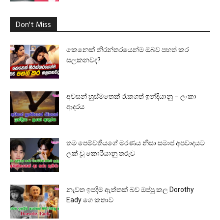
Don't Miss
කෙනෙක් නිරන්තරයෙන්ම ඔබව පහත් කර
සලකනවද?
අවසන් හුස්මතෙක් රැකගත් ඉන්දියානු – ලංකා
ආදරය
තම පෙම්වතියගේ මරණය නිසා සමාජ අපවාදයට
ලක් වූ කොරියානු තරුව
නැවත ඉපදීම ඇත්තක් බව ඔප්පු කල Dorothy
Eady ගෙ කතාව