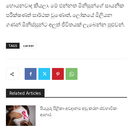
හොයනවාද කියලා. මේ එන්නත මිනිසුන්ගේ සායනික
පරීක්ෂණත් සාර්ථක වුණොත්, ලෝකයේ මිලියන
ගණන් මිනිස්සුන්ට අලුත් ජීවිතයක් ලැබෙන්න පුළුවන්.
TAGS
career
Related Articles
පියයුරු පිළිකා අවදානම අඩු කරන ස්වභාවික
ආහාර.