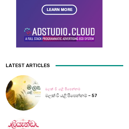
LATEST ARTICLES
මලක් වී යළි පිපෙන්නම්
මලක් වී යළි පිපෙන්නම් – 57