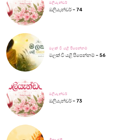
ඔලියැන්ඩර්
ඔලියැන්ඩර් – 74
මලක් වී යළි පිපෙන්නම්
මලක් වී යළි පිපෙන්නම් – 56
ඔලියැන්ඩර්
ඔලියැන්ඩර් – 73
ගීතාංජලී