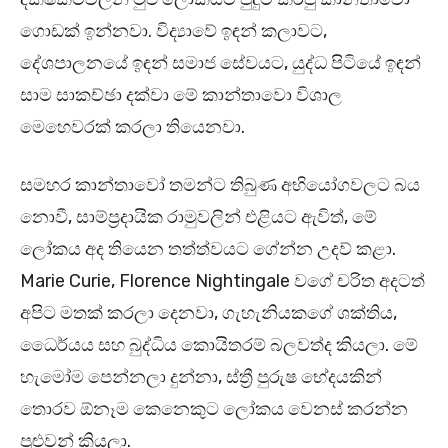
ගොඩක් ඉන්නවා. විද්‍යාවේ ඉඳන් කලාවට,
දේශපාලනයේ ඉඳන් සමාජ සේවයට, යුද්ධ පිටියේ ඉඳන්
සාම සාකච්ඡා දක්වා මේ කාන්තාවො විශාල
මෙහෙවරක් කරලා තියෙනවා.
සමහර කාන්තාවෝ තමන්ට තිබුණ අභියෝගවලට බය
නොවී, සාම්ප්‍රදායික රාමුවලින් එළියට ඇවිත්, මේ
ලෝකය අද තියෙන තත්ත්වයට ගේන්න උදව් කළා.
Marie Curie, Florence Nightingale වගේ චරිත අදටත්
අපිට මතක් කරලා දෙනවා, ගැහැනියකගේ ශක්තිය,
ධෛර්යය සහ බුද්ධිය කොයිතරම් බලවත්ද කියලා. මේ
හැමෝම පෙන්නලා දුන්නා, ස්ත්‍රී පුරුෂ භේදයකින්
තොරව ඕනෑම කෙනෙකුට ලෝකය වෙනස් කරන්න
පුළුවන් කියලා.