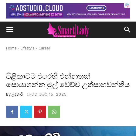
Home
Lifestyle
Career
පිළිකාවට එරෙහි එන්නතක්
සොයාගන්න මුල් වෙච්ච උත්සාහවන්තිය
By
උදතාරි
සැප්තැම්බර් 15, 2025