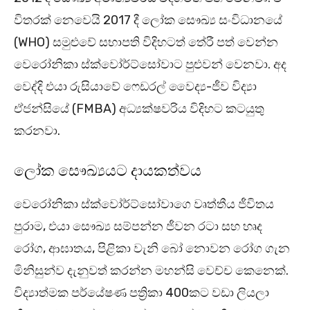
විතරක් නෙවෙයි 2017 දී ලෝක සෞඛ්‍ය සංවිධානයේ
(WHO) සමුළුවේ සභාපති විදිහටත් තේරී පත් වෙන්න
වෙරෝනිකා ස්ක්වෝර්ට්සෝවාට පුළුවන් වෙනවා. අද
වෙද්දි එයා රුසියාවේ ෆෙඩරල් වෛද්‍ය-ජීව විද්‍යා
ඒජන්සියේ (FMBA) අධ්‍යක්ෂවරිය විදිහට කටයුතු
කරනවා.
ලෝක සෞඛ්‍යයට දායකත්වය
වෙරෝනිකා ස්ක්වෝර්ට්සෝවාගෙ වෘත්තීය ජීවිතය
පුරාම, එයා සෞඛ්‍ය සම්පන්න ජීවන රටා සහ හෘද
රෝග, ආඝාතය, පිළිකා වැනි බෝ නොවන රෝග ගැන
මිනිසුන්ව දැනුවත් කරන්න මහන්සි වෙච්ච කෙනෙක්.
විද්‍යාත්මක පර්යේෂණ පත්‍රිකා 400කට වඩා ලියලා