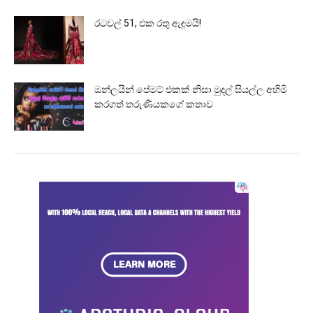
රටවල් 51, එක රතු ඇඳුමයි!
ඔන්ලයින් පේමට් එකක් නිසා මුදල් සියල්ල අහිමි
කරගත් තරුණියකගේ කතාව