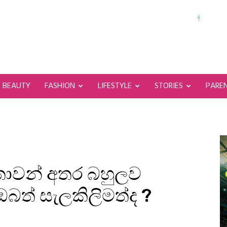
BEAUTY
FASHION
LIFESTYLE
STORIES
PARE
න්තාවන් අතර බහුලව
ත් සැලකිලිමත්ද ?