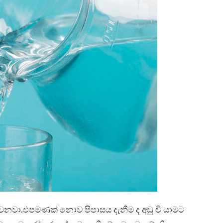
ම වනවා.එපමණක් නොව පිපාසය දැනීම ද අඩු වී යාමට