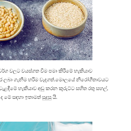
වර්ග වලට වයස්ගත වීම පමා කිරීමේ හැකියාව
ආහාර ලබා ගැනීම හරිම වැදගත්.මොලයේ නිරෝගීතාවයට
වැළඳීමේ හැකියාව අඩු කරන කුරුට්ට සහිත රතු සහල්,
ද මේ සඳහා ඉතාමත් සුදුසු යි.