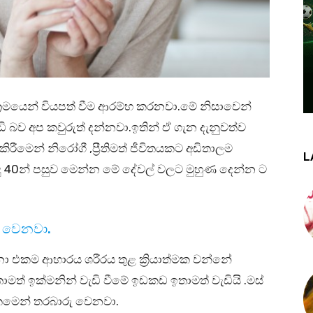
 ක්‍රමයෙන් වියපත් වීම ආරම්භ කරනවා.මේ නිසාවෙන්
 බව අප කවුරුත් දන්නවා.ඉතින් ඒ ගැන දැනුවත්ව
රීමෙන් නිරෝගී ,ප්‍රීතිමත් ජීවිතයකට අඩිතාලම
L
දු 40න් පසුව මෙන්න මේ දේවල් වලට මුහුණ දෙන්න ට
වම වෙනවා.
 ගන්නා එකම ආහාරය ශරීරය තුළ ක්‍රියාත්මක වන්නේ
මත් ඉක්මනින් වැඩි වීමේ ඉඩකඩ ඉතාමත් වැඩියි .මස්
.කෙමෙන් තරබාරු වෙනවා.