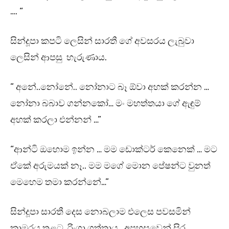
…. “
සින්දූපා කපටි ලෙසින් සාරතී ගේ අවසරය ලැබුවා
ලෙසින් ආපසු හැරුණාය.
” අනේ..නෝනේ.. නෝනාට බෑ ඕවා අහක් කරන්න …
නෝනා බබාව ගන්නකෝ… මං මහත්තයා ගේ ඇඳුම්
අහක් කරලා එන්නන් …”
“ආන්ටි ඔහොම ඉන්න … මම ඩොක්ටර් කෙනෙක් … මට
ඒකේ අරුමයක් නෑ.. මම මගේ මොන පේෂන්ට වුනත්
මෙහෙම තමා කරන්නේ…”
සින්දූපා සාරතී දෙස නොබලාම එලෙස පවසමින්
කාමරය තුළට රිංගා ගත්තාය. අපහසුවෙන් සිර