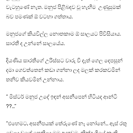
වැටහුණේ නැත. මනුජ පිළිබඳව වූ හැඟීම උණුසුමක්
බව පමණක් ඕ වටහා ගත්තාය.
මනුජගේ කියවිල්ල නොතකාම ඕ සාලයට පිවිසියාය.
සාරතී ද උන්නේ සාලයේය.
දියණිය සාරතීගේ උරිස්සට වාරු වී දෑත් ගෙල දෙපසුන්
දමා ගෙවත්තෙන් කඩා ගන්නා ලද මලක් කරකවමින්
තනිව කියවමින් උන්නාය.
” මිස්ටර් මනුජ උදේ ඉඳන් අසනීපෙන් හිටියද ආන්ටි
??…”
“එහෙමට, අසනීපයක් තේරුණේ නෑ නෝනේ… ඇස් රතු