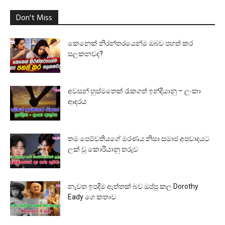
Don't Miss
කෙනෙක් නිරන්තරයෙන්ම ඔබව පහත් කර
සලකනවද?
අවසන් හුස්මතෙක් රැකගත් ඉන්දියානු – ලංකා
ආදරය
තම පෙම්වතියගේ මරණය නිසා සමාජ අපවාදයට
ලක් වූ කොරියානු තරුව
නැවත ඉපදීම ඇත්තක් බව ඔප්පු කල Dorothy
Eady ගෙ කතාව