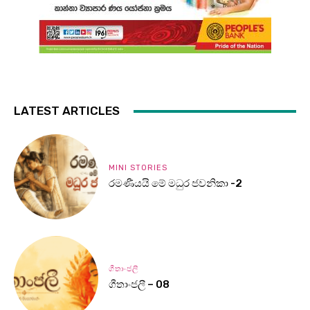
LATEST ARTICLES
MINI STORIES
රමණීයයි මේ මධුර ජවනිකා -2
ගීතාංජලී
ගීතාංජලී – 08