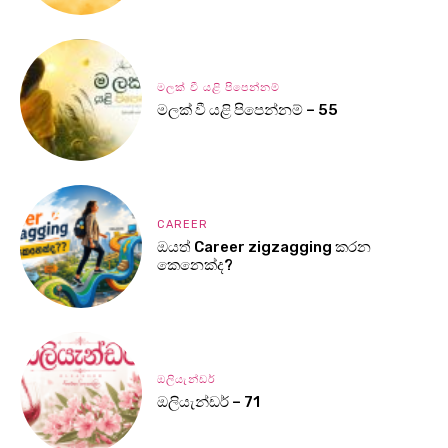
මලක් වී යළි පිපෙන්නම්
මලක් වී යළි පිපෙන්නම් – 55
CAREER
ඔයත් Career zigzagging කරන
කෙනෙක්ද?
ඔලියැන්ඩර්
ඔලියැන්ඩර් – 71