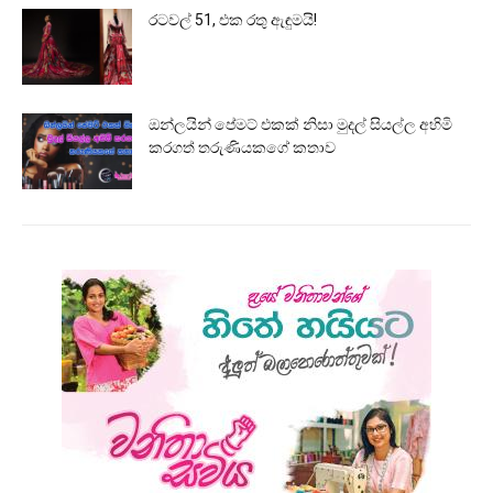
රටවල් 51, එක රතු ඇඳුමයි!
ඔන්ලයින් පේමට් එකක් නිසා මුදල් සියල්ල අහිමි
කරගත් තරුණියකගේ කතාව