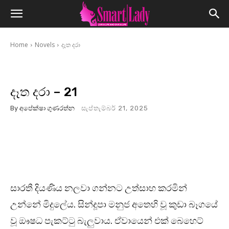
Home
Novels
දෑත දරා
දෑත දරා – 21
By
අපේක්ෂා ගුණරත්න
සැප්තැම්බර් 21, 2025
සාරතී දියණිය නලවා ගන්නට උත්සාහ කරමින්
උන්නේ මිදුලේය. සින්දූපා මනුජ අතෙහි වූ කුඩා බෑගයේ
වූ ඖෂධ පැකට්ටු බැලුවාය. ඒවායෙන් එක් බෙහෙට්