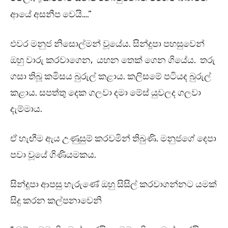
ආයේ අසනීප වෙයි….”
එවර මනුජ නිසොල්මන් වූයේය. සින්දූපා පහසුවෙන්
ඔහු වාරු කරවාගෙන, යහන තෙක් ගෙන ගියේය. තරු
ගසා තිබූ කමිසය බුරුල් කළාය. කලිසමේ පටියද බුරුල්
කළාය. සපත්තු දෙක ගලවා දමා මේස් යුවලද ගලවා
දැම්මාය.
ඒ හැඟීම ඇය උණුසුම් කරවමින් තිබුණි. මනුජගේ දෙපා
පවා වූයේ ගිණියමකය.
සින්දූපා ආපසු හැරුණේ ඔහු සිසිල් කරවාගන්නට යමක්
සිදු කරන කල්පනාවෙනි