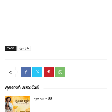
TAGS
දෑත දරා
අනෙක් කොටස්
දෑත දරා – 88