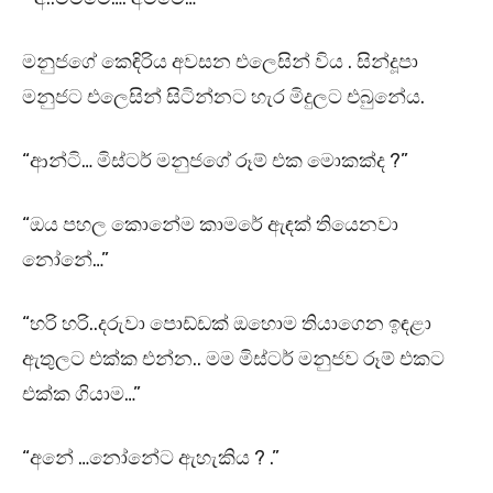
මනුජගේ කෙඳිරිය අවසන එලෙසින් විය . සින්දූපා
මනුජට එලෙසින් සිටින්නට හැර මිදුලට එබුනේය.
“ආන්ටි… මිස්ටර් මනුජගේ රූම් එක මොකක්ද ?”
“ඔය පහල කොනේම කාමරේ ඇඳක් තියෙනවා
නෝනේ…”
“හරි හරි..දරුවා පොඩ්ඩක් ඔහොම තියාගෙන ඉඳළා
ඇතුලට එක්ක එන්න.. මම මිස්ටර් මනුජව රූම් එකට
එක්ක ගියාම…”
“අනේ …නෝනේට ඇහැකිය ? .”