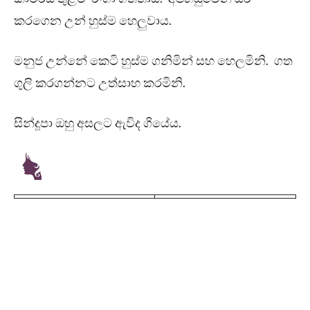
කරගෙන උන් හුස්ම හෙලුවාය.
මනුජ උන්නේ කෙටි හුස්ම ගනිමින් සහ හෙලමිනි. ගත
ගුලි කරගන්නට උත්සාහ කරමිනි.
සින්දූපා ඔහු අසලට ඇවිද ගියේය.