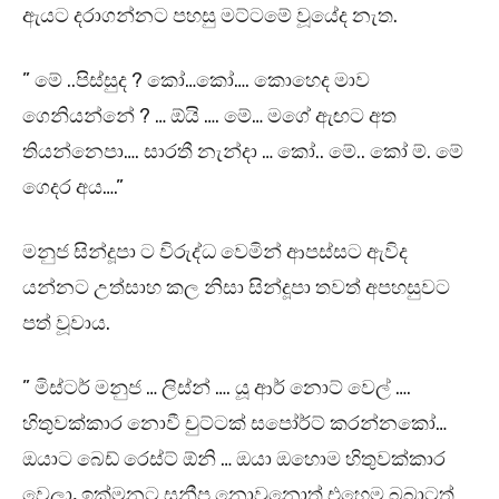
ඇයට දරාගන්නට පහසු මට්ටමේ වූයේද නැත.
” මේ ..පිස්සුද ? කෝ…කෝ…. කොහෙද මාව
ගෙනියන්නේ ? … ඕයි …. මේ… මගේ ඇඟට අත
තියන්නෙපා…. සාරතී නැන්දා … කෝ.. මේ.. කෝ ම්. මේ
ගෙදර අය….”
මනුජ සින්දූපා ට විරුද්ධ වෙමින් ආපස්සට ඇවිද
යන්නට උත්සාහ කල නිසා සින්දූපා තවත් අපහසුවට
පත් වූවාය.
” මිස්ටර් මනුජ … ලිස්න් …. යූ ආර් නොට් වෙල් ….
හිතුවක්කාර නොවී චුට්ටක් සපෝර්ට් කරන්නකෝ…
ඔයාට බෙඩ් රෙස්ට් ඕනි … ඔයා ඔහොම හිතුවක්කාර
වෙලා, ඉක්මනට සනීප නොවුනොත් එහෙම බබාටත්