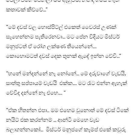
වෙලා වගේ පෙනිලා මම ඇහුවම, නින්ද ගියේ නැති
කතාවක් කිව්වේ…”
“මේ දවස් වල හොස්පිට්ල් එකෙත් වෛරස් උණක්
සෑහෙන්නම පැතිරෙනවා… මට පේන විදියට මිස්ටර්
මනුජටත් ඒ රෝග ලක්ෂණ තියෙන්නේ….
කොහොමටත් දවස් දෙක තුනක් ඇඳේ ඉන්න වේවි…”
“හනේ මන්දන්නේ නෑ නෝනේ… මේ දරුවාගේ වැඩයි,
සාත්තු සප්පායම් වැඩයි එක්ක…. මට රෑට එන්න ඇහැක්
වේවිද දන්නේ නෑ එහෙ…. “
“ඒක හිතන්න එපා.. මම එහෙම වුනොත් මේ දවස් ටිකේ
නයිට් එක කරන්නම් … ආන්ටි මෙහෙ වැඩ
බලාගන්නකෝ… මිස්ටර් මනුජගේ කෑම්ප් එකේ කවුරු