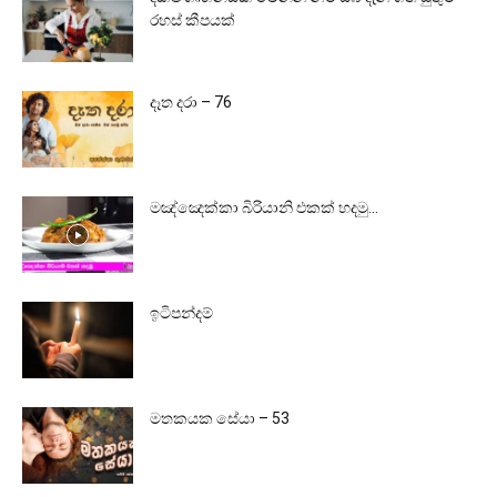
රහස් කීපයක්
දෑත දරා – 76
මඤ්ඤෙක්කා බිරියානි එකක් හදමු…
ඉටිපන්දම්
මතකයක සේයා – 53