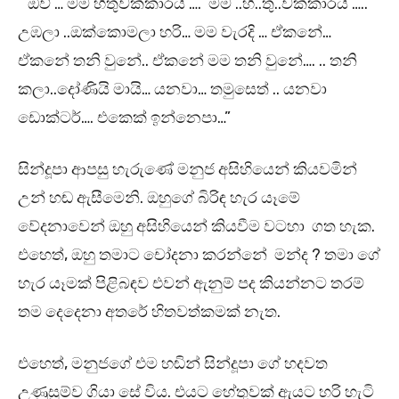
” ඔව් … මම හිතුවක්කාරයි …. මම ..හි..තු..වක්කාරයි …..
උඹලා ..ඔක්කොමලා හරි… මම වැරදි … ඒකනේ…
ඒකනේ තනි වුනේ.. ඒකනේ මම තනි වුනේ…. .. තනි
කලා..දෝණියි මායි… යනවා… තමුසෙත් .. යනවා
ඩොක්ටර්…. එකෙක් ඉන්නෙපා…”
සින්දූපා ආපසු හැරුණේ මනුජ අසිහියෙන් කියවමින්
උන් හඬ ඇසීමෙනි. ඔහුගේ බිරිඳ හැර යෑමේ
වේදනාවෙන් ඔහු අසිහියෙන් කියවීම වටහා ගත හැක.
එහෙත්, ඔහු තමාට චෝදනා කරන්නේ මන්ද ? තමා ගේ
හැර යෑමක් පිළිබඳව එවන් ඇනුම් පද කියන්නට තරම්
තම දෙදෙනා අතරේ හිතවත්කමක් නැත.
එහෙත්, මනුජගේ එම හඬින් සින්දූපා ගේ හදවත
උණුසුම්ව ගියා සේ විය. එයට හේතුවක් ඇයට හරි හැටි