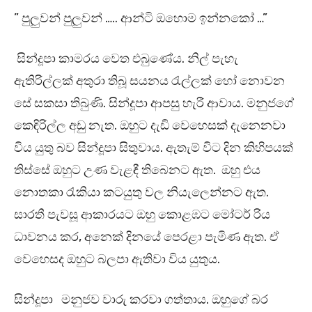
” පුලුවන් පුලුවන් ….. ආන්ටි ඔහොම ඉන්නකෝ …”
සින්දූපා කාමරය වෙත එබුණේය. නිල් පැහැ
ඇතිරිල්ලක් අතුරා තිබූ සයනය රැල්ලක් හෝ නොවන
සේ සකසා තිබුණි. සින්දූපා ආපසු හැරී ආවාය. මනුජගේ
කෙඳිරිල්ල අඩු නැත. ඔහුට දැඩි වෙහෙසක් දැනෙනවා
විය යුතු බව සින්දූපා සිතුවාය. ඇතැම් විට දින කිහිපයක්
තිස්සේ ඔහුට උණ වැළඳී තිබෙනට ඇත. ඔහු එය
නොතකා රැකියා කටයුතු වල නියැලෙන්නට ඇත.
සාරතී පැවසූ ආකාරයට ඔහු කොළඹට මෝටර් රිය
ධාවනය කර, අනෙක් දිනයේ පෙරළා පැමිණ ඇත. ඒ
වෙහෙසද ඔහුට බලපා ඇතිවා විය යුතුය.
සින්දූපා මනුජව වාරු කරවා ගත්තාය. ඔහුගේ බර