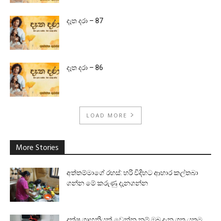
දෑත දරා – 87
දෑත දරා – 86
LOAD MORE
More Stories
අත්තම්මාගේ රහස්: හරි විදිහට ආහාර කල්තබා
ගන්න මේ කරුණු දැනගන්න
දක්ෂ ගෘහනියක් වෙන්න නම් ඔබ දැන ගත යුතුම