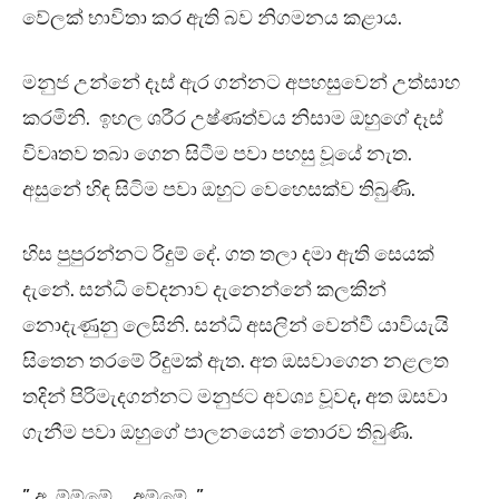
වේලක් භාවිතා කර ඇති බව නිගමනය කළාය.
මනුජ උන්නේ දෑස් ඇර ගන්නට අපහසුවෙන් උත්සාහ
කරමිනි. ඉහල ශරීර උෂ්ණත්වය නිසාම ඔහුගේ දෑස්
විවෘතව තබා ගෙන සිටීම පවා පහසු වූයේ නැත.
අසුනේ හිඳ සිටිම පවා ඔහුට වෙහෙසක්ව තිබුණි.
හිස පුපුරන්නට රිදුම් දේ. ගත තලා දමා ඇති සෙයක්
දැනේ. සන්ධි වේදනාව දැනෙන්නේ කලකින්
නොදැණුනු ලෙසිනි. සන්ධි අසලින් වෙන්වී යාවියැයි
සිතෙන තරමේ රිදුමක් ඇත. අත ඔසවාගෙන නළලත
තදින් පිරිමැදගන්නට මනුජට අවශ්‍ය වූවද, අත ඔසවා
ගැනීම පවා ඔහුගේ පාලනයෙන් තොරව තිබුණි.
” අ..ම්ම්මේ…. අම්මේ…”