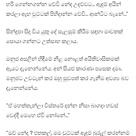
හරි ගෙන්නගන්න වේවි නේද උදව්වට… ඇඳුම් අයින්
කරලා ඇඟ චුට්ටක් පිහිදාන්න වේවී… ආන්ටිට බෑනේ…”
සින්දූපා සිදු විය යුතු දේ සැලසුම් කිරීම සඳහා මාවතක්
සොයා ගන්නට උත්සාහ කලාය.
මනුජ අසලින් හිඳීමේ නිළ නොළත් අයිතිවාසිකමක්
ඇයට දැනෙන්නේය. අන් සියළු කාරණා පසෙක දමා,
මනුජට උවටැන් කර ඔහු සුවපත් කර ගැනීම අවශ්‍ය බව
දැනෙන්නේය.
“ඒ මහත්තැන්ලා විස්තරේ දන්න නිසා බාගදා හවස්
වෙද්දී මෙහෙ ඒවී නෝනේ…”
“ඔව් නේද ? එතකල්, මම චුට්ටක් ඇඳුම් බුරුල් කරන්නම්