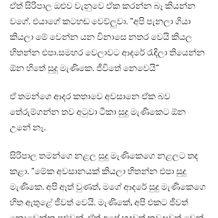
ඒත් සිරිපාල ඔළුව වැනුවෙ ඒක කරන්න බෑ කියන්න
වගේ. එයාගේ කටහඬ වෙව්ලුවා. “අපි පැනලා ගියා
කියලා මේ වෙන්න යන විනාසෙ නතර වෙයි කියල
හිතන්න එපා.සමහර වෙලාවට ආදරේ රැඳිලා තියෙන්න
ඕන හිතේ සුදු මැණිකෙ. ජීවිතේ නෙවෙයි”
ඒ තමන්ගෙ ආදර කතාවෙ අවසානෙ ඒක බව
තේරුම්ගන්න තව අටුවා ටීකා සුදු මැණිකෙට ඕන
උනේ නෑ.
සිරිපාල තමන්ගෙ නළල සුදු මැණිකෙගෙ නළලට තද
කළා. “මේක අවසානයක් කියලා හිතන්න එපා සුදු
මැණිකෙ. අපි ඈත් වුණත්, මගේ ආදරේ සුදු මැණිකෙගෙ
හිත ඇතුළේ ජීවත් වෙයි. මැණිකේ, අපි එකට ජීවත්