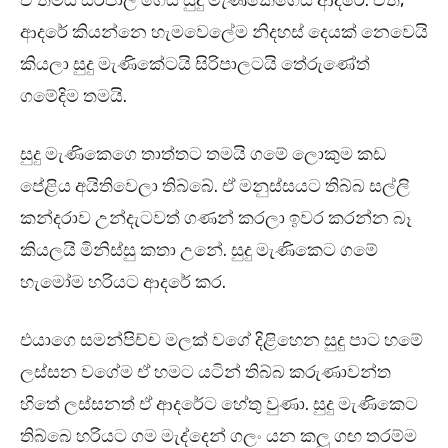
ඒ තමයි සිරිපාල ගෙයි සුදු මැණිකෙගෙයි ආදරේ. ඒත්,
ආදරේ කියන්නෙ හැමවෙලේම නිදහස් දෙයක් නෙවෙයි
කියලා සුදු මැණිකේටයි සිරිපාලටයි තේරුණේත්
ගමේදිම තමයි.
සුදු මැණිකෙගෙ තාත්තට තමයි ගමේ ලොකුම කඩ
පේළිය අයිතිවෙලා තිබ්බේ. ඒ මනුස්සයට තිබ්බ සල්ලි
කන්දරාව උන්දැටවත් ගණන් කරලා ඉවර කරන්න බෑ
කියලයි මිනිස්සු කතා උනේ. සුදු මැණිකෙට ගමේ
හැමෝම හරියට ආදරේ කර.
එයාගෙ සමන්පිච්ච මලක් වගේ දිළිහෙන සුදු පාට හමේ
ලස්සන වගේම ඒ හමට යටින් තිබ්බ කරුණාවන්ත
හිතේ ලස්සනත් ඒ ආදරේට හේතු වුණා. සුදු මැණිකෙට
තිබ්බෙ හරියට ගම මැද්දෙන් ගලං යන කලු ගඟ තරම්ම