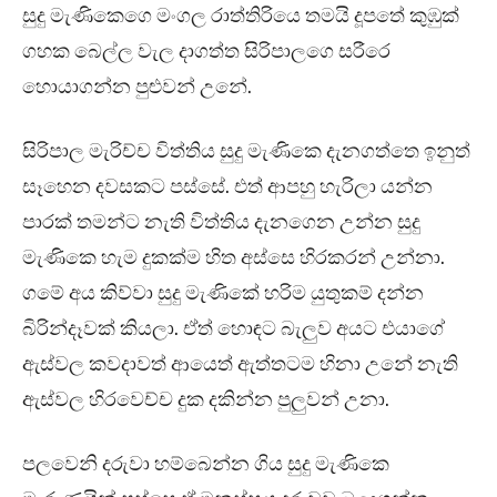
සුදු මැණිකෙගෙ මංගල රාත්තිරියෙ තමයි දූපතේ කුඹුක්
ගහක බෙල්ල වැල දාගත්ත සිරිපාලගෙ සරීරෙ
හොයාගන්න පුළුවන් උනේ.
සිරිපාල මැරිච්ච විත්තිය සුදු මැණිකෙ දැනගත්තෙ ඉනුත්
සෑහෙන දවසකට පස්සේ. එත් ආපහු හැරිලා යන්න
පාරක් තමන්ට නැති විත්තිය දැනගෙන උන්න සුදු
මැණිකෙ හැම දුකක්ම හිත අස්සෙ හිරකරන් උන්නා.
ගමේ අය කිව්වා සුදු මැණිකේ හරිම යුතුකම් දන්න
බිරින්දෑවක් කියලා. ඒත් හොඳට බැලුව අයට එයාගේ
ඇස්වල කවදාවත් ආයෙත් ඇත්තටම හිනා උනේ නැති
ඇස්වල හිරවෙච්ච දුක දකින්න පුලුවන් උනා.
පලවෙනි දරුවා හම්බෙන්න ගිය සුදු මැණිකෙ