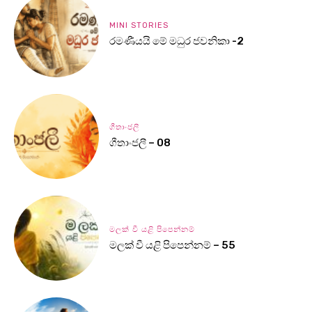
MINI STORIES
රමණීයයි මේ මධුර ජවනිකා -2
ගීතාංජලී
ගීතාංජලී – 08
මලක් වී යළි පිපෙන්නම්
මලක් වී යළි පිපෙන්නම් – 55