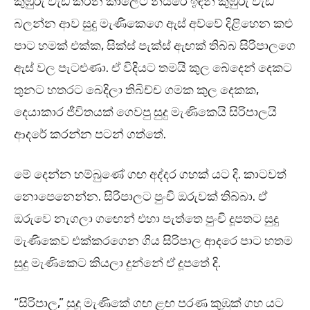
කුඹුරු වැඩ කරන කාලෙට නියරෙ ඉඳන් කුඹුරු වැඩ
බලන්න ආව සුදු මැණිකෙගෙ ඇස් අව්වේ දිළිහෙන කළු
පාට හමක් එක්ක, සික්ස් පැක්ස් ඇඟක් තිබ්බ සිරිපාලගෙ
ඇස් වල පැටළුණා. ඒ විදියට තමයි කුල බේදෙන් දෙකට
තුනට හතරට බෙදිලා තිබිච්ච ගමක කුල දෙකක,
දෙයාකාර ජීවිතයක් ගෙවපු සුදු මැණිකෙයි සිරිපාලයි
ආදරේ කරන්න පටන් ගත්තේ.
මේ දෙන්න හම්බුණේ ගඟ අද්දර ගහක් යට දි. කාටවත්
නොපෙනෙන්න. සිරිපාලට පුංචි ඔරුවක් තිබ්බා. ඒ
ඔරුවෙ නැගලා ගඟෙන් එහා පැත්තෙ පුංචි දූපතට සුදු
මැණිකෙව එක්කරගෙන ගිය සිරිපාල ආදරෙ පාට හතම
සුදු මැණිකෙට කියලා දුන්නේ ඒ දූපතේ දි.
“සිරිපාල,” සුදු මැණිකේ ගඟ ළඟ පරණ කුඹුක් ගහ යට