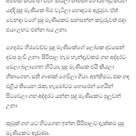
අමතක කරන්න එපා’ කියලා තාත්තා ගෝරනාඩු කරන්
යද්දි සුදු මැණිකෙ බිම වැටිලා හොඳටම ඇඬුවා. ඒත්
වෙනදා වගේ සුදු මැණිකෙව සනසන්න කවුරුවත් එදා
එයා ලඟට එන්න බය උනා.
ගෙදරට හිරවෙච්ච සුදු මැණිකේගේ ලෝකෙ දවසෙන්
දවස පුංචි උනා. සිරිපාල හැම හැන්දෑවකම ගඟ අද්දරට
වෙලා බලාගෙන හිටියා, සුදු මැණිකෙ එයි කියලා
හිතාගෙන. සති ගාණක් ගෙවිලා ගියා. අන්තිමට, එක හඳ
එළිය තියෙන රෑක, හැමෝටම හොරෙන් ගෙයින්
පිටවෙලා ගඟ අද්දරට යන්න සුදු මැණිකෙට පුලුවන්
උනා
කුඹුක් ගහ යට හිටගෙන ඉන්න සිරිපාලව දැක්කම සුදු
මැණිකෙට ඇඬුණා.