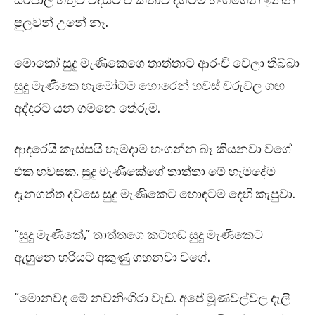
සිරිපාල හිතුව විදියට ඒ කතාව දිගටම හංගගෙන ඉන්න
පුලුවන් උනේ නෑ.
මොකෝ සුදු මැණිකෙගෙ තාත්තාට ආරංචි වෙලා තිබ්බා
සුදු මැණිකෙ හැමෝටම හොරෙන් හවස් වරුවල ගඟ
අද්දරට යන ගමනෙ තේරුම.
ආදරෙයි කැස්සයි හැමදාම හංගන්න බෑ කියනවා වගේ
එක හවසක, සුදු මැණිකේගේ තාත්තා මේ හැමදේම
දැනගත්ත දවසෙ සුදු මැණිකෙට හොඳටම දෙහි කැපුවා.
“සුදු මැණිකේ,” තාත්තගෙ කටහඬ සුදු මැණිකෙට
ඇහුනෙ හරියට අකුණු ගහනවා වගේ.
“මොනවද මේ නවනිංගිරා වැඩ. අපේ මූණවල්වල දැලි