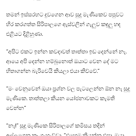
තමන් ඉස්සරහට දුවගෙන ආව සුදු මැණිකෙව පපුවට
හිර කරගත්ත සිරිපාලගෙ ඇස්වලින් ගැලුව කඳුලු හඳ
එළියට දිළිහුණා.
“අපිට එකට ඉන්න කවදාවත් තාත්තා ඉඩ දෙන්නේ නෑ.
ආයෙ අපි දෙන්න හම්බුනොත් ඔයාට වෙන දේ මට
හිතාගන්න බැරිවෙයි කියලා එයා කිව්වේ.”
“මං වෙනුවෙන් ඔයා ප්‍රශ්න වල පැටලෙන්න ඕන නෑ සුදු
මැණිකෙ. තාත්තලා කියන යෝජනාවකට කැමති
වෙන්න”
“නෑ!” සුදු මැණිකෙ සිරිපාලගේ කමිසය තදින්
අල්ලගෙන කෑ ගැහැව්වා. “එහෙම කියන්න එපා. ඔයා