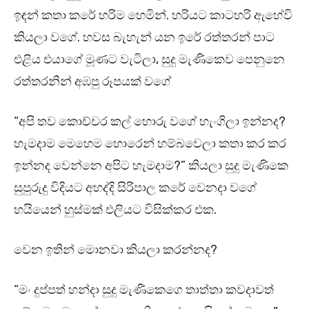
ඉඳන් කතා කරේ හරිම හෙමින්. හරියට කාටහරි ඇහේවි
කියලා වගේ. හවස බැහැන් යන ඉරේ රත්තරන් පාට
එළිය එයාගේ මූණට වැටිලා, සුදු මැණිකෙව පෙනුනෙ
රත්තරනින් අඹපු රූපයක් වගේ
“අපි තව කොච්චර කල් හොරු වගේ හැංගිලා ඉන්නද?
හැමදාම මෙහෙම හොරෙන් හම්බවෙලා කතා කර කර
ඉන්නද වෙන්නෙ අපිට හැමදාම?” කියලා සුදු මැණිකෙ
සුපුරුදු විදියට අහද්දි සිරිපාල කරේ වෙනදා වගේ
හයියෙන් හුස්මක් එලියට විසික්කර එක.
වෙන ඉතින් මොනවා කියලා කරන්නද?
“මං දුප්පත් හන්දා සුදු මැණිකෙගෙ තාත්තා කවදාවත්