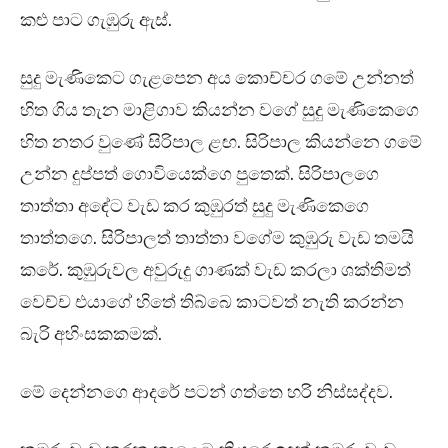
කළු පාට ගැඹුරු ඇස්.
සුදු මැණිකෙට ගැළපෙන අය කොච්චර ගමේ උන්නත්
හිත ගිය තැන මාළිගාව කියන්න වගේ සුදු මැණිකෙගෙ
හිත නතර වුණේ සිරිපාල ළඟ. සිරිපාල කියන්නෙ ගමේ
උන්න දුප්පත් ගොවියෙක්ගෙ පුතෙක්. සිරිපාලගෙ
තාත්තා අඳේට වැඩ කර කුඹුරත් සුදු මැණිකෙගෙ
තාත්තගෙ. සිරිපාලත් තාත්තා වගේම කුඹුරු වැඩ තමයි
කරේ. කුඹුරුවල අවුරුදු ගාණක් වැඩ කරලා ශක්තිමත්
වෙච්ච එයාගේ හිතේ තිබ්බෙ කාටවත් නැති කරන්න
බැරි අහිංසකකමක්.
මේ දෙන්නගෙ ආදරේ පටන් ගත්තෙ හරි නිස්සද්දව.