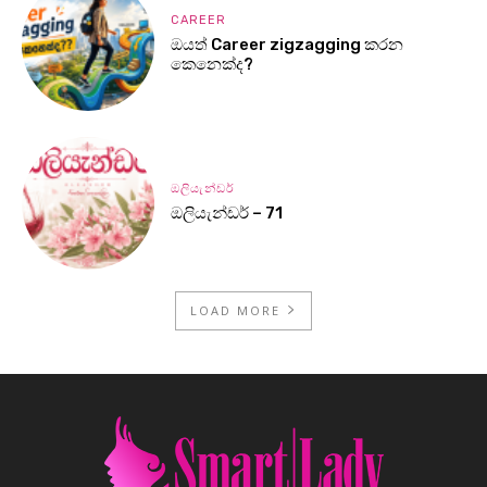
CAREER
ඔයත් Career zigzagging කරන
කෙනෙක්ද?
ඔලියැන්ඩර්
ඔලියැන්ඩර් – 71
LOAD MORE