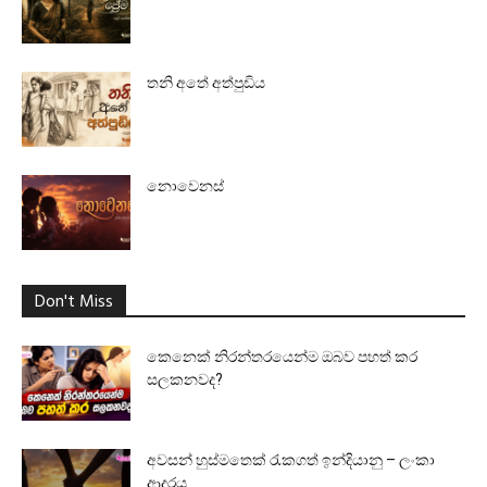
තනි අතේ අත්පුඩිය
නොවෙනස්
Don't Miss
කෙනෙක් නිරන්තරයෙන්ම ඔබව පහත් කර
සලකනවද?
අවසන් හුස්මතෙක් රැකගත් ඉන්දියානු – ලංකා
ආදරය