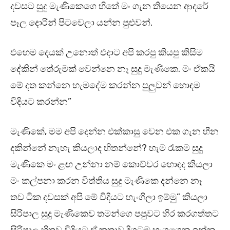
දවසට සුදු මැණිකෙගෙ හිතේ මං ගැන තියෙන ආදරේ
පෑල දොරින් පිටවෙලා යන්න පුළුවන්.
එහෙම දෙයක් උනොත් එදාට අපි කරපු කියපු කිසිම
දේකින් තේරුමක් වෙන්නෙ නෑ සුදු මැණිකෙ. මං ඒකයි
මේ දත කන්නෙ හැමදේම කරන්න පුලුවන් හොඳම
විදියට කරන්න”
මැණිකේ, මම අපි දෙන්න එක්කාසු වෙන එක ගැන හීන
දකින්නේ නැහැ කියලාද හිතන්නේ? හැම රෑකම සුදු
මැණිකෙ මං ළඟ උන්නා නම් කොච්චර හොඳද කියලා
මං කල්පනා කරන විත්තිය සුදු මැණිකෙ දන්නෙ නෑ
තව ටික දවසක් අපි මේ විදියට හැංගිලා ඉම්මු” කියලා
සිරිපාල සුදු මැණිකෙව තමන්ගෙ පපුවට හිර කරගත්තට