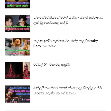
තම පෙම්වතියගේ මරණය නිසා සමාජ අපවාදයට
ලක් වූ කොරියානු තරුව
නැවත ඉපදීම ඇත්තක් බව ඔප්පු කල Dorothy
Eady ගෙ කතාව
රටවල් 51, එක රතු ඇඳුමයි!
ඔන්ලයින් පේමට් එකක් නිසා මුදල් සියල්ල අහිමි
කරගත් තරුණියකගේ කතාව