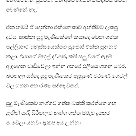
නොවෙන්න පුළුවන්, ඒත් අපේ හදවත් කවදාවත් වෙන්
වෙන්නේ නෑ.”
ඒක තමයි ඒ දෙන්නා එකිනෙකාව අන්තිමට දැකපු
දවස. තාත්තා සුදු මැණිකේගේ කසාදෙ වෙන ගමක
සල්ලිකාර මනුස්සයෙක්ගෙ පුතෙක් එක්ක සූදානම්
කළා. එයාගේ මඟුල් දවසේ, කසී සලු වගේ ඇඳුම්
ඇඳගෙන වාඩිවෙලා ඉන්න අතරෙ එලියෙ ගහන බෙර,
බටනලා සද්දෙ සුදු මැණිකෙට ඇහුණෙ මරණෙ ගෙවල්
වල ගහන හොරණෑ සද්දෙ වගේ.
සුදු මැණිකෙව නග්ගව ගත්ත බක්කි කරත්තෙ ගඟ
ළඟින් යද්දි සිරිපාලව නග්ග ගත්ත ඔරුව දූපතට
පාවෙලා යනවා දැකපු අය උන්නා.