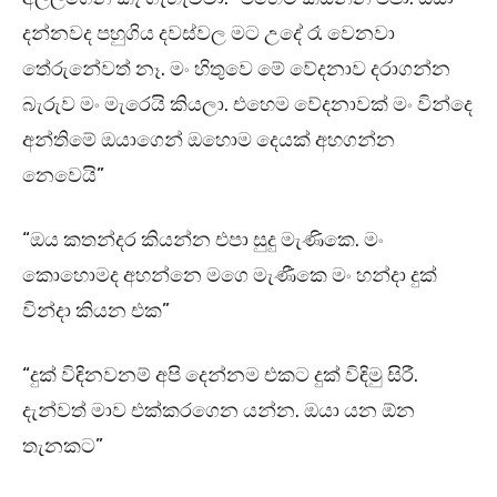
දන්නවද පහුගිය දවස්වල මට උදේ රෑ වෙනවා
තේරුනේවත් නෑ. මං හිතුවෙ මේ වේදනාව දරාගන්න
බැරුව මං මැරෙයි කියලා. එහෙම වේදනාවක් මං වින්දෙ
අන්තිමේ ඔයාගෙන් ඔහොම දෙයක් අහගන්න
නෙවෙයි”
“ඔය කතන්දර කියන්න එපා සුදු මැණිකෙ. මං
කොහොමද අහන්නෙ මගෙ මැණීකෙ මං හන්දා දුක්
වින්දා කියන එක”
“දුක් විඳිනවනම් අපි දෙන්නම එකට දුක් විඳිමු සිරී.
දැන්වත් මාව එක්කරගෙන යන්න. ඔයා යන ඕන
තැනකට”