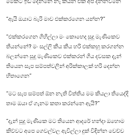
මේකට ඉඩ දෙන්නෙ නෑ කියන එක අපි දන්නවනෙ”
“ඇයි ඔයාට බැරි මාව එක්කරගෙන යන්න?”
“එක්කරගෙන ගිහිල්ලා මං කොහෙද සුදු මැණිකෙව
තියන්නේ? මං සල්ලි කීය කීය හරි එක්කහු කරගන්න
බලන්නෙ සුදු මැණිකෙව එක්කරන් ගිය දවසක දැන්
තියෙන සැප සම්පත්වලින් අරික්කාලක් හරි දෙන්න
හිතාගෙන”
“මට සැප සම්පත් ඕන නැති විත්තිය මම කියලා තියෙද්දි
තාම ඔයා ඒ ගැනම කතා කරන්නෙ ඇයි?”
“දැන් සුදු මැණිකෙ මට තියෙන ආදරේ හන්දා ඔහොම
කිව්වට අපෙ ගෙවල්වල ඇවිල්ලා දුක් විඳින්න වෙච්ච