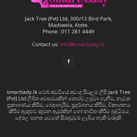
Jack Tree (Pvt) Ltd, 300/13 Bird Park,
Madiwela, Kotte.
Phone : 011 281 4449
Contact us:
info@smartlady.lk
smartlady.lk වෙබ් අඩවියේ අඩංගු සියලුම ලිපි Jack Tree
(Pvt) Ltd ලිඛිත අවසරයකින් තොරව උපුටා ගැනීම, නැවත
ප්‍රකාශණය කිරීම, බෙදාහැරීම, ප්‍රදර්ශනය කිරීම, විකාශනය
කිරීම ඇතුළුව කුමන අයුරකින් හෝ භාවිත කිරීම බුද්ධිමය
දේපල පනත යටතේ සිරදඬුවම් ලැබිය හැකි වරදකි.