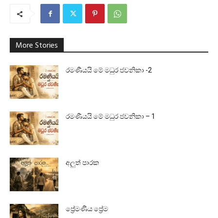
More Stories
රමණීයයි මේ මධුර ජවනිකා -2
රමණීයයි මේ මධුර ජවනිකා – 1
අලුත් පාරක
ප්‍රේමණීය ප්‍රේම