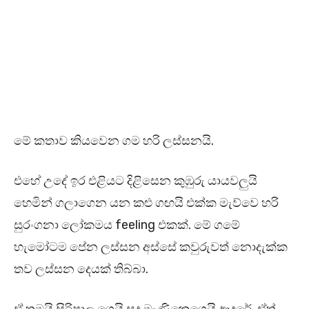
මේ කතාව කියවෙන ගම හරි ලස්සනයි.
එහේ උදේ ඉර එළියට දිළිසෙන කුඹුරු යායවලුයි
හෙමින් ගලාගෙන යන කළු ගඟයි එක්ක මැව්වෙ හරි
සුරංගනා ලෝකමය feeling එකක්. මේ ගමේ
හැමෝටම පේන ලස්සන අස්සේ කවුරුවත් නොදැක්ක
තව ලස්සන දෙයක් තිබ්බා.