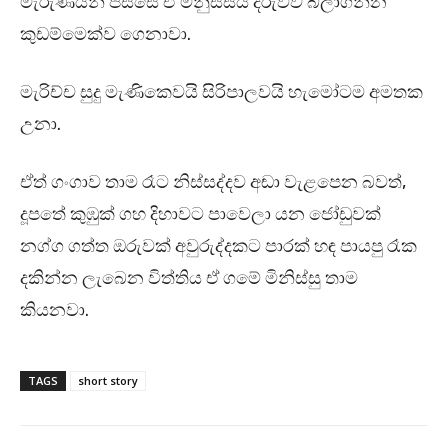
මැරුණයින් පස්සෙ ඒ මනුස්සය දරුවව බලාගන්න
කුඩම්මෙක්ව ගෙනාවා.
මැරිච්ච සුදු මැණිකෙවයි සිරිපාලවයි හැමෝටම අමතක
උනා.
ඒත් ගංගාව තාම රෑට නිස්සද්දව අඬා වැළපෙන බවත්,
දූපතේ කුඹුක් ගහ දිහාවට පාවෙලා යන ජෝඩුවක්
නග්ග ගත්ත ඔරුවක් අවුරුද්දකට පාරක් හඳ පායපු රෑක
දකින්න ලැබෙන විත්තිය ඒ ගමේ මිනිස්සු තාම
කියනවා.
TAGS
short story