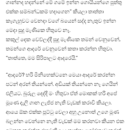
ගාන්නද හදන්නේ මේ ගමේ ඉන්න ගොයියන්ගෙ පුත්තු
එක්ක සම්බන්ධකම් හදාගෙන” කියලා තාත්තා
කෑගැහුවට වෙනදා වගේ බයෙන් සද්ද නැතුව ඉන්න
මෙදා සුදු මැණිකෙ හිතුවෙ නෑ.
කකුල් දෙක වෙව්ලද්දී සුදු මැණිකෙ තමන් වෙනුවෙන්,
තමන්ගෙ ආදරේ වෙනුවෙන් කතා කරන්න හිතුවා.
“තාත්තෙ, මම සිරිපාලට ආදරෙයි.”
“ආදරේ? හරි මිනිහෙක්ටනෙ මෙයා ආදරේ කරන්න
පටන් අරන් තියන්නේ. අඩියක් තියන්නෙ නෑ ගෙයින්
එලියට. බුරුල දෙද්දි මං හිතුවා ඒත් මොකක් හරි අපේ
මූණෙ දැලි ගාන ලැජ්ජ නැති වැඩක් කරාවි කියලා.
ආයෙ ඕක එක්ක පූට්ටු වෙලා අහු උනොත් උගෙ මූණ
බලන්න වෙන්නෙ නැති වැඩක් මම කරනවා කියන එක