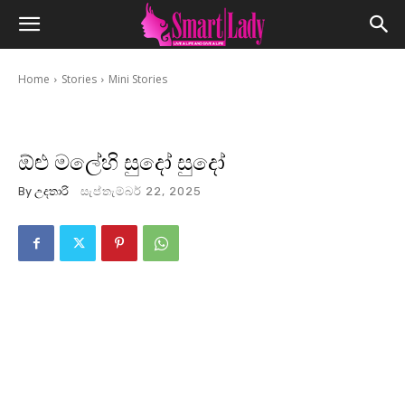
Home
Stories
Mini Stories
ඕළු මලේහි සුදෝ සුදෝ
By
උදතාරි
සැප්තැම්බර් 22, 2025