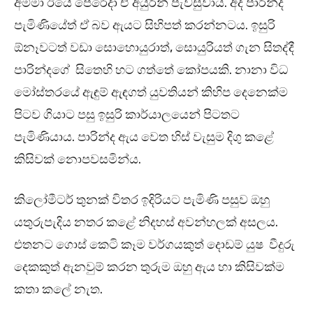
අම්මා ඊයේ පෙරේදා ඒ අයුරින් පැවසුවාය. අද පාරින්ද
පැමිණියේත් ඒ බව ඇයට සිහිපත් කරන්නටය. ඉසුරි
ඕනෑවටත් වඩා සොහොයුරාත්, සොයුරියත් ගැන සිතද්දී
පාරින්දගේ සිතෙහි හට ගත්තේ කෝපයකි. නානා විධ
මෝස්තරයේ ඇඳුම් ඇඳගත් යුවතියන් කිහිප දෙනෙක්ම
පිටව ගියාට පසු ඉසුරි කාර්යාලයෙන් පිටතට
පැමිණියාය. පාරින්ද ඇය වෙත හිස් වැසුම දිගු කළේ
කිසිවක් නොපවසමින්ය.
කිලෝමීටර් තුනක් විතර ඉදිරියට පැමිණි පසුව ඔහු
යතුරුපැදිය නතර කළේ නිදහස් අවන්හලක් අසලය.
එතනට ගොස් කෙටි කෑම වර්ගයකුත් දොඩම් යුෂ වීදුරු
දෙකකුත් ඇනවුම් කරන තුරුම ඔහු ඇය හා කිසිවක්ම
කතා කලේ නැත.