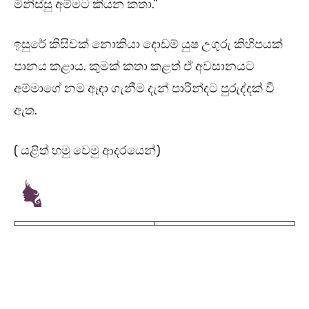
මිනිස්සු අම්මට කියන කතා.”
ඉසුරේ කිසිවක් නොකියා දොඩම් යුෂ උගුරු කිහිපයක්
පානය කළාය. කුමක් කතා කළත් ඒ අවසානයට
අම්මාගේ නම ඈඳා ගැනීම දැන් පාරින්දට පුරුද්දක් වී
ඇත.
( යළිත් හමු වෙමු ආදරයෙන්)