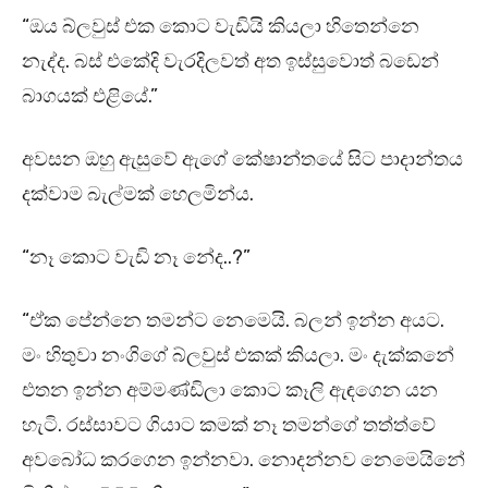
“ඔය බ්ලවුස් එක කොට වැඩියි කියලා හිතෙන්නෙ
නැද්ද. බස් එකේදි වැරදිලවත් අත ඉස්සුවොත් බඩෙන්
බාගයක් එළියේ.”
අවසන ඔහු ඇසුවේ ඇගේ කේෂාන්තයේ සිට පාදාන්තය
දක්වාම බැල්මක් හෙලමින්ය.
“නෑ කොට වැඩි නෑ නේද..?”
“ඒක පේන්නෙ තමන්ට නෙමෙයි. බලන් ඉන්න අයට.
මං හිතුවා නංගිගේ බ්ලවුස් එකක් කියලා. මං දැක්කනේ
එතන ඉන්න අම්මණ්ඩිලා කොට කෑලි ඇඳගෙන යන
හැටි. රස්සාවට ගියාට කමක් නෑ තමන්ගේ තත්ත්වේ
අවබෝධ කරගෙන ඉන්නවා. නොදන්නව නෙමෙයිනේ