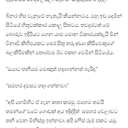
බිනර හිස වැනුවේ නැතැයි කියන්නටය. ඔහු ඉඩ දෙමින්
සිටියේ හිතුවක්කාර කොලු සිතටය. තවදුරටත් මේ
බොරුව ඉදිරියට ගෙන යාම මොන විකාරයක්දැයි මින්
විනාඩි කිහිපයකට පෙර සිතූ තරුණයා කිසිවෙකුගේ
බලකිරීමකින් තොරවම ඊට එකඟ වෙමින් සිටියේය.
“ඔයාට තනියම මොකුත් හදාගන්නත් බැරිද.”
“සමහර දවසට හදා ගන්නවා.”
“අපි හෙමිහිට ඒ ගැන කතා කරමු. එහෙම තමයි
තමන්ගේ වටේ ගොඩක් අය ඉදිද්දිත් සමහර වෙලාවට
තනි වෙන මිනිස්සු ඉන්නවා. අපි ඔෆිස් රූම් එකට යමු.