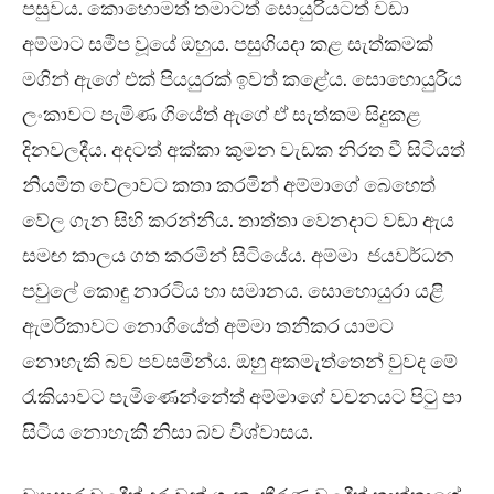
පසුවය. කොහොමත් තමාටත් සොයුරියටත් වඩා
අම්මාට සමීප වූයේ ඔහුය. පසුගියදා කළ සැත්කමක්
මගින් ඇගේ එක් පියයුරක් ඉවත් කළේය. සොහොයුරිය
ලංකාවට පැමිණ ගියේත් ඇගේ ඒ සැත්කම සිදුකළ
දිනවලදීය. අදටත් අක්කා කුමන වැඩක නිරත වී සිටියත්
නියමිත වේලාවට කතා කරමින් අම්මාගේ බෙහෙත්
වේල ගැන සිහි කරන්නීය. තාත්තා වෙනදාට වඩා ඇය
සමඟ කාලය ගත කරමින් සිටියේය. අම්මා ජයවර්ධන
පවුලේ කොඳු නාරටිය හා සමානය. සොහොයුරා යළි
ඇමරිකාවට නොගියේත් අම්මා තනිකර යාමට
නොහැකි බව පවසමින්ය. ඔහු අකමැත්තෙන් වුවද මේ
රැකියාවට පැමිණෙන්නේත් අම්මාගේ වචනයට පිටු පා
සිටිය නොහැකි නිසා බව විශ්වාසය.