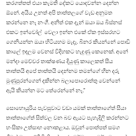
කරගත්තත් එයා කැමති දේකට යොදවන්න දෙන්න
ඕනේ. අයිය උනත් අපි තාත්තලගේ වැඩ අනුමත
කරන්නෙ නෑ නංගී. අනිත් එක දැන් ඔයා ඔය බිස්නස්
එකට ඉන්වෝල් වෙලා ඉන්න එකේ ඒක ඉස්සරහට
ගෙනියන්න ඔයා හිටියහම මැදෑ. බිනර කියන්නේ පොඩි
කාලේ ඉඳලම වෙනස් විදිහකට හැදුණු කෙනෙක්. අනේ
මන්දා මෙච්චර තාක්ෂණය දියුණු කාලෙකත් සීය
තාත්තයි අපේ තාත්තයි දෙන්නම තමන්ගේ හීන දරු
මුණුපුරන්ගෙන් දකින්න බලාපොරොත්තු වෙන්නේ
ඇයි කියන්න මට තේරෙන්නේ නෑ.”
සොහොයුරිය පැවසුවාට වඩා යමක් තාත්තාගේත් සීයා
තාත්තාගේත් සිත්වල වන බව ඇයට පැහැදිලි කරන්නට
හංසිකා උත්සාහ නොකළාය. ඔවුන් පොත්පත් සමග