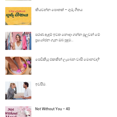
කියවන්න පොතක් – ගුරු ගීතය
පරණ ඇඳුම් ඉවත නොදා ගන්න පුලුවන් මේ
ප්‍රයෝජන ගැන ඔබ පුදුම...
පෙඩිකියු එකකින් ලැබෙන වාසි මොනවද?
ඉවසීම.
Not Without You – 40