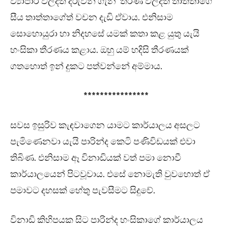
ව්‍යාපාර වලදීත් දරුවන් ගැන තීරණ වලදීත් තාත්තාගේ
සීය තාත්තාගේත් වචන දැඩි ඒවාය. එනිසාම
සොහොයුරා හා නිදහසේ යමක් කතා කළ යුතු යැයි
හංසිකා තීරණය කළාය. ඔහු යම් හදිසි තීරණයක්
ගතහොත් ඉන් දුකට පත්වන්නේ අම්මාය.
****************
සවස ඉසුරිව කැඳවාගෙන යාමට කාර්යාලය අසලට
පැමිණෙනවා යැයි පාරින්ද කෙටි පණිවිඩයක් එවා
තිබිණ. එනිසාම ඈ විනාඩියක් වත් පමා නොවී
කාර්යාලයෙන් පිටවූවාය. එසේ නොමැති වුවහොත් ඒ
පමාවට දහසක් හේතු පැවසීමට සිදුවේ.
විනාඩි කිහිපයක සිට පාරින්ද හංසිකාගේ කාර්යාලය