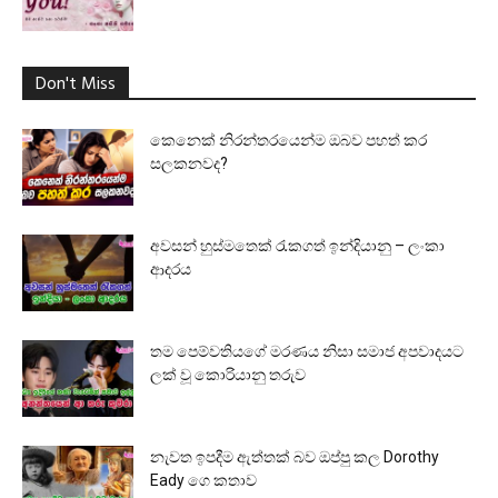
Don't Miss
කෙනෙක් නිරන්තරයෙන්ම ඔබව පහත් කර
සලකනවද?
අවසන් හුස්මතෙක් රැකගත් ඉන්දියානු – ලංකා
ආදරය
තම පෙම්වතියගේ මරණය නිසා සමාජ අපවාදයට
ලක් වූ කොරියානු තරුව
නැවත ඉපදීම ඇත්තක් බව ඔප්පු කල Dorothy
Eady ගෙ කතාව