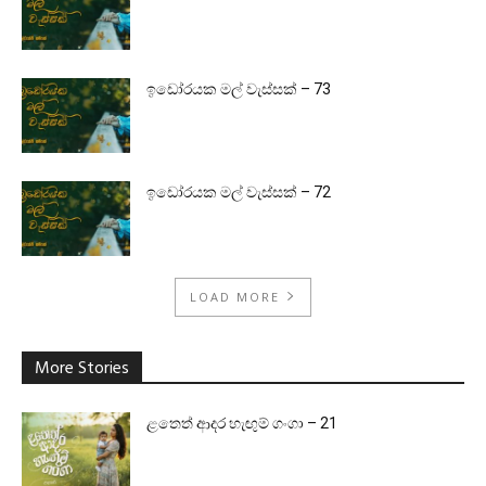
ඉඩෝරයක මල් වැස්සක් – 73
ඉඩෝරයක මල් වැස්සක් – 72
LOAD MORE
More Stories
ළතෙත් ආදර හැඟුම් ගංගා – 21