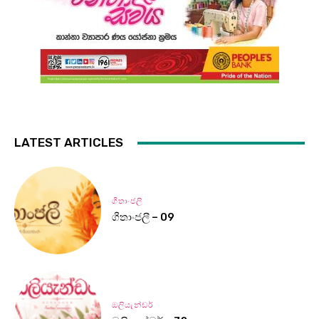
LATEST ARTICLES
ගීතාංජලී
ගීතාංජලී – 09
ඔලියැන්ඩර්