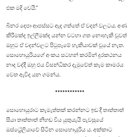
එක මදි වෙයි.”
බිනර දෙපා ආපස්සට ඇද ගත්තේ ඒ වදන් වලටය. අණ
කිරීමක්ද ඉල්ලීමක්ද යන්න වටහා ගත නොහැකි වුවත්
ඔහුට ඒ වදන්වලට පිටුපෑමේ හැකියාවක් වූයේ නැත.
සොහොයුරියගේ අංකය සටහන් කරමින් දුරකථනය
නාද වද්දී ඔහු එය විසන්ධිකර දැමුවේත් කෑම කාමරය
වෙත ඇවිද යන ගමන්ය.
************
සොහොයුරාට කැමැත්තක් කරන්නට ඉඩ දී තාත්තාත්
සීයා තාත්තාත් නිහඬ විය යුතුයැයි පැවසූයේ
ඔස්ට්‍රේලියාවේ සිටින සොහොයුරිය ය. අක්කාට