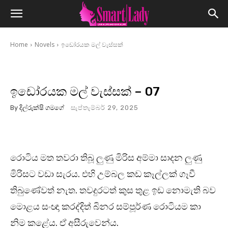
Home
Novels
ඉඩෝරයක මල් වැස්සක්
ඉඩෝරයක මල් වැස්සක් – 07
By
දිල්රුක්ෂි ගමගේ
සැප්තැම්බර් 29, 2025
රොටිය මත තවරා තිබූ ලුණු මිරිස අම්මා සාදන ලුණු
මිරිසට වඩා සැරය. එහි උම්බල කඩ කෑල්ලක් ගෑවී
තිබුණේවත් නැත. තවදුරටත් කුස තුළ ඉඩ නොමැති බව
මොළය සංඥා කරද්දිත් බිනර සම්පූර්ණ රොටියම කා
නිම කළේය. ඒ අසීරුවෙන්ය.