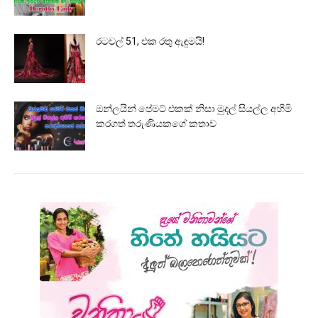
රටවල් 51, එක රතු ඇඳුමයි!
ඔන්ලයින් පේමට් එකක් නිසා මුදල් සියල්ල අහිමි
කරගත් තරුණියකගේ කතාව