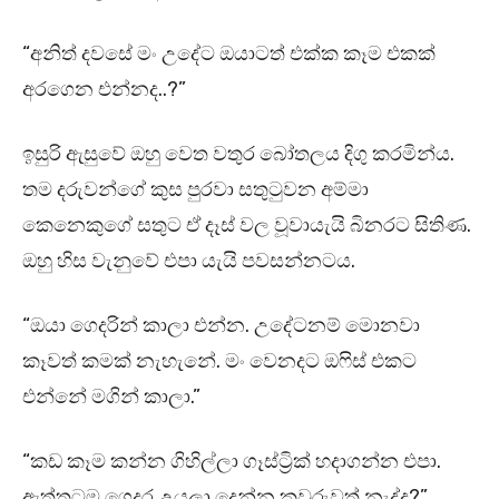
“අනිත් දවසේ මං උදේට ඔයාටත් එක්ක කෑම එකක්
අරගෙන එන්නද..?”
ඉසුරි ඇසුවේ ඔහු වෙත වතුර බෝතලය දිගු කරමින්ය.
තම දරුවන්ගේ කුස පුරවා සතුටුවන අම්මා
කෙනෙකුගේ සතුට ඒ දෑස් වල වූවායැයි බිනරට සිතිණ.
ඔහු හිස වැනුවේ එපා යැයි පවසන්නටය.
“ඔයා ගෙදරින් කාලා එන්න. උදේටනම් මොනවා
කෑවත් කමක් නැහැනේ. මං වෙනදට ඔෆිස් එකට
එන්නේ මගින් කාලා.”
“කඩ කෑම කන්න ගිහිල්ලා ගෑස්ට්‍රික් හදාගන්න එපා.
ඇත්තටම ගෙදර උයලා දෙන්න කවුරුවත් නැද්ද?”