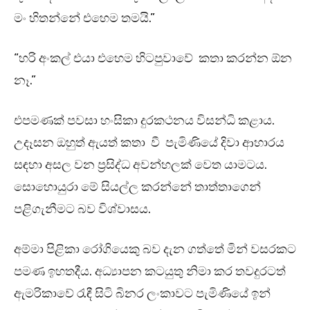
මං හිතන්නේ එහෙම තමයි.”
“හරි අංකල් එයා එහෙම හිටපුවාවේ කතා කරන්න ඕන
නෑ.”
එපමණක් පවසා හංසිකා දුරකථනය විසන්ධි කළාය.
උදෑසන ඔහුත් ඇයත් කතා වී පැමිණියේ දිවා ආහාරය
සඳහා අසල වන ප්‍රසිද්ධ අවන්හලක් වෙත යාමටය.
සොහොයුරා මේ සියල්ල කරන්නේ තාත්තාගෙන්
පළිගැනීමට බව විශ්වාසය.
අම්මා පිළිකා රෝගියෙකු බව දැන ගත්තේ මින් වසරකට
පමණ ඉහතදීය. අධ්‍යාපන කටයුතු නිමා කර තවදුරටත්
ඇමරිකාවේ රැඳී සිටි බිනර ලංකාවට පැමිණියේ ඉන්