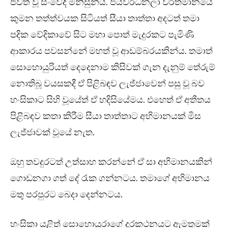
ජීවත් වූ සංවේදී මිනිසුන්ය. ජයවර්ධනලා වර්තමානයේ
කුමන තත්ත්වයක සිටියත් සීයා තාත්තා අදටත් තමා
පදික වේදිකාවේ සිට මහා පොත් මැදුරකට පැමිණි
ආකාරය පවසන්නේ මහත් වූ ආඩම්බරයකින්ය. තමාත්
සොහොයුරියත් දෙදෙනාම කිසිවක් ගැන දැනුම් තේරුම්
නොතිබූ වයසකදී ඒ පිළිබඳව ලැජ්ජාවෙන් පසු වූ බව
හංසිකාට සිහි වූයේත් ඒ හදිසියේමය. එහෙත් ඒ අතීතය
පිළිබඳව කතා කිරීම සීයා තාත්තාට අභිමානයක් මිස
ලැජ්ජාවක් වූයේ නැත.
ඔහු තවදුරටත් උත්සාහ කරන්නේ ඒ සා අභිමානයකින්
ගොඩනගා ගත් දේ රැක ගන්නටය. තමාගේ අභිමානය
මතු පරපුරට බෙදා දෙන්නටය.
හංසිකා යළිත් සොහොයුරාගේ දුරකථනයට ඇමතුමක්