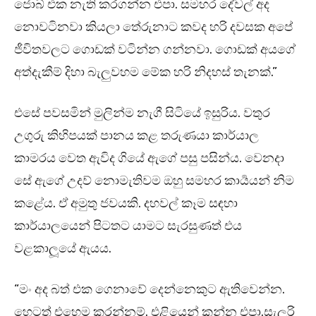
ජොබ් එක නැති කරගන්න එපා. සමහර දේවල් අද
නොවටිනවා කියලා තේරුනාට කවද හරි දවසක අපේ
ජීවිතවලට ගොඩක් වටින්න ගන්නවා. ගොඩක් අයගේ
අත්දැකීම් දිහා බැලුවහම මේක හරි නිදහස් තැනක්.”
එසේ පවසමින් මුලින්ම නැගී සිටියේ ඉසුරිය. වතුර
උගුරු කිහිපයක් පානය කළ තරුණයා කාර්යාල
කාමරය වෙත ඇවිද ගියේ ඇගේ පසු පසින්ය. වෙනදා
සේ ඇගේ උදව් නොමැතිවම ඔහු සමහර කාර්‍යයන් නිම
කළේය. ඒ අමුතු ජවයකි. දහවල් කෑම සඳහා
කාර්යාලයෙන් පිටතට යාමට සැරසුණත් එය
වළකාලූයේ ඇයය.
“මං අද බත් එක ගෙනාවේ දෙන්නෙකුට ඇතිවෙන්න.
හෙටත් එහෙම කරන්නම්. එළියෙන් කන්න එපා.සැලරි