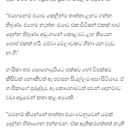
“එහෙමනම් එයාව කෙලින්ම තාත්තා ළඟට ගන්න
තිබුණා. එහෙම නැත්තං එයාට එක ඩිවිෂන් එකක් බාර
දෙන්න තිබුණා. අඩු ගානේ කොළඹට ළඟ තියෙන
ශොප් එකක් හරි. මේවා වෙලාවකට හිනා යන වැඩ
නංගී.”
හංසිකා තම සොහොයුරියට පක්ෂව හෝ විපක්ෂව
කිසිවක් නොකීවත් ඈ පවසන සියල්ලම අසා සිටියාය. ඒ
හංසිකාගේ පුරුද්දය. ඈ කොහොමටත් සවන් දෙනවාට
වඩා අඩුවෙන් කතා කළ අයෙකි.
“මමනම් කියන්නේ තාත්තා එයා වෙනුවෙන් යමක්
දෙන්න හිතාගෙන ඉන්නවනං ඒක ඇතිකරගත්තත් නැති