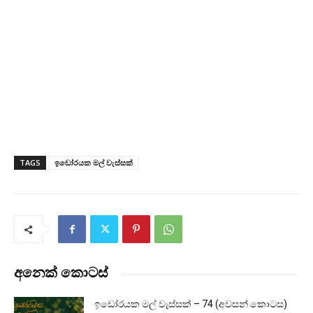
TAGS
ඉඩෝරයක මල් වැස්සක්
අනෙක් කොටස්
ඉඩෝරයක මල් වැස්සක් – 74 (අවසන් කොටස)