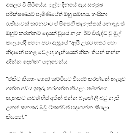
අසලට වී සිටියේය. මුල්ම දිනයේ ඇය සම්මුඛ
පරීක්ෂණයට පැමිණියේත් ඔහු සමඟය. හංසිකා
රැකියාවක් කරනවාට ඒ සිතෙහි කැමැත්තක් නොවූවත්
ඔහුට කරන්නට දෙයක් වූයේ නැත. ඊට විරුද්ධ වූ මුල්
කාලයේදී අම්මා පවා ඇසූයේ “ඇයි උඹට හතර මහා
නිදානේ පහළ වෙලාද ගෑනියෙක් නිකං තියන් කන්න
අඳින්න දෙන්න” යනුවෙන්ය.
“ඒකිට කියහං ගෙදර කට්ටියට වියදම් කරන්නේ නැතුව
ගන්න පඩිය ඉතුරු කරගන්න කියලා. තමන්ගෙ
තැනකට ආවත් හිස් අතින් එන්න බෑනේ ලී බඩු නැති
උනත් කනකර බඩු ටිකක්වත් හදාගන්න කියලා
කියපන්..”