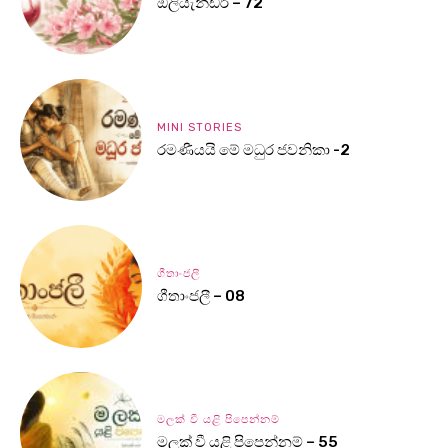
ඔලියැන්ඩර් – 72
MINI STORIES
රමණීයයි මේ මධුර ජවනිකා -2
ගීතාංජලී
ගීතාංජලී – 08
මලක් වී යළි පිපෙන්නම්
මලක් වී යළි පිපෙන්නම් – 55