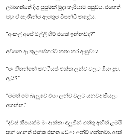
ලබාගත්තේ දිගු සුසුමක් මුදා හැරියාට පසුවය. එහෙත්
ඔහු ඒ සැණින්ම ඇමතුම විසන්ධි කළේය.
“අංකල් අපේ මල්ලි ශීට් එකේ ඉන්නවද?”
අවසන ඈ කුලසේකරට කතා කර ඇසුවාය.
“මං හිතන්නේ කට්ටියත් එක්ක ලන්ච් වලට ගියා දුව.
ඇයි?”
“මමත් මේ බැලුවේ එයා ලන්ච් වලට යනවද කියලා
අහන්න.”
“දවස් කීපයක්ම මං දැක්කා අලුතින් ගත්තු අනිත් ළමයි
තුන් දෙනත් එක්ක එකතු වෙලා ලන්ච් ගන්නවා. අදත්