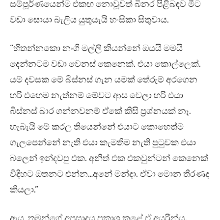
සම්පූර්ණයෙන්ම එකඟ නොවූවත් බිනර පිළිබඳව මීට
වඩා සොයා බැලිය යුතුයැයි හංසිකා සිතුවාය.
“හිතන්නකො නංගි මල්ලි කියන්නේ ඔයයි මමයි
දෙන්නටම වඩා වෙනස් කෙනෙක්. එයා කොල්ලෙක්.
යම් දවසක මේ බිස්නස් ගැන යමක් තේරුම් අරගෙන
හරි එහෙම නැත්නම් මේවට ආස වෙලා හරි එයා
බිස්නස් බාර ගන්නවනම් ඒකේ කිසි ප්‍රශ්නයක් නෑ.
හැබැයි මේ කරල තියෙන්නේ එයාට කොහෙත්ම
ගැලපෙන්නේ නැති එයා කැමතිම නැති පුටුවක එයා
බලෙන් ඉන්දවපු එක. අනිත් එක එකවුන්ටන් කෙනෙක්
විදිහට ඔතනට එන්න…අනේ මන්දා. ඒවා මොන තීරණද
කියලා.”
ඇය තමන්ගේ අප්‍රසාදය ප්‍රකාශ කළේ ඒ අයුරින්ය.