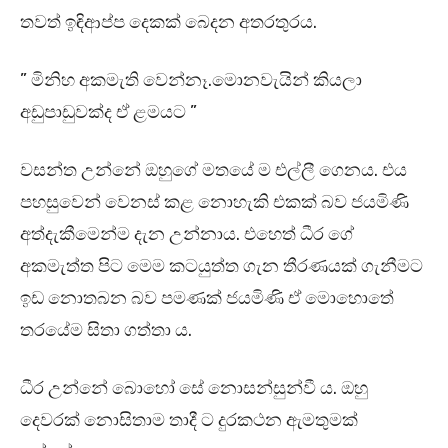
තවත් ඉඳිආප්ප දෙකක් බෙදන අතරතුරය.
” මිනිහ අකමැති වෙන්නෑ.මොනවැයින් කියලා
අඩුපාඩුවක්ද ඒ ළමයට ”
වසන්ත උන්නේ ඔහුගේ මතයේ ම එල්ලී ගෙනය. එය
පහසුවෙන් වෙනස් කළ නොහැකි එකක් බව ජයමිණි
අත්දැකීමෙන්ම දැන උන්නාය. එහෙත් ධීර ගේ
අකමැත්ත පිට මෙම කටයුත්ත ගැන තීරණයක් ගැනීමට
ඉඩ නොතබන බව පමණක් ජයමිණි ඒ මොහොතේ
තරයේම සිතා ගත්තා ය.
ධීර උන්නේ බොහෝ සේ නොසන්සුන්වී ය. ඔහු
දෙවරක් නොසිතාම තාදී ට දුරකථන ඇමතුමක්