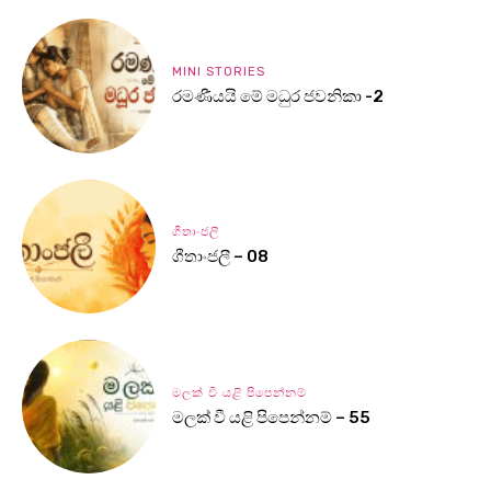
MINI STORIES
රමණීයයි මේ මධුර ජවනිකා -2
ගීතාංජලී
ගීතාංජලී – 08
මලක් වී යළි පිපෙන්නම්
මලක් වී යළි පිපෙන්නම් – 55