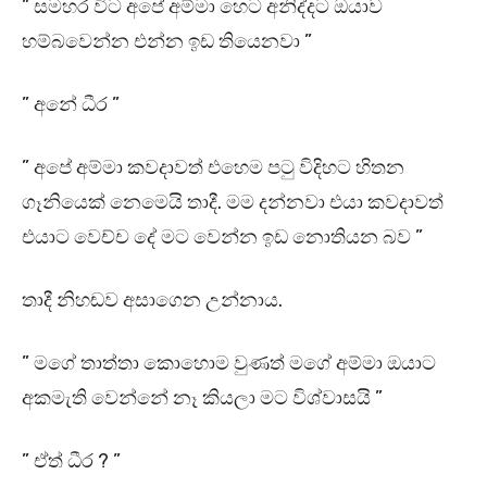
” සමහර විට අපේ අම්මා හෙට අනිද්දට ඔයාව
හම්බවෙන්න එන්න ඉඩ තියෙනවා ”
” අනේ ධීර ”
” අපේ අම්මා කවදාවත් එහෙම පටු විදිහට හිතන
ගෑනියෙක් නෙමෙයි තාදී. මම දන්නවා එයා කවදාවත්
එයාට වෙච්ච දේ මට වෙන්න ඉඩ නොතියන බව ”
තාදී නිහඬව අසාගෙන උන්නාය.
” මගේ තාත්තා කොහොම වුණත් මගේ අම්මා ඔයාට
අකමැති වෙන්නේ නෑ කියලා මට විශ්වාසයි ”
” ඒත් ධීර ? ”