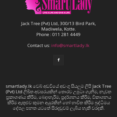
Jack Tree (Pvt) Ltd, 300/13 Bird Park,
Madiwela, Kotte.
Phone : 011 281 4449
Contact us:
info@smartlady.lk
smartlady.lk වෙබ් අඩවියේ අඩංගු සියලුම ලිපි Jack Tree
(Pvt) Ltd ලිඛිත අවසරයකින් තොරව උපුටා ගැනීම, නැවත
ප්‍රකාශණය කිරීම, බෙදාහැරීම, ප්‍රදර්ශනය කිරීම, විකාශනය
කිරීම ඇතුළුව කුමන අයුරකින් හෝ භාවිත කිරීම බුද්ධිමය
දේපල පනත යටතේ සිරදඬුවම් ලැබිය හැකි වරදකි.