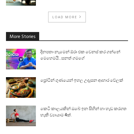
LOAD MORE
More Stories
දිනපතා නෑමෙන් ඕරා එක වෙනස් කර ගන්නේ
මෙහෙමයි…සනත් ගමගේ
ප්‍රෝටීන් ගුණයෙන් ඉහල උදෑසන ආහාර වේලක්
කෙටි කාලයකින් ඔබේ ඉන සිහින් හා හැඩ කරගත
හැකි ව්‍යායාම 4ක්.