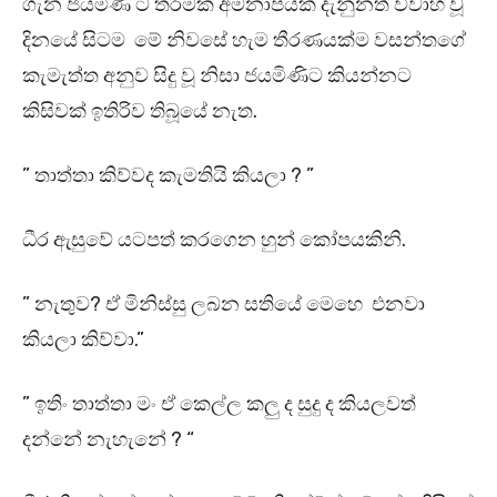
ගැන ජයමිණි ට තරමක අමනාපයක් දැනුනත් විවාහ වූ
දිනයේ සිටම මේ නිවසේ හැම තීරණයක්ම වසන්තගේ
කැමැත්ත අනුව සිදු වූ නිසා ජයමිණිට කියන්නට
කිසිවක් ඉතිරිව තිබූයේ නැත.
” තාත්තා කිව්වද කැමතියි කියලා ? ”
ධීර ඇසුවේ යටපත් කරගෙන හුන් කෝපයකිනි.
” නැතුව? ඒ මිනිස්සු ලබන සතියේ මෙහෙ එනවා
කියලා කිව්වා.”
” ඉතිං තාත්තා මං ඒ කෙල්ල කලු ද සුදු ද කියලවත්
දන්නේ නැහැනේ ? “