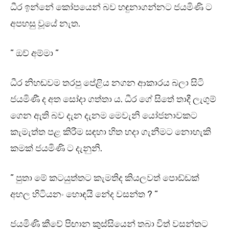
ධීර ඉන්නේ කෝපයෙන් බව හඳුනාගන්නට ජයමිණි ට
අපහසු වූයේ නැත.
” ඔව් අම්මා ”
ධීර නිහඬවම තරපු පේළිය නගන ආකාරය බලා සිටි
ජයමිණී ද අත සෝදා ගත්තා ය. ධීර ගේ සිතේ තාදී ලැගුම්
ගෙන ඇති බව දැන දැනම මෙවැනි යෝජනාවකට
කැමැත්ත පළ කිරීම සඳහා හිත හදා ගැනීමට නොහැකි
කමක් ජයමිණි ට දැනුනි.
” පුතා මේ කටයුත්තට කැමතිද කියලවත් පොඩ්ඩක්
අහල හිටියනං හොඳයි නේද වසන්ත ? ”
ජයමිණි කීවේ පිඟාන කුස්සියෙන් තබා විත් වසන්තට