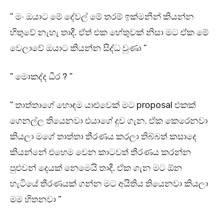
” මං ඔයාට මේ දේවල් මේ තරම් ඉක්මනින් කියන්න
හිතුවේ නැහැ තාදී. ඒත් එක හේතුවක් නිසා මට ඒක මේ
වෙලාවේ ඔයාට කියන්න සිද්ධ වුණා ”
” මොකද්ද ධීර ? ”
” තාත්තාගේ හොඳම යාළුවෙක් මට proposal එකක්
ගෙනල්ල තියෙනවා එයාගේ දුව ගැන. ඒක කෙරෙනවා
කියලා මගේ තාත්තා තීරණය කරලා තිබ්බත් කසාදෙ
කියන්නේ එහෙම වෙන කාටවත් තීරණය කරන්න
පුළුවන් දෙයක් නෙමෙයි තාදී. ඒක ගැන මට ඕන
හැටියේ තීරණයක් ගන්න මට අයිතිය තියෙනවා කියලා
මම හිතනවා “