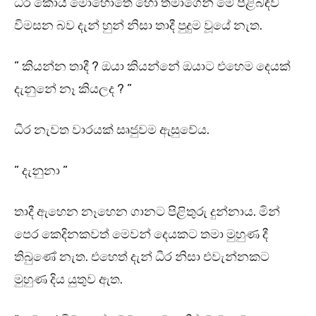
ධීර කොයි මොහොතේ හෝ තමාගෙන් මේ පිළිබඳව
විමසන බව දැන් හුන් නිසා තාදී පුදුම වූයේ නැත.
” කියන්න තාදී ? ඔයා කියන්නේ ඔයාට එහෙම දෙයක්
දැනුනේ නෑ කියලද ? ”
ධීර නැවත වාරයක් සෘජුවම ඇසුවේය.
” දැනුනා ”
තාදී ඇහෙන නෑහෙන ගානට පිළිතුරු දුන්නාය. මින්
පෙර කෙදිනකවත් මෙවන් දෙයකට තමා මුහුණ දී
තිබුණේ නැත. එහෙත් දැන් ධීර නිසා එවැන්නකට
මුහුණ දිය යුතුව ඇත.