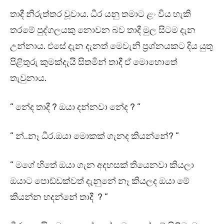
තාදී නිරුත්තර වූවාය. ධීර යනු තමාට ළං විය හැකි
තරමේ පුද්ගලයකු නොවන බව තාදී මුල සිටම දැන
උන්නාය. එසේ දැන දැනත් මෙවැනි ප්‍රශ්නයකට දිය යුතු
පිළිතුරු කුමක්දැයි සිතමින් තාදී ඒ මොහොතේ
තැවුනාය.
” නේද තාදී ? ඔයා දන්නවා නේද ? ”
” න්..නෑ ධීර.ඔයා මොකක් ගැනද කියන්නේ? ”
” මගේ හිතේ ඔයා ගැන අදහසක් තියෙනවා කියලා
ඔයාට පොඩ්ඩක්වත් දැනුනේ නෑ කියලද ඔයා මේ
කියන්න හදන්නේ තාදී ? ”