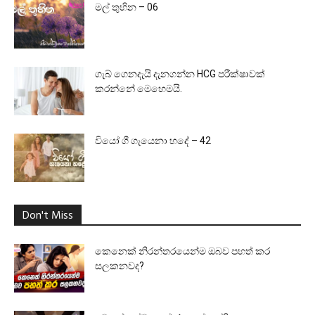
මල් තුහින – 06
ගැබ් ගෙනදැයි දැනගන්න HCG පරීක්ෂාවක්
කරන්නේ මෙහෙමයි.
වියෝ ගී ගැයෙනා හදේ – 42
Don't Miss
කෙනෙක් නිරන්තරයෙන්ම ඔබව පහත් කර
සලකනවද?