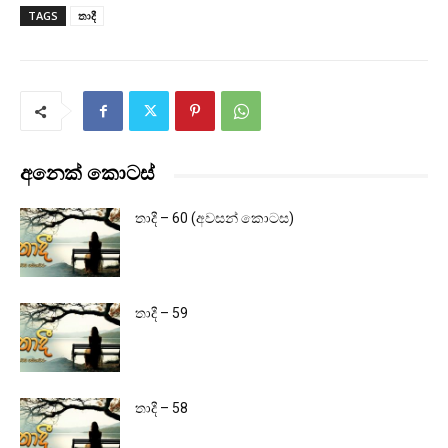
TAGS
තාදී
අනෙක් කොටස්
තාදී – 60 (අවසන් කොටස)
තාදී – 59
තාදී – 58