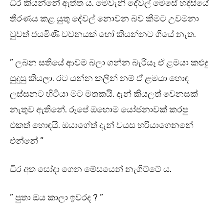
ධීර කියන්නේ ඇත්ත ය. මෙවැනි දේවල් මෙසේ හදිසියේ
තීරණය කළ යුතු දේවල් නොවන බව කීමට උවමනා
වුවත් ජයමිණි වචනයක් හෝ කියන්නට ගියේ නැත.
” ලබන සතියේ ආවම බලා ගන්න බැරියෑ ඒ ළමයා කළුදු
සුදුසු කියලා. රට යන්න කලින් නම් ඒ ළමයා හොඳ
ලස්සනට හිටියා මට මතකයි. දැන් කියලත් වෙනසක්
නැතුව ඇතිනේ. රූපේ ඔහොම යෝජනාවක් කරපු
එකත් හොඳයි. ඔයාගේත් දැන් වයස හරියාගෙනනේ
එන්නේ ”
ධීර අත සෝදා ගෙන මේසයෙන් නැගිට්ටේ ය.
” පුතා ඔය කාලා ඉවරද ? ”