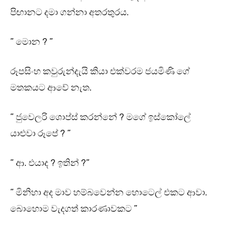
පිඟානට දමා ගන්නා අතරතුරය.
” මොන ? ”
රූපසිංහ කවුරුන්දැයි කියා එක්වරම ජයමිණි ගේ
මතකයට ආවේ නැත.
” ජුවෙලරි ශොප්ස් කරන්නේ ? මගේ ඉස්කෝලේ
යාළුවා රූපේ ? ”
” ආ. එයාද ? ඉතින් ?”
” මිනිහා අද මාව හම්බවෙන්න හොටෙල් එකට ආවා.
බොහොම වැදගත් කාරණාවකට ”