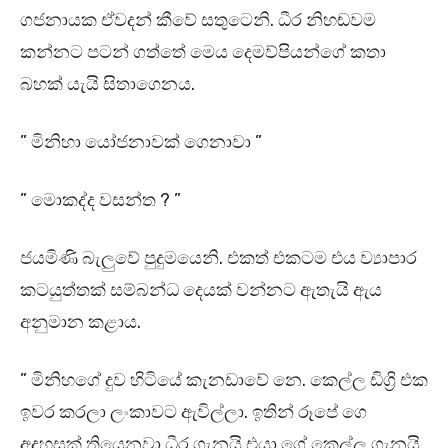
ගජනායක ඒවදන් කීවේ සතුටෙනි. ධීර නිහඬවම
කන්නට පටන් ගත්තේ මෙය දෙමව්පියන්ගේ කතා
බහක් යැයි සිතාගෙනය.
” මිනිහා යෝජනාවක් ගෙනාවා ”
” මොකද්ද වසන්ත ? ”
ජයමිණි බැලුවේ පුදුමයෙනි. එකත් එකටම එය ව්‍යාපාර
කටයුත්තක් සම්බන්ධ දෙයක් වන්නට ඇතැයි ඇය
අනුමාන කළාය.
” මිනිහගේ දුව හිටියේ කැනඩාවේ නෙ. කෙල්ල ඩිග්‍රි එක
ඉවර කරලා ලංකාවට ඇවිල්ලා. ඉතින් රූපේ ගෙ
අදහසක් තියෙනවා ධීර ගැනයි එයා ගේ කෙල්ල ගැනයි