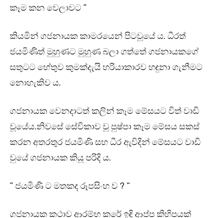
කෑම කන වෙලාවට ”
කියමින් ගජනායක කාමරයෙන් පිටවූයේ ය. ධීරත්
ජයමිණිත් මුහුණට මුහුණ බලා ගත්තේ ගජනායකගේ
සතුටට හේතුව කුමක්දැයි හරියාකාරව හඳුනා ගැනීමට
නොහැකිව ය.
ගජනායක වෙනදාටත් කලින් කෑම මේසයට විත් වාඩි
වූයේය.නිවසේ සේවිකාව වූ පුෂ්පා කෑම මේසය සකස්
කරන අතරතුර ජයමිණි සහ ධීර ඇවිදින් මේසයට වාඩි
වුයේ ගජනායක කියූ පරිදි ය.
” ජයමිණි ට මතකද රූපසිංහ ව ? “
ගජනායක කථාව ආරම්භ කරේ ඉඳි ආප්ප කිහිපයක්