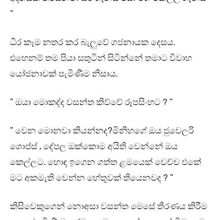
”
ධීර කෑම නතර කර බැලුවේ ගජනායක දෙසය.
එහෙනම් තම පියා සතුටින් සිටින්නේ තමාට විවාහ
යෝජනාවක් පැමිණීම නිසාය.
” ඔයා මොකද්ද වසන්ත කිව්වේ රූපසිංහට ? ”
” වෙන මොනවා කියන්නද?මිනිහගේ ඔය ජුවෙලරි
ශොප්ස් , දේපල ඔක්කොම අයිති වෙන්නේ ඔය
කෙල්ලට. හොඳ ඉගෙන ගත්ත ළමයෙක් වෙච්ච එකේ
මට අකමැති වෙන්න හේතුවක් තියෙනවද ? ”
කිසිවෙකුගෙන් නොඅසා වසන්ත මෙසේ තීරණය කිරීම