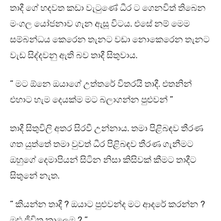
තාදී ගේ හදවත කඩා වැටුණේ ධීර ට ගෙනවිත් තිබෙන
මංගල යෝජනාව ගැන ඇසූ විටය. එසේ නම් මෙම
සම්බන්ධය කෙරෙන තැනට වඩා නොකෙරෙන තැනට
වැඩ සිද්දවනු ඇති බව තාදී සිතුවාය.
” මට ඕනෙ ඔයාගේ උත්තරේ විතරයි තාදී. එතනින්
එහාට හැම දෙයක්ම මට බලාගන්න පුළුවන් ”
තාදී සිතුවිලි අතර සිරවී උන්නාය. තමා පිළිබඳව තීරණ
ගත යුත්තේ තමා වුවත් ධීර පිළිබඳව තීරණ ගැනීමට
ඔහුගේ දෙමාපියන් සිටින නිසා කිසිවක් කීමට තාදීට
සිතුනේ නැත.
” කියන්න තාදී ? ඔයාට පුළුවන්ද මට ආදරේ කරන්න ?
මුළු ජීවිත කාලෙම ? ”