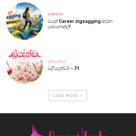
CAREER
ඔයත් Career zigzagging කරන
කෙනෙක්ද?
ඔලියැන්ඩර්
ඔලියැන්ඩර් – 71
LOAD MORE