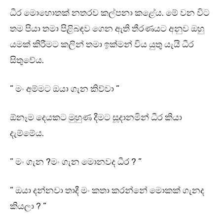
ධීර මොහොතක් නතරව කල්පනා කළේය. මේ වන විට
තම පියා තමා පිළිබඳව ගෙන ඇති තීරණයට අනුව ඔහු
යමක් කිරීමට කලින් තමා ඉක්මන් විය යුතු යැයි ධීර
සිතුවේය.
” මං අම්මට ඔයා ගැන කිව්වා ”
ඕනෑම දෙයකට මුහුණ දීමට සූදානමින් ධීර කියා
දැම්මේය.
” මං ගැන ?මං ගැන මොනවද ධීර ? ”
” ඔයා දන්නවා තාදී මං කතා කරන්නේ මොකක් ගැනද
කියලා ? ”