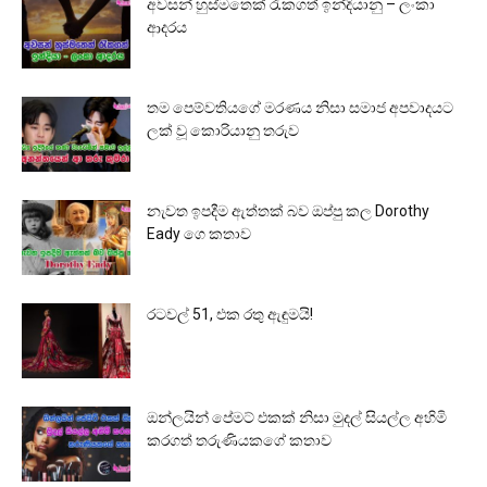
අවසන් හුස්මතෙක් රැකගත් ඉන්දියානු – ලංකා
ආදරය
තම පෙම්වතියගේ මරණය නිසා සමාජ අපවාදයට
ලක් වූ කොරියානු තරුව
නැවත ඉපදීම ඇත්තක් බව ඔප්පු කල Dorothy
Eady ගෙ කතාව
රටවල් 51, එක රතු ඇඳුමයි!
ඔන්ලයින් පේමට් එකක් නිසා මුදල් සියල්ල අහිමි
කරගත් තරුණියකගේ කතාව