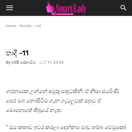
Home
Novels
තාදී
තාදී -11
By
හර්ෂි සේනාධීර
මැයි 11, 2025
ගජනායක උන්නේ අමුතු සතුටකිනි. ඒ නිසා ජයමිණි
පෙර මග නොසිටීම ගැන ගැටලුවක් ඔහුට ඒ
මොහොතේ තිබූයේ නැත.
” ඔය කතාව ඉවර කරලා දෙන්නම මාව හම්බ වෙමුකෝ