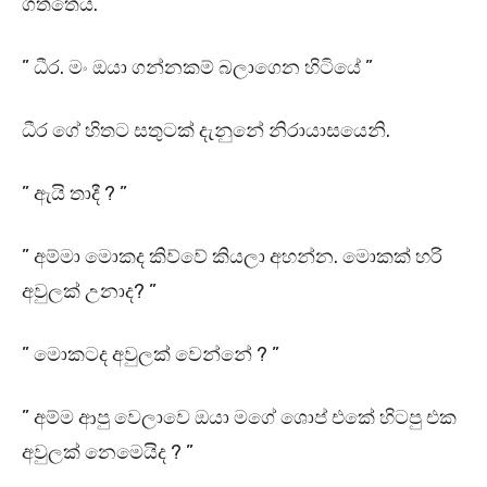
ගත්තේය.
” ධීර. මං ඔයා ගන්නකම් බලාගෙන හිටියේ ”
ධීර ගේ හිතට සතුටක් දැනුනේ නිරායාසයෙනි.
” ඇයි තාදී ? ”
” අම්මා මොකද කිව්වේ කියලා අහන්න. මොකක් හරි
අවුලක් උනාද? ”
” මොකටද අවුලක් වෙන්නේ ? ”
” අම්ම ආපු වෙලාවෙ ඔයා මගේ ශොප් එකේ හිටපු එක
අවුලක් නෙමෙයිද ? ”