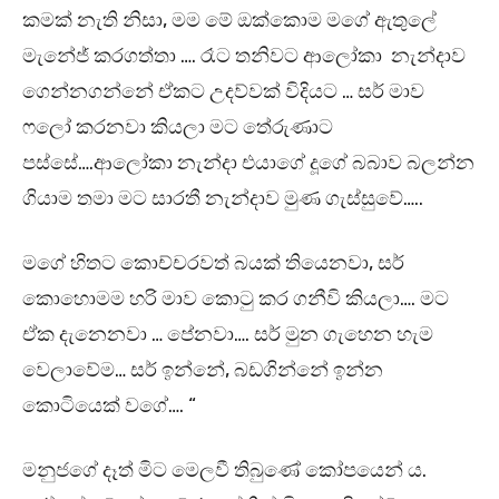
කමක් නැති නිසා, මම මේ ඔක්කොම මගේ ඇතුලේ
මැනේජ් කරගත්තා …. රෑට තනිවට ආලෝකා නැන්දාව
ගෙන්නගන්නේ ඒකට උදව්වක් විදියට … සර් මාව
ෆලෝ කරනවා කියලා මට තේරුණාට
පස්සේ….ආලෝකා නැන්දා එයාගේ දූගේ බබාව බලන්න
ගියාම තමා මට සාරතී නැන්දාව මුණ ගැස්සුවේ…..
මගේ හිතට කොච්චරවත් බයක් තියෙනවා, සර්
කොහොමම හරි මාව කොටු කර ගනීවි කියලා…. මට
ඒක දැනෙනවා … පේනවා…. සර් මුන ගැහෙන හැම
වෙලාවේම… සර් ඉන්නේ, බඩගින්නේ ඉන්න
කොටියෙක් වගේ…. “
මනුජගේ දෑත් මිට මෙලවී තිබුණේ කෝපයෙන් ය.