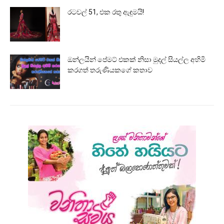
රටවල් 51, එක රතු ඇඳුමයි!
ඔන්ලයින් පේමට් එකක් නිසා මුදල් සියල්ල අහිමි
කරගත් තරුණියකගේ කතාව