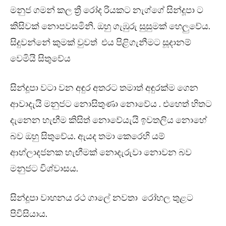
මනුජ ගමන් කල ත්‍රී රෝද රියකට නැග්ගේ සින්දූපා ට
කිසිවක් නොපවසමිනි. ඔහු ගැඹුරු සුසුමක් හෙලුවේය.
සිදුවන්නේ කුමක් වුවත් එය පිළිගැනීමට සූදානම්
වෙමියි සිතුවේය
සින්දූපා වටා වන අඳුර අතරට තමාත් අඳුරක්ම ගෙන
ආවාදැයි මනුජට නොසිතුණා නොවේය . එහෙත් හිතට
දැනෙන හැඟීම කිසිත් නොවේයැයි ඉවතලිය නොහේ
බව ඔහු සිතුවේය. ඇයද තමා කෙරෙහි යම්
ආහ්ලාදජනක හැඟීමක් නොදැරුවා නොවන බව
මනුජට විශ්වාසය.
සින්දූපා වාහනය රථ ගාලේ නවතා රෝහල තුළට
පිවිසියාය.