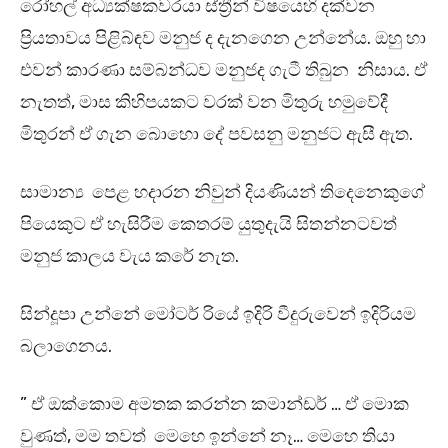
රෝහල් අධ්‍යක්ෂකවරයා ස්ත්‍රීන් විෂයෙහි දක්වන
ප්‍රියතාවය පිළිබ්ඳව මනුජ ද දැනගෙන උන්නේය. ඔහු හා
එවන් කාරණා සම්බන්ධව මනුජද ගැටී තිබුන නිසාය. ඒ
නැතත්, මාස කිහිපයකට වරක් වන මිතුරු හමුවේදී
මිතුරන් ඒ ගැන බොහො දේ පවසනු මනුජට ඇසී ඇත.
සාමාන්‍ය පෙළ හදාරන නිවුන් දියණියන් තිදෙනෙකුගේ
පියෙකුට ඒ හැසිරීම කෙතරම් යුතුදැයි සිතන්නටවත්
මනුජ කාලය වැය කරේ නැත.
සින්දූපා උන්නේ මෝටර් රියේ ඉදිරි වීදුරුවෙන් ඉදිරියම
බලාගෙනය.
” ඒ ඔක්කොම අමතක කරන්න කමාන්ඩර් … ඒ මොක
වුණත්, මම තවත් මෙහෙ ඉන්නේ නෑ… මෙහෙ තියා