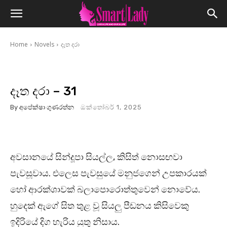
Home
Novels
දෑත දරා
දෑත දරා – 31
By
අපේක්ෂා ගුණරත්න
ඔක්තෝබර් 1, 2025
අවසානයේ සින්දූපා සියල්ල, කිසිත් නොසඟවා
පැවසූවාය. එලෙස පැවසුයේ මනුජගෙන් උපකාරයක්
හෝ ආරක්ශාවක් බලාපොරොත්තුවෙන් නොවේය.
හුදෙක් ඇගේ සිත තුළ වූ සියලු පීඩනය කිසිවෙකු
ඉදිරියේ දිග හැරිය යුතු නිසාය.