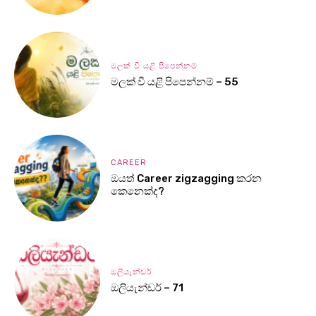
මලක් වී යළි පිපෙන්නම්
මලක් වී යළි පිපෙන්නම් – 55
CAREER
ඔයත් Career zigzagging කරන
කෙනෙක්ද?
ඔලියැන්ඩර්
ඔලියැන්ඩර් – 71