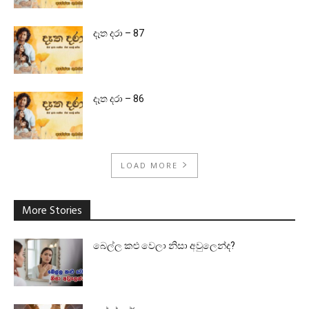
දෑත දරා – 87
දෑත දරා – 86
LOAD MORE
More Stories
බෙල්ල කළු වෙලා නිසා අවුලෙන්ද?