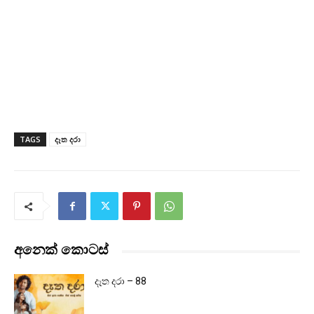
TAGS
දෑත දරා
අනෙක් කොටස්
දෑත දරා – 88