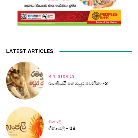
LATEST ARTICLES
MINI STORIES
රමණීයයි මේ මධුර ජවනිකා -2
ගීතාංජලී
ගීතාංජලී – 08