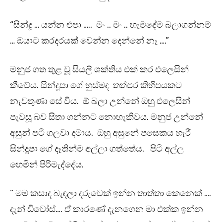
“සින්දූ … යන්න එපා ….. මං .. මං .. හැමදේම බලාගන්නම්
… ඔයාට කරදරයක් වෙන්න දෙන්නේ නෑ ….”
මනුජ ගත තුළ වූ සියලි ශක්තිය එක් කර එලෙසින්
කීවේය. සින්දූපා ගේ හුස්මද තත්පර කිහිපයකට
නැවතුණා සේ විය. ඕ බලා උන්නේ ඔහු එලෙසින්
පැවසූ බව සිතා ගන්නට නොහැකිවය. මනුජ උන්නේ
අසුන් පටි ගලවා දමාය. ඔහු අසුනේ පසෙකය හැරී
සින්දූපා ගේ දෑතින්ම අල්ලා ගත්තේය. පිටි අල්ල
හෙමින් පිරිමැද්දේය.
” මම කසාද බැඳලා දරුවෙක් ඉන්න තාත්තා කෙනෙක් ….
දැන් ඩිවෝස්…. ඒ කාරණේ දැනගෙන මා එක්ක ඉන්න