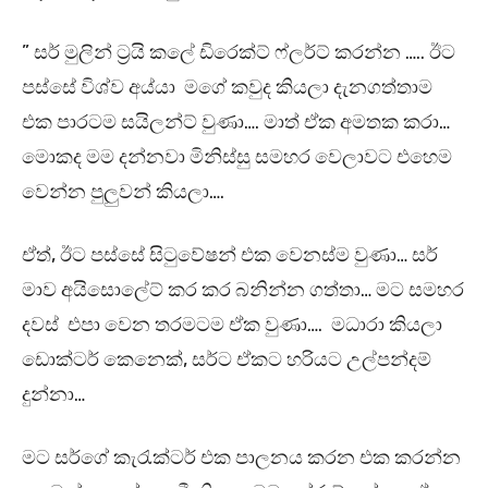
” සර් මුලින් ට්‍රයි කලේ ඩිරෙක්ට් ෆ්ලර්ට් කරන්න ….. ඊට
පස්සේ විශ්ව අය්යා මගේ කවුද කියලා දැනගත්තාම
එක පාරටම සයිලන්ට් වුණා…. මාත් ඒක අමතක කරා…
මොකද මම දන්නවා මිනිස්සු සමහර වෙලාවට එහෙම
වෙන්න පුලුවන් කියලා….
ඒත්, ඊට පස්සේ සිටුවේෂන් එක වෙනස්ම වුණා… සර්
මාව අයිසොලේට් කර කර බනින්න ගත්තා… මට සමහර
දවස් එපා වෙන තරමටම ඒක වුණා…. මධාරා කියලා
ඩොක්ටර් කෙනෙක්, සර්ට ඒකට හරියට උල්පන්දම්
දුන්නා…
මට සර්ගේ කැරැක්ටර් එක පාලනය කරන එක කරන්න