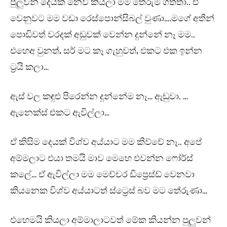
පුලුවන් දෙයක් නෙවී කියලා මම තේරුම් ගත්තා.. ඒ
වෙනුවට මම වඩා රෙස්පොන්සිබල් වුණා….මගේ අතින්
පොඩිවත් වරදක් අඩුවක් වෙන්න දුන්නේ නෑ මම..
එහෙඅ වුනත්, සර් මට කෑ ගැහුවත්, එකට එක ඉන්න
ට්‍රයි කලා…
ඇස් වල කඳුළු පිරෙන්න දුන්නේම නෑ… ඇඬුවා. …
ඇනෙක්ස් එකට ඇවිල්ලා…
ඒ කිසිම දෙයක් විශ්ව අය්යාට මම කිව්වේ නෑ.. අපේ
අම්මලාට එයා තමයි මාව මෙහෙ එවන්න ෆෝර්ස්
කලේ… ඒ ඇවිල්ලා මම මෙච්චර ඩිප්‍රෙස්ඩ් වෙනවා
කියනෙක විශ්ව අය්යාටත් ස්ට්‍රෙස් බව මට තේරුණා…
එහෙමයි කියලා අම්මාලාටවත් මේක කියන්න පුලුවන්