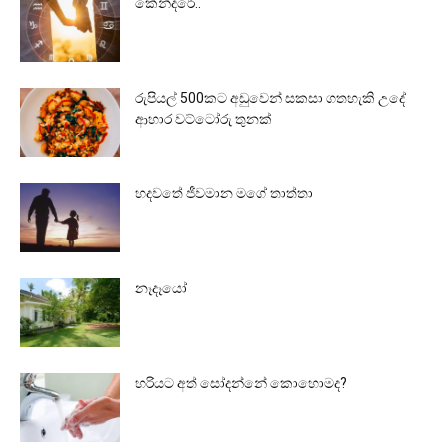
කේන්දරේ..
රුපියල් 500කට අඩුවෙන් සකසා ගතහැකි උදේ
ආහාර වට්ටෝරු තුනක්
හදවතේ ජීවමාන මගේ තාත්තා
නෑදෑයෝ
හරියට අත් සෝදන්නේ කොහොමද?