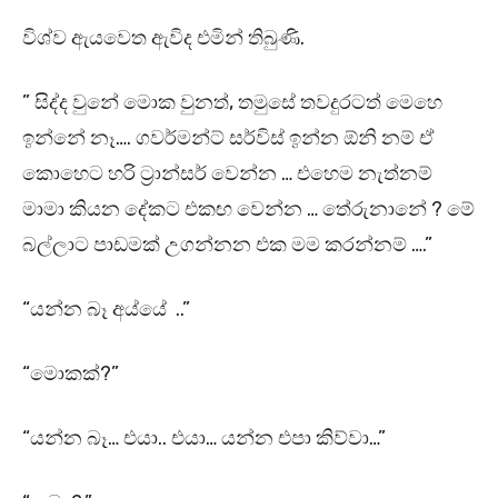
විශ්ව ඇයවෙත ඇවිද එමින් තිබුණි.
” සිද්ද වුනේ මොක වුනත්, තමුසේ තවදුරටත් මෙහෙ
ඉන්නේ නෑ…. ගවර්මන්ට් සර්විස් ඉන්න ඕනි නම් ඒ
කොහෙට හරි ට්‍රාන්සර් වෙන්න … එහෙම නැත්නම්
මාමා කියන දේකට එකඟ වෙන්න … තේරුනානේ ? මේ
බල්ලාට පාඩමක් උගන්නන එක මම කරන්නම් ….”
“යන්න බෑ අය්යේ ..”
“මොකක්?”
“යන්න බෑ… එයා.. එයා… යන්න එපා කිව්වා…”