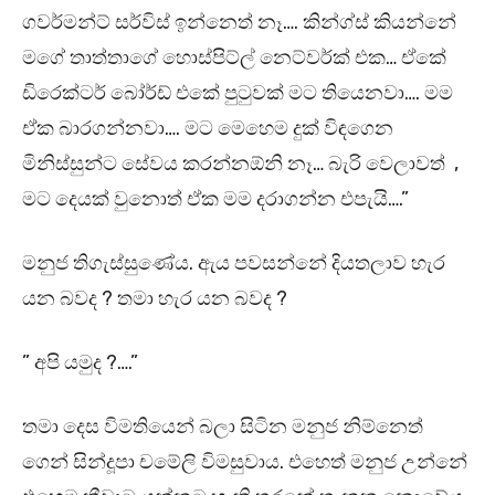
ගවර්මන්ට් සර්විස් ඉන්නෙත් නෑ…. කින්ග්ස් කියන්නේ
මගේ තාත්තාගේ හොස්පිට්ල් නෙට්වර්ක් එක… ඒකේ
ඩිරෙක්ටර් බෝර්ඩ් එකේ පුටුවක් මට තියෙනවා…. මම
ඒක බාරගන්නවා…. මට මෙහෙම දුක් විඳගෙන
මිනිස්සුන්ට සේවය කරන්නඕනි නෑ… බැරි වෙලාවත් ,
මට දෙයක් වුනොත් ඒක මම දරාගන්න එපැයි….”
මනුජ තිගැස්සුණේය. ඇය පවසන්නේ දියතලාව හැර
යන බවද ? තමා හැර යන බවද ?
” අපි යමුද ?….”
තමා දෙස විමතියෙන් බලා සිටින මනුජ නිම්නෙත්
ගෙන් සින්දූපා චමේලි විමසුවාය. එහෙත් මනුජ උන්නේ