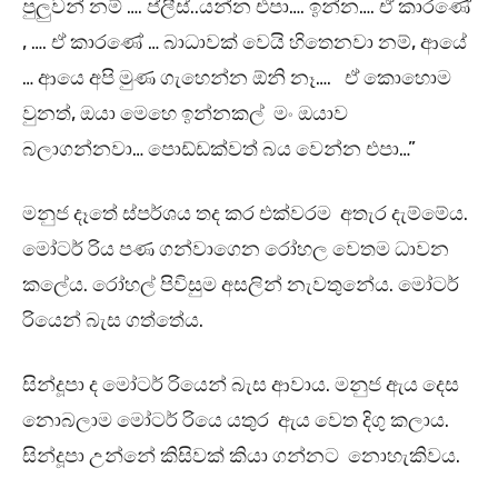
පුලුවන් නම් …. ප්ලීස්..යන්න එපා…. ඉන්න…. ඒ කාරණේ
, …. ඒ කාරණේ … බාධාවක් වෙයි හිතෙනවා නම්, ආයේ
… ආයෙ අපි මුණ ගැහෙන්න ඕනි නෑ…. ඒ කොහොම
වුනත්, ඔයා මෙහෙ ඉන්නකල් මං ඔයාව
බලාගන්නවා… පොඩ්ඩක්වත් බය වෙන්න එපා…”
මනුජ දෑතේ ස්පර්ශය තද කර එක්වරම අතැර දැම්මේය.
මෝටර් රිය පණ ගන්වාගෙන රෝහල වෙතම ධාවන
කලේය. රෝහල් පිවිසුම අසලින් නැවතුනේය. මෝටර්
රියෙන් බැස ගත්තේය.
සින්දූපා ද මෝටර් රියෙන් බැස ආවාය. මනුජ ඇය දෙස
නොබලාම මෝටර් රියෙ යතුර ඇය වෙත දිගු කලාය.
සින්දූපා උන්නේ කිසිවක් කියා ගන්නට නොහැකිවය.