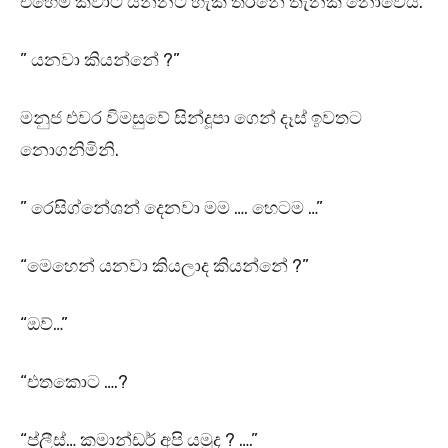
එහෙම කීවාට යන්නට හැකි තරනේ තැනක නොවේය.
” යනවා කියන්නේ ?”
මනුජ එවර විමසුවේ සින්දූපා ගෙන් දෑස් ඉවතට
නොගනිමිනි.
” රෙසිග්නේශන් දෙනවා මම …. හෙටම …”
“මෙහෙන්‍ යනවා කියලාද කියන්නේ ?”
“ඔව්…”
“එතකොට ….?
“ප්ලීස්… කමාන්ඩර් අපි යමුද ? ….”