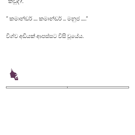
“කවුද?.”
” කමාන්ඩර් …. කමාන්ඩර් … මනුජ …..”
විශ්ව අඩියක් ආපස්සට විසි වූයේය.