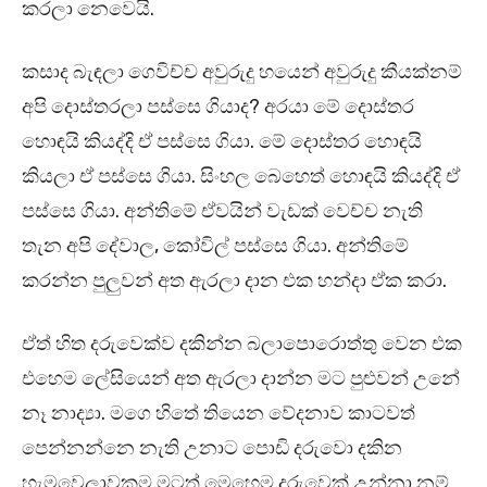
කරලා නෙවෙයි.
කසාද බැඳලා ගෙවිච්ච අවුරුදු හයෙන් අවුරුදු කීයක්නම්
අපි දොස්තරලා පස්සෙ ගියාද? අරයා මේ දොස්තර
හොඳයි කියද්දි ඒ පස්සෙ ගියා. මේ දොස්තර හොඳයි
කියලා ඒ පස්සෙ ගියා. සිංහල බෙහෙත් හොඳයි කියද්දි ඒ
පස්සෙ ගියා. අන්තිමේ ඒවයින් වැඩක් වෙච්ච නැති
තැන අපි දේවාල, කෝවිල් පස්සෙ ගියා. අන්තිමේ
කරන්න පුලුවන් අත ඇරලා දාන එක හන්දා ඒක කරා.
ඒත් හිත දරුවෙක්ව දකින්න බලාපොරොත්තු වෙන එක
එහෙම ලේසියෙන් අත ඇරලා දාන්න මට පුළුවන් උනේ
නෑ නාද්‍යා. මගෙ හිතේ තියෙන වේදනාව කාටවත්
පෙන්නන්නෙ නැති උනාට පොඩි දරුවො දකින
හැමවෙලාවකම මටත් මෙහෙම දරුවෙක් උන්නා නම්