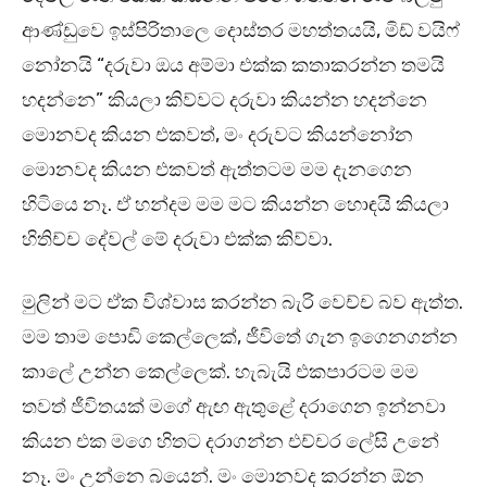
ආණ්ඩුවෙ ඉස්පිරිතාලෙ දොස්තර මහත්තයයි, මිඩ් වයිෆ්
නෝනයි “දරුවා ඔය අම්මා එක්ක කතාකරන්න තමයි
හදන්නෙ” කියලා කිව්වට දරුවා කියන්න හදන්නෙ
මොනවද කියන එකවත්, මං දරුවට කියන්නෝන
මොනවද කියන එකවත් ඇත්තටම මම දැනගෙන
හිටියෙ නෑ. ඒ හන්දම මම මට කියන්න හොඳයි කියලා
හිතිච්ච දේවල් මේ දරුවා එක්ක කිව්වා.
මුලින් මට ඒක විශ්වාස කරන්න බැරි වෙච්ච බව ඇත්ත.
මම තාම පොඩි කෙල්ලෙක්, ජීවිතේ ගැන ඉගෙනගන්න
කාලේ උන්න කෙල්ලෙක්. හැබැයි එකපාරටම මම
තවත් ජීවිතයක් මගේ ඇඟ ඇතුළේ දරාගෙන ඉන්නවා
කියන එක මගෙ හිතට දරාගන්න එච්චර ලේසි උනේ
නෑ. මං උන්නෙ බයෙන්. මං මොනවද කරන්න ඕන