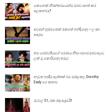
කෙනෙක් නිරන්තරයෙන්ම ඔබව පහත් කර
සලකනවද?
අවසන් හුස්මතෙක් රැකගත් ඉන්දියානු – ලංකා
ආදරය
තම පෙම්වතියගේ මරණය නිසා සමාජ අපවාදයට
ලක් වූ කොරියානු තරුව
නැවත ඉපදීම ඇත්තක් බව ඔප්පු කල Dorothy
Eady ගෙ කතාව
රටවල් 51, එක රතු ඇඳුමයි!