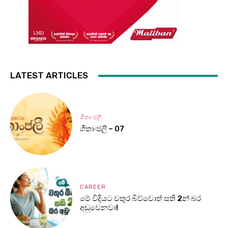
LATEST ARTICLES
ගීතාංජලී
ගීතාංජලී – 07
CAREER
මේ විදියට වතුර බිව්වොත් සති 2න් බර
අඩුවෙනවා!