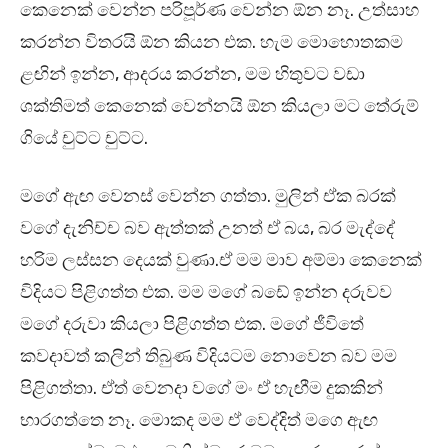
කෙනෙක් වෙන්න පරිපූර්ණ වෙන්න ඕන නෑ. උත්සාහ
කරන්න විතරයි ඕන කියන එක. හැම මොහොතකම
ළඟින් ඉන්න, ආදරය කරන්න, මම හිතුවට වඩා
ශක්තිමත් කෙනෙක් වෙන්නයි ඕන කියලා මට තේරුම්
ගියේ චුට්ට චුට්ට.
මගේ ඇඟ වෙනස් වෙන්න ගත්තා. මුලින් ඒක බරක්
වගේ දැනිච්ච බව ඇත්තක් උනත් ඒ බය, බර මැද්දේ
හරිම ලස්සන දෙයක් වුණා.ඒ මම මාව අම්මා කෙනෙක්
විදියට පිළිගත්ත එක. මම මගේ බඩේ ඉන්න දරුවව
මගේ දරුවා කියලා පිළිගත්ත එක. මගේ ජීවිතේ
කවදාවත් කලින් තිබුණ විදියටම නොවෙන බව මම
පිළිගත්තා. ඒත් වෙනදා වගේ මං ඒ හැඟීම දුකකින්
භාරගත්තෙ නෑ. මොකද මම ඒ වෙද්දිත් මගෙ ඇඟ