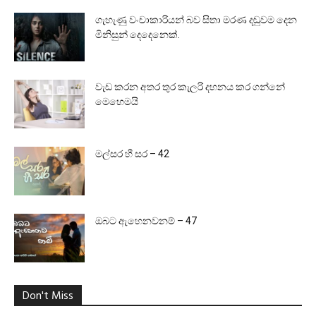
ගැහැණු වංචාකාරියන් බව සිතා මරණ දඬුවම දෙන
මිනිසුන් දෙදෙනෙක්.
වැඩ කරන අතර තුර කැලරි දහනය කර ගන්නේ
මෙහෙමයි
මල්සර හී සර – 42
ඔබට ඇහෙනවනම් – 47
Don't Miss