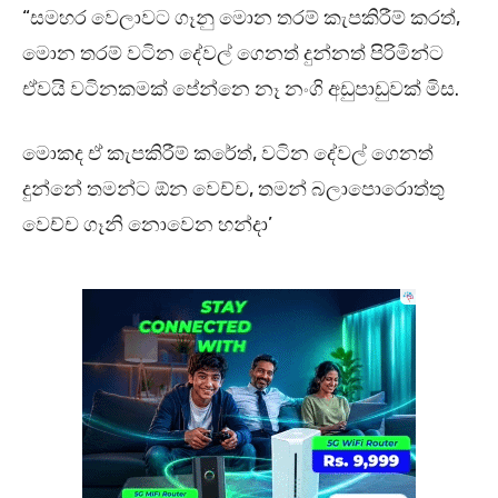
“සමහර වෙලාවට ගෑනු මොන තරම් කැපකිරීම් කරත්,
මොන තරම් වටින දේවල් ගෙනත් දුන්නත් පිරිමින්ට
ඒවයි වටිනකමක් පේන්නෙ නෑ නංගි අඩුපාඩුවක් මිස.
මොකද ඒ කැපකිරීම් කරේත්, වටින දේවල් ගෙනත්
දුන්නේ තමන්ට ඕන වෙච්ච, තමන් බලාපොරොත්තු
වෙච්ච ගෑනි නොවෙන හන්දා’