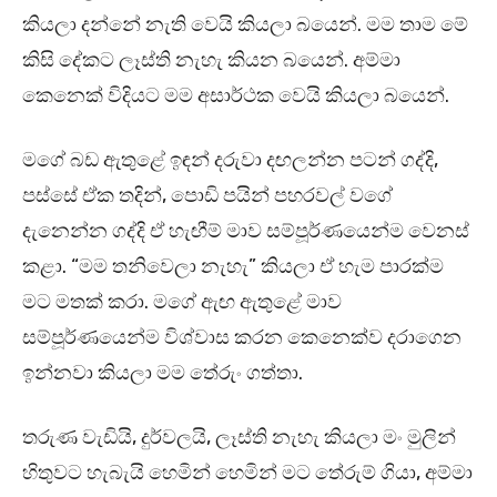
කියලා දන්නේ නැති වෙයි කියලා බයෙන්. මම තාම මේ
කිසි දේකට ලෑස්ති නැහැ කියන බයෙන්. අම්මා
කෙනෙක් විදියට මම අසාර්ථක වෙයි කියලා බයෙන්.
මගේ බඩ ඇතුළේ ඉඳන් දරුවා දඟලන්න පටන් ගද්දි,
පස්සේ ඒක තදින්, පොඩි පයින් පහරවල් වගේ
දැනෙන්න ගද්දි ඒ හැඟීම් මාව සම්පූර්ණයෙන්ම වෙනස්
කළා. “මම තනිවෙලා නැහැ” කියලා ඒ හැම පාරක්ම
මට මතක් කරා. මගේ ඇඟ ඇතුළේ මාව
සම්පූර්ණයෙන්ම විශ්වාස කරන කෙනෙක්ව දරාගෙන
ඉන්නවා කියලා මම තේරුං ගත්තා.
තරුණ වැඩියි, දුර්වලයි, ලෑස්ති නැහැ කියලා මං මුලින්
හිතුවට හැබැයි හෙමින් හෙමින් මට තේරුම් ගියා, අම්මා