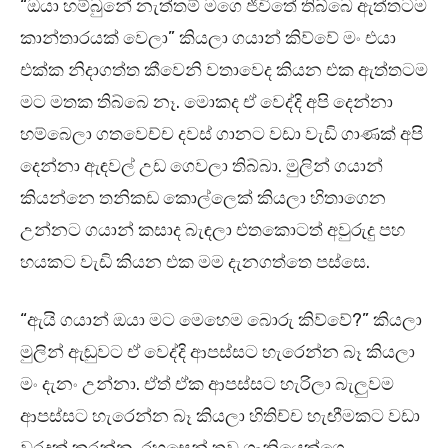
“ඔයා හම්බුනේ නැත්තම් මගෙ ජීවිතේ තිබ්බෙ ඇත්තටම
කාන්තාරයක් වෙලා” කියලා ගයාන් කිව්වේ මං එයා
එක්ක නිදාගත්ත කීවෙනි වතාවෙද කියන එක ඇත්තටම
මට මතක තිබ්බෙ නෑ. මොකද ඒ වෙද්දි අපි දෙන්නා
හම්බෙලා ගතවෙච්ච දවස් ගානට වඩා වැඩි ගාණක් අපි
දෙන්නා ඇඳවල් උඩ ගෙවලා තිබ්බා. මුලින් ගයාන්
කියන්නෙ තනිකඩ කොල්ලෙක් කියලා හිතාගෙන
උන්නට ගයාන් කසාද බැඳලා එතකොටත් අවුරුදු පහ
හයකට වැඩි කියන එක මම දැනගත්තෙ පස්සෙ.
“ඇයි ගයාන් ඔයා මට මෙහෙම බොරු කිව්වේ?” කියලා
මුලින් ඇඬුවට ඒ වෙද්දි ආපස්සට හැරෙන්න බෑ කියලා
මං දැනං උන්නා. ඒත් ඒක ආපස්සට හැරිලා බැලුවම
ආපස්සට හැරෙන්න බෑ කියලා හිතිච්ච හැඟීමකට වඩා