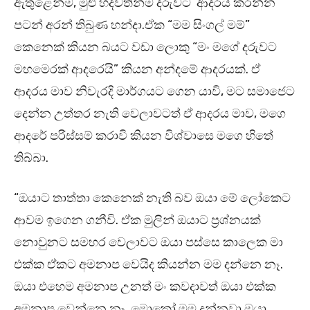
ඇතුළෙන්ම, මුළු හදවතින්ම දරුවට ආදරය කරන්න
පටන් අරන් තිබුණ හන්දා.ඒක “මම සිංගල් මම්”
කෙනෙක් කියන බයට වඩා ලොකු “මං මගේ දරුවට
මහමෙරක් ආදරෙයි” කියන අන්දමේ ආදරයක්. ඒ
ආදරය මාව නිවැරදි මාර්ගයට ගෙන යාවි, මට සමාජෙට
දෙන්න උත්තර නැති වෙලාවටත් ඒ ආදරය මාව, මගෙ
ආදරේ පරිස්සම් කරාවි කියන විශ්වාසෙ මගෙ හිතේ
තිබ්බා.
“ඔයාට තාත්තා කෙනෙක් නැති බව ඔයා මේ ලෝකෙට
ආවම ඉගෙන ගනීවි. ඒක මුලින් ඔයාට ප්‍රශ්නයක්
නොවුනට සමහර වෙලාවට ඔයා පස්සෙ කාලෙක මා
එක්ක ඒකට අමනාප වෙයිද කියන්න මම දන්නෙ නෑ.
ඔයා එහෙම අමනාප උනත් මං කවදාවත් ඔයා එක්ක
අමනාප වෙන්නෙ නෑ. මොකෝ මම දන්නවා ඔයා