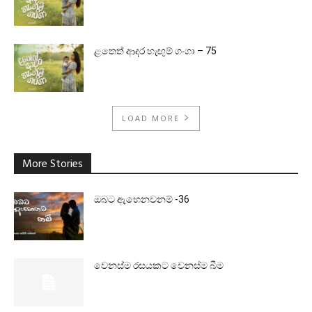
ළතෙත් ආදර හැඟුම් ගංගා – 75
LOAD MORE
More Stories
ඔබට ඇහෙනවනම් -36
වෙනස්ම රසයකට වෙනස්ම බීම