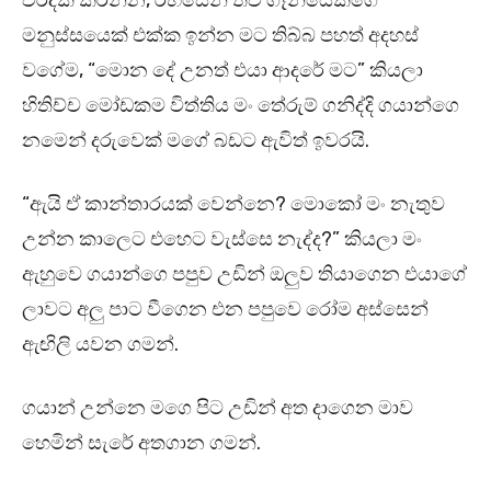
වරදක් කරන්න, රහසෙන් තව ගෑනියෙක්ගෙ
මනුස්සයෙක් එක්ක ඉන්න මට තිබ්බ පහත් අදහස්
වගේම, “මොන දේ උනත් එයා ආදරේ මට” කියලා
හිතිච්ච මෝඩකම විත්තිය මං තේරුම් ගනිද්දි ගයාන්ගෙ
නමෙන් දරුවෙක් මගේ බඩට ඇවිත් ඉවරයි.
“ඇයි ඒ කාන්තාරයක් වෙන්නෙ? මොකෝ මං නැතුව
උන්න කාලෙට එහෙට වැස්සෙ නැද්ද?” කියලා මං
ඇහුවෙ ගයාන්ගෙ පපුව උඩින් ඔලුව තියාගෙන එයාගේ
ලාවට අලු පාට වීගෙන එන පපුවෙ රෝම අස්සෙන්
ඇඟිලි යවන ගමන්.
ගයාන් උන්නෙ මගෙ පිට උඩින් අත දාගෙන මාව
හෙමින් සැරේ අතගාන ගමන්.