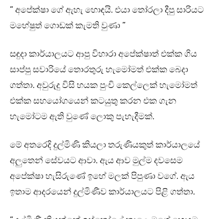
” අපේක්ෂා ගේ ඇහැ හොඳයි. එයා තෝරලා දීපු සාරියට
මහේෂුත් ගොඩක් කැමති වුණා ”
සඳුදා කාර්යාලයට ආපු විහාරා අපේක්ෂාත් එක්ක ගිය
සාප්පු සවාරියේ තොරතුරු හැමෝමත් එක්ක බෙදා
ගත්තා. අවුරුදු විසි හයක පුංචි කෙල්ලෙක් හැමෝමත්
එක්ක සහයෝගයෙන් කටයුතු කරන එක ගැන
හැමෝටම ඇති වුණේ ලොකු පැහැදීමක්.
මේ අතරෙදි දුල්මිණි කියලා තරුණියකුත් කාර්යාලයේ
අලුතෙන් සේවයට ආවා. ඇය ආව මුල්ම දවසෙම
අපේක්ෂා හැසිරුණේ ඉහේ මලක් පිපුණා වගේ. ඇය
ඉතාම ආදරයෙන් දුල්මිණීව කාර්යාලයට පිළි ගත්තා.