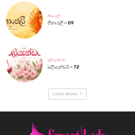
ගීතාංජලී
ගීතාංජලී – 09
ඔලියැන්ඩර්
ඔලියැන්ඩර් – 72
LOAD MORE