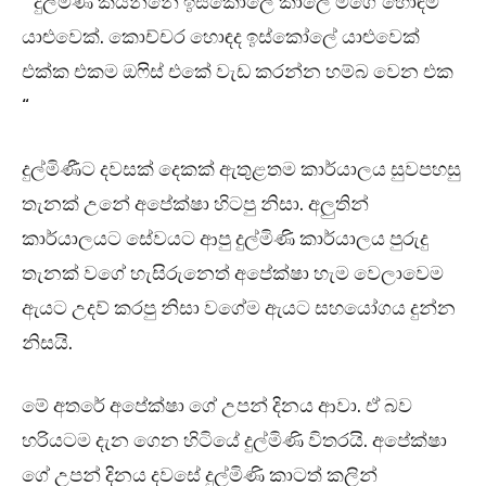
” දුල්මිණී කියන්නේ ඉස්කෝලේ කාලෙ මගේ හොඳම
යාළුවෙක්. කොච්චර හොඳද ඉස්කෝලේ යාළුවෙක්
එක්ක එකම ඔෆිස් එකේ වැඩ කරන්න හම්බ වෙන එක
“
දුල්මිණීට දවසක් දෙකක් ඇතුළතම කාර්යාලය සුවපහසු
තැනක් උනේ අපේක්ෂා හිටපු නිසා. අලුතින්
කාර්යාලයට සේවයට ආපු දුල්මිණි කාර්යාලය පුරුදු
තැනක් වගේ හැසිරුනෙත් අපේක්ෂා හැම වෙලාවෙම
ඇයට උදව් කරපු නිසා වගේම ඇයට සහයෝගය දුන්න
නිසයි.
මේ අතරේ අපේක්ෂා ගේ උපන් දිනය ආවා. ඒ බව
හරියටම දැන ගෙන හිටියේ දුල්මිණි විතරයි. අපේක්ෂා
ගේ උපන් දිනය දවසේ දුල්මිණි කාටත් කලින්