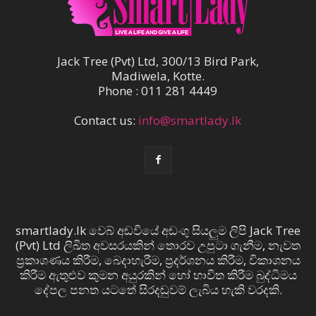
Jack Tree (Pvt) Ltd, 300/13 Bird Park,
Madiwela, Kotte.
Phone : 011 281 4449
Contact us:
info@smartlady.lk
smartlady.lk වෙබ් අඩවියේ අඩංගු සියලුම ලිපි Jack Tree
(Pvt) Ltd ලිඛිත අවසරයකින් තොරව උපුටා ගැනීම, නැවත
ප්‍රකාශණය කිරීම, බෙදාහැරීම, ප්‍රදර්ශනය කිරීම, විකාශනය
කිරීම ඇතුළුව කුමන අයුරකින් හෝ භාවිත කිරීම බුද්ධිමය
දේපල පනත යටතේ සිරදඬුවම් ලැබිය හැකි වරදකි.