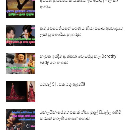
අවසන් හුස්මතෙක් රැකගත් ඉන්දියානු – ලංකා
ආදරය
තම පෙම්වතියගේ මරණය නිසා සමාජ අපවාදයට
ලක් වූ කොරියානු තරුව
නැවත ඉපදීම ඇත්තක් බව ඔප්පු කල Dorothy
Eady ගෙ කතාව
රටවල් 51, එක රතු ඇඳුමයි!
ඔන්ලයින් පේමට් එකක් නිසා මුදල් සියල්ල අහිමි
කරගත් තරුණියකගේ කතාව