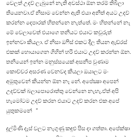
වෙලත් උදව් ලැබුනේ නැති අවස්ථා ඕන තරම් තිබිලා
තියෙනවා.ඒ නිසාම වෙන්න ඇති එයා අනිත් අයට උදව්
කරන්න දෙපාරක් හිතන්නෙ නැත්තේ. මං හිතන්නේ නෑ
මේ වෙලාවෙත් එයාගෙ තනියට එයාට කවුරුත්
ඉන්නවා කියලා. ඒ නිසා ඔෆිස් එකට දීල තියන ඇඩ්රස්
එකක් හොයාගෙන ගිහින් හරි එයාට උදව් කරන්න ඕන.
තනියෙන් ඉන්න මනුස්සයෙක් අසනීප වුණාම
කොච්චර අසරණ වෙනවද කියලා ඔයාලට මං
අමුතුවෙන් කියන්න ඕන නෑ නේ. අපේක්‍ෂා අපෙන්
උදව්වක් බලාපොරොත්තු වෙන්නෙ නැහැ.ඒත් අපි
හැමෝටම උදව් කරන එයාට උදව් කරන එක අපේ
යුතුකමනේ ”
දුල්මිණි දෑස් වලට නැගුණු කඳුළු පිස දා ගත්තා. අපේක්ෂා