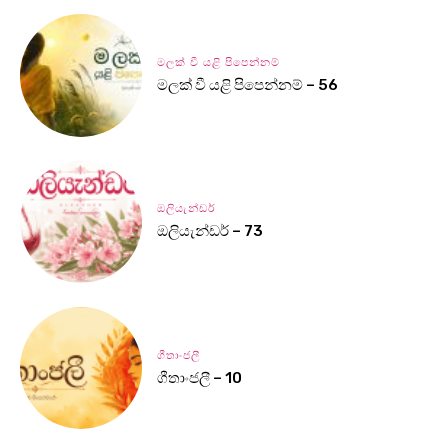
මලක් වී යළි පිපෙන්නම්
මලක් වී යළි පිපෙන්නම් – 56
ඔලියැන්ඩර්
ඔලියැන්ඩර් – 73
ගීතාංජලී
ගීතාංජලී – 10