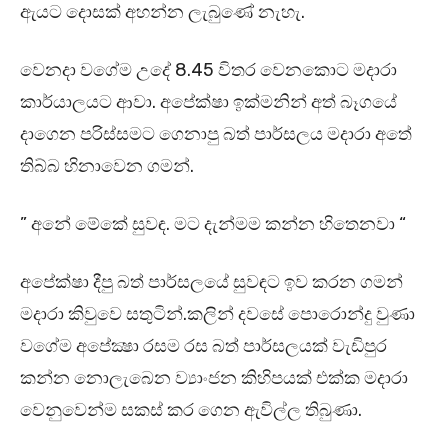
ඇයට දොසක් අහන්න ලැබුණේ නැහැ.
වෙනදා වගේම උදේ 8.45 විතර වෙනකොට මදාරා
කාර්යාලයට ආවා. අපේක්ෂා ඉක්මනින් අත් බෑගයේ
දාගෙන පරිස්සමට ගෙනාපු බත් පාර්සලය මදාරා අතේ
තිබ්බ හිනාවෙන ගමන්.
” අනේ මේකේ සුවඳ. මට දැන්මම කන්න හිතෙනවා “
අපේක්ෂා දීපු බත් පාර්සලයේ සුවඳට ඉව කරන ගමන්
මදාරා කිවුවෙ සතුටින්.කලින් දවසේ පොරොන්දු වුණා
වගේම අපේක්‍ෂා රසම රස බත් පාර්සලයක් වැඩිපුර
කන්න නොලැබෙන ව්‍යාංජන කිහිපයක් එක්ක මදාරා
වෙනුවෙන්ම සකස් කර ගෙන ඇවිල්ල තිබුණා.