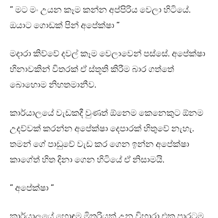
” මට මං උයන කෑම කන්න අප්පිරිය වෙලා හිටියේ.
ඔයාට ගොඩක් පින් අපේක්ෂා ”
මදාරා කිව්වේ දවල් කෑම වෙලාවෙන් පස්සේ. අපේක්ෂා
හිනාවකින් විතරක් ඒ ස්තූති කිරීම බාර ගත්තේ
බොහොම නිහතමානීව.
කාර්යාලයේ වැඩකදී වුණත් ඕනෙම කෙනෙකුට ඕනම
උදව්වක් කරන්න අපේක්ෂා දෙපාරක් හිතුවේ නැහැ.
තමන් ගේ පාඩුවේ වැඩ කර ගෙන ඉන්න අපේක්ෂා
කාගේත් හිත දිනා ගෙන හිටියේ ඒ නිසාමයි.
” අපේක්ෂා ”
කාර්යාලයේ හොඳම මිතුරියක් උන විහාරා එක පාරටම