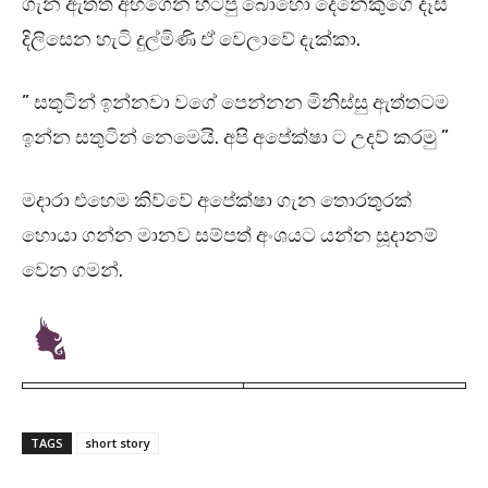
ගැන ඇත්ත අහගෙන හිටපු බොහෝ දෙනෙකුගේ දෑස්
දිලිසෙන හැටි දුල්මිණි ඒ වෙලාවේ දැක්කා.
” සතුටින් ඉන්නවා වගේ පෙන්නන මිනිස්සු ඇත්තටම
ඉන්න සතුටින් නෙමෙයි. අපි අපේක්ෂා ට උදව් කරමු ”
මදාරා එහෙම කිව්වේ අපේක්ෂා ගැන තොරතුරක්
හොයා ගන්න මානව සම්පත් අංශයට යන්න සූදානම්
වෙන ගමන්.
TAGS
short story