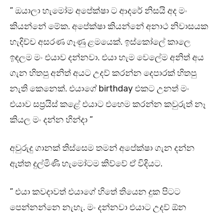
” ඔයාලා හැමෝම අපේක්ෂා ට ආදරේ නිසයි අද මං
කියන්නේ මේක. අපේක්ෂා කියන්නේ අනාථ නිවාසයක
හැදිච්ච අසරණ ගෑණු ළමයෙක්. ඉස්කෝලේ කාලෙ
ඉඳලම මං එයාව දන්නවා. එයා හැම වෙලේම අනිත් අය
ගැන හිතපු අනිත් අයට උදව් කරන්න දෙපාරක් හිතපු
නැති කෙනෙක්. එයාගේ birthday එකට උනත් මං
එයාව සප්‍රයිස් කළේ එයාට එහෙම කරන්න කවුරුත් නෑ
කියල මං දන්න හින්දා ”
අවුරුදු ගානක් තිස්සෙම තමන් අපේක්ෂා ගැන දන්න
ඇත්ත දුල්මිණි හැමෝටම කිව්වේ ඒ විදියට.
” එයා කවදාවත් එයාගේ හිතේ තියෙන දුක පිටට
පෙන්නන්නෙ නැහැ. මං දන්නවා එයාට උදව් ඕන