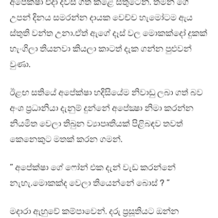
අපේක්ෂා එදා දවස ගත කළේ සතුටෙන්. තමන් ගේ
උපන් දිනය සමරන්න දායක වෙච්ච හැමෝටම ඇය
ස්තුති වන්ත උනා.ඒත් ඇගේ දෑස් වල මොකක්දෝ දුකක්
හැංගිලා තියනවා කියලා කාටත් දැක ගන්න පුළුවන්
වුණා.
ඊළඟ සතියේ අපේක්ෂා හදිසියේම නිවාඩු ලබා ගත් බව
අංශ ප්‍රධානියා දැනුම් දුන්නේ අපේක්‍ෂා නිමා කරන්න
නියමිත වෙලා තිබුන ව්‍යාපෘතියක් පිළිබඳව තවත්
කෙනෙකුට මතක් කරන ගමන්.
” අපේක්ෂා ගේ ෆෝන් එක දැන් වැඩ කරන්නේ
නැහැ.මොකක්ද වෙලා තියෙන්නේ බොස් ? ”
මදාරා ඇහුවේ කම්පාවෙන්. දරු ප්‍රසූතියට ඔන්න