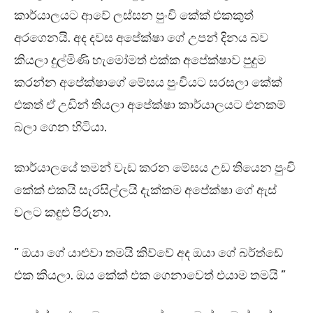
කාර්යාලයට ආවේ ලස්සන පුංචි කේක් එකකුත්
අරගෙනයි. අද දවස අපේක්ෂා ගේ උපන් දිනය බව
කියලා දුල්මිණි හැමෝමත් එක්ක අපේක්ෂාව පුදුම
කරන්න අපේක්ෂාගේ මේසය පුංචියට සරසලා කේක්
එකත් ඒ උඩින් තියලා අපේක්ෂා කාර්යාලයට එනකම්
බලා ගෙන හිටියා.
කාර්යාලයේ තමන් වැඩ කරන මේසය උඩ තියෙන පුංචි
කේක් එකයි සැරසිල්ලයි දැක්කම අපේක්ෂා ගේ ඇස්
වලට කඳුළු පිරුනා.
” ඔයා ගේ යාළුවා තමයි කිව්වේ අද ඔයා ගේ බර්ත්ඩේ
එක කියලා. ඔය කේක් එක ගෙනාවෙත් එයාම තමයි ”