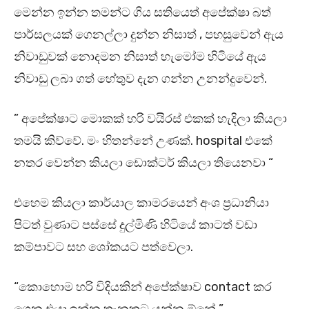
මෙන්න ඉන්න තමන්ට ගිය සතියෙත් අපේක්ෂා බත්
පාර්සලයක් ගෙනල්ලා දුන්න නිසාත් , පහසුවෙන් ඇය
නිවාඩුවක් නොදමන නිසාත් හැමෝම හිටියේ ඇය
නිවාඩු ලබා ගත් හේතුව දැන ගන්න උනන්දුවෙන්.
” අපේක්ෂාට මොකක් හරි වයිරස් එකක් හැදිලා කියලා
තමයි කිව්වේ. මං හිතන්නේ උණක්. hospital එකේ
නතර වෙන්න කියලා ඩොක්ටර් කියලා තියෙනවා “
එහෙම කියලා කාර්යාල කාමරයෙන් අංශ ප්‍රධානියා
පිටත් වුණාට පස්සේ දුල්මිණි හිටියේ කාටත් වඩා
කම්පාවට සහ ශෝකයට පත්වෙලා.
“කොහොම හරි විදියකින් අපේක්ෂාව contact කර