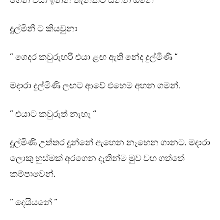
ගෙන එයා ඉන්න තැනකට යන්න ඕනේ ”
දුල්මිනී ට කියවුනා
” ගෙදර කවුරුහරි එයා ළඟ ඇති නේද දුල්මිණි “
මදාරා දුල්මිණි ලඟට ආවේ එහෙම අහන ගමන්.
” එයාට කවුරුත් නැහැ “
දුල්මිණි උත්තර දුන්නේ ඇහෙන නෑහෙන ගානට. මදාරා
ලොකු හුස්මක් අරගෙන දෑතින්ම මුව වහ ගත්තේ
කම්පාවෙන්.
” දෙයියනේ ”