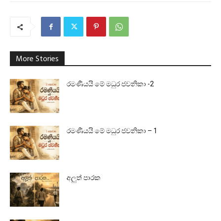
More Stories
රමණීයයි මේ මධුර ජවනිකා -2
රමණීයයි මේ මධුර ජවනිකා – 1
අලුත් පාරක