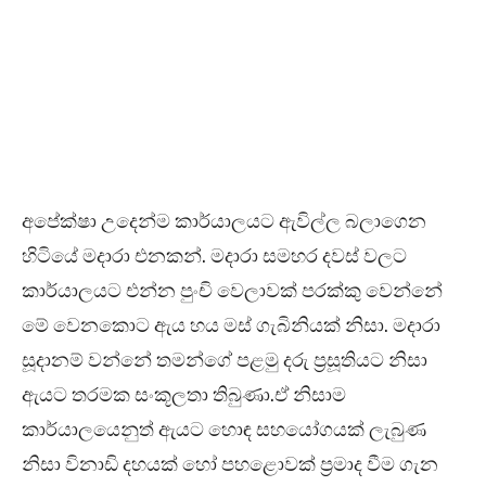
අපේක්ෂා උදෙන්ම කාර්යාලයට ඇවිල්ල බලාගෙන
හිටියේ මදාරා එනකන්. මදාරා සමහර දවස් වලට
කාර්යාලයට එන්න පුංචි වෙලාවක් පරක්කු වෙන්නේ
මේ වෙනකොට ඇය හය මස් ගැබිනියක් නිසා. මදාරා
සූදානම් වන්නේ තමන්ගේ පළමු දරු ප්‍රසූතියට නිසා
ඇයට තරමක සංකූලතා තිබුණා.ඒ නිසාම
කාර්යාලයෙනුත් ඇයට හොඳ සහයෝගයක් ලැබුණ
නිසා විනාඩි දහයක් හෝ පහළොවක් ප්‍රමාද වීම ගැන