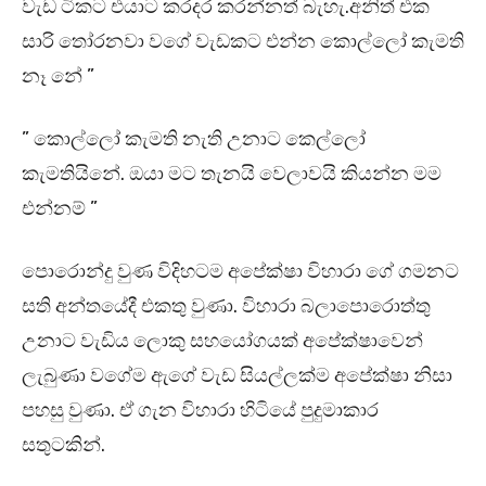
වැඩ ටිකට එයාට කරදර කරන්නත් බැහැ.අනිත් එක
සාරි තෝරනවා වගේ වැඩකට එන්න කොල්ලෝ කැමති
නෑ නේ ”
” කොල්ලෝ කැමති නැති උනාට කෙල්ලෝ
කැමතියිනේ. ඔයා මට තැනයි වෙලාවයි කියන්න මම
එන්නම් ”
පොරොන්දු වුණ විදිහටම අපේක්ෂා විහාරා ගේ ගමනට
සති අන්තයේදී එකතු වුණා. විහාරා බලාපොරොත්තු
උනාට වැඩිය ලොකු සහයෝගයක් අපේක්ෂාවෙන්
ලැබුණා වගේම ඇගේ වැඩ සියල්ලක්ම අපේක්ෂා නිසා
පහසු වුණා. ඒ ගැන විහාරා හිටියේ පුදුමාකාර
සතුටකින්.