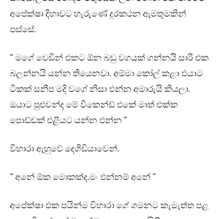
අපේක්ෂා දිහාවට හැරුණේ දුරකථන ඇමතුමකින්
පස්සේ.
” මගේ වෙඩින් එකට ඕන බඩු වගයක් ගන්නයි සාරි එක
බලන්නයි යන්න තියෙනවා. අම්මා කෝල් කළා එයාට
ටිකක් සනීප මදි වගේ නිසා එන්න අමාරුයි කියලා.
ඔයාට පුළුවන්ද මේ වීකෙන්ඩ් එකේ මාත් එක්ක
පොඩ්ඩක් එළියට යන්න එන්න ”
විහාරා ඇහුවේ දෙගිඩියාවෙන්.
” අනේ ඕක මොකක්ද.මං එන්නම් අනේ ”
අපේක්ෂා එක පයින්ම විහාරා ගේ ගමනට කැමැත්ත පළ