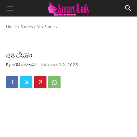
Home
Stories
Mini Stories
අපේක්‍ෂා
By
හර්ෂි සේනාධීර
ඔක්තෝබර් 9, 2025