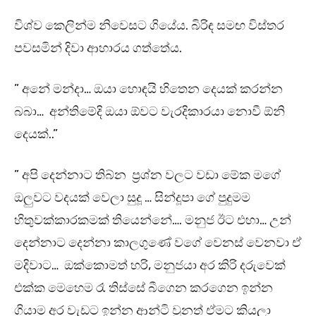
විශ්ව කෙලින්ම නිවෙසට ගියේය. බිරිඳ සමඟ විස්තර
පවසමින් දිවා ආහාරය ගත්තේය.
” අනේ මන්දා… ඔයා හොඳයි හිතෙන දෙයක් කරන්න
බබා… අන්තිමේදි ඔයා ඕවට වැරදිකාරයා නොවී ඕනි
දෙයක්..”
” අපි දෙන්නාට තිබ්න ප්‍රශ්න වලට වඩා මේක මගේ
ඔලුවට වදයක් වෙලා සුදූ … සින්දූපා ගේ පුදුමම
හිතුවක්කාරකමක් තියෙන්නේ…. මනුජ ඊට එහා… උන්
දෙන්නාට දෙන්නා කාලගුණේ වගේ වෙනස් වෙනවා ඒ
මදිවාට… ඔක්කොමත් හරි, මනුජයා අර කිරි දරුවෙක්
එක්ක මෙහෙම රෑ තිස්සේ බීගෙන කරගෙන ඉන්න
ගියාම අර වැඩට ඉන්න ආන්ටි වුනත් ඒමට කියලා