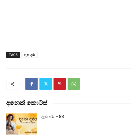
TAGS
දෑත දරා
අනෙක් කොටස්
දෑත දරා – 88