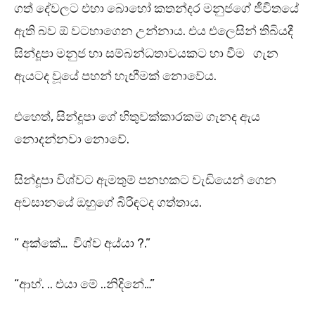
ගත් දේවලට එහා බොහෝ කතන්දර මනුජගේ ජීවිතයේ
ඇති බව ඕ වටහාගෙන උන්නාය. එය එලෙසින් තිබියදී
සින්දූපා මනුජ හා සම්බන්ධතාවයකට හා වීම ගැන
ඇයටද වූයේ පහන් හැඟීමක් නොවේය.
එහෙත්, සින්දූපා ගේ හිතුවක්කාරකම ගැනද ඇය
නොදන්නවා නොවේ.
සින්දූපා විශ්වට ඇමතුම් පනහකට වැඩියෙන් ගෙන
අවසානයේ ඔහුගේ බිරිඳටද ගත්තාය.
” අක්කේ… විශ්ව අය්යා ?.”
“ආහ්. .. එයා මේ ..නිදිනේ…”