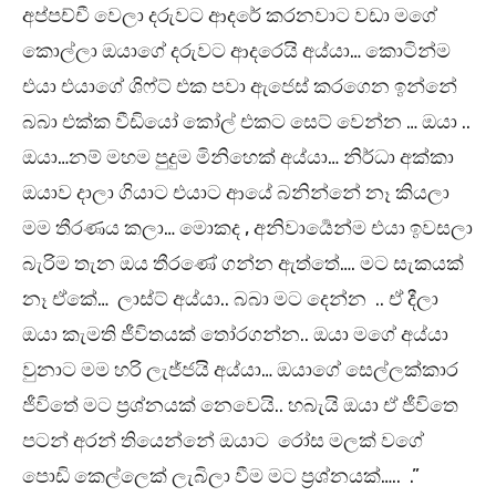
අප්පච්චී වෙලා දරුවට ආදරේ කරනවාට වඩා මගේ
කොල්ලා ඔයාගේ දරුවට ආදරෙයි අය්යා… කොටින්ම
එයා එයාගේ ශිෆ්ට් එක පවා ඇජෙස් කරගෙන ඉන්නේ
බබා එක්ක වීඩියෝ කෝල් එකට සෙට් වෙන්න … ඔයා ..
ඔයා…නම් මහම පුදුම මිනිහෙක් අය්යා… නිර්ධා අක්කා
ඔයාව දාලා ගියාට එයාට ආයේ බනින්නේ නෑ කියලා
මම තීරණය කලා… මොකද , අනිවාර්‍යෙන්ම එයා ඉවසලා
බැරිම තැන ඔය තීරණේ ගන්න ඇත්තේ…. මට සැකයක්
නෑ ඒකේ… ලාස්ට් අය්යා.. බබා මට දෙන්න .. ඒ දීලා
ඔයා කැමති ජීවිතයක් තෝරගන්න.. ඔයා මගේ අය්යා
වුනාට මම හරි ලැජ්ජයි අය්යා… ඔයාගේ සෙල්ලක්කාර
ජීවිතේ මට ප්‍රශ්නයක් නෙවෙයි.. හබැයි ඔයා ඒ ජීවිතෙ
පටන් අරන් තියෙන්නේ ඔයාට රෝස මලක් වගේ
පොඩි කෙල්ලෙක් ලැබිලා වීම මට ප්‍රශ්නයක්….. .”