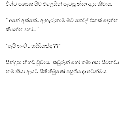
විශ්ව පසෙක සිට එලෙසින් පැවසූ නිසා ඇය කීවාය.
” අනේ අක්කේ.. ඇහැරුනාම මට කෝල් එකක් දෙන්න
කියන්නකෝ… “
“ඇයි නංගී .. හදිසියක්ද ??”
සින්දූපා නිහඬ වූවාය. කවුරුන් හෝ තමා අසා සිටිනවා
නම් කියා ඇයට සිතී තිබුණේ පසුගිය දා පටන්මය.