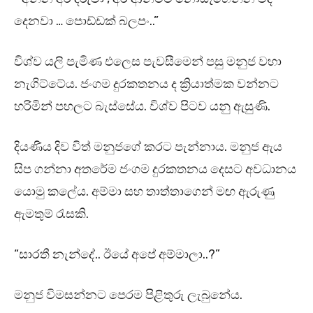
දෙනවා … පොඩ්ඩක් බලපං..”
විශ්ව යලි පැමිණ එලෙස පැවසීමෙන් පසු මනුජ වහා
නැගිට්ටේය. ජංගම දුරකතනය ද ක්‍රියාත්මක වන්නට
හරිමින් පහලට බැස්සේය. විශ්ව පිටව යනු ඇසුණි.
දියණිය දිව විත් මනුජගේ කරට පැන්නාය. මනුජ ඇය
සිප ගන්නා අතරේම ජංගම දුරකතනය දෙසට අවධානය
යොමු කලේය. අම්මා සහ තාත්තාගෙන් මඟ ඇරුණු
ඇමතුම් රැසකි.
“සාරතී නැන්දේ.. ඊයේ අපේ අම්මාලා..?”
මනුජ විමසන්නට පෙරම පිළිතුරු ලැබුනේය.