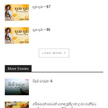
දෑත දරා – 87
දෑත දරා – 86
LOAD MORE
More Stories
මීදුම් මාරුත -6
ශරීරයටත් සමටත් හොඳ ප්‍රතිලාභ ලබා ගැනීමට