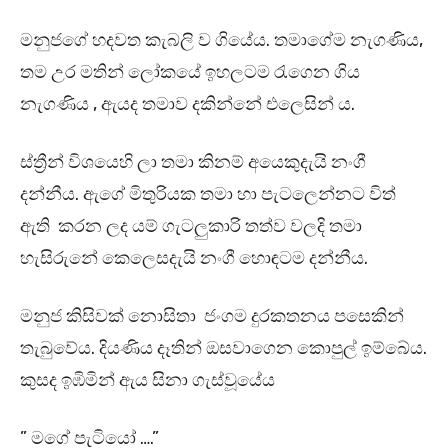
මනුජගේ හදවත කැබලි ව ගියේය. තමාගේම නැගණිය,
තම උර මතින් ලෝකයේ ඉහලටම රැගෙන ගිය
නැගණිය , ඇයද තමාව දකින්නේ එලෙසින් ය.
ස්ත්‍රීන් විශයෙහි ලා තමා කිනම් අයෙකුදැයි නංගී
දන්නීය. ඇගේ මිතුරියක තමා හා පැටලෙන්නට විත්
ඇති කරන ලද යම් ගැටලුකාරි තත්ව වලදි තමා
හැසිරුනේ කෙලෙසදැයි නංගී හොඳටම දන්නීය.
මනුජ කිසිවක් නොසිතා ජංගම දුරකතනය පසෙකින්
තැබුවේය. දියණිය දෑතින් ඔසවාගෙන කොපුල් ඉම්බේය.
කුසද ඉඹිමින් ඇය සිනා ගැස්වූයේය
” මගේ පැටියෝ ….”