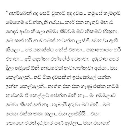
” අහම්බෙන් අද සෙට් වුනාට අද දවස .. තමුසේ හැමදාම
මෙහෙම වෙන්නැති අය්යා… කාර් එක නැතුව මහ රෑ
ගෙදර ආවා කියලා අම්මා කිව්වම මට නිකමට හිතුනා
මොකක් හරි නාඩගමක් නටන්න ලෑස්ති වෙනවා ඇති
කියලා … මම නෙක්ස්ට් මන්ත් එනවා… කොහොමම හරි
එනවා…. අපි දෙන්නා එන්ගේජ් වෙනවා.. දරුවාව අපට
දීලා තමුසේ ඕනි නාඩගමක් නටාගන්නවා අය්යා.. ඔය
කෙල්ලෙක්… තව ටික දවසකින් ඉස්කෝලේ යන්න
ඉන්න කෙල්ලෙක්… තාත්ත එක එක ගෑණු එක්ක නටම
නාඩගම් ඒ කෙල්ලට පේන්න ඕනි නෑ…. මං අම්මලාට
මේවා කියන්නේ නෑ.. හැබැයි දරුවා මට ඕනි… මම
මෙයා එක්ක කතා කලා.. එයා ලෑස්තියි … එයා
කොහොමටත් දරුවාට පණ ඇරලා…. ඔයා එයාගේ