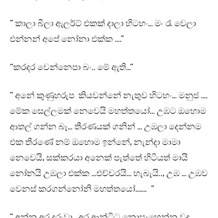
” කාලා බීලා ඇලර්ට් එකක් දාලා හිටහං… මං රෑ වෙලා
එන්නන් අපේ නෝනා එක්ක ….”
“කරදර වෙන්නෙපා බං.. මේ ඇති…”
” අනේ කුණුහරුප කියවන්නේ නැතුව හිටහං… මනුජ ….
මේක සෙල්ලමක් නෙවෙයි මහත්තයෝ… උඹට ඔහොම
ආතල් ගන්න බෑ… තීරණයක් ගනින් … උඹලා දෙන්නම
එක තීරණේ නම් ඔහොම ඉන්නේ, නැන්දා මාමා
නෙවෙයි, සක්කරයා අනෙක් පැත්තේ හිටියත් මායි
නෝනයි උඹලා එක්ක …එච්චරයි… හැබැයි.., උඹ … උඹව
වෙනස් කරගන්නෝනි මහත්තයෝ……. “
” අන්න අර දරුවා , අර ආන්ටිට නොසෑහෙන්න වද