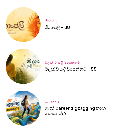
ගීතාංජලී
ගීතාංජලී – 08
මලක් වී යළි පිපෙන්නම්
මලක් වී යළි පිපෙන්නම් – 55
CAREER
ඔයත් Career zigzagging කරන
කෙනෙක්ද?