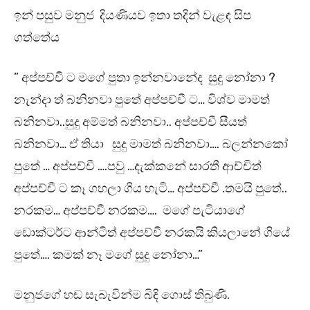
ඉන් පසුව මනුජ දියණියව ඉතා තදින් වැළඳ සිප
ගත්තේය
” අප්පච්චී ට මගේ පුතා ඉන්නවානේද සුදු නෝනා ?
නැන්දා ත් බනිනවා පුතේ අප්පච්චී ට… විශ්ව මාමත්
බනිනවා..සුදු අම්මත් බනිනවා.. අප්පච්චී සීයත්
බනිනවා… ඒ තියා සුදු මාමත් බනිනවා…. බලන්නකෝ
පුතේ … අප්පච්චී ….පවු …දැක්කනේ සාරතී ආච්චිත්
අප්පච්චී ට කෑ ගහලා ගිය හැටි… අප්පච්චී .තමයි පුතේ..
නරකම… අප්පච්චී නරකම…. මගේ පැටියාගේ
ඩොක්ටර්ට ආන්ටිත් අප්පච්චී නරකයි කියලානේ ගියේ
පුතේ…. කමක් නෑ මගේ සුදු නෝනා…”
මනුජගේ හඬ සැබැවින්ම බිඳි ගොස් තිබුණි.