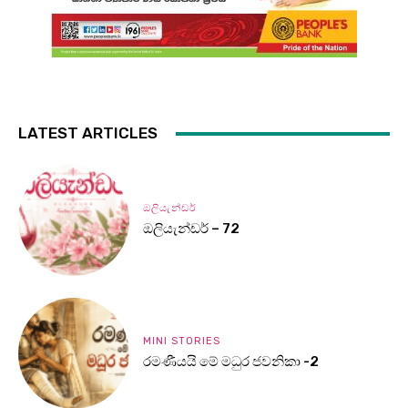
LATEST ARTICLES
ඔලියැන්ඩර්
ඔලියැන්ඩර් – 72
MINI STORIES
රමණීයයි මේ මධුර ජවනිකා -2