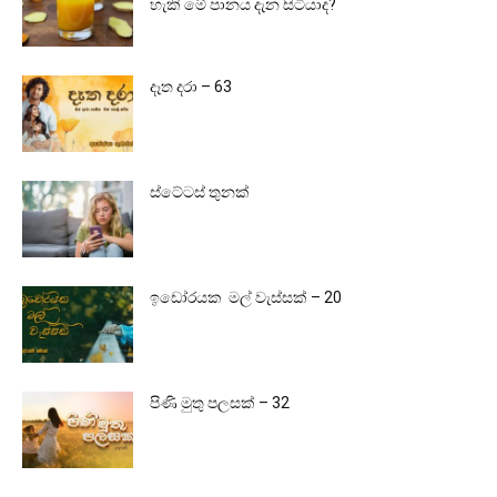
හැකි මේ පානය දැන සිටියාද?
දෑත දරා – 63
ස්ටේටස් තුනක්
ඉඩෝරයක මල් වැස්සක් – 20
පිණි මුතු පලසක් – 32