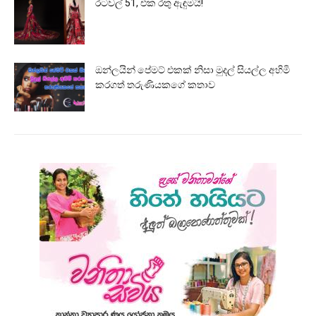
රටවල් 51, එක රතු ඇඳුමයි!
ඔන්ලයින් පේමට් එකක් නිසා මුදල් සියල්ල අහිමි
කරගත් තරුණියකගේ කතාව