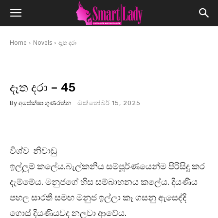
Home
Novels
දෑත දරා
දෑත දරා – 45
By
අපේක්ෂා ගුණරත්න
ඔක්තෝබර් 15, 2025
විශ්ව නිවාඩු
ඉල්ලුම් කලේය.බැල්කනිය සම්පූර්ණයෙන්ම පිරිසිදු කර
දැම්මේය. මනුජගේ හිස සම්බාහනය කලේය. දියණිය
පහල සාරතී සමඟ මනුජ ඉල්ලා කෑ ගසනු ඇසෙද්දි
ගොස් දියණියවද නලවා ආවේය.