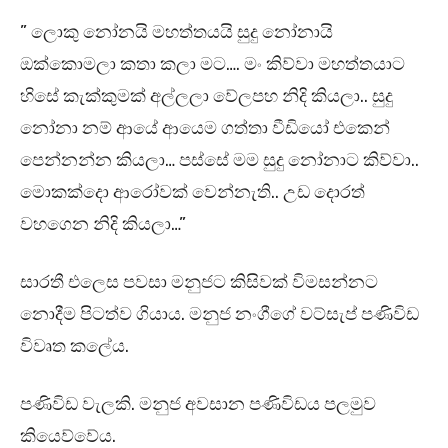
” ලොකු නෝනයි මහත්තයයි සුදු නෝනායි
ඔක්කොමලා කතා කලා මට…. මං කිව්වා මහත්තයාට
හිසේ කැක්කුමක් අල්ලලා වේලපහ නිදි කියලා.. සුදු
නෝනා නම් ආයේ ආයෙම ගත්තා වීඩියෝ එකෙන්
පෙන්නන්න කියලා… පස්සේ මම සුදු නෝනාට කිව්වා..
මොකක්දො ආරෝවක් වෙන්නැති.. උඩ දොරත්
වහගෙන නිදි කියලා…”
සාරතී එලෙස පවසා මනුජට කිසිවක් විමසන්නට
නොදීම පිටත්ව ගියාය. මනුජ නංගීගේ වට්සැප් පණිවිඩ
විවෘත කලේය.
පණිවිඩ වැලකි. මනුජ අවසාන පණිවිඩය පලමුව
කියෙව්වේය.