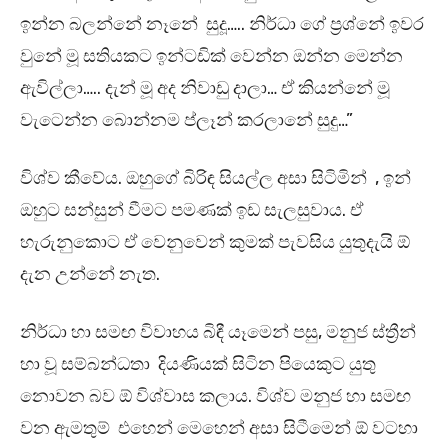
ඉන්න බලන්නේ නෑනේ සුදූ….. නිර්ධා ගේ ප්‍රශ්නේ ඉවර
වුනේ මූ සතියකට ඉන්ටඩික් වෙන්න ඔන්න මෙන්න
ඇවිල්ලා….. දැන් මූ අද නිවාඩු දාලා… ඒ කියන්නේ මූ
වැටෙන්න බොන්නම ප්ලෑන් කරලානේ සුදු…”
විශ්ව කීවේය. ඔහුගේ බිරිඳ සියල්ල අසා සිටිමින් , ඉන්
ඔහුට සන්සුන් වීමට පමණක් ඉඩ සැලසුවාය. ඒ
හැරුනුකොට ඒ වෙනුවෙන් කුමක් පැවසිය යුතුදැයි ඕ
දැන උන්නේ නැත.
නිර්ධා හා සමඟ විවාහය බිඳී යෑමෙන් පසු, මනුජ ස්ත්‍රීන්
හා වූ සම්බන්ධතා දියණියක් සිටින පියෙකුට යුතු
නොවන බව ඕ විශ්වාස කලාය. විශ්ව මනුජ හා සමඟ
වන ඇමතුම් එහෙන් මෙහෙන් අසා සිටීමෙන් ඕ වටහා