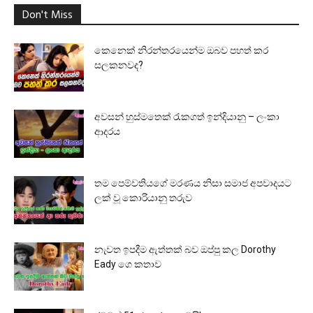
Don't Miss
කෙනෙක් නිරන්තරයෙන්ම ඔබව පහත් කර
සලකනවද?
අවසන් හුස්මතෙක් රැකගත් ඉන්දියානු – ලංකා
ආදරය
තම පෙම්වතියගේ මරණය නිසා සමාජ අපවාදයට
ලක් වූ කොරියානු තරුව
නැවත ඉපදීම ඇත්තක් බව ඔප්පු කල Dorothy
Eady ගෙ කතාව