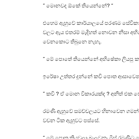
” මොනවද ඕකේ තියෙන්නේ? “
එහෙම ඇහුවේ කාර්යාලයේ පරණම සේවිකා
වලට ඇය එතරම් මැදිහත් නොවන නිසා අ
වෙනකොට තිබුනෙ නැහැ.
” මේ පොතේ තියෙන්නේ අභිෂේකා ලියපු කව
ඉරේෂා උත්තර දුන්නේ කවි පොත ආසාවෙන් 
” කවි ? ඒ මොන විකාරයක්ද ? අනිත් එක
රමණි ඇහුවේ සමච්චලයට හිනාවෙන ගමන්. 
වචන ටික ඇහුවට පස්සේ.
” මේ පොත කියවලා බැලුවනං මිස් රමණි