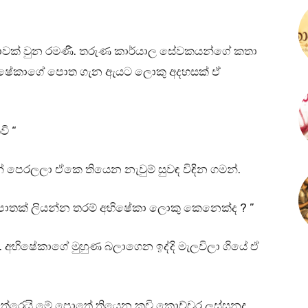
වක් වුන රමණී. තරුණ කාර්යාල සේවකයන්ගේ කතා
භිෂේකාගේ පොත ගැන ඇයට ලොකු අදහසක් ඒ
ි “
පෙරලලා ඒකෙ තියෙන නැවුම් සුවඳ විඳින ගමන්.
 පොතක් ලියන්න තරම් අභිෂේකා ලොකු කෙනෙක්ද ? ”
අභිෂේකාගේ මුහුණ බලාගෙන ඉද්දි මැලවිලා ගියේ ඒ
ට තේරෙයි මේ පොතේ තියෙන කවි කොච්චර ලස්සනද