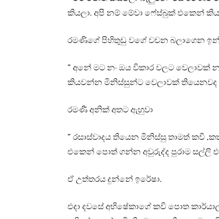
කියලා. අපි නම් මේවා ෆේස්බුක් එකෙන් ක
රමණිගේ පිහිතුඩු වගේ වචන බලාගෙන ඉන්
” අනේ මට නං ඔය විකාර වලට වෙලාවක් 
කියවන්න මිනිස්සුන්ට වෙලාවක් තියෙනවද
රමණී අනික් අතට ඇහුවා
” රසාස්වාදය තියෙන මිනිස්සු තාමත් කවි ,
එකෙන් පොත් ගන්න අවුරුද්ද පුරාම සල්ලි 
ඒ උත්තරය දුන්නේ ඉරේෂා.
එදා දවසේ අභිෂේකාගේ කවි පොත කාර්යාලය