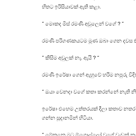
හිතට ඉරිසියාවක් ඇති කළා.
” මොකද මිස් රමණි අවුලෙන් වගේ ? ”
රමණි පරිගණකයටම මූණ ඔබා ගෙන දවස ති
” කිසිම අවුලක් නෑ. ඇයි ? “
රමණි ඉරේෂා ගෙන් ඇහුවේ හරිම නපුරු විදි
” ඔයා වෙනදා වගේ කතා කරන්නේ නැති නි
ඉරේෂා එහෙම උත්තරයක් දීලා කතාව නතර ක
ගන්න සූදානමින් හිටියා.
” මේකනෙ මට ඕගොල්ලෝ වගේ වැඩක් නැති