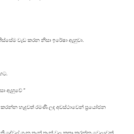
ස්සේම වැඩ කරන නිසා ඉරේෂා ඇහුවා.
හට.
සා ඇහුවේ ”
රන්න හැදුවත් රමණී ලද අවස්ථාවෙන් ප්‍රයෝජන
 දේවල් ගැන තැන් තැන් වල කතා කරන්න වෙලාවක්