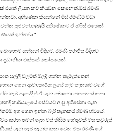
ක් එකේ ලියන කවි කියවන කෙනෙක්.මිස් රමණි
 ඉන්නවා. අභිෂේකා කියන්නේ මිස් රමණිට වඩා
න පුළුවන්.හැබැයි අභිෂේකාට ඒ ඔෆිස් එකෙන්
මාණයක් ඉන්නවා “
ේ බොහොම සන්සුන් විදිහට. රමණි පරාජිත විදිහට
ශ ප්‍රධානියා එක්කත් කෝපයෙන්.
ත සල්ලි වලටත් මිලදී ගන්න කැමැත්තෙන්
හොයා ගෙන ආවා.කාර්යාලයේ හැම තැනකම වගේ
ේම කෑම පැයේදීත් ඒ ගැන බොහො කෙනෙක් කතා
තකදී කාර්යාලයේ සේවයට ආපු අභිෂේකා ගැන
තටම අහ ගෙන ඉන්න බැරි තැනකයි රමණි හිටියේ.
ේවය කරන තමන් ගැන වත් කිසිම හේතුවක් මත කවුරුත්
යක් ගැන හැම තැනම කතා වෙන එක රමණි ගේ