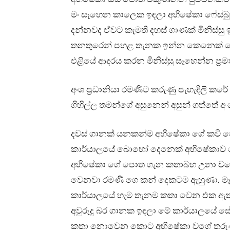
මං සෑහෙන කාලෙක ඉඳලා අභිෂේකා ෆේස්බු
දන්නවද ඒවට කැමති දහස් ගාණක් මිනිස්සු
තනතුරෙන් පහළ තැනක ඉන්න කෙනෙක් වෙන්
එළියේ ආදරය කරන මිනිස්සු සෑහෙන්න ප්‍ර
අංශ ප්‍රධානියා රමණිට කරුණු පැහැදිලි කර
ගිහිල්ල තමන්ගේ අසුනෙන් අසුන් ගත්තේ අං
දවස් ගානක් යනකන්ම අභිෂේකා ගේ කවි පො
කාර්යාලයේ බොහෝ දෙනෙක් අභිෂේකාව 
අභිෂේකා ගේ පොත ගැන කතාබහ උනා වග
වෙනවා රමණි ගෙ කන් දෙකටම ඇහුණා. මෑ
කාර්යාලයේ හැම තැනම කතා වෙන එක ඇත්
අවුරුදු බර ගානක ඉඳලා මේ කාර්යාලයේ ස
කතා නොවෙන කොට අභිෂේකා වගේ තරුණි