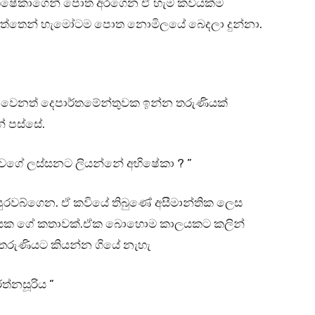
අභිෂේකාගෙන් පොත අරගෙන ඒ හැම කවියක්ම
මැත්තෙන් හැමෝටම පොත නොමිලයේ බෙදලා දුන්නා.
ේ වෙනත් දෙපාර්තමේන්තුවක ඉන්න තරුණියක්
 පස්සේ.
ේ වගේ ලස්සනට ලියන්නේ අභිෂේකා ? ”
 පුරවබ්ගෙන. ඒ කවියේ තිබුණේ අසීමාන්තික ලෙස
ණියක ගේ කතාවක්.ඒක බොහොම කාලයකට කලින්
 තරුණියට කියන්න ගියේ නැහැ
රත්නසූරිය ”