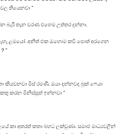
ියවල තියෙනවා ”
න බැරි තැන චරණ එහෙම උත්තර දුන්නා.
නැහැ ළමයෝ. අනිත් එක ඔහොම කවි පොත් අරගෙන
 ? ”
කතා කියවනවා මිස් රමණි. ඔයා දන්නවද බුක් ෆෙයා
එකතු කරන මිනිස්සුත් ඉන්නවා ”
ේ කා අතරත් කතා බහට ලක්වුණා. සමාජ මාධ්‍යවලින්