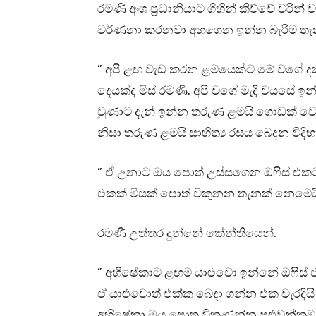
රමණි අංශ ප්‍රධානියාට ගිහින් කිව්වේ වර
වර්ණනා කරනවා අහගෙන ඉන්න බැරිම තැන
” අපි ළඟ වැඩ කරන ළමයෙක්ට මේ වගේ 
දෙයක්ද මිස් රමණී. අපි වගේ මැදි වයසේ ඉ
වුණාට දැන් ඉන්න තරුණ ළමයි ගොඩක් වෙ
නිසා තරුණ ළමයි සාහිත්‍ය රසය බෙදන විදි
” ඒ උනාට ඔය පොත් උස්සගෙන ඔෆිස් එකට 
එකක් මිසක් පොත් විකුනන තැනක් නෙමෙ
රමණී උත්තර දුන්නේ කේන්තියෙන්.
” අභිෂේකාට ළඟම යාළුවො ඉන්නේ ඔෆිස් එක
ඒ යාළුවොත් එක්ක බෙදා ගන්න එක වැරදියි 
අභිෂේකා ඔය පොත විකුණන්න පුළුවන්කම ති