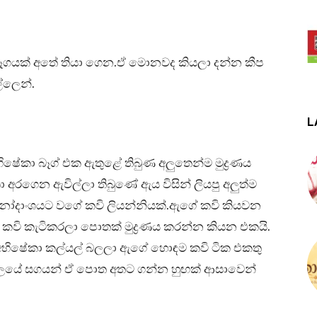
 බෑගයක් අතේ තියා ගෙන.ඒ මොනවද කියලා දන්න කීප
්ලෙන්.
L
ේකා බෑග් එක ඇතුළේ තිබුණ අලුතෙන්ම මුද්‍රණය
 අරගෙන ඇවිල්ලා තිබුණේ ඇය විසින් ලියපු අලුත්ම
නෝදාංශයට වගේ කවි ලියන්නියක්.ඇගේ කවි කියවන
වි කැටිකරලා පොතක් මුද්‍රණය කරන්න කියන එකයි.
 අභිෂේකා කල්යල් බලලා ඇගේ හොඳම කවි ටික එකතු
ාලයේ සගයන් ඒ පොත අතට ගන්න හුඟක් ආසාවෙන්