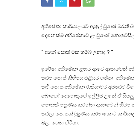
අභිෂේකා කාර්යාලයට ඇතුල් වුණේ බරැති
දෙනෙක්ම අභිෂේකාට ළං වුණේ නොඉවසිල
” අනේ පොත් ටික හම්බ උනාද ? ”
ඉරේෂා අභිෂේකා ළඟට ආවෙ ආසාවෙන්.අභිෂ
කරපු පොත් කිහිපය එළියට ගත්තා. අභිෂේකා
කවි පොත.අභිෂේකා රැකියාවට අමතරව වි
බොහෝ දෙනෙකුගේ ඉල්ලීම උනේ ඒ සියලු ක
පොතක් පුත්‍රණය කරන්න ආසාවෙන් හිටපු
කරලා පොතක් මුද්‍රණය කරනකොට කාර්ය
බලා ගෙන හිටියා.