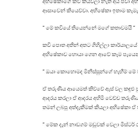
අභිෂේකාගේ කවි කියවලා නැති අය පවා 
ආසාවෙන් කියෙව්වා. අභිෂේකා ඉතාම කැ
” මේ කවියේ තියෙන්නේ මගේ කතාවමයි ”
කවි පොත අතින් අතට ගිහිල්ලා කාර්යාලය
අභිෂේකාව හොයා ගෙන ආවේ කෑම පැයෙන්
” ඔයා කොහොමද මිනිස්සුන්ගේ හැඟීම් ම
ඒ තරුණිය ආයෙමත් කිව්වේ ඇස් වල කඳුළු
ආදරය කරලා ඒ ආදරය අහිමි වෙච්ච තරු
තමන් ලබපු අත්දැකීමක් කියලා අභිෂේකා ඒ
” මේක දැන් නාඩගම් මඩුවක් වෙලා මිස්ටර් 