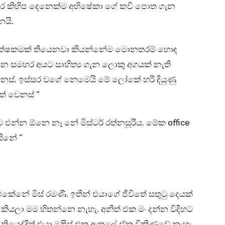
ින් වර කිහිප දෙනෙක්ම අභිෂේකා ගේ කවි පොත ගැන
යි.
දක්ෂකමක් තියෙනවා කියන්නේම මොනතරම් හොඳ
න්න සමහර අයට සාහිත්‍ය ගැන ලොකු අගයක් නැති
නස්. ඉස්සර වගේ නෙමෙයි මේ ලෝකේ හරි දියුණු
හත් වෙනස් ”
එන්න ඕනෙ නෑ නේ මිස්ටර් රත්නසූරිය. මේක office
යිනේ ”
ේනේ මිස් රමණී. ඉතින් එයාගේ ජීවිතේ සතුටු දෙයක්
කියලා මම හිතන්නෙ නැහැ. අනිත් එක මං දන්න විදිහට
යෙද්දිත් එයා ඔෆිස් එක ඇතුලේ ඒක විකිණුවේ නැහැ.