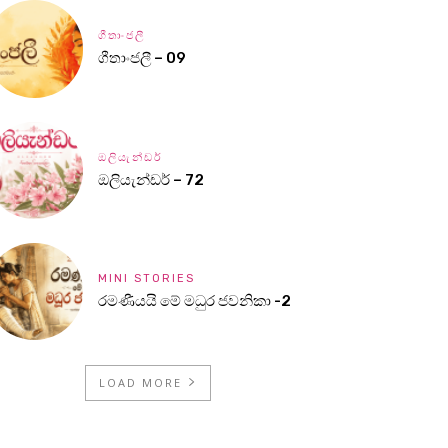
ගීතාංජලී
ගීතාංජලී – 09
ඔලියැන්ඩර්
ඔලියැන්ඩර් – 72
MINI STORIES
රමණීයයි මේ මධුර ජවනිකා -2
LOAD MORE