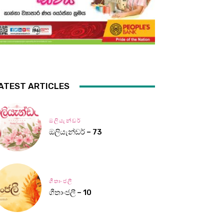
ATEST ARTICLES
ඔලියැන්ඩර්
ඔලියැන්ඩර් – 73
ගීතාංජලී
ගීතාංජලී – 10