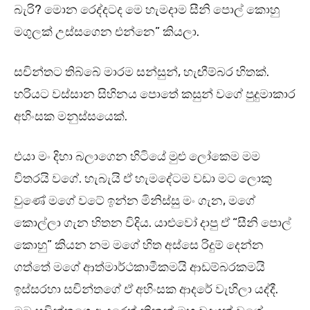
බැරි? මොන රෙද්දටද මෙ හැමදාම සීනි පොල් කොහු
මගුලක් උස්සගෙන එන්නෙ” කියලා.
සචින්තට තිබ්බේ මාරම සන්සුන්, හැඟීම්බර හිතක්.
හරියට වස්සාන සිහිනය පොතේ කසුන් වගේ පුදුමාකාර
අහිංසක මනුස්සයෙක්.
එයා මං දිහා බලාගෙන හිටියේ මුළු ලෝකෙම මම
විතරයි වගේ. හැබැයි ඒ හැමදේටම වඩා මට ලොකු
වුණේ මගේ වටේ ඉන්න මිනිස්සු මං ගැන, මගේ
කොල්ලා ගැන හිතන විදිය. යාළුවෝ දාපු ඒ “සීනි පොල්
කොහු” කියන නම මගේ හිත අස්සෙ රිදුම් දෙන්න
ගත්තේ මගේ ආත්මාර්ථකාමීකමයි ආඩම්බරකමයි
ඉස්සරහා සචින්තගේ ඒ අහිංසක ආදරේ වැහිලා යද්දී.