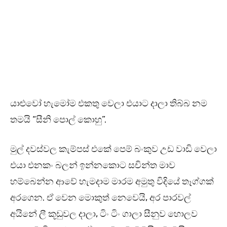
යාළුවෝ හැමෝම එකතු වෙලා එයාට දාලා තිබ්බ නම
තමයි “සීනි පොල් කොහු”.
මුල් දවස්වල කැම්පස් එකේ පෙම් බංකුව උඩ වාඩි වෙලා
එයා එනකං බලන් ඉන්නකොට සචින්ත මාව
හම්බෙන්න ආවේ හැමදාම මාරම අමුතු විදියේ තෑග්ගක්
අරගෙන. ඒ වෙන මොකුත් නෙවෙයි, අර පාරවල්
අයිනේ ලී කූඩුවල දාලා, ටිං ටිං ගාලා සීනුව හොලව