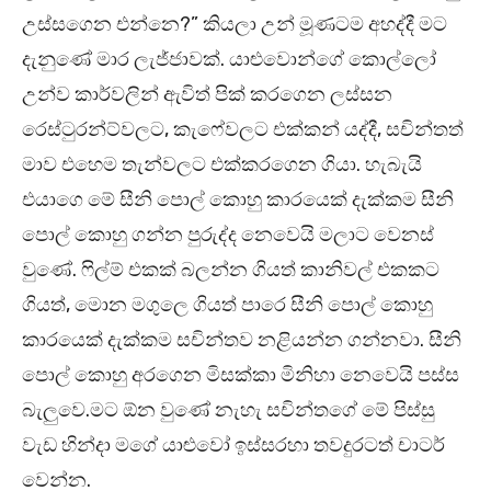
උස්සගෙන එන්නෙ?” කියලා උන් මූණටම අහද්දී මට
දැනුණේ මාර ලැජ්ජාවක්. යාළුවොන්ගේ කොල්ලෝ
උන්ව කාර්වලින් ඇවිත් පික් කරගෙන ලස්සන
රෙස්ටුරන්ට්වලට, කැෆේවලට එක්කන් යද්දී, සචින්තත්
මාව එහෙම තැන්වලට එක්කරගෙන ගියා. හැබැයි
එයාගෙ මේ සීනි පොල් කොහු කාරයෙක් දැක්කම සීනි
පොල් කොහු ගන්න පුරුද්ද නෙවෙයි මලාට වෙනස්
වුණේ. ෆිල්ම් එකක් බලන්න ගියත් කානිවල් එකකට
ගියත්, මොන මගුලෙ ගියත් පාරෙ සීනි පොල් කොහු
කාරයෙක් දැක්කම සචින්තව නළියන්න ගන්නවා. සීනි
පොල් කොහු අරගෙන මිසක්කා මිනිහා නෙවෙයි පස්ස
බැලුවෙ.මට ඕන වුණේ නැහැ සචින්තගේ මේ පිස්සු
වැඩ හින්දා මගේ යාළුවෝ ඉස්සරහා තවදුරටත් චාටර්
වෙන්න.