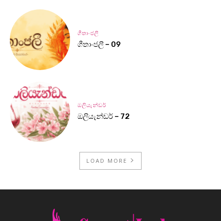
ගීතාංජලී
ගීතාංජලී – 09
ඔලියැන්ඩර්
ඔලියැන්ඩර් – 72
LOAD MORE