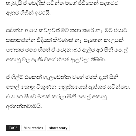
හැබැයි ඒ වෙද්දීත් සචින්ත මගේ ජීවිතෙන් සදහටම
ඈතට ගිහින් ඉවරයි.
සචින්ත ආයෙ කවදාවත් මට කතා කරේ නෑ. මට එයාට
කතාකරන්න විදියක් තිබ්බෙත් නෑ. සෑහෙන කාලයක්
යනකම් මගෙ හිතේ ඒ වේදනාබර ඇලීම අර සීනි පොල්
කොහු වල පැණි වගේ හිතේ ඇලවිලා තිබ්බා.
ඒ ගිල්ට් එකෙන් ගැලවෙන්න වගේ මමත් දැන් සීනි
පොල් කොහු විකුණන මනුස්සයෙක් දැක්කම සචින්තව,
එයාගෙ සීයව මතක් කරලා සීනි පොල් කොහු
අරගන්නවාමයි.
TAGS
Mini stories
short story