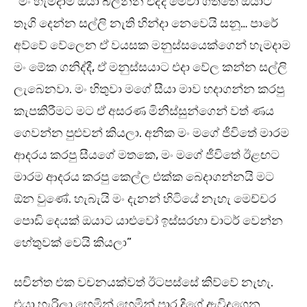
“මං හැමදාම ඔයා බලන්න එද්දී මේවා ගත්තේ ඔයාට
තෑගි දෙන්න සල්ලි නැති හින්දා නෙවෙයි සනූ… පාරේ
අව්වේ වේලෙන ඒ වයසක මනුස්සයෙක්ගෙන් හැමදාම
මං මේක ගනිද්දී, ඒ මනුස්සයාට එදා වේල කන්න සල්ලි
ලැබෙනවා. මං හිතුවා මගේ සීයා මාව හදාගන්න කරපු
කැපකිරීමට මට ඒ අසරණ මිනිස්සුන්ගෙන් වත් ණය
ගෙවන්න පුළුවන් කියලා. අනික මං මගේ ජීවිතේ මාරම
ආදරය කරපු සීයගේ මතකෙ, මං මගේ ජීවිතේ ඊළඟට
මාරම ආදරය කරපු කෙල්ල එක්ක බෙදාගන්නයි මට
ඕන වුණේ. හැබැයි මං දැනන් හිටියේ නැහැ මෙච්චර
පොඩි දෙයක් ඔයාට යාළුවෝ ඉස්සරහා චාටර් වෙන්න
හේතුවක් වෙයි කියලා”
සචින්ත එක වචනයක්වත් ඊටපස්සේ කිව්වේ නැහැ.
එයා හැරිලා හෙමින් හෙමින් පාර දිගේ ඇවිදගෙන