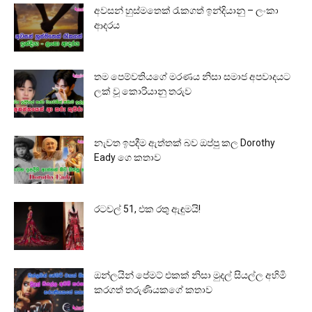
අවසන් හුස්මතෙක් රැකගත් ඉන්දියානු – ලංකා
ආදරය
තම පෙම්වතියගේ මරණය නිසා සමාජ අපවාදයට
ලක් වූ කොරියානු තරුව
නැවත ඉපදීම ඇත්තක් බව ඔප්පු කල Dorothy
Eady ගෙ කතාව
රටවල් 51, එක රතු ඇඳුමයි!
ඔන්ලයින් පේමට් එකක් නිසා මුදල් සියල්ල අහිමි
කරගත් තරුණියකගේ කතාව