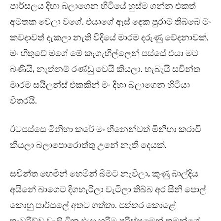
පාර්සලය දිහා බලාගෙන හිටියේ හුස්ම ගන්න එකත්
අමතක වෙලා වගේ. එයාගේ ඇස් දෙක පුරාම තිබ්බේ මං
කවදාවත් දැකලා නැති විදියේ මාරම දරුණු වේදනාවක්.
මං හිතුවේ මගේ මේ කෑගැහිල්ලෙන් පස්සේ එයා මට
බණියි, නැත්නම් රණ්ඩු වෙයි කියලා. හැබැයි සචින්ත
මාරම සයිලන්ස් එකකින් මං දිහා බලාගෙන හිටියා
විතරයි.
ඊටපස්සෙ මිනිහා කරේ මං හීනෙන්වත් මිනිහා කරාවි
කියලා බලාපොරොත්තු උනේ නැති දෙයක්.
සචින්ත හෙමින් හෙමින් බිමට නැවිලා, කුණු බාල්දිය
අයිනේ බාගෙට දිගහැරිලා වැටිලා තිබ්බ අර සීනි පොල්
කොහු පාර්සලේ අතට ගත්තා. පත්තර කොළේ