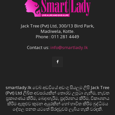
Jack Tree (Pvt) Ltd, 300/13 Bird Park,
Madiwela, Kotte.
Phone : 011 281 4449
Contact us:
info@smartlady.lk
smartlady.lk වෙබ් අඩවියේ අඩංගු සියලුම ලිපි Jack Tree
(Pvt) Ltd ලිඛිත අවසරයකින් තොරව උපුටා ගැනීම, නැවත
ප්‍රකාශණය කිරීම, බෙදාහැරීම, ප්‍රදර්ශනය කිරීම, විකාශනය
කිරීම ඇතුළුව කුමන අයුරකින් හෝ භාවිත කිරීම බුද්ධිමය
දේපල පනත යටතේ සිරදඬුවම් ලැබිය හැකි වරදකි.