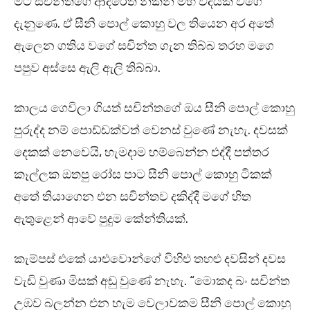
මට සචින්තගෙ ආදරෙත් නිකන් මහ වදයක් වගේ
දැනුණෙ. ඒ සීනි පොල් කොහු වල තියෙන අර අතේ
ඇලෙන ගතිය වගේ සචින්ත ගැන තිබ්බ තරහ මගෙ
පපුව අස්සෙ ඇලි ඇලි තිබ්බා.
කාලය ගෙවිලා ගියත් සචින්තගේ ඔය සීනි පොල් කොහු
පුරුද්ද නම් පොඩ්ඩක්වත් වෙනස් වුණේ නැහැ. දවසක්
දෙකක් නෙවෙයි, හැමදාම හම්බෙන්න එද්දී පත්තර
කෑල්ලක ඔතපු රෝස පාට සීනි පොල් කොහු ටිකක්
අතේ තියාගෙන එන සචින්තව දකිද්දී මගේ හිත
ඇතුළෙන් ආවේ පුදුම කේන්තියක්.
කැම්පස් එකේ යාළුවොන්ගේ විහිළු තහළු දවසින් දවස
වැඩි වුණා මිසක් අඩු වුණේ නැහැ. “මොකද බං සචින්ත
උඹව බලන්න එන හැම වෙලාවකම සීනි පොල් කොහු