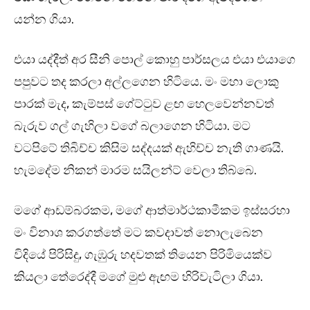
යන්න ගියා.
එයා යද්දීත් අර සීනි පොල් කොහු පාර්සලය එයා එයාගෙ
පපුවට තද කරලා අල්ලගෙන හිටියෙ. මං මහා ලොකු
පාරක් මැද, කැම්පස් ගේට්ටුව ළඟ හෙලවෙන්නවත්
බැරුව ගල් ගැහිලා වගේ බලාගෙන හිටියා. මට
වටපිටේ තිබිච්ච කිසිම සද්දයක් ඇහිච්ච නැති ගාණයි.
හැමදේම නිකන් මාරම සයිලන්ට් වෙලා තිබ්බෙ.
මගේ ආඩම්බරකම, මගේ ආත්මාර්ථකාමීකම ඉස්සරහා
මං විනාශ කරගත්තේ මට කවදාවත් නොලැබෙන
විදියේ පිරිසිදු, ගැඹුරු හදවතක් තියෙන පිරිමියෙක්ව
කියලා තේරෙද්දී මගේ මුළු ඇඟම හිරිවැටිලා ගියා.