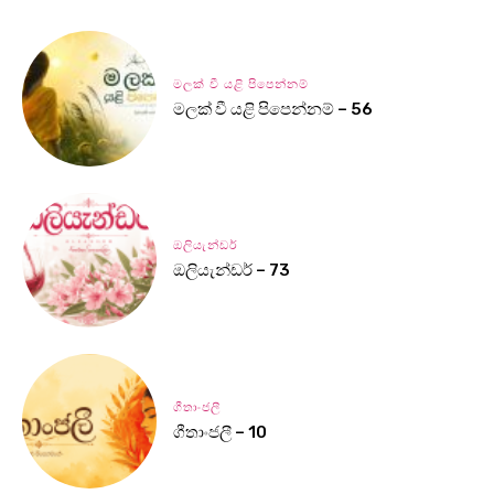
මලක් වී යළි පිපෙන්නම්
මලක් වී යළි පිපෙන්නම් – 56
ඔලියැන්ඩර්
ඔලියැන්ඩර් – 73
ගීතාංජලී
ගීතාංජලී – 10