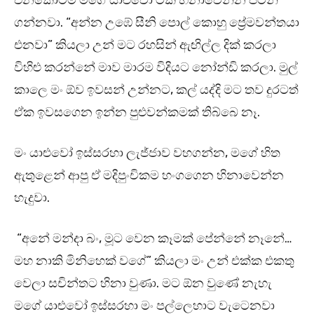
එනකොටම මගේ යාළුවෝ ටික හිනාවෙන්න පටන්
ගන්නවා. “අන්න උඹේ සීනි පොල් කොහු ප්‍රේමවන්තයා
එනවා” කියලා උන් මට රහසින් ඇඟිල්ල දික් කරලා
විහිළු කරන්නේ මාව මාරම විදියට නෝන්ඩි කරලා. මුල්
කාලෙ මං ඕව ඉවසන් උන්නට, කල් යද්දි මට තව දුරටත්
ඒක ඉවසගෙන ඉන්න පුළුවන්කමක් තිබ්බෙ නෑ.
මං යාළුවෝ ඉස්සරහා ලැජ්ජාව වහගන්න, මගේ හිත
ඇතුළෙන් ආපු ඒ මදිපුංචිකම හංගගෙන හිනාවෙන්න
හැදුවා.
“අනේ මන්දා බං, මූට වෙන කෑමක් පේන්නේ නෑනේ…
මහ නාකි මිනිහෙක් වගේ” කියලා මං උන් එක්ක එකතු
වෙලා සචින්තට හිනා වුණා. මට ඕන වුණේ නැහැ
මගේ යාළුවෝ ඉස්සරහා මං පල්ලෙහාට වැටෙනවා