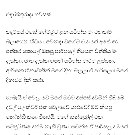
එදා සිකුරාදා හවසක්.
කැම්පස් එකේ ගේට්ටුව ළඟ සචින්ත මං එනකම්
බලාගෙන හිටියා. වෙනදා වගේම එයාගේ අතේ අර
පත්තර කොළේ ඔතපු පාර්සලේ තියෙන විත්තිය මං
දැක්කා. මාව දැක්ක ගමන් සචින්ත මාරම ලස්සන,
අහිංසක හිනාවකින් මගේ දිහා බලලා ඒ පාර්සලය මගේ
දිහාවට දික් කරා.
හැබැයි ඒ වෙලාවේ මගේ ඔළුව අස්සේ දුවමින් තිබ්බේ
දවල් ලෙක්චර් එක වෙලාවේ යාළුවෝ මට කියපු
නෝන්ඩි කතා විතරයි. මගේ කන්ට්‍රෝල් එක
සම්පූර්ණයෙන්ම නැති වුණා. සචින්ත ඒ පාර්සලය මගේ