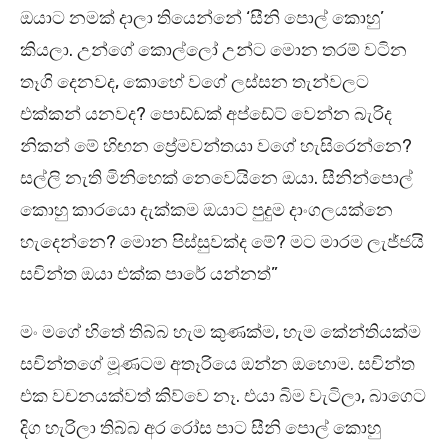
ඔයාට නමක් දාලා තියෙන්නේ ‘සීනි පොල් කොහු’
කියලා. උන්ගේ කොල්ලෝ උන්ට මොන තරම් වටින
තෑගි දෙනවද, කොහේ වගේ ලස්සන තැන්වලට
එක්කන් යනවද? පොඩ්ඩක් අප්ඩේට් වෙන්න බැරිද
නිකන් මේ හිඟන ප්‍රේමවන්තයා වගේ හැසිරෙන්නෙ?
සල්ලි නැති මිනිහෙක් නෙවෙයිනෙ ඔයා. සීනින්පොල්
කොහු කාරයො දැක්කම ඔයාට පුදුම දාංගලයක්නෙ
හැදෙන්නෙ? මොන පිස්සුවක්ද මේ? මට මාරම ලැජ්ජයි
සචින්ත ඔයා එක්ක පාරේ යන්නත්”
මං මගේ හිතේ තිබ්බ හැම කුණක්ම, හැම කේන්තියක්ම
සචින්තගේ මූණටම අතෑරියෙ ඔන්න ඔහොම. සචින්ත
එක වචනයක්වත් කිව්වෙ නෑ. එයා බිම වැටිලා, බාගෙට
දිග හැරිලා තිබ්බ අර රෝස පාට සීනි පොල් කොහු