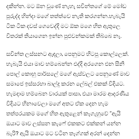
දකින්න. මට ඕන වුණේ නැහැ සචින්තගේ මේ මෝඩ
පුරුද්ද හින්දා මගේ තත්ත්වෙ නැති කරගන්න.හැබැයි
ටික ටික දවස් ගෙවෙද්දි මට ඕක මගෙ හිත ඇතුලෙ
විතරක් තියාගෙන ඉන්න පුළුවන්කමක් තිබ්බෙ නෑ.
සචින්ත ලස්සනට ඇඳලා, පෙනුමට හිටපු කොල්ලෙක්.
හැබැයි එයා මාව හම්බෙන්න එද්දි අරගෙන එන සීනි
පොල් කොහු පාර්සලේ මගේ ඇස්වලට පෙනුණේ මාව
සමාජෙ ඉස්සරහා බාල්දු කරන ලේබල් එකක් විදියට.
හැමදාම හම්බෙන වාරයක් පාසා, එයා මාරම ආදරණීය
විදියට හිනාවෙලා මගේ අතට ඒක දෙන හැම
තත්පරයකම මගේ හිත ඇතුළෙන් කෑගැහුවේ “ඇයි
ඔයාට මාව ලස්සන කැෆේ එකකට එක්කන් යන්න
බැරි? ඇයි ඔයාට මට වටින තෑග්ගක් අරන් දෙන්න