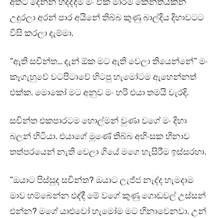
අතට දෙන්න හදද්දීම මං ඒක මාරම කේන්තියකින්
උදුරලා අරන් පාර අයිනේ තිබ්බ කුණු බාල්දිය දිහාවටට
විසි කරලා දැම්මා.
“ඇති සචින්ත… දැන් ඕක මට ඇති වෙලා තියෙන්නේ” මං
කෑගැහුවේ වටපිටාවේ හිටපු හැමෝටම ඇහෙන්නත්
එක්ක. මොකෝ මට අනුව මං හරි එයා තමයි වැරදි.
සචින්ත එකපාරටම හොල්මන් වුණා වගේ මං දිහා
බලන් හිටියා. එයාගේ මූණේ තිබ්බ අහිංසක හිනාව
තත්පරයෙන් නැති වෙලා ගියේ මගෙ හැසිරීම ඉස්සරහා.
“ඔයාට පිස්සුද සචින්ත? ඔයාට ලැජ්ජ නැද්ද හැමදාම
මාව හම්බෙන්න එද්දී මේ වගේ කුණු ගොඩවල් උස්සන්
එන්න? මගේ යාළුවෝ හැමෝම මට හිනාවෙනවා. උන්