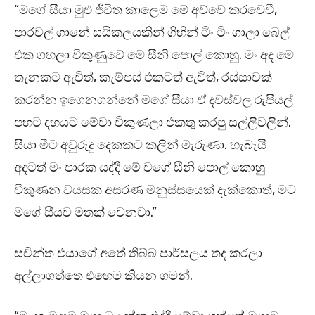
“මගේ සීයා මුළු ජීවිත කාලෙම මේ අව්වේ කරවෙවී,
පාරවල් ගානේ සයිකලයකින් ගිහින් ටිං ටිං ගාලා බෙල්
එක ගහලා විකුණුවේ මේ සීනි පොල් කොහු. මං අද මේ
තැනකට ඇවිත්, කැම්පස් එකටත් ඇවිත්, රස්සාවක්
කරන්න ඉගෙනගන්නේ මගේ සීයා ඒ දවස්වල රුපියල්
පහට දහයට මේවා විකුණලා එකතු කරපු සල්ලිවලින්.
සීයා මීට අවුරුදු දෙකකට කලින් මැරුණා. හැබැයි
අදටත් මං පාරක යද්දී මේ වගේ සීනි පොල් කොහු
විකුණන වයසක අසරණ මනුස්සයෙක් දැක්කොත්, මට
මගේ සීයව මතක් වෙනවා.”
සචින්ත එයාගේ අතේ තිබ්බ පාර්සලය තද කරලා
අල්ලාගත්තෙ එහෙම කියන ගමන්.