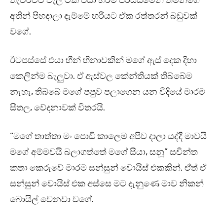
තැවරිච්ච වැලි ටික එයා හරිම පරිස්සමෙන් තමන්ගේ
අතින් පිහදාලා දැම්මේ හරියට ඒක රත්තරන් බඩුවක්
වගේ.
ඊටපස්සේ එයා හීන් හිනාවකින් මගේ ඇස් දෙක දිහා
කෙලින්ම බැලුවා. ඒ ඇස්වල කේන්තියක් තිබ්බේම
නැහැ, තිබ්බේ මගේ පපුව පලාගෙන යන විදියේ මාරම
සීතල, වේදනාවක් විතරයි.
“මගේ තාත්තා මං පොඩි කාලෙම අපිව දාලා යද්දී මාවයි
මගේ අම්මවයි බලාගත්තේ මගේ සීයා, සනූ” සචින්ත
කතා කෙරුවේ මාරම සන්සුන් වොයිස් එකකින්. ඒත් ඒ
සන්සුන් වොයිස් එක අස්සෙ මට දැනුණෙ මාව නිකන්
බොයිල් වෙනවා වගේ.