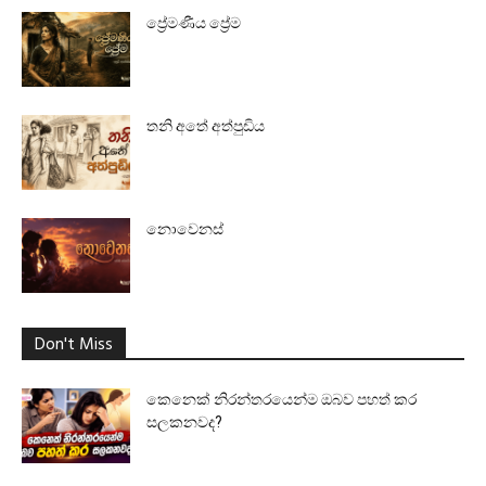
ප්‍රේමණීය ප්‍රේම
තනි අතේ අත්පුඩිය
නොවෙනස්
Don't Miss
කෙනෙක් නිරන්තරයෙන්ම ඔබව පහත් කර
සලකනවද?