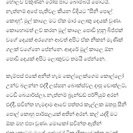
හොලව විකුණන රෝස පාට බොම්බයි මොටයි.
නැත්නම් අපේ පැතිවල කියන විදියට “සීනි පොල්
කොහු”. මුල් කාලෙ මට ඒක මාර ලොකු දෙයක් වුණා.
කොහොමත් ලව් කරන මුල් කාලෙ පොඩි හූනු බිජ්ජක්
වගේ දෙයක් අරගෙන ආවත් අපිට ඒක නිකන් මැණික්
ගලක් වගේනෙ පේන්නෙ. ආදරේ මුල් කාලෙ ඕන
පොඩි දෙයක් අපිට ලොකුවට තමයි පේන්නෙ.
කැම්පස් එකේ අනිත් හැම කෙල්ලෙක්ගෙම කොල්ලෝ
උන්ව බලන්න එද්දී ලස්සන බොක්ස්වල දාපු චොක්ලට්,
ටෙඩී බෙයාර්ස්ලා, නැත්නම් බ්‍රෑන්ඩඩ් පර්ෆියුම් අරන්
එද්දී, සචින්ත හැමදාම ආවේ පත්තර කෑල්ලක ඔතපු සීනි
පොල් කොහු පාර්සලයක් අතින් අරන්. කල් යද්දි මට
ඕක මහ එපා වුණා. මොකෝ සචින්ත ඈතින්