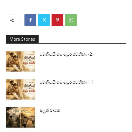
More Stories
රමණීයයි මේ මධුර ජවනිකා -2
රමණීයයි මේ මධුර ජවනිකා – 1
අලුත් පාරක