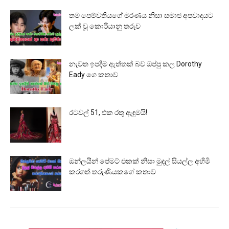
තම පෙම්වතියගේ මරණය නිසා සමාජ අපවාදයට
ලක් වූ කොරියානු තරුව
නැවත ඉපදීම ඇත්තක් බව ඔප්පු කල Dorothy
Eady ගෙ කතාව
රටවල් 51, එක රතු ඇඳුමයි!
ඔන්ලයින් පේමට් එකක් නිසා මුදල් සියල්ල අහිමි
කරගත් තරුණියකගේ කතාව