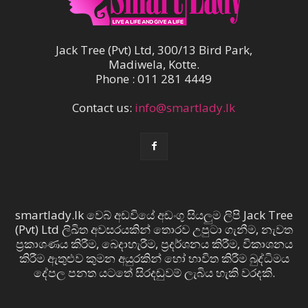
Jack Tree (Pvt) Ltd, 300/13 Bird Park,
Madiwela, Kotte.
Phone : 011 281 4449
Contact us:
info@smartlady.lk
smartlady.lk වෙබ් අඩවියේ අඩංගු සියලුම ලිපි Jack Tree
(Pvt) Ltd ලිඛිත අවසරයකින් තොරව උපුටා ගැනීම, නැවත
ප්‍රකාශණය කිරීම, බෙදාහැරීම, ප්‍රදර්ශනය කිරීම, විකාශනය
කිරීම ඇතුළුව කුමන අයුරකින් හෝ භාවිත කිරීම බුද්ධිමය
දේපල පනත යටතේ සිරදඬුවම් ලැබිය හැකි වරදකි.