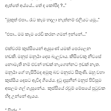
ඇත්තේ අය්යේ… තේ ද කෝපිද ?…”
“මුකුත් එපා… රෑට කෑම හදලා නැත්නම් එලියට යමූ…”
“එපා… මම කෑම රෙඩි කරන ගමන් ඉන්නේ….”
එක්වරම් කුස්සියෙන් ඇසුණේ යමක් පෙරලෙන
හඬකි. මනුජ මනුර්‍යා දෙස බැලුවාය. කිසිවෙකු නිවසේ
නොමැති නම් එවන් හඬක් නැගෙන්නට ඉඩක් නැත.
මනුර්‍යා ගේ හැසිරීමද අමුතු බව මනුජට සිතුණි. ඔහු වහා
කුස්සිය දෙසට ඇවිද ගියේය. දුටු දසුනින් මනුජ පිවිසුම
අසලම ගල් ගැසුනේය. කුස්සියේ රවුම් මේසයේ පුටුවක
හිඳ උන්නේ ඇයය.
” සින්දූ…”