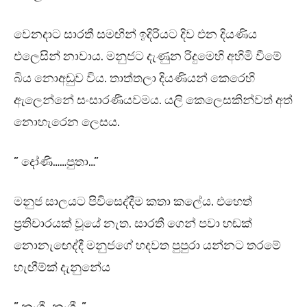
වෙනදාට සාරතී සමඟින් ඉදිරියට දිව එන දියණිය
එලෙසින් නාවාය. මනුජට දැණුන රිදුමෙහි අහිමි වීමේ
බිය නොඅඩුව විය. තාත්තලා දියණියන් කෙරෙහි
ඇලෙන්නේ සංසාරණීයවමය. යලි කෙලෙසකින්වත් අත්
නොහැරෙන ලෙසය.
” දෝණි……පුතා…”
මනුජ සාලයට පිවිසෙද්දීම කතා කලේය. එහෙත්
ප්‍රතිචාරයක් වූයේ නැත. සාරතී ගෙන් පවා හඬක්
නොනැඟෙද්දී මනුජගේ හදවත පුපුරා යන්නට තරමේ
හැඟීම්ක් දැනුනේය