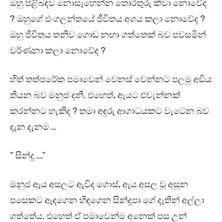
ඔහු පිළිබඳව නොසෑහෙන්න තොරතුරු කීවා නොවේද
? ඔහුගේ එංගලන්තයේ ජීවිතය අගය කලා නොවේද ?
ඔහු ජීවිතය තනිව ගොඩ නඟා ගත්තෙක් බව පවසමින්
වර්ණනා කලා නොවේද ?
හිත් තත්පරේක පමාවෙන් වෙනස් වෙන්නට පලමු අඩිය
තියන බව මනුජ දනී. එහෙත්, ඇයට එවැන්නක්
කරන්නට හැකිද ? තමා අඳුරු ආගාධයකට වැටෙන බව
දැන දැනම …
” සින්දූ ….”
මනුජ ඇය අසලට ඇවිද ගොස්, ඇය අසල වූ අසුන
පසෙකට ඇදගෙන හිඳගෙන සින්දූපා ගේ දෑතින් අල්ලා
ගත්තේය. එහෙත් ඒ පමාවෙන්ම අනෙක් පස උන්