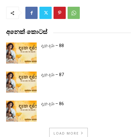
අනෙක් කොටස්
දෑත දරා – 88
දෑත දරා – 87
දෑත දරා – 86
LOAD MORE