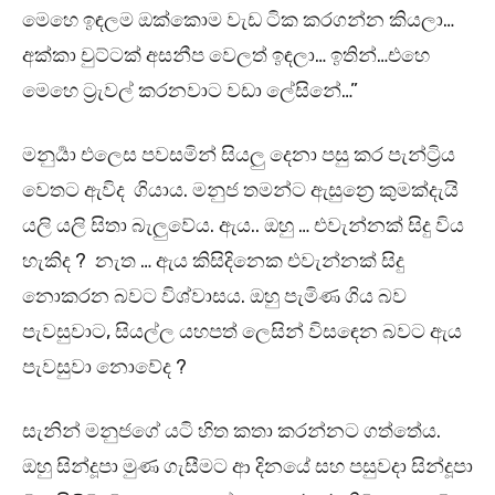
මෙහෙ ඉඳලම ඔක්කොම වැඩ ටික කරගන්න කියලා…
අක්කා චුට්ටක් අසනීප වෙලත් ඉඳලා… ඉතින්…එහෙ
මෙහෙ ට්‍රැවල් කරනවාට වඩා ලේසිනේ…”
මනුර්‍යා එලෙස පවසමින් සියලු දෙනා පසු කර පැන්ට්‍රිය
වෙතට ඇවිද ගියාය. මනුජ තමන්ට ඇසුන්‍රෙ කුමක්දැයි
යලි යලි සිතා බැලුවේය. ඇය.. ඔහු … එවැන්නක් සිදු විය
හැකිද ? නැත … ඇය කිසිදිනෙක එවැන්නක් සිදු
නොකරන බවට විශ්වාසය. ඔහු පැමිණ ගිය බව
පැවසුවාට, සියල්ල යහපත් ලෙසින් විසඳෙන බවට ඇය
පැවසුවා නොවේද ?
සැනින් මනුජගේ යටි හිත කතා කරන්නට ගත්තේය.
ඔහු සින්දූපා මුණ ගැසීමට ආ දිනයේ සහ පසුවදා සින්දූපා