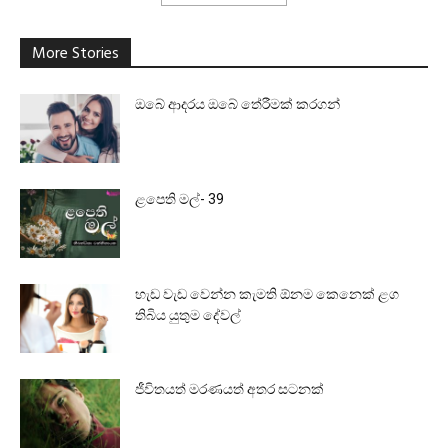
More Stories
ඔබේ ආදරය ඔබේ තේරීමක් කරගන්
ළපෙති මල්- 39
හැඩ වැඩ වෙන්න කැමති ඕනම කෙනෙක් ළග
තිබිය යුතුම දේවල්
ජීවිතයත් මරණයත් අතර සටනක්