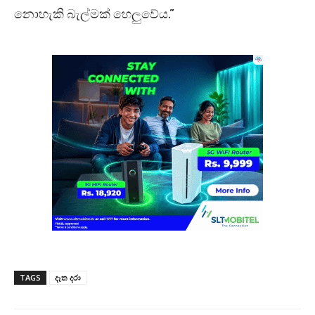
නොහැකි බැල්මක් හෙලුවේය.”
TAGS
දෑත දරා