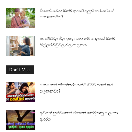
වියපත් වෙන ඔබේ ආදරේ අලුත් කරගන්නේ
කොහොමද ?
භාණ්ඩවල මිල ඉහළ යන මේ කාලයේ ඔබේ
සිල්ලර බඩුවල බිල පාලනය...
Don't Miss
කෙනෙක් නිරන්තරයෙන්ම ඔබව පහත් කර
සලකනවද?
අවසන් හුස්මතෙක් රැකගත් ඉන්දියානු – ලංකා
ආදරය