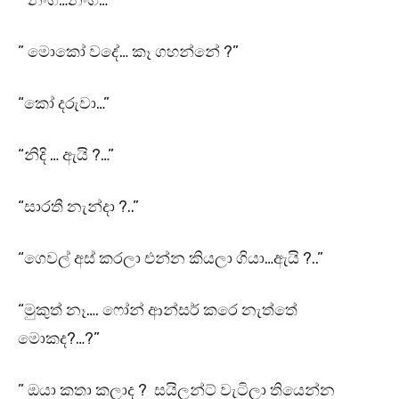
” නංගී…නංගී…”
” මොකෝ වදේ… කෑ ගහන්නේ ?”
“කෝ දරුවා…”
“නිදි … ඇයි ?…”
“සාරතී නැන්දා ?..”
“ගෙවල් අස් කරලා එන්න කියලා ගියා…ඇයි ?..”
“මුකුත් නෑ…. ෆෝන් ආන්සර් කරෙ නැත්තේ
මොකද?…?”
” ඔයා කතා කලාද ? සයිලන්ට් වැටිලා තියෙන්න