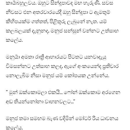
කාර්‍යබහුලවය. ඔහුට සින්දූපාවද මඟ හැරුණි. සවස
නිවසට එන අතරවාරයේදී ඔහු සින්දූපා ට ඇමතුම්
කිහිපයක්ම ගත්තත්, පිළිතුරු ලැබුනේ නැත. යම්
කලබලයක් දැනුනද, මනුජ සන්සුන් වන්නට උත්සාහ
කලේය.
මනුර්‍යා අමතා රාත්‍රී ආහාරයට පිටතට යනවාදැයු
විමසන්නට උත්සාහ කලද, ඇගේ අංකයෙන්ද ප්‍රතිචාර
නොලැබීම නිසා මනුජ යම් කෝපයක උන්නේය.
” මුන් ඔක්කොමලා එකයි… ෆෝන් ඔක්කොම අරගෙන
අඩ තියන්නෝනා වාහනවලට…”
මනුජ තමා සමඟම බැණ වදිමින් මෝටර් රිය ධාවනය
කලේය.