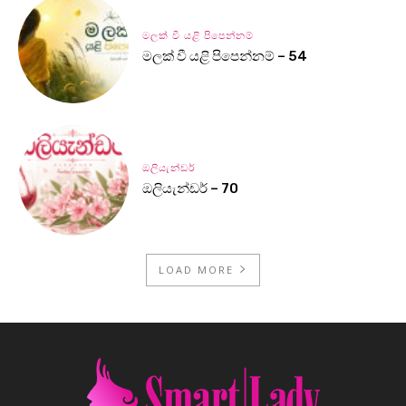
මලක් වී යළි පිපෙන්නම්
මලක් වී යළි පිපෙන්නම් – 54
ඔලියැන්ඩර්
ඔලියැන්ඩර් – 70
LOAD MORE