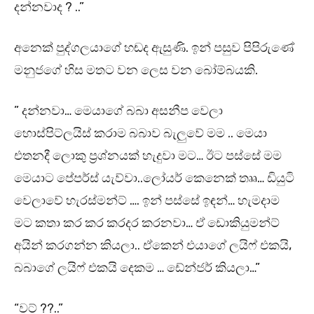
දන්නවාද ? ..”
අනෙක් පුද්ගලයාගේ හඬද ඇසුණි. ඉන් පසුව පිපිරුණේ
මනුජගේ හිස මතට වන ලෙස වන බෝම්බයකි.
” දන්නවා… මෙයාගේ බබා අසනීප වෙලා
හොස්පිට්ලයිස් කරාම බබාව බැලුවේ මම .. මෙයා
එතනදී ලොකු ප්‍රශ්නයක් හැදුවා මට… ඊට පස්සේ මම
මෙයාට පේපර්ස් යැව්වා..ලෝයර් කෙනෙක් තෲ… ඩියුටි
වෙලාවේ හැරස්මන්ට් …. ඉන් පස්සේ ඉඳන්… හැමදාම
මට කතා කර කර කරදර කරනවා… ඒ ඩොකියුමන්ට්
අයින් කරගන්න කියලා.. ඒකෙන් එයාගේ ලයිෆ්‍ එකයි,
බබාගේ ලයිෆ් එකයි දෙකම … ඩේන්ජර් කියලා…”
“වට් ??..”