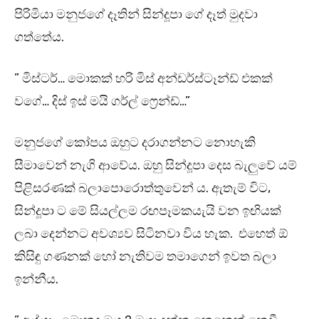
පිරිමියා මනුජගේ දෑතින් සින්දූපා ගේ දෑත් මුදවා
ගත්තේය.
” මිස්ටර්… මොකක් හරි මිස් අන්ඩර්ස්ටෑන්ඩ් එකක්
වගේ… දිස් ඉස් මයි ගර්ල් ෆ්‍රෙන්ඩ්…”
මනුජගේ කෝපය ඔහුට දරාගන්නට නොහැකි
සීමාවෙන් නැගි ආවේය. ඔහු සින්දූපා දෙස බැලුවේ යම්
පිළිසරණක් බලාපොරොත්තුවෙන් ය. ඇතැම් විට,
සින්දූපා ට මේ සියල්ලම රඟපෑමකයැයි වන ඉඟියක්
ලබා දෙන්නට අවශ්‍යව සිටිනවා විය හැක. එහෙත් ඕ
කිසිඳු ගණනක් හෝ නැතිවම තමාගෙන් ඉවත බලා
ඉන්නීය.