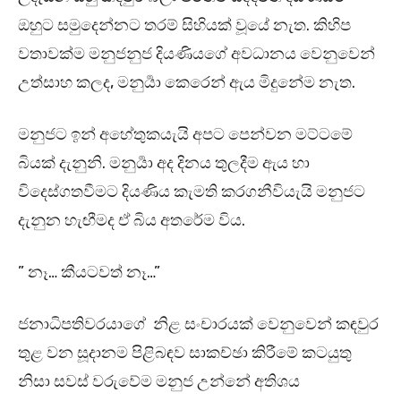
ඔහුට සමුදෙන්නට තරම් සිහියක් වූයේ නැත. කිහිප
වතාවක්ම මනුජනුජ දියණියගේ අවධානය වෙනුවෙන්
උත්සාහ කලද, මනුර්‍යා කෙරෙන් ඇය මිදුනේම නැත.
මනුජට ඉන් අහේතුකයැයි අපට පෙන්වන මට්ටමේ
බියක් දැනුනි. මනුර්‍යා අද දිනය තුලදීම ඇය හා
විදෙස්ගතවීමට දියණිය කැමති කරගනීවියැයි මනුජට
දැනුන හැඟීමද ඒ බිය අතරේම විය.
” නෑ… කීයටවත් නෑ…”
ජනාධිපතිවරයාගේ නිළ සංචාරයක් වෙනුවෙන් කඳවුර
තුළ වන සූදානම පිළිබඳව සාකච්ඡා කිරීමේ කටයුතු
නිසා සවස් වරුවේම මනුජ උන්නේ අතිශය