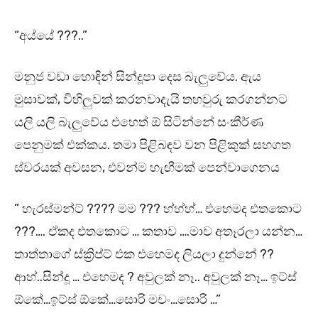
“අය්යේ ???..”
මනුජ වඩා හොඳින් සින්දූපා දෙස බැලුවේය. ඇය
මුසාවක්, විහිලුවක් කරනවාදැයි තහවුරු කරගන්නට
යලි යලි බැලුවේය එහෙත් ඕ සිටින්නේ සංකීර්ණ
පෙනුමක් එක්කය. තමා පිළිබඳව වන පිළිකුක් සහගත
ස්වරයක් අවසන, එවන්ම හැඟීමක් පෙන්වාගෙනය
” හැරස්මන්ට් ???? මම ??? හ්හ්හ්… එහෙමද එතකොට
???…. ඒකද එතකොට … කතාව ….මාව අතෑරලා යන්න…
තාත්තාගේ ස්ක්‍රිප්ට් එක එහෙමද ලියලා දුන්නේ ??
ආහ්..සින්දූ … එහෙමද ? අවුලක් නෑ.. අවුලක් නෑ… ඉට්ස්
ඕකේ…ඉට්ස් ඕකේ…සොරි මචං…සොරි …”