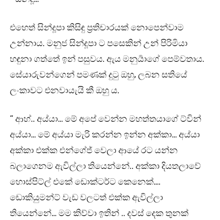
එහෙත් සින්දූපා කිසිඳු ප්‍රතිචාරයක් නොපෙන්වාම
උන්නාය. මනුජ සින්දූපා ට පසෙකින් උන් පිරිමියා
හඳුනා ගත්තේ ඉන් පසුවය. ඇය මනුර්‍යාගේ පෙම්වතාය.
සේයාරුවන්ගෙන් පමණක් දුටු ඔහු, ලබන සතියේ
ලංකාවට එනවායැයි කී ඔහු ය.
” ආහ්.. අය්යා… මේ අපේ වෙන්න මහත්තයාගේ ට්වින්
අය්යා… මේ අය්යා මැරි කරන්න ඉන්න අක්කා… අය්යා
අක්කා එක්ක එන්ගේජ් වෙලා ආයේ රට යන්න
බලාගෙනම ඇවිල්ලා තියෙන්නේ.. අක්කා දියතලාවේ
හොස්පිට්ල් එකේ ඩොක්ටර්ට කෙනෙක්….
ඩොකියුමන්ට් වැඩ වලටත් එක්ක ඇවිල්ලා
තියෙන්නේ… මම කිව්වා ඉතින් .. දවස් දෙක තුනක්