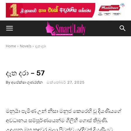
Home
Novels
දෑත දරා
දෑත දරා – 57
By
අපේක්ෂා ගුණරත්න
ඔක්තෝබර් 27, 2025
මනුර්‍යා පැමිණ උන් නිසා මනුජ කෙරෙහි වූ දියණියගේ
අවධානය සම්පූර්ණයෙන්ම ගිලිහී ගොස් තිබුණි.
උදෑසන ඔහු කඳවුර බලා පිටත්ව යද්දීවත් දියණියට