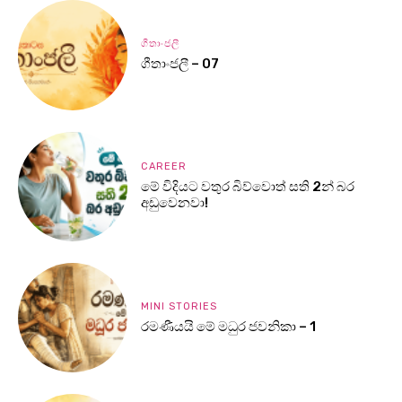
ගීතාංජලී
ගීතාංජලී – 07
CAREER
මේ විදියට වතුර බිව්වොත් සති 2න් බර
අඩුවෙනවා!
MINI STORIES
රමණීයයි මේ මධුර ජවනිකා – 1