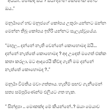
” අය්යා.. මොකද ඔය ? ඔයා දන්න කෙනෙක් නෙවී
ඔය..”
මනුර්‍යාගේ හඬ මනුජගේ කෝපය උතුරා යන්නට ඔන්න
මෙන්න තිබූ කෝපය ඉහිරී යන්නට සැලැස්වූයේය.
“මඟුල… දන්නේ නැති වෙන්නේ කොහොමද ඕයි….
දන්නේ නැත්තේ කොහොමද ? අද උදෙත් මගෙත් එක්ක
කතා කරලා, මට ආදරෙයි කිව්ද ගෑනි මම දන්නේ
නැත්තේ කොහොමද ?..”
මනුර්‍යා විමතිය මවා ගත්තාය. හැඟීම් සඟව ගැනීමෙන්
සත්‍ය සම්පුර්ණෙන්ම එලියට ගත හැක.
” සින්දූපා … මොකක්ද මේ කියන්නේ..? ඔයා මෙයාව