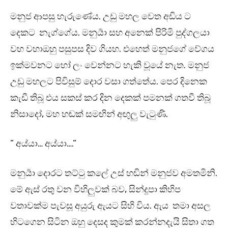
මනුජ ආපසු හැරුණේය. උඩු මහල වෙත අඩිය ට
දෙකට නැග්ගේය. මනුර්‍යා සහ අනෙක් පිරිමි පුද්ගලයා
වහ වහාඔහු පසුපස දිව ගියහ. එහෙත් මනුජගේ වේගය
ඉක්මවනට හෝ ලං වෙන්නට හැකි වූයේ නැත. මනුජ
උඩු මහලට පිවිසුම් දොර වසා ගත්තේය. පෙර දිනෙක
කැඩී තිබූ එය සකස් කර දින දෙකක් පමනක් ගතවී තිබූ
නිසාදෝ, මහ හඬක් සමඟින් අඟුලු වැටුණි.
” අය්යා… අය්යා….”
මනුර්‍යා දොරට තට්ටු කලේ උස් හඬින් මනුජව අමතමිනි.
මේ ඇස් රතු වන විහිලුවක් බව, සින්දූපා කිහිප
වතාවක්ම පැවසූ අයුරු ඇයට සිහි විය. ඇය තමා අසල
හිටගෙන සිටින ඔහු දෙසද කුමක් කරන්නදැයි සිතා ගත