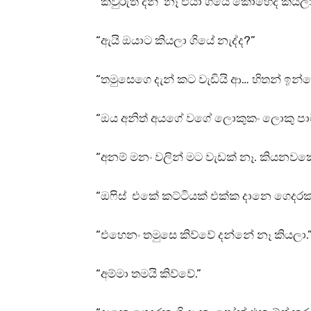
“කවුරුත් දන් නෑ එයා ගියේ කොහෙද කියලා
“ඇයි ඔයාට කියලා ගියේ නැද්ද?”
“තමුසෙගෙ දැන් කට වැඩියි ආ… හිතන් ඉ
“ඔය අනිත් අයගේ වගේ ලොකුකං ලොකු පාට
“අනම් මනං වලින් මට වැඩක් නෑ. කියන
“ඔෆිස් එකේ කට්ටියක් එක්ක දානෙ ගෙදරක ග
“එහෙනං තමුසෙ කිව්වේ දන්නේ නෑ කියලා.
“අම්මා තමයි කිව්වේ.”