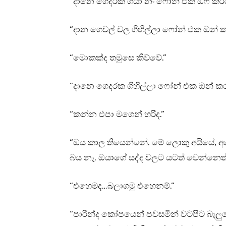
“දානෙ ගෙදරක ගියා නං ෆෝන් එක ඕෆ් ක
“දාන ගෙවල් වල ගිහිල්ලා ෆෝන් එක ඔන්
“මොකක්ද තමුසෙ කිව්වේ.”
“දානෙ ගෙදරක ගිහිල්ලා ෆෝන් එක ඔන් 
“කන්න එපා මගෙන් හරිද.”
“ඔය කාල තියෙන්නේ. මේ ලොකු අයියේ, අප
බය නෑ. ඔයාගේ සද්ද වලට යටත් වෙන්නෙත්
“එහෙමද…බලාගමු එහෙනම්.”
“පාරින්ද කෝපයෙන් පවසමින් වටපිට බැලුව