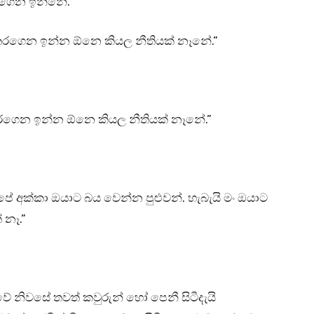
රගෙන ඉන්නේ.”
 කරගෙන ඉන්න ඕනෙ කියල නීතියක් නෑනේ.”
කරගෙන ඉන්න ඕනෙ කියල නීතියක් නෑනේ.”
ේ අක්කා ඔයාට බය වෙන්න පුළුවන්. හැබැයි මං ඔයාට
 නෑ.”
ේ නිවසේ තවත් කවුරුන් හෝ පෙනී සිටීදැයි