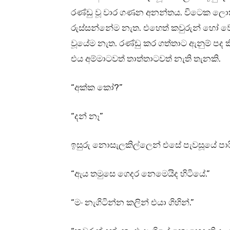
රණ්ඩු වූ වාර ගණන අනන්තය. විටෙක ලොක
රුස්සන්නේම නැත. එහෙත් කවුරුන් හෝ වේ
වූයේම නැත. රණ්ඩු කර ගත්තාට ඇනුම් පද ක
එය අම්මාටවත් තාත්තාටවත් නැති තැනකි.
“අක්ක කෝ?”
“දන් නෑ”
ඉසුරු නොසැලකිල්ලෙන් එසේ පැවසූයේ පාර
“ඇය තමුසෙ ගෙදර නෙමෙයිද හිටියේ.”
“මං නැගිටින්න කලින් එයා ගිහින්.”