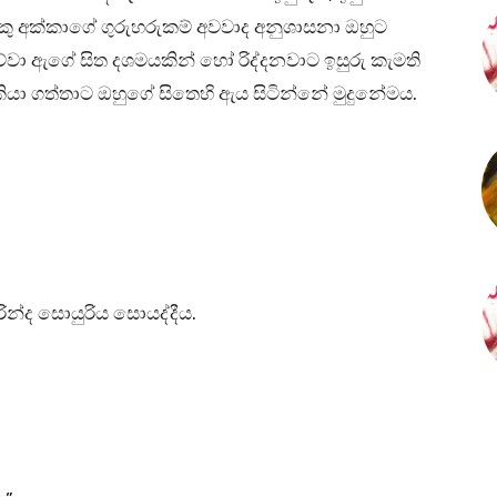
ු අක්කාගේ ගුරුහරුකම් අවවාද අනුශාසනා ඔහුට
වා ඇගේ සිත දශමයකින් හෝ රිද්දනවාට ඉසුරු කැමති
ියා ගත්තාට ඔහුගේ සිතෙහි ඇය සිටින්නේ මුදුනේමය.
ින්ද සොයුරිය සොයද්දීය.