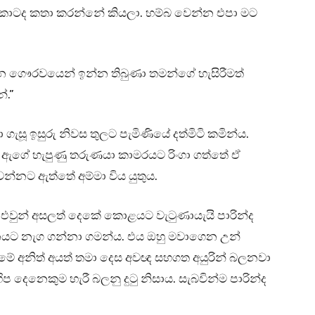
ඹ කාටද කතා කරන්නේ කියලා. හම්බ වෙන්න එපා මට
න ගෞරවයෙන් ඉන්න තිබුණා තමන්ගේ හැසිරීමත්
ේ.”
ගැසූ ඉසුරු නිවස තුලට පැමිණියේ දත්මිටි කමින්ය.
ත් ඇගේ හැපුණු තරුණයා කාමරයට රිංගා ගත්තේ ඒ
්නට ඇත්තේ අම්මා විය යුතුය.
ි එවුන් අසලත් දෙකේ කොළයට වැටුණායැයි පාරින්ද
සනයට නැග ගන්නා ගමන්ය. එය ඔහු මවාගෙන උන්
ගමේ අනිත් අයත් තමා දෙස අවඥ සහගත අයුරින් බලනවා
ිප දෙනෙකුම හැරී බලනු දුටු නිසාය. සැබවින්ම පාරින්ද