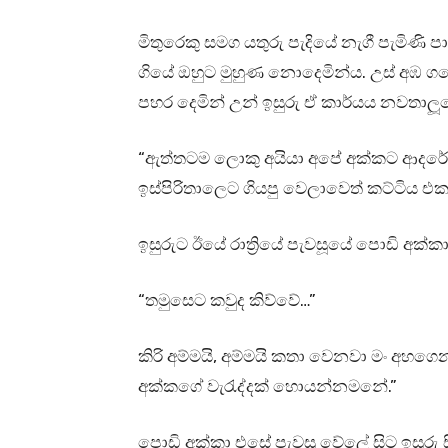
මිතුරෙකු සමග යතුරු පැදියේ නැගී පැමිණි පා
ගියේ ඔහුට මුහුණ නොදෙමින්ය. උස් අඹ ග
පහර දෙමින් උන් ඉසුරු ඒ කාර්යය නවතාලූ
“ඇත්තටම ලොකු අයියා අපේ අක්කට ආදර
ඉස්පිරිතාලෙට ගියපු වෙලාවෙත් කට්ටිය එක
ඉසුරුට ඊයේ රාත්‍රියේ පැවසූයේ පොඩි අක්ක
“තමුසෙට කවුද කිව්වේ…”
කිරි අම්මයි, අම්මයි කතා වෙනවා මං අහ
අක්කගේ වැරැද්දක් හොයන්නමනේ.”
පොඩි අක්කා එසේ පැවසූ වේලේ සිට ඉසුරු සි