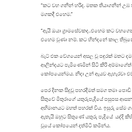
“කට වහ ගනින් හරිද. මතක තියාගනින් උ
මගකදී එහෙම.”
“ඇයි ඔයා ග්‍රාමසේවකද..එහෙම කට වහගෙ
එහෙම වුණා නම්. කට හින්දනේ කාල තිබුන
බැට් එක වේගයෙන් අසල වූ පඳුරක් මතට දමා 
ආලින්දයට පැමිණෙමින් සිටි කිරි අම්මාගේ
කෝපයෙන්මය. නිදා උන් ඇයව ඇහැරවා එවන
පෙර දිනක සිදුවූ පහරදීමත් සමග තමා පොඩ
සිතුවේ මිතුරාගේ යතුරුපැදියේ පසුපස ආ
අභිමානයට මහත් පහරක් විය. ඉසුරු සේම 
ඇතැයි ඔහුට සිතුණේ යතුරු පැදියේ යද්දි කිහ
වූයේ කෝපයෙන් දත්මිටි කමින්ය.