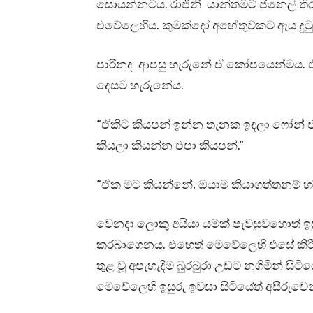
සොයන්නටය. රාජිනී යාන්තමට ජනෙල් තිර මෑත
එවේලෙහිය. කුමක්දෝ අහේතුවකට ඇය දුටු
පාරිනද ආපසු හැරුනේ ඒ කෝපයෙන්මය. එහෙත
දෙසට හැරුනේය.
“ඒකිට කියපන් ඉන්න තැනක ඉඳලා ෆෝන් 
කියලා කියන්න එපා කියපන්.”
“ඒක මට කියන්නේ, ඔයාම කියාගත්තනම් හර
වෙනදා ලොකු අයියා යමක් පැවසුවහොත් ඉ
කරබාගෙනය. එහෙත් මෙවේලෙහි එසේ කිරීමට
තුළ වූ අපැහැදීම බුරබුරා උඩට නගිමින් සිටි
මෙවේලෙහි ඉසුරු ඉවසා සිටියේත් අසීරුවෙ