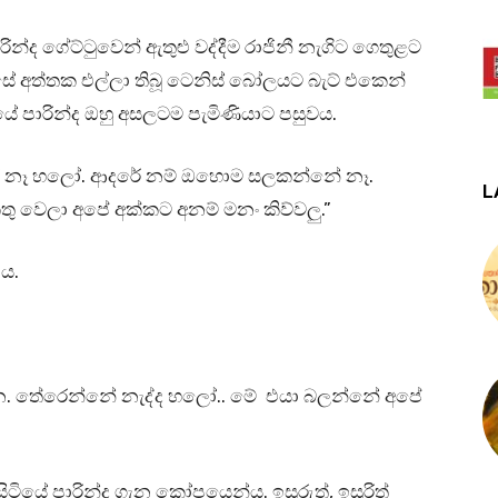
රින්ද ගේට්ටුවෙන් ඇතුළු වද්දීම රාජිනී නැගිට ගෙතුළට
සේ අත්තක එල්ලා තිබූ ටෙනිස් බෝලයට බැට් එකෙන්
යේ පාරින්ද ඔහු අසලටම පැමිණියාට පසුවය.
ේ නෑ හලෝ. ආදරේ නම් ඔහොම සලකන්නේ නෑ.
L
තු වෙලා අපේ අක්කට අනම් මනං කිව්වලු.”
ාය.
ගෙන. තේරෙන්නේ නැද්ද හලෝ.. මේ එයා බලන්නේ අපේ
ටියේ පාරින්ද ගැන කෝපයෙන්ය. ඉසුරුත්, ඉසුරිත්