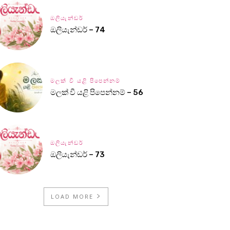
ඔලියැන්ඩර්
ඔලියැන්ඩර් – 74
මලක් වී යළි පිපෙන්නම්
මලක් වී යළි පිපෙන්නම් – 56
ඔලියැන්ඩර්
ඔලියැන්ඩර් – 73
LOAD MORE