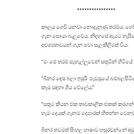
****************
කාලය ගෙවී යනවා නොදැනුණු තරම්ය. ගෙව
ගැන සොයා බැලුවේය. නිදහසේ ඇයට හැසිරෙ
අවශ්‍යතාවයන් ගැන පවා සැලකිලිමත් විය.
“මං මේ තරම් සැහැල්ලුවෙන් සතුටින් හිටි
“බිනර දෙස බලා ඉසුරි පැවසූයේ බම්බලපිටි
කෑම සඳහා ගිය වේලේය.”
“සතුට කියන එක තාවකාලික එකක් කරගන්
හැම දෙයක් ගැනම දෙපාරක් හිතන්න වෙනව
බිනර තවමත් සිංහල භාෂාව හසුරවන්නේ අමු