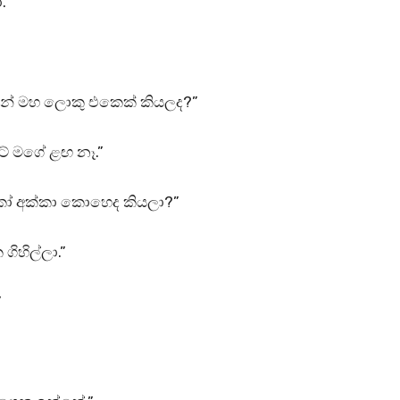
.”
න්නේ මහ ලොකු එකෙක් කියලද?”
් මගේ ළඟ නෑ.”
වකෝ අක්කා කොහෙද කියලා?”
ිහිල්ලා.”
”