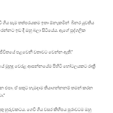
ී ගිය සෑම තත්පරයකම ඉතා ඕනෑකමින් බිනර යුවතිය
න්නට ඉඩ දී ඔහු බලා සිටියේය. ඇගේ පුද්ගලික
යේ ජීවිතයේ පළවෙනි වතාවට වෙන්න ඇති.”
යේ මුහුදු වෙරළ ආසන්නයේම පිහිටි හෝටලයකට රාත්‍රී
න එපා. ඒ සතුට හැමදාම තියාගන්නනම් තමන් කරන
ා.”
තු හුරුවකටය. ගෙවී ගිය වසර කිහිපය පුරාවටම ඔහු