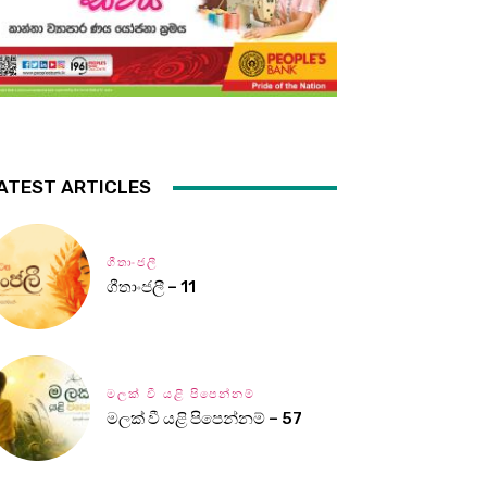
ATEST ARTICLES
ගීතාංජලී
ගීතාංජලී – 11
මලක් වී යළි පිපෙන්නම්
මලක් වී යළි පිපෙන්නම් – 57