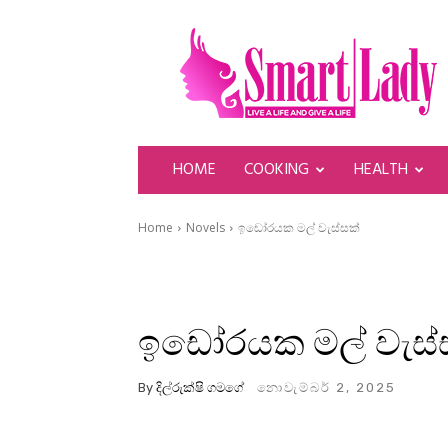
SmartLady
HOME
COOKING
HEALTH
Home
Novels
ඉඩෝරයක මල් වැස්සක්
ඉඩෝරයක මල් වැස්ස
By
දිල්රුක්ෂි ගමගේ
නොවැම්බර් 2, 2025