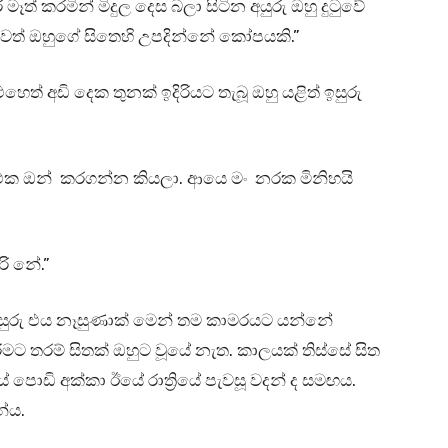
් කරමින් මිදුල දෙස බලා සිටින අයුරු ඔහු දුටුවේ
වත් ඔහුගේ සිතෙහි උපදින්නේ කෝපයකි.”
් අඩි දෙක තුනක් ඉදිරියට තැබූ ඔහු යළිත් ඉසුරු
එක ඔන් කරගන්න කියලා. ආයෙ මං නරක මිනිහයි
ි නේ.”
සුරු එය නෑසුණාක් මෙන් තම කාමරයට යන්නේ
 තරම් සිතක් ඔහුට වූයේ නැත. කාලයක් තිස්සේ සිත
යේ පොඩි අක්කා ඊයේ රාත්‍රියේ පැවසූ වදන් ද සමඟය.
න්ය.