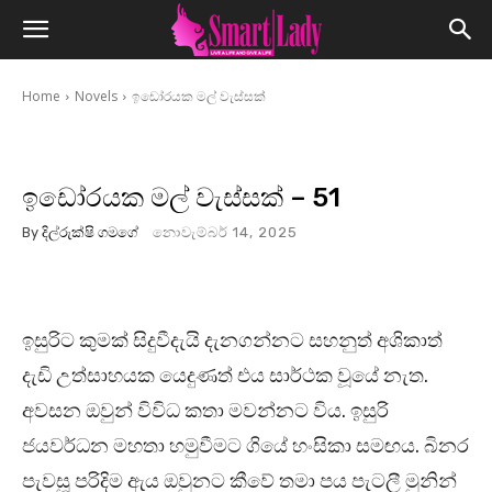
Home
Novels
ඉඩෝරයක මල් වැස්සක්
ඉඩෝරයක මල් වැස්සක් – 51
By
දිල්රුක්ෂි ගමගේ
නොවැම්බර් 14, 2025
ඉසුරිට කුමක් සිදුවීදැයි දැනගන්නට සහනුත් අශිකාත්
දැඩි උත්සාහයක යෙදුණත් එය සාර්ථක වූයේ නැත.
අවසන ඔවුන් විවිධ කතා මවන්නට විය. ඉසුරි
ජයවර්ධන මහතා හමුවීමට ගියේ හංසිකා සමඟය. බිනර
පැවසූ පරිදිම ඇය ඔවුනට කීවේ තමා පය පැටලී මුනින්