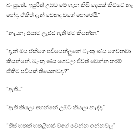
බං පුතේ.. ඉසුරිත් උඹට මේ ගැන කිසි දෙයක් කිව්වේ නෑ
නේද. ඒකිත් දැන් වෙනද වගේ නෙමෙයි.”
“නෑ..නෑ එයාට ලැජ්ජ ඇති මට කියන්න.”
“දැන් ඔය ඒකිගෙ පඩියෙන්ලුනේ බැංකු ණය ගෙවනවා
කියන්නේ. බැංකු ණය ගෙවලා ජීවත් වෙන්න තරම්
ඒකිට පඩියක් තියෙනවද.?”
“ඇති…”
“ඇති කියලා අහන්නේ උඹට කියලා නැද්ද.”
“තිස් හතක් හතළිහක් වගේ වෙන්න ගන්නවලු”