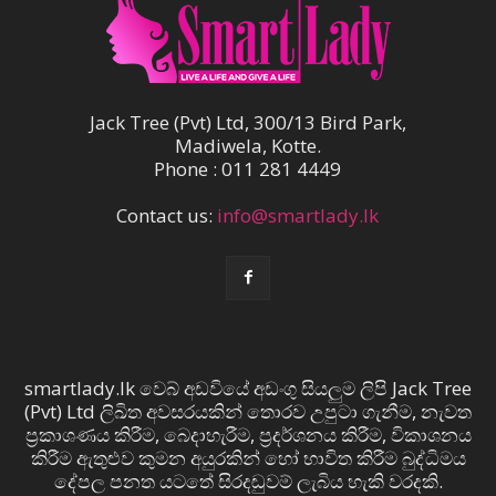
Jack Tree (Pvt) Ltd, 300/13 Bird Park,
Madiwela, Kotte.
Phone : 011 281 4449
Contact us:
info@smartlady.lk
smartlady.lk වෙබ් අඩවියේ අඩංගු සියලුම ලිපි Jack Tree
(Pvt) Ltd ලිඛිත අවසරයකින් තොරව උපුටා ගැනීම, නැවත
ප්‍රකාශණය කිරීම, බෙදාහැරීම, ප්‍රදර්ශනය කිරීම, විකාශනය
කිරීම ඇතුළුව කුමන අයුරකින් හෝ භාවිත කිරීම බුද්ධිමය
දේපල පනත යටතේ සිරදඬුවම් ලැබිය හැකි වරදකි.