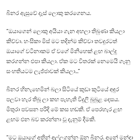
බිනර ඇසුවේ දෑස් ලොකු කරගෙනය.
“ඔයාගෙන් ලොකු අයියා ගැන අහලා තිබුණා කියලා
කිව්වා. හංසිකා මිස් මට තදින්ම කිව්වා තවදුරටත්
ඔයාගේ වටිනාකම ඒ වගේ මිනිහෙක් ළඟ බාල්දු
කරගන්න එපා කියලා. ඒක මට විතරක් නෙමෙයි ගෑනු
සංහතියටම ලැජ්ජාවක් කියලා…”
බිනර හිනැහෙමින් බලා සිටියේ කුඩා කුටියේ අඳුර
පලවා හැර තිබූ ලා කහ පැහැති විදුලි බුබුළ දෙසය.
මිතුරා පවසන පරිදි මේ කස හඬකි. ඒ පෙරහැර ළඟ
ළඟම එන බව කරන්නා වූ දැනුම් දීමකි.
“මට ඔයාගේ අතින් අල්ලගන්න ඕන බිනර. අනේ මන්දා