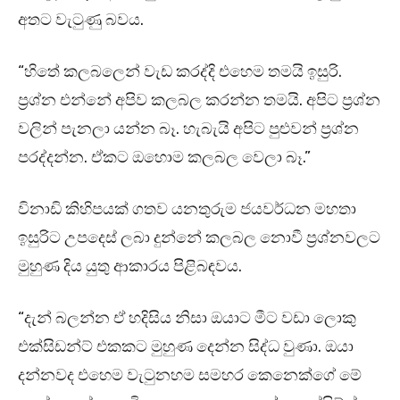
අතට වැටුණු බවය.
“හිතේ කලබලෙන් වැඩ කරද්දි එහෙම තමයි ඉසුරි.
ප්‍රශ්න එන්නේ අපිව කලබල කරන්න තමයි. අපිට ප්‍රශ්න
වලින් පැනලා යන්න බෑ. හැබැයි අපිට පුළුවන් ප්‍රශ්න
පරද්දන්න. ඒකට ඔහොම කලබල වෙලා බෑ.”
විනාඩි කිහිපයක් ගතව යනතුරුම ජයවර්ධන මහතා
ඉසුරිට උපදෙස් ලබා දුන්නේ කලබල නොවී ප්‍රශ්නවලට
මුහුණ දිය යුතු ආකාරය පිළිබඳවය.
“දැන් බලන්න ඒ හදිසිය නිසා ඔයාට මීට වඩා ලොකු
එක්සිඩන්ට් එකකට මුහුණ දෙන්න සිද්ධ වුණා. ඔයා
දන්නවද එහෙම වැටුනහම සමහර කෙනෙක්ගේ මේ