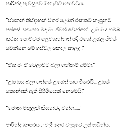
පාරින්ද පැවසුවේ ඕනෑවට එපාවටය.
“ඒකෙන් තිස්දාහක් විතර ලෝන් එකකට කැපුනට
පස්සේ කොහොමද මං ජීවත් වෙන්නේ. උඹ ඔය හම්බ
කරන සොච්චම ලෙවකන්නත් මදි එකේ උඹල ජීවත්
වෙන්නෙ මේ ගස්වල කොල කාලද..”
“ඒක මං ඒ වෙලාවට බලා ගන්නම් අම්මා.”
“උඹ ඔය බලා ගත්තේ උඹෙත් කට විතරයි… උඹත්
කොන්දක් ඇති පිරිමියෙක් නෙමෙයි.”
“මොන මඟුලක් කියනවද මන්දා……”
පාරින්ද කාමරයට වැදී දොර වැසුවේ උස් හඬින්ය.