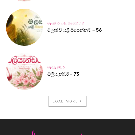
මලක් වී යළි පිපෙන්නම්
මලක් වී යළි පිපෙන්නම් – 56
ඔලියැන්ඩර්
ඔලියැන්ඩර් – 73
LOAD MORE