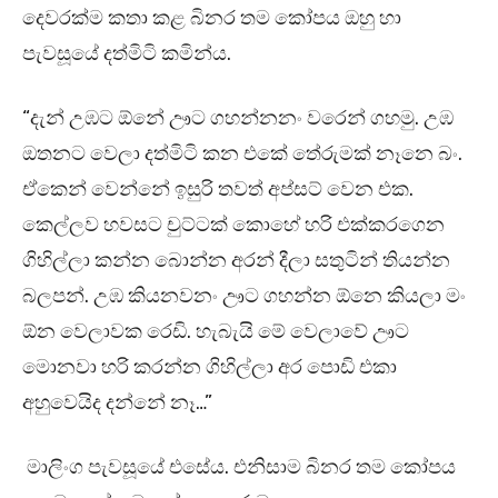
දෙවරක්ම කතා කළ බිනර තම කෝපය ඔහු හා
පැවසූයේ දත්මිටි කමින්ය.
“දැන් උඹට ඕනේ ඌට ගහන්නනං වරෙන් ගහමු. උඹ
ඔතනට වෙලා දත්මිටි කන එකේ තේරුමක් නෑනෙ බං.
ඒකෙන් වෙන්නේ ඉසුරි තවත් අප්සට් වෙන එක.
කෙල්ලව හවසට චුට්ටක් කොහේ හරි එක්කරගෙන
ගිහිල්ලා කන්න බොන්න අරන් දීලා සතුටින් තියන්න
බලපන්. උඹ කියනවනං ඌට ගහන්න ඕනෙ කියලා මං
ඕන වෙලාවක රෙඩි. හැබැයි මේ වෙලාවේ ඌට
මොනවා හරි කරන්න ගිහිල්ලා අර පොඩි එකා
අහුවෙයිද දන්නේ නෑ…”
මාලිංග පැවසූයේ එසේය. එනිසාම බිනර තම කෝපය