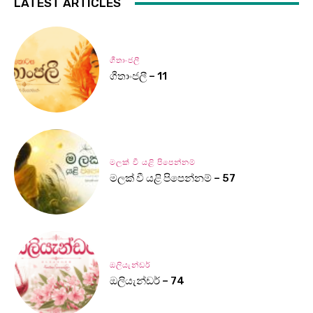
LATEST ARTICLES
ගීතාංජලී
ගීතාංජලී – 11
මලක් වී යළි පිපෙන්නම්
මලක් වී යළි පිපෙන්නම් – 57
ඔලියැන්ඩර්
ඔලියැන්ඩර් – 74