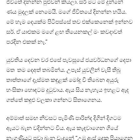
ජීවිතේ දිනන්න පුළුවන් කියලා. සර් මට මේ දුන්නේ
ණය මුදලක් නෙමෙයි. මගේ ජීවිතයේ දිනන්න හයිය.
මේ හැම දෙයක්ම පිටිපස්සේ තව එක්කෙනෙක් ඉන්නව
සර්. ඒ යාළුකම මගේ ළඟ තියෙනකල් මං කවදාවත්
පරදින එකක් නෑ.”
යුවතිය දෙවන වර එසේ පැවසූයේ ජයවර්ධනගේ දෙපා
මත තම දෙඅත් තබමින්ය. උපැස් යුවලින් වැසී තිබූ
තාත්තාගේ දෑස්මත කඳුළක් මෝදු වී තිබෙන අයුරු
හංසිකා හොඳටම දුටුවාය. ඇය සිය නැහැය ඉහළට ඇද
ගත්තේ කඳුළු වලකා ගන්නට සිතාගෙනය.
අම්මාත් සමඟ නිවසට පැමිණි පාරින්ද දිගින් දිගටම
ඇයට බැන වදින්නට විය. ඇය කැඳවාගෙන ගියේ
නැගණියට පවා බැන වැදුනේ “උඹ ඇස් දෙක පියාගෙන