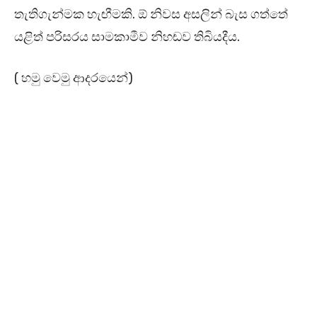
තැතිගැන්මක හැඟීමකි. ඕ නිවස අසලින් බැස ගත්තේ
යළිත් පරිසරය සාමකාමීව නිහඬව තිබියදීය.
( හමු වෙමු ආදරයෙන්)