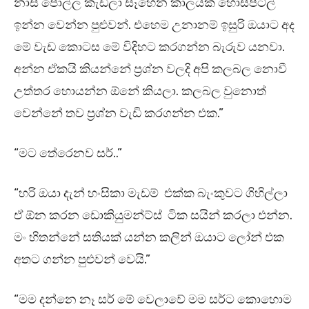
නාස් පොල්ල කැඩිලා සෑහෙන කාලයක් හොස්පිට්ල්
ඉන්න වෙන්න පුළුවන්. එහෙම උනානම් ඉසුරි ඔයාට අද
මේ වැඩ කොටස මේ විදිහට කරගන්න බැරුව යනවා.
අන්න ඒකයි කියන්නේ ප්‍රශ්න වලදි අපි කලබල නොවී
උත්තර හොයන්න ඕනේ කියලා. කලබල වුනොත්
වෙන්නේ තව ප්‍රශ්න වැඩි කරගන්න එක.”
“මට තේරෙනව සර්..”
“හරි ඔයා දැන් හංසිකා මැඩම් එක්ක බැංකුවට ගිහිල්ලා
ඒ ඕන කරන ඩොකියුමන්ට්ස් ටික සයින් කරලා එන්න.
මං හිතන්නේ සතියක් යන්න කලින් ඔයාට ලෝන් එක
අතට ගන්න පුළුවන් වෙයි.”
“මම දන්නෙ නෑ සර් මේ වෙලාවේ මම සර්ට කොහොම