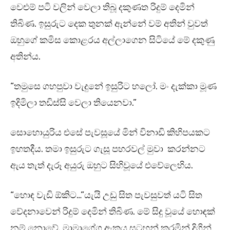
වෙළුම් පටි වලින් වෙලා තිබූ දකුණත රිදුම් දෙමින්
තිබිණ. ඉසුරුට දෙක තුනක් ඇන්නේ වම් අතින් වුවත්
ඔහුගේ කමිස කොළරය අල්ලාගෙන සිටියේ මේ දකුණු
අතින්ය.
“තමුසෙ ගහපුවා වැදුනේ ඉසුරිට හලෝ. මං දැක්කා මූණ
ඉදිමිලා තඩිස්සි වෙලා තියෙනවා.”
සොහොයුරිය එසේ පැවසූයේ මින් විනාඩි කිහිපයකට
ඉහතදීය. තමා ඉසුරුට ගැසූ පහරවල් මුවා කරන්නට
ඇය තැත් දැරූ අයුරු ඔහුට සිහිවූයේ එවේලෙහිය.
“හොඳ වැඩි ඕකිට…”යැයි උඩු සිත පැවසුවත් යටි සිත
වේදනාවෙන් රිදුම් දෙමින් තිබිණ. මේ සිදු වූයේ හොඳක්
නම් නොවේ. මාමාගේග අංකය සටහන් කරමින් දිගින්