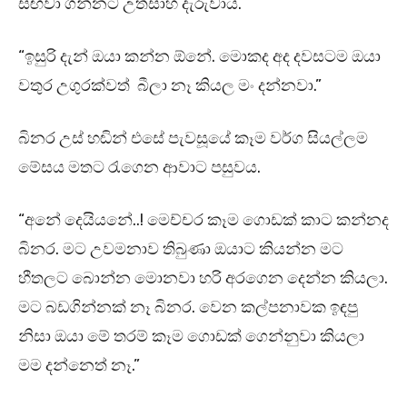
සඟවා ගන්නට උත්සාහ දැරුවාය.
“ඉසුරි දැන් ඔයා කන්න ඕනේ. මොකද අද දවසටම ඔයා
වතුර උගුරක්වත් බීලා නෑ කියල මං දන්නවා.”
බිනර උස් හඬින් එසේ පැවසූයේ කෑම වර්ග සියල්ලම
මේසය මතට රැගෙන ආවාට පසුවය.
“අනේ දෙයියනේ..! මෙච්චර කෑම ගොඩක් කාට කන්නද
බිනර. මට උවමනාව තිබුණා ඔයාට කියන්න මට
හීතලට බොන්න මොනවා හරි අරගෙන දෙන්න කියලා.
මට බඩගින්නක් නෑ බිනර. වෙන කල්පනාවක ඉඳපු
නිසා ඔයා මේ තරම් කෑම ගොඩක් ගෙන්නුවා කියලා
මම දන්නෙත් නෑ.”