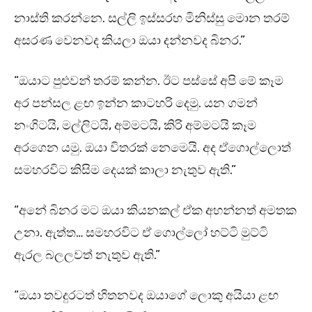
නාස්ති කරන්නෙ. සල්ලි ඉස්සරහ මිනිස්සු මොන තරම්
අසරණ වෙනවද කියලා ඔයා දන්නවද බිනර.”
“ඔයාට පුළුවන් තරම් කන්න. ඊට පස්සේ අපි මේ කෑම
අර පන්සල ළඟ ඉන්න කාටහරි දෙමු. යන ගමන්
නංගිටයි, මල්ලිටයි, අම්මටයි, කිරි අම්මටයි කෑම
අරගෙන යමු. ඔයා විතරක් නෙමෙයි. අද ඒගොල්ලොත්
සමහරවිට කිසිම දෙයක් කාලා නැතුව ඇති.”
“අනේ බිනර මට ඔයා කියනකල් ඒක අහන්නත් අමතක
උනා. ඇත්ත… සමහරවිට ඒ ගොල්ලෝ හට්ටි මුට්ටි
ඇරල බලලවත් නැතුව ඇති.”
“ඔයා තවදුරටත් හිතනවද ඔයාගේ ලොකු අයියා ළඟ