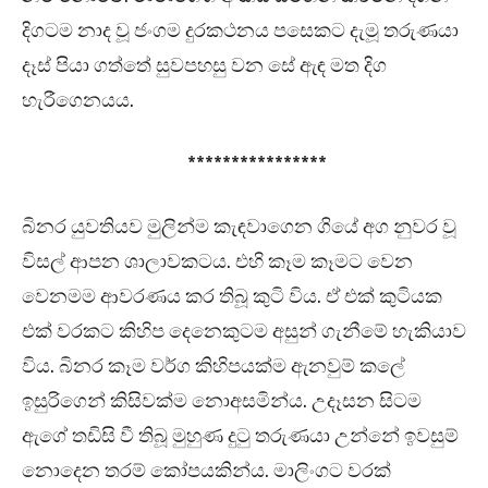
දිගටම නාද වූ ජංගම දුරකථනය පසෙකට දැමූ තරුණයා
දෑස් පියා ගත්තේ සුවපහසු වන සේ ඇඳ මත දිග
හැරීගෙනයය.
****************
බිනර යුවතියව මුලින්ම කැඳවාගෙන ගියේ අග නුවර වූ
විසල් ආපන ශාලාවකටය. එහි කෑම කෑමට වෙන
වෙනමම ආවරණය කර තිබූ කුටි විය. ඒ එක් කුටියක
එක් වරකට කිහිප දෙනෙකුටම අසුන් ගැනීමේ හැකියාව
විය. බිනර කෑම වර්ග කිහිපයක්ම ඇනවුම් කලේ
ඉසුරිගෙන් කිසිවක්ම නොඅසමින්ය. උදෑසන සිටම
ඇගේ තඩිසි වී තිබූ මුහුණ දුටු තරුණයා උන්නේ ඉවසුම්
නොදෙන තරම් කෝපයකින්ය. මාලිංගට වරක්