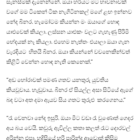
සැනසීමක් දැනෙන්නේ. ඔයා හරියට මට භාවනාවක්
වගේ මම ටිකෙන් ටික නැගිටිනකල් මගේ ළඟ ඉන්නව
නේද බිනර. හැමෝටම කියන්න මං ඔයාගේ හොඳ
යාළුවෙක් කියලා. ලස්සන යාළුකං වලට ගැහැණු පිරිමි
භේදයක් නෑ කියලා. එහෙම නැත්තං එයාලා ඔයා ගැන
වැරදියට හිතයි බිනර. ඔයා කියන්නේ වචනෙකින්වත්
කිළිටි වෙන්න හොඳ නැති කෙනෙක්.”
“අඩ හෝරාවක් පමණ ගතව යනතුරු යුවතිය
කියවූවාය. හැඬුවාය. බිනර ඒ සියල්ල අසා සිටියේ ඇගේ
බඳ වටා අත දමා ඇයව සිය ගතට තුරුළු කරගෙනය.”
“රෑ වෙනවා නේද ඉසුරි. ඔයා මීට වඩා රෑ වුණොත් ගෙදර
අය බය වෙයි. කවුරු ඇවිල්ල කතා කලත් රෑට දොරවල්
අරින්න එපා. හදිසියේ හරි පාරින්ද ආවොත් කිසිම