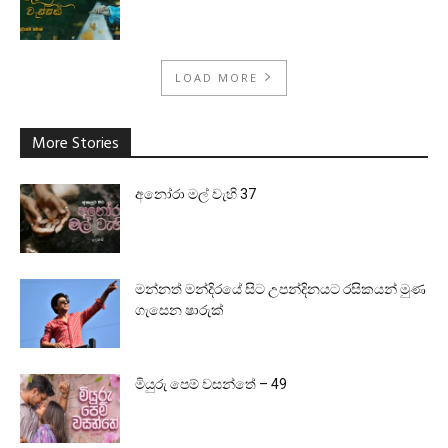
LOAD MORE
More Stories
අනෝරා මල් වැහි 37
මන්නත් මන්දිරයේ සිට උපන්දිනයට රසිකයන් මුණ
ගැසෙන ෂාරුක්
මියුරු පෙම් වසන්තේ – 49