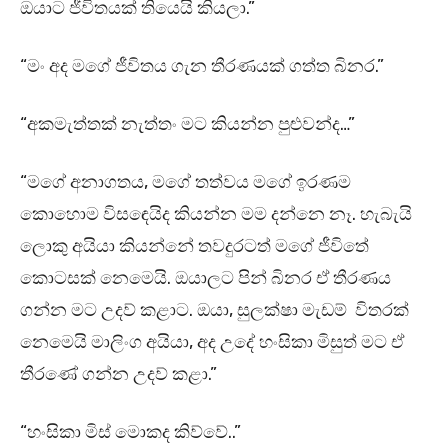
ඔයාට ජීවිතයක් තියෙයි කියලා.”
“මං අද මගේ ජීවිතය ගැන තීරණයක් ගත්ත බිනර.”
“අකමැත්තක් නැත්තං මට කියන්න පුළුවන්ද…”
“මගේ අනාගතය, මගේ තත්වය මගේ ඉරණම
කොහොම විසඳෙයිද කියන්න මම දන්නෙ නෑ. හැබැයි
ලොකු අයියා කියන්නේ තවදුරටත් මගේ ජීවිතේ
කොටසක් නෙමෙයි. ඔයාලට පින් බිනර ඒ තීරණය
ගන්න මට උදව් කළාට. ඔයා, සුලක්ෂා මැඩම් විතරක්
නෙමෙයි මාලිංග අයියා, අද උදේ හංසිකා මිසුත් මට ඒ
තීරණේ ගන්න උදව් කළා.”
“හංසිකා මිස් මොකද කිව්වේ..”