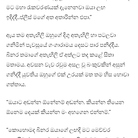
මට මහා රැකවරණයක් දැනෙනවා ඔයා ලඟ
ඉදිද්දී..ප්ලීස් මගේ අත අතාරින්න එපා.”
ඇය තම අතැඟිලි ඔහුගේ දිගු අතැඟිලි හා පටලවා
ගනිමින් පැවසූයේ ගංගාරාමය දෙසට පාර පනිද්දීය.
බිනර තමාගේ අතැඟිලි ඒ අත්ලට තද කළේ සිතා
මතාමය. අවසන වැව රවුම අසල වූ බංකුවකින් අසුන්
ගනිද්දී යුවතිය ඔහුගේ එක් උරයක් මත තම හිස හොවා
ගත්තාය.
“ඔයාට අඬන්න ඕනේනම් අඬන්න. කියන්න තියෙන
ඕනෙම දෙයක් කියන්න මං අහගෙන එන්නම්.”
“කොහොමද බිනර ඔයාගේ ලඟදි මට මෙච්චර