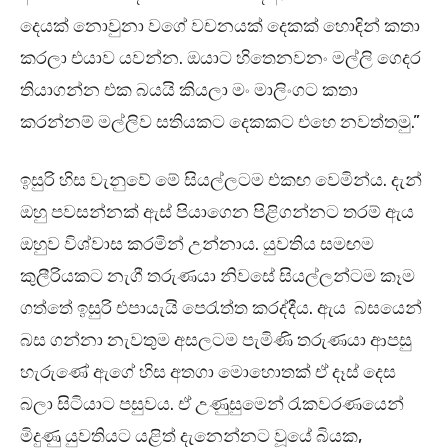
දෙයක් නොවුනා වගේ වචනයක් දෙකක් හොඳින් කතා
කරලා එයාව යවන්න. ඔයාට හිතෙනවනං මල්ලි ගෙදර
තියාගන්න එක බයයි කියලා මං මාලිංගට කතා
කරන්නම් මල්ලිව සතියකට දෙකකට එහෙ නවත්තමු.”
ඉසුරි හිස වැනුවේ මේ සියල්ලටම එකඟ වෙමින්ය. දැන්
ඔහු පවසන්නක් ඇස් පියාගෙන පිළිගන්නට තරම් ඇය
ඔහුව විශ්වාස කරමින් උන්නාය. යුවතිය සමඟම
කුලීරියකට නැගී තරුණයා නිවසේ සියල්ලන්ටම කෑම
ගත්තේ ඉසුරි එපායැයි පෙරැත්ත කරද්දීය. ඇය බසයෙන්
බස ගන්නා නැවතුම අසලටම පැමිණි තරුණයා ආපසු
හැරුණේ ඇගේ හිස අතගා මොහොතක් ඒ දෑස් දෙස
බලා සිටියාට පසුවය. ඒ උණුසුමෙන් රැකවරණයෙන්
මිදුණු යුවතියට යළිත් දැනෙන්නට වූයේ බියක,