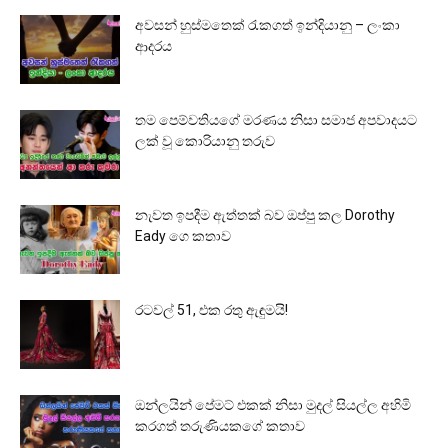
අවසන් හුස්මතෙක් රැකගත් ඉන්දියානු – ලංකා
ආදරය
තම පෙම්වතියගේ මරණය නිසා සමාජ අපවාදයට
ලක් වූ කොරියානු තරුව
නැවත ඉපදීම ඇත්තක් බව ඔප්පු කල Dorothy
Eady ගෙ කතාව
රටවල් 51, එක රතු ඇඳුමයි!
ඔන්ලයින් පේමට් එකක් නිසා මුදල් සියල්ල අහිමි
කරගත් තරුණියකගේ කතාව