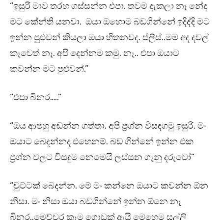
“ඉසුරි මාව තරහ ගස්සන්න එපා. තවම දැකලා නෑ නේද
මට කේන්ති යනවා. ඔයා ඔහොම බඩගින්නේ ඉදිද්දි මට
ඉන්න පුළුවන් කියලා ඔයා හිතනවද. ප්ලීස්..මම අද දවල්
කෑවෙත් නෑ. අපි දෙන්නම කමු. නෑ.. එපා ඔයාට
කවන්න මට පුළුවන්.”
“එපා බිනර…..”
“ඔය ආපහු අඬන්න ගත්තා. අපි ප්‍රශ්න විසඳගමු ඉසුරි. මං
ඔයාට බෙදන්නද එහෙනම්. බඩ ගින්නේ ඉන්න එක
ප්‍රශ්න වලට විසඳුම නෙමෙයි ලස්සන ගෑනු දරුවෝ”
“චුට්ටක් බෙදන්න. මේ මං කන්නෙ ඔයාට කවන්න ඕන
නිසා. මං නිසා ඔයා බඩගින්නේ ඉන්න ඕනෙ නෑ
බිනර..මෙච්චර කෑම ගොඩක් ඇයි මෙහෙම සල්ලි