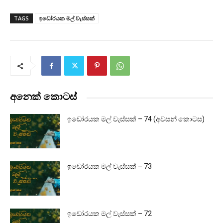
TAGS
ඉඩෝරයක මල් වැස්සක්
අනෙක් කොටස්
ඉඩෝරයක මල් වැස්සක් – 74 (අවසන් කොටස)
ඉඩෝරයක මල් වැස්සක් – 73
ඉඩෝරයක මල් වැස්සක් – 72