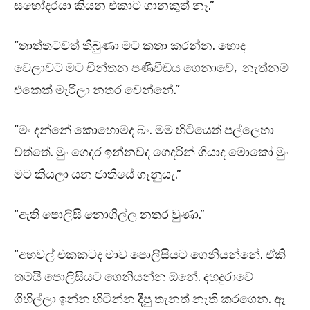
සහෝදරයා කියන එකාට ගානකුත් නෑ.”
“තාත්තටවත් තිබුණා මට කතා කරන්න. හොඳ
වෙලාවට මට චින්තන පණිවිඩය ගෙනාවේ, නැත්නම්
එකෙක් මැරිලා නතර වෙන්නේ.”
“මං දන්නේ කොහොමද බං. මම හිටියෙත් පල්ලෙහා
වත්තේ. මුං ගෙදර ඉන්නවද ගෙදරින් ගියාද මොකෝ මුං
මට කියලා යන ජාතියේ ගෑනුයැ.”
“ඇති පොලිසි නොගිල්ල නතර වුණා.”
“අහවල් එකකටද මාව පොලිසියට ගෙනියන්නේ. ඒකි
තමයි පොලිසියට ගෙනියන්න ඕනේ. දහදුරාවේ
ගිහිල්ලා ඉන්න හිටින්න දීපු තැනත් නැති කරගෙන. ඈ