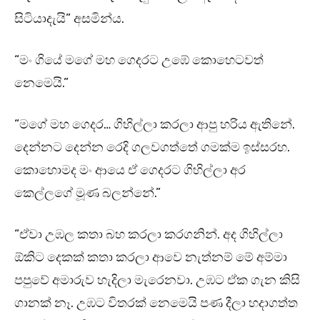
සිටියාදැයි” අසමින්ය.
“මං ගියේ මගේ මහ ගෙදරට උඹේ කොහෙටවත්
නෙමෙයි.”
“මගේ මහ ගෙදර… ගිහිල්ලා කරලා ආපු හරිය ඇතිනේ.
දෙන්නට දෙන්න රෙදි ගලවගත්තේ ගමක්ම ඉස්සරහ.
කොහොමද මං ආයෙ ඒ ගෙදරට ගිහිල්ලා අර
කෙල්ලගේ මූණ බලන්නේ.”
“ඒවා උඹල කතා බහ කරලා කරගනින්. අද ගිහිල්ලා
ඕකිට දෙකක් කතා කරලා ආවෙ නැත්නම් මේ අම්මා
පපුවේ අමාරුව හැදිලා මැරෙනවා. උඹට ඒක ගැන කිසි
ගානක් නෑ. උඹට විතරක් නෙමෙයි පණ දීලා හදාගත්ත