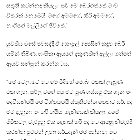
ස්තුති කරන්නද කියලා. සර් මේ බේරගත්තේ මාව
විතරක් නෙමෙයි. මගේ අම්මගේ, කිරි අම්මගේ,
නංගිගේ මල්ලිගේ ජීවිතේ.”
යුවතිය එසේ පවසද්දී ඒ කොපුල් දෙපසින් කඳුළු බේරී
යමින් තිබිණ. හංසිකා ඇයගේ දකුණතින් අල්ලා ගත්තේ
ඇයව සන්සුන් කරන්නටය.
“මේ වෙලාවේ මට මේ විදිහේ ජොබ් එකක් ලැබුණ
එක ගැන. සර්ල වගේ අය මට මුණ ගස්සපු එක ගැන මං
දෙවියන්ටයි මේ විශ්වයටයි ස්තූතිවන්ත වෙනව සර්. අද
මට දැනුනා මං හරි හයිය ගෑනියෙක් කියලා. අපේ
ජීවිතවල වැරදුනු එක තැනක් හරි අද මට ආපහු නිවැරදි
කරන්න පුළුවන් උනා සර්…දැන් මම දන්නවා මට