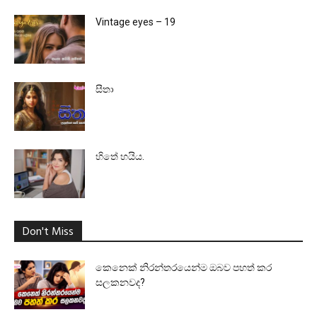
Vintage eyes – 19
සීතා
හිතේ හයිය.
Don't Miss
කෙනෙක් නිරන්තරයෙන්ම ඔබව පහත් කර
සලකනවද?