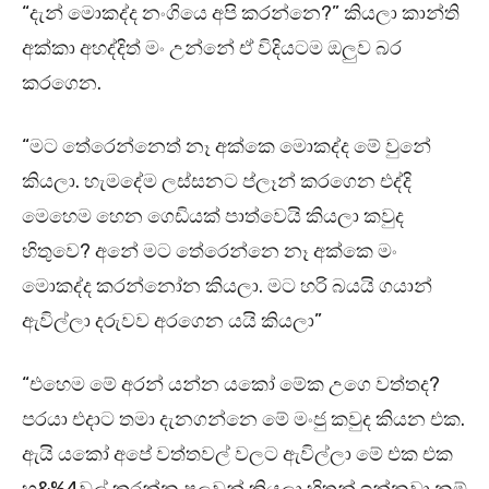
“දැන් මොකද්ද නංගියෙ අපි කරන්නෙ?” කියලා කාන්ති
අක්කා අහද්දිත් මං උන්නේ ඒ විදියටම ඔලුව බර
කරගෙන.
“මට තේරෙන්නෙත් නෑ අක්කෙ මොකද්ද මේ වුනේ
කියලා. හැමදේම ලස්සනට ප්ලෑන් කරගෙන එද්දි
මෙහෙම හෙන ගෙඩියක් පාත්වෙයි කියලා කවුද
හිතුවෙ? අනේ මට තේරෙන්නෙ නෑ අක්කෙ මං
මොකද්ද කරන්නෝන කියලා. මට හරි බයයි ගයාන්
ඇවිල්ලා දරුවව අරගෙන යයි කියලා”
“එහෙම මේ අරන් යන්න යකෝ මේක උගෙ වත්තද?
පරයා එදාට තමා දැනගන්නෙ මේ මංජු කවුද කියන එක.
ඇයි යකෝ අපේ වත්තවල් වලට ඇවිල්ලා මේ එක එක