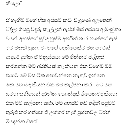
කියලා”
ඒ හැඟීම මගේ හිත අස්සට කඩං වැදුණේ අලුතෙන්
බිඳිලා ගියපු වීදුරු කෑල්ලක් ඇවිත් මස් අස්සෙ ඇමිණුනා
වගේ. අහස්ගේ සුවඳ හුස්ම අතරින් තාරානාත්ගේ ඇස්
මට මතක් වුනා. මං වගේ ගෑනියෙක්ට මහ මෙරක්
ආදරේ දුන්න ඒ මනුස්සයා මේ ගින්නට මැදිහත්
කරගන්න මට අයිතියක් නෑ කියන එක වගේම මම
එයාට මේ විස ටික පොවන්නෙ නැතුව ඉන්නෙ
කොහොමද කියන එක මම කල්පනා කරා. මට මේ
සටන තනියෙන් දරන්න කොන්දක් තියෙනවද කියන
එක මම කල්පනා කරා. මම අහස්ව තව තදින් පපුවට
තුරුළු කර ගත්තෙ ඒ උත්තර නැති ප්‍රශ්නවල බරින්
මිදෙන්න වගේ.