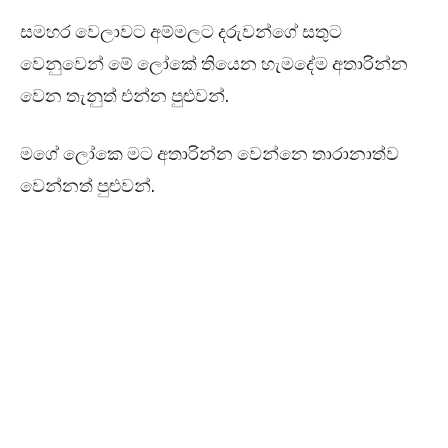
සමහර වෙලාවට අම්මලට දරුවන්ගේ සතුට
වෙනුවෙන් මේ ලෝකේ තියෙන හැමදේම අතාරින්න
වෙන තැනුත් එන්න පුළුවන්.
මගේ ලෝකෙ මට අතාරින්න වෙන්නෙ තාරානාත්ව
වෙන්නත් පුළුවන්.