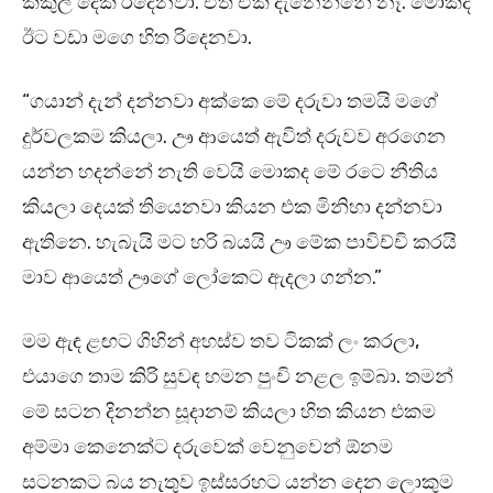
කකුල් දෙක රිදෙනවා. ඒත් ඒක දැනෙන්නේ නෑ. මොකද
ඊට වඩා මගෙ හිත රිදෙනවා.
“ගයාන් දැන් දන්නවා අක්කෙ මේ දරුවා තමයි මගේ
දුර්වලකම කියලා. ඌ ආයෙත් ඇවිත් දරුවව අරගෙන
යන්න හදන්නේ නැති වෙයි මොකද මේ රටෙ නීතිය
කියලා දෙයක් තියෙනවා කියන එක මිනිහා දන්නවා
ඇතිනෙ. හැබැයි මට හරි බයයි ඌ මේක පාවිච්චි කරයි
මාව ආයෙත් ඌගේ ලෝකෙට ඇදලා ගන්න.”
මම ඇඳ ළඟට ගිහින් අහස්ව තව ටිකක් ලං කරලා,
එයාගෙ තාම කිරි සුවඳ හමන පුංචි නළල ඉම්බා. තමන්
මේ සටන දිනන්න සූදානම් කියලා හිත කියන එකම
අම්මා කෙනෙක්ට දරුවෙක් වෙනුවෙන් ඕනම
සටනකට බය නැතුව ඉස්සරහට යන්න දෙන ලොකුම