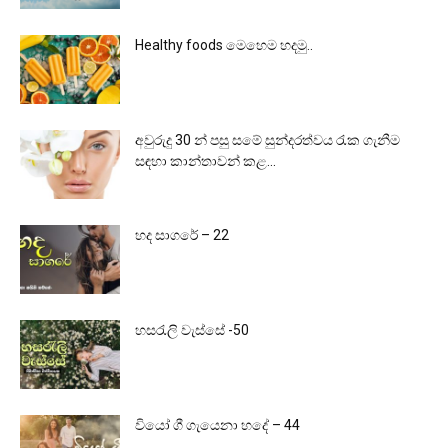
Healthy foods මෙහෙම හදමු..
අවුරුදු 30 න් පසු සමේ සුන්දරත්වය රැක ගැනීම
සඳහා කාන්තාවන් කළ...
හද සාගරේ – 22
හසරැලි වැස්සේ -50
වියෝ ගී ගැයෙනා හදේ – 44