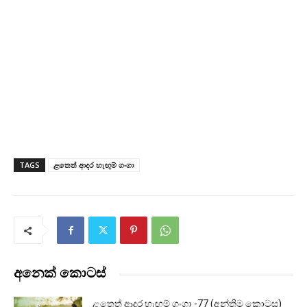
TAGS
ළතෙත් ආදර හැඟුම් ගංගා
අනෙක් කොටස්
ළතෙත් ආදර හැඟුම් ගංගා -77 (අන්තිම කොටස)