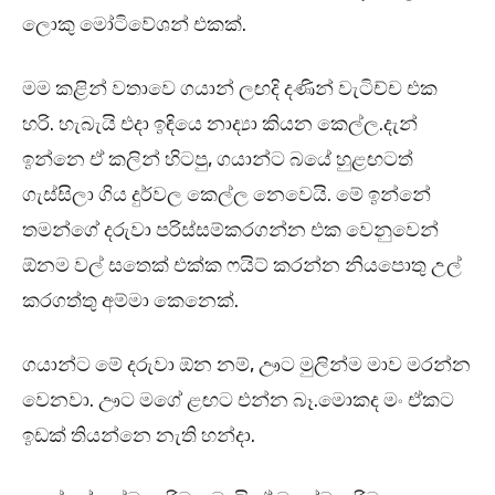
ලොකු මෝටිවේශන් එකක්.
මම කළින් වතාවෙ ගයාන් ලඟදි දණින් වැටිච්ච එක
හරි. හැබැයි එදා ඉඳියෙ නාද්‍යා කියන කෙල්ල.දැන්
ඉන්නෙ ඒ කලින් හිටපු, ගයාන්ට බයේ හුළඟටත්
ගැස්සිලා ගිය දුර්වල කෙල්ල නෙවෙයි. මේ ඉන්නේ
තමන්ගේ දරුවා පරිස්සම්කරගන්න එක වෙනුවෙන්
ඕනම වල් සතෙක් එක්ක ෆයිට් කරන්න නියපොතු උල්
කරගත්තු අම්මා කෙනෙක්.
ගයාන්ට මේ දරුවා ඕන නම්, ඌට මුලින්ම මාව මරන්න
වෙනවා. ඌට මගේ ළඟට එන්න බෑ.මොකද මං ඒකට
ඉඩක් තියන්නෙ නැති හන්දා.