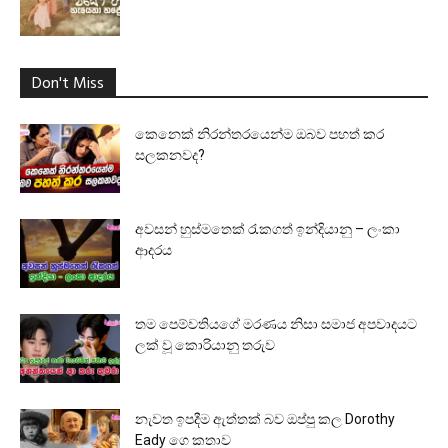
Don't Miss
කෙනෙක් නිරන්තරයෙන්ම ඔබව පහත් කර
සලකනවද?
අවසන් හුස්මතෙක් රැකගත් ඉන්දියානු – ලංකා
ආදරය
තම පෙම්වතියගේ මරණය නිසා සමාජ අපවාදයට
ලක් වූ කොරියානු තරුව
නැවත ඉපදීම ඇත්තක් බව ඔප්පු කල Dorothy
Eady ගෙ කතාව