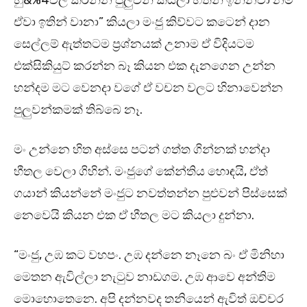
හු&%4වල් කරන්න පුලුවන් කියලා හිතන් ඉන්නවා නම්
ඒවා ඉතින් වානා” කියලා මංජු කිව්වට කටෙන් දාන
සෙල්ලම් ඇත්තටම ප්‍රශ්නයක් උනාම ඒ විදියටම
එක්සිකියුට් කරන්න බෑ කියන එක දැනගෙන උන්න
හන්දම මට වෙනදා වගේ ඒ වචන වලට හිනාවෙන්න
පුලුවන්කමක් තිබ්බෙ නෑ.
මං උන්නෙ හිත අස්සෙ පටන් ගත්ත ගින්නක් හන්දා
හීතල වෙලා ගිහින්. මංජුගේ කේන්තිය හොඳයි, ඒත්
ගයාන් කියන්නේ මංජුට නවත්තන්න පුළුවන් පිස්සෙක්
නෙවෙයි කියන එක ඒ හීතල මට කියලා දුන්නා.
“මංජු, උඹ කට වහපං. උඹ දන්නෙ නෑනෙ බං ඒ මිනිහා
මෙතන ඇවිල්ලා නැටුව නාඩගම. උඹ ආවෙ අන්තිම
මොහොතෙනෙ. අපි දන්නවද තනියෙන් ඇවිත් ඔච්චර