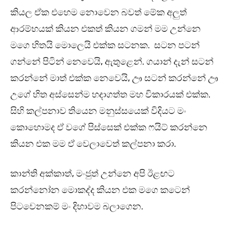
කියල ඒක එහෙම නොවෙන බවත් මේක අලුත්
ආරම්භයක් කියන එකත් කියන ගමන් මම උන්නෙ
මගෙ හිතයි මොලෙයි එක්ක සටනක. සටන පටන්
ගන්නේ පිටින් නෙවෙයි, ඇතුළෙන්. ගයාන් දැන් සටන්
කරන්නේ මාත් එක්ක නෙවෙයි, ඌ සටන් කරන්නේ ඌ
උගේ හිත අස්සෙන්ම හදාගත්ත මහ විකාරයක් එක්ක.
සිහි කල්පනාව තියෙන මනුස්සයෙක් විදියට මං
කොහොමද ඒ වගේ පිස්සෙක් එක්ක ෆයිට් කරන්නෙ
කියන එක මම ඒ වෙලාවෙත් කල්පනා කරා.
කාන්ති අක්කාත්, මංජුත් උන්නෙ අපි ඊළඟට
කරන්නෝන මොකද්ද කියන එක මගෙ කටෙන්
පිටවෙනකම් මං දිහාවම බලාගෙන.