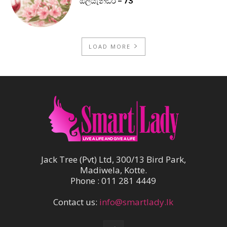
ඔලියැන්ඩර් – 73
LOAD MORE
Jack Tree (Pvt) Ltd, 300/13 Bird Park,
Madiwela, Kotte.
Phone : 011 281 4449
Contact us:
info@smartlady.lk