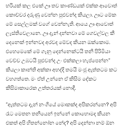
හරියක් කල එකේ ඌ තව කාණ්ඩයක් එක්ක ආවොත්
කොච්චර දරුණු වෙන්න පුළුවන්ද කියලා. ඌට මේක
මේ සෙල්ලමක් වගේ වෙන්නැති. ආයෙ ඌ ආවොත්
ලෑස්තිවෙලානෙ. ඌ දැන් දන්නවා මේ ගෙවල්වල කී
දෙනෙක් ඉන්නවද අරවද මේවද කියන ඔක්කොම.
එහෙමෙකේ මේ ගෑනු දෙන්නෙක්ටයි තනි පිරිමියා
වෙච්ච උඹටයි පුළුවන්ද උං එක්කලා හැප්පෙන්න”
කියලා කාන්ති අක්කා අහද්දි තමයි මංජු ඇත්තටම කට
වහගත්තෙ. මං ඒත් උන්නෙ ඒ කිසිම දේකට
කිසිමාකාරෙක උත්තරයක් නොදී.
“ඇත්තටම දැන් නංගියේ මොකක්ද අපිකරන්නෙ? අපි
රෑට මෙතන තනියෙන් ඉන්නේ කොහොමද කියන
එකත් අපි හිතන්නෝන නේද? අපි දෙන්නා නම් ඕන