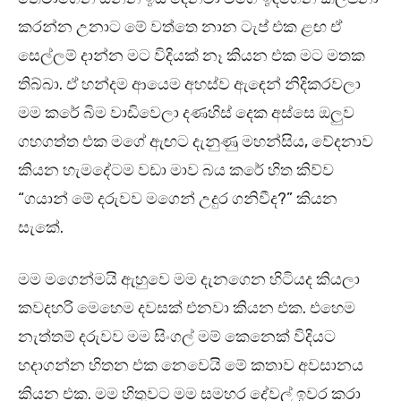
කරන්න උනාට මේ වත්තෙ නාන ටැප් එක ළඟ ඒ
සෙල්ලම් දාන්න මට විදියක් නෑ කියන එක මට මතක
තිබ්බා. ඒ හන්දම ආයෙම අහස්ව ඇඳෙන් නිදිකරවලා
මම කරේ බිම වාඩිවෙලා දණහිස් දෙක අස්සෙ ඔලුව
ගහගත්ත එක මගේ ඇඟට දැනුණු මහන්සිය, වේදනාව
කියන හැමදේටම වඩා මාව බය කරේ හිත කිව්ව
“ගයාන් මේ දරුවව මගෙන් උදුර ගනිවීද?” කියන
සැකේ.
මම මගෙන්මයි ඇහුවෙ මම දැනගෙන හිටියද කියලා
කවදහරි මෙහෙම දවසක් එනවා කියන එක. එහෙම
නැත්තම් දරුවව මම සිංගල් මම් කෙනෙක් විදියට
හදාගන්න හිතන එක නෙවෙයි මේ කතාව අවසානය
කියන එක. මම හිතුවට මම සමහර දේවල් ඉවර කරා