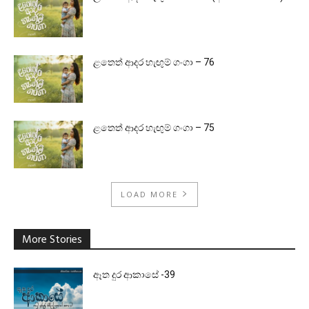
ළතෙත් ආදර හැඟුම් ගංගා – 76
ළතෙත් ආදර හැඟුම් ගංගා – 75
LOAD MORE
More Stories
ඈත දුර ආකාසේ -39