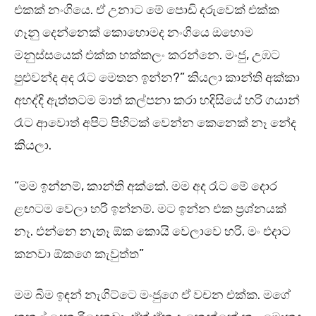
එකක් නංගියෙ. ඒ උනාට මේ පොඩි දරුවෙක් එක්ක
ගෑනු දෙන්නෙක් කොහොමද නංගියෙ ඔහොම
මනුස්සයෙක් එක්ක හක්කලං කරන්නෙ. මංජු, උඹට
පුළුවන්ද අද රෑට මෙතන ඉන්න?” කියලා කාන්ති අක්කා
අහද්දි ඇත්තටම මාත් කල්පනා කරා හදිසියේ හරි ගයාන්
රෑට ආවොත් අපිට පිහිටක් වෙන්න කෙනෙක් නෑ නේද
කියලා.
“මම ඉන්නම්, කාන්ති අක්කේ. මම අද රෑට මේ දොර
ළඟටම වෙලා හරි ඉන්නම්. මට ඉන්න එක ප්‍රශ්නයක්
නෑ. එන්නෙ නැතෑ ඕක කොයි වෙලාවෙ හරි. මං එදාට
කනවා ඕකගෙ කැවුත්ත”
මම බිම ඉඳන් නැගිට්ටෙ මංජුගෙ ඒ වචන එක්ක. මගේ