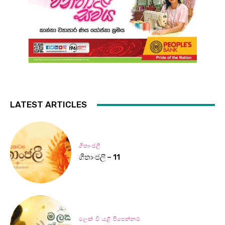
LATEST ARTICLES
ගීතාංජලී
ගීතාංජලී – 11
මලක් වී යළි පිපෙන්නම්