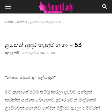
Home
Novels
ළතෙත් ආදර හැඟුම් ගංගා
ළතෙත් ආදර හැඟුම් ගංගා – 53
By
උදතාරි
නොවැම්බර් 14, 2025
*නාද්‍යා සොනාලි සල්වතුර*
මම අහස්ගේ පිටට තට්ටු කරලා දරුවව සන්සුන්
කරන්න ගත්තෙ බොහොම අමාරුවෙන් මංජුගෙත්
උදව්වෙන් ගයාන්ව ගෙයින එළියට ඇදලා දැම්මයින්