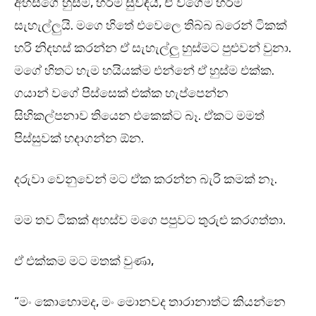
අහස්ගේ හුස්ම, හරිම සුවඳයි, ඒ වගේම හරිම
සැහැල්ලුයි. මගෙ හිතේ එවෙලෙ තිබ්බ බරෙන් ටිකක්
හරි නිදහස් කරන්න ඒ සැහැල්ලු හුස්මට පුළුවන් වුනා.
මගේ හිතට හැම හයියක්ම එන්නේ ඒ හුස්ම එක්ක.
ගයාන් වගේ පිස්සෙක් එක්ක හැප්පෙන්න
සිහිකල්පනාව තියෙන එකෙක්ට බෑ. ඒකට මමත්
පිස්සුවක් හදාගන්න ඕන.
දරුවා වෙනුවෙන් මට ඒක කරන්න බැරි කමක් නෑ.
මම තව ටිකක් අහස්ව මගෙ පපුවට තුරුළු කරගත්තා.
ඒ එක්කම මට මතක් වුණා,
“මං කොහොමද, මං මොනවද තාරානාත්ට කියන්නෙ