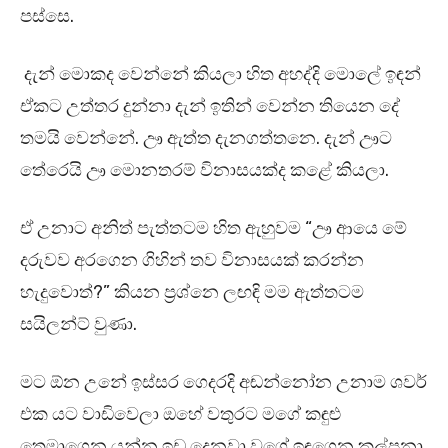
පස්සෙ.
දැන් මොකද වෙන්නේ කියලා හිත අහද්දි මොලේ ඉඳන්
ඒකට උත්තර දුන්නා දැන් ඉතින් වෙන්න තියෙන දේ
තමයි වෙන්නේ. ඌ ඇත්ත දැනගත්තනෙ. දැන් ඌට
තේරෙයි ඌ මොනතරම් විනාසයක්ද කළේ කියලා.
ඒ උනාට අනිත් පැත්තටම හිත ඇහුවම “ඌ ආයෙ මේ
දරුවව අරගෙන ගිහින් තව විනාසයක් කරන්න
හැදුවොත්?” කියන ප්‍රශ්නෙ ලඟඳි මම ඇත්තටම
සයිලන්ට් වුණා.
මට ඕන උනේ ඉස්සර ගෙදරදි අඬන්නෝන උනාම ශවර්
එක යට වාඩිවෙලා ඔහේ වතුරට මගේ කඳුළු
තෙමාගෙන යන්න ඉඩ දෙනවා වගේ ඉඳගෙන කල්පනා