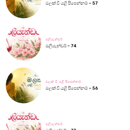
මලක් වී යළි පිපෙන්නම් – 57
ඔලියැන්ඩර්
ඔලියැන්ඩර් – 74
මලක් වී යළි පිපෙන්නම්
මලක් වී යළි පිපෙන්නම් – 56
ඔලියැන්ඩර්