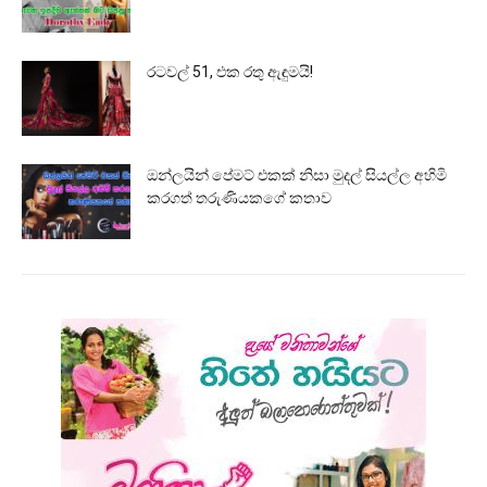
රටවල් 51, එක රතු ඇඳුමයි!
ඔන්ලයින් පේමට් එකක් නිසා මුදල් සියල්ල අහිමි
කරගත් තරුණියකගේ කතාව