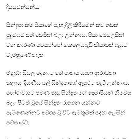
දියවෙන්නේ….”
සින්දූපා තම පියාගේ පැහැදිලි කිරීමෙන් තව තවත්
පුදුමයට පත් වෙමින් බලා උන්නාය. පියා මෙලෙසින්
වන කාරණා පවසන්නේ කෙලෙසදැයි කියාවත් ඇයට
වැටහුණේ නැත.
මනුර්‍යා සියලු දෙනාට තේ පානය සඳහා ආරාධනා
කලාය. දියණිය යලි සින්දූපාගේ ඇසුරට වැටී උන්නාය.
හෝරාවකට පමණ පසු, සින්දූපාගේ දෙමාපියන් නිවෙස
බලා පිටත් වූයේ සින්දූපා රැගෙන යන්නට
පැමිණෙන්නට අවශ්‍ය වූ විට ඇමතුමක් දෙන ලෙසින්
පවසාය්ට.