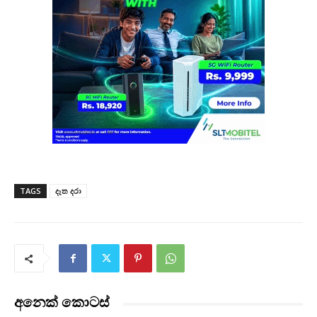
TAGS
දෑත දරා
අනෙක් කොටස්