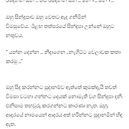
රිදෙන්න ඕනි … තව රිදෙන්න ඕනි … නේ ?… නේ ?…”
ඔහු සින්දූපාව ඔහු වෙතට ඇද ගනිමින්
විමසුවේය. ඊළඟ තත්පරයේ සින්දූපා උන්නේ ඔහුට
නතුවය.
“ යන්න දෙන්න … නිදාගෙන , නැගිට්ට වෙලාවක කතා
කරමු …”
ඔහු සිදු කරන්නට සූදානම්ව ඇත්තේ කුමක්දැයි තවත්
විමසා වටහා ගන්නට දෙයක් නොමැති වග සින්දූපා දනි.
එනිසාම තහවුරු කරගන්නට කාරණා නැත. ඔහු,
ආදරයේ නාමයෙන් ආදරය අත් හරින්නට සූදානමින් හිඳ
ඇත.