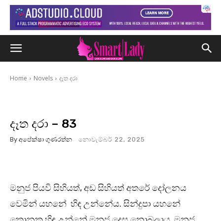
Home
Novels
දෑත දරා
දෑත දරා – 83
By
අපේක්ෂා ගුණරත්න
නොවැම්බර් 22, 2025
මනුජ පියවි සිහියත්, අඩ සිහියත් අතරේ දෝලනය
වෙමින් යහනේ හිඳ උන්නේය. සින්දුපා යහනේ
කොනක හිඳ උන්නේ මනුජ දෙස නොබලාය. මනුජ