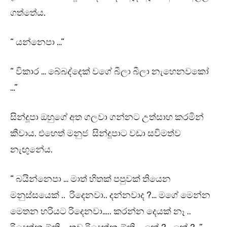
ගත්තේය.
“ යන්නෙපා …”
“ විකාර … බේබද්දෙක් වගේ බීලා බීලා නැහෙනවකෝ
…”
සින්දූපා ඔහුගේ අත ගලවා ගන්නට උත්සාහ කරමින්
කීවාය. එහෙත් මනුජ සින්දූපාට වඩා සවිමත්ව
නැඟුනේය.
“ බයින්නෙපා … මාත් හිතක් පපුවක් තියෙන
මනුස්සයෙක් .. රිදෙනවා.. දන්නවාද ?… මගේ මෙන්න
මෙතන හරියට රිදෙනවා….. කරන්න දෙයක් නෑ ..