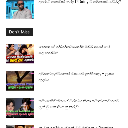
අපරාධ ගොඩක් කරපු P Diddy ට මොකක් වෙයිද?
Don't Miss
කෙනෙක් නිරන්තරයෙන්ම ඔබව පහත් කර
සලකනවද?
අවසන් හුස්මතෙක් රැකගත් ඉන්දියානු – ලංකා
ආදරය
තම පෙම්වතියගේ මරණය නිසා සමාජ අපවාදයට
ලක් වූ කොරියානු තරුව