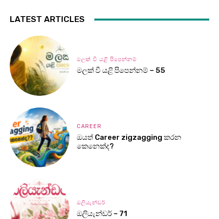
LATEST ARTICLES
මලක් වී යළි පිපෙන්නම්
මලක් වී යළි පිපෙන්නම් – 55
CAREER
ඔයත් Career zigzagging කරන
කෙනෙක්ද?
ඔලියැන්ඩර්
ඔලියැන්ඩර් – 71