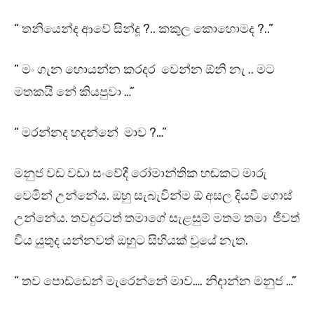
“ තනියෙන්ද ආවේ සින්දූ ?.. කකුල කොහොමද ?..”
“ මං ගැන හොයන්න කරදර වෙන්න ඕනි නැ .. මට
මතකයි නේ කියපුවා …”
“ මරන්නද හදන්නේ මාව ?…”
මනුජ වඩ වඩා සංවේදී රෝමාන්තික හඬකට මාරු
වෙමින් උන්නේය. ඔහු සැබැවින්ම ඕ අසල දියවී ගොස්
උන්නේය. තවදුරටත් තමාගේ සැළසුම් මතම තමා ජීවත්
විය යුතුද යන්නවත් ඔහුට සිහියක් වූයේ නැත.
“ තව පොඩ්ඩෙන් මැරෙන්නේ මාව…. නිදාන්න මනුජ …”