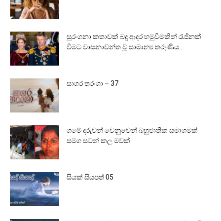
සුරංගනා කතාවක් බදු ආදර හමුවීමකින් රැජිනක්
වීමට වාසනාවන්ත වූ සාමාන්‍ය තරුණිය...
සාගර තරංගා – 37
ගමේ දරුවන් වෙනුවෙන් බහුජාතික සමාගමක්
සමග සටන් කල මවක්
සියක් සියපත් 05