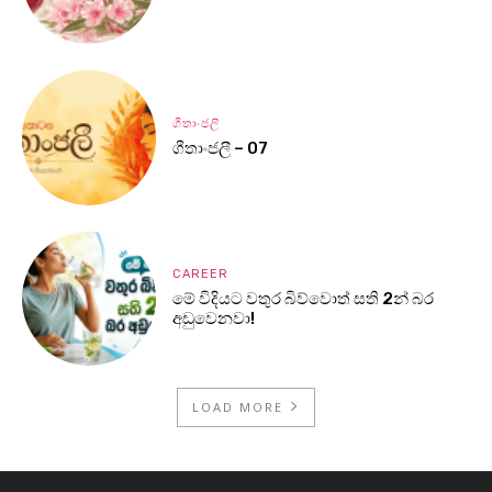
ගීතාංජලී
ගීතාංජලී – 07
CAREER
මේ විදියට වතුර බිව්වොත් සති 2න් බර
අඩුවෙනවා!
LOAD MORE