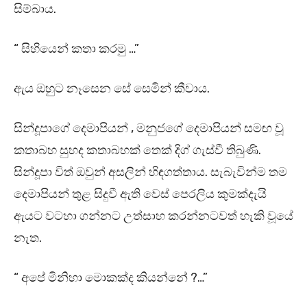
සිම්බාය.
“ සිහියෙන් කතා කරමු …”
ඇය ඔහුට නෑසෙන සේ සෙමින් කීවාය.
සින්දූපාගේ දෙමාපියන් , මනුජගේ දෙමාපියන් සමඟ වූ
කතාබහ සුහද කතාබහක් තෙක් දිග් ගැස්වී තිබුණි.
සින්දූපා විත් ඔවුන් අසලින් හිඳගත්තාය. සැබැවින්ම තම
දෙමාපියන් තුළ සිදුවී ඇති වෙස් පෙරලිය කුමක්දැයි
ඇයට වටහා ගන්නට උත්සාහ කරන්නටවත් හැකි වූයේ
නැත.
“ අපේ මිනිහා මොකක්ද කියන්නේ ?…”