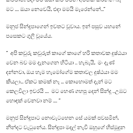
මට …. ඔයා නෙවෙයි, එදා මමයි මැරෙන්නේ…”
මනුජ සින්දූපාගෙන් ඉවතට වූවාය. ඉන් පසුව යහනේ
පසෙකට ගුලි වූයේය.
“ අපි කවුරු කවුරුත් කාගේ කාගේ හරි කතාවක දුෂ්ඨයා
වෙන බව මම දැනගෙන හිටියා .. හැබැයි, මං දැණ්
දන්නවා, ඔය හැම හැමෝගේම කතාවල දුෂ්ඨයා මම
කියලා… ඒකට කමක් නෑ … කොහොමත් දැන් මට
කෙලවිලා ඉවරයි …. මට හෙණ ගහපු දෙන් සින්දූ ..උඹට
හොඳක් වෙනවා නම් …. “
මනුජ සින්දූපාට නොවැටහෙන සේ යමක් පවසමින්,
නින්දට වැටුනේය. සින්දූපා මදල් නැවී ඔහුගේ හිස්මුදුන