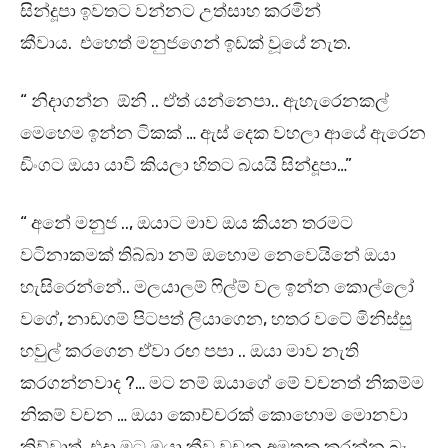
සින්දූපා ඉවතට වන්නට උත්සාහ කරමින්
කීවාය. එහෙත් මනුජගෙන් ඉඩක් වූයේ නැත.
“ නිදාගන්න ඕනි .. ඒත් යන්නෙපා.. ඇහැරෙනකල්
මෙහෙම ඉන්න ටිකක් … ඇස් දෙක වහලා ආයේ ඇරෙන
ඩිංගට ඔයා යාවි කියලා හිතට බයයි සින්දූපා…”
“ අනේ මනුජ .., ඔයාට මාව ඔය කියන තරමට
වටිනාකමක් තිබ්බා නම් ඔහොම නෙවෙයිනේ ඔයා
හැසිරෙන්නේ.. මලයාලම් ෆිල්ම් වල ඉන්න කොල්ලෝ
වගේ, නාඩගම් පිටපත් ලියාගෙන, හතර වටේ මිනිස්සු
හවුල් කරගෙන ඒවා රඟ පපා .. ඔයා මාව නැති
කරගන්නවාද ?… මට නම් ඔයාගේ මේ වචනත් නිකම්ම
නිකම් වචන … ඔයා කොච්චරක් කොහොම මොනවා
කිව්වාත්, එදා මට ඔයා කීව වචන අමතක කරන්න බෑ