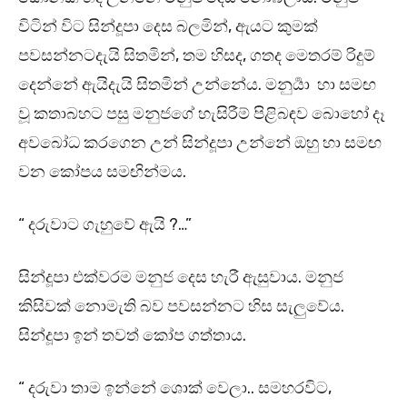
විටින් විට සින්දූපා දෙස බලමින්, ඇයට කුමක්
පවසන්නටදැයි සිතමින්, තම හිසද, ගතද මෙතරම් රිදුම්
දෙන්නේ ඇයිදැයි සිතමින් උන්නේය. මනුර්‍යා හා සමඟ
වූ කතාබහට පසු මනුජගේ හැසිරීම් පිළිබඳව බොහෝ දෑ
අවබෝධ කරගෙන උන් සින්දූපා උන්නේ ඔහු හා සමඟ
වන කෝපය සමඟින්මය.
“ දරුවාට ගැහුවේ ඇයි ?…”
සින්දූපා එක්වරම මනුජ දෙස හැරී ඇසුවාය. මනුජ
කිසිවක් නොමැති බව පවසන්නට හිස සැලුවේය.
සින්දූපා ඉන් තවත් කෝප ගත්තාය.
“ දරුවා තාම ඉන්නේ ශොක් වෙලා.. සමහරවිට,