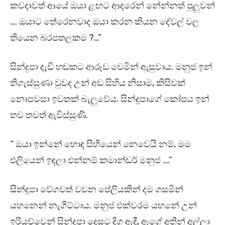
කවදාවත් ආයේ ඔයා ළඟට ආදරෙන් නේන්නත් පුලුවන්
…. ඔයාට තේරෙනවාද ඔයා කරන කියන දේවල් වල
තියෙන බරපතලකම ?…”
සින්දුපා දැඩි හඬකට ආරූඩ වෙමින් ඇසුවාය. මනුජ ඉන්
තිගැස්සුණා වුවද උන් අඩ සිහිය නිසාම, කිසිවක්
නොපවසා ඉවතක් බැලුවේය. සින්දූපාගේ කෝපය ඉන්
තව තවත් ඇවිස්සුණි.
“ ඔයා ඉන්නේ හොඳ සිහියෙන් නෙවෙයි නම්, මම
එලියෙන් ඉඳලා එන්නම් කමාන්ඩර් මනුජ ….”
සින්දූපා වේගවත් වචන පේලියකින් දම ගසමින්
යහනෙන් නැගිට්ටාය. මනුජ එක්වරම යහනේ උන්
ඉරියව්වෙන් සින්දූපා දෙසට දිග ඇදී, ඇගේ අතින් අල්ලා