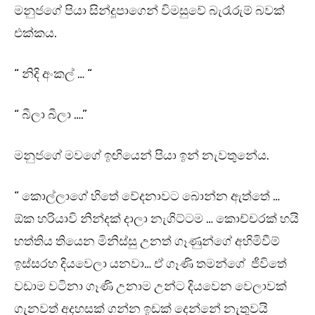
මනුජගේ පියා සින්දූපාගෙන් විමසුවේ බැරෑරුම් බවක්
එක්කය.
“ නිදි අංකල් … “
“ බීලා බීලා ….”
මනුජගේ මවගේ ඉඟියෙන් පියා ඉන් නැවතුනේය.
“ කොල්ලාගේ හිතේ වේදනාවට බොන්න ඇත්තේ …
ඕක හරියාවි නින්දක් දාලා නැගිට්ටම … කොච්චරක් හයි
හත්තිය තියෙන මිනිස්සු උනත් ගෑණුන්ගේ අහිමිවීම්
ඉස්සරහ දියවෙලා යනවා… ඒ ගෑණි තමන්ගේ ජීවිතේ
වඩාම වටිනා ගෑණි උනාම උන්ට දියවෙන වෙලාවක්
ගැනවත් අදහසක් ගන්න ඉඩක් දෙන්නේ නැතුවයි