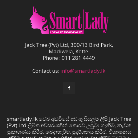
Jack Tree (Pvt) Ltd, 300/13 Bird Park,
Madiwela, Kotte.
Phone : 011 281 4449
Contact us:
info@smartlady.lk
smartlady.lk වෙබ් අඩවියේ අඩංගු සියලුම ලිපි Jack Tree
(Pvt) Ltd ලිඛිත අවසරයකින් තොරව උපුටා ගැනීම, නැවත
ප්‍රකාශණය කිරීම, බෙදාහැරීම, ප්‍රදර්ශනය කිරීම, විකාශනය