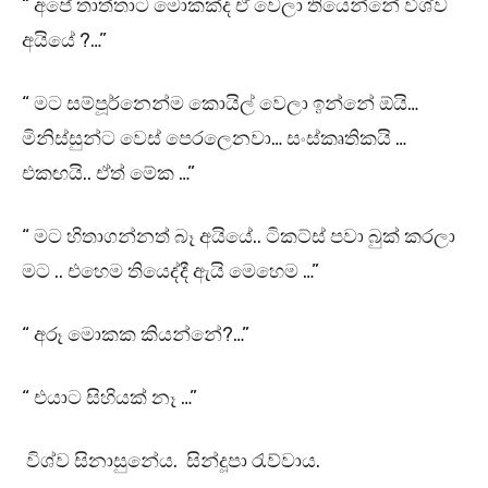
“ අපේ තාත්තාට මොකක්ද ඒ වෙලා තියෙන්නේ විශ්ව
අයියේ ?…”
“ මට සම්පූර්නෙන්ම කොයිල් වෙලා ඉන්නේ ඕයි…
මිනිස්සුන්ට වෙස් පෙරලෙනවා… සංස්කෘතිකයි …
එකඟයි.. ඒත් මේක …”
“ මට හිතාගන්නත් බෑ අයියේ.. ටිකට්ස් පවා බුක් කරලා
මට .. එහෙම තියෙද්දී ඇයි මෙහෙම …”
“ අරූ මොකක කියන්නේ?…”
“ එයාට සිහියක් නෑ …”
විශ්ව සිනාසුනේය. සින්දූපා රැව්වාය.