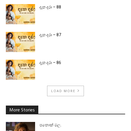
දෑත දරා – 88
දෑත දරා – 87
දෑත දරා – 86
LOAD MORE
More Stories
පතොක් මල.