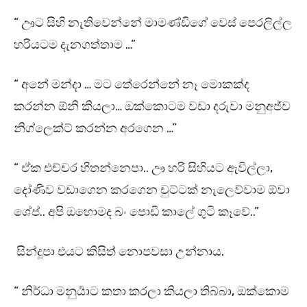
“ ඌට සිහි නැතිවෙන්නේ මාමණ්ඩිගේ වෙස් පෙරලිල්ල
හරියටම දැනගත්තාම …”
“ අනේ මන්දා … මට තේරෙන්නේ නෑ මොකක්ද
කරන්න ඕනි කියලා… ඔක්කොටම වඩා දරුවා මනුඅජ්ව
නිග්ලෙක්ට් කරන්න අරගෙන …”
“ ඒක එච්චර හිතන්නෙපා.. ඌ හරි සිහියට ඇවිල්ලා,
දෝණිව වඩාගෙන කරගෙන චුට්ටක් නැලෙව්වාම ඕවා
ශේප්.. අපි ඔහොමද බං පොඩි කාලේ ගුටි කෑවේ..”
සින්දූපා එයට කිසිත් නොපවසා උන්නාය.
“ නිර්ධා මනුර්‍යාට කතා කරලා කියලා තිබ්බා, ඔක්කොම