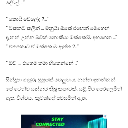
දේවල් …”
“ කොයි වෙලේද ?…”
“ ටිකකට කලින් … මනුර්‍යා ඕකේ එහෙන් මෙහෙන්
දැනන් උන්න බවක් නොකියා ඔක්කෝම අහගෙන …”
“ එතකොට ඒ ඔක්කොම ඇත්ත ?..”
“ ඔව් …. එහෙම තමා හිතෙන්නේ ..”
සින්දූපා ගැඹුරු සුසුමක් හෙලුවාය. නන්නාදුනන්නන්
සේ වෙන්ව යන්නට තිබූ කතාවක්, යළි පිට පෙරලෙමින්
ඇත. විශ්වය, කුමක්දෝ පවසමින් ඇත.