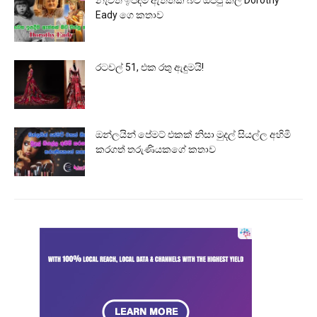
නැවත ඉපදීම ඇත්තක් බව ඔප්පු කල Dorothy
Eady ගෙ කතාව
රටවල් 51, එක රතු ඇඳුමයි!
ඔන්ලයින් පේමට් එකක් නිසා මුදල් සියල්ල අහිමි
කරගත් තරුණියකගේ කතාව