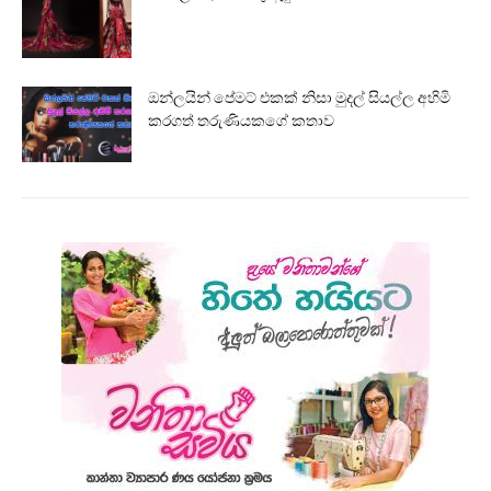
ඔන්ලයින් පේමට් එකක් නිසා මුදල් සියල්ල අහිමි
කරගත් තරුණියකගේ කතාව