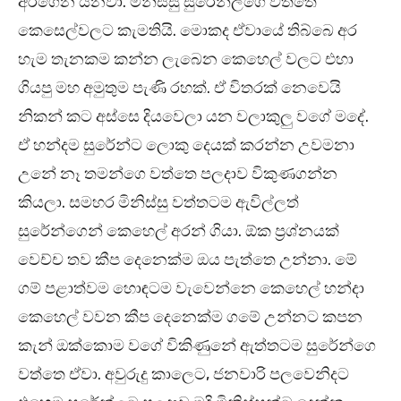
අරගෙන යනවා. මිනිස්සු සුරේන්ලගෙ වත්තෙ
කෙසෙල්වලට කැමතියි. මොකද ඒවායේ තිබ්බෙ අර
හැම තැනකම කන්න ලැබෙන කෙහෙල් වලට එහා
ගියපු මහ අමුතුම පැණි රහක්. ඒ විතරක් නෙවෙයි
නිකන් කට අස්සෙ දියවෙලා යන වලාකුලු වගේ මදේ.
ඒ හන්දම සුරේන්ට ලොකු දෙයක් කරන්න උවමනා
උනේ නෑ තමන්ගෙ වත්තෙ පලදාව විකුණගන්න
කියලා. සමහර මිනිස්සු වත්තටම ඇවිල්ලත්
සුරේන්ගෙන් කෙහෙල් අරන් ගියා. ඕක ප්‍රශ්නයක්
වෙච්ච තව කීප දෙනෙක්ම ඔය පැත්තෙ උන්නා. මේ
ගම් පළාත්වම හොඳටම වැවෙන්නෙ කෙහෙල් හන්දා
කෙහෙල් වවන කීප දෙනෙක්ම ගමේ උන්නට කපන
කැන් ඔක්කොම වගේ විකිණුනේ ඇත්තටම සුරේන්ගෙ
වත්තෙ ඒවා. අවුරුදු කාලෙට, ජනවාරි පලවෙනිදට