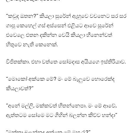
“කවුද ඔතන?” කියලා සුරේන් ඇහුවෙ වචනෙට සර සර
ගාපු කෙහෙල් ගස් අස්සෙන් එළියට ආවෙ සුරේන්
එවෙලෙ එතන දකින්න වෙයි කියලා හීනෙන්වත්
හිතුවෙ නැති කෙනෙක්.
විජිතක්කා. එහා වත්තෙ සෝමදාස අයියගෙ ඉස්තිරියාව.
“මොකෝ අක්කෙ මේ? මං මේ බැලුවෙ හොරෙක්ද
කියලාවත්?”
“අනේ මල්ලි, මක්කවත් හිතන්නෙපා. මං මේ ආවේ,
ඇත්තටම සෝමෙ මට ගිහින් බලන්න කිව්ව හන්දා”
“මක්කා බලන්නද අක්කෙ මේ මහ රෑ?”