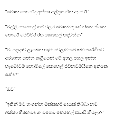
“මොන හොරේද අක්කා අල්ලගන්න ආවෙ?”
“මල්ලි කෙහෙල් ගස් වලට මොනවද කරන්නෙ කියන
හොරේ මෙච්චර රහ කෙහෙල් හදවන්න”
“මං පලදාව ලැබෙන හැම වෙලාවකම කඩ මණ්ඩියට
අරගෙන යන්න කළීයෙන් මේ අහල පහල ඉන්න
හැමෝටම නොමිලේ කෙහෙල් එවනවමයිනෙ අක්කෙ
නේද?”
“ඔව්”
“ඉතින් මට හංගන්න මක්කහරි දෙයක් තිබ්බා නම්
අක්කා හිතනවද මං එහෙම කෙහෙල් එවාවි කියලා?”