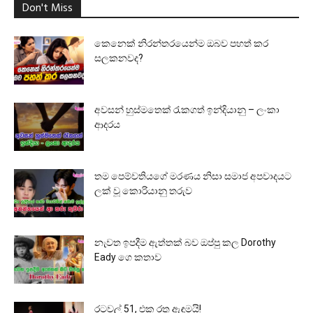
Don't Miss
කෙනෙක් නිරන්තරයෙන්ම ඔබව පහත් කර
සලකනවද?
අවසන් හුස්මතෙක් රැකගත් ඉන්දියානු – ලංකා
ආදරය
තම පෙම්වතියගේ මරණය නිසා සමාජ අපවාදයට
ලක් වූ කොරියානු තරුව
නැවත ඉපදීම ඇත්තක් බව ඔප්පු කල Dorothy
Eady ගෙ කතාව
රටවල් 51, එක රතු ඇඳුමයි!