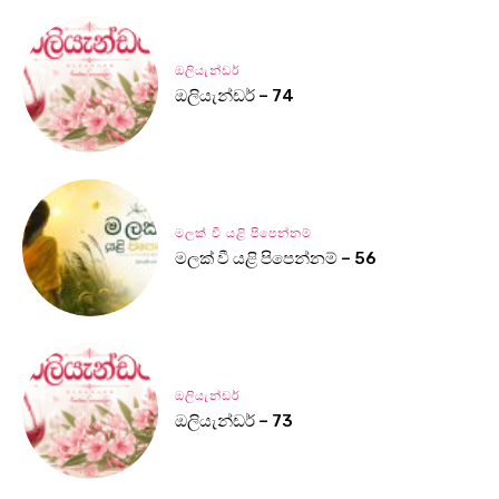
ඔලියැන්ඩර්
ඔලියැන්ඩර් – 74
මලක් වී යළි පිපෙන්නම්
මලක් වී යළි පිපෙන්නම් – 56
ඔලියැන්ඩර්
ඔලියැන්ඩර් – 73