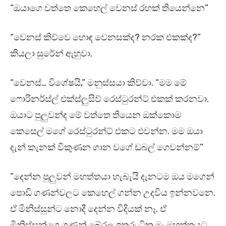
“ඔයාගෙ වත්තෙ කෙහෙල් වෙනස් රහක් තියෙන්නෙ”
“වෙනස් කිව්වෙ හොඳ වෙනසක්ද? නරක එකක්ද?”
කියලා සුරේන් ඇහුවා.
“වෙනස්… විශේෂයි,” මනුස්සයා කිව්වා. “මම මේ
ෆොරිනර්ස්ල් එක්ස්ලුසිව් රෙස්ටුරන්ට් එකක් කරනවා.
ඔයාට පුලුවන්ද මේ වත්තෙ තියෙන ඔක්කොම
කෙසෙල් මගේ රෙස්ටුරන්ට් එකට එවන්න. මම ඔයා
දැන් කැනක් විකුණන ගාන වගේ ඩබල් ගෙවන්නම්”
“දෙන්න පුලුවන් මහත්තයා හැබැයි දැනටම ඔය මගෙන්
පොඩි ගණන්වලට කෙහෙල් ගන්න උදවිය ඉන්නවනෙ.
ඒ මිනිස්සුන්ට නොදී දෙන්න විදියක් නෑ. ඒ
මිනිස්සුන්ගෙ ගණන් බේරල ඉතුරු ටික මං මහත්තයට