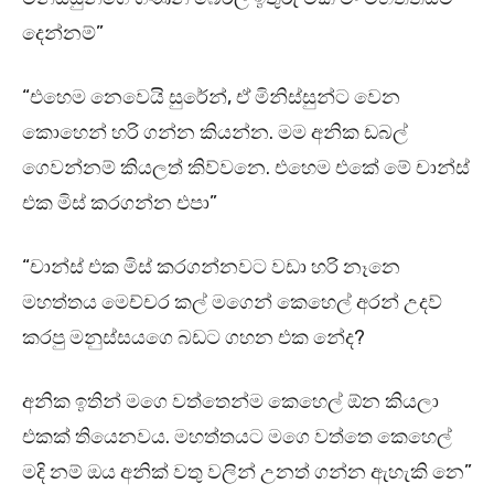
දෙන්නම්”
“එහෙම නෙවෙයි සුරේන්, ඒ මිනිස්සුන්ට වෙන
කොහෙන් හරි ගන්න කියන්න. මම අනික ඩබල්
ගෙවන්නම් කියලත් කිව්වනෙ. එහෙම එකේ මේ චාන්ස්
එක මිස් කරගන්න එපා”
“චාන්ස් එක මිස් කරගන්නවට වඩා හරි නෑනෙ
මහත්තය මෙච්චර කල් මගෙන් කෙහෙල් අරන් උදව්
කරපු මනුස්සයගෙ බඩට ගහන එක නේද?
අනික ඉතින් මගෙ වත්තෙන්ම කෙහෙල් ඕන කියලා
එකක් තියෙනවය. මහත්තයට මගෙ වත්තෙ කෙහෙල්
මදි නම් ඔය අනික් වතු වලින් උනත් ගන්න ඇහැකි නෙ”