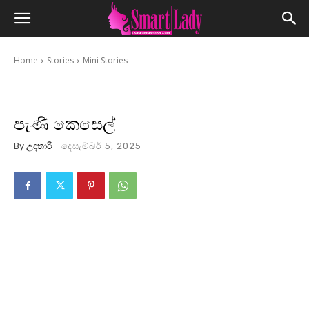
Home
Stories
Mini Stories
පැණි කෙසෙල්
By
උදතාරි
දෙසැම්බර් 5, 2025