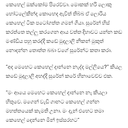
කෙහෙල් ඔක්කෝම පිරෙව්වා. මොකක් හරි ලොකු
හෝටලේකින්ද කොහෙද ඇවිත් තිබ්බ ඒ ලොරිය
කෙහෙල් ටික පටෝගත්ත ගමන් ගියා. සුරේන් හිස්
කරත්තෙ තල්ලු කරගෙන ආය වත්ත දිහාවට යන්න කඩ
මණ්ඩිය පහු කරද්දි කඩේ මුදලාලි නිකන් මුකුත්
නොදන්න තොත්ත බබා වගේ සුරේන්ට කතා කරා.
“අද මෙහෙට කෙහෙල් දාන්නෙ නැද්ද මල්ලියෙ?” කියල
කඩේ මුදලාලි අහද්දි සුරේන් කරේ හිනාවෙච්ච එක.
“මං ආයෙ මෙහෙට කෙහෙල් දාන්නෙ නෑ කියලා
හිතුවෙ. මගෙන් වැඩි ගානට කෙහෙල් ගන්න
මහත්තයෙක් කැමති උනා. මං දැන් එහෙට තමා
කෙහෙල් දෙන්නෙ මින් ඉස්සරහට”