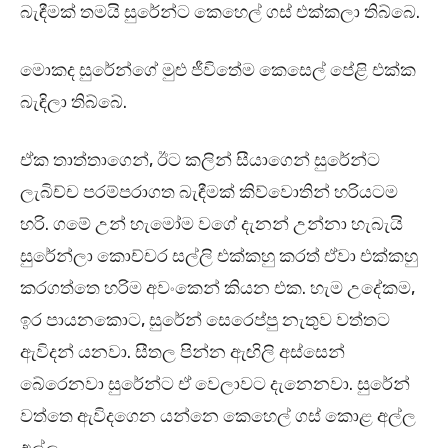
බැඳීමක් තමයි සුරේන්ට කෙහෙල් ගස් එක්කලා තිබ්බෙ.
මොකද සුරේන්ගේ මුළු ජීවිතේම කෙසෙල් පේළි එක්ක
බැඳිලා තිබ්බේ.
ඒක තාත්තාගෙන්, ඊට කලින් සීයාගෙන් සුරේන්ට
ලැබිච්ච පරම්පරාගත බැඳීමක් කිව්වොතින් හරියටම
හරි. ගමේ උන් හැමෝම වගේ දැනන් උන්නා හැබැයි
සුරේන්ලා කොච්චර සල්ලි එක්කහු කරත් ඒවා එක්කහු
කරගත්තෙ හරිම අවංකෙන් කියන එක. හැම උදේකම,
ඉර පායනකොට, සුරේන් සෙරෙප්පු නැතුව වත්තට
ඇවිදන් යනවා. සීතල පින්න ඇඟිලි අස්සෙන්
බේරෙනවා සුරේන්ට ඒ වෙලාවට දැනෙනවා. සුරේන්
වත්තෙ ඇවිදගෙන යන්නෙ කෙහෙල් ගස් කොළ අල්ල