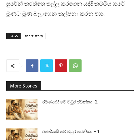
සුරේන් කරත්තෙ තල්ලු කරගෙන යද්දි කට්ටිය කරේ
මූණට මූණ බලාගෙන කල්පනා කරන එක.
TAGS
short story
More Stories
රමණීයයි මේ මධුර ජවනිකා -2
රමණීයයි මේ මධුර ජවනිකා – 1