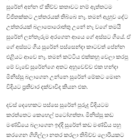
සුරේන් අන්න ඒ කිව්ව කතාවට නම් ඇත්තටම
විජිතක්කට උත්තරයක් තිබ්බෙ නෑ. තමන් ඇහුව දේට
උත්තරයක් බලාපොරොත්තු උනේ නෑ වගේ තමයි
සුරේන් ලන්තෑරුම අරගෙන ආයෙ ගේ අස්සට ගියේ. ඒ
ගේ අස්සට ගිය සුරේන් පස්සෙන්දා කාටවත් පේන්න
එළියට ආවෙ නෑ. තමන් කට්ටිය එක්කහු වෙලා කරපු
මේ වැඩේ සුරේන්ගෙ අතට අහුවෙච්ච එක හන්දා
මිනිස්සු බලාගෙන උන්නෙ සුරේන් මේකට මොන
විදියට ප්‍රතිචාර දක්වාවිද කියන එක.
දවස් දෙහෙකට පස්සෙ සුරේන් පුරුදු විදියටම
කරත්තෙට කෙහෙල් පටෝගත්තා. මිනිස්සු කඩ
මණ්ඩියෙ බලාගෙන ඉද්දි සුරේන් කඩ මණ්ඩිය පහු
කරගෙන ගිහිල්ලා නතර කරලා තිබිච්ච ලොරියකට