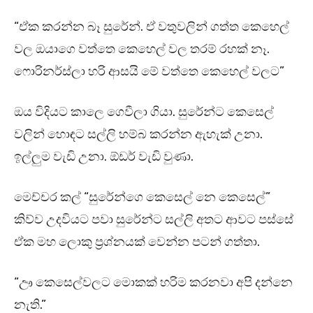
“ඒක කරන්න බෑ සුරේන්. ඒ වතුවලින් ගත්ත කෙහෙල්
වල ඔයාගෙ වත්තෙ කෙහෙල් වල තරම් රහක් නෑ.
ෆොරිනර්ස්ලා හරි ආසයි මේ වත්තෙ කෙහෙල් වලට”
ඔය විදියට කාලෙ ගෙවීලා ගියා. සුරේන්ට කෙසෙල්
වලින් හොඳට සල්ලි හම්බ කරන්න ඇහැක් උනා.
ඉල්ලුම වැඩි උනා. ඕඩර් වැඩි වුණා.
මෙච්චර කල් “සුරේන්ගෙ කෙසෙල් නෙ කෙසෙල්”
කිව්ව උදවියට පවා සුරේන්ට සල්ලි අතට ආවට පස්සේ
ඒක මහ ලොකු ප්‍රශ්නයක් වෙන්න පටන් ගත්තා.
“ඌ කෙසෙල්වලට මොකක් හරිම කරනවා අපි දන්නෙ
නැති.”