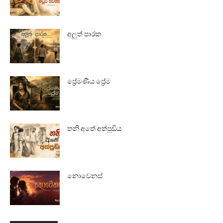
අලුත් පාරක
ප්‍රේමණීය ප්‍රේම
තනි අතේ අත්පුඩිය
නොවෙනස්