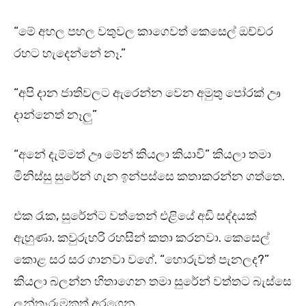
“මේ අහල පහල වතුවල කාගෙවත් කෙසෙල් ඔච්චර
රහට හැදෙන්නේ නෑ.”
“අපි දාන ජාතිවලට ඇරෙන්න වෙන අමුතු පෝරක් ඌ
දාන්නෙත් නෑලු”
“අනේ දැම්මත් ඌ මේන් කියලා කියාවි” කියලා තමා
මිනිස්සු සුරේන් ගැන ඉන්පස්සෙ කතාකරන්න ගත්තෙ.
එක රෑක, සුරේන්ට වත්තෙන් එළියේ අඩි සද්දයක්
ඇහුණා. කවුරුහරි රහසින් කතා කරනවා. කෙසෙල්
කොළ සර සර ගානවා වගේ. “හොරුවත් පැනලද?”
කියලා බලන්න හිතාගෙන තමා සුරේන් වත්තට බැස්සෙ
ලන්තෑරුමකුත් අරගෙන.