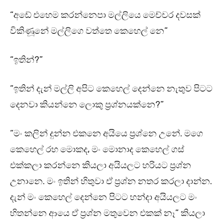
“අඩේ එහෙම කරන්නෙපා මල්ලියෙ මෙච්චර දවසක්
විකිණූනේ මල්ලිගෙ වත්තෙ කෙහෙල් නෙ”
“ඉතින්?”
“ඉතින් දැන් මල්ලි අපිට කෙහෙල් දෙන්නෙ නැතුව පිටට
දෙනවා කියන්නෙ ලොකු ප්‍රශ්නයක්නෙ?”
“මං කලින් දුන්න එකනෙ අයියෙ ප්‍රශ්නෙ උනේ. මගෙ
කෙහෙල් රහ මොකද, මං මොනාද කෙහෙල් ගස්
එක්කලා කරන්නෙ කියලා අයියලට හරියට ප්‍රශ්න
උනානෙ. මං ඉතින් හිතුවා ඒ ප්‍රශ්න නතර කරලා දාන්න.
දැන් මං කෙහෙල් දෙන්නෙ පිටට හන්දා අයියලට මං
හිතන්නෙ ආයෙ ඒ ප්‍රශ්න මතුවෙන එකක් නෑ” කියලා