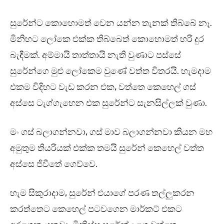
සුරේන්ට කොහොමත් වෙන යන්න තැනක් තිබ්බේ නෑ.
මිනිහට ලෝකෙ එක්ක තිබ්බෙත් කොහොමත් හරි දුර
බැඳීමක්. අම්මායි තාත්තායි නැති වුණාට පස්සේ
සුරේන්ගෙ මුළු ලෝකෙම වුණේ වත්ත විතරයි. හැමදාම
එකම විදිහට වැඩ කරන එක, වත්තෙ කෙහෙල් ගස්
අස්සෙ ටැග්ගැහෙන එක සුරේන්ට සැනසිල්ලක් වුණා.
මං ගස් බලාගන්නවා, ගස් මාව බලාගන්නවා කියන මහ
අමුතුම තියරියක් එක්ක තමයි සුරේන් කෙහෙල් වත්ත
අස්සෙ ජිවීතේ ගෙව්වෙ.
හැම සිකුරාදාම, සුරේන් එයාගේ පරණ තල්ලුකරන
කරත්තෙට කෙහෙල් පටවගෙන මාර්කට් එකට