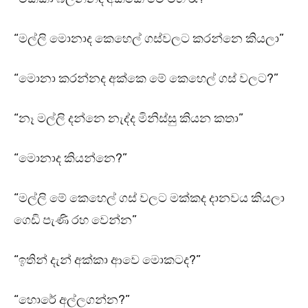
“මල්ලි මොනාද කෙහෙල් ගස්වලට කරන්නෙ කියලා”
“මොනා කරන්නද අක්කෙ මේ කෙහෙල් ගස් වලට?”
“නෑ මල්ලි දන්නෙ නැද්ද මිනිස්සු කියන කතා”
“මොනාද කියන්නෙ?”
“මල්ලි මේ කෙහෙල් ගස් වලට මක්කද දානවය කියලා
ගෙඩි පැණි රහ වෙන්න”
“ඉතින් දැන් අක්කා ආවෙ මොකටද?”
“හොරේ අල්ලගන්න?”