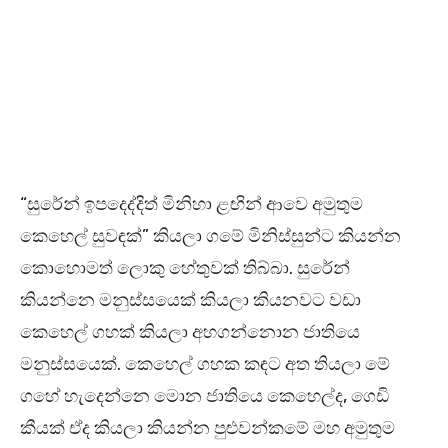
“සුරේන් ඉපදෙද්දිත් මිනිහා ළඟින් ආවෙ අමුතුම
කෙහෙල් සුවඳක්” කියලා ගමේ මිනිස්සුන්ට කියන්න
කොහොමත් ලොකු හේතුවක් තිබ්බා. සුරේන්
කියන්නෙ මනුස්සයෙක් කියලා කියනවට වඩා
කෙහෙල් ගහක් කියලා අහගන්නොන ජාතියෙ
මනුස්සයෙක්. කෙහෙල් ගහක කඳට අත තියලා මේ
ගහේ හැදෙන්නෙ මොන ජාතියෙ කෙහෙල්ද, ගෙඩි
කීයක් ඒද කියලා කියන්න පුළුවන්කමේ මහ අමුතුම