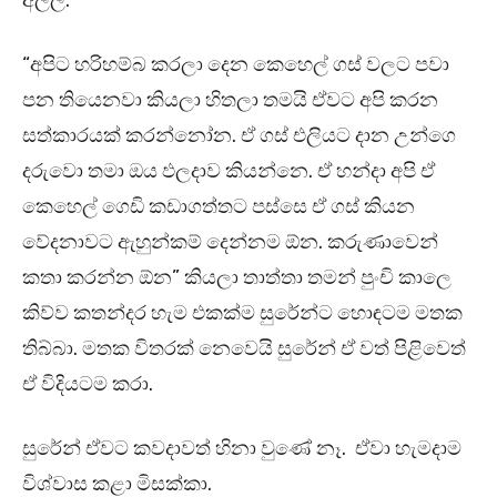
අල්ල.
“අපිට හරිහම්බ කරලා දෙන කෙහෙල් ගස් වලට පවා
පන තියෙනවා කියලා හිතලා තමයි ඒවට අපි කරන
සත්කාරයක් කරන්නෝන. ඒ ගස් එලියට දාන උන්ගෙ
දරුවො තමා ඔය ඵලදාව කියන්නෙ. ඒ හන්දා අපි ඒ
කෙහෙල් ගෙඩි කඩාගත්තට පස්සෙ ඒ ගස් කියන
වේදනාවට ඇහුන්කම් දෙන්නම ඕන. කරුණාවෙන්
කතා කරන්න ඕන” කියලා තාත්තා තමන් පුංචි කාලෙ
කිව්ව කතන්දර හැම එකක්ම සුරේන්ට හොඳටම මතක
තිබ්බා. මතක විතරක් නෙවෙයි සුරේන් ඒ වත් පිළිවෙත්
ඒ විදියටම කරා.
සුරේන් ඒවට කවදාවත් හිනා වුණේ නෑ. ඒවා හැමදාම
විශ්වාස කළා මිසක්කා.