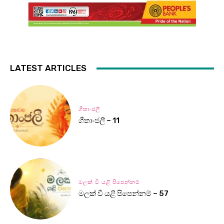
LATEST ARTICLES
ගීතාංජලී
ගීතාංජලී – 11
මලක් වී යළි පිපෙන්නම්
මලක් වී යළි පිපෙන්නම් – 57