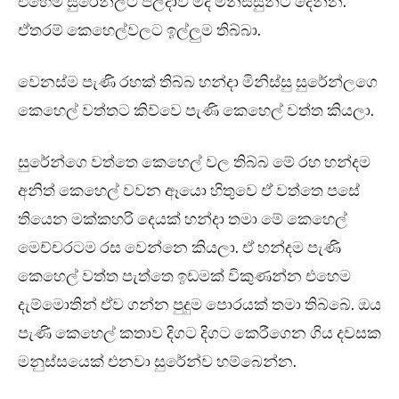
එහෙම සුරේන්ලට පලදාව මදි මිනිස්සුන්ට දෙන්න.
ඒතරම් කෙහෙල්වලට ඉල්ලුම තිබ්බා.
වෙනස්ම පැණි රහක් තිබ්බ හන්දා මිනිස්සු සුරේන්ලගෙ
කෙහෙල් වත්තට කිව්වෙ පැණි කෙහෙල් වත්ත කියලා.
සුරේන්ගෙ වත්තෙ කෙහෙල් වල තිබ්බ මේ රහ හන්දම
අනිත් කෙහෙල් වවන ඈයො හිතුවෙ ඒ වත්තෙ පසේ
තියෙන මක්කහරි දෙයක් හන්දා තමා මේ කෙහෙල්
මෙච්චරටම රස වෙන්නෙ කියලා. ඒ හන්දම පැණි
කෙහෙල් වත්ත පැත්තෙ ඉඩමක් විකුණන්න එහෙම
දැම්මොතින් ඒව ගන්න පුදුම පොරයක් තමා තිබ්බේ. ඔය
පැණි කෙහෙල් කතාව දිගට දිගට කෙරීගෙන ගිය දවසක
මනුස්සයෙක් එනවා සුරේන්ව හම්බෙන්න.