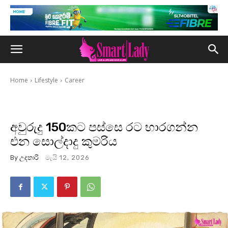
Home
Lifestyle
Career
අවුරුදු 150කට පස්සෙ රට භාරගන්න
එන සොල්දාදු කුමරිය
By
උදතාරි
මැයි 12, 2026