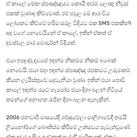
ඒ කාලේ මේක ස්පාඤ්ඤයට කොයි තරම් ලොකු නිවුස්
එකක් වුණාද කිව්වොත්, රජ පවුල මේ ආරංචිය
ලෝකෙට කිව්වේ හරිම සරල විදියට එක SMS එකකින්!
අද වගේ නෙවෙයිනේ ඒ කාලේ, ඉතින් ඒකත් ඒ
දවස්වල මාර මොඩර්න් විදියක්.
එයා ඉපදුණු දවසේ ඉඳන්ම නිකම්ම නිකම් බබෙක්
නෙවෙයි. එයා එදා ඉඳන්ම ස්පාඤ්ඤ රජකමට උරුමකම්
කියන ලැයිස්තුවේ දෙවැනියා වුණා. ඉතින් එයා පොඩි
කාලේ ඉඳන්ම රටේ හැමෝම එයා දිහා බලන් හිටියේ
තමන්ගේ අනාගත රැජින දිහා බලන ඇහැකින්.
2006 ජනවාරි මාසයේදී ශර්ෂුවේලා මාලිගාවේදී තමයි
ලියනෝර්ගේ බෞතිස්ම කිරීමේ උත්සවය පැවැත්වුණේ.