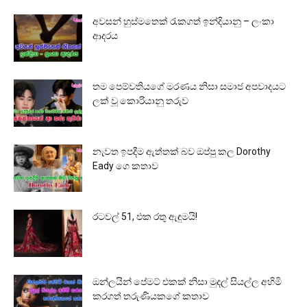
අවසන් හුස්මතෙක් රැකගත් ඉන්දියානු – ලංකා
ආදරය
තම පෙම්වතියගේ මරණය නිසා සමාජ අපවාදයට
ලක් වූ කොරියානු තරුව
නැවත ඉපදීම ඇත්තක් බව ඔප්පු කල Dorothy
Eady ගෙ කතාව
රටවල් 51, එක රතු ඇඳුමයි!
ඔන්ලයින් පේමට් එකක් නිසා මුදල් සියල්ල අහිමි
කරගත් තරුණියකගේ කතාව