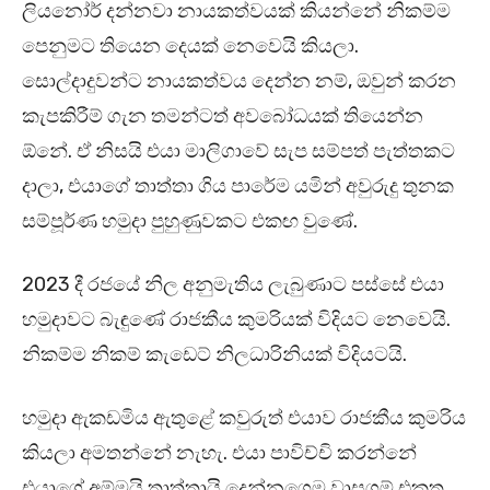
ලියනෝර් දන්නවා නායකත්වයක් කියන්නේ නිකම්ම
පෙනුමට තියෙන දෙයක් නෙවෙයි කියලා.
සොල්දාදුවන්ට නායකත්වය දෙන්න නම්, ඔවුන් කරන
කැපකිරීම් ගැන තමන්ටත් අවබෝධයක් තියෙන්න
ඕනේ. ඒ නිසයි එයා මාලිගාවේ සැප සම්පත් පැත්තකට
දාලා, එයාගේ තාත්තා ගිය පාරේම යමින් අවුරුදු තුනක
සම්පූර්ණ හමුදා පුහුණුවකට එකඟ වුණේ.
2023 දී රජයේ නිල අනුමැතිය ලැබුණාට පස්සේ එයා
හමුදාවට බැඳුණේ රාජකීය කුමරියක් විදියට නෙවෙයි.
නිකම්ම නිකම් කැඩෙට් නිලධාරිනියක් විදියටයි.
හමුදා ඇකඩමිය ඇතුළේ කවුරුත් එයාව රාජකීය කුමරිය
කියලා අමතන්නේ නැහැ. එයා පාවිච්චි කරන්නේ
එයාගේ අම්මයි තාත්තායි දෙන්නගෙම වාසගම් එකතු