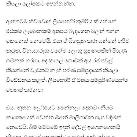
කියලා ලෝකෙට පෙන්නන්න.
ඇත්තටම කිව්වොත් ලියනෝර් කුමරිය කියන්නේ
රජකම ලැබෙනකම් අතපය බැඳගෙන බලන් ඉන්න
කෙනෙක් නෙවෙයි. එයා ඒ සිහසුන කරා යන්නේ හරිම
කටුක, විනයගරුක වගේම ලොකු සූදානමකින් පිරුණු
ගමනක් හරහා. අද කාලේ ගොඩක් අය රජ පවුල්
කියන්නේ වැඩකට නැති පරණ සම්ප්‍රදායක් කියලා
විවේචනය කළත්, ලියනෝර් ඒ මතය සම්පූර්ණයෙන්ම
වෙනස් කරනවා.
එයා නූතන ලෝකයට පෙන්නලා දෙනවා නියම
නායකයෙක් වෙන්න ඕනේ මාලිගාවක සැප විඳිමින්
නෙවෙයි, බිම් මට්ටමේ ඉඳන් දේවල් ඉගෙනගෙනයි