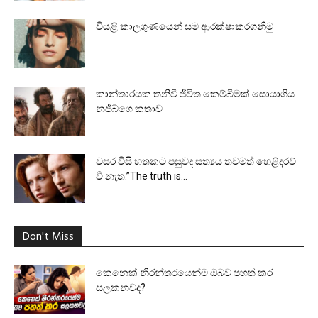
වියළි කාලගුණයෙන් සම ආරක්ෂාකරගනිමු
කාන්තාරයක තනිවී ජීවිත කෙම්බිමක් සොයාගිය
නජීබ්ගෙ කතාව
වසර විසි හතකට පසුවද සත්‍යය තවමත් හෙළිදරව්
වී නැත.”The truth is...
Don't Miss
කෙනෙක් නිරන්තරයෙන්ම ඔබව පහත් කර
සලකනවද?