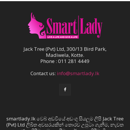
Jack Tree (Pvt) Ltd, 300/13 Bird Park,
Madiwela, Kotte.
Phone : 011 281 4449
Contact us:
info@smartlady.lk
smartlady.lk වෙබ් අඩවියේ අඩංගු සියලුම ලිපි Jack Tree
(Pvt) Ltd ලිඛිත අවසරයකින් තොරව උපුටා ගැනීම, නැවත