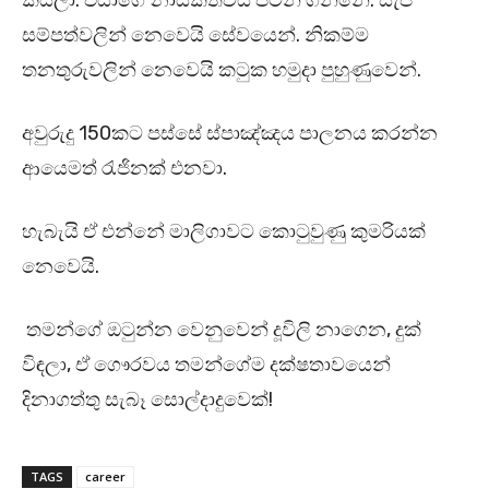
කියලා. එයාගේ නායකත්වය පටන් ගන්නේ: සැප
සම්පත්වලින් නෙවෙයි සේවයෙන්. නිකම්ම
තනතුරුවලින් නෙවෙයි කටුක හමුදා පුහුණුවෙන්.
අවුරුදු 150කට පස්සේ ස්පාඤ්ඤය පාලනය කරන්න
ආයෙමත් රැජිනක් එනවා.
හැබැයි ඒ එන්නේ මාලිගාවට කොටුවුණු කුමරියක්
නෙවෙයි.
තමන්ගේ ඔටුන්න වෙනුවෙන් දූවිලි නාගෙන, දුක්
විඳලා, ඒ ගෞරවය තමන්ගේම දක්ෂතාවයෙන්
දිනාගත්තු සැබෑ සොල්දාදුවෙක්!
TAGS
career