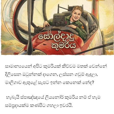
සාමාන්‍යයෙන් අපිට කුමරියක් කිව්වම මතක් වෙන්නේ
දිලිසෙන ඔටුන්නක් දාගෙන, ලස්සන ගවුම් ඇඳලා,
මාලිගාව ඇතුළේ සැපට ඉන්න කෙනෙක් නේද?
හැබැයි ස්පාඤ්ඤයේ ලියනෝර් කුමරිය නම් ඒ හැම
සම්ප්‍රදායක්ම කණපිට ගහලා ඉවරයි.