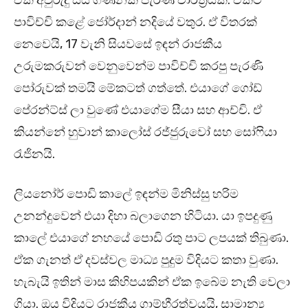
ඒක අවුරුදු සිය ගණනක් පැරණි චාරිත්‍රයක්. ඒකට
පාවිච්චි කළේ ජෝර්දාන් නදියේ වතුර. ඒ විතරක්
නෙවෙයි, 17 වැනි සියවසේ ඉඳන් රාජකීය
උරුමකරුවන් වෙනුවෙන්ම පාවිච්චි කරපු පැරණි
පෝරුවක් තමයි මේකටත් ගත්තේ. එයාගේ ගෝඩ්
පේරන්ට්ස් ලා වුණේ එයාගේම සීයා සහ ආච්චි. ඒ
කියන්නේ හුවාන් කාලෝස් රජ්ජුරුවෝ සහ සෝෆියා
රැජිනයි.
ලියනෝර් පොඩි කාලේ ඉඳන්ම මිනිස්සු හරිම
උනන්දුවෙන් එයා දිහා බලාගෙන හිටියා. යා ඉපදුණු
කාලේ එයාගේ නහයේ පොඩි රතු පාට ලපයක් තිබුණා.
ඒක ගැනත් ඒ දවස්වල මාධ්‍ය පුදුම විදියට කතා වුණා.
හැබැයි ඉතින් මාස කිහිපයකින් ඒක ඉබේම නැති වෙලා
ගියා. ඔය විදියට රාජකීය ගාම්භීරත්වයයි, සාමාන්‍ය