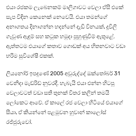
එයා රජකම ලැබෙනකම් මාලිගාවට වෙලා ඒසී එකේ
සැප විඳින කෙනෙක් නෙවෙයි. එයා තමන්ගේ
අනාගතය දිනාගන්න හදන්නේ දැඩි විනයක්, දූවිලි
ගෑවුණ ඇඳුම් සහ කටුක හමුදා පුහුණුවීම් ඇතුළේ.
ඇත්තටම එයාගේ කතාව ගොඩක් අය හිතනවාට වඩා
හරිම සුවිශේෂී එකක්.
ලියනෝර් ඉපදුණේ 2005 අවුරුද්දේ ඔක්තෝබර් 31
වෙනිදා මැඩ්රිඩ් නුවරදී. හැබැයි එයා එන්න හිටපු
වෙලාවටත් වඩා සති තුනක් විතර කලින් තමයි
ලෝකෙට ආවේ. ඒ කාලේ රජ වෙලා හිටියේ එයාගේ
සීයා, ඒ කියන්නේ පළමුවන හුවාන් කාලෝස්
රජ්ජුරුවෝ.