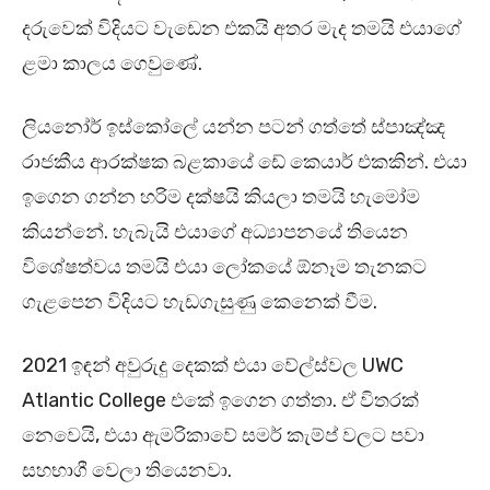
දරුවෙක් විදියට වැඩෙන එකයි අතර මැද තමයි එයාගේ
ළමා කාලය ගෙවුණේ.
ලියනෝර් ඉස්කෝලේ යන්න පටන් ගත්තේ ස්පාඤ්ඤ
රාජකීය ආරක්ෂක බළකායේ ඩේ කෙයාර් එකකින්. එයා
ඉගෙන ගන්න හරිම දක්ෂයි කියලා තමයි හැමෝම
කියන්නේ. හැබැයි එයාගේ අධ්‍යාපනයේ තියෙන
විශේෂත්වය තමයි එයා ලෝකයේ ඕනෑම තැනකට
ගැළපෙන විදියට හැඩගැසුණු කෙනෙක් වීම.
2021 ඉඳන් අවුරුදු දෙකක් එයා වේල්ස්වල UWC
Atlantic College එකේ ඉගෙන ගත්තා. ඒ විතරක්
නෙවෙයි, එයා ඇමරිකාවේ සමර් කැම්ප් වලට පවා
සහභාගී වෙලා තියෙනවා.