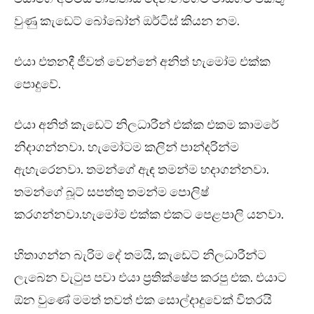
වුණු කැඩෙට් බෝබෝන් ඔර්ටිස් කියන නම.
එයා එතනදී ජීවත් වෙන්නේ අනිත් හැමෝම එක්ක
පොදුවේ.
එයා අනිත් කැඩෙට් නිලධාරීන් එක්ක එකම කාමරේ
නිදාගන්නවා. හැමෝටම කලින් පාන්දරින්ම
ඇහැරෙනවා. තමන්ගේ ඇඳ තමන්ම හදාගන්නවා.
තමන්ගේ බූට් සපත්තු තමන්ම පොලිෂ්
කරගන්නවා.හැමෝම එක්ක එකට පෙළපාලි යනවා.
හිතාගන්න බැරිම දේ තමයි, කැඩෙට් නිලධාරීන්ට
ලැබෙන වැටුප පවා එයා ප්‍රතික්ෂේප කරපු එක. එයාට
ඕන වුණේ මමත් තවත් එක සොල්දාදුවෙක් විතරයි