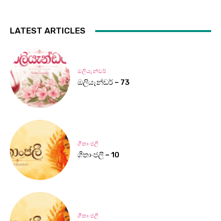
LATEST ARTICLES
ඔලියැන්ඩර්
ඔලියැන්ඩර් – 73
ගීතාංජලී
ගීතාංජලී – 10
ගීතාංජලී