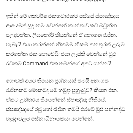
ඉතින් මේ ශතවර්ෂ එකහමාරකට පස්සේ ස්පාඤ්ඤය
ආයෙමත් සූදානම් වෙන්නේ කාන්තාවකට ඔටුන්න
පලඳවන්න. ලියනෝර් කියන්නේ ඒ අනාගත රැජින.
හැබැයි එයා කරන්නේ නිකම්ම නිකම් තනතුරක් උරුම
කරගන්න එක නෙවෙයි; එයා ලෑස්ති වෙන්නේ මුළු
රටකම Command එක තමන්ගේ අතට ගන්නයි.
ගොඩක් අයට තියෙන ප්‍රශ්නයක් තමයි අනාගත
රැජිනකට මොකටද මේ හමුදා පුහුණුව? කියන එක.
ඒකට උත්තරය තියෙන්නේ ස්පාඤ්ඤ නීතියේ.
ස්පාඤ්ඤයේ රජු හෝ රැජින තමයි එරටේ මුළු සන්නද්ධ
හමුදාවලම සේනාධිනායකයා වෙන්නේ.