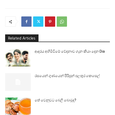
Related Articles
ආදරය අහිමිවීමේ වේදනාව ගැන කියා දෙන Dia
රසයෙන් ගුණයෙන් පිරිපුන් පලතුර කෙසෙල්
තේ වෙනුවට බෙලි බොමුද?