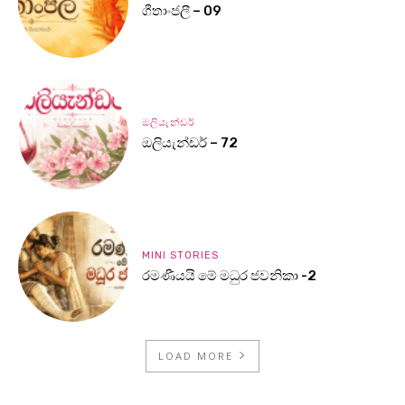
ගීතාංජලී – 09
ඔලියැන්ඩර්
ඔලියැන්ඩර් – 72
MINI STORIES
රමණීයයි මේ මධුර ජවනිකා -2
LOAD MORE