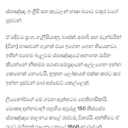
ස්පාඤ්ඤ, ඉංග්‍රීසි සහ කැටලන් භාෂා එයාට වතුර වගේ
පුළුවන්.
ඒ මදිවට ප්‍රංශ, ගැලීසියානු, බාස්ක්, අරාබි සහ මැන්ඩරින්
(චීන) භාෂාවන් ගැනත් එයා ඉගෙන ගෙන තියෙනවා.
ඉතින් එහෙම බැලුවම ස්පාඤ්ඤයේ අනාගත රැජින
කියන්නේ නිකම්ම පරණ සම්ප්‍රදායන් අල්ලගෙන ඉන්න
කෙනෙක් නෙවෙයි, නූතන ලෝකයත් එක්ක කරට කර
ඉන්න පුළුවන් මාර අප්ඩේට් කෙල්ලෙක්.
ලියනෝර්ගේ මේ ගමන ඇත්තටම ඓතිහාසිකයි.
මොකද දන්නවාද? පහුගිය අවුරුදු 150 තිස්සේම
ස්පාඤ්ඤය පාලනය කළේ රජවරු විතරයි. අන්තිමට ඒ
රටේ රැජිනක් පාලනය කළේ 1868 අවුරුද්දේ!