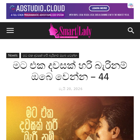
Novels
මට එක දවසක් හරි බැරිනම් ඔබෙ වෙන්න
මට එක දවසක් හරි බැරිනම්
ඔබෙ වෙන්න – 44
මැයි 20, 2026