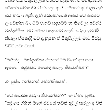
එකම එක සිතුවිල්ලක් විතරයි තිබුණේ. ඒ මන්දස්මිතා
මේඝාට මොනවහරි කියලා ඇති. මේඝාව අඬවලා ඇති.
බය කරලා ඇති. දැන් කොහොමත් ආයෙ මට මේඝට
ලංවෙන්න බෑ. මට එයාව සදහටම නැතිවෙලා ඉවරයි.
මන්දස්මිතා මට මේඝව සදහටම නැති කරලා ඉවරයි
කියලා හිතෙද්දි මට දැනුනෙ ඒ සිතුවිල්ලම මාව පිස්සු
වට්ටනවා වගේ.
“මතින්ද්‍ර!” මන්දස්මිතා එකපාරටම මගේ අත ගසා
දැම්මා. “තමුසෙට මොකද වෙලා තියෙන්නෙ?”
මං හුස්ම ගන්නෙත් කේන්තියෙන්.
“මට මොකද වෙලා තියෙන්නෙ?” මං හිනා වුණා.
“තමුසෙ ගිහින් මගේ ජීවිතේ තවත් අවුල් කරලා ඇවිත්