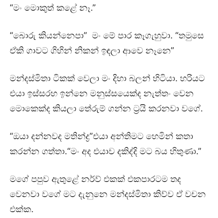
“මං මොකුත් කළේ නෑ.”
“බොරු කියන්නෙපා” මං මේ පාර කෑගැහුවා. “තමුසෙ
ඒකි ගාවට ගිහින් නිකන් ඉඳලා ආවෙ නෑනෙ”
මන්දස්මිතා ටිකක් වෙලා මං දිහා බලන් හිටියා. හරියට
එයා ඉස්සරහ ඉන්නෙ මනුස්සයෙක්ද නැත්තං වෙන
මොකෙක්ද කියලා තේරුම් ගන්න ට්‍රයි කරනවා වගේ.
“ඔයා දන්නවද මතින්ද්‍ර”එයා අන්තිමට හෙමින් කතා
කරන්න ගත්තා.“මං අද එයාව දකිද්දි මට බය හිතුණා.”
මගේ පපුව ඇතුළේ නර්ව් එකක් එකපාරටම තද
වෙනවා වගේ මට දැනුනෙ මන්දස්මිතා කිව්ව ඒ වචන
එක්ක.