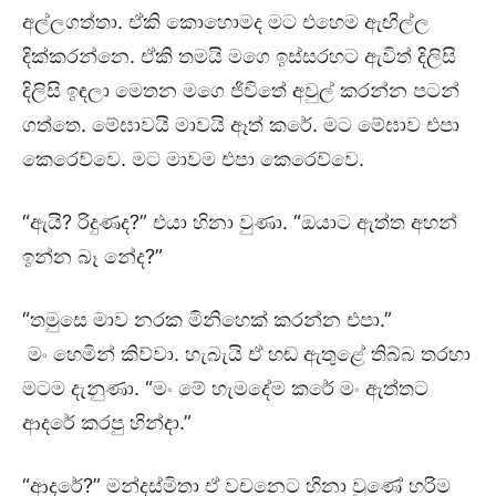
අල්ලගත්තා. ඒකි කොහොමද මට එහෙම ඇඟිල්ල
දික්කරන්නෙ. ඒකි තමයි මගෙ ඉස්සරහට ඇවිත් දිලිසි
දිලිසි ඉඳලා මෙතන මගෙ ජිවිතේ අවුල් කරන්න පටන්
ගත්තෙ. මේඝාවයි මාවයි ඈත් කරේ. මට මේඝාව එපා
කෙරෙව්වෙ. මට මාවම එපා කෙරෙව්වෙ.
“ඇයි? රිදුණද?” එයා හිනා වුණා. “ඔයාට ඇත්ත අහන්
ඉන්න බෑ නේද?”
“තමුසෙ මාව නරක මිනිහෙක් කරන්න එපා.”
මං හෙමින් කිව්වා. හැබැයි ඒ හඬ ඇතුළේ තිබ්බ තරහා
මටම දැනුණා. “මං මේ හැමදේම කරේ මං ඇත්තට
ආදරේ කරපු හින්දා.”
“ආදරේ?” මන්දස්මිතා ඒ වචනෙට හිනා වුණේ හරිම