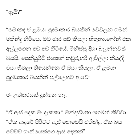
“ඇයි?”
“මොකද ඒ ළමයා පුදුමාකාර බයකින් වෙව්ලන ගමන්
මතින්ද්‍ර හිටියෙ. මට මාර පව් කියලා හිතුනා.ෆෝන් එක
අල්ලගෙන අඬ අඬ හිටියේ. මිනිස්සු දිහා බලන්නවත්
බයයි. සෙකියුරිටි එකෙන් කවුරුහරි ඇවිල්ලා කියද්දි
එයා හිතලා තියෙන්නෙ ඒ ඔයා කියලා. ඒ ළමයා
පුදුමාකාර බයකින් පල්ලෙහට ආවේ”
මං උත්තරයක් දුන්නෙ නෑ.
“ඒ ඇස් දෙක මං දැක්කා.” මන්දස්මිතා හෙමින් කිව්වා.
“ඒක ආදරේ පිරිච්ච ඇස් නෙවෙයි මතින්ද්‍ර. ඒක බය
වෙච්ච ගෑනියෙක්ගෙ ඇස් දෙකක්”