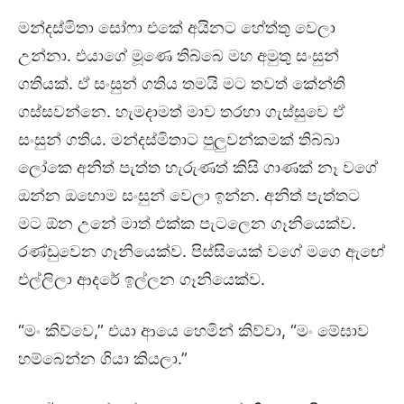
මන්දස්මිතා සෝෆා එකේ අයිනට හේත්තු වෙලා
උන්නා. එයාගේ මූණෙ තිබ්බෙ මහ අමුතු සංසුන්
ගතියක්. ඒ සංසුන් ගතිය තමයි මට තවත් කේන්ති
ගස්සවන්නෙ. හැමදාමත් මාව තරහා ගැස්සුවෙ ඒ
සංසුන් ගතිය. මන්දස්මිතාට පුලුවන්කමක් තිබ්බා
ලෝකෙ අනිත් පැත්ත හැරුණත් කිසි ගාණක් නෑ වගේ
ඔන්න ඔහොම සංසුන් වෙලා ඉන්න. අනිත් පැත්තට
මට ඕන උනේ මාත් එක්ක පැටලෙන ගෑනියෙක්ව.
රණ්ඩුවෙන ගෑනියෙක්ව. පිස්සියෙක් වගේ මගෙ ඇඟේ
එල්ලිලා ආදරේ ඉල්ලන ගෑනියෙක්ව.
“මං කිව්වෙ,” එයා ආයෙ හෙමින් කිව්වා, “මං මේඝාව
හම්බෙන්න ගියා කියලා.”