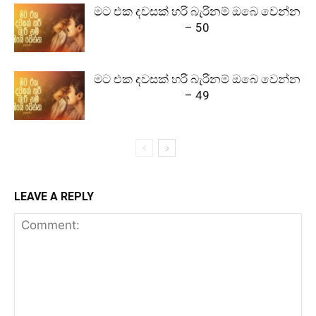
මට එක දවසක් හරි බැරිනම් ඔබෙ වෙන්න
– 50
මට එක දවසක් හරි බැරිනම් ඔබෙ වෙන්න
– 49
LEAVE A REPLY