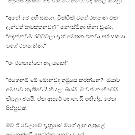
“තමුසෙ දන්නෙ නෑ ඒකි මට මොනවද කළේ කියලා.”
“අනේ මේ අහිංසකයා, වික්ටික් වගේ රඟපාන එක
දැන්වත් නවත්තනවද?” මන්දස්මිතා හිනා වුණා.
“දෙන්නවම රවට්ටලා දැන් මෙතන එනවා අහිංසකයා
වගේ රඟපාන්න.”
“මං රඟපාන්නෙ නෑ යකෝ”
“එහෙනම් මේ මොනවද තමුසෙ කරන්නෙ? ඔයාට
මේඝාව නැතිවෙයි කියලා බයයි. මාවත් නැතිවෙයි
කියලා බයයි. ඒක ආදරේ නෙවෙයි මතින්ද්‍ර. මේක
පිස්සුවක්.”
මට ඒ වෙලාවෙ දැනුණෙ මගේ ඇඟ ඇතුළේ
මොකක්හරි පුපුරන්න යනවා වගේ.