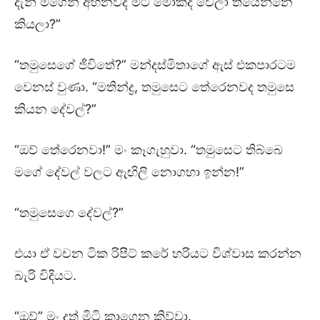
දැන් මගෙන් අහනවද මට මොකද වෙලා තියෙන්නෙ
කියලා?”
“තමුසෙගේ ජීවිතේ?” මන්දස්මිතාගේ ඇස් එකපාරටම
වෙනස් වුණා. “මතින්ද්‍ර, තමුසෙට තේරෙනවද තමුසෙ
කියන දේවල්?”
“ඔව් තේරෙනවා!” මං කෑගැහුවා. “තමුසෙට තිබ්බෙ
මගේ දේවල් වලට ඇඟිලි නොගහා ඉන්න!”
“තමුසෙගෙ දේවල්?”
එයා ඒ වචන ටික රිපීට් කරේ හරියට විශ්වාස කරන්න
බැරි විදියට.
“ඔව්” මං දත් මිටි කාගෙන කිව්වා.