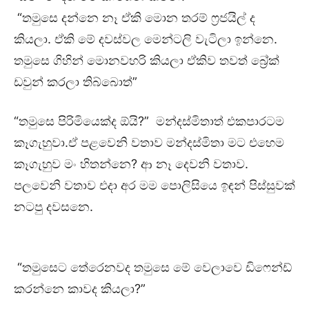
“තමුසෙ දන්නෙ නෑ ඒකි මොන තරම් ෆ්‍රජයිල් ද
කියලා. ඒකි මේ දවස්වල මෙන්ටලි වැටිලා ඉන්නෙ.
තමුසෙ ගිහින් මොනවහරි කියලා ඒකිව තවත් බ්‍රේක්
ඩවුන් කරලා තිබ්බොත්”
“තමුසෙ පිරිමියෙක්ද ඕයි?” මන්දස්මිතාත් එකපාරටම
කෑගැහුවා.ඒ පළවෙනි වතාව මන්දස්මිතා මට එහෙම
කෑගැහුව මං හිතන්නෙ? ආ නෑ දෙවනි වතාව.
පලවෙනි වතාව එදා අර මම පොලිසියෙ ඉඳන් පිස්සුවක්
නටපු දවසනෙ.
“තමුසෙට තේරෙනවද තමුසෙ මේ වෙලාවෙ ඩිෆෙන්ඩ්
කරන්නෙ කාවද කියලා?”