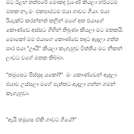
මට ඊළඟ තත්පරේ මොකද වුණේ කියලා හරියටම
මතක නෑ.මං එකපාරටම එයා ගාවට ගියා. එයා
රියැක්ට් කරන්නත් කලින් මගේ අත එයාගේ
කොණ්ඩෙ අස්සට ගිහින් තිබුණා කියලා මට මතකයි.
මොකෝ මම එයාගෙ කොණ්ඩෙ තදට ඇදලා ගත්ත
පාර එයා “ඌයි” කියලා කෑගැහුව විත්තිය මට නිකන්
ලාවට වගේ මතක තිබ්බා.
“තමුසෙට පිස්සුද යකෝ?” මං කොණ්ඩෙන් ඇදලා
එයාව උස්සලා මගේ පැත්තට ඇදලා ගන්න ගමන්
කෑගැහුවා.
“ඇයි තමුසෙ ඒකි ගාවට ගියේ?”