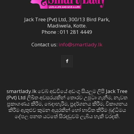
Jack Tree (Pvt) Ltd, 300/13 Bird Park,
Madiwela, Kotte.
Phone : 011 281 4449
Contact us:
info@smartlady.lk
smartlady.lk වෙබ් අඩවියේ අඩංගු සියලුම ලිපි Jack Tree
(Pvt) Ltd ලිඛිත අවසරයකින් තොරව උපුටා ගැනීම, නැවත
ප්‍රකාශණය කිරීම, බෙදාහැරීම, ප්‍රදර්ශනය කිරීම, විකාශනය
කිරීම ඇතුළුව කුමන අයුරකින් හෝ භාවිත කිරීම බුද්ධිමය
දේපල පනත යටතේ සිරදඬුවම් ලැබිය හැකි වරදකි.