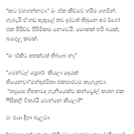
“කට වහගන්නවා.” මං ඒක කිව්වෙ හරිම හෙමින්.
හැබැයි ඒ හඬ ඇතුළේ තව දුරටත් තිබුනෙ අර ඊගෝ
එක පිරිච්ච පිරිමිකම නෙවෙයි. මොකක් හරි බයක්,
බයගුලු කමක්.
“මං ඒකිට අතක්වත් තිබ්බෙ නෑ”
“මෙන්ටල් ප්‍රෙශර් කියලා දෙයක්
තියෙනවා”මන්දස්මිතා එකපාරටම කෑගැහුවා.
“තමුසෙ හිතනවද ගෑනියෙක්ව කන්ට්‍රෝල් කරන එක
ෆිසිකලි විතරයි වෙන්නෙ කියලා?”
මං එයා දිහා බැලුවා.