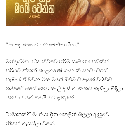
“මං අද මේඝාව හම්බෙන්න ගියා.”
මන්දස්මිතා ඒක කිව්වෙ හරිම සාමාන්‍ය හඬකින්.
හරියට නිකන් කාළගුණේ ගැන කියනවා වගේ.
හැබැයි ඒ වචන ටික මගේ ඔළුව ට ඇවිත් වැදිච්ච
තප්පරේ මගේ ඔළුව කෑලි දාස් ගාණකට කැඩිලා බිඳිලා
යනවා වගේ තමයි මට දැනුනේ.
“මොකක්?” මං එයා දිහා කෙලින් බලලා ඇහුවෙ
නිකන් ගැස්සිලා වගේ.