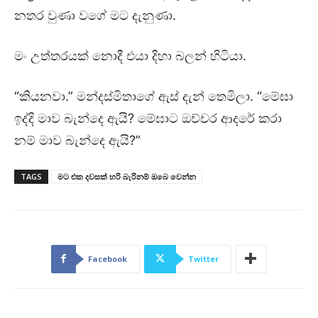
නතර වුණා වගේ මට දැනුණා.
මං උත්තරයක් නොදී එයා දිහා බලන් හිටියා.
“කියනවා.” මන්දස්මිතාගේ ඇස් දැන් තෙමිලා. “මේඝා
ඉද්දි මාව බැන්දෙ ඇයි? මේඝාට ඔච්චර ආදරේ කරා
නම් මාව බැන්දෙ ඇයි?”
TAGS
මට එක දවසක් හරි බැරිනම් ඔබෙ වෙන්න
Facebook
Twitter