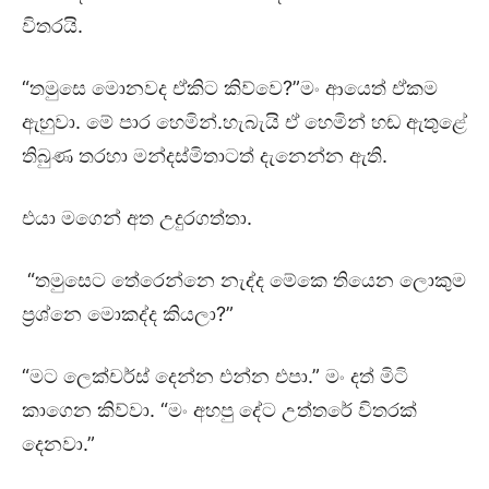
විතරයි.
“තමුසෙ මොනවද ඒකිට කිව්වෙ?”මං ආයෙත් ඒකම
ඇහුවා. මේ පාර හෙමින්.හැබැයි ඒ හෙමින් හඬ ඇතුළේ
තිබුණ තරහා මන්දස්මිතාටත් දැනෙන්න ඇති.
එයා මගෙන් අත උදුරගත්තා.
“තමුසෙට තේරෙන්නෙ නැද්ද මේකෙ තියෙන ලොකුම
ප්‍රශ්නෙ මොකද්ද කියලා?”
“මට ලෙක්චර්ස් දෙන්න එන්න එපා.” මං දත් මිටි
කාගෙන කිව්වා. “මං අහපු දේට උත්තරේ විතරක්
දෙනවා.”