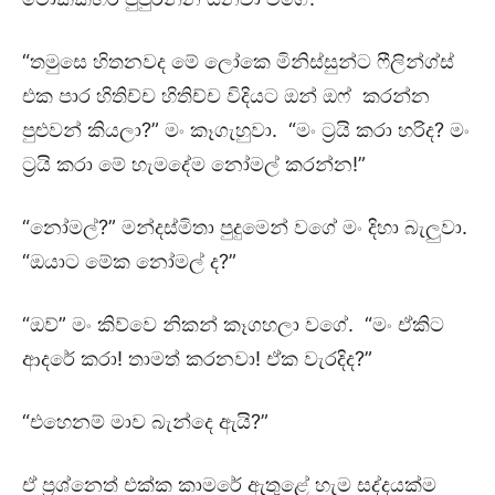
“තමුසෙ හිතනවද මේ ලෝකෙ මිනිස්සුන්ට ෆීලින්ග්ස්
එක පාර හිතිච්ච හිතිච්ච විදියට ඔන් ඔෆ් කරන්න
පුළුවන් කියලා?” මං කෑගැහුවා. “මං ට්‍රයි කරා හරිද? මං
ට්‍රයි කරා මේ හැමදේම නෝමල් කරන්න!”
“නෝමල්?” මන්දස්මිතා පුදුමෙන් වගේ මං දිහා බැලුවා.
“ඔයාට මේක නෝමල් ද?”
“ඔව්” මං කිව්වෙ නිකන් කෑගහලා වගේ. “මං ඒකිට
ආදරේ කරා! තාමත් කරනවා! ඒක වැරදිද?”
“එහෙනම් මාව බැන්දෙ ඇයි?”
ඒ ප්‍රශ්නෙත් එක්ක කාමරේ ඇතුළේ හැම සද්දයක්ම