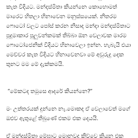
කැත විදියට. මන්දස්මිතා කියන්නෙ කොහොමත්
මාරෙට හිතලා හිනාවෙන මනුස්සයෙක්. නිතරම
ෆොටෝ වලට පෝස් කරන නිසාද මන්දා මන්දස්මිතාට
පුදුමාකාර පුලුවන්කමක් තිබ්බා ඕන වෙලාවක මාරම
ෆොටෝජෙනික් විදියට හිනාවෙලා ඉන්න. හැබැයි එයා
මෙච්චර කැත විදියට හිනාවෙනවා මේ අවුරුදු දෙක
තුනට මම මේ දැක්කමයි.
“මේකටද තමුසෙ ආදරේ කියන්නෙ?”
මං උත්තරයක් දුන්නෙ නෑ.මොකද ඒ වෙලාවෙත් මගේ
ඔළුව ඇතුළේ තිබුණේ එකම එක දෙයයි.
ඒ මන්දස්මිතා මේඝාට මොනවද කිව්වෙ කියන එක