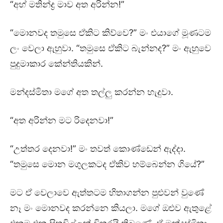
“අහ් මතින්ද්‍ර මාව අත අරින්න!”
“මොනවද තමුසෙ ඒකිට කිව්වෙ?” මං එයාගේ මූණටම
ලං වෙලා ඇහුවා. “තමුසෙ ඒකිට බැන්නද?” මං ඇහුවෙ
පුදුමාකාර කේන්තියකින්.
මන්දස්මිතා මගේ අත තල්ලු කරන්න හැදුවා.
“අත අරින්න මට රිදෙනවා!”
“උත්තර දෙනවා!” මං තවත් කොණ්ඩෙන් ඇද්දා.
“තමුසෙ මොන මගුලකටද ඒකිව හම්බෙන්න ගියේ?”
මට ඒ වෙලාවෙ ඇත්තටම හිතාගන්න පුළුවන් වුණේ
නෑ මං මොනවද කරන්නෙ කියලා. මගේ ඔළුව ඇතුළේ