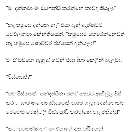
“මං දන්නවා මං ඩිෆෙන්ඩ් කරන්නෙ කාවද කියලා”
“නෑ තමුසෙ දන්නෙ නෑ” එයා දැන් ඇත්තටම
වෙව්ලනවා කේන්තියෙන්. “තමුසෙට තේරෙන්නෙවත්
නෑ තමුසෙ කොච්චර පිස්සෙක් ද කියලා!”
මං ඒ වචනෙ ඇහුණ ගමන් එයා දිහා කෙලින් බැලුවා.
“පිස්සෙක්?”
“ඔව් පිස්සෙක්” මන්දස්මිතා මගේ පපුවට ඇඟිල්ල දික්
කරා. “සාමාන්‍ය මනුස්සයෙක් එකම ගෑනු දෙන්නෙක්ව
මෙහෙම මෙන්ටලි ඩිස්ට්‍රෝයි කරන්නෙ නෑ මතින්ද්‍ර!”
“කට වහගන්නවා” මං එයාගේ අත හයියෙන්