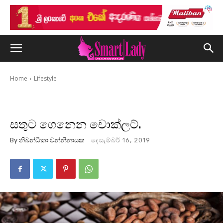
Home
Lifestyle
සතුට ගෙනෙන චොක්ලට්.
By
නිබන්ධිකා වන්නිනායක
දෙසැම්බර් 16, 2019