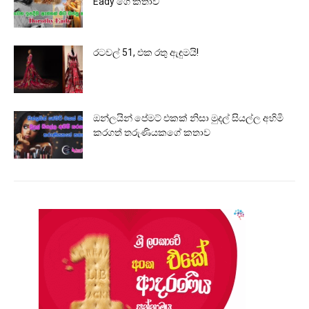
Eady ගෙ කතාව
රටවල් 51, එක රතු ඇඳුමයි!
ඔන්ලයින් පේමට් එකක් නිසා මුදල් සියල්ල අහිමි
කරගත් තරුණියකගේ කතාව