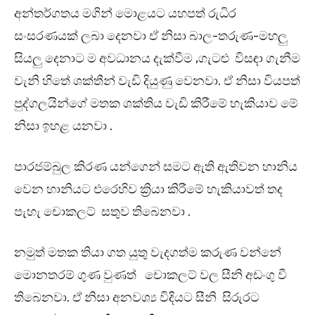
අන්තර්ගතය මගින් මොළයට යහපත් රුධිර
සංසරණයක් ලබා දෙනවා ඒ නිසා බාල-තරුණ-මහලු
සියලු දෙනාට ම අවධානය දැක්වීම ,ගැටළු විසඳා ගැනීම
වැනි හිතේ ශක්තීන් වැඩි දියුණු වෙනවා. ඒ නිසා වියපත්
පුද්ගලයින්ගේ මතක ශක්තිය වැඩි කිරීමේ හැකියාව මේ
නිසා ඉහළ යනවා .
පාරජම්බුල කිරණ යන්ගෙන් සමට ඇති ඇතිවන හානිය
වෙන හානියට එරෙහිව ක්‍රියා කිරීමේ හැකියාවත් තද
පැහැ චොකලට් සතුව තිබෙනවා .
නමුත් මතක තියා ගත යුතු වැදගත්ම කරුණ වන්නේ
මොනතරම් ගුණ වුණත් චොකලට් වල සීනි අඩංගු වී
තිබෙනවා. ඒ නිසා අනවශ්‍ය විදියට සීනි සිරුරට