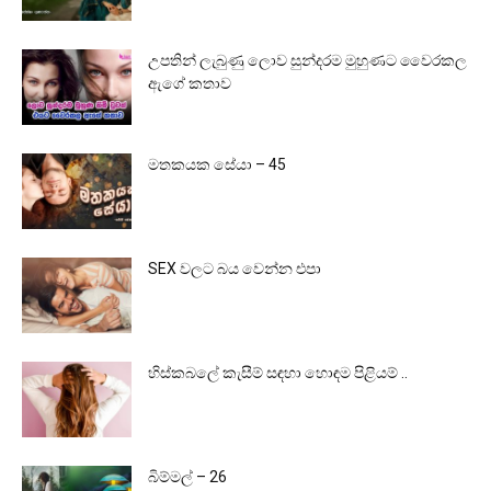
උපතින් ලැබුණු ලොව සුන්දරම මුහුණට වෛරකල
ඇගේ කතාව
මතකයක සේයා – 45
SEX වලට බය වෙන්න එපා
හිස්කබලේ කැසීම් සඳහා හොඳම පිළියම් ..
බිම්මල් – 26