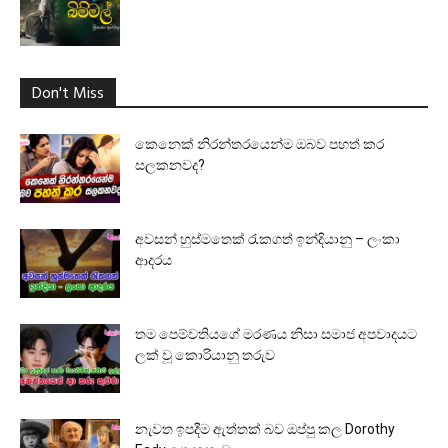
Don't Miss
කෙනෙක් නිරන්තරයෙන්ම ඔබව පහත් කර
සලකනවද?
අවසන් හුස්මතෙක් රැකගත් ඉන්දියානු – ලංකා
ආදරය
තම පෙම්වතියගේ මරණය නිසා සමාජ අපවාදයට
ලක් වූ කොරියානු තරුව
නැවත ඉපදීම ඇත්තක් බව ඔප්පු කල Dorothy