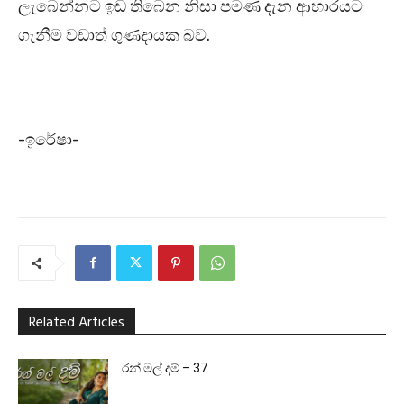
ලැබෙන්නට ඉඩ තිබෙන නිසා පමණ දැන ආහාරයට
ගැනීම වඩාත් ගුණදායක බව.
-ඉරේෂා-
Related Articles
රන් මල් දම් – 37