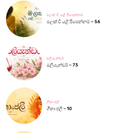
මලක් වී යළි පිපෙන්නම්
මලක් වී යළි පිපෙන්නම් – 56
ඔලියැන්ඩර්
ඔලියැන්ඩර් – 73
ගීතාංජලී
ගීතාංජලී – 10