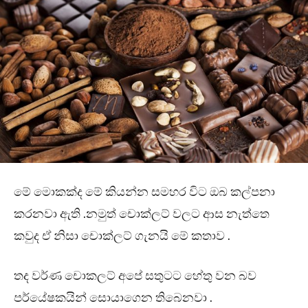
මේ මොකක්ද මේ කියන්න සමහර විට ඔබ කල්පනා
කරනවා ඇති .නමුත් චොක්ලට් වලට ආස නැත්තෙ
කවුද ඒ නිසා චොක්ලට් ගැනයි මේ කතාව .
තද වර්ණ චොකලට් අපේ සතුටට හේතු වන බව
පර්යේෂකයින් සොයාගෙන තිබෙනවා .