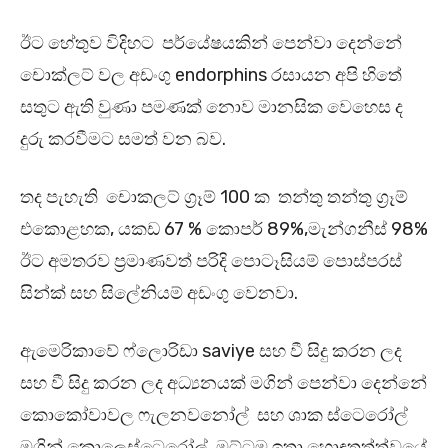
ඊට හේතුව විදිහට පර්යේෂයකින් පෙන්වා දෙන්නේ
චොක්ලට් වල අඩංගු endorphins රසායන අපි හිතේ
සතුට ඇති වුණා පමණක් නොව මානසික වෙහෙස ද
දුරු කරවීමට සමත් වන බව.
තද පැහැති චොකලට් ග්‍රෑම් 100 ක තන්තු තන්තු ග්‍රෑම්
එකොළහක, යකඩ 67 % කොපර් 89%,මැන්ගනීස් 98%
ඊට අමතරව ප්‍රමාණවත් පරිදි පොටෑසියම් පොස්පරස්
සින්ක් සහ සිලේනියම් අඩංගු වෙනවා.
ඇමෙරිකාවේ ෆ්ලොරිඩා saviye සහ වී සිදු කරන ලද
සහ වී සිදු කරන ලද අධ්‍යනයක් මගින් පෙන්වා දෙන්නේ
කොකෝවාවල ෆැලනවනෝල් සහ ශාක ස්ටෙරෝල්
මගින් කොලෙස්ටෙරෝල් මට්ටම ඉතා හොඳතත්ත්වයේ