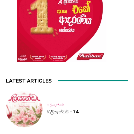
LATEST ARTICLES
ඔලියැන්ඩර්
ඔලියැන්ඩර් – 74