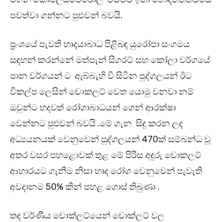
පවත්වා ගන්නට පුළුවන් බවයි.
ප්‍රංශයේ පැවති හෘදයාබාධ පිළිබඳ යුරෝපා සංගමය
සඳහන් කරන්නේ මත්පැන් සිගරට් සහ කෝලා වර්ගයේ
පාන වර්ගයන් ට ඇබ්බැහි වී සිටින පුද්ගලයන් ඊට
විකල්ප ලෙසින් චොකලට් වෙත යොමු වනවා නම්
ඔවුන්ට හදවත් රෝගාබාධයන් ගෙන් ආරක්ෂා
වෙන්නට පුළුවන් බවයි .මේ ගැන සිදු කරන ලද
අධ්‍යයනයක් වෙනුවෙන් පුද්ගලයන් 470ක් සම්බන්ධ වූ
අතර වසර පහළොවක් තුළ මේ පිරිස අඳුරු චොකලට්
ආහාරයට ගැනීම නිසා හෘද රෝග වෙනුවෙන් පැවැති
අවදානම 50% කින් පහළ ගොස් තිබුණා .
තද වර්ණීය චොක්ලට්යෙන් චොක්ලට් වල