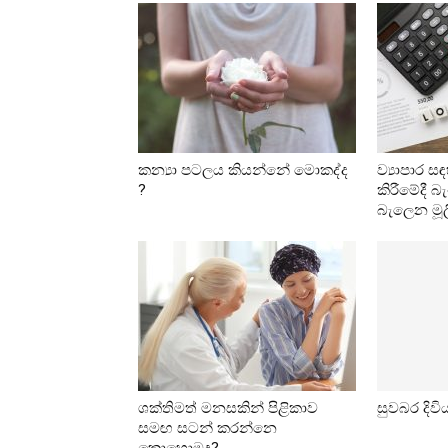
කන්‍යා පටලය කියන්නේ මොකද්ද
ව්‍යාපාර 
?
කිරීමේදී බ
බැලෙන මූලි
ශක්තිමත් මනසකින් පිළිකාව
සුවබර දිව
සමඟ සටන් කරන්නෙ