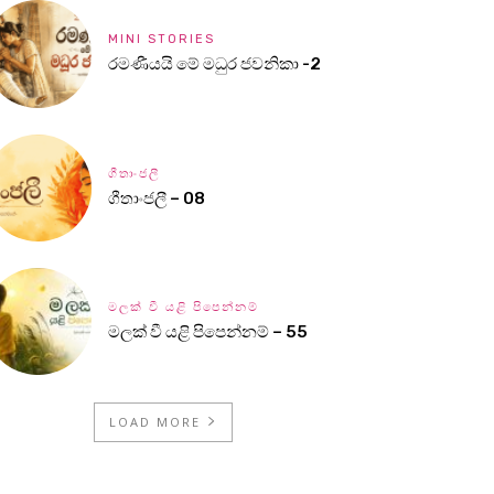
MINI STORIES
රමණීයයි මේ මධුර ජවනිකා -2
ගීතාංජලී
ගීතාංජලී – 08
මලක් වී යළි පිපෙන්නම්
මලක් වී යළි පිපෙන්නම් – 55
LOAD MORE