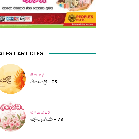
ATEST ARTICLES
ගීතාංජලී
ගීතාංජලී – 09
ඔලියැන්ඩර්
ඔලියැන්ඩර් – 72