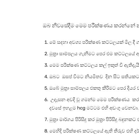
ඔබ නිවසේදීම මෙම පරීක්ෂණය කරන්නේ 
මේ සදහා අවශ්‍ය පරීක්ෂණ කට්ටලයක් මිල දී 
මුත්‍රා සාම්පලය ගැනීමට පෙර එම කට්ටලයේ 
මෙම පරීක්ෂණ කට්ටලය කල් ඉකුත් වී ඇතිදැයි
ඔබට ඔසප් වීමට නියමිතව දින සිට සතිය
ඔබේ මුත්‍රා සාම්පලය එකතු කිරීමට පෙර දියර
උදෑසන අවදි වූ ගමන්ම මෙම පරීක්ෂණය කරන්න
දවසේ ඉහළම hcg මට්ටම එහි අඩංගු වෙනවා.
මුත්‍රා මාර්ගය පිරිසිදු කර මුත්‍රා පිරිසිදු බඳු
මෙහිදි පරීක්ෂණ කට්ටලයේ ඇති තීරුව එහි දර්