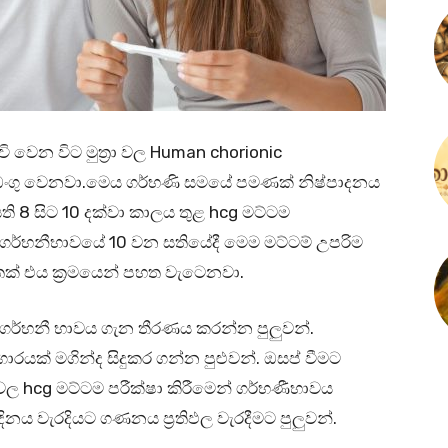
වි වෙන විට මුත්‍රා වල Human chorionic
ංගු වෙනවා.මෙය ගර්භණි සමයේ පමණක් නිෂ්පාදනය
8 සිට 10 දක්වා කාලය තුළ hcg මට්ටම
ර්භනීභාවයේ 10 වන සතියේදී මෙම මට්ටම් උපරිම
තෙක් එය ක්‍රමයෙන් පහත වැටෙනවා.
් ගර්භනී භාවය ගැන තීරණය කරන්න පුලුවන්.
යක් මගින්ද සිදුකර ගන්න පුළුවන්. ඔසප් වීමට
රා වල hcg මට්ටම පරීක්ෂා කිරීමෙන් ගර්භණීභාවය
දිනය වැරදියට ගණනය ප්‍රතිඵල වැරදීමට පුලුවන්.