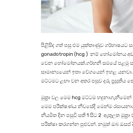
පිළිසිද ගත් පසු එම යුක්තාණුව ගර්භාෂයට ස
gonadotropin (hcg ) නම් හෝමෝනය අඩ
වෙන හෝමෝනයක්.ගර්භනී සමයේ පළමු සති 
සාමාන්‍යයෙන් ඉතා වේගයෙන් ඉහළ යනවා.ග
මට්ටමට ළඟා වන අතර පසුව දරු ප්‍රසූතිය 
මුත්‍රා වල මෙම hcg මට්ටම හදුනාගැනීමෙන
මෙම පරීක්ෂණය නිවසේදි ‌මෙන්ම රසායනාගාර
නියමිත දින පසුවී සති 1 සිට 2 ඇතුලත මුත්‍
පරීක්ෂා කරගන්න පුළුවන්. නමුත් ඔබ ඔසප් 