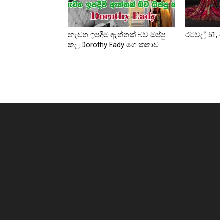
නැවත ඉපදීම ඇත්තක් බව ඔප්පු
රටවල් 51, 
කල Dorothy Eady ගෙ කතාව