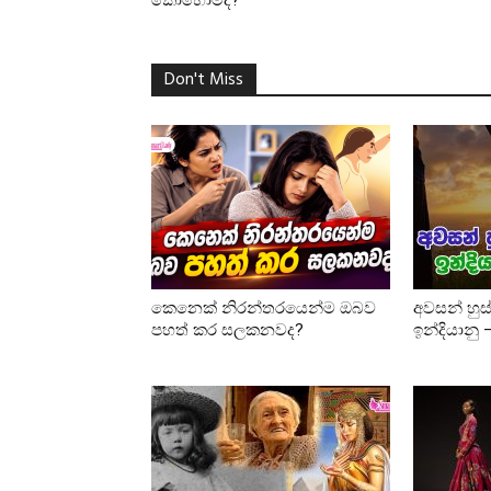
කොහොමද?
Don't Miss
කෙනෙක් නිරන්තරයෙන්ම ඔබව
අවසන් හුස
පහත් කර සලකනවද?
ඉන්දියානු