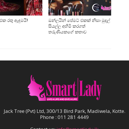
එක රතු ඇඳුමයි!
ඔන්ලයින් පේමට් එකක් නිසා මුදල්
සියල්ල අහිමි කරගත්
තරුණියකගේ කතාව
Jack Tree (Pvt) Ltd, 300/13 Bird Park, Madiwela, Kotte.
Phone : 011 281 4449