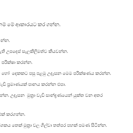
නම් මේ ආකාරයට කර ගන්න.
ගන්න.
ඇති උපදෙස් සැලකිලිමත්ව කියවන්න.
 පරීක්ෂා කරන්න.
කට හෝ දෙකකට පසු පළමු උදෑසන මෙම පරීක්ෂණය කරන්න.
 වැඩි ප්‍රමාණයක් පානය කරන්න එපා.
. උදෑසන මුත්‍රා වැඩි සාන්ද්‍රණයෙන් යුක්ත වන අතර
නකට එක් කරගන්න.
ශකය තෙක් මුත්‍රා වල ගිල්වා තත්පර පහක් පමණ සිටින්න.