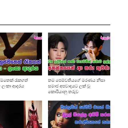
්මතෙක් රැකගත්
තම පෙම්වතියගේ මරණය නිසා
 – ලංකා ආදරය
සමාජ අපවාදයට ලක් වූ
කොරියානු තරුව