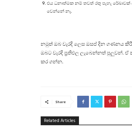
එය ධනාත්මක නම් තවත් රතු පැහැ රේඛාවක් 
වෙන්නේ නෑ.
නමුත් ඔබ වැරදි ලෙස ඔසප් දින ගණනය ක
ඔබට වැරදි ප්‍රතිඵල ලැබෙන්නත් පුලුවන්. ඒ
කර ගන්න.
Share
Related Articles