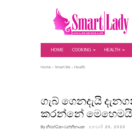
SmartLady
HOME
COOKING
HEALTH
Home
Smart Me
Health
ගැබ් ගෙනදැයි දැනග
කරන්නේ මෙහෙමයි
By
නිබන්ධිකා වන්නිනායක
ජනවාරි 20, 2020