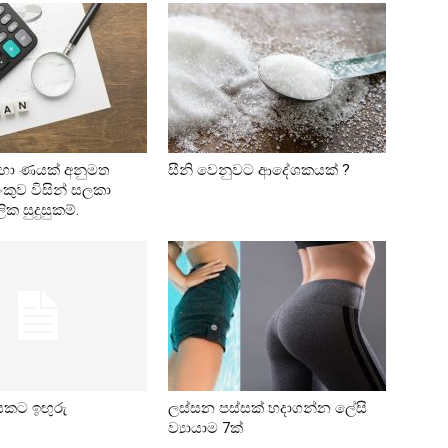
සඳහා ණයක් අනුමත
සීනි වෙනුවට ආදේශකයක් ?
ැංකුව විසින් සලකා
ක සුදුසුකම්.
ියකට ඉඟුරු
ලස්සන පස්සක් හදාගන්න ලේසි
ව්‍යායාම 7ක්