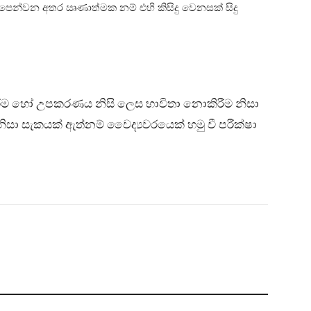
පෙන්වන අතර ඍණාත්මක නම් එහි කිසිදු වෙනසක් සිදු
ිරීම හෝ උපකරණය නිසි ලෙස භාවිතා නොකිරීම නිසා
 නිසා සැකයක් ඇත්නම් වෛද්‍යවරයෙක් හමු වී පරීක්ෂා