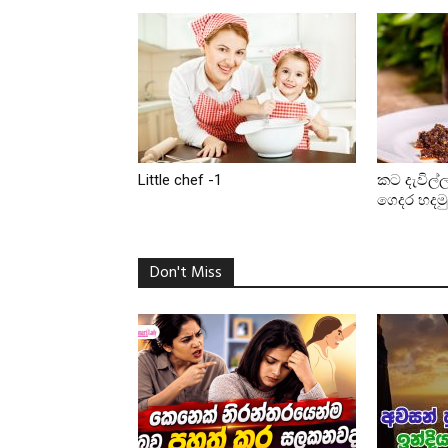
Little chef -1
කට දැවිල්ල
ගෙදර හදමු
Don't Miss