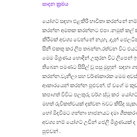
සාදන ක්‍රමය
යෝගට් සඳහා එළකිරි භාවිතා කරන්නේ නම්
කරන්න අමතක කරන්නට එපා .නමුත් කල් ක
කිරීමක් අවශ්‍ය වෙන්නේ නැහැ .දැන් ජෙලට
සීනි එකතු කර ලිප තබන්න.රත්වන විට එය
මෙම මිශ්‍රණය හොඳින් උතුරන විට ලිපෙන් 
තිබෙන පමණට සිසිල් වූ පසු මුහුන් සඳහා 
කරන්න.වැනිලා සහ වර්ණකාරක මෙම අවස්ථාව
ආකාරයෙන් කරන්න පුළුවන්. ඒ වගේ ම කුඩා
කපාගත් විවිධ පලතුරු වර්ග ස්ටු කර යෝගට
මහත් රුචිකත්වයක් දක්වන බවට කිසිදු සැක
හෝ මිදවීමට ගන්නා භාජනයට දමා ශීතකර
අවශ්‍ය නම් යෝගට් උඩින් ජෙලි මිශ්‍රණයක
පුළුවන් .