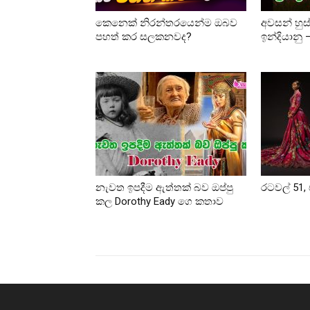
කෙනෙක් නිරන්තරයෙන්ම ඔබව
අවසන් හුස
පහත් කර සලකනවද?
ඉන්දියානු
නැවත ඉපදීම ඇත්තක් බව ඔප්පු
රටවල් 51, 
කල Dorothy Eady ගෙ කතාව