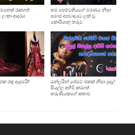
්මතෙක් රැකගත්
තම පෙම්වතියගේ මරණය නිසා
 – ලංකා ආදරය
සමාජ අපවාදයට ලක් වූ
කොරියානු තරුව
එක රතු ඇඳුමයි!
ඔන්ලයින් පේමට් එකක් නිසා මුදල්
සියල්ල අහිමි කරගත්
තරුණියකගේ කතාව