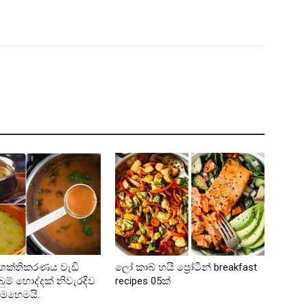
රතිශක්තිකරණය වැඩි
ලෝ කාබ් හයි ප්‍රෝටීන් breakfast
ුම් හොද්දක් නිවැරදිව
recipes 05ක්
ෙහෙමයි.