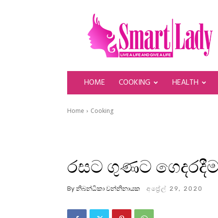
SmartLady
HOME
COOKING
HEALTH
Home
Cooking
රසට ගුණට ගෙදරදීම
By
නිබන්ධිකා වන්නිනායක
අප්‍රේල් 29, 2020