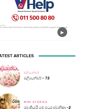
ATEST ARTICLES
ඔලියැන්ඩර්
ඔලියැන්ඩර් – 72
MINI STORIES
රමණීයයි මේ මධුර ජවනිකා -2