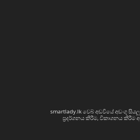
smartlady.lk වෙබ් අඩවියේ අඩංගු සියලු
ප්‍රදර්ශනය කිරීම, විකාශනය කිරීම