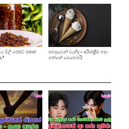
ට චිලි පේස්ට් එකක්
පහසුවෙන් වැනිලා අයිස්ක්‍රීම් හදා
ද?
ගන්නේ මෙහෙමයි