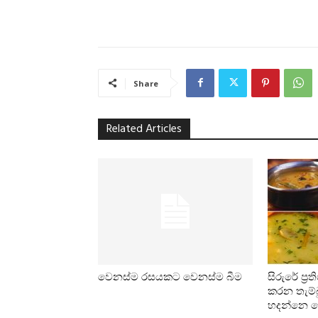
Share
Related Articles
වෙනස්ම රසයකට වෙනස්ම බීම
සිරුරේ ප්‍
කරන තැම්බ
හදන්නෙ ම