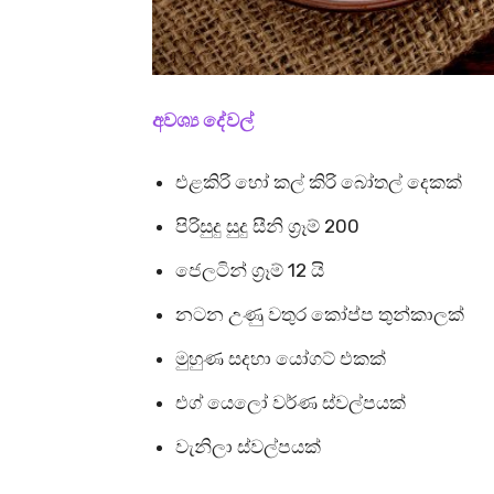
අවශ්‍ය දේවල්
එළකිරි හෝ කල් කිරි බෝතල් දෙකක්
පිරිසුදු සුදු සීනි ග්‍රෑම් 200
ජෙලටින් ග්‍රෑම් 12 යි
නටන උණු වතුර කෝප්ප තුන්කාලක්
මුහුණ සදහා යෝගට් එකක්
එග් යෙලෝ වර්ණ ස්වල්පයක්
වැනිලා ස්වල්පයක්