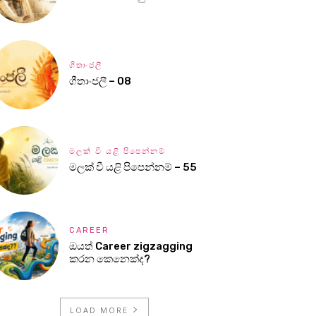
ගීතාංජලී
ගීතාංජලී – 08
මලක් වී යළි පිපෙන්නම්
මලක් වී යළි පිපෙන්නම් – 55
CAREER
ඔයත් Career zigzagging
කරන කෙනෙක්ද?
LOAD MORE