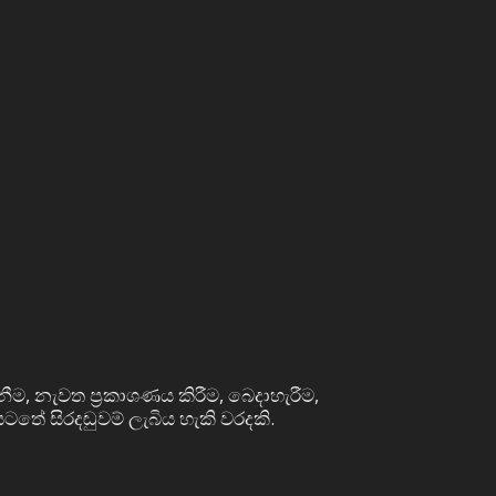
නීම, නැවත ප්‍රකාශණය කිරීම, බෙදාහැරීම,
ටතේ සිරදඬුවම් ලැබිය හැකි වරදකි.