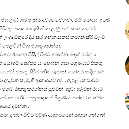
 එය උණු කර ගැනීම අවශ්‍ය වෙනවා. එහි යොදය ඉවත්
ිරිවල යොදය නැති නිසා උණු කර යොදය ඉවත්
ින් උණු වතුරේ දිය කර ගන්න.සකස් කරගත් කිරි වලට
ට ජෙලටින් ටික එකතු කරන්න.
ඉවතට රැගෙන සිසිල් වීමට තබන්න. මදක් රස්නය
ගත් යෝගට් කෝප්ප ය හොඳින් ගසා මිශ්‍රණයට එකතු
ේදී එකතු කිරීම හරිම වැදගත්. යෝගට් සෑදීම මේ
 දරුවන් කැමැති ආකාරයට අඹ , ඇපල් , කුඩාවට
් එකට එකතු කරන්නත් පුළුවන් .කුඩා දරුවන් එයට
යක් නැහැ.ඊට පසු සාදාගත් මිශ්‍රණය යෝගට් කෝප්ප
ණයේ දමන්න .
් ද තමා ද තමා විවිධ වර්ණ ආකාරයෙන් සකසා ගන්නත්