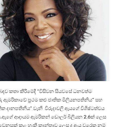
ිබඳව කතා කිරීමේදී “විසිවන සියවසේ ධනවත්ම
ුරු ඇමරිකාවේ ප්‍රථම කළු ජාතික මිලියනපතිනිය” සහ
ක දානපතිනිය” වැනි විරුදාවලි ඇයගේ විශිෂ්ටත්වය
ය.ඇගේ ආදායම ඇමරිකන් ඩොලර් බිලියන 2.6ක් ලෙස
වෙනසක් කළ හැකි කාන්තාව ලෙස ද ඇය වරෙක නම්