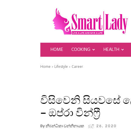
SmartLady
HOME
COOKING
HEALTH
Home
Lifestyle
Career
විසිවෙනි සියවසේ
– ඔප්රා වින්ෆ්‍රී
By
නිබන්ධිකා වන්නිනායක
ජූලි 26, 2020