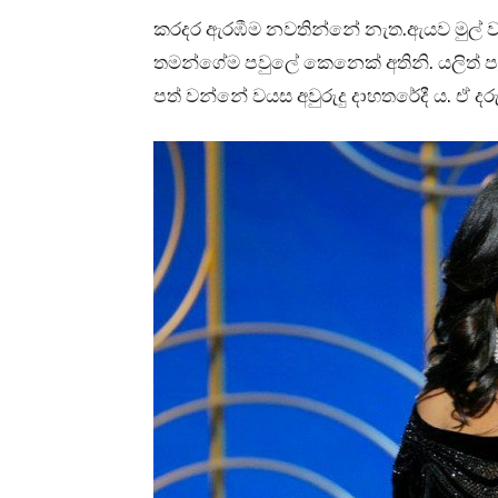
කරදර ඇරඹීම නවතින්නේ නැත.ඇයව මුල් වර
තමන්ගේම පවුලේ කෙනෙක් අතිනි. යලිත් ප
පත් වන්නේ වයස අවුරුදු දාහතරේදී ය. ඒ දර