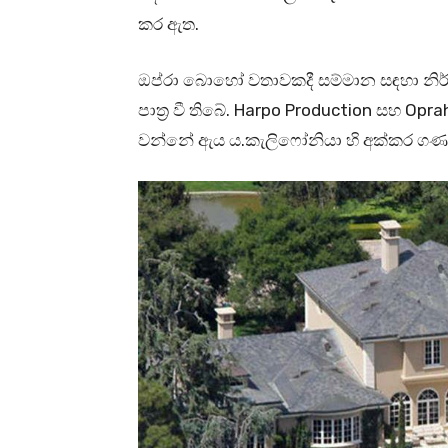
කර ඇත.
ඔප්රා බොහෝ වතාවකදී සම්මාන සඳහා නිර්ද
පාත්‍ර වී තිබේ. Harpo Production සහ Opr
වන්නේ ඇය ය.කැලිෆෝනියා හි අක්කර ගණ