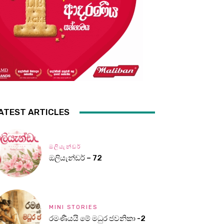
ATEST ARTICLES
ඔලියැන්ඩර්
ඔලියැන්ඩර් – 72
MINI STORIES
රමණීයයි මේ මධුර ජවනිකා -2