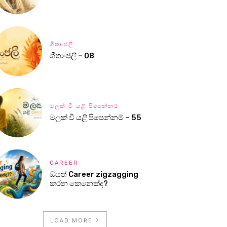
ගීතාංජලී
ගීතාංජලී – 08
මලක් වී යළි පිපෙන්නම්
මලක් වී යළි පිපෙන්නම් – 55
CAREER
ඔයත් Career zigzagging
කරන කෙනෙක්ද?
LOAD MORE