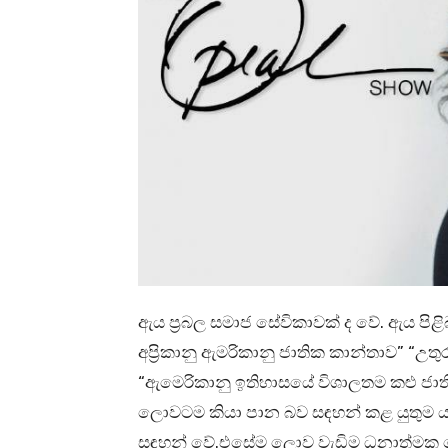
ඇය ප්‍රබල සමාජ සේවිකාවක් ද වේ. ඇය පිළ
අප්‍රිකානු ඇමරිකානු ජාතික කාන්තාව” “උත
“ඇමෙරිකානු ඉතිහාසයේ විශාලතම කළු ජාති
ලොවටම කියා පාන බව සඳහන් කළ යුතුම 
සඳහන් වේ.එසේම ලොව වැඩිම ධනාත්මක 