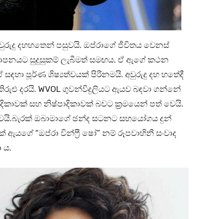
ුදු දහහතෙන් පසුවයි. ඔප්රාගේ ජීවිතය වෙනස්
‍යාපනයට සුදුසුකම් ලැබීමත් සමඟය. ඒ ඇගේ කථන
සඳහා පූර්ණ ශිෂ්‍යත්වයක් පිරිනමයි. අවුරුදු දහ හතේදී
කිරුළු දරයි. WVOL ගුවන්විදුලියට ඇයව බඳවා ගන්නේ
දිකාවක් සහ නිෂ්පාදිකාවක් බවට ක්‍රමයෙන් පත් වෙයි.
 වෙයි.බැරක් ඔබාමාගේ ඡන්ද සටනට සහයෝගය දුන්
 ඇයගේ “ඔප්රා වින්ෆ්‍රී ෂෝ” නම් රූපවාහිනී සංවාද
 ය.