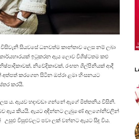
්ෆ්‍රී විසිවැනි සියවසේ ධනවත්ම කාන්තාව ලෙස නම් ලබා
ී කාර්යභාරයක් ඉටුකරන ඇය ලොව විශිෂ්ටතම කළු
ිෂ්පාදිකාවක්, නිවේදිකාවක්, රංඟන ශිල්පිනියක් ආදී
L
යක් අත්පත් කරගෙන සිටින ඔප්රා ළමා හිංසනයට
ිස්තර කරයි.
ලෙස ය. ඇයව හදාවඩා ගන්නේ ඇගේ මිත්තනිය විසිනි.
වූ බව ඇය කියයි. ඇයට අඳින්නට ලැබුණේ අලගෝනිවලින්
 උසුළු විසුළුවලට පවා ලක් වන්නට ඇයට සිදු විය.