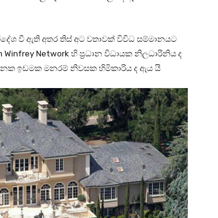
ේශ වී ඇති අතර තිස් අට වතාවක් විවිධ සම්මානයට
ah Winfrey Network හි ප්‍රධාන විධායක නිලධාරිනිය ද
නක ඉඩමක මනරම් නිවසක හිමිකාරිය ද ඇය යි