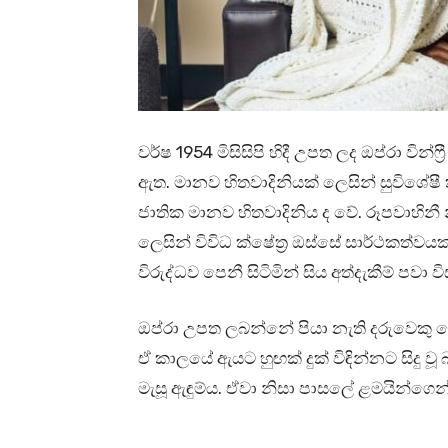
වර්ෂ 1954 මිසිසිපි හිදී උපත ලද ඔප්රා වින
ඇත. මානව හිතවාදිනියක් ලෙසින් සුවිශේෂ
ජාතික මානව හිතවාදිනිය ද වේ. රූපවාහිනී න
ලෙසින් විවිධ ක්ෂේත්‍ර ඔස්සේ සාර්ථකත්ව
විරුද්ධව පෙනී සිටිමින් සිය අත්දැකීම් පවා ව
ඔප්රා උපත ලබන්නේ පියා නැති දරුවෙකු 
ඒ කාලයේ ඇයට හුඟක් දුක් විඳින්නට සිදු 
මැසූ ඇඳුම්ය. ඒවා නිසා පාසලේ ළමයින්ගෙන්