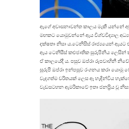
ඇගේ අවාසනාවන්ත කාලය මැකී යන්නේ අවුර
මඟකට යොමුවන්නේ ඇය විශ්වවිද්‍යාල අධ්
දක්ෂතා නිසා ය.ටෙනිසීස් රාජ්‍යයෙන් ඇයට ඒ 
ඇය ටෙනිසීස් කළුජාතික සුරූපිනිය ලෙසින් 
ඒ කාලයේදී ය. පසුව ඔප්රා රූපවාහිනී නිවේ
සුරූපී ඔප්රා ඉන්පසුව රංගනය කරා යොමු
වැදගත්ම චරිතයක් ලෙස ඈ හැඳින්විය හැක්කේ
වැඩසටහන ඇමරිකාවේ ඉතා ජනප්‍රිය වූ නිසා