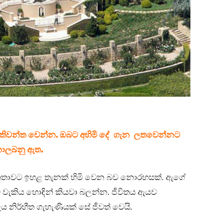
ස්තූතිවන්ත වෙන්න. ඔබට අහිමි දේ ගැන ලතවෙන්නට
 නොලබනු ඇත.
ේ කතාවට ඉහළ තැනක් හිමි වෙන බව නොරහසක්. ඇගේ
 වැකිය හොඳින් කියවා බලන්න. ජීවිතය ඇයව
ිර්භීත ගැහැණියක් සේ ජීවත් වෙයි.