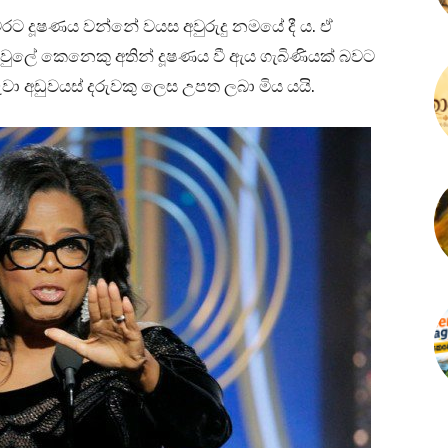
ට දූෂණය වන්නේ වයස අවුරුදු නමයේ දී ය. ඒ
වුලේ කෙනෙකු අතින් දූෂණය වී ඇය ගැබිණියක් බවට
ුවා අඩුවයස් දරුවකු ලෙස උපත ලබා මිය යයි.