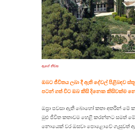
ඇගේ නිවස
ඔබට ජීවිතය ලබා දී ඇති දේවල් පිළිබඳව 
පටන් ගත් විට ඔබ කිසි දිනෙක කිසිවක්ම
ඔප්‍රා පවසා ඇති බොහෝ කතා අතරින් ම
මුළු ජීවිත කතාවම හෙළි කරන්නට සමත් මේ
නොයෙක් වර ඔසවා පොළොවේ ගැසුවත් ඇය න