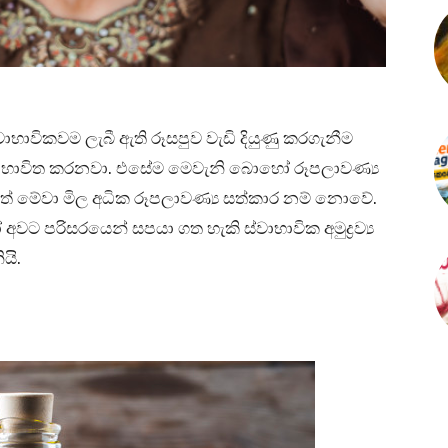
වාභාවිකවම ලැබී ඇති රූසපුව වැඩි දියුණු කරගැනීම
්‍රම භාවිත කරනවා. එසේම මෙවැනි බොහෝ රූපලාවණ්‍ය
ත් මේවා මිල අධික රූපලාවණ්‍ය සත්කාර නම් නොවේ.
වට පරිසරයෙන් සපයා ගත හැකි ස්වාභාවික අමුද්‍රව්‍ය
යි.