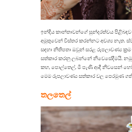
ඉන්දීය කාන්තාවන්ගේ සුන්දරත්වය පිළිබඳව
අමුතුවෙන් විස්තර කරන්නට අවශ්‍ය නැත. ස්
සඳහා නිතිපතා ඔවුන් සරළ රූපලාවණ්‍ය ක
සත්කාර කරනු ලබන්නේ නිවෙසේදීමයි. නමු
කහ, පොල්තෙල්, මී පැණි ආදී නිවසෙන් හෝ අ
මෙම රූපලාවණ්‍ය සත්කාර වල පෙරමුණ ගනි
තලතෙල්