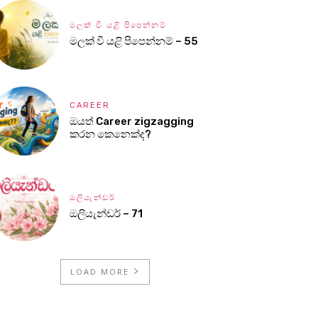
මලක් වී යළි පිපෙන්නම්
මලක් වී යළි පිපෙන්නම් – 55
CAREER
ඔයත් Career zigzagging
කරන කෙනෙක්ද?
ඔලියැන්ඩර්
ඔලියැන්ඩර් – 71
LOAD MORE