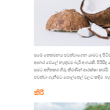
සමේ තෙතමනය පවත්වාගෙන යාමට ද පිටි
ආහාර වේලේ නැතුවම බැරි අංගයකි. පිරිසිදු
සමට අහිතකර හිරු කිරණින් ආරක්ෂා කරයි. ප
පවත්වා ගැනීමට පොල්තෙල් වලට කදිම හැ
කිරි