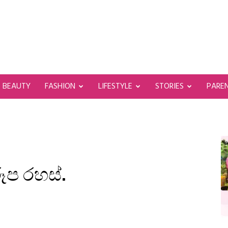
BEAUTY
FASHION
LIFESTYLE
STORIES
PARE
ූප රහස්.