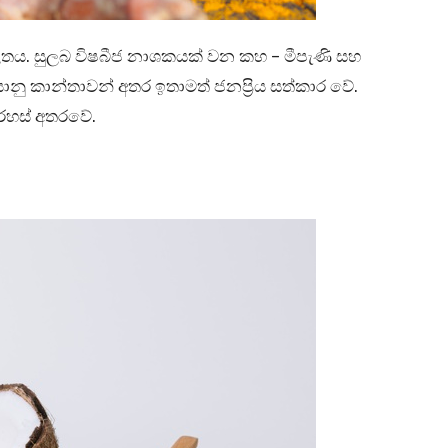
ලිතය. සුලබ විෂබීජ නාශකයක් වන කහ – මීපැණි සහ
යානු කාන්තාවන් අතර ඉතාමත් ජනප්‍රිය සත්කාර වේ.
 රහස් අතරවේ.