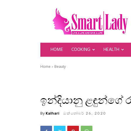
SmartLady
HOME
COOKING
HEALTH
Home
Beauty
ඉන්දියානු ළඳුන්ගේ ර
By
Kalhari
ඔක්තෝබර් 26, 2020