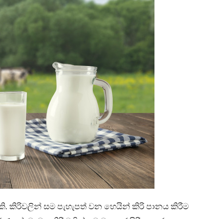
කි. කිරිවලින් සම පැහැපත් වන හෙයින් කිරි පානය කිරීම