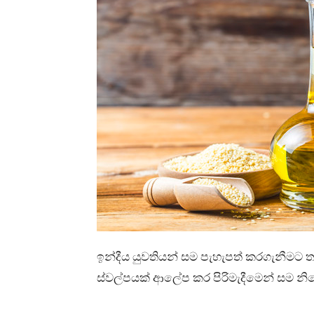
ඉන්දීය යුවතියන් සම පැහැපත් කරගැනීමට 
ස්වල්පයක් ආලේප කර පිරිමැදීමෙන් සම න