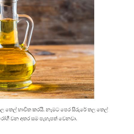
තල තෙල් භාවිත කරයි. නෑමට පෙර සිරුරේ තල තෙල්
ිරෝගී වන අතර සම පැහැපත් වෙනවා.