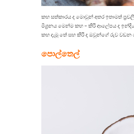
කහ සත්කාරය ද මොවුන් අතර ඉතාමත් ප්‍රච
මිශ්‍රනය මෙන්ම කහ – කිරි ආලේපය ද ඉන්දි
කහ දැමූ තේ සහ කිරි ද ඔවුන්ගේ රුව වඩන
පොල්තෙල්