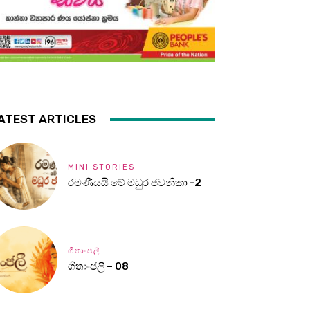
ATEST ARTICLES
MINI STORIES
රමණීයයි මේ මධුර ජවනිකා -2
ගීතාංජලී
ගීතාංජලී – 08