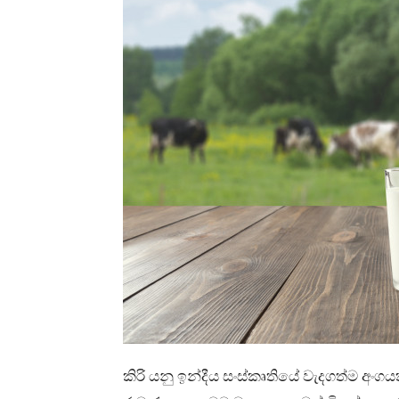
කිරි යනු ඉන්දීය සංස්කෘතියේ වැදගත්ම අංගය