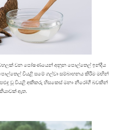
වහලක් වන පෝෂණයෙන් අනූන පොල්තෙල් ඉන්දීය
 පොල්තෙල් වියළි සමේ ගල්වා සම්බාහනය කිරීම මඟින්
ළුදු වූ වියළි අකීකරු හිසකෙස් මනා නීරෝගී බවකින්
කියාවක් ඇත.