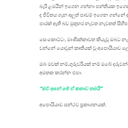
බැරි ළමයින් ඉගෙන ගන්නා පන්තියක ඉගෙ
ද ජීවිතය ගැන අලුත් පාඩම් ඉගෙන ගන්නේ 
පාරක් ඇති බව මුතුහර නැවත නැවතත් සිහ
සෙංකොට්ටං, මාණික්කාවත කියැවූ ඔබට න
වන්නේ යොවුන් කෘතියක් වූ අපොයියාව ලෙස
ඔබ මවක් නම්,ගුරුවරියක් නම් ඔබේ දරු
අමතක කරන්න එපා.
“ඔව් අනේ මේ ඒ කතාව තමයි”
අපොයියාව සන්ථව ප්‍රකාශනයක්.