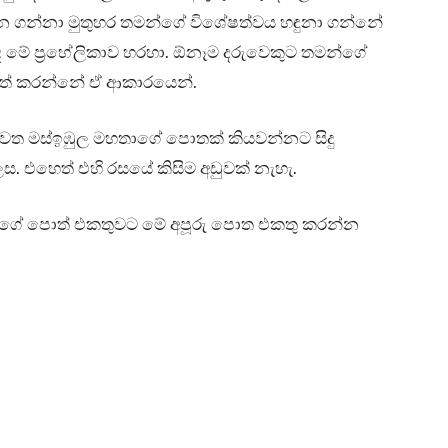
න ගන්නා මුතුහර තමන්ගේ විශේෂත්වය හඳුනා ගන්නේ
ද මේ ප්‍රහේලිකාව හරහා. ඕනෑම දරුවෙකුට තමන්ගේ
ිපත් කරන්නේ ඒ ආකාරයෙන්.
ැවත මස්ඉඹුල මහතාගේ පොතක් කියවන්නට සිදු
. එහෙත් එහි රසයේ කිසිම අඩුවක් නැහැ.
වන්ගේ පොත් එකතුවට මේ අපූරු පොත එකතු කරන්න