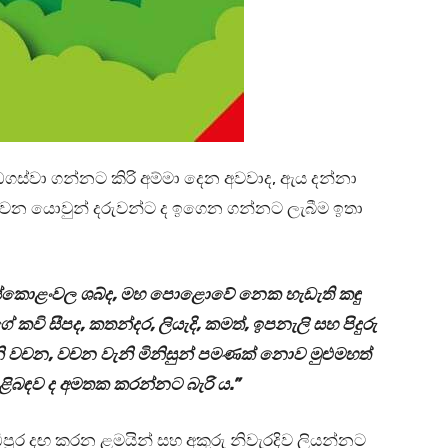
ඩගස්වා ගන්නට කිරි අම්මා දෙන අවවාද, ඇය දන්නා
න යොවුන් දරුවන්ට ද ඉගෙන ගන්නට ලැබීම ඉතා
ගස්කොළංවල ශබ්ද, මහ පොළොවේ නෙක හැඩැති කඳු
 කවි සීපද, කතන්දර, ලියැදි, කමත්, ඉපනැලි සහ පිදුරු
වැනි වචන, වචන වැනි මිනිසුන් පමණක් නොව මුළුමහත්
ළිබඳව ද අමතක කරන්නට බැරි ය.”
ිපුර දඟ කරන ළමයින් සහ අකුරු නිවැරදිව ලියන්නට