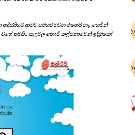
 හදිස්සියට ආවට සමහර වචන එහෙම නෑ. හෙමින්
ු වගේ තමයි.. කලබල නොවී කල්පනාවෙන් ඉඳිමුකෝ