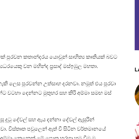
ාවක් පුරවන කතාන්දරය යොවුන් සාහිත්‍ය කෘතියක් බවට
යධරයෙකු වන මහින්ද ප්‍රසාද් මස්ඉඹුල මහතා.
L
හැකි ලෙස පුරවන්න උත්සාහ දරනවා. නමුත් එය පුරවා
 වටහා දෙන්නට මුතුහර සහ කිරි අම්මා සමඟ මස්
ූ දුටු දේවල් සහ ඇය දන්නා දේවල් ඇසුරින්
ා. විස්තෘත පවුලෙන් ඈත් වී සිටින වර්තමානයේ
රි අම්මා කෙනෙක් මේ පොත හරහා හමු වීම ම