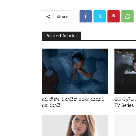
Share
Related Articles
අඩු නින්ද මානසික රෝග රැසකට
ඔබ බැලිය ය
අත වනයි
TV Series