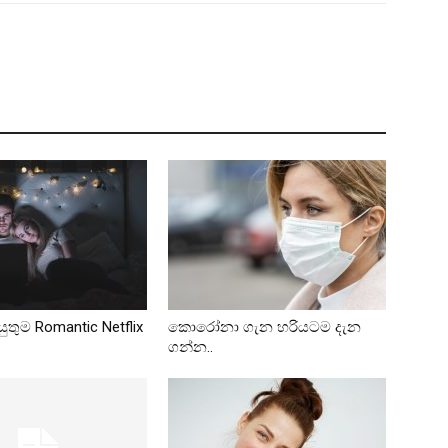
ුතුම Romantic Netflix
කොරෝනා ගැන හරියටම දැන
ගන්න..