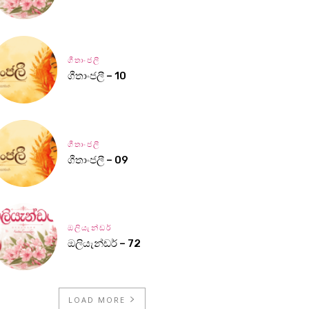
ගීතාංජලී
ගීතාංජලී – 10
ගීතාංජලී
ගීතාංජලී – 09
ඔලියැන්ඩර්
ඔලියැන්ඩර් – 72
LOAD MORE