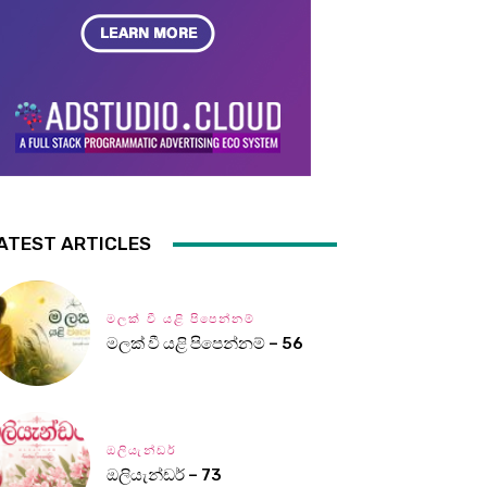
ATEST ARTICLES
මලක් වී යළි පිපෙන්නම්
මලක් වී යළි පිපෙන්නම් – 56
ඔලියැන්ඩර්
ඔලියැන්ඩර් – 73