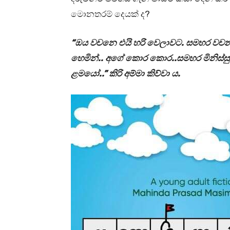
මොනතරම් දෙයක් ද?
“ඔය වචනෙ එයි හරි වෙලාවට. සමහර වචන
හෙමින්.. අගේ කොර කොර..සමහර මිනිස්ස
ළමයෝ..” කිරි අම්මා කිව්වා ය.