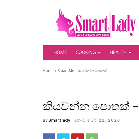
SmartLady
HOME
COOKING
HEALTH
Home
Smart Me
කියවන්න පොතක්
කියවන්න පොතක් –
By
Smartlady
නොවැම්බර් 22, 2020