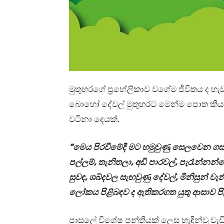
මුතුහරගේ ප්‍රහේලිකාව වගේම ජීවිතය ද හැ
බොහෝ දේවල් මුතුහරට මෙන්ම පොත කියව
වටිනා දෙයක්.
“මෙය පිරවීමේදී මට හමුවුණු සෙලවෙන 
පල්ලම්, තැනිතලා, අඩි පාරවල්, පැරැන්නන්ගේ
සුවඳ, ශබ්දවල සැඟවුණු දේවල්, මිනිසුන් 
ලෝකය පිළිබඳව ද ඇතිකරගත යුතු ආසාව පි
පාසලේ විශේෂ පන්තියක් ලෙස හැඳින්වූ වැඩ