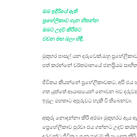
ඔබ ඉදිරියේ ඇති
ප්‍රහේලිකාව ගැන හිතන්න
ඔබට උදව් කිරීමට
වචන මඟ බලා හිඳී.
මුතුහර පාසල් යන දරුවෙක්.ඔහු ප්‍රහේලික
පත් කරන්නේ වර්තමානයේ ජනප්‍රියම සාහිත්‍
ජීවිතය කියන්නේ ප්‍රහේලිකාවකට. අපි එය 
ගත යුත්තේ ආයාසයෙන් නොවන බව දරුවන්ට
ඉඹුල මහතාට අපූරුවට හැකි වී තිබෙනවා.
අකුරු නොදන්නා කිරි අම්මා මුතුහරට ඇය ඇස
ප්‍රෙහේලිකාව පුරවා ජය ගන්නට උදව් කරනව
දරුවන්ට ජීවිතය ගැන පාඩම් කියා දෙන කි