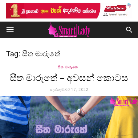
Tag: සීත මාරුතේ
සීත මාරුතේ
සීත මාරුතේ – අවසන් කොටස
සැප්තැම්බර් 17, 2022