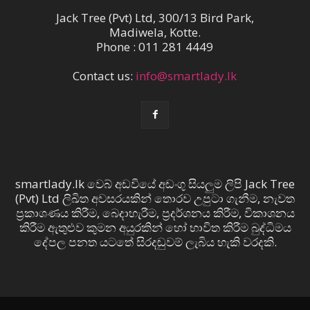
Jack Tree (Pvt) Ltd, 300/13 Bird Park,
Madiwela, Kotte.
Phone : 011 281 4449
Contact us:
info@smartlady.lk
smartlady.lk වෙබ් අඩවියේ අඩංගු සියලුම ලිපි Jack Tree
(Pvt) Ltd ලිඛිත අවසරයකින් තොරව උපුටා ගැනීම, නැවත
ප්‍රකාශණය කිරීම, බෙදාහැරීම, ප්‍රදර්ශනය කිරීම, විකාශනය
කිරීම ඇතුළුව කුමන අයුරකින් හෝ භාවිත කිරීම බුද්ධිමය
දේපල පනත යටතේ සිරදඬුවම් ලැබිය හැකි වරදකි.