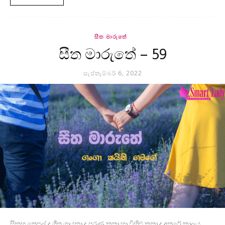
සීත මාරුතේ
සීත මාරුතේ – 59
සැප්තැම්බර් 6, 2022
සිනහ තෙපුල් ද ගීත ගායනා ද පරණ කතා හා විහිළු කතා ද අතරේ කාලය