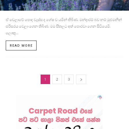
ඒ වෙලාවේ පොද වැස්ස ද ශේෂ ව යමින් තිබිණ. මන්දාරම් බව නම් මුළුමනින්
පරිසරය වෙලා ගෙන තිබිණ. මම සීතලට අත් පොරවා ගෙන සිටියෙමි.
ලොකු...
READ MORE
1
2
3