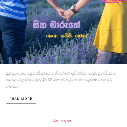
සුළි සුළඟකට පසුව පරිසරයේ ඇති වන්නේ දැඩි නිහඬ බවකි. සුනාමියකට
පසු මඳ වෙලාවකට මුහුදු දිය සිඳී යන බව පැවසේ. මහ වැස්සකට පසු වුව
හාත්පස...
READ MORE
සීත මාරුතේ