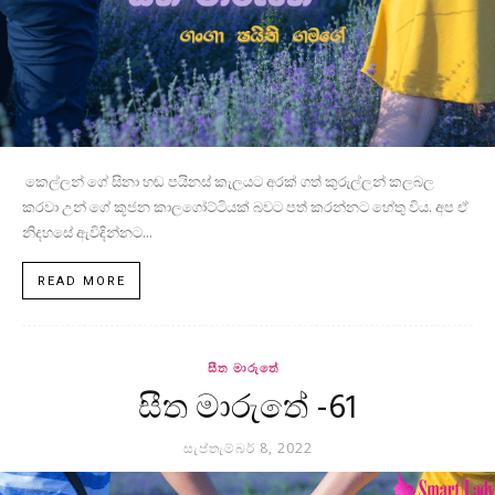
කෙල්ලන් ගේ සිනා හඬ පයිනස් කැලයට අරක් ගත් කුරුල්ලන් කලබල
කරවා උන් ගේ කූජන කාලගෝට්ටියක් බවට පත් කරන්නට හේතු විය. අප ඒ
නිදහසේ ඇවිදින්නට...
READ MORE
සීත මාරුතේ
සීත මාරුතේ -61
සැප්තැම්බර් 8, 2022