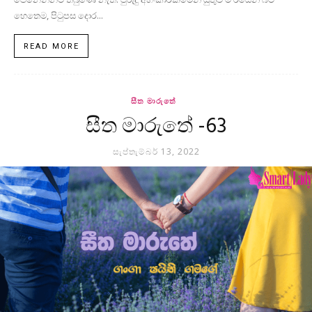
හෙතෙම, පිටුපස දොර...
READ MORE
සීත මාරුතේ
සීත මාරුතේ -63
සැප්තැම්බර් 13, 2022