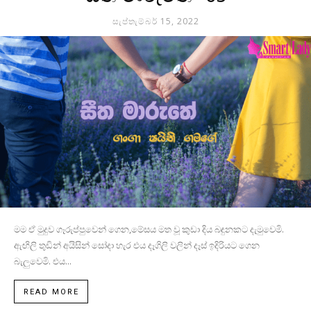
සැප්තැම්බර් 15, 2022
මම ඒ මුදුව ගෑරුප්පුවෙන් ගෙන,මේසය මත වූ කුඩා දිය බඳුනකට දැමුවෙමි.
ඇඟිලි තුඩින් අයිසින් සෝදා හැර එය දෑගිලි වලින් දෑස් ඉදිරියට ගෙන
බැලුවෙමි. එය...
READ MORE