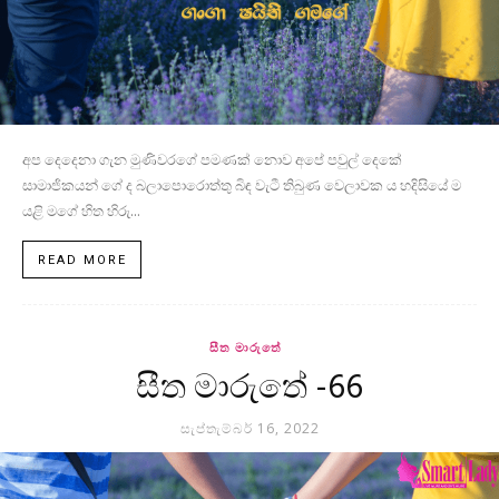
අප දෙදෙනා ගැන මුණිවරගේ පමණක් නොව අපේ පවුල් දෙකේ
සාමාජිකයන් ගේ ද බලාපොරොත්තු බිඳ වැටී තිබුණ වෙලාවක ය හදිසියේ ම
යළි මගේ හිත හිරු...
READ MORE
සීත මාරුතේ
සීත මාරුතේ -66
සැප්තැම්බර් 16, 2022