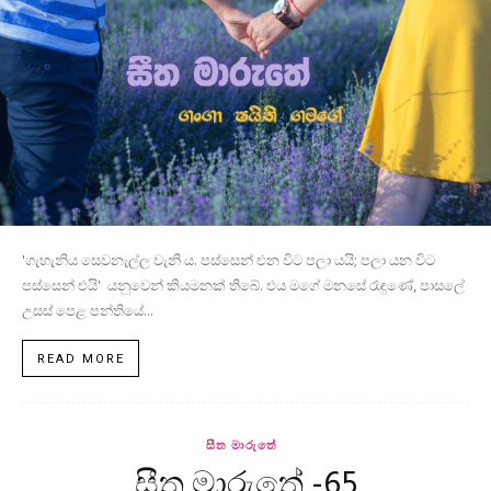
'ගැහැනිය සෙවනැල්ල වැනි ය. පස්සෙන් එන විට පලා යයි; පලා යන විට
පස්සෙන් එයි' යනුවෙන් කියමනක් තිබේ. එය මගේ මනසේ රැඳුණේ, පාසලේ
උසස් පෙළ පන්තියේ...
READ MORE
සීත මාරුතේ
සීත මාරුතේ -65