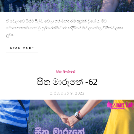
ඒ වෙලාවේ මිස්ට් ෆීල්ඩ් වෙලා ගත් මන්දාරම් අඳුරක් වූයේ ය. මීට
මොහොතකට පෙර වූ සූර්ය රශ්මි ධාරා හදිසියේ ම වලා පටල විසින් වලකා
ලූවා...
READ MORE
සීත මාරුතේ
සීත මාරුතේ -62
සැප්තැම්බර් 9, 2022