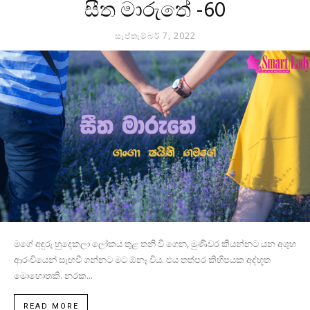
සීත මාරුතේ -60
සැප්තැම්බර් 7, 2022
මගේ අඳුරු හුදෙකලා ලෝකය තුළ තනි වී ගෙන, මුණිවර කියන්නට යන අශුභ
ආරංචියෙන් සැඟවී ගන්නට මට ඕනෑ විය. එය තත්පර කිහිපයක අද්භූත
මොහොතකි. නරක...
READ MORE