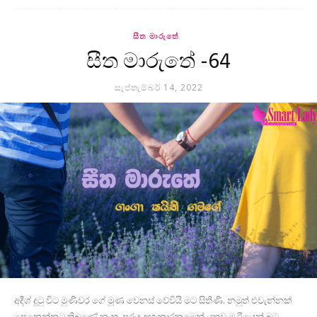
සීත මාරුතේ
සීත මාරුතේ -64
සැප්තැම්බර් 14, 2022
අදීශ් දුටු විට මුණිවර ගේ මූණ වෙනස් වේවියි මට සිතිණි. නමුත් එවැන්නක්
පෙනෙන්නට තිබුණේ නැත. පුරුදු අහංකාරකමෙන් යුතුව ම රියෙන් බට