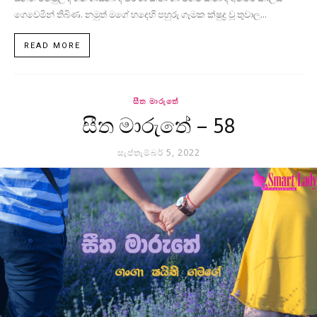
ගෙවෙමින් තිබිණ. නමුත් මගේ හදෙහි පහුරු ගෑමක ක්ෂුද්‍ර වූ තුවාල...
READ MORE
සීත මාරුතේ
සීත මාරුතේ – 58
සැප්තැම්බර් 5, 2022