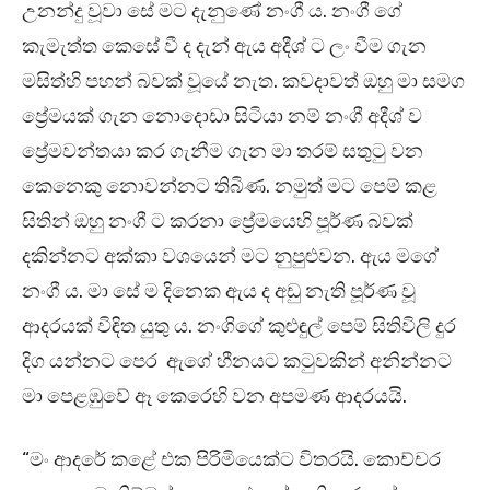
උනන්දු වූවා සේ මට දැනුණේ නංගී ය. නංගී ගේ
කැමැත්ත කෙසේ වී ද දැන් ඇය අදීශ් ට ලං වීම ගැන
මසිත්හි පහන් බවක් වූයේ නැත. කවදාවත් ඔහු මා සමග
ප්‍රේමයක් ගැන නොදොඩා සිටියා නම් නංගී අදීශ් ව
ප්‍රේමවන්තයා කර ගැනීම ගැන මා තරම් සතුටු වන
කෙනෙකු නොවන්නට තිබිණ. නමුත් මට පෙම් කළ
සිතින් ඔහු නංගී ට කරනා ප්‍රේමයෙහි පූර්ණ බවක්
දකින්නට අක්කා වශයෙන් මට නුපුළුවන. ඇය මගේ
නංගී ය. මා සේ ම දිනෙක ඇය ද අඩු නැති පූර්ණ වූ
ආදරයක් විඳිත යුතු ය. නංගිගේ කුළුඳුල් පෙම් සිතිවිලි දුර
දිග යන්නට පෙර ඇගේ හීනයට කටුවකින් අනින්නට
මා පෙළඹුවේ ඈ කෙරෙහි වන අපමණ ආදරයයි.
“මං ආදරේ කළේ එක පිරිමියෙක්ට විතරයි. කොච්චර