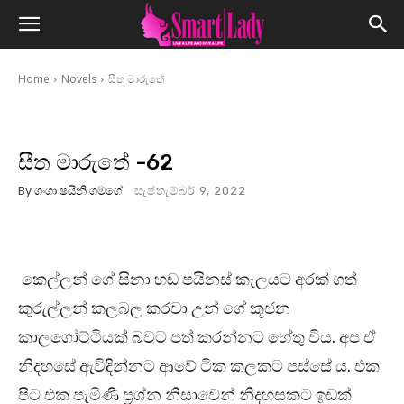
Home
Novels
සීත මාරුතේ
සීත මාරුතේ -62
By
ගංගා ෂයිනි ගමගේ
සැප්තැම්බර් 9, 2022
කෙල්ලන් ගේ සිනා හඬ පයිනස් කැලයට අරක් ගත්
කුරුල්ලන් කලබල කරවා උන් ගේ කූජන
කාලගෝට්ටියක් බවට පත් කරන්නට හේතු විය. අප ඒ
නිදහසේ ඇවිදින්නට ආවේ ටික කලකට පස්සේ ය. එක
පිට එක පැමිණි ප්‍රශ්න නිසාවෙන් නිදහසකට ඉඩක්