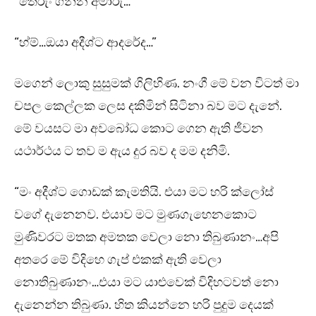
“තේරුං ගන්න අමාරු…”
“හ්ම්…ඔයා අදීශ්ට ආදරේද…”
මගෙන් ලොකු සුසුමක් ගිලිහිණ. නංගී මේ වන විටත් මා
චපල කෙල්ලක ලෙස දකිමින් සිටිනා බව මට දැනේ.
මේ වයසට මා අවබෝධ කොට ගෙන ඇති ජීවන
යථාර්ථය ට තව ම ඇය දුර බව ද මම දනිමි.
“මං අදීශ්ට ගොඩක් කැමතියි. එයා මට හරි ක්ලෝස්
වගේ දැනෙනව. එයාව මට මුණගැහෙනකොට
මුණිවරට මතක අමතක වෙලා නො තිබුණානං…අපි
අතරෙ මේ විදිහෙ ගැප් එකක් ඇති වෙලා
නොතිබුණානං…එයා මට යාළුවෙක් විදිහටවත් නො
දැනෙන්න තිබුණා. හිත කියන්නෙ හරි පුදුම දෙයක්