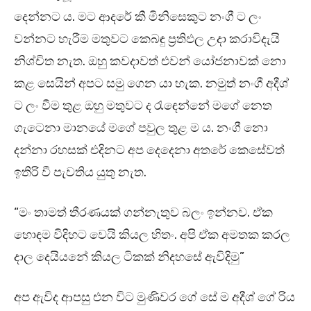
දෙන්නට ය. මට ආදරේ කී මිනිසෙකුට නංගී ට ලං
වන්නට හැරීම මතුවට කෙබඳු ප්‍රතිඵල උදා කරාවිදැයි
නිශ්චිත නැත. ඔහු කවදාවත් එවන් යෝජනාවක් නො
කළ සෙයින් අපට සමු ගෙන යා හැක. නමුත් නංගී අදීශ්
ට ලං වීම තුළ ඔහු මතුවට ද රැඳෙන්නේ මගේ නෙත
ගැටෙනා මානයේ මගේ පවුල තුළ ම ය. නංගී නො
දන්නා රහසක් එදිනට අප දෙදෙනා අතරේ කෙසේවත්
ඉතිරි වී පැවතිය යුතු නැත.
“මං තාමත් තීරණයක් ගන්නැතුව බලං ඉන්නව. ඒක
හොඳම විදිහට වෙයි කියල හිතං. අපි ඒක අමතක කරල
දාල දෙයියනේ කියල ටිකක් නිදහසේ ඇවිදිමු”
අප ඇවිද ආපසු එන විට මුණිවර ගේ සේ ම අදීශ් ගේ රිය