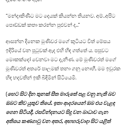
“මන්දාකිණීට මට දෙයක් කියන්න තියනව. අම්..අපිට
පොඩ්ඩක් කතා කරන්න පුළුවන් ද…”
ආසන්න දිනෙක මුණිවර මගේ කුටියට විත් මේසය
ඉදිරියේ වන පුටුවක් ඇද එහි හිඳ ගත්තේ ය. පපුවට
මොකක්දෝ වෙනවා මට දැනිණ. මේ මුණිවරත් මගේ
මුණිවරත් අතරේ පාලමක් තනා ගනු නොහී, මම ඉවුරක
හිඳ හදවතින් ඉකි බිඳිමින් සිටියෙමි.
(
හෙට සිට දින තුනක් සීත මාරුතේ පළ වනු නැති බව
ඔබට කිව යුතුව තියේ. ඉතා ආදරයෙන් ඔබ එය වැළඳ
ගෙන සිටියදී, රසවින්දනයට සිදු වන බාධාව ගැන
අතිශය කණගාටු වන අතර, අඟහරුවාදා සිට යළිත්