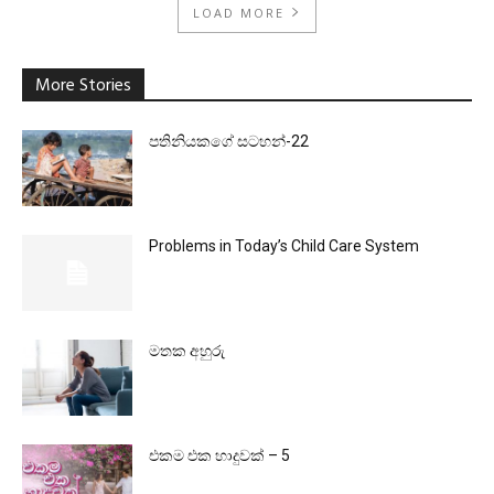
LOAD MORE
More Stories
පතිනියකගේ සටහන්-22
Problems in Today’s Child Care System
මතක අහුරු
එකම එක හාදුවක් – 5