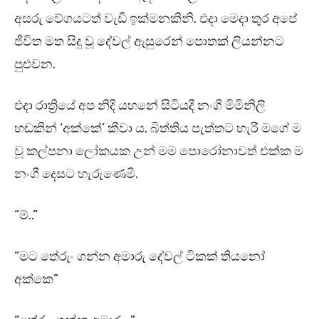
අසරු වේගයටත් වැඩි ඉක්මනකිනි. එදා මෙදා තුර අපේ
ජීවිත මත සිදු වූ දේවල් ඇසුරෙන් පොතක් ලියන්නට
පුළුවන.
එදා රාත්‍රියේ අප නිදි යහනේ සිටියදී නංගී මිමිනිලි
හඬකින් ‘අක්කේ’ කීවා ය. බිත්තිය පැත්තට හැරී මගේ ම
වූ කල්පනා ලෝකයක උන් මම පොරෝනාවත් එක්ක ම
නංගී දෙසට හැරුණෙමි.
“ම්..”
“මට තේරුං ගන්න අමාරු දේවල් ටිකක් තියනෝ
අක්කෙ”