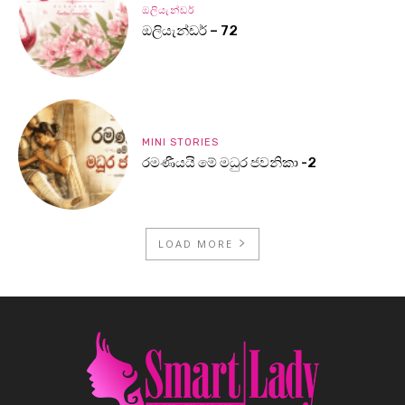
ඔලියැන්ඩර්
ඔලියැන්ඩර් – 72
MINI STORIES
රමණීයයි මේ මධුර ජවනිකා -2
LOAD MORE