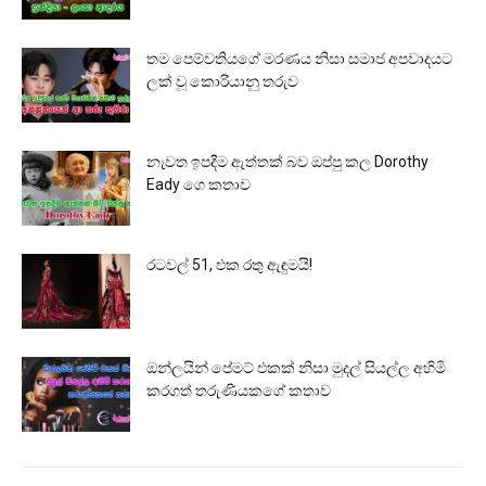
තම පෙම්වතියගේ මරණය නිසා සමාජ අපවාදයට
ලක් වූ කොරියානු තරුව
නැවත ඉපදීම ඇත්තක් බව ඔප්පු කල Dorothy
Eady ගෙ කතාව
රටවල් 51, එක රතු ඇඳුමයි!
ඔන්ලයින් පේමට් එකක් නිසා මුදල් සියල්ල අහිමි
කරගත් තරුණියකගේ කතාව