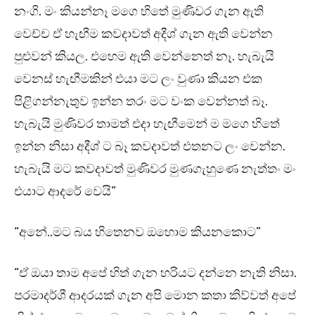
නංගි. මං කියන්නෑ මගෙ හිතේ මුණිවර ගැන ඇති
වෙච්ච ඒ හැඟීම කවදාවත් අදීශ් ගැන ඇති වෙන්න
පුළුවන් කියල. එහෙම ඇති වෙන්නෙත් නෑ. හැබැයි
වෙනස් හැඟීමකින් එයා මට ලං වුණා කියන එක
පිළිගන්නැතුව ඉන්න තරං මට වංක වෙන්නත් බෑ.
හැබැයි මුණිවර තාමත් එදා හැඟීමෙන් ම මගෙ හිතේ
ඉන්න නිසා අදීශ් ට බෑ කවදාවත් එතනට ලං වෙන්න.
හැබැයි මට කවදාවත් මුණිවර මුණගැහුණෙ නැත්තං මං
එයාට ආදරේ වෙයි”
“අනේ..මට බය හිතෙනව ඔහොම කියනකොට”
“ඒ ඔයා තාම අපේ හිත් ගැන හරියට දන්නෙ නැති නිසා.
පරමාදර්ශී ආදරයක් ගැන අපි මොන කතා කිව්වත් අපේ