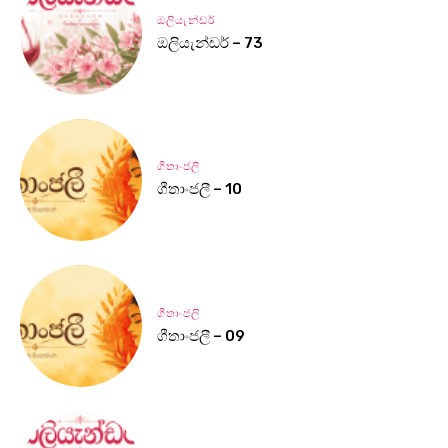
ඔලියැන්ඩර්
ඔලියැන්ඩර් – 73
ගීතාංජලී
ගීතාංජලී – 10
ගීතාංජලී
ගීතාංජලී – 09