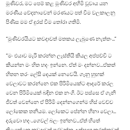
මුණිවර, මට පෙම් කළ මුණිවර අහිමි වූවාය යන
මරණීය වේදනාවෙන් මරණයට පත් වීම වලකාලනු
පිණිස මම ඒ දුරස් වීම තෝරා ගතිමි.
“මුණිවරයියට කවදාවත් මතකය ලැබුණෙ නැත්තං…”
“මං එයාව මැරි කරන්න ලෑස්තියි කියල අප්පච්චි ට
කියන්න මං හිත හදං ඉන්නෙ. ඒත් මං දන්නව…ඒකත්
හිතන තරං ලේසි දෙයක් නෙවෙයි. ගෑනු හුඟක්
වෙලාවට කරන්නෙ එක පිරිමියෙක්ට ආදරේ කරල
වෙන පිරිමියෙක් බඳින එක නංගි. ඊට පස්සෙ ඒ ගෑනි
ජීවත් වෙන්නෙ ඒ පිරිමි දෙන්නගෙන්ම හිස් වෙච්ච
ලෝකෙක තනියම. ලෝකෙට පේන්න හිනා වෙලා…
දරුවො හදං..ගෙවල් බලං ඉන්නව…ඒත් හිතේ