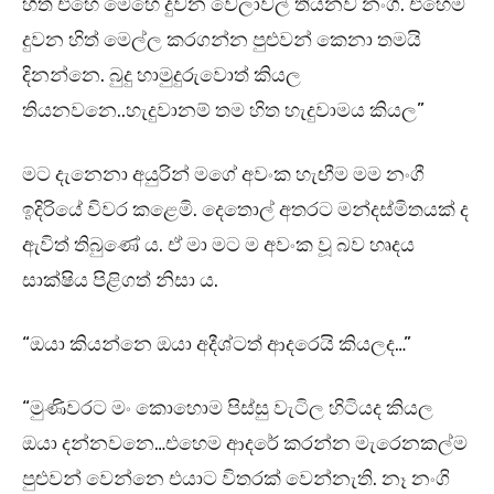
හිත් එහෙ මෙහෙ දුවන වෙලාවල් තියනව නංගි. එහෙම
දුවන හිත් මෙල්ල කරගන්න පුළුවන් කෙනා තමයි
දිනන්නෙ. බුදු හාමුදුරුවොත් කියල
තියනවනෙ..හැදුවානම් තම හිත හැදුවාමය කියල”
මට දැනෙනා අයුරින් මගේ අවංක හැඟීම මම නංගී
ඉදිරියේ විවර කළෙමි. දෙතොල් අතරට මන්දස්මිතයක් ද
ඇවිත් තිබුණේ ය. ඒ මා මට ම අවංක වූ බව හෘදය
සාක්ෂිය පිළිගත් නිසා ය.
“ඔයා කියන්නෙ ඔයා අදීශ්ටත් ආදරෙයි කියලද…”
“මුණිවරට මං කොහොම පිස්සු වැටිල හිටියද කියල
ඔයා දන්නවනෙ…එහෙම ආදරේ කරන්න මැරෙනකල්ම
පුළුවන් වෙන්නෙ එයාට විතරක් වෙන්නැති. නෑ නංගි