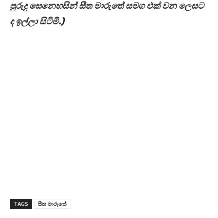
පුරුදු සෙනෙහසින් සීත මාරුතේ සමග එක් වන ලෙසට
ද ඉල්ලා සිටිමි.)
TAGS
සීත මාරුතේ