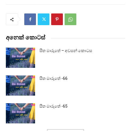
අනෙක් කොටස්
සීත මාරුතේ – අවසන් කොටස
සීත මාරුතේ -66
සීත මාරුතේ -65