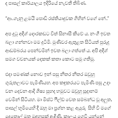
ද පාසල් කාර්යාලය ඉදිරියේ නැවතී තිබිණ.
“ආ..ගෑනු ළමයි පොඩි රස්තියාදුවක ගිහින් වගේ නේ..”
අප දුටු අදීශ් දොරකඩට විත් සිනාසී කීවේ ය. නංගී ඉවත
බලා ගන්නවා මම දුටිමි. මුණිවර ඇතුළත සිටියත් පුරුදු
ආඩම්බරය පෙන්වමින් ඉවත බලා ගත්තේ ය. අපි අදීශ්
සමග වචනයක් දෙකක් කතා කොට සමු ගතිමු.
එදා පමණක් නොව ඉන් පසු නිතර නිතර ඔවුහු
ගුරුතලාවට පැමිණියහ. අප කඳුකරයට පැමිණි පසු උදා
වන දෙවන ආදි ශිෂ්‍ය සුහද හමුවට ඔවුහු සූදානම්
වෙමින් සිටියහ. මා මිස්ට් ෆීල්ඩ් වෙත සම්බන්ධ වූ අලුත,
පාසල් භූමියෙහි දී ඔහු මා ප්‍රශ්න කළ අයුරු සිහි වී මගේ
දෙතොල් මත මඳහසක් ඇඳිණි. කාලය ගෙවී යන්නේ