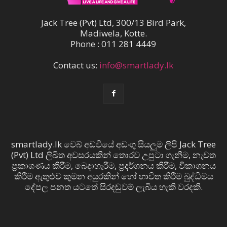
Jack Tree (Pvt) Ltd, 300/13 Bird Park,
Madiwela, Kotte.
Phone : 011 281 4449
Contact us:
info@smartlady.lk
smartlady.lk වෙබ් අඩවියේ අඩංගු සියලුම ලිපි Jack Tree
(Pvt) Ltd ලිඛිත අවසරයකින් තොරව උපුටා ගැනීම, නැවත
ප්‍රකාශණය කිරීම, බෙදාහැරීම, ප්‍රදර්ශනය කිරීම, විකාශනය
කිරීම ඇතුළුව කුමන අයුරකින් හෝ භාවිත කිරීම බුද්ධිමය
දේපල පනත යටතේ සිරදඬුවම් ලැබිය හැකි වරදකි.