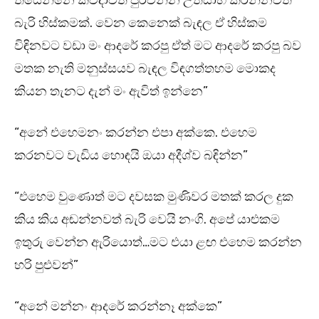
තියෙන්නෙ කවදාවත් පුරවන්න උත්සාහ කරන්නවත්
බැරි හිස්කමක්. වෙන කෙනෙක් බැඳල ඒ හිස්කම
විඳිනවට වඩා මං ආදරේ කරපු ඒත් මට ආදරේ කරපු බව
මතක නැති මනුස්සයව බැඳල විඳගත්තහම මොකද
කියන තැනට දැන් මං ඇවිත් ඉන්නෙ”
“අනේ එහෙමනං කරන්න එපා අක්කෙ. එහෙම
කරනවට වැඩිය හොඳයි ඔයා අදීශ්ව බඳින්න”
“එහෙම වුණොත් මට දවසක මුණිවර මතක් කරල දුක
කිය කිය අඬන්නවත් බැරි වෙයි නංගි. අපේ යාළුකම
ඉතුරු වෙන්න ඇරියොත්…මට එයා ළඟ එහෙම කරන්න
හරි පුළුවන්”
“අනේ මන්නං ආදරේ කරන්නෑ අක්කෙ”