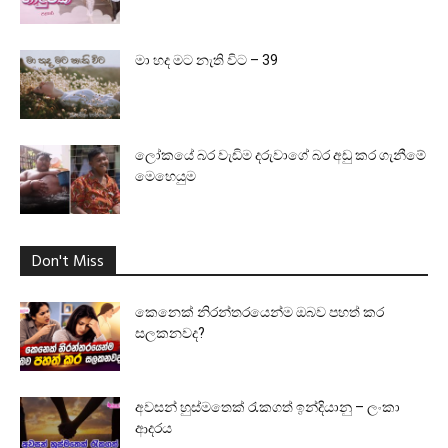
මා හද මට නැති විට – 39
ලෝකයේ බර වැඩිම දරුවාගේ බර අඩු කර ගැනීමේ
මෙහෙයුම
Don't Miss
කෙනෙක් නිරන්තරයෙන්ම ඔබව පහත් කර
සලකනවද?
අවසන් හුස්මතෙක් රැකගත් ඉන්දියානු – ලංකා
ආදරය