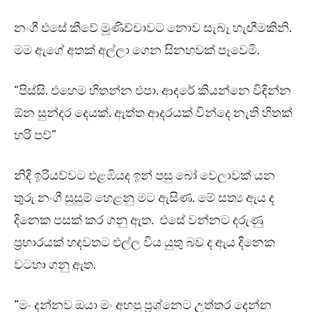
නංගී එසේ කීවේ මූණිච්චාවට නොව සැබෑ හැඟීමකිනි.
මම ඇගේ අතක් අල්ලා ගෙන සිනහවක් පෑවෙමි.
“පිස්සි. එහෙම හිතන්න එපා. ආදරේ කියන්නෙ විඳින්න
ඕන සුන්දර දෙයක්. ඇත්ත ආදරයක් වින්දෙ නැති හිතක්
හරි පව්”
නිදි ඉරියව්වට එළඹියද ඉන් පසු බෝ වෙලාවක් යන
තුරු නංගී සුසුම් හෙළනු මට ඇසිණ. මේ සත්‍ය ඇය ද
දිනෙක පසක් කර ගනු ඇත. එසේ වන්නට දරුණු
ප්‍රහාරයක් හදවතට එල්ල විය යුතු බව ද ඇය දිනෙක
වටහා ගනු ඇත.
“මං දන්නව ඔයා මං අහපු ප්‍රශ්නෙට උත්තර දෙන්න