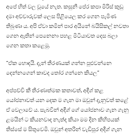
අපේ හිත් වල වූයේ නැත. කසුනි පේර කපා මිරිස් කුඩු
දමා අච්චාරුවක් ලෙස පිළියෙල කර ගෙන පැමිණ
තිබුණා ය. අපි ඒවා කමින් පාර අයිනේ බයිසිකල් නවතා
ගෙන ඈතින් පෙනෙනා පහළ මිටියාවත දෙස බලා
ගෙන කතා කළෙමු.
“ඒක හොඳයි. දැන් තීරණයක් ගන්න පුළුවන්නෙ
දෙන්නගෙන් කාවද තෝර ගන්නෙ කියල”
අප්පච්චි කී තීරණාත්මක කතාවත්, අදීශ් කළ
යෝජනාවත් යන දෙක ම ගැන මා ඔවුන් දැනුවත් කළේ
ඒ වෙලාවේ ය. සැබවින් අදීශ් ගේ යෝජනාව ගැන ගෑනු
ළමයින් ට කියනවාද නැත්ද කියා මම දින කිහිපයක්
තිස්සේ ම සිතුවෙමි. ඔවුන් අතරින් වැඩිපුර අදීශ් ගැන