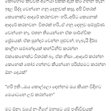
කොහොම කිව්වත් අෆෙයා එකක් ඇති කර ගන්න තැන
ඉඳල සිද්ද වෙන්නෙ ගනු දෙනුවක් කසූ. අපි විතරක්
කෙනෙක්ට ආදරේ කරනවනං හරි…අපිට කෙනෙක්
ආදරේ කරනවනං විතරක් හරි…ඒ ගනු දෙනුව සම්පූර්ණ
වෙන්නෙ නෑ. එතන තියෙන්නෙ ඒක පාර්ශ්වික
ප්‍රේමයක්. ඒක සුන්දර වෙන්න පුළුවන්. හැබැයි දීර්ඝ
කාලීන සම්බන්දයක් කන්ටිනිව් කරන්න
එකකෙනෙක්ට විතරක් බෑ. ඒක නිසා …ආදරේ කරන්න
කෙනෙක් තෝර ගන්නව කියන්නෙ පරිස්සමට කරන්න
ඕන දෙයක්”
“හරි ඉතිං…ඔය කොල්ලො දෙන්නම ඔය කියන විදිහට
මෙයාටනෙ ලව් කරන්නෙ”
මට ඕනෑ වූයේ නංගිගේ මනසට යම් පණිවිඩයක්