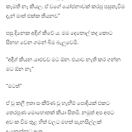
කැමති නෑ කියල. ඒ වගේ යෝජනාවක් කරපු පසුතැවීම
දැන් මාත් එක්ක තියනව”
පසු දිනෙක අදීශ් කීවේ ය. මම දෙතොල් තද කොට
සිනහ වෙන ගමන් බිම බැලුවෙමි.
“අදීශ් කියන යාළුවව මට ඕන. එයාව නැති කර ගන්න
මට ඕන නෑ”
“මටත්”
ඒ වූ කලී ඉතා සංකීර්ණ වූ හැඟීම් පොදියක් එකට
තෙරපුණ මොහොතක් කියා සිතමි. නමුත් අප අපට
අවංක වීම තුළ හිත් වලට මහත් සැනසිල්ලක්
දැනෙන්නට ඇත.