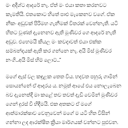
මං අදීශ්ට ආදරේ නෑ. ඒත් මං එයා කතා කරනවට
කැමතියි. එතකොට හිතේ පාළු මැකෙනව වගේ. ඒක
නිකං අඩුවක් පිරිමහ ගැනීමක් විතරක් වෙන්නැති. යටි
හිතට වුණත් දැනෙනව ඇති මුණිවර ගෙ ආදරේ නැති
අඩුව. එහෙමයි කියල මං කවදාවත් එයා එක්ක
සම්බන්දයක් ඇති කර ගන්නෙ නෑ. අයි මිස් මුණිවර
නංගි…අයි මිස් හිම් ලොට්…”
මගේ ඇස් වල කඳුළක තෙත විය. හදවත පහුරු ගාමින්
සොයන්නේ ඒ ආදරය ය. නමුත් ආයේ එය නොලැබෙන
බව දැනෙත්දී මා කළේ තව තවත් දැඩි වෙමින් මුණිවර
ගෙන් දුරස් වී හිඳීමයි. එක අතකට ඒ මගේ
ආත්මාරක්ෂාව වෙනුවෙන් මගේ ම යටි හිත විසින්
ගන්නා ලද ආරක්ෂිත ක්‍රියා මාර්ගයක් වන්නට පුළුවන.