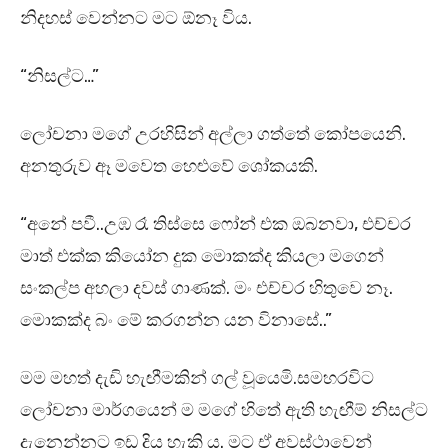
නිදහස් වෙන්නට මට ඕනෑ විය.
“නිසල්ට…”
ලෝචනා මගේ උරහිසින් අල්ලා ගත්තේ කෝපයෙනි.
අනතුරුව ඈ මවෙත හෙළුවේ ශෝකයකි.
“අනේ පවී..උඹ රෑ තිස්සෙ ෆෝන් එක ඔබනවා, එච්චර
මාත් එක්ක කියෝන දුක මොකක්ද කියලා මගෙන්
සංකල්ප අහලා දවස් ගාණක්. මං එච්චර හිතුවෙ නෑ.
මොකක්ද බං මේ කරගන්න යන විනාසේ..”
මම මහත් දැඩි හැඟීමකින් ගල් වූයෙමි.සමහරවිට
ලෝචනා මාර්ගයෙන් ම මගේ හිතේ ඇති හැඟීම් නිසල්ට
දැනෙන්නට ඉඩ දිය හැකි ය. මට ඒ අවස්ථාවෙන්