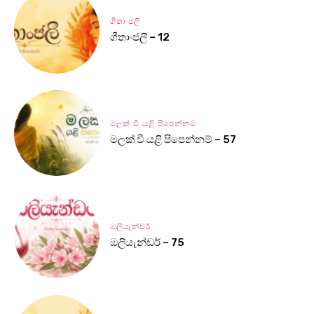
ගීතාංජලී
ගීතාංජලී – 12
මලක් වී යළි පිපෙන්නම්
මලක් වී යළි පිපෙන්නම් – 57
ඔලියැන්ඩර්
ඔලියැන්ඩර් – 75