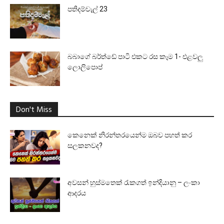
පතිදම්වැල් 23
බබාගේ බර්ත්ඩේ පාටි එකට රස කෑම 1- එළවලු
ලොලිපොප්
Don't Miss
කෙනෙක් නිරන්තරයෙන්ම ඔබව පහත් කර
සලකනවද?
අවසන් හුස්මතෙක් රැකගත් ඉන්දියානු – ලංකා
ආදරය