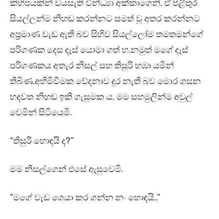
කිහිපයකින් වයසැති වින්ධ්‍යා අක්කාගෙනි. ඒ පිළිතුර
සියල්ලන්ම නිහඬ කරන්නට සමත් වූ අතර කරන්නට
අප්‍රමාණ වැඩ ඇති බව සිහිව සියල්ලෝම තමතමන්ගේ
පරිගණක දෙස දෑස් යොමා ගත් හ.නමුත් මගේ දෑස්
පරිගණකය අතැර නිසල් සහ තිසුරි හඹා යමින්
තිබිණ.අහිමිවීමක වේදනාව දුර නැති බව මොර ගසන
හදවත නිහඬ ඉකි ගැසුමක ය. මම සහමුලින්ම අවුල්
වෙමින් සිටියෙමි.
“තිසුරි හොඳයි ද?”
මම නිසල්ගෙන් එසේ ඇසුවෙමි.
“මගේ වැඩ ශෙයා කර ගන්න නං හොඳයි..”