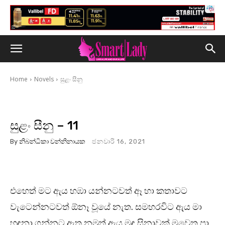
Home
Novels
සුළං සීනු
සුළං සීනු – 11
By
නිබන්ධිකා වන්නිනායක
ජනවාරි 16, 2021
එහෙත් මට ඇය හඹා යන්නටවත් ඈ හා කතාවට
වැටෙන්නටවත් ඕනෑ වූයේ නැත. සමහරවිට ඇය මා
හඳුනා ගන්නට ඇත.නමුත් ඇය මඳ සිනාවක් මවෙත පා