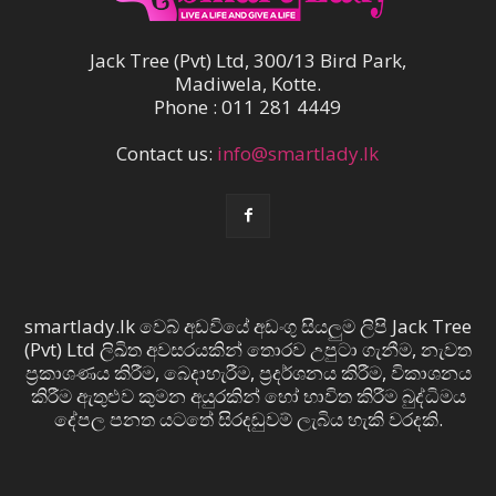
Jack Tree (Pvt) Ltd, 300/13 Bird Park,
Madiwela, Kotte.
Phone : 011 281 4449
Contact us:
info@smartlady.lk
smartlady.lk වෙබ් අඩවියේ අඩංගු සියලුම ලිපි Jack Tree
(Pvt) Ltd ලිඛිත අවසරයකින් තොරව උපුටා ගැනීම, නැවත
ප්‍රකාශණය කිරීම, බෙදාහැරීම, ප්‍රදර්ශනය කිරීම, විකාශනය
කිරීම ඇතුළුව කුමන අයුරකින් හෝ භාවිත කිරීම බුද්ධිමය
දේපල පනත යටතේ සිරදඬුවම් ලැබිය හැකි වරදකි.