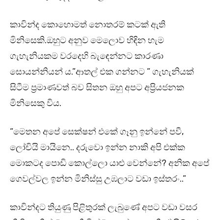
කාවින්ද කොහොමත් නොතරම් කටක් ඇති
මිනිසෙකි.ඔහුට අනුව මෙලොව හිඳින හැම
ගැහැනියකම වරදෙහි බැඳෙන්නට කාරණා
සොයන්නියන් ය.”ආතල් එක ගන්නට ” ගැහැනියක්
සිටීම ප්‍රමාණවත් බව සිතන ඔහු අපට අප්‍රියජනක
මිනිසෙකු විය.
“මෙතන අපේ සෙක්ෂන් එකේ ගෑනු ඉන්නේ පවී,
ලෝචියි මායිනෙ.. දරුවො ඉන්න නාකි අපි එක්ක
මොකටද පොඩි කොල්ලො යාළු වෙන්නේ? අනික අපේ
ගෙවල්වල ඉන්න මිනිස්සු උඹලාට වඩා ඉස්තරං..”
කාවින්දට තියුණු පිළිතුරක් ලැබුණේ අපට වඩා වසර