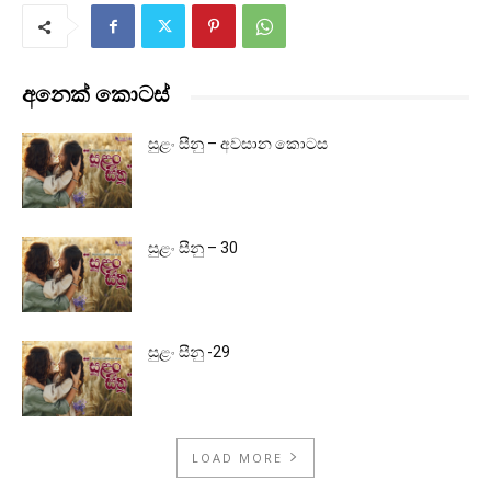
අනෙක් කොටස්
සුළං සීනු – අවසාන කොටස
සුළං සීනු – 30
සුළං සීනු -29
LOAD MORE