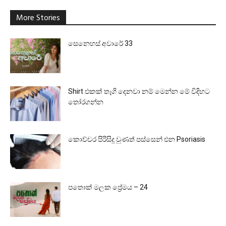
More Stories
සෙනෙහස් අවාරේ 33
Shirt එකක් තෑගි දෙනවා නම් මෙන්න මේ විදිහට
තෝරගන්න
කොච්චර පිරිසිදු වුණත් පස්සෙන් එන Psoriasis
පතොක් මලක ප්‍රේමය – 24