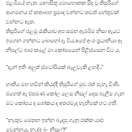
එළඹියේ නැත. නොසිතූ මොහොතක සිදු වූ තිසුරිගේ
ආගමනය ඒ කතාබහ ප්‍රමාද වන්නට තවත් හේතුවක්
වන්නට ඇත.
තිසුරිගේ පළමු රැකියාව අප සමඟ ඇරඹීම නිසා ඇයට
ඉගෙන ගන්නට බොහෝ දෑ විය.අපේ අංශ ප්‍රධානියා ඈ
නිසල්ට බාර කළේ මා කෝපයෙන් පිළිස්සෙන විට ය.
“දැන් ඉතිං අලුත් ස්ටෝරියක් බැලුවැකි ළඟදි…”
භාතිය මහ හඬින් කියද්දී තිසුරිගේ මුව රත් පැහැ විණි.
එහෙත් ඈ එපමණ කෝල ලෙස නිසල් දෙස බැලීම ගැන
මට කෝපය ද ශෝකය ද අතරමැද හැඟීමක් හට ගති.
“නැතුව මෙතන ඉන්න බැඳපු ගෑනු එක්ක යාළු
වෙන්නයැ නැද්ද බං නිසල්?”