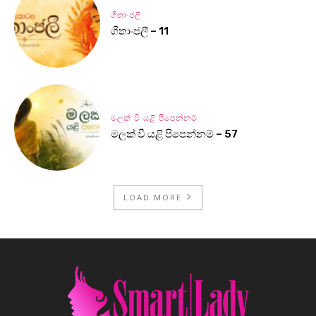
ගීතාංජලී
ගීතාංජලී – 11
මලක් වී යළි පිපෙන්නම්
මලක් වී යළි පිපෙන්නම් – 57
LOAD MORE