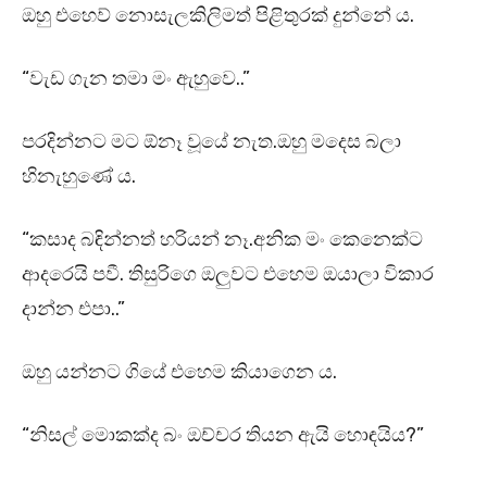
ඔහු එහෙව් නොසැලකිලිමත් පිළිතුරක් දුන්නේ ය.
“වැඩ ගැන තමා මං ඇහුවෙ..”
පරදින්නට මට ඕනෑ වූයේ නැත.ඔහු මදෙස බලා
හිනැහුණේ ය.
“කසාද බඳින්නත් හරියන් නෑ.අනික මං කෙනෙක්ට
ආදරෙයි පවී. තිසුරිගෙ ඔලුවට එහෙම ඔයාලා විකාර
දාන්න එපා..”
ඔහු යන්නට ගියේ එහෙම කියාගෙන ය.
“නිසල් මොකක්ද බං ඔච්චර තියන ඇයි හොඳයිය?”