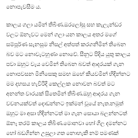
නොපැවසීම ය.
කාලය ගලා යමින් තිබිණ.ඔරලෝසු සහ කැලැන්ඩර
වලට ඕනෑවට මෙන් ගලා යන කාලය අතර මගේ
සම්පූර්ණ සැනසුම නිසල් අත්පත් කරගනිමින් තිබෙන
බව මට නොවැටහුණා නොවේ. සීනුට පිදිය යුතු කාලය
පවා ඔහුට වැය වෙමින් තිබෙන බවත් ආදරයක් ගැන
නොපවසන මිනිසෙකු සමඟ ඔහේ කියවමින් හිඳින්නට
මම දහසය හැවිරිදි කෙල්ලක නොවන බවත් මට
අනන්ත වාරයක් සිතෙමින් තිබිණ.ඔහු ආදරය ගැන
වචනයක්වත් දොඩන්නට ඉක්මන් වූයේ නැත.නමුත්
ඔහුට මා අසා හිඳින්නටත් මා ගැන සොයා බලන්නටත්
ඕනෑ තරම් කාලය තිබිණ.මොනවා හෝ ගිල දමන්නට
හෝ බඩගින්න උසුලා ගත නොහැකි නම් පමණක්