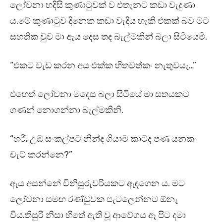
ලෝචනා හදිසි කුණාටුවක් ව එතැනට කඩා වැදුණා
ය.මේ කුණාටුව දිනෙක කඩා වැදිය හැකි එකක් බව මට
සහතික වුව මා ඇය දෙස තද බැල්මකින් බලා සිටියෙමි.
“එකට වැඩ කරන අය එක්ක හිතවත්කං නැතුවයැ…”
එහෙත් ලෝචනා මදෙස බලා සිටියේ මා සතයකට
ගණන් නොගන්නා බැල්මකිනි.
“හරි, උඹ සංකල්පට නින්ද ගියාම කාටද පණ යනකං
චැට් කරන්නෙ?”
ඇය අසන්නේ විනිසුරුවරියකට ඇඳගෙන ය. මට
ලෝචනා සමඟ රණ්ඩුවක පැටලෙන්නට ඕනෑ
විය.තිසුරි නිසා හිතේ ඇති වූ ආවේගය ඈ පිට දමා