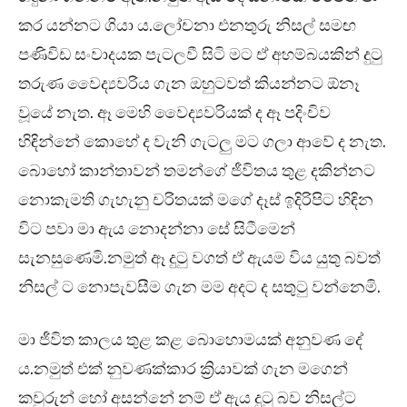
කර යන්නට ගියා ය.ලෝචනා එනතුරු නිසල් සමඟ
පණිවිඩ සංවාදයක පැටලවී සිටි මට ඒ අහම්බයකින් දුටු
තරුණ වෛද්‍යවරිය ගැන ඔහුටවත් කියන්නට ඕනෑ
වූයේ නැත. ඈ මෙහි වෛද්‍යවරියක් ද ඈ පදිංචිව
හිඳින්නේ කොහේ ද වැනි ගැටලු මට ගලා ආවේ ද නැත.
බොහෝ කාන්තාවන් තමන්ගේ ජීවිතය තුළ දකින්නට
නොකැමති ගැහැනු චරිතයක් මගේ දෑස් ඉදිරිපිට හිඳින
විට පවා මා ඇය නොදන්නා සේ සිටීමෙන්
සැනසුණෙමි.නමුත් ඈ දුටු වගත් ඒ ඇයම විය යුතු බවත්
නිසල් ට නොපැවසීම ගැන මම අදට ද සතුටු වන්නෙමි.
මා ජීවිත කාලය තුළ කළ බොහොමයක් අනුවණ දේ
ය.නමුත් එක් නුවණක්කාර ක්‍රියාවක් ගැන මගෙන්
කවුරුන් හෝ අසන්නේ නම් ඒ ඇය දුටු බව නිසල්ට