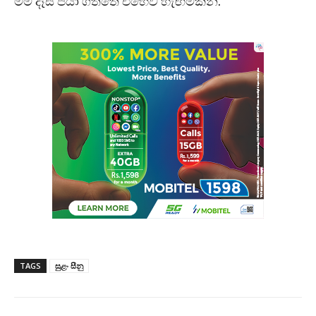
මම දෑස පියා ගත්තේ එහෙව් හැඟීමකිනි.
TAGS
සුළං සීනු