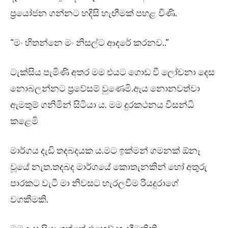
ප්‍රයෝජන ගන්නට හදිසි හැඟීමක් පහළ විණි.
“මං හිතන්නෙ මං නිසල්ට ආදරේ කරනව..”
ටැක්සිය පැමිණි අතර මම එයට ගොඩ වී ලෝචනා දෙස
නොබලන්නට ප්‍රවේසම් වුණෙමි.ඇය නොනවත්වා
ඇමතුම් ගනිමින් සිටියා ය. මම දුරකථනය විසන්ධි
කළෙමි
මාර්ගය දැඩි තදබදයක ය.මට ඉක්මන් ගමනක් ඕනෑ
වූයේ නැත.තදබද මාර්ගයේ කොතැනකින් හෝ අතුරු
පාරකට වැටී මා නිවසට හැරලවීම රියදුරාගේ
වගකීමකි.