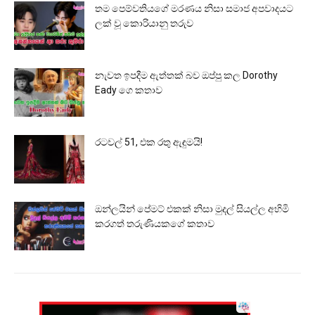
තම පෙම්වතියගේ මරණය නිසා සමාජ අපවාදයට
ලක් වූ කොරියානු තරුව
නැවත ඉපදීම ඇත්තක් බව ඔප්පු කල Dorothy
Eady ගෙ කතාව
රටවල් 51, එක රතු ඇඳුමයි!
ඔන්ලයින් පේමට් එකක් නිසා මුදල් සියල්ල අහිමි
කරගත් තරුණියකගේ කතාව