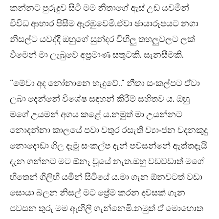
කන්නට පුරුදුව සිටි මම නීතාගේ ඇස් උඩ යවමින්
විවිධ ආහාර පිසීම ඇරඹුවෙමි.ඒවා ඡායාරූපයට නගා
නිසල්ට යවද්දී ඔහුගේ සුන්දර විහිලු තහලුවලට ලක්
වීමෙන් මා ලැබුවේ අප්‍රමාණ සතුටකි. සැනසීමකි.
“මේවා අද නෝනානෙ හැදුවේ..” නීතා සංකල්පට ඒවා
ලබා දෙන්නේ විශේෂ සඳහන් කිරීම් සහිතව ය. ඔහු
මගේ උයමන් අගය කළේ ය.නමුත් මා උයන්නට
නොදන්නා කාලයේ පවා වතුර රසැති ව්‍යාංජන වදනකුදු
නොදොඩා ගිල දැමූ සංකල්ප දැන් පවසන්නේ ඇත්තදැයි
දැන ගන්නට මට ඕනෑ වූයේ නැත.ඔහු වඩවඩාත් මගේ
හිතෙන් ගිලිහී යමින් සිටියේ ය.මා ගැන ඕනවටත් වඩා
සොයා බලන නිසල් මට ප්‍රේම කරන දවසක් ගැන
පවසන තුරු මම ඇඟිලි ගැන්නෙමි.නමුත් ඒ මොහොත