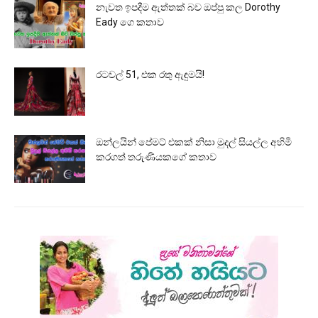
නැවත ඉපදීම ඇත්තක් බව ඔප්පු කල Dorothy
Eady ගෙ කතාව
රටවල් 51, එක රතු ඇඳුමයි!
ඔන්ලයින් පේමට් එකක් නිසා මුදල් සියල්ල අහිමි
කරගත් තරුණියකගේ කතාව