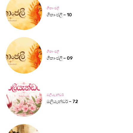
ගීතාංජලී
ගීතාංජලී – 10
ගීතාංජලී
ගීතාංජලී – 09
ඔලියැන්ඩර්
ඔලියැන්ඩර් – 72