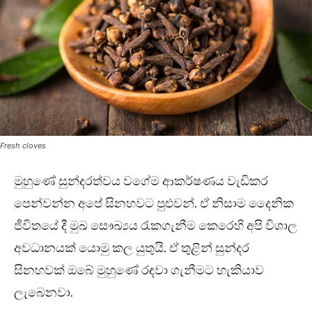
Fresh cloves
මුහුණේ සුන්දරත්වය වගේම ආකර්ෂණය වැඩිකර
පෙන්වන්න අපේ සිනහවට පුළුවන්. ඒ නිසාම දෛනික
ජීවිතයේ දී මුඛ සෞඛ්‍යය රැකගැනීම කෙරෙහි අපි විශාල
අවධානයක් යොමු කල යුතුයි. ඒ තුළින් සුන්දර
සිනහවක් ඔබේ මුහුණේ රඳවා ගැනීමට හැකියාව
ලැබෙනවා.