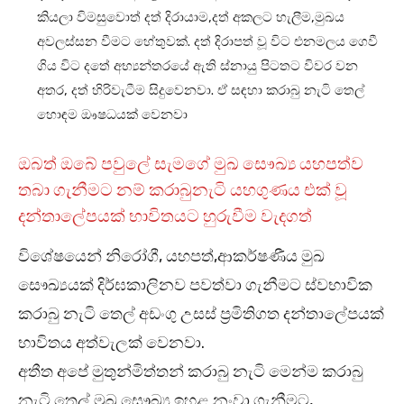
කියලා විමසුවොත් දත් දිරායාම,දත් අකලට හැලීම,මුඛය
අවලස්සන වීමට හේතුවක්. දත් දිරාපත් වූ විට එනමලය ගෙවී
ගිය විට දතේ අභ්‍යන්තරයේ ඇති ස්නායු පිටතට විවර වන
අතර, දත් හිරිවැටීම සිදුවෙනවා. ඒ සඳහා කරාබු නැටි තෙල්
හොඳම ඖෂධයක් වෙනවා
ඔබත් ඔබේ පවුලේ සැමගේ මුඛ සෞඛ්‍ය යහපත්ව
තබා ගැනීමට නම් කරාබුනැටි යහගුණය එක් වූ
දන්තාලේපයක් භාවිතයට හුරුවීම වැදගත්
විශේෂයෙන් නිරෝගී, යහපත්,ආකර්ෂණීය මුඛ
සෞඛ්‍යයක් දිර්ඝකාලිනව පවත්වා ගැනීමට ස්වභාවික
කරාබු නැටි තෙල් අඩංගු උසස් ප්‍රමිතිගත දන්තාලේපයක්
භාවිතය අත්වැලක් වෙනවා.
අතීත අපේ මුතුන්මිත්තන් කරාබු නැටි මෙන්ම කරාබු
නැටි තෙල් මුඛ සෞඛ්‍ය ඉහළ නංවා ගැනීමට,