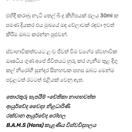
එහිදී කරාබු නැටි තෙල් බිංදු කිහිපයක් ජලය 30ml ක
පමණ දියකර එය මුඛයේ මඳ වේලාවක් රඳවා ඉවත්
කිරීම ඔබට කරන්න පුළුවන්.
ස්වාභාවිකත්වයට ළංව ජීවත් වීම වගේම ස්වභාවික
ඖෂධීය ගුණ අපේ ජීවිතයට හුරු කර ගැනීම තුළ දිගු
කල් නිරෝගී සුන්දර සිනහවක පහස ඔබට මෙන්ම
පවුලටත් රටටත් එළියක් වෙනු ඇත.
තොරතුරු සැපයීම් -චේතිකා නාගහවත්ත
ආයුර්වේද වෛද්‍ය නිළධාරිණි
රක්වාන ආයුර්වේද රෝහල
B.A.M.S (Hons) කැළණිය විශ්වවිද්‍යාලය