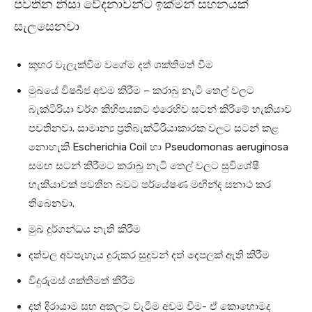
පවතින නිසා වේදනාවන්ට ඉක්මන් සහනයක්
සැලසෙනවා
කුහර වැලැක්වීම වගේම දත් ශක්තිමත් වීම
මුඛයේ විෂබීජ අවම කිරීම – කරාබු නැටි තෙල් වලට
බැක්ටීරියා වර්ග කිහිපයකට එරෙහිව සටන් කිරීමේ හැකියාව
පවතිනවා. සාමාන්‍ය ප්‍රතිබැක්ටීරියාකාරක වලට සටන් කළ
නොහැකි Escherichia Coil හා Pseudomonas aeruginosa
සමඟ සටන් කිරීමට කරාබු නැටි තෙල් වලට සුවිශේෂී
හැකියාවක් පවතින බවට පර්යේෂණ මඟින්ද සනාථ කර
තිබෙනවා.
මුඛ දුර්ගන්ධය නැති කිරීම
දත්වල අවපැහැය දුරුකර සුදුවන් දත් දෙපලක් ඇති කිරීම
විදුරුමස් ශක්තිමත් කිරීම
දත් දිරායාම සහ අකලට වැටීම අවම වීම- ඒ කොහොමද