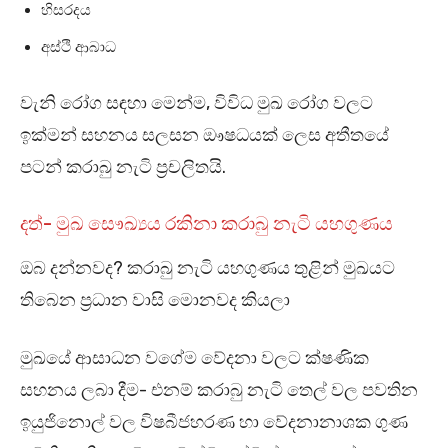
හිසරදය
අස්ථි ආබාධ
වැනි රෝග සඳහා මෙන්ම, විවිධ මුඛ රෝග වලට
ඉක්මන් සහනය සලසන ඖෂධයක් ලෙස අතීතයේ
පටන් කරාබු නැටි ප්‍රචලිතයි.
දත්- මුඛ සෞඛ්‍යය රකිනා කරාබු නැටි යහගුණය
ඔබ දන්නවද? කරාබු නැටි යහගුණය තුළින් මුඛයට
තිබෙන ප්‍රධාන වාසි මොනවද කියලා
මුඛයේ ආසාධන වගේම වේදනා වලට ක්ෂණික
සහනය ලබා දීම- එනම් කරාබු නැටි තෙල් වල පවතින
ඉයුජිනොල් වල විෂබීජහරණ හා වේදනානාශක ගුණ