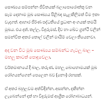
සෞඛ්‍යය සම්පන්න ජීවිතයක් බලාපොරොත්තු වන
සෑම දෙනාම මුඛ සෞඛ්‍යය පිළිබඳ සැළකිලිමත් වීම ඉතා
වැදගත්. ආහාර ජීර්ණ පද්ධතියේ ප්‍රධාන අංගයක් තමයි
මුඛය. එය දත්, තල්ල, විදුරුමස්, දිව හා ඛේට ග්‍රන්ථි වලින්
සමන්විත අතර තොල් වලින් මායිම් වෙලා තියෙනවා.
අද වන විට මුඛ සෞඛ්‍යය සම්බන්ධ ගැටලු බාල –
මහලු කාටත් පොදුවෙලා
.
වර්තමානයේ දී බාල, තරුණ, මහලු බොහොමයක් මුඛ
රෝගයන්ගෙන් පෙලෙන බව (නො) රහසක්.
ඒ අතර බහුලවම අත්විඳින්න, අසන්න, දකින්න
ලැබෙන්නේ දත් හා විදුරුමස් ආශ්‍රිත රෝගාබාධයන්.