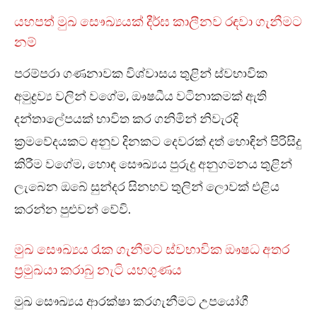
යහපත් මුඛ සෞඛ්‍යයක් දීර්ඝ කාලීනව රඳවා ගැනීමට
නම්
පරම්පරා ගණනාවක විශ්වාසය තුළින් ස්වභාවික
අමුද්‍රව්‍ය වලින් වගේම, ඖෂධීය වටිනාකමක් ඇති
දන්තාලේපයක් භාවිත කර ගනිමින් නිවැරදි
ක්‍රමවේදයකට අනුව දිනකට දෙවරක් දත් හොඳින් පිරිසිදු
කිරීම වගේම, හොඳ සෞඛ්‍යය පුරුදු අනුගමනය තුළින්
ලැබෙන ඔබේ සුන්දර සිනහව තුලින් ලොවක් එළිය
කරන්න පුළුවන් වේවි.
මුඛ සෞඛ්‍යය රැක ගැනීමට ස්වභාවික ඖෂධ අතර
ප්‍රමුඛයා කරාබු නැටි යහගුණය
මුඛ සෞඛ්‍යය ආරක්ෂා කරගැනීමට උපයෝගී