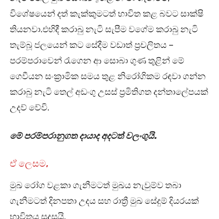
විශේෂයෙන් දත් කැක්කුමටත් භාවිත කළ බවට සාක්ෂි
තියනවා.එහිදී කරාබු නැටි සැපීම වගේම කරාබු නැටි
තැම්බූ ජලයෙන් කට සේදීම වඩාත් ප්‍රචලිතය –
පරම්පරාවෙන් රැගෙන ආ සොබා ගුණ තුළින් මේ
ගෙවීයන සංක්‍රාමික සමය තුළ නිරෝගිකම රඳවා ගන්න
කරාබු නැටි තෙල් අඩංගු උසස් ප්‍රමිතිගත දන්තාලේපයක්
උදව් වේවි.
මේ පරම්පරානුගත දායාද අදටත් වලංගුයි.
ඒ ලෙසම,
මුඛ රෝග වළකා ගැනීමටත් මුඛය නැවුම්ව තබා
ගැනීමටත් දිනපතා උදය සහ රාත්‍රී මුඛ සේදුම් දියරයක්
භාවිතය සුදුසුයි.