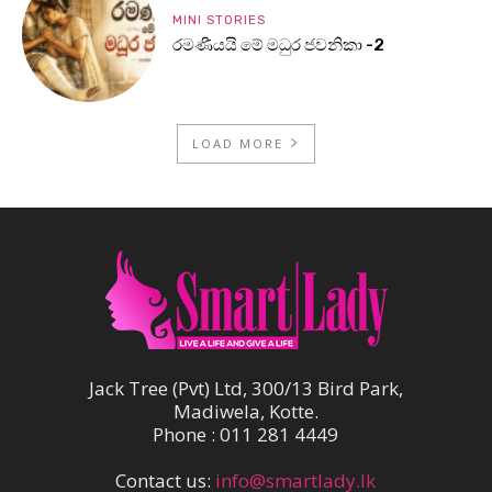
MINI STORIES
රමණීයයි මේ මධුර ජවනිකා -2
LOAD MORE
Jack Tree (Pvt) Ltd, 300/13 Bird Park,
Madiwela, Kotte.
Phone : 011 281 4449
Contact us:
info@smartlady.lk