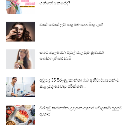
ගන්නේ කෙසේද?
ඩාක් චොක්ලට් සතු ඔබ නොසිතූ ගුණ
ඔබට ගැලපෙන පවුල් සැලසුම් ක්‍රමයක්
තෝරගැනීමේ වාසි.
අවුරුදු 35 පිරුණු කාන්තා ඔබ අනිවාර්යයෙන් ම
කළ යුතු වෛද්‍ය පරීක්ෂණ...
බර අඩු කරගන්න උදෑසන ආහාර වේලකට සුදුසුම
ආහාර