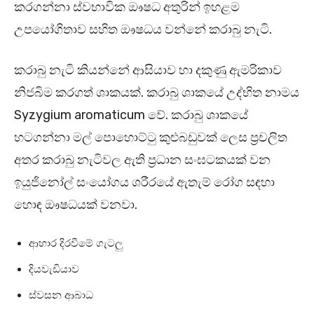
කරගන්නා ස්වභාවික ඖෂධ අතුරින් ඉහළම
උපයෝගිතාව සහිත ඖෂධය වන්නේ කරාබු නැටි.
කරාබු නැටි කියන්නේ ආසියාව හා දකුණු ඇමරිකාව
නිජබිම කරගත් ශාකයක්. කරාබු ශාකයේ උද්භිත නාමය
Syzygium aromaticum වේ. කරාබු ශාකයේ
හටගන්නා මල් පොහොට්ටු කුළුබඩුවක් ලෙස ප්‍රචලිත
අතර කරාබු නැටිවල ඇති ප්‍රධාන සංඝටකයක් වන
ඉයුජිනෝල් සංයෝගය ශරීරයේ ඇතැම් රෝග සඳහා
හොඳ ඖෂධයක් වනවා.
ආහාර දිරවීමේ ගැටලු
දියවැඩියාව
ස්වසන ආබාධ