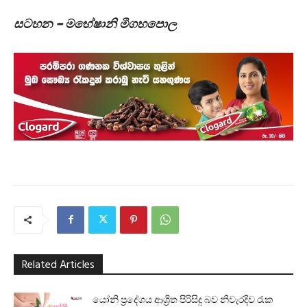
සටහන – මහේෂානි මීගහපොල
Related Articles
යෝනි ප්‍රදේශය ආශ්‍රිත පිරිසිදු බව නිවැරදිව රැක