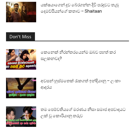
යක්ෂයාගෙන් දුව බේරගන්න දිවි පරදුවට තැබූ
දෙමව්පියන්ගේ කතාව – Shaitaan
Don't Miss
කෙනෙක් නිරන්තරයෙන්ම ඔබව පහත් කර
සලකනවද?
අවසන් හුස්මතෙක් රැකගත් ඉන්දියානු – ලංකා
ආදරය
තම පෙම්වතියගේ මරණය නිසා සමාජ අපවාදයට
ලක් වූ කොරියානු තරුව