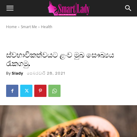
Home
Smart Me
Health
ස්වභාවිකත්වයට ළංව මුඛ සෞඛ්‍යය
රැකගමු.
By
Slady
පෙබරවාරි 28, 2021