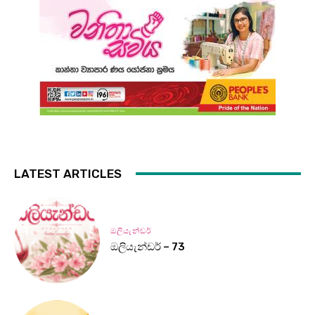
LATEST ARTICLES
ඔලියැන්ඩර්
ඔලියැන්ඩර් – 73