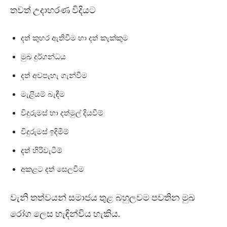
තවත් උදාහරණ විදියට
දත් කුහර ඇතිවීම හා දත් කැක්කුම
මුඛ දුර්ගන්ධය
දත් අවපැහැ ගැන්වීම
මැළියම් බැඳීම
විදුරුමස් හා දත්මුල් දියවීම්
විදුරුමස් ඉදිමීම්
දත් හිරිවැටීම්
අකළට දත් සෙලවීම
වැනි තත්වයන් සමාජය තුළ බහුලවම පවතින මුඛ
රෝග ලෙස හැඳින්විය හැකිය.