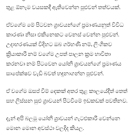
තුළ ඕනෑම වයසකදී ඇතිවෙන්න පුළුවන් තත්වයක්.
ඒවගේම මේ පිටවන ශ්‍රාවයන්ගේ ප්‍රමාණයනුත් විවිධ
කාරණා නිසා එකිනෙකට වෙනස් වෙන්න පුළුවන්.
උදාහරණයක් විදිහට ඔබ ගර්භණී නම්, ලිංගිකව
ක්‍රියාකා‍රී නම් වගේම උපත් පාලන ක්‍රම භාවිතා
කරනවා නම් පිටවෙන යෝනි ශ්‍රාවයන්ගේ ප්‍රමාණය
සාපේක්ෂව වැඩි බවත් හඳුනාගන්න පුළුවන්.
ඒ වගේම ඔසප් වීම් දෙකක් අතර තුළ කාලයේදීත් තෙත්
සහ ලිස්සන සුළු ශ්‍රාවයන් පිටවීමේ ඉඩකඩක් පවතිනව.
දැන් අපි බලමු යෝනි ශ්‍රාවයන් ගැටළුකාරී වෙන්නෙ
මොන මොන අවස්ථා වලදිද කියල.