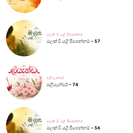
මලක් වී යළි පිපෙන්නම්
මලක් වී යළි පිපෙන්නම් – 57
ඔලියැන්ඩර්
ඔලියැන්ඩර් – 74
මලක් වී යළි පිපෙන්නම්
මලක් වී යළි පිපෙන්නම් – 56