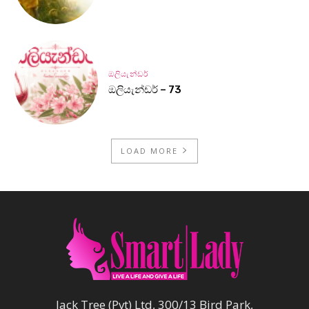
ඔලියැන්ඩර්
ඔලියැන්ඩර් – 73
LOAD MORE
Jack Tree (Pvt) Ltd, 300/13 Bird Park,