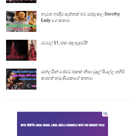
නැවත ඉපදීම ඇත්තක් බව ඔප්පු කල Dorothy
Eady ගෙ කතාව
රටවල් 51, එක රතු ඇඳුමයි!
ඔන්ලයින් පේමට් එකක් නිසා මුදල් සියල්ල අහිමි
කරගත් තරුණියකගේ කතාව