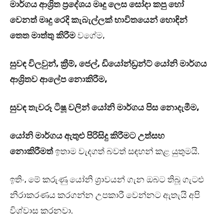
මාර්ගය ආශ්‍රිත ප්‍රදේශය මෘදු ලෙස සෝදා කපු හෝ
වෙනත් මෘදු රෙදි කැබැල්ලක් භාවිතයෙන් හොඳින්
තෙත මාත්තු කිරීම
වගේම,
සුවඳ විලවුන්, ක්‍රීම්, ජෙල්, ඩියෝන්ඩ්‍රන්ට් යෝනි මාර්ගය
ආශ්‍රිතව ආලේප නොකිරීම,
සුවඳ තැවරූ ටිෂූ වලින් යෝනි මාර්ගය පිස නොදැමීම,
යෝනි මාර්ගය ඇතුළු පිරිසිදු කිරීමට උත්සහ
නොකිරීමත්
ඉතාම වැදගත් බවත් සඳහන් කළ යුතුමයි.
ඉතිං, මේ කරුණු යෝනි ශ්‍රාවයන් ගැන ඔබට තිබූ ගැටළු
නිරාකරණය කරගන්න උපකාරී වෙන්නට ඇතැයි අපි
විශ්වාස කරනවා.