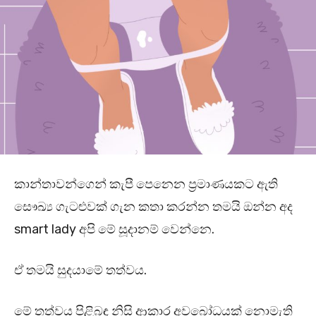
කාන්තාවන්ගෙන් කැපී පෙනෙන ප්‍රමාණයකට ඇති
සෞඛ්‍ය ගැටළුවක් ගැන කතා කරන්න තමයි ඔන්න අද
smart lady අපි මේ සූදානම් වෙන්නෙ.
ඒ තමයි සුදයාමේ තත්වය.
මේ තත්වය පිළිබඳ නිසි ආකාර අවබෝධයක් නොමැති