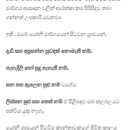
මාර්ගය ආසාදන වලින් ආරක්ෂා කර පිරිසිදුව තබා
ගන්නත් උපකාරී වෙනවා.
ඉතිං, ඔබේ යෝනි මාර්ගයෙන් පිටවන ශ්‍රාවයන්,
දැඩි සහ අප්‍රසන්න සුවඳක් නොමැති නම්,
පැහැදිලි හෝ සුදු පැහැති නම්,
ඝන සහ ඇලෙන සුළු නම්
වගේම
ලිස්සන සුළු සහ තෙත් නම්
ඒ පිළිබඳව ඔබ කලබලයට
පත්විය යුතු නැහැ.
යෝනි ශ්‍රාවයන් පිටවීම කාන්තාවකගේ ජීවිත කාලය