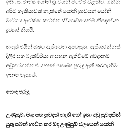
ඉතිං, සාමාන්‍ය යෝනි ශ්‍රාවයන් පිටවීම වළක්වා ගන්න
අපිට හැකියාවක් නැත්තේ යෝනි ශ්‍රාවයන් යෝනි
මාර්ගය ආරක්ෂා කරන්න ස්වභාවයෙන්ම නිපදවෙන
ද්‍රව්‍යක් නිසයි.
නමුත් එයින් ඔබට ඇතිවෙන අපහසුතා ඇතිකරන්නත්
දිලීර සහ බැක්ටීරියා ආසාදන ඇතිවීමේ අවදානම
අඩුකරගන්නත් යහපත් සෞඛ්‍ය පුරුදු ඇති කරගැනීම
ඉතාම වැදගත්.
හොඳ පුරුදු
උණුසුම්, මෘදු සහ සුවඳක් නැති හෝ ඉතා අඩු සුවඳකින්
යුතු සබන් භාවිත කර මඳ උණුසුම් ජලයෙන් යෝනි