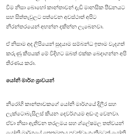
වීම නිසා බොහෝ කාන්තාවන් දැඩි මානසික පීඩනයට
සහ සිත්තැවුලට පත්වෙන අවස්ථාත් අපිට
නිරන්තරයෙන් අහන්න දකින්න ලැබෙනවා.
ඒ නිසාම අද ලිපියෙන් සුදයාම සම්බන්ධ ඉතාම වැදගත්
කරුණු කීපයක් මේ විදිහට ඔබත් එක්ක බෙදාගන්න අපි
තීරණය කරා.
යෝනි මාර්ග ශ්‍රාවයන්
නීරෝගි කාන්තාවකගේ යෝනි මාර්ගයේ දිලීර සහ
ලැක්ටොබැසිලස් කියන දෙවර්ගයම අඩංගු වෙනවා.
ඒවා නිසා ඇතිවන තරලමය සහ ශ්ලේෂමල තත්වයන්
යෝනි මාර්ගයේ තෙතමනය පවත්වා ගැනීමටත් යෝනි