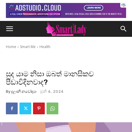
Home
Smart Me
Health
සුද යාම නිසා ඔබත් මානසිකව
පීඩාවිදිනවාද?
By
දුලානි නවෝද්‍යා
ජූනි 4, 2024