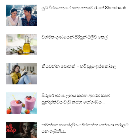
යුධ වීරයෙකුගේ සත්‍ය කතාව රැගත් Shershaah
විශ්මිත ගුණයෙන් පිරිපුන් ඔලීව් තෙල්
කියවන්න පොතක් – හරි පුදුම ඉස්කෝලෙ
සිරුරේ බර පාලනය කරන අතරම ඔබේ
සුන්දරත්වය වැඩි කරන පෝශණීය ...
තමන්ගෙ සහෝදරිය බේරගන්න යක්ශයා තුරුලට
යන ගැබිනිය..