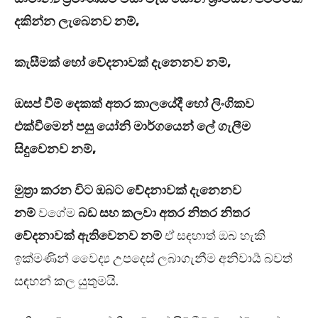
දකින්න ලැබෙනව නම්,
කැසීමක් හෝ වේදනාවක් දැනෙනව නම්,
ඔසප් වීම් දෙකක් අතර කාලයේදී හෝ ලිංගිකව
එක්වීමෙන් පසු යෝනි මාර්ගයෙන් ලේ ගැලීම
සිදුවෙනව නම්,
මුත්‍රා කරන විට ඔබට වේදනාවක් දැනෙනව
නම්
වගේම
බඩ සහ කලවා අතර නිතර නිතර
වේදනාවක් ඇතිවෙනව නම්
ඒ සඳහාත් ඔබ හැකි
ඉක්මණින් වෛද්‍ය උපදෙස් ලබාගැනීම අනිවාර්‍ය බවත්
සඳහන් කල යුතුමයි.