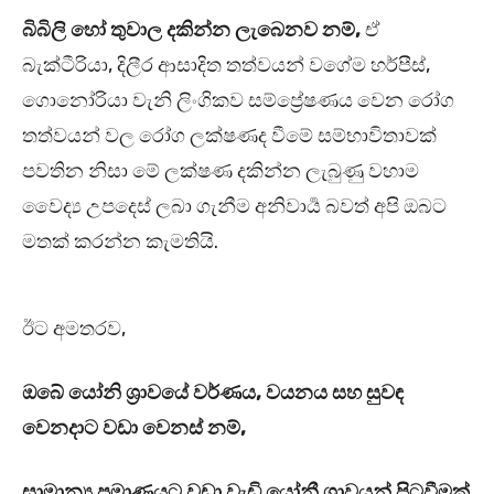
බිබිලි හෝ තුවාල දකින්න ලැබෙනව නම්,
ඒ
බැක්ටීරියා, දිලීර ආසාදිත තත්වයන් වගේම හර්පීස්,
ගොනෝරියා වැනි ලිංගිකව සම්ප්‍රේෂණය වෙන රෝග
තත්වයන් වල රෝග ලක්ෂණද වීමේ සම්භාවිතාවක්
පවතින නිසා මේ ලක්ෂණ දකින්න ලැබුණු වහාම
වෛද්‍ය උපදෙස් ලබා ගැනීම අනිවාර්‍ය බවත් අපි ඔබට
මතක් කරන්න කැමතියි.
ඊට අමතරව,
ඔබේ යෝනි ශ්‍රාවයේ වර්ණය, වයනය සහ සුවඳ
වෙනදාට වඩා වෙනස් නම්,
සාමාන්‍ය ප්‍රමාණයට වඩා වැඩි යෝනී ශ්‍රාවයන් පිටවීමක්