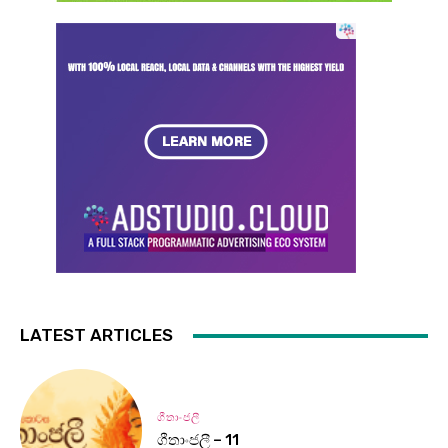
LATEST ARTICLES
ගීතාංජලී
ගීතාංජලී – 11