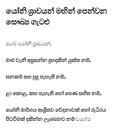
යෝනි ශ්‍රාවයන් මඟින් පෙන්වන
සෞඛ්‍ය ගැටළු
ඔබේ යෝනි ශ්‍රාවයන්,
මාළු වැනි අප්‍රසන්න දුඟදකින් යුක්ත නම්,
ඝනකම් සහ සුදු පැහැති නම්,
ළා කොළ, කහ පැහැති හෝ පෙණ සහිත නම්,
යෝනි මාර්ගය ආශ්‍රිතව වේදනාවක් හෝ රුධිරය
පිටවීමක් දකින්න ලැබෙනව නම්
වගේම