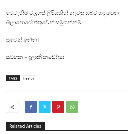
මෙවැනිම වැදගත් ලිපියකින් නැවත ඔබව හමුවෙන
බලාපොරොත්තුවෙන් සමුගන්නම්.
සුවෙන් ඉන්න !
සටහන – දුලානි නවෝද්‍යා
TAGS
health
Related Articles