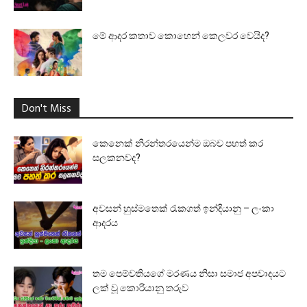
මේ ආදර කතාව කොහෙන් කෙලවර වෙයිද?
Don't Miss
කෙනෙක් නිරන්තරයෙන්ම ඔබව පහත් කර
සලකනවද?
අවසන් හුස්මතෙක් රැකගත් ඉන්දියානු – ලංකා
ආදරය
තම පෙම්වතියගේ මරණය නිසා සමාජ අපවාදයට
ලක් වූ කොරියානු තරුව