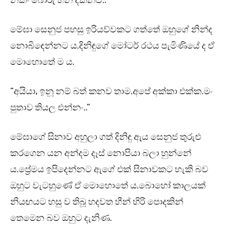
නිකං බොරු හීන දකිනව..”
මේඝා සෙනුජ පහසු ඉරියව්වකට ගත්තේ ඔහුගේ නින්ද
නොබිඳෙන්නට ය.දිනිඳුගේ මෝටර් රථය පැමිණියේ ද ඒ
මොහොතේ ම ය.
“අයියා, ඉනූ නම් බත් කනව තාම.අපේ අක්කා එක්ක.මං
පුතාව තියල එන්නං..”
මේඝාගේ සිනාව අහුලා ගත් දිනිඳු ඇය සෙනුජ තුරුළු
කරගෙන යන අන්දම දෑස් නොපියා බලා හුන්නේ
ය.ප්‍රේමය ඉපිදෙන්නට ඇගේ එක් සිනාවකට හැකි බව
ඔහුට වැටහුණේ ඒ මොහොතේ ය.බොහෝ කාලයක්
නියඟයට හසු ව තිබූ හදවත හීන් හිරි පොදකින්
තෙමෙන බව ඔහුට දැනිණ.