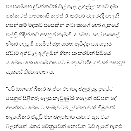
එහෙමෙහෙ දුවන්නටත් වල් පැළ උගුල්ලා කටේ දමා
ගන්නටත් හපනෙකි.නමුත් රෑ කළුවර වැටෙද්දී එවැනි
හපන්කම් මඳකට පසෙකින් තබා කාගේ හෝ ඇකයේ
එල්ලී හිඳින්නට සෙනුජ කැමති ය.මේඝා පෙර පාසලේ
නිතර ගැයූ ගී ගයමින් ඔහු සමඟ ඇවිද්දා ය.සෙනුජ
ඒවාට අ‍ත්වැල් අල්ලමින් හිනා පා කරමින් සිටියේ
ය.මේඝා කොහොඹ ගස යට බංකුවේ හිඳ ගත්තේ සෙනුජ
ඇකයේ හිඳුවාගෙන ය.
“අපි ඔයාගේ බිනර බාප්පා එනවද බලමු සුදු පුතේ..”
සෙනුජ පිළිතුරු ලෙස කැඩුණු සිංහලෙන් පවසන දේ
අසන්නට මේඝාට සැබෑවටම උවමනාවක් තිබුණේ
නැත.බිනර ඒදැයි මඟ බලන්නට ආවාට දෑස මඟ
බලන්නේ බිනර වෙනුවෙන් නොවන බව ඇගේ ඇතුළු