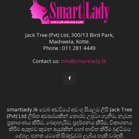
Jack Tree (Pvt) Ltd, 300/13 Bird Park,
Madiwela, Kotte.
Phone : 011 281 4449
Contact us:
info@smartlady.lk
smartlady.lk වෙබ් අඩවියේ අඩංගු සියලුම ලිපි Jack Tree
(Pvt) Ltd ලිඛිත අවසරයකින් තොරව උපුටා ගැනීම, නැවත
ප්‍රකාශණය කිරීම, බෙදාහැරීම, ප්‍රදර්ශනය කිරීම, විකාශනය
කිරීම ඇතුළුව කුමන අයුරකින් හෝ භාවිත කිරීම බුද්ධිමය
දේපල පනත යටතේ සිරදඬුවම් ලැබිය හැකි වරදකි.