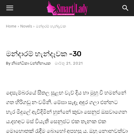
Home
Novels
මන්දාරම් හැන්දෑවක
මන්දාරම් හැන්දෑවක -30
By
නිබන්ධිකා වන්නිනායක
මාර්තු 21, 2021
දෙසැම්බරයේ සීතල සුළඟ වැව් දිය හා මුහු වී හමන්නේ
ගත හිරිගඩු නංවමිනි. මේඝා සැඳෑ අඳුර ගලා එන්නට
හැර මිදුලේ ඇවිදිමින් හුන්නේ කුඩා සෙනුජ ඔසවාගෙන
ය.දහඅට මස් වියැති සෙනුජට එක තැනක එක
මොහොතක් රැඳීම බොහෝ අපහසු ය. ඔහු නොනවත්වා