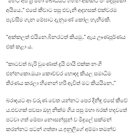
“හෙට අපි ශ්‍රී මහා බෝධියට ගිහින් අක්කට පිං දෙමුකො
අයියෙ..” එසේ කීවාට පසු එවැනි අදහසක් එක්වරම
පැවසීම ගැන මේඝාට දැනුණේ කෝල හැඟීමකි.
“අක්කලත් එයිනෙ.බිනරටත් කියමු..” ඇය ඌණපූර්ණය
එක් කළා ය.
“කාටවත් බැරි වුණොත් දූයි මායි එක්ක නංගි
එන්නකො.ඔයා කොච්චර හොඳද කියල සමාධිම
තීරණය කරලා හීනෙන් හරි ඇවිත් මට කියයිනෙ..”
බරාඳයට ආ වරුණ වෙත යන්නට පෙර දිනිඳු එසේ කීවේ
ය.එවගක් පවසා ඔහු නික්ම ගිය පසු මහා බරක් හදවතේ
පටවා ගත් මේඝා නොසන්සුන් ව මිදුලේ සක්මන්
කරන්නට පටන් ගත්තා ය.ඉනුලිගේ අම්මා තමන්ව