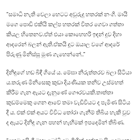
“සමාධි නැති වෙලා හෙටට අවුරුදු හතරක් නංගි. මායි
මගෙ පොඩි එකියි කල්ප හතරක් විතර ගෙවා ගත්තා
කියල හිතෙනව.ඒත් එයා කොහෙහරි ඉඳන් දුව දිහා
ආදරෙන් බලන් ඇති.ඒකයි දූට ඔයාල වගේ ආදරේ
පිරුණු මිනිස්සු මුණ ගැහෙන්නේ..”
දිනිඳුගේ හඬ බිඳී ගියේ ය. මේඝා නිරුත්තරව බලා සිටියා
ය.තරුණ මිනිසෙකු කුඩා දියණියක තනිව උස්මහත්
කිරීම ගැන ඇයට දැනුණේ ගෞරවයකි.තාත්තා
කුඩම්මෙකු ගෙන ආවේ තමා වැඩිවියට ද පැමිණ සිටිය
දී ය. එක් එක් අයට විවිධ තෝරා ගැනීම් තිබිය හැකි වුව
ද ඇයට දිනිඳු ගැන පහන් හැඟීමක් ඉපදෙමින් තිබිණ.