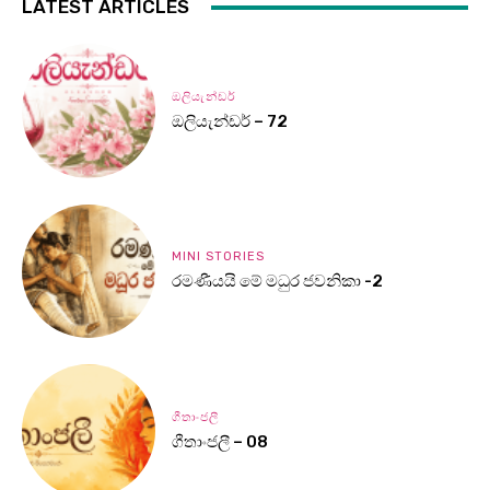
LATEST ARTICLES
ඔලියැන්ඩර්
ඔලියැන්ඩර් – 72
MINI STORIES
රමණීයයි මේ මධුර ජවනිකා -2
ගීතාංජලී
ගීතාංජලී – 08