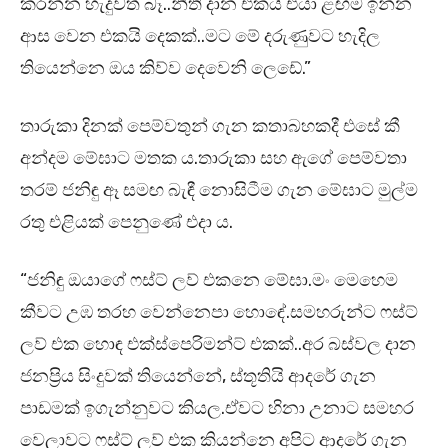
කරන්න හැදුවත් බෑ..නීති දාන එකයි එයා ළඟම ඉන්න
ආස වෙන එකයි දෙකක්..මට මේ දරුණුවට හැදිල
තියෙන්නෙ ඔය කිව්ව දෙවෙනි ලෙඩේ.”
තාරුකා දිනක් පෙම්වතුන් ගැන කතාබහකදී එසේ කී
අන්දම මේඝාට මතක ය.තාරුකා සහ ඇගේ පෙම්වතා
තරම් ජනිඳු ඈ සමඟ බැඳී නොසිටීම ගැන මේඝාට මුල්ම
රතු එළියක් පෙනුණේ එදා ය.
“ජනිඳු ඔයාගේ ෆස්ට් ලව් එකනෙ මේඝා.මං මෙහෙම
කීවට උඹ තරහ වෙන්නෙපා හොඳේ.සමහරුන්ට ෆස්ට්
ලව් එක හොඳ එක්ස්පෙරිමන්ට් එකක්..අර බස්වල දාන
ජනප්‍රිය සිංදුවක් තියෙන්නේ, ස්තූතියි ආදරේ ගැන
පාඩමක් ඉගැන්නුවට කියල.ඒවට හිනා උනාට සමහර
වෙලාවට ෆස්ට් ලව් එක කියන්නෙ අපිට ආදරේ ගැන