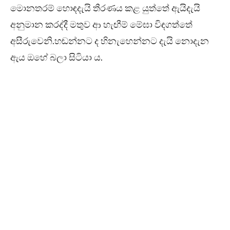
මොනතරම් හොඳදැයි තීරණය කළ යුත්තේ ඇයිදැයි
අනුමාන කරද්දී මතුව ආ හැඟීම් මේඝා විඳගත්තේ
අසීරුවෙනි.හඬන්නට ද හිනැහෙන්නට දැයි නොදැන
ඇය ඔහේ බලා සිටියා ය.