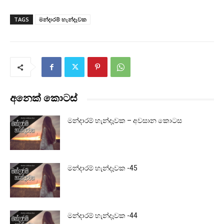
TAGS
මන්දාරම් හැන්දෑවක
අනෙක් කොටස්
මන්දාරම් හැන්දෑවක – අවසාන කොටස
මන්දාරම් හැන්දෑවක -45
මන්දාරම් හැන්දෑවක -44