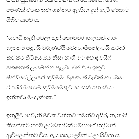
ය.මිනිසුන්ගේ නරක මතක තබා නොගෙන හොඳ
පමණක් මතක තබා ගන්නට ඈ කියා දුන් හැටි මේඝාට
සිහිව ආවේ ය.
“සමාධි නැති වෙලා දැන් කොච්චර කාලයක් ද..මං
හැමදාම මදූටයි වරුණටයි වෙද හාමිනේලටයි කරදර
කර කර හිටියෙ ඔය නිසා නංගි.මට හොඳ වයිෆ්
කෙනෙක් ලැබෙන්න පුලුවං..ඒත් එයා ඉනූට
සින්ඩරෙල්ලාගේ කුඩම්මා වුණොත් වැඩක් නෑ..ඔයා
විතරයි ඔහොම කුඩම්මෙකුට දොසක් නොකියා
ඉන්නවා මං දැක්කෙ..”
ඉනුලිට දෙවැනි මවක වන්නට තමන්ට අසීරු නැතැයි
කියන්නට තරම් උවමනාවක් මේඝාගේ හදවතේ
ඇවිලෙන්නට විය. ඇය සසැලෙමින් බලා සිටියා ය.