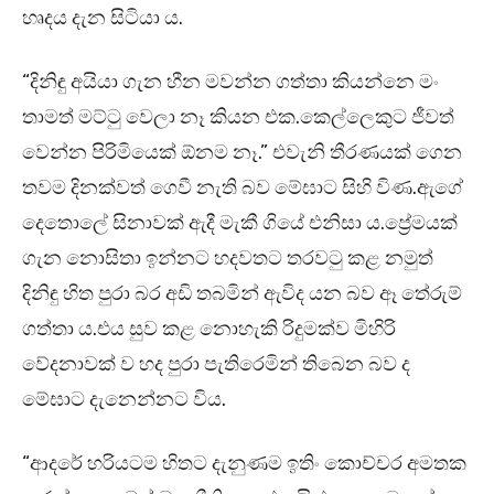
හෘදය දැන සිටියා ය.
“දිනිඳු අයියා ගැන හීන මවන්න ගත්තා කියන්නෙ මං
තාමත් මට්ටු වෙලා නෑ කියන එක.කෙල්ලෙකුට ජීවත්
වෙන්න පිරිමියෙක් ඕනම නෑ.” එවැනි තීරණයක් ගෙන
තවම දිනක්වත් ගෙවී නැති බව මේඝාට සිහි විණ.ඇගේ
දෙතොලේ සිනාවක් ඇදී මැකී ගියේ එනිසා ය.ප්‍රේමයක්
ගැන නොසිතා ඉන්නට හදවතට තරවටු කළ නමුත්
දිනිඳු හිත පුරා බර අඩි තබමින් ඇවිද යන බව ඈ තේරුම්
ගත්තා ය.එය සුව කළ නොහැකි රිදුමක්ව මිහිරි
වේදනාවක් ව හද පුරා පැතිරෙමින් තිබෙන බව ද
මේඝාට දැනෙන්නට විය.
“ආදරේ හරියටම හිතට දැනුණම ඉතිං කොච්චර අමතක