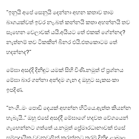
“ඉනුයි අපේ සෙනුයි දෙන්නා අහන කතාව තාම
බාගයක්වත් ඉවර නෑ.බත් කන්නයි කතා අහන්නයි තව
සෑහෙන වෙලාවක් යයි.අයියට තේ එකක් ගේන්නද?
නැත්නම් තව ටිකකින් බිනර එයි.එතකොටම තේ
හදන්නද?”
මේඝා අසද්දි දිනිඳුට යමක් සිහි විණි.නමුත් ඒ ප්‍රශ්නය
මේඝා බාර ගන්නා අන්දම ගැන ද ඔහුට සැකසංකා
ඉපදිණ.
“නංගි..මං පොඩි දෙයක් අහන්න හිටියෙ.ඇත්ත කියන්න
හැබැයි..” ඔහු එසේ අසද්දී මේඝාගේ හදවත වේගයෙන්
ගැහෙන්නට ගත්තේ ය.නමුත් ප්‍රේමාරධානාවක් එසේ
සම්ප්‍රදායික වචනවලින් කරන්නට තරම් දිනිඳු ළාබාල