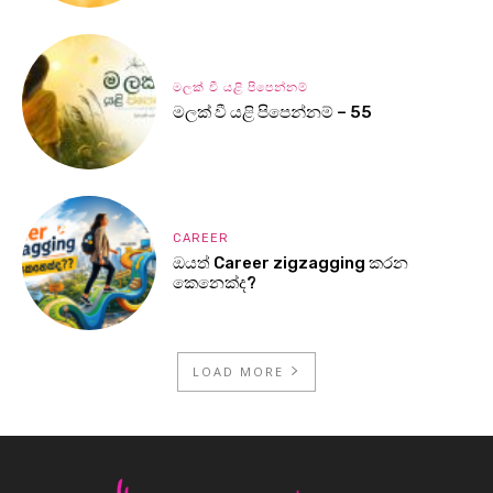
මලක් වී යළි පිපෙන්නම්
මලක් වී යළි පිපෙන්නම් – 55
CAREER
ඔයත් Career zigzagging කරන
කෙනෙක්ද?
LOAD MORE