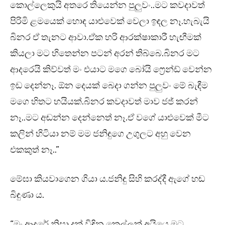
කොල්ලෙකුයි අතරෙ තියෙන්න පුලුවං..මට කවදාවත්
පිරිමි ළමයෙක් හොඳ යාළුවෙක් වෙලා ඉඳල නෑ.හැබැයි
බිනර ඒ තැනට ආවා.ඒක හරි ආරක්ෂාකාරී හැඟීමක්
කියලා මට හිතෙන්න පටන් අරන් තිබ්බෙ.බිනර මට
ආදරෙයි කිව්වත් මං එයාට මගෙ බෝයි ෆ්‍රෙන්ඩ් වෙන්න
ඉඩ දෙන්නෑ. ඕන දෙයක් බෙදා ගන්න පුලුවං මේ බැඳීම
මගෙ හිතට හයියක්.බිනර කවදාවත් මාව ජජ් කරන්
නෑ..මට අඬන්න දෙන්නෙත් නෑ.ඒ වගේ යාළුවෙක් මීට
කලින් හිටියා නම් මම ජනිඳුගෙ උගුලට අහු වෙන
එකකුත් නෑ..”
මේඝා කියවාගෙන ගියා ය.ජනිඳු සිහි කරද්දී ඇගේ හඬ
බිඳුණා ය.
“මං ආදරේ නිසා දුක් විඳින කෙල්ලක් අයියෙ.මට