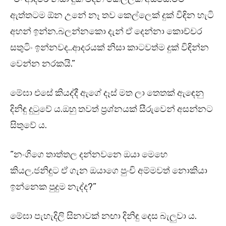
ඇත්තටම ඕන උනේ නෑ තව කෙල්ලෙක් දුක් විඳින හැටි
අහන් ඉන්න.බලන්නකො දැන් ඒ දෙන්නා කොච්චර
සතුටිං ඉන්නවද..ආදරයක් නිසා කාටවත්ම දුක් විඳින්න
වෙන්න නරකයි.”
මේඝා එසේ කියද්දී ඇගේ දෑස් මත ලා තෙතක් ඇඳෙනු
දිනිඳු දුටුවේ ය.ඔහු තවත් ප්‍රශ්නයක් සීරුවෙන් අසන්නට
සිතුවේ ය.
“නංගිගෙ තාත්තල දන්නවනෙ ඔයා මෙහෙ
කියල.ජනිඳුට ඒ ගැන ඔයාගෙ පුංචි අම්මවත් නොකියා
ඉන්නෙක පුදුම නැද්ද?”
මේඝා පැහැදිලි සිනාවක් නඟා දිනිඳු දෙස බැලුවා ය.