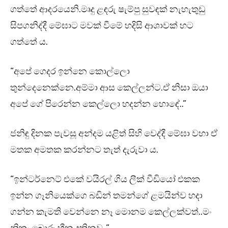
ගත්තේ ආදරයෙනි.මෘදු ළඳරු ෂැම්පු සුවඳක් නැහැතුඩු
සිපගනිද්දී මේඝාට මවක් වීමේ හදිසි ආශාවක් හට
ගත්තේ ය.
“අපේ ගෙදර ඉන්නෙ කොල්ලො
තුන්දෙනෙක්නෙ.අම්මා ආස කෙල්ලන්ට.ඒ නිසා ඔයා
අපේ ගේ පිරෙන්න කෙල්ලො හදන්න හොඳේ..”
ජනිඳු දිනක පැවසූ අන්දම යළිත් සිහි වෙද්දී මේඝා වහා ඒ
මතක අමතක කරන්නට තැත් දැරුවා ය.
“ඉන්ටර්නෙට් එකේ වයිරල් ගිය ලීක් වීඩියෝ එකක
ඉන්න ගෑනියෙක්ගෙ බඩින් තමන්ගේ ළමයින්ව හදා
ගන්න කැමති වෙන්නෙ නෑ මොනම කෙල්ලක්වත්..මං