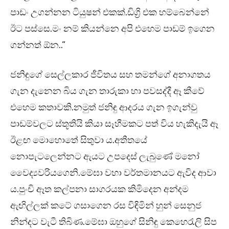
පාඩං උගන්නන ටියුෂන් එකක්.ඩිග්‍රි එක හම්බෙන්නේ
ඊට පස්සෙ.මං නම් කියන්නෙ අපි එහෙම පාඩම් ඉගෙන
ගන්නත් ඕන..”
ජනිඳුගේ සෙල්ලකාර ජීවිතය සහ තමන්ගේ අනාගතය
ගැන දැනෙන බිය ගැන තාරුකා හා පවසද්දී ඈ කීවේ
එහෙම කතාවකි.නමුත් ජනිඳු ආදරය ගැන ඉගැන්වු
පාඩම්වලට ස්තූතියි කියා සෑහීමකට පත් විය හැකිදැයි ඈ
ඊළඟ මොහොතේ සිතුවා ය.අතීතයේ
නොපැටලෙන්නට ඇයට උපදෙස් ලැබුණේ මනෝ
වෛද්‍යවරියගෙනි.මේඝා වහා වර්තමානයට ඇවිද ආවා
ය.පුංචි ඈත කල්පනා සාගරයක කිමිදෙන අන්දම
ඇඟිල්ලක් කටේ ගසාගෙන රස විඳිමින් හුන් සෙනුජ
නින්දට වැටී තිබිණ.මේඝා ඔහුගේ සිනිඳු කෙහෙරැලි සිප