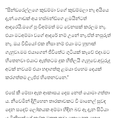
“සින්ඩරෙල්ලගෙ කුඩම්මා වගේ කුඩම්මලා නෑ අයියෙ
දැන්.ගොඩක් අය හස්බන්ඩ්ගෙ ළමයින්ටත්
ආදරෙයි.මගේ පුංචිඅම්මත් මට වෙනසක් කරලම නෑ.
එයා මටඅම්මා වගේ ආදරේ නම් උනේ නෑ.ඒත් නපුරුත්
නෑ. ඔය වීඩියෝ එක නිසා නම් එයා මට හුඟාක්
ගැහුවා.මම එයාගෙන් ජීවිතේට ගුටියක් කෑවේ එදා.මට
හිතෙනවා එයාට ඇත්තටම දුක හිතිලයි ගැහුවෙ.අවුරුදු
අටක් නවයම් එයා හදාගත්තු ළමයා එහෙම දෙයක්
කරගත්තම ලැජ්ජ හිතෙනවනෙ.”
එසේ කී මේඝා ඈත ආකාසය දෙස නෙත් යොමා ගත්තා
ය. නිවෙමින් දිලිහෙන තාරකාවකට වී මානෙල් සුවඳ
දෙන සදෙව් ලෝකයක අම්මා හිඳින බව ඈ දැන සිටියා