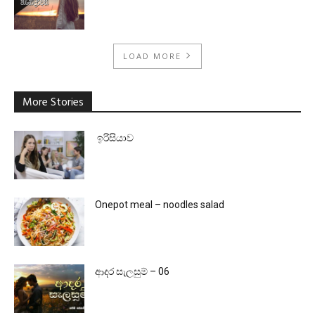
LOAD MORE
More Stories
ඉරිසියාව
Onepot meal – noodles salad
ආදර සැලසුම් – 06