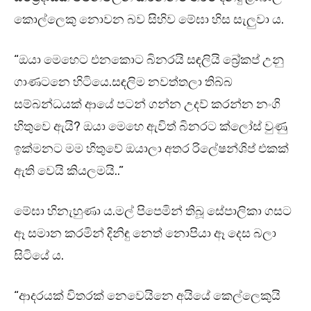
කොල්ලෙකු නොවන බව සිහිව මේඝා හිස සැලුවා ය.
“ඔයා මෙහෙට එනකොට බිනරයි සඳලියි බ්‍රේකප් උනු
ගාණටනෙ හිටියෙ.සඳලිම නවත්තලා තිබ්බ
සම්බන්ධයක් ආයේ පටන් ගන්න උදව් කරන්න නංගි
හිතුවෙ ඇයි? ඔයා මෙහෙ ඇවිත් බිනරට ක්ලෝස් වුණු
ඉක්මනට මම හිතුවේ ඔයාලා අතර රිලේෂන්ශිප් එකක්
ඇති වෙයි කියලමයි..”
මේඝා හිනැහුණා ය.මල් පිපෙමින් තිබූ සේපාලිකා ගසට
ඈ සමාන කරමින් දිනිඳු නෙත් නොපියා ඈ දෙස බලා
සිටියේ ය.
“ආදරයක් විතරක් නෙවෙයිනෙ අයියේ කෙල්ලෙකුයි