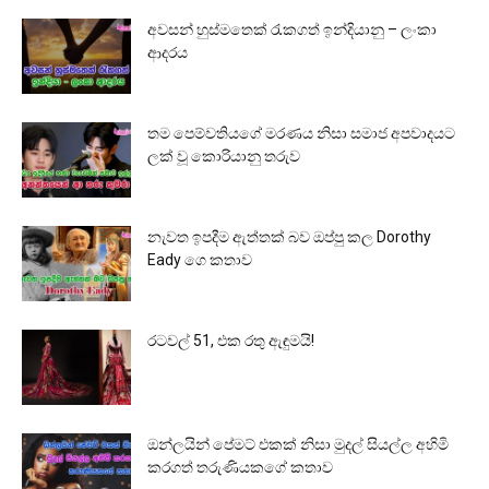
අවසන් හුස්මතෙක් රැකගත් ඉන්දියානු – ලංකා
ආදරය
තම පෙම්වතියගේ මරණය නිසා සමාජ අපවාදයට
ලක් වූ කොරියානු තරුව
නැවත ඉපදීම ඇත්තක් බව ඔප්පු කල Dorothy
Eady ගෙ කතාව
රටවල් 51, එක රතු ඇඳුමයි!
ඔන්ලයින් පේමට් එකක් නිසා මුදල් සියල්ල අහිමි
කරගත් තරුණියකගේ කතාව