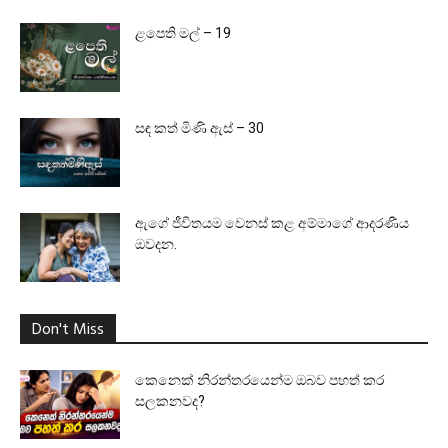
ළපෙති මල් – 19
සඳ කත් මිණි ඇස් – 30
ඇගේ ජීවිතයම වෙනස් කළ අම්මාගේ ආදරණීය
ඔවදන.
Don't Miss
කෙනෙක් නිරන්තරයෙන්ම ඔබව පහත් කර
සලකනවද?