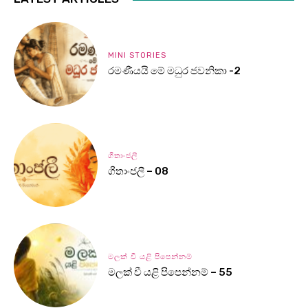
MINI STORIES
රමණීයයි මේ මධුර ජවනිකා -2
ගීතාංජලී
ගීතාංජලී – 08
මලක් වී යළි පිපෙන්නම්
මලක් වී යළි පිපෙන්නම් – 55