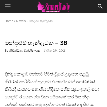
Home
Novels
මන්දාරම් හැන්දෑවක
මන්දාරම් හැන්දෑවක – 38
By
නිබන්ධිකා වන්නිනායක
මාර්තු 29, 2021
දිනිඳු කොළඹ එන්නට පිටත් වූයේ උදෑසන පළමු
හිරැරැස් පෙරිමියන්කුලමට එබෙන්නටත් හෝරාවක්
තිබියදී ය.පහව නොගිය නිදිමත සහිත කුඩා ඉනුලි වෙද
ගෙදරට රැගෙන ගිය වහා මේඝාගේ කර මත නිදා
ගත්තේ තාත්තාට සමු දෙන්නටවත් වගක් නැතිව ය.