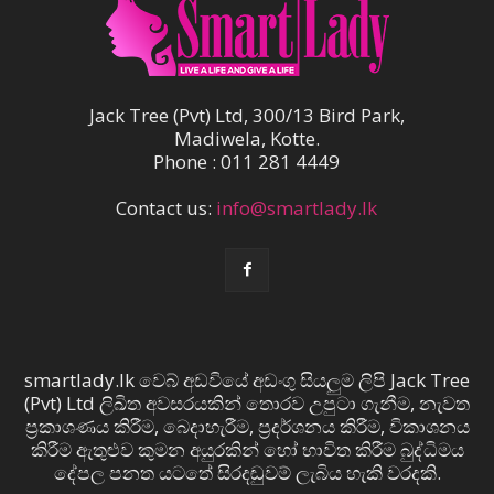
Jack Tree (Pvt) Ltd, 300/13 Bird Park,
Madiwela, Kotte.
Phone : 011 281 4449
Contact us:
info@smartlady.lk
smartlady.lk වෙබ් අඩවියේ අඩංගු සියලුම ලිපි Jack Tree
(Pvt) Ltd ලිඛිත අවසරයකින් තොරව උපුටා ගැනීම, නැවත
ප්‍රකාශණය කිරීම, බෙදාහැරීම, ප්‍රදර්ශනය කිරීම, විකාශනය
කිරීම ඇතුළුව කුමන අයුරකින් හෝ භාවිත කිරීම බුද්ධිමය
දේපල පනත යටතේ සිරදඬුවම් ලැබිය හැකි වරදකි.