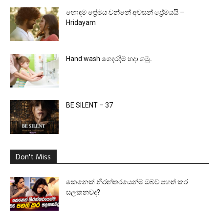
හොඳම ප්‍රේමය වන්නේ අවසන් ප්‍රේමයයි –
Hridayam
Hand wash ගෙදරදීම හදා ගමු..
BE SILENT – 37
Don't Miss
කෙනෙක් නිරන්තරයෙන්ම ඔබව පහත් කර
සලකනවද?