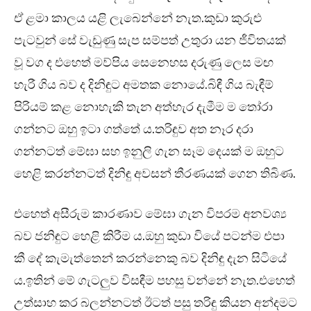
ඒ ළමා කාලය යළි ලැබෙන්නේ නැත.කුඩා කුරුළු
පැටවුන් සේ වැඩුණු සැප සම්පත් උතුරා යන ජීවිතයක්
වූ වග ද එහෙත් මව්පිය සෙනෙහස දරුණු ලෙස මඟ
හැරී ගිය බව ද දිනිඳුට අමතක නොයේ.බිඳී ගිය බැඳීම්
පිරියම් කළ නොහැකි තැන අත්හැර දැමීම ම තෝරා
ගන්නට ඔහු ඉටා ගත්තේ ය.තරිඳුව අත නෑර දරා
ගන්නටත් මේඝා සහ ඉනුලි ගැන සෑම දෙයක් ම ඔහුට
හෙළි කරන්නටත් දිනිඳු අවසන් තීරණයක් ගෙන තිබිණ.
එහෙත් අසීරුම කාරණාව මේඝා ගැන විපරම අනවශ්‍ය
බව ජනිඳුට හෙළි කිරීම ය.ඔහු කුඩා වියේ පටන්ම එපා
කී දේ කැමැත්තෙන් කරන්නෙකු බව දිනිඳු දැන සිටියේ
ය.ඉතින් මේ ගැටලුව විසඳීම පහසු වන්නේ නැත.එහෙත්
උත්සාහ කර බලන්නටත් ඊටත් පසු තරිඳු කියන අන්දමට