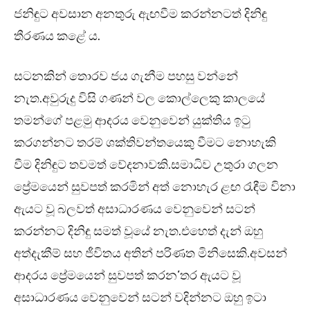
ජනිඳුට අවසාන අනතුරු ඇඟවීම කරන්නටත් දිනිඳු
තීරණය කළේ ය.
සටනකින් තොරව ජය ගැනීම පහසු වන්නේ
නැත.අවුරුදු විසි ගණන් වල කොල්ලෙකු කාලයේ
තමන්ගේ පළමු ආදරය වෙනුවෙන් යුක්තිය ඉටු
කරගන්නට තරම් ශක්තිවන්තයෙකු වීමට නොහැකි
වීම දිනිඳුට තවමත් වේදනාවකි.සමාධිව උතුරා ගලන
ප්‍රේමයෙන් සුවපත් කරමින් අත් නොහැර ළඟ රැඳීම විනා
ඇයට වූ බලවත් අසාධාරණය වෙනුවෙන් සටන්
කරන්නට දිනිඳු සමත් වූයේ නැත.එහෙත් දැන් ඔහු
අත්දැකීම් සහ ජීවිතය අතින් පරිණත මිනිසෙකි.අවසන්
ආදරය ප්‍රේමයෙන් සුවපත් කරන’තර ඇයට වූ
අසාධාරණය වෙනුවෙන් සටන් වදින්නට ඔහු ඉටා