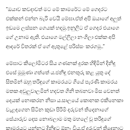
“ඔයාව කවදාවත් මට මේ කාමරේට මේ ගෙදරට
එක්කන් එන්න බැරි වෙයි මේඝා.ඒත් අපි ඔයාගේ අලුත්
ඉඩමෙ ලස්සන ගෙයක් හදමු.ඉනුලිට ඒ ගෙදර එයාගෙ
ගේ උනාම ඇති. එයාගෙ මල්ලිලා නංගිලා එක්ක අපි
ආදරේ විතරක් ඒ ගේ ඇතුළේ පරිස්සං කරගමු..”
මේඝාට කිලෝමීටර සිය ගණනක් දුරක හිඳිමින් දිනිඳු
එසේ මුමුණා ගත්තේ ය.ජනිඳු එනතුරු කළ යුතු දේ
සිතමින් ඔහු තරිඳුගේ කාමරයට ගියේ පැරණි කාමරය
මතක අවුලුවාලමින් හදවත ගිනි තබනවා මිස වෙනත්
දෙයක් නොකරන නිසා ය.සාලයේ කොනක එකිනෙකා
වැළඳගෙන සිටින කුඩා පිරිමි දරුවන් තිදෙනාගේ
සේයාරුව දෙස නොබලාම මතු මහලේ වූ තරිඳුගේ
කාමරයට යන්නට දිනිඳුට ඕනෑ විය.ඒ දරුවන් තිදෙනාට