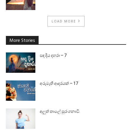
LOAD MORE
More Stories
සඳ දිය දහරා – 7
අරුමැති ආදරයක් – 17
අලුත් තාලේ සුරංගනාවී.