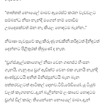
“තාත්තත් නොයෙල් මාමව ඇරෙස්ට් කරන වැඩවලට
සම්බන්ධ නිසා නැන්දි මගෙන් නම් පොඩිම
උපදෙසක්වත් ඕන නෑ කියල හොඳටම බැන්න..”
නිමාෂා පැවසුවේ කළකිරුණු හඬකිනි.තරිඳුටත් දිනිඳුටත්
දෙන්නට පිළිතුරක් තිබුණේ ද නැත.
“ඩ්‍රග්ස්,ඇල්කොහොල් නිසා වෙන ගෘහස්ථ හිංසන
ගැනයි, ගෑනු අය ඩ්‍රග් ඇඩික්ට් වෙන එක ගැනයි නැන්දි
ආණ්ඩුවටයි අනිත් මිනිස්සුන්ටයි බැන බැන
පත්තරවලටත් ආටිකල් දෙනව.ටීවි,රේඩියෝ, යූ ටියුබ්
වලත් කෑගහනව..දැන් බැලින්නම් ලංකාවෙ හොඳටම
ඩ්‍රග්ස් ඩීල් කරල තියෙන්නෙ නොයෙල් මාමා..දැන්