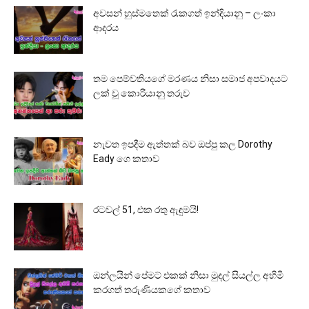
අවසන් හුස්මතෙක් රැකගත් ඉන්දියානු – ලංකා
ආදරය
තම පෙම්වතියගේ මරණය නිසා සමාජ අපවාදයට
ලක් වූ කොරියානු තරුව
නැවත ඉපදීම ඇත්තක් බව ඔප්පු කල Dorothy
Eady ගෙ කතාව
රටවල් 51, එක රතු ඇඳුමයි!
ඔන්ලයින් පේමට් එකක් නිසා මුදල් සියල්ල අහිමි
කරගත් තරුණියකගේ කතාව