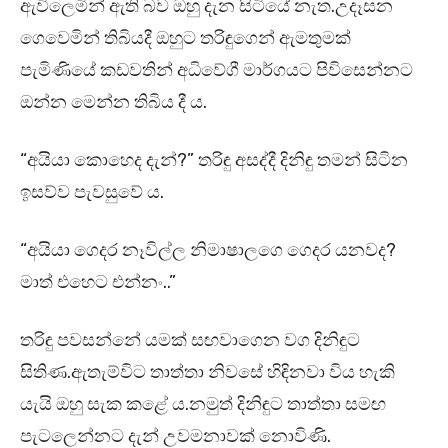
ඇවිලෙමින් ඇති බව ඔහු දැන සිටියේ නැත.උදෑසන
ගෙවෙමින් තිබියදී ඔහුට තරිඳුගෙන් ඇමතුමක්
පැමිණියේ කඩවතින් අධිවේගී මාර්ගයට පිවිසෙන්නට
ඔන්න මෙන්න තිබිය දී ය.
“අයියා කොහෙද දැන්?” තරිඳු අසද්දී දිනිඳු තමන් සිටින
ඉසව්ව පැවසුවේ ය.
“අයියා ගෙදර නෑවිල්ල නිමාෂාලගෙ ගෙදර යනවද?
මාත් එහෙට එන්නං..”
තරිඳු පවසන්නේ යමක් සඟවාගෙන වග දිනිඳුට
සිතිණ.ඇතැම්විට තාත්තා නිවසේ හිඳිනවා විය හැකි
යැයි ඔහු සැක කළේ ය.නමුත් දිනිඳුට තාත්තා සමඟ
පැටලෙන්නට දැන් උවමනාවක් නොවිණි.