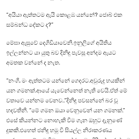
“අයියා ඇත්තටම ඇයි කොළඹ යන්නේ? ජොබ් එක
සම්බන්ධ දේකට ද?”
මේඝා ඇසුවේ දෙගිඩියාවෙනි.ඉනුලිගේ අයිතිය
ඉල්ලන්නට යා යුතු බව දිනිඳු පැවසූ අන්දම ඇයට
අමතක වන්නේ ද නැත.
“නංගි, මං ඇත්තටම යන්නේ ගෙදරට.අවුරුදු හයකින්
යන ගමනක්.ආයේ යැවෙන්නෙත් නැති වෙයි.ඒත් මේ
වතාවෙ යන්නම වෙනව..”දිනිඳු පවසන්නේ බර වූ
හදවතිනි. “මේ ගමන ඔයා වෙනුවෙන් යන ගමනක්.”
එසේ කියන්නට නොහැකි වීම ගැන ඔහුට දැනුණේ
දුකකි.එහෙත් ජනිඳු හමු වී සියල්ල නිරාකරණය