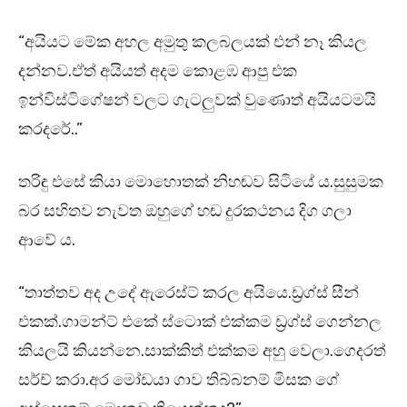
“අයියට මේක අහල අමුතු කලබලයක් එන් නෑ කියල
දන්නව.ඒත් අයියත් අදම කොළඹ ආපු එක
ඉන්විස්ටිගේෂන් වලට ගැටලුවක් වුණොත් අයියටමයි
කරදරේ..”
තරිඳු එසේ කියා මොහොතක් නිහඬව සිටියේ ය.සුසුමක
බර සහිතව නැවත ඔහුගේ හඬ දුරකථනය දිග ගලා
ආවේ ය.
“තාත්තව අද උදේ ඇරෙස්ට් කරල අයියෙ.ඩ්‍රග්ස් සීන්
එකක්.ගාමන්ට් එකේ ස්ටොක් එක්කම ඩ්‍රග්ස් ගෙන්නල
කියලයි කියන්නෙ.සාක්කිත් එක්කම අහු වෙලා.ගෙදරත්
සර්ච් කරා.අර මෝඩයා ගාව තිබ්බනම් මිසක ගේ