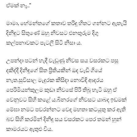
ඒමක් නෑ..”
මාමා, හේමන්තගේ කතාව තරිඳු හිතට ගන්නට ඇතැයි
දිනිඳුට සිතුණේ ඔහු නිවසට එනතුරුම දිගු
කල්පනාවකට පැටලී සිටි නිසා ය.
උපන්දා පටන් හැදී වැඩුණු නිවස සය වසරකට පසු
දකිද්දී දිනිඳුගේ සිත ප්‍රීතියකින් ඔද වැඩී ගියේ
නැත.සුවිසාල මැදුරක කිසිදා නොවිඳි ආදරය
පෙරිමියන්කුලම කුඩා නිවසේ පිරී තිබූ හැටි ඔහු ඒ
වෙනුවට සිහි කළේ ය.බිනරගේ නිවසට යාබද ඉඩමක්
මේඝා නමට පවරන්නට වෙද මහතා කටයුතු කර ඇති
බව සිහි කරමින් දිනිඳු සය වසරකට පෙර තමන් හුන්
කාමරයට ඇතුළු විය.