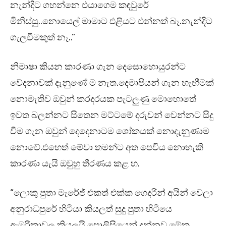
නැන්දිට ගහන්නෙ එයාගෙම කඳවුරේ
මිනිස්සු..නොයෙල් මාමාට එළියට එන්නත් බෑ.නැන්දිට
ගැලවීමකුත් නෑ..”
නිමාෂා කියන කාරණා ගැන දෙසොහොයුරන්ට
වේදනාවක් දැනුණේ ම නැත.දෙමාපියන් ගැන හැඟීමක්
නොමැතිව ඔවුන් කරදරයක පැටලුණු මොහොතේ
ඉවත බලන්නට සිතෙන මට්ටමේ දරුවන් වෙන්නට සිදු
වීම ගැන ඔවුන් දෙදෙනාටම ශෝකයක් නොදැනුණාම
නොවේ.එහෙත් මේවා තමන්ට අත පෙවිය නොහැකි
කාරණා යැයි ඔවුහු තීරණය කළ හ.
“ලොකු පුතා මැරේජ් එකත් එක්ක ගෙදරින් අයින් වෙලා
අනුරාධපුරේ හිටියා කියලත් සුදු පුතා හිටියෙ
ඇමරිකාවල කියලයි පොලිසියෙන් දන්නව.මේක