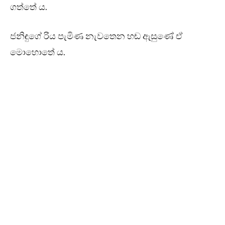
ගත්තේ ය.
ජනිඳුගේ රිය පැමිණ නැවතෙන හඬ ඇසුණේ ඒ
මොහොතේ ය.