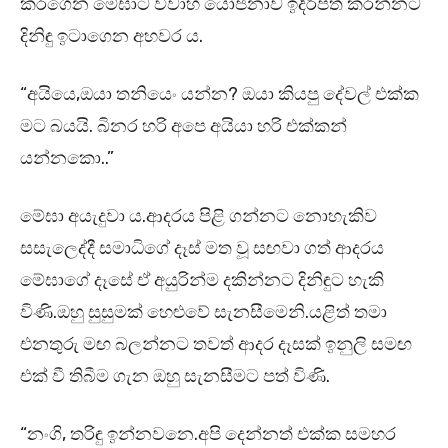
කරගෙන මේඝාට විවාහ යෝජනාව ඉදිරිපත් කරන්නට
දිනිඳු ඉටාගෙන අහවර ය.
“අයියෙ,ඔයා තනියෙං යන්න? ඔයා කියපු දේවල් එක්ක
මට බයයි. බිනර හරි අපෙ අයියා හරි එක්කන්
යන්නකො..”
මේඝා අයැදුවා ය.ආදරය පිළි ගන්නට නොහැකිව
සසැලෙද්දී සමාධිගේ දෑස් මත වූ සඟවා ගත් ආදරය
මේඝාගේ දෑසේ ඒ අයුරින්ම දකින්නට දිනිඳුට හැකි
විණි.ඔහු සුසුමක් හෙළුවේ සැනසීමෙනි.යළිත් තමා
එනතුරු මඟ බලන්නට තවත් ආදර දෑසක් ඉනුලි සමඟ
එක් වී තිබීම ගැන ඔහු සැනසීමට පත් විණි.
“නංගි, තරිඳු ඉන්නවනෙ.අපි දෙන්නත් එක්ක සමහර