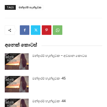
TAGS
මන්දාරම් හැන්දෑවක
අනෙක් කොටස්
මන්දාරම් හැන්දෑවක – අවසාන කොටස
මන්දාරම් හැන්දෑවක -45
මන්දාරම් හැන්දෑවක -44