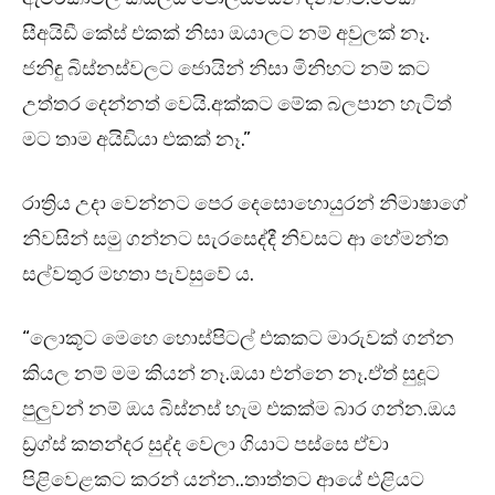
සීඅයිඩී කේස් එකක් නිසා ඔයාලට නම් අවුලක් නෑ.
ජනිඳු බිස්නස්වලට ජොයින් නිසා මිනිහට නම් කට
උත්තර දෙන්නත් වෙයි.අක්කට මේක බලපාන හැටිත්
මට තාම අයිඩියා එකක් නෑ.”
රාත්‍රිය උදා වෙන්නට පෙර දෙසොහොයුරන් නිමාෂාගේ
නිවසින් සමු ගන්නට සැරසෙද්දී නිවසට ආ හේමන්ත
සල්වතුර මහතා පැවසුවේ ය.
“ලොකූට මෙහෙ හොස්පිටල් එකකට මාරුවක් ගන්න
කියල නම් මම කියන් නෑ.ඔයා එන්නෙ නෑ.ඒත් සුදූට
පුලුවන් නම් ඔය බිස්නස් හැම එකක්ම බාර ගන්න.ඔය
ඩ්‍රග්ස් කතන්දර සුද්ද වෙලා ගියාට පස්සෙ ඒවා
පිළිවෙළකට කරන් යන්න..තාත්තට ආයේ එළියට