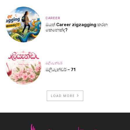
CAREER
ඔයත් Career zigzagging කරන
කෙනෙක්ද?
ඔලියැන්ඩර්
ඔලියැන්ඩර් – 71
LOAD MORE