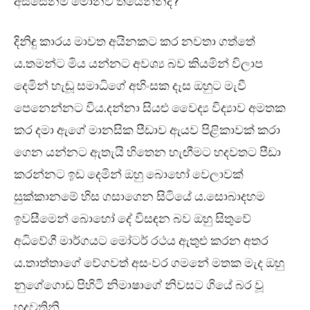
අස්සෙනම් මොනව තියෙන්නද?”
දිනිඳු කාරය මාවත අයිනකට කර නවතා ගත්තේ
ය.තමන්ට මිය යන්නට අවශ්‍ය බව කියමින් විලාප
දෙමින් හැඬූ සමාධිගේ අහිංසක දෑස ඔහුට මැවී
පෙනෙන්නට විය.දන්නා සියළු වෛද්‍ය විද්‍යාව අමතක
කර දමා ඇගේ මානසික පීඩාව ඇයව පිළිකාවක් කරා
ගෙන යන්නට ඇතැයි හිතෙන හැඟීමට හදවතට පීඩා
කරන්නට ඉඩ දෙමින් ඔහු බොහෝ වෙලාවක්
සුක්කානමේ හිස ගසාගෙන සිටියේ ය.සොබාදහම
ඉවසීමෙන් බොහෝ දේ විසඳන බව ඔහු සිතුවේ
අධිවේගී මාර්ගයට මෝටර් රථය ඇතුළු කරන අතර
ය.තාත්තාගේ වේගවත් අසංවර ගමනේ මතක මැද ඔහු
නුගේගොඩ පිහිටි නිමාෂාගේ නිවසට ගියේ බර වූ
හදවතිනි.