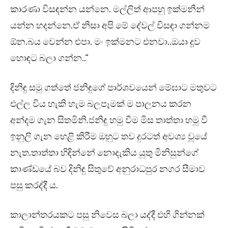
කාරණා විසඳන්න යන්නෙ. මල්ලිත් ආපහු ඉක්මනින්
යන්න හදන්නෙ.ඒ නිසා අපි මේ දේවල් විසඳා ගන්නම
ඕන.බය වෙන්න එපා. මං ඉක්මනට එනවා..ඔයා දූව
හොඳට බලා ගන්න..”
දිනිඳු සමු ගත්තේ ජනිඳුගේ පාර්ශවයෙන් මේඝාට මතුවට
එල්ල විය හැකි හැම බලපෑමක් ම පාලනය කරන
අන්දම ගැන සිතමිනි.ජනිඳු හමු වීම මිස තාත්තා හමු වී
ඉනුලි ගැන හෙළි කිරීම ඔහුට තව දුරටත් අවශ්‍ය වූයේ
නැත.තාත්තා හිඳින්නේ නොදැකිය යුතු මිනිසුන්ගේ
කාණ්ඩයේ බව දිනිඳු සිතුවේ අනුරාධපුර නගර සීමාව
පසු කරද්දී ය.
කාලාන්තරයකට පසු නිවෙස බලා යද්දී එහි ගින්නක්