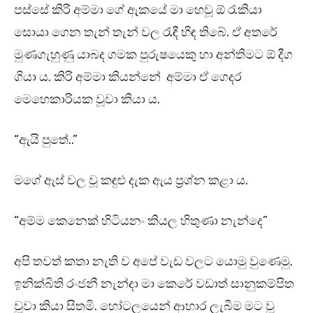
පස්සේ කිරි අම්මා ගේ ඇකයේ මා හෙවූ ඕ රැකියා
සොයා ගෙන තැන් තැන් වල රැඳී හිඳ තිබේ. ඒ අතරේ
මුණගැහුණු යාබද ගමක පුරුෂයෙකු හා අන්තිමට ඕ දීග
ගියා ය. කිරි අම්මා කියන්නේ අම්මා ඒ ගෙදර
මෙහෙකාරියක වූවා කියා ය.
“ඇයි පුතේ..”
මගේ ඇස් වල වූ කඳුළු දැක ඇය ප්‍රශ්න කළා ය.
“අම්ම කෙනෙක් හිටියනං කියල හිතුණා නැන්දෙ”
අපි තවත් කතා නැති ව අපේ වැඩ වලට යොමු වුණෙමු.
ඉනික්බිති රංජනී නැන්දා මා කෙරේ වඩාත් සානුකම්පිත
වූවා කියා සිතමි. හෝටලයෙන් ආහාර ලැබීම මට වූ