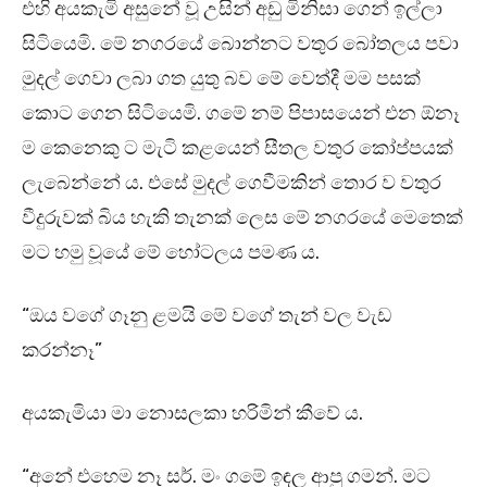
එහි අයකැමි අසුනේ වූ උසින් අඩු මිනිසා ගෙන් ඉල්ලා
සිටියෙමි. මේ නගරයේ බොන්නට වතුර බෝතලය පවා
මුදල් ගෙවා ලබා ගත යුතු බව මේ වෙත්දී මම පසක්
කොට ගෙන සිටියෙමි. ගමේ නම් පිපාසයෙන් එන ඕනෑ
ම කෙනෙකු ට මැටි කළයෙන් සීතල වතුර කෝප්පයක්
ලැබෙන්නේ ය. එසේ මුදල් ගෙවීමකින් තොර ව වතුර
වීදුරුවක් බිය හැකි තැනක් ලෙස මේ නගරයේ මෙතෙක්
මට හමු වූයේ මේ හෝටලය පමණ ය.
“ඔය වගේ ගෑනු ළමයි මේ වගේ තැන් වල වැඩ
කරන්නෑ”
අයකැමියා මා නොසලකා හරිමින් කීවේ ය.
“අනේ එහෙම නෑ සර්. මං ගමේ ඉඳල ආපු ගමන්. මට