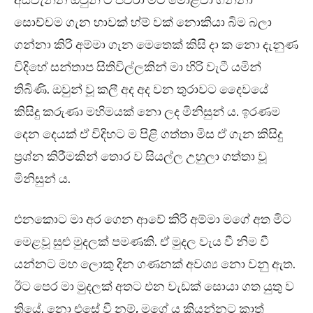
අස්වැන්න ඔවුන් ට පවරා මිට මොළවා ගන්නා
සොච්චම ගැන හාවක් හ්ම් වක් නොකියා බිම බලා
ගන්නා කිරි අම්මා ගැන මෙතෙක් කිසි දා ක නො දැනුණ
විදිහේ සන්තාප සිතිවිල්ලකින් මා හිරි වැටී යමින්
තිබිණි. ඔවුන් වූ කලී අද අද වන තුරාවට දෛවයේ
කිසිදු කරුණා මහිමයක් නො ලද මිනිසුන් ය. ඉරණම
දෙන දෙයක් ඒ විදිහට ම පිළි ගත්තා මිස ඒ ගැන කිසිදු
ප්‍රශ්න කිරීමකින් තොර ව සියල්ල උහුලා ගත්තා වූ
මිනිසුන් ය.
එනකොට මා අර ගෙන ආවේ කිරි අම්මා මගේ අත මිට
මෙළවූ සුළු මුදලක් පමණකි. ඒ මුදල වැය වී නිම වී
යන්නට මහ ලොකු දින ගණනක් අවශ්‍ය නො වනු ඇත.
ඊට පෙර මා මුදලක් අතට එන වැඩක් සොයා ගත යුතු ව
තියේ. නො එසේ වී නම්, මගේ ය කියන්නට කාත්