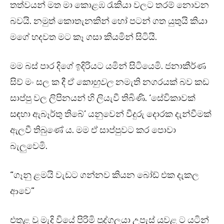
තත්වයන් මත මා කොළඹ රැකියා වලට තරම් නොවන
බවයි. නමුත් කොතැනකින් හෝ පටන් ගත යුතුයි කියා
මගේ හදවත මට කෑ ගසා කියමින් සිටියි.
මම බස් පාර දිගේ ඉදිරියට යමින් සිටියෙමි. ජනාකීර්ණ
සිව් මං සල ක දී ඒ
කොහුවල
නමැති නගරයක් බව කඩ
සාප්පු වල ලිපිනයන් හි ලියැවී තිබිණි. ‘සේවිකාවක්
සඳහා ඇබෑර්තු තිබේ’ යනුවෙන් වීදුරු දොරක දැන්වීමක්
ඇලවී තිබුණේ ය. මම ඒ සාප්පුවට කර පොවා
බැලුවෙමි.
“ගෑනු ළමයි වැඩට ගන්නව කියන බෝඩ් එක දැකල
ආවෙ”
එතුළ වූ මැදි වියේ පිරිමි පුද්ගලයා උපැස් යුවළ ට යටින්