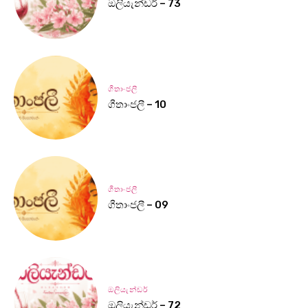
ඔලියැන්ඩර් – 73
ගීතාංජලී
ගීතාංජලී – 10
ගීතාංජලී
ගීතාංජලී – 09
ඔලියැන්ඩර්
ඔලියැන්ඩර් – 72