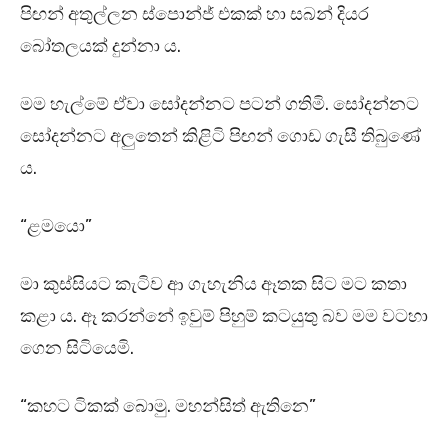
පිඟන් අතුල්ලන ස්පොන්ජ් එකක් හා සබන් දියර
බෝතලයක් දුන්නා ය.
මම හැල්මේ ඒවා සෝදන්නට පටන් ගතිමි. සෝදන්නට
සෝදන්නට අලුතෙන් කිළිටි පිඟන් ගොඩ ගැසී තිබුණේ
ය.
“ළමයො”
මා කුස්සියට කැටිව ආ ගැහැනිය ඈතක සිට මට කතා
කළා ය. ඈ කරන්නේ ඉවුම් පිහුම් කටයුතු බව මම වටහා
ගෙන සිටියෙමි.
“කහට ටිකක් බොමු. මහන්සිත් ඇතිනෙ”