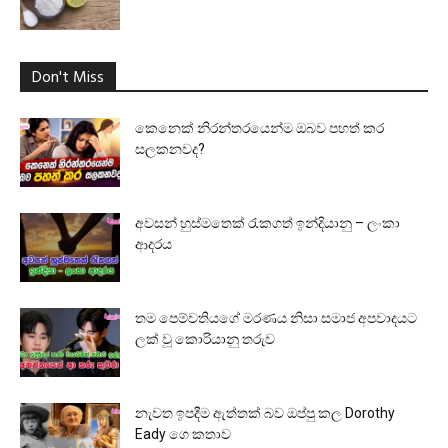
Don't Miss
කෙනෙක් නිරන්තරයෙන්ම ඔබව පහත් කර
සලකනවද?
අවසන් හුස්මතෙක් රැකගත් ඉන්දියානු – ලංකා
ආදරය
තම පෙම්වතියගේ මරණය නිසා සමාජ අපවාදයට
ලක් වූ කොරියානු තරුව
නැවත ඉපදීම ඇත්තක් බව ඔප්පු කල Dorothy
Eady ගෙ කතාව