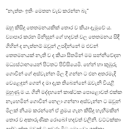
“නැත්තං ඉතිං මෙතන වැඩ කරන්න බෑ”
ඔහු කිසිදු තෙතමනයකික් තොර ව කියා දැමුවේ ය.
ව්‍යාපාර කරන මිනිසුන් ගේ හදවත් වල තෙතමනය සිඳී
ගිහින් ද නැත්නම් ඔවුන් උපදින්නේ ම එවන්
තෙතමනයක් නැති ව ද කියා සිතමින් මම සන්නිවේදන
මධ්‍යස්ථානයෙන් පිටතට පිවිසියෙමි. හේන් හා කුඹුරු
ගොවීන් ගේ අස්වැන්න මිල දී ගන්න ට එන අතරමැදි
වෙළෙඳුන් ගෙන් ද මා දැක තිබෙන්නේ ඔවැනි වියළි
මුහුණු ම ය. ගිනි මද්දහනේ කාෂ්ටක පොළොවත් එක්ක
නැහෙමින් ගොවීන් නෙලා ගන්නා අස්වැන්න ට ඔවුන්
මිලක් නියම කරන්නේ ඒ ශ්‍රමය ගැන කිසිදු හැඟීමකින්
තොර ව අකාරුණික රොබෝ හදවත් වලිනි. වට්ටක්කා