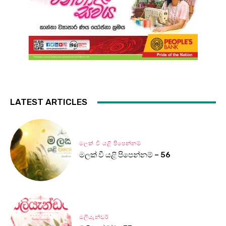
LATEST ARTICLES
මලක් වී යළි පිපෙන්නම්
මලක් වී යළි පිපෙන්නම් – 56
ඔලියැන්ඩර්