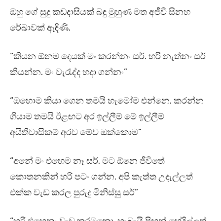
ඔහු ගේ සුදු කඩදාසියක් බඳු මුහුණ මත අජීවී සිනහ
රේඛාවක් ඇඳිණි.
“කියන ඕනම දෙයක් මං කරන්නං සර්. හරි නැත්නං සර්
කියන්න. මං වැරැද්ද හදා ගන්නං”
“ඔහොම කියා ගෙන තමයි හැමෝම එන්නෙ. කරන්න
ගියාම තමයි ඊළඟට අර ඉල්ලීම් මේ ඉල්ලීම්
අයිතිවාසිකම් අරව මේව ඔක්කොම”
“අනේ මං එහෙම නෑ සර්. මට ඕනෙ ජීවිතේ
කොතනකින් හරි පටං ගන්න. අපි කැත්ත උදැල්ලත්
එක්ක වැඩ කරල පුරුදු මිනිස්සු සර්”