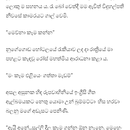
ලොකු ම සහනය ය. රෑ බෝ වෙත්දී මම ඇවිත් විදුහල්පති
නිවසේ කාමරයට ගාල් වෙමි.
“මෙව්නා කෑම කන්න”
නුගේගොඩ හෝටලයේ රැකියාව ලද දා රාත්‍රියේ මා
පහළට කැඳවූ රෝස් මහත්මිය ආරාධනා කළා ය.
“මං කෑම එළියෙං ගත්තා මැඩම්”
අසල අසුනක හිඳ රූපවාහිනියේ ඉංග්‍රීසි ගීත
ඇල්බමයකට නෙතු යොමා උන් බුම්මට්ටා හිස හරවා
බලනු මගේ අඩැසට පෙනිණි.
“ඇයි අනේ…සල්ලි දීල කෑම ගන්න ඕන නෑනෙ. මෙහෙං