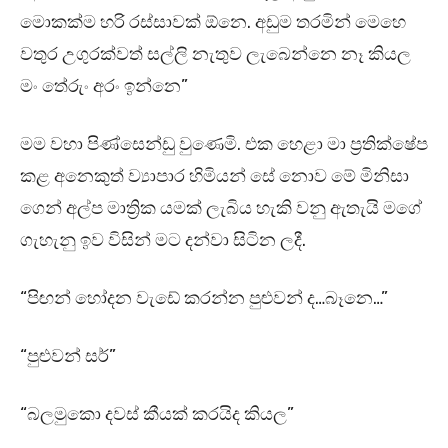
මොකක්ම හරි රස්සාවක් ඕනෙ. අඩුම තරමින් මෙහෙ
වතුර උගුරක්වත් සල්ලි නැතුව ලැබෙන්නෙ නෑ කියල
මං තේරුං අරං ඉන්නෙ”
මම වහා පිණ්සෙන්ඩු වුණෙමි. එක හෙළා මා ප්‍රතික්ෂේප
කළ අනෙකුත් ව්‍යාපාර හිමියන් සේ නොව මේ මිනිසා
ගෙන් අල්ප මාත්‍රික යමක් ලැබිය හැකි වනු ඇතැයි මගේ
ගැහැනු ඉව විසින් මට දන්වා සිටින ලදී.
“පිඟන් හෝදන වැඩේ කරන්න පුළුවන් ද…බෑනෙ…”
“පුළුවන් සර්”
“බලමුකො දවස් කීයක් කරයිද කියල”