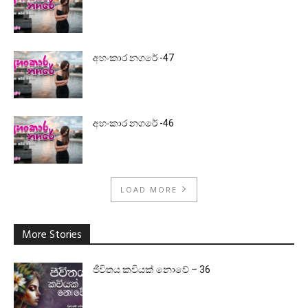
අහංකාර නගරේ -47
අහංකාර නගරේ -46
LOAD MORE
More Stories
ජීවිතය කවියක් නොවේ – 36