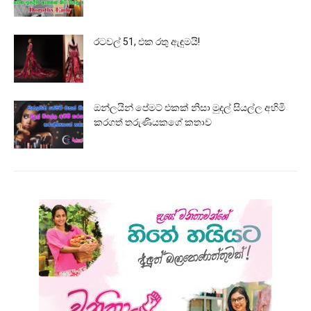
රටවල් 51, එක රතු ඇඳුමයි!
ඔන්ලයින් පේමට් එකක් නිසා මුදල් සියල්ල අහිමි
කරගත් තරුණියකගේ කතාව