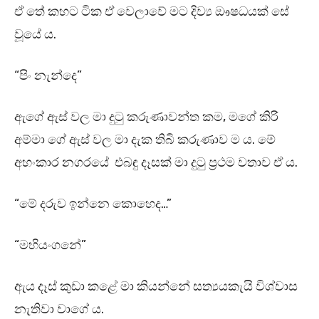
ඒ තේ කහට ටික ඒ වෙලාවේ මට දිව්‍ය ඖෂධයක් සේ
වූයේ ය.
“පිං නැන්දෙ”
ඇගේ ඇස් වල මා දුටු කරුණාවන්ත කම, මගේ කිරි
අම්මා ගේ ඇස් වල මා දැක තිබි කරුණාව ම ය. මේ
අහංකාර නගරයේ එබඳු දෑසක් මා දුටු ප්‍රථම වතාව ඒ ය.
“මේ දරුව ඉන්නෙ කොහෙද…”
“මහියංගනේ”
ඇය දෑස් කුඩා කළේ මා කියන්නේ සත්‍යයකැයි විශ්වාස
නැතිවා වාගේ ය.