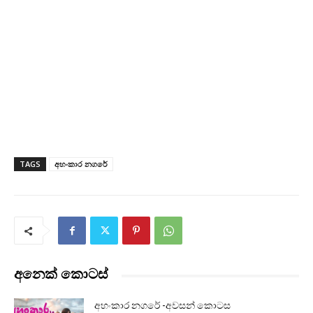
TAGS
අහංකාර නගරේ
අනෙක් කොටස්
අහංකාර නගරේ -අවසන් කොටස