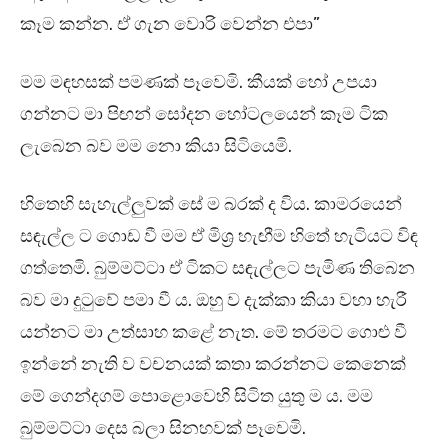
කෑම කන්න. ඒ ගැන වොරි වෙන්න එපා”
මම මඳහසක් පමණක් පෑවෙමි. කීයක් හෝ උපයා
ගන්නට මා පිඟන් සෝදන හෝටලයෙන් කෑම ටික
ලැබෙන බව මම නො කියා සිටියෙමි.
හිතෙහි සැහැල්ලුවක් සේ ම බරක් ද විය. කාමරයෙන්
සඳැල්ල ට ගොඩ වී මම ඒ මිශ්‍ර හැඟීම හිතේ හැටියට විඳ
ගත්තෙමි. බුම්මට්ටා ඒ ටිකට සඳැල්ලට පැමිණ තිබෙන
බව මා දුටුවේ පමා වී ය. ඔහු ව දැක්කා කියා වහා හැරී
යන්නට මා උත්සාහ කළේ නැත. මේ තරමට ගොළු වී
ඉන්නේ නැති ව වචනයක් කතා කරන්නට කෙනෙක්
මේ ගෙන්දගම් පොළොවෙහි සිටිත යුතු ම ය. මම
බුම්මට්ටා දෙස බලා සිනහවක් පෑවෙමි.