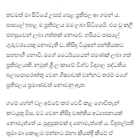
තවමත් මා සිටියේ උසස් පෙළ ප්‍රතිඵල ආ ගමන් ය.
පාසලේ ඉහළ ම ප්‍රතිඵලය මම ලබා සිටියෙමි. එය වූ කලී
පහසුවෙන් ලබා ගත්තක් නොවේ. හරියට පාසලේ
ගුරුවරයෙකු නොමැති ව, කිසිදු ටියුෂන් පන්තියකට
සහභාගී නොවී, මගේ ධෛර්යයෙන් පමණක් ලබා ගත්
ප්‍රතිඵලයකි. නමුත් ශ්‍රී ලංකාවේ විශ්ව විද්‍යාල පද්ධතිය
බලාපොරොත්තු වෙන ශිෂ්‍යාවක් වන්නට තරම් මගේ
ප්‍රතිඵලය ප්‍රමාණවත් නොවනු ඇත.
ගමේ හේන් වල අව්වේ කර වෙවී කළ ගොවිතැන්
කටයුතු මිස, මට වෙන කිසිදු වෘත්තීය අධ්‍යාපනයක්
නොමැත්තේ ය. සුදුසුකමක් ද නොමැත්තේ ය. විදුහල්පති
තුමා මා කොළඹ එන්නට ඕනා කියත්දී කීවේ ඒ