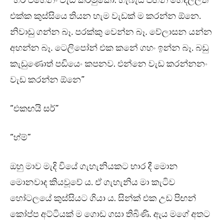
“හරි එහෙනං වැඩ කරමුකො. හැබැයි පිඟන් හේදිල්ලත්
එක්ක කුස්සියෙ තියන හැම වැඩක් ම කරන්න ඕනෙ.
නිවාඩු ගන්න බෑ. පරක්කු වෙන්න බෑ. වේලාසන යන්න
අහන්න බෑ. ටෙලිපෝන් එක කනේ ගහං ඉන්න බෑ. බඩු
කැඩුණොත් පඩියෙං කපනව. එන්නෙ වැඩ කරන්නනං
වැඩ කරන්න ඕනෙ”
“එකඟයි සර්”
“හ්ම්”
ඔහු මාව මැදි වියේ ගැහැනියකට භාර දී මොන
මොනවාද කියවූවේ ය. ඒ ගැහැනිය මා කැටිව
හෝටලයේ කුස්සියට ගියා ය. සින්ක් එක උඩ පිඟන්
කෝප්ප අට්ටියක් ම ගොඩ ගසා තිබිණි. ඇය මගේ අතට