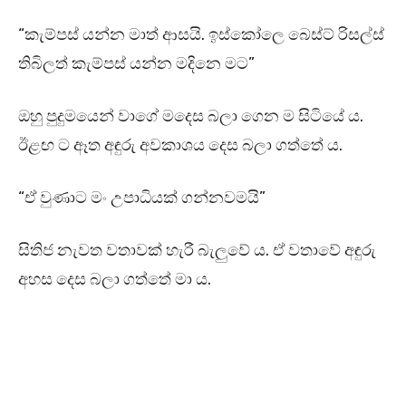
“කැම්පස් යන්න මාත් ආසයි. ඉස්කෝලෙ බෙස්ට් රිසල්ස්
තිබිලත් කැම්පස් යන්න මදිනෙ මට”
ඔහු පුදුමයෙන් වාගේ මදෙස බලා ගෙන ම සිටියේ ය.
ඊළඟ ට ඈත අඳුරු අවකාශය දෙස බලා ගත්තේ ය.
“ඒ වුණාට මං උපාධියක් ගන්නවමයි”
සිතිජ නැවත වතාවක් හැරී බැලුවේ ය. ඒ වතාවේ අඳුරු
අහස දෙස බලා ගත්තේ මා ය.