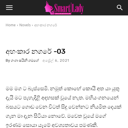
Home
Novels
අහංකාර නගරේ
අහංකාර නගරේ -03
By
ගංගා ෂයිනි ගමගේ
අප්‍රේල් 6, 2021
මම මග ට බැස්සෙමි. නමුත් කොහේ කොයි අත යා යුතු
දැයි මට පැහැදිළි අදහසක් වූයේ නැත. මහියංගනයෙන්
බසයට ගොඩ වෙන විටත් සිදු වෙන්නට නියමිත දෙයක්
ගැන මා දැන සිටියා නොවේ. මවෙත වූයේ මගේ
ඉරණම සොයා යෑමේ අවශ්‍යතාවය පමණකි.