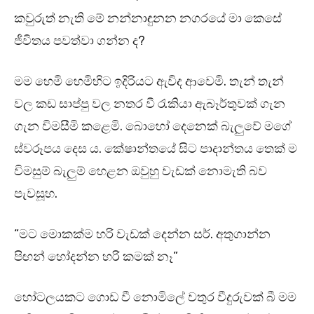
කවුරුත් නැති මේ නන්නාඳුනන නගරයේ මා කෙසේ
ජීවිතය පවත්වා ගන්න ද?
මම හෙමි හෙමිහිට ඉදිරියට ඇවිද ආවෙමි. තැන් තැන්
වල කඩ සාප්පු වල නතර වී රැකියා ඇබෑර්තුවක් ගැන
ගැන විමසීමි කළෙමි. බොහෝ දෙනෙක් බැලුවේ මගේ
ස්වරූපය දෙස ය. කේෂාන්තයේ සිට පාදාන්තය තෙක් ම
විමසුම් බැලුම් හෙළන ඔවුහු වැඩක් නොමැති බව
පැවසූහ.
“මට මොකක්ම හරි වැඩක් දෙන්න සර්. අතුගාන්න
පිඟන් හෝදන්න හරි කමක් නෑ”
හෝටලයකට ගොඩ වී නොමිලේ වතුර වීදුරුවක් බී මම