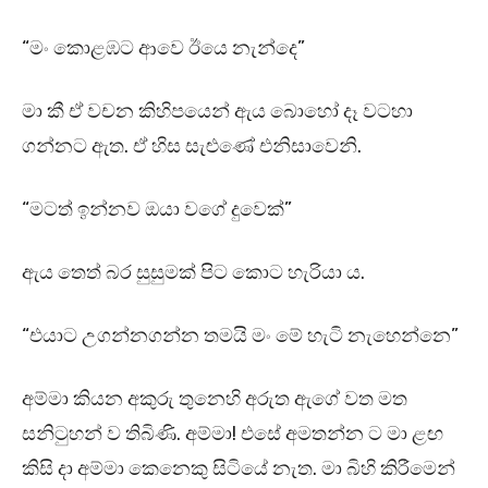
“මං කොළඹට ආවෙ ඊයෙ නැන්දෙ”
මා කී ඒ වචන කිහිපයෙන් ඇය බොහෝ දෑ වටහා
ගන්නට ඇත. ඒ හිස සැළුණේ එනිසාවෙනි.
“මටත් ඉන්නව ඔයා වගේ දුවෙක්”
ඇය තෙත් බර සුසුමක් පිට කොට හැරියා ය.
“එයාට උගන්නගන්න තමයි මං මේ හැටි නැහෙන්නෙ”
අම්මා කියන අකුරු තුනෙහි අරුත ඇගේ වත මත
සනිටුහන් ව තිබිණි. අම්මා! එසේ අමතන්න ට මා ළඟ
කිසි දා අම්මා කෙනෙකු සිටියේ නැත. මා බිහි කිරීමෙන්