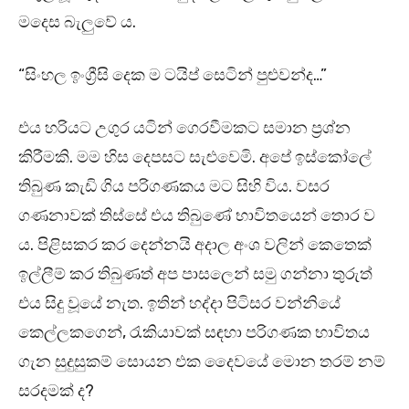
මදෙස බැලුවේ ය.
“සිංහල ඉංග්‍රීසි දෙක ම ටයිප් සෙටින් පුළුවන්ද…”
එය හරියට උගුර යටින් ගෙරවීමකට සමාන ප්‍රශ්න
කිරීමකි. මම හිස දෙපසට සැළුවෙමි. අපේ ඉස්කෝලේ
තිබුණ කැඩි ගිය පරිගණකය මට සිහි විය. වසර
ගණනාවක් තිස්සේ එය තිබුණේ භාවිතයෙන් තොර ව
ය. පිළිසකර කර දෙන්නයි අදාල අංශ වලින් කෙතෙක්
ඉල්ලීම් කර තිබුණත් අප පාසලෙන් සමු ගන්නා තුරුත්
එය සිදු වූයේ නැත. ඉතින් හද්දා පිටිසර වන්නියේ
කෙල්ලකගෙන්, රැකියාවක් සඳහා පරිගණක භාවිතය
ගැන සුදුසුකම් සොයන එක දෛවයේ මොන තරම් නම්
සරදමක් ද?