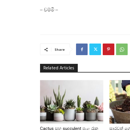
– චම්මි –
Share
Related Articles
Cactus සහ succulent පැළ රැක
සාරවත් ග