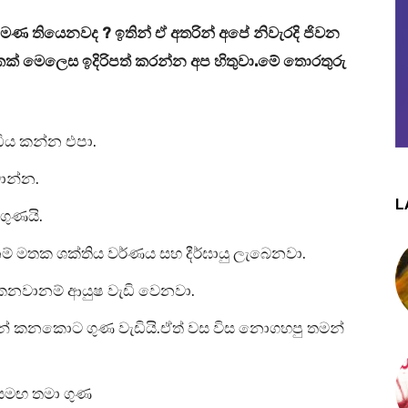
?
කොපමණ තියෙනවද
ඉතින් ඒ අතරින් අපේ නිවැරදි ජිවන
.
් මෙලෙස ඉදිරිපත් කරන්න අප හිතුවා
මේ තොරතුරු
.
ඩිය කන්න එපා
.
බොන්න
L
.
ගුණයි
.
 මතක ශක්තිය වර්ණය සහ දීර්ඝායු ලැබෙනවා
.
කනවානම් ආයුෂ වැඩි වෙනවා
.
ින් කනකොට ගුණ වැඩියි
ඒත් වස විස නොගහපු තමන්
 සමඟ තමා ගුණ