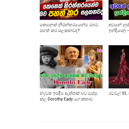
කෙනෙක් නිරන්තරයෙන්ම ඔබව
අවසන් හුස
පහත් කර සලකනවද?
ඉන්දියානු
නැවත ඉපදීම ඇත්තක් බව ඔප්පු
රටවල් 51, 
කල Dorothy Eady ගෙ කතාව