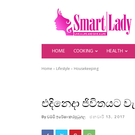
SmartLady
HOME
COOKING
HEALTH
Home
Lifestyle
Housekeeping
එදිනෙදා ජිවිතයට ව
By
චම්මි ඉරේෂා කරපුටුගල
ජනවාරි 13, 2017