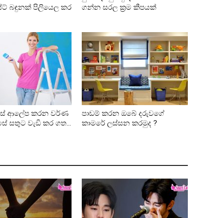
් බඳුනක් පිලියෙල කර
ගන්න සරල ක්‍රම කීපයක්
සේ ආලේප කරන වර්ණ
පාඩම් කරන ඔබේ දරුවගේ
සේ සතුට වැඞි කර ගත...
කාමරේ ලස්සන කරමුද ?