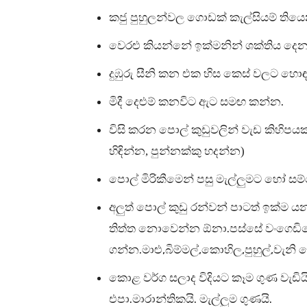
කජු පුහුලන්වල ගොඩක් කැල්සියම් තිය
වෙරළු කියන්නේ ඉක්මනින් ශක්තිය දෙන
දුඹුරු සීනි කන එක හිස කෙස් වලට හොඳ
.
මිදී දෙළුම් කනවිට ඇට සමඟ කන්න
විසි කරන පොල් කුඩුවලින් වැඩ කිහිපයක
හිඳින්න,
පුන්නක්කු හදන්න)
පොල් මිරිකීමෙන් පසු මැල්ලුමට හෝ ස
අලුත් පොල් කුඩු රන්වන් පාටත් ඉක්ම
.
තිත්ත නොවෙන්න ඕනා
පස්සේ වංගෙඩියේ
.
,
,
,
,
ගන්න
මාළු
බිම්මල්
කොහිල
පුහුල්
වැනි 
කොළ වර්ග සලාද විදියට කෑම ගුණ වැඩිය
.
.
.
එපා
මාරාන්තිකයි
මැල්ලුම ගුණයි