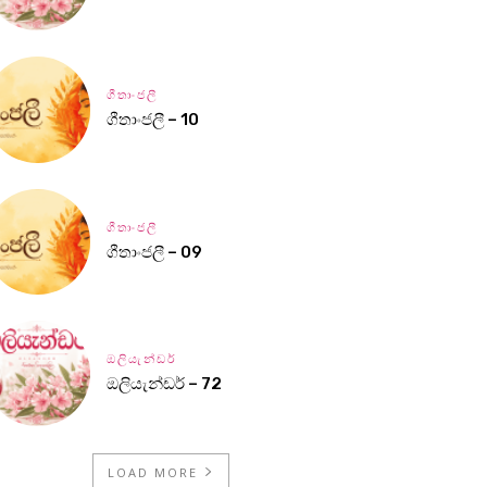
ගීතාංජලී
ගීතාංජලී – 10
ගීතාංජලී
ගීතාංජලී – 09
ඔලියැන්ඩර්
ඔලියැන්ඩර් – 72
LOAD MORE