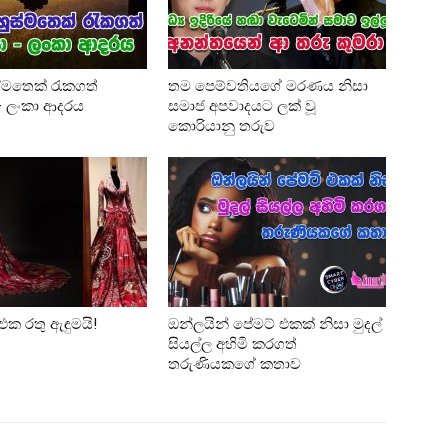
්මතෙක් රැකගත්
තම පෙම්වතියගේ මරණය නිසා
 – ලංකා ආදරය
සමාජ අපවාදයට ලක් වූ
කොරියානු තරුව
එක රතු ඇඳුමයි!
ඔන්ලයින් පේමට් එකක් නිසා මුදල්
සියල්ල අහිමි කරගත්
තරුණියකගේ කතාව