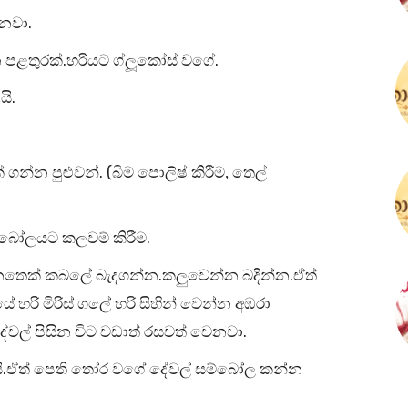
.
ෙනවා
.
.
 පළතුරක්
හරියට ග්ලූකෝස් වගේ
.
යි
. (
් ගන්න පුළුවන්
බිම පොලිෂ් කිරීම,
තෙල්
.
ම්බෝලයට කලවම් කිරීම
.
.
 යනතෙක් කබලේ බැදගන්න
කලුවෙන්න බදින්න
ඒත්
 හරි මිරිස් ගලේ හරි සිහින් වෙන්න අඹරා
.
දේවල් පිසින විට වඩාත් රසවත් වෙනවා
.
ි
ඒත් පෙති තෝර වගේ දේවල් සම්බෝල කන්න