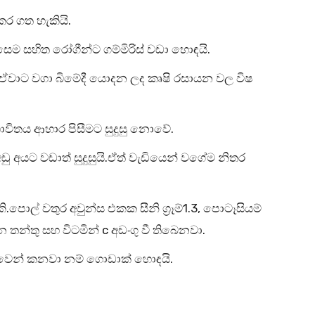
.
කර ගත හැකියි
.
සෙම සහිත රෝගීන්ට ගම්මිරිස් වඩා හොඳයි
ී ඒවාට වගා බිමේදී යොදන ලද කෘෂි රසායන වල විෂ
.
විතය ආහාර පිසීමට සුදුසු නොවේ
.
ු අයට වඩාත් සුදුසුයි
ඒත් වැඩියෙන් වගේම නිතර
.
1.3,
ි
පොල් වතුර අවුන්ස එකක සීනි ග්‍රෑම්
පොටෑසියම්
c
.
 තන්තු සහ විටමින්
අඩංගු වී තිබෙනවා
.
වෙන් කනවා නම් ගොඩාක් හොඳයි