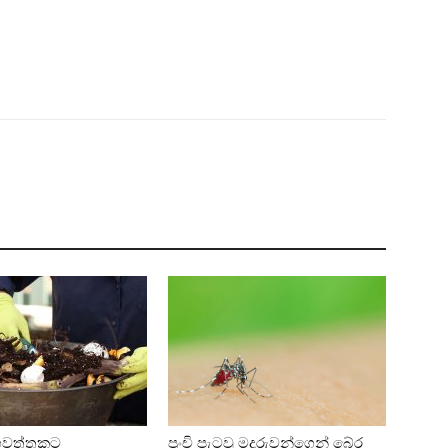
ෙවත්තකට
පුංචි පැටවු මදුරුවන්ගෙන් බේර