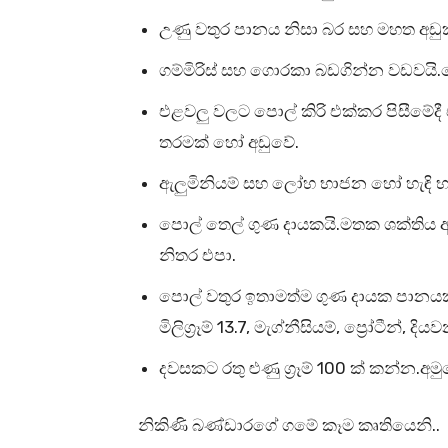
උණු වතුර පානය නිසා බර සහ මහත අඩු
.
ගම්මිරිස් සහ ගොරකා බඩගින්න වඩවයි
එළවලු වලට පොල් කිරි එක්කර පිසීමේද
.
තරමක් හෝ අඩුවේ
ඇලුමිනියම් සහ ලෝහ භාජන හෝ හැඳි භා
.
පොල් තෙල් ගුණ දායකයි
මතක ශක්තිය අඩ
.
නිතර එපා
පොල් වතුර ඉතාමත්ම ගුණ දායක පානයක
13.7,
,
,
මිලිග්‍රෑම්
මැග්නීසියම්
ප්‍රෝටීන්
දි
යවන
100
.
දවසකට රතු ළුණු ග්‍රෑම්
ක් කන්න
අමු
නිකිණි බණ්ඩාරගේ ගමේ කෑම කෘතියෙනි..