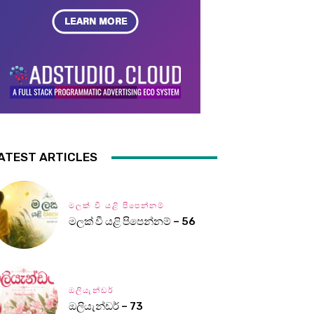
ATEST ARTICLES
මලක් වී යළි පිපෙන්නම්
මලක් වී යළි පිපෙන්නම් – 56
ඔලියැන්ඩර්
ඔලියැන්ඩර් – 73