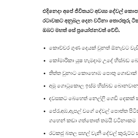
එදිනෙදා අපේ ජිවිතයට අවශ්‍ය දේවල් 
රටාවකට අනුබල දෙන වටිනා තොරතුරු ටිකක
.
ඔබට මහත් සේ ප්‍රයෝජනවත් වේවි
කොච්චර ගුණ දෙයක් වුනත් ඕනෑවට වැ
කෝමාරිකා යුෂ හැමදාම උදේ හිස්බඩ 
තිත්ත වුනාට කොහොඹ පොතු ගොඩාක් 
අමු ගොටුකොල ඉස්ම හිස්බඩ බොනවානම්
දවසකට බෙහෙත් නෙල්ලි ගෙඩි දෙකක් 
,
,
පේර
අඹ
ඇපල් වගේ දේවල් පොත්ත පිට
ගහෙන් කඩා ගත්තොත් තමයි වටිනාකම
රටකජු බතල සහල් වැනි දේවල් කුරුට්ට