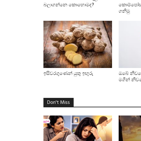
බලාගන්නෙ කොහොමද?
කොම්පෝස්ට
ගනිමු
ඉසිවරගුණෙන් යුතු ඉඟුරු
ඔබේ නිව
මගින් නිව
Don't Miss