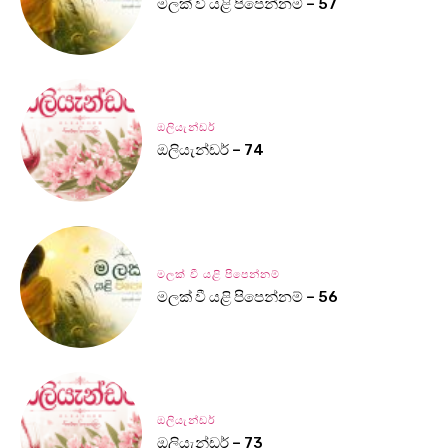
මලක් වී යළි පිපෙන්නම් – 57
ඔලියැන්ඩර්
ඔලියැන්ඩර් – 74
මලක් වී යළි පිපෙන්නම්
මලක් වී යළි පිපෙන්නම් – 56
ඔලියැන්ඩර්
ඔලියැන්ඩර් – 73