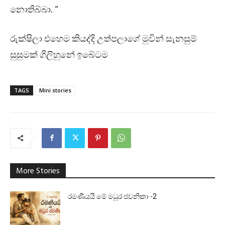
නොතිබ්බා. “
රුක්ෂිලා එහෙම කියද්දි උත්පලාගේ මුවින් සැනසුම්
සුසුමක් ගිලිහුනේ ඉබේටම
TAGS
Mini stories
More Stories
රමණීයයි මේ මධුර ජවනිකා -2