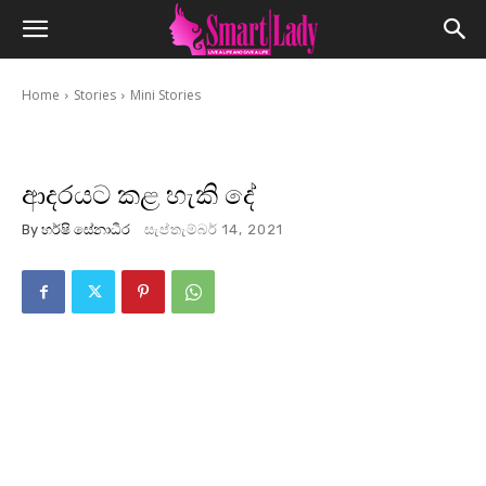
Home
Stories
Mini Stories
ආදරයට කළ හැකි දේ
By
හර්ෂි සේනාධීර
සැප්තැම්බර් 14, 2021