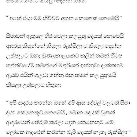
තමයි ගයාන්ට කියලා දෙන්න ඕනේ “
” අනේ එයා මම කිව්වට අහන කෙනෙක් නෙමෙයි “
සීමාවන් ඇතුලෙ හිර වෙලා කලයුතු දෙයක් නෙමෙයි
ආදරය කියන්නේ කියලා රුක්ෂිලා ට කියලා දෙන්න
උත්පලාට ඕනෑ වුණා.කාලයකට කලින් තමන් හිටපු
තත්ත්වයේම තමන්ගේ මිතුරියක් ඉන්නවා දැක්කහම
ඇයව එයින් ගලවා ගන්න එක තමන් කල යුතුමයි
කියලා උත්පලාට හිතුනා
” අපි ආදරය කරන්න ඕනේ අපි ආස දේවල් වලටත් සීමා
දාන කෙනෙකුට නෙමෙයි , මොන දෙයක් වුණත්
ආදරයෙන් තේරුම් කරලා දෙන කෙනෙකුට .මේ
ලෝකෙ ආදරෙන් කරන්න බැරි දෙයක් නැහැ රුක්ෂිලා “