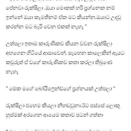
පේනවා රුක්ෂිලා .ඔයා මොකක් හරි ප්‍රශ්නෙක නම්
ඉන්නේ ඔයා කැමතිනම් ඒක මට කියන්න.ඔයාට උදවු
කරන්න මට බැරි වෙන එකක් නැහැ “
උත්පලා ඉතාම කාරුණිකව කියන වචන රුක්ෂිලා
අහගෙන හිටියේ ආසාවෙන්. සෑහෙන කාලෙකින් ඇයට
කවුරුත් ඒ වගේ කාරුණිකව කතා කරලා තිබුණෙ
නැහැ
” මේක මගේ බෝයිෆ්‍රෙන්ඩ්ගේ ප්‍රශ්නයක් උත්පලා “
රුක්ෂිලා එහෙම කියලා නිහඬවුනා.ඊට පස්සේ ලොකු
හුස්මක් අරගෙන ආයෙම කතාව පටන් ගත්තා