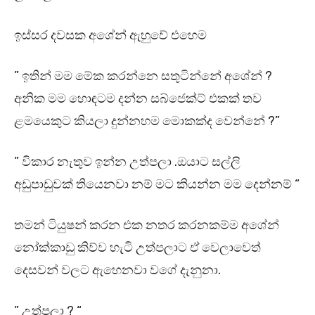
ඉස්සර දවසක අශේන් ඇහුවේ එහෙම
” ඉතින් මම මේක කරන්නෙ සතුටින්නේ අශේන් ?
අනික මම හොඳටම දන්න සබ්ජෙක්ට් එකක් තව
ළමයෙකුට කියලා දුන්නහම මොකක්ද වෙන්නේ ?”
” විකාර නැතුව ඉන්න උත්පලා .ඔයාට සල්ලි
අඩුපාඩුවක් තියෙනවා නම් මට කියන්න මම දෙන්නම් “
තමන් ටියුෂන් කරන එක නතර කරනකම්ම අශේන්
නෝක්කාඩු කිව්ව හැටි උත්පලාට ඒ වෙලාවෙත්
දෙසවන් වලට ඇහෙනවා වගේ දැනුනා.
” උත්පලා ? “