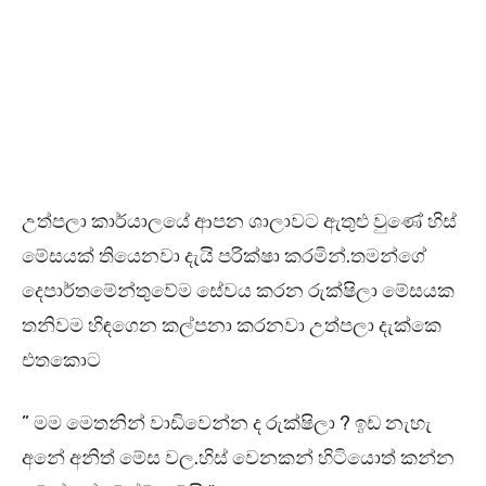
උත්පලා කාර්යාලයේ ආපන ශාලාවට ඇතුළු වුණේ හිස්
මේසයක් තියෙනවා දැයි පරික්ෂා කරමින්.තමන්ගේ
දෙපාර්තමේන්තුවේම සේවය කරන රුක්ෂිලා මේසයක
තනිවම හිඳගෙන කල්පනා කරනවා උත්පලා දැක්කෙ
එතකොට
” මම මෙතනින් වාඩිවෙන්න ද රුක්ෂිලා ? ඉඩ නැහැ
අනේ අනිත් මේස වල.හිස් වෙනකන් හිටියොත් කන්න