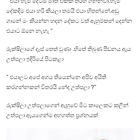
” එයා හැම දේටම මාත් එක්ක තරහ ගන්නවා.හැම
දේකදිම එයා හරි කියලා තමයි එයා හිතන්නේ.අඩු
ගානේ මං කියන්න හදන දේකට වත් ඇහුම්කන් දෙන්න
එයාට ඕනෙ නැහැ “
රුක්ෂිලාගේ දෑස් තෙත් වුණා .හිතේ තිබුණ පීඩනය ඇය
උත්පලා ඉදිරියේ පිටකළා
” එයාලට අපේ අගය තියෙන්නෙ අපිව අයිති
කරගන්නකන් විතරයි නේද උත්පලා ?”
රුක්ෂිලා උත්පලාගෙන් ඇහුවේ මීට කාලෙකට කලින්
උත්පලා ඇයගෙන්ම අහගත්ත ප්‍රශ්නයක්