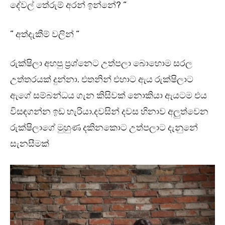
දේවල් තේරුම් අරන් ඉන්නේ? “
” අත්දැකීම් වලින් “
රුක්ෂිලා අහපු ප්‍රශ්නෙට උත්පලා බොහොම සරල
උත්තරයක් දුන්නා. එතනින් එහාට ඇය රුක්ෂිලාට
ඇගේ සම්බන්ධය ගැන කිසිවක් නොකියා ඇයටම එය
විසඳගන්න ඉඩ හැරියා.දවසින් දවස හිනාව අලුත්වෙන
රුක්ෂිලාගේ මුහුණ දකිනකොට උත්පලාට දැනුනේ
සැනසීමක්