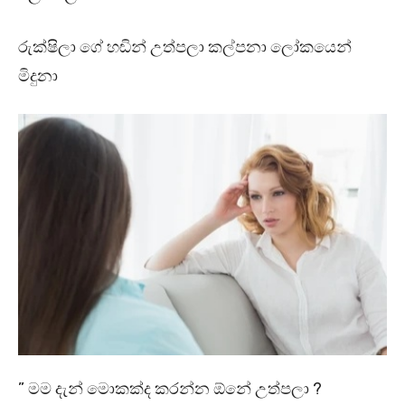
රුක්ෂිලා ගේ හඬින් උත්පලා කල්පනා ලෝකයෙන්
මිදුනා
” මම දැන් මොකක්ද කරන්න ඕනේ උත්පලා ?