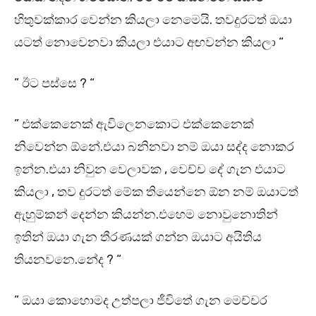
හිතුවක්කාර වෙන්න කියලා නෙමෙයි. තවදුරටත් ඔයා
යටත් නොවෙනවා කියලා එයාට අඟවන්න කියලා “
” ඊට පස්සෙ ? “
” එක්කෙනෙක් ඇවිලෙනකොට එක්කෙනෙක්
නිවෙන්න ඕනේ.එයා බනිනවා නම් ඔයා සද්ද නොකර
ඉන්න.එයා නිවුන වෙලාවක , වෙච්ච දේ ගැන එයාට
කියලා , තව දුරටත් මේක තියෙන්නෙ ඕන නම් ඔයාටත්
ඇහුම්කන් දෙන්න කියන්න.එහෙම නොවුනොතින්
ඉතින් ඔයා ගැන තීරණයක් ගන්න ඔයාට අයිතිය
තියනවනෙ.නේද ? “
” ඔයා කොහොමද උත්පලා ජීවිතේ ගැන මෙච්චර