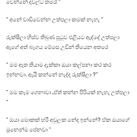
වෙන්නේ දවල්ට තමයි “
” අනේ වාඩිවෙන්න උත්පලා කමක් නැහැ “
රුක්ෂිලා හිස්ව තිබුණ පුටුව එළියට ඇද්දේ උත්පලා
ඇගේ අත් බෑගය මේසෙ උඩින් තියෙන අතරෙ
” මම ඈත තියාම දැක්කා ඔයා කල්පනා කර කර
ඉන්නවා. ඇයි කන්නේ නැද්ද රුක්ෂිලා ?”
” මම කෑම ගෙනාවා ,ඒත් කන්න පිරියක් නැහැ උත්පලා
“
” ඔයා මොකක් හරි අවුලක නේද ඉන්නේ? ඒක ඔයාගේ
මූනෙන්ම පේනවා “