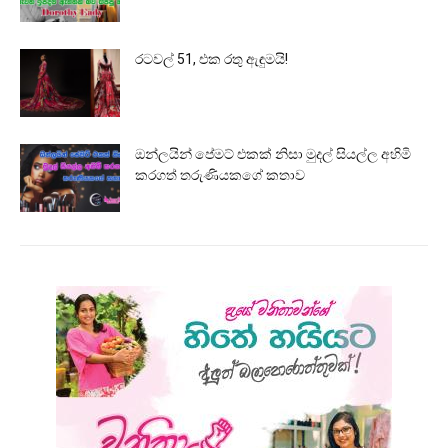
රටවල් 51, එක රතු ඇඳුමයි!
ඔන්ලයින් පේමට් එකක් නිසා මුදල් සියල්ල අහිමි
කරගත් තරුණියකගේ කතාව