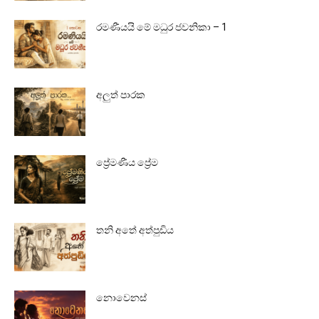
රමණීයයි මේ මධුර ජවනිකා – 1
අලුත් පාරක
ප්‍රේමණීය ප්‍රේම
තනි අතේ අත්පුඩිය
නොවෙනස්