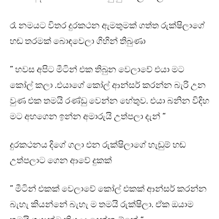
රෑ නමයට විතර දුරකථන ඇමතුමක් ගත්ත රුක්ෂිලාගේ
හඬ තරමක් බොඳවෙලා ගිහින් තිබුණා
” හවස අපිට මීටින් එක තිබුන වෙලාවේ එයා මට
කෝල් කලා .එයාගේ කෝල් ආන්සර් කරන්න බැරි උන
වුණ එක තමයි රණ්ඩු වෙන්න හේතුව. එයා බනින විදිහ
මට අහගෙන ඉන්න අමාරුයි උත්පලා දැන් “
දුරකථනය දිගේ ගලා එන රුක්ෂිලාගේ හැඬුම් හඬ
උත්පලාට ගෙන ආවේ දුකක්
” මීටින් එකක් වෙලාවේ කෝල් එකක් ආන්සර් කරන්න
බැහැ කියන්නේ බැහැ ම තමයි රුක්ෂිලා. ඒක ඔයාම