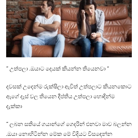
” උත්පලා .ඔයාට දෙයක් කියන්න තියෙනවා “
දවසක් උදෙන්ම රුක්ෂිලා ඇවිත් උත්පලාට කියනකොට
ඇගේ දෑස් වල තියෙන දීප්තිය උත්පලා හොඳින්ම
දැක්කා
” ලබන සතියේ ගයාන්ගේ ගෙදරින් එනවා මාව බලන්න
.ඔයා නොහිටින්න මේක මේ විදියට විසඳෙන්න