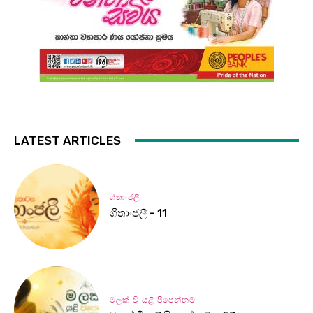
LATEST ARTICLES
ගීතාංජලී
ගීතාංජලී – 11
මලක් වී යළි පිපෙන්නම්