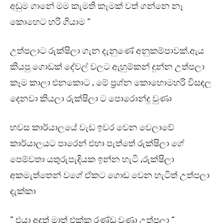
අඩුම ගානේ මම කැමති කෑමක් වත් ගන්නෙ නෑ
කොහෙට හරි ගියාම “
උත්පලාට රුක්ෂිලා ගැන දැනුණේ අනුකම්පාවක්.ඇය
කියපු ගොඩක් දේවල් වලට ඇහුම්කන් දුන්න උත්පලා
කෑම කාලා එනකොට , මේ ප්‍රශ්න කොහොමහරි විසඳල
දෙනවා කියලා රුක්ෂිලා ට පොරොන්දු වුණා
හවස කාර්යාලයේ වැඩ ඉවර වෙන වෙලාවේ
කාර්යාලයට පාරෙන් එහා පැත්තේ රුක්ෂිලා ගේ
පෙම්වතා යතුරුපැදියක ඉන්න හැටි ,රුක්ෂිලා
අකමැත්තෙන් වගේ ඒකට ගොඩ වෙන හැටිත් උත්පලා
දැක්කා
” එයා අදත් මාත් එක්ක රණ්ඩු වුණා උත්පලා “