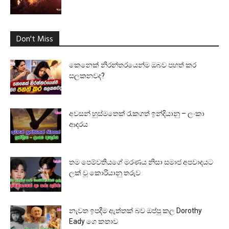
Don't Miss
කෙනෙක් නිරන්තරයෙන්ම ඔබව පහත් කර
සලකනවද?
අවසන් හුස්මතෙක් රැකගත් ඉන්දියානු – ලංකා
ආදරය
තම පෙම්වතියගේ මරණය නිසා සමාජ අපවාදයට
ලක් වූ කොරියානු තරුව
නැවත ඉපදීම ඇත්තක් බව ඔප්පු කල Dorothy
Eady ගෙ කතාව