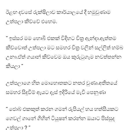
ඊළඟ දවසේ රුක්ෂිලාව කාර්යාලයේ දී හමුවුණාම
උත්පලා කිව්වේ එහෙම.
” ඉස්සර මම හොබී එකක් විදිහට චිත්‍ර ඇන්දා.ඇත්තම
කිව්වොත් උත්පලා මට සමහර චිත්‍ර වලින් සල්ලිත් හම්බ
උනා.ඒත් ගයාන් කිව්වෙම ඔය කුරුටුගෑම නවත්තන්න
කියලා “
උත්පලාගෙ හිත මොහොතකට නතර වුණා.අතීතයේ
සමහර සිදුවීම් ඇයට දෑස් ඉදිරියේ මැවී පෙනුණා
” ජොබ් එකකුත් කරන ගමන් රුපියල් හය හත්සීයකට
ගෙවල් ගානේ ගිහින් ටියුෂන් කරන්න ඔයාට පිස්සුද
උත්පලා ? “