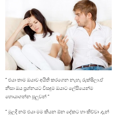
” එයා තාම ඔයාව අයිති කරගෙන නැහැ රුක්ෂිලා.ඒ
නිසා ඔය ප්‍රශ්නයට විසඳුම ඔයාට ලේසියෙන්ම
හොයාගන්න පුලුවන් “
” මුලදි නම් එයා මම කියන ඕන දේකට හා කිව්වා .දැන්