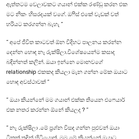
ඇත්තටම වෙලාවකට ගයාන් එක්ක රණ්ඩු කරන එක
මට නිකං හිසරදයක් වගේ. ඔෆිස් එකේ වැඩක් වත්
හරියට කරගන්න බැහැ “
” අපේ ජීවිත කාටවත් ඕන විදිහට පාලනය කරන්න
දෙන්න හොඳ නෑ රුක්ෂිලා.විශේෂයෙන්ම කසාද
බඳින්නත් කලින්. ඔයා ඉන්නෙ මොනවගේ
relationship එකකද කියලා මැන ගන්න මේක ඔයාට
හොඳ අවස්ථාවක් “
” ඔයා කියන්නේ මම ගයාන් එක්ක තියෙන එෆෙයාර්
එක නතර කරන්න ඕනේ කියලද ? “
” නෑ රුක්ෂිලා .මේ ප්‍රශ්න විසඳ ගන්න පුළුවන් ඔයා
ටිකක් තදින් හිටියොත්. මම මේ කියන්නේ ඔයාට