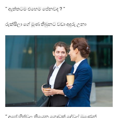
” ඇත්තටම එහෙම පේනවද ? “
රුක්ෂිලා ගේ මූණ තිබුනට වඩා අදුරු උනා
” අපේ හිත්වල තියෙන ගොඩක් දේවල් මූණෙන්