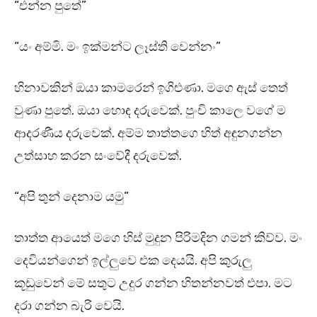
“එන්න පුතේ”
“යං අම්මි. මං ඉක්මන්ට ලෑස්ති වෙන්නං”
හිනාවකින් ඔයා කාමරෙන් ඉගිළුණා. මගෙ ඇස් තෙත්
වුණා පුතේ. ඔයා හොඳ දරුවෙක්. පුංචි කාලෙ වගේ ම
ආදරණීය දරුවෙක්. අම්ම තාත්තගෙ හිත් අඳුනගන්න
උත්සාහ කරන සංවේදී දරුවෙක්.
“අපි තුන් දෙනාම යමු”
තාත්ත ආයෙත් මගෙ හිස් මුදුන පිරිමදින ගමන් කිව්ව. මං
දෙවියන්ගෙන් ඉල්ලුවෙ එක දෙයයි. අපි කුරුලු
කූඩුවෙන් මේ සතුට උදුර ගන්න හිතන්නවත් එපා. මට
දරා ගන්න බැරි වෙයි.