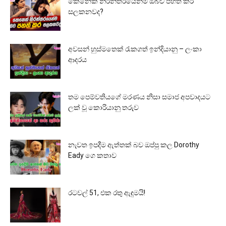
කෙනෙක් නිරන්තරයෙන්ම ඔබව පහත් කර
සලකනවද?
අවසන් හුස්මතෙක් රැකගත් ඉන්දියානු – ලංකා
ආදරය
තම පෙම්වතියගේ මරණය නිසා සමාජ අපවාදයට
ලක් වූ කොරියානු තරුව
නැවත ඉපදීම ඇත්තක් බව ඔප්පු කල Dorothy
Eady ගෙ කතාව
රටවල් 51, එක රතු ඇඳුමයි!