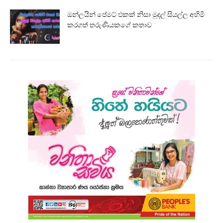
ඔන්ලයින් පේමට් එකක් නිසා මුදල් සියල්ල අහිමි
කරගත් තරුණියකගේ කතාව