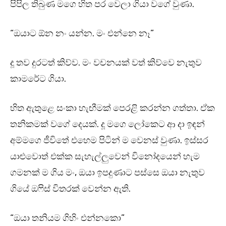
පිපිල තිබුණ මගෙ හිත පර වෙලා ගියා වගේ වුණා.
“ඔයාට ඕන නං යන්න. මං එන්නෙ නෑ”
දූ තව දුරටත් කිව්ව. මං වචනයක් වත් කිව්වෙ නැතුව
කාමරේට ගියා.
හිත ඇතුළෙ සංකා හැඟීමක් පෙරළි කරන්න ගත්තා. ඒක
තනිකමක් වගේ දෙයක්. දූ මගෙ ලෝකෙට ආ දා ඉඳන්
අම්මගෙ ජීවිතේ එහෙම පිටින් ම වෙනස් වුණා. ඉස්සර
යාළුවොත් එක්ක සැහැල්ලුවෙන් විනෝදයෙන් හැම
ගමනක් ම ගිය මං, ඔයා ඉපදුණාට පස්සෙ ඔයා නැතුව
ගියේ ඔෆිස් විතරක් වෙන්න ඇති.
“ඔයා තනියම ගිහිං එන්නකො”