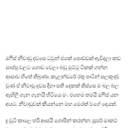
ඔෆිස් නිවාඩු දවසෙ ටවුන් එකේ පොඩ්ඩක් ඇවිදලා කඩ
සාප්පු වලට ගොඩ වෙලා බඩු මුට්ටු ටිකක් ගන්න
ආසාව හිතේ තිබුණා. කැලන්ඩරේ රතු පාටින් සලකුණු
වුණ ඒ නිවාඩු දවස දිහා සති දෙකක් තිස්සෙ ම බල බල
ඇඟිලි ගැන ගැනයි හිටියෙ මං. එහෙම තමයි ඔෆිස් යන
අයට. නිවාඩුවක් කියන්නෙ මහ මෙරක් වගේ දෙයක්.
දූ චූටි කාලෙ හරි ආසයි ශොපින් කරන්න. සුපර් මාකට්