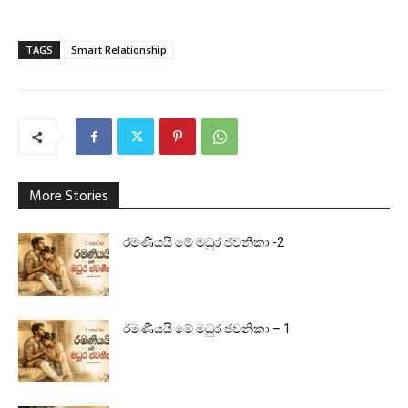
TAGS
Smart Relationship
More Stories
රමණීයයි මේ මධුර ජවනිකා -2
රමණීයයි මේ මධුර ජවනිකා – 1