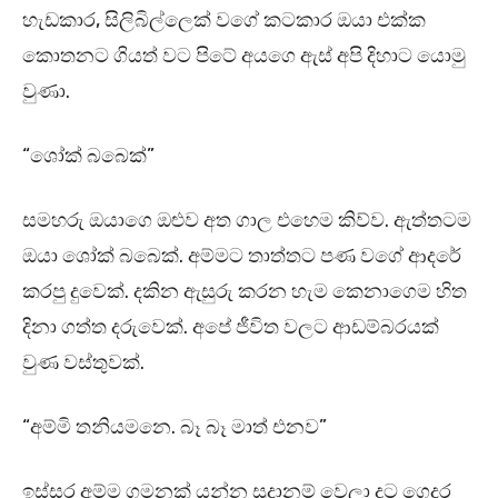
හැඩකාර, සිලිබිල්ලෙක් වගේ කටකාර ඔයා එක්ක
කොතනට ගියත් වට පිටේ අයගෙ ඇස් අපි දිහාට යොමු
වුණා.
“ශෝක් බබෙක්”
සමහරු ඔයාගෙ ඔළුව අත ගාල එහෙම කිව්ව. ඇත්තටම
ඔයා ශෝක් බබෙක්. අම්මට තාත්තට පණ වගේ ආදරේ
කරපු දුවෙක්. දකින ඇසුරු කරන හැම කෙනාගෙම හිත
දිනා ගත්ත දරුවෙක්. අපේ ජීවිත වලට ආඩම්බරයක්
වුණ වස්තුවක්.
“අම්මි තනියමනෙ. බෑ බෑ මාත් එනව”
ඉස්සර අම්ම ගමනක් යන්න සූදානම් වෙලා දූට ගෙදර