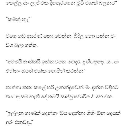
කෙල්ල ආං ලැප් එක දිගඇරගෙන මූවි එකක් බලනව”
“කමක් නෑ”
මගෙ හඬ අසරණ නො වෙන්න, බිඳිල නො යන්න මං
වග බලා ගත්ත.
“අම්මයි තාත්තයි ඉන්නවනෙ ගෙදර. දූ හිටපුදෙං. යං. මං
එන්නං ඔයත් එක්ක ශොපින් කරන්න”
තාත්තා කතා කළේ හරි උනන්දුවෙන්. මං දන්න විදිහට
එයා ආසම නැති දේ තමයි සාප්පු සවාරියේ යන එක.
“ඉල්ලන ගාණක් දෙන්නං ඔය දෙන්නා ගිහිං ඕන දෙයක්
අරං එනවද…”