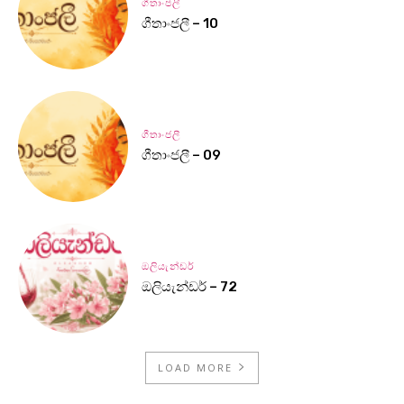
ගීතාංජලී
ගීතාංජලී – 10
ගීතාංජලී
ගීතාංජලී – 09
ඔලියැන්ඩර්
ඔලියැන්ඩර් – 72
LOAD MORE