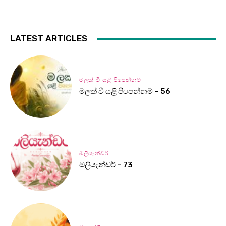
LATEST ARTICLES
මලක් වී යළි පිපෙන්නම්
මලක් වී යළි පිපෙන්නම් – 56
ඔලියැන්ඩර්
ඔලියැන්ඩර් – 73