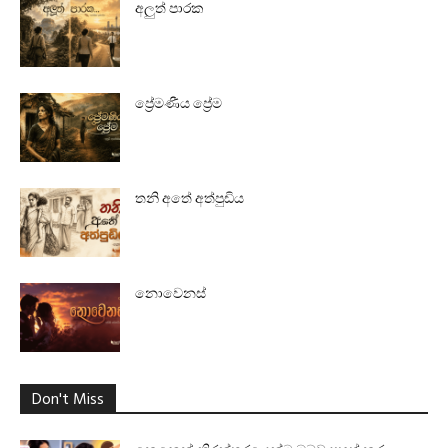
අලුත් පාරක
ප්‍රේමණීය ප්‍රේම
තනි අතේ අත්පුඩිය
නොවෙනස්
Don't Miss