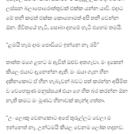
ලස්සන බලාපොරොත්තුවක් එක්ක යන්න යාවි. එදාට
මේ තනි කමත් එක්ක කොහොමත් අපි තනි වෙන්න
ඕන. ජීවිතයේ හැටි, සොබා දහමේ හැටි එහෙම තමයි.
“ළමයි හැම දාම පොඩියට ඉන්නෙ නෑ රමී”
තාත්ත මගෙ ළඟට ම ඇවිත් ඔළුව අතගෑවා. මං දුකෙන්
කියල එයාට දැනෙන්න ඇති. මං ඔයා ගැන හීන
දකිනකොට ඒ හීන හැබෑවන් බවට පත් කරන්න අසීමිත
ව වෙහෙසුණ මනුස්සයා! එයා ගෙ හිත බර කරන්න ඕන
නැති කමට මං මූණට හිනාවක් කැන්ද ගත්තා.
“උං ලොකු වෙනකොට අපේ තුරුල්ලට වෙලා ම
ඉන්නෙත් නෑ. උන්ටමයි කියල වෙනම ලෝක හදනව.