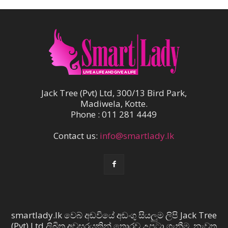
Jack Tree (Pvt) Ltd, 300/13 Bird Park,
Madiwela, Kotte.
Phone : 011 281 4449
Contact us:
info@smartlady.lk
smartlady.lk වෙබ් අඩවියේ අඩංගු සියලුම ලිපි Jack Tree
(Pvt) Ltd ලිඛිත අවසරයකින් තොරව උපුටා ගැනීම, නැවත