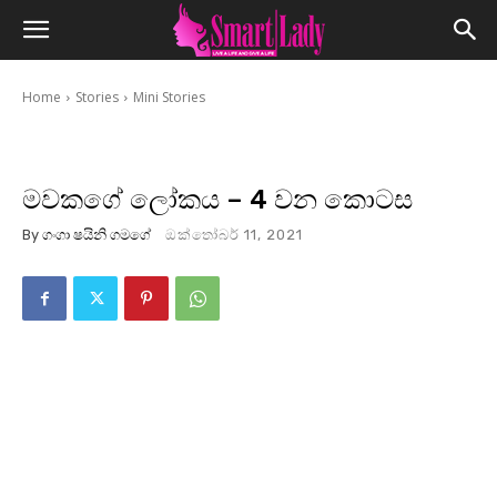
Home
Stories
Mini Stories
මවකගේ ලෝකය – 4 වන කොටස
By
ගංගා ෂයිනි ගමගේ
ඔක්තෝබර් 11, 2021