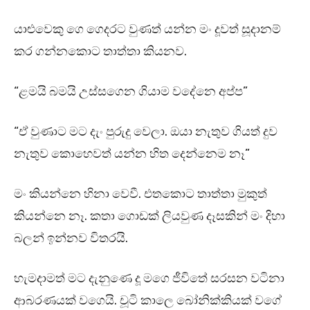
යාළුවෙකු ගෙ ගෙදරට වුණත් යන්න මං දූවත් සූදානම්
කර ගන්නකොට තාත්තා කියනව.
“ළමයි බමයි උස්සගෙන ගියාම වදේනෙ අප්ප”
“ඒ වුණාට මට දැං පුරුදු වෙලා. ඔයා නැතුව ගියත් දුව
නැතුව කොහෙවත් යන්න හිත දෙන්නෙම නෑ”
මං කියන්නෙ හිනා වෙවී. එතකොට තාත්තා මුකුත්
කියන්නෙ නෑ. කතා ගොඩක් ලියවුණ දෑසකින් මං දිහා
බලන් ඉන්නව විතරයි.
හැමදාමත් මට දැනුණෙ දූ මගෙ ජීවිතේ සරසන වටිනා
ආබරණයක් වගෙයි. චූටි කාලෙ බෝනික්කියක් වගේ