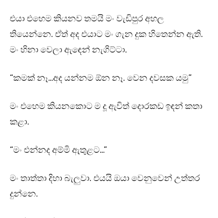
එයා එහෙම කියනව තමයි මං වැඩිපුර අහල
තියෙන්නෙ. ඒත් අද එයාට මං ගැන දුක හිතෙන්න ඇති.
මං හිනා වෙලා ඇඳෙන් නැගිට්ටා.
“කමක් නෑ…අද යන්නම ඕන නෑ. වෙන දවසක යමු”
මං එහෙම කියනකොට ම දූ ඇවිත් දොරකඩ ඉඳන් කතා
කළා.
“මං එන්නද අම්මි ඇතුළට…”
මං තාත්තා දිහා බැලුවා. එයයි ඔයා වෙනුවෙන් උත්තර
දුන්නෙ.