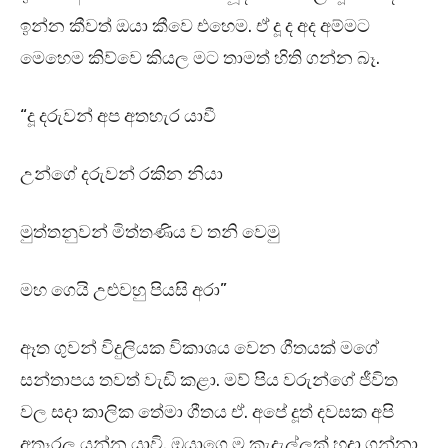
ඉන්න කීවත් ඔයා කීවෙ එහෙම. ඒ දූ ද අද අම්මට
මෙහෙම කිව්වෙ කියල මට තාමත් හිති ගන්න බෑ.
“දූ දරුවන් අප අතහැර යාවී
උන්ගේ දරුවන් රකින නියා
මුත්තනුවන් මිත්තණිය ව තනි වෙමු
මහ ගෙයි උළුවහු පියසි අරා”
ඈත ගුවන් විදුලියක විකාශය වෙන ගීතයක් මගේ
සන්තාපය තවත් වැඩි කළා. මව් පිය වරුන්ගේ ජීවිත
වල සදා කාලික තේමා ගීතය ඒ. අපේ දූත් දවසක අපි
අතෑරල යන්න යාවි. ඔයාගෙ ම කැදැල්ලක් හදා ගන්නා