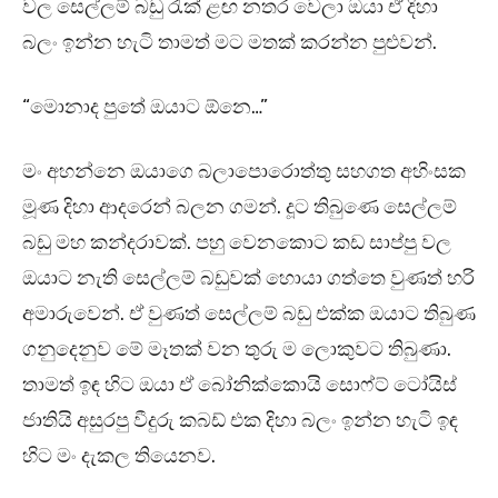
වල සෙල්ලම් බඩු රැක් ළඟ නතර වෙලා ඔයා ඒ දිහා
බලං ඉන්න හැටි තාමත් මට මතක් කරන්න පුළුවන්.
“මොනාද පුතේ ඔයාට ඕනෙ…”
මං අහන්නෙ ඔයාගෙ බලාපොරොත්තු සහගත අහිංසක
මූණ දිහා ආදරෙන් බලන ගමන්. දූට තිබුණෙ සෙල්ලම්
බඩු මහ කන්දරාවක්. පහු වෙනකොට කඩ සාප්පු වල
ඔයාට නැති සෙල්ලම් බඩුවක් හොයා ගත්තෙ වුණත් හරි
අමාරුවෙන්. ඒ වුණත් සෙල්ලම් බඩු එක්ක ඔයාට තිබුණ
ගනුදෙනුව මේ මෑතක් වන තුරු ම ලොකුවට තිබුණා.
තාමත් ඉඳ හිට ඔයා ඒ බෝනික්කොයි සොෆ්ට් ටෝයිස්
ජාතියි අසුරපු වීදුරු කබඩ් එක දිහා බලං ඉන්න හැටි ඉඳ
හිට මං දැකල තියෙනව.