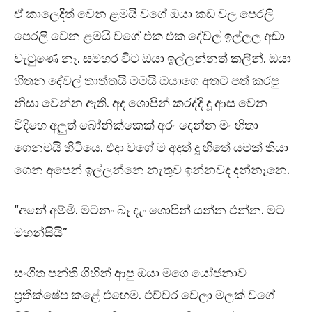
ඒ කාලෙදිත් වෙන ළමයි වගේ ඔයා කඩ වල පෙරලි
පෙරලි වෙන ළමයි වගේ එක එක දේවල් ඉල්ලල අඬා
වැටුණෙ නෑ. සමහර විට ඔයා ඉල්ලන්නත් කලින්, ඔයා
හිතන දේවල් තාත්තයි මමයි ඔයාගෙ අතට පත් කරපු
නිසා වෙන්න ඇති. අද ශොපින් කරද්දි දූ ආස වෙන
විදිහෙ අලුත් බෝනික්කෙක් අරං දෙන්න මං හිතා
ගෙනමයි හිටියෙ. එදා වගේ ම අදත් දූ හිතේ යමක් තියා
ගෙන අපෙන් ඉල්ලන්නෙ නැතුව ඉන්නවද දන්නෑනෙ.
“අනේ අම්මි. මටනං බෑ දැං ශොපින් යන්න එන්න. මට
මහන්සියි”
සංගීත පන්ති ගිහින් ආපු ඔයා මගෙ යෝජනාව
ප්‍රතික්ෂේප කළේ එහෙම. එච්චර වෙලා මලක් වගේ