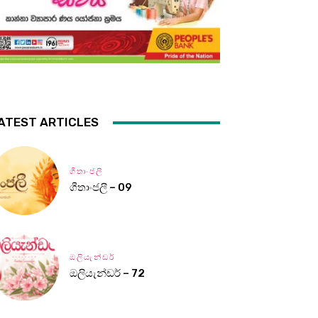
ATEST ARTICLES
ගීතාංජලී
ගීතාංජලී – 09
ඔලියැන්ඩර්
ඔලියැන්ඩර් – 72