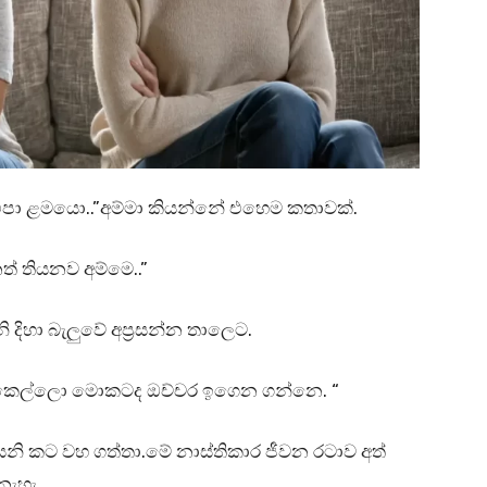
එපා ළමයො..”අම්මා කියන්නේ එහෙම කතාවක්.
ත් තියනව අම්මෙ..”
ි දිහා බැලුවේ අප්‍රසන්න තාලෙට.
ෙල්ලො මොකටද ඔච්චර ඉගෙන ගන්නෙ. “
ගයනි කට වහ ගත්තා.මේ නාස්තිකාර ජීවන රටාව අත්
නැහැ.