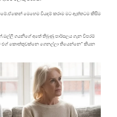
්මේ.ඒකෙන් මෙහෙම වියදම් කරාම මට ඇත්තටම කිසිම
ල්ලි ගයනිගේ අතේ තිබුණු පාර්සලය ගැන විපරම්
එග් කොත්තුවක්නෙ ගෙනල්ලා තියෙන්නෙ” කියන