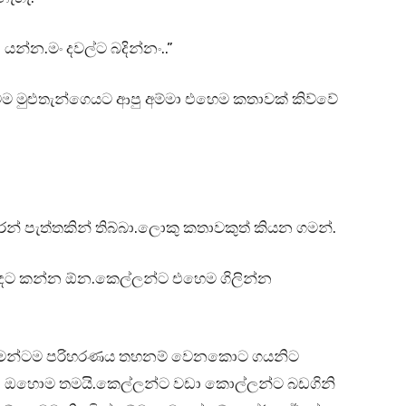
න්න.මං දවල්ට බදින්නං..”
මුළුතැන්ගෙයට ආපු අම්මා එහෙම කතාවක් කිව්වේ
් පැත්තකින් තිබ්බා.ලොකු කතාවකුත් කියන ගමන්.
ඳට කන්න ඕන.කෙල්ලන්ට එහෙම ගිලින්න
ඩ තමන්ටම පරිහරණය තහනම් වෙනකොට ගයනිට
ා ඔහොම තමයි.කෙල්ලන්ට වඩා කොල්ලන්ට බඩගිනි