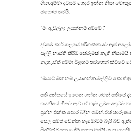
ගියා.අම්මා දවසම ගෙදර ඉන්න නිසා මොකුත
ඔහොම තමයි.
“මං ඇවිල්ලා උයන්නම් අම්මේ..”
දවසම කාර්යාලයේ පරිගණකයට ඇස් අලෝගෙ
සල්ලි නාස්ති කිරීම තේරුමක් නැති නිසා
නැහැ.ඒත් අම්මා ඊළඟට තරහෙන් කිව්වේ 
“ඔයාට ඕනනම් උයාගන්න.මල්ලිට කොත්තුව
සති අන්තයේ ඉගෙන ගන්න ගමන් සතියේ ද
ගයනිගේ හිතට ආවා.ඒ හැම ළමයෙකුටම ත
ප්‍රශ්න එක්ක පොර බඳින ගමන්.ඒත් තාරුණ්
පෙල සමත් වෙන්න හැමෝටම බැරි බව ඇත්
ෆිල්ම්ස් බලන,ගේම් ගහන මල්ලි ගැන ගයන