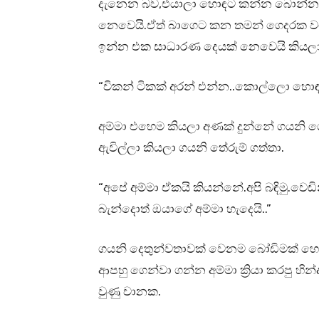
දැනෙන බව,එයාලා හොඳට කන්න බොන්න ඕ
නෙවෙයි.ඒත් බාගෙට කන තමන් ගෙදරක ව
ඉන්න එක සාධාරණ දෙයක් නෙවෙයි කියලා
“චිකන් ටිකක් අරන් එන්න..කොල්ලො හො
අම්මා එහෙම කියලා අණක් දුන්නේ ගයනි 
ඇවිල්ලා කියලා ගයනි තේරුම් ගත්තා.
“අපේ අම්මා ඒකයි කියන්නේ.අපි බඳිමු.වෙඩ
බැන්දොත් ඔයාගේ අම්මා හැදෙයි..”
ගයනි දෙතුන්වතාවක් වෙනම බෝඩිමක් හ
ආපහු ගෙන්වා ගන්න අම්මා ක්‍රියා කරපු හ
වුණු චානක.