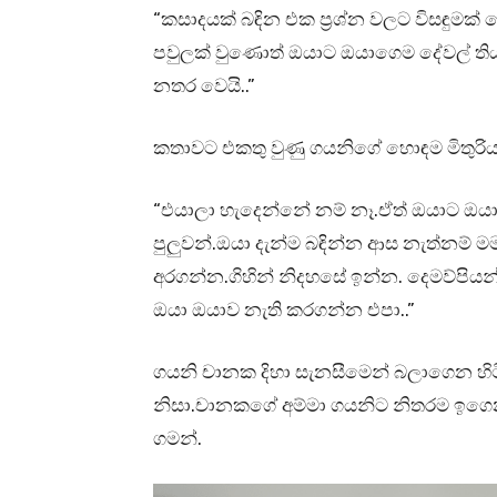
“කසාදයක් බඳින එක ප්‍රශ්න වලට විසඳුම
පවුලක් වුණොත් ඔයාට ඔයාගෙම දේවල් තිය
නතර වෙයි..”
කතාවට එකතු වුණු ගයනිගේ හොඳම මිතුරි
“එයාලා හැදෙන්නේ නම් නෑ.ඒත් ඔයාට ඔය
පුලුවන්.ඔයා දැන්ම බඳින්න ආස නැත්නම් 
අරගන්න.ගිහින් නිදහසේ ඉන්න. දෙමව්පිය
ඔයා ඔයාව නැති කරගන්න එපා..”
ගයනි චානක දිහා සැනසීමෙන් බලාගෙන හිට
නිසා.චානකගේ අම්මා ගයනිට නිතරම ඉගෙ
ගමන්.