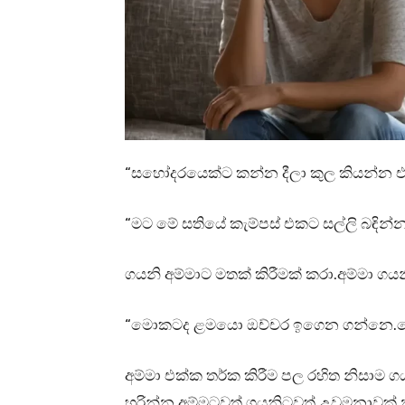
“සහෝදරයෙක්ට කන්න දීලා කුල කියන්න 
“මට මේ සතියේ කැම්පස් එකට සල්ලි බඳින්න
ගයනි අම්මාට මතක් කිරීමක් කරා.අම්මා ගයන
“මොකටද ළමයො ඔච්චර ඉගෙන ගන්නෙ.ක
අම්මා එක්ක තර්ක කිරීම පල රහිත නිසාම 
හරින්න අම්මටවත් ගයනිටවත් උවමනාවක් 