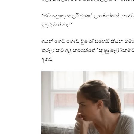
“මට ලොකු සැලරි එකක් ලැබෙන්නේ නෑ අම
ඉතුරුවක් නෑ..”
ගයනි ගෙට ගොඩ වුණේ එහෙම කියන ගමන්.ම
කරලා කට ඇද කරගත්තේ “කුණු ලෝබකමට 
අතර.