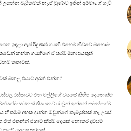
් උයන්න බැරිකමක් නෑ.ඒ වුණාට ඉතින් අම්මාගේ හැටි
න ඉඳලා ඇස් රිදුණත් ගයනි එහෙම කිව්වේ ඔහොම
මයි.කඩෙන් කන්න ගයනිගේ ඒ තරම් මනාපයකුත්
වෙනම කතාවක්.
ක් ඕනලු.එයාට අරන් එන්න.”
වස්වල රස්සාවට එන මල්ලිගේ වයසේ කිහිප දෙනෙක්ම
මන්ගේම සටනක් තියෙනවා.ඔවුන් ඉන්නේ තමන්ගේම
‍යය නිකම්ම අහක දාන්න ඔවුන්ගේ කැමැත්තක් නෑ.උසස්
ත.ඒත් එතනින් එහාට කිසිම දෙයක් නොකර දවසම
ිට ආවේ ලොකු තරහක්.