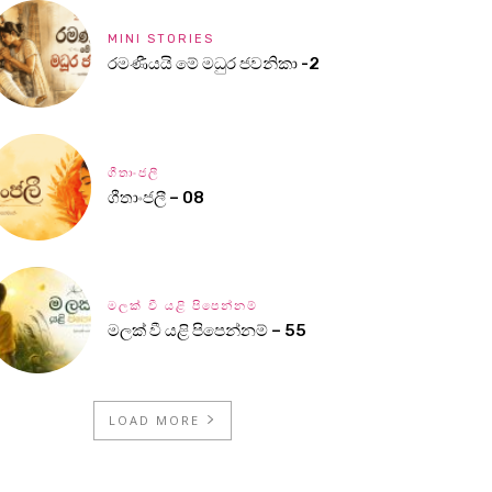
MINI STORIES
රමණීයයි මේ මධුර ජවනිකා -2
ගීතාංජලී
ගීතාංජලී – 08
මලක් වී යළි පිපෙන්නම්
මලක් වී යළි පිපෙන්නම් – 55
LOAD MORE