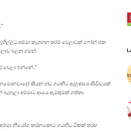
.”
ෑගැහිල්ලට.අම්මා කෑගහන තරම් වෙලාවක් ෆෝන් එක
L
වෙලාව බලන ගමන්.
ර වෙලා ඉන්නේ..”
නමොනවාදෝ කියන හඬ ගයනිට ඇහුණා.පණිවිඩයක්
් බැහැලා අම්මාට ආයෙ ඇමතුමක් ගත්තා.
ා අම්මා නියෝග කරනකොට ගයනිට ටිකක් තරහ