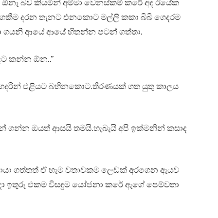
නෑ බව කියමින් අම්මා වෙනස්කම් කරේ අද ඊයේක
ගකීම දරන තැනට එනකොට මල්ලි කකා බිබී ගෙදරම
 ගයනි ආයේ ආයේ හිතන්න පටන් ගත්තා.
ඳට කන්න ඕන..”
ගෙදරින් එළියට බහිනකොට.තීරණයක් ගත යුතු කාලය
ින් ගන්න ඔයත් ආසයි තමයි.හැබැයි අපි ඉක්මනින් කසාද
ොයා ගත්තත් ඒ හැම වතාවකම ලෙඩක් අරගෙන ඇයව
ින්දා ඉතුරු එකම විසඳුම යෝජනා කරේ ඇගේ පෙම්වතා