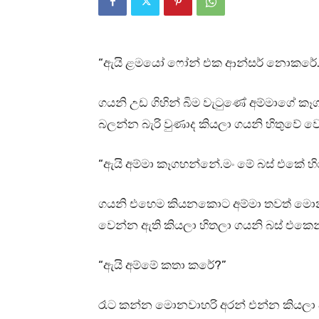
“ඇයි ළමයෝ ෆෝන් එක ආන්සර් නොකරේ.
ගයනි උඩ ගිහින් බිම වැටුණේ අම්මාගේ ක
බලන්න බැරි වුණාද කියලා ගයනි හිතුවේ 
“ඇයි අම්මා කෑගහන්නේ.මං මේ බස් එකේ හි
ගයනි එහෙම කියනකොට අම්මා තවත් මො
වෙන්න ඇති කියලා හිතලා ගයනි බස් එකෙන
“ඇයි අම්මේ කතා කරේ?”
රෑට කන්න මොනවාහරි අරන් එන්න කියල