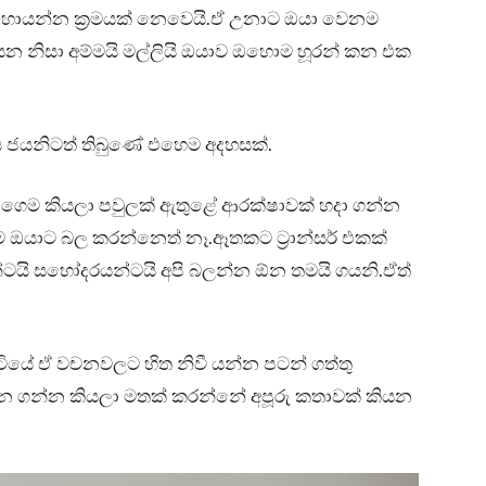
ක් හොයන්න ක්‍රමයක් නෙවෙයි.ඒ උනාට ඔයා වෙනම
න නිසා අම්මයි මල්ලියි ඔයාව ඔහොම හූරන් කන එක
ය ජයනිටත් තිබුණේ එහෙම අදහසක්.
ාගෙම කියලා පවුලක් ඇතුළේ ආරක්ෂාවක් හදා ගන්න
මම ඔයාට බල කරන්නෙත් නෑ.ඈතකට ට්‍රාන්සර් එකක්
න්ටයි සහෝදරයන්ටයි අපි බලන්න ඕන තමයි ගයනි.ඒත්
ියේ ඒ වචනවලට හිත නිවී යන්න පටන් ගත්තු
න ගන්න කියලා මතක් කරන්නේ අපූරු කතාවක් කියන