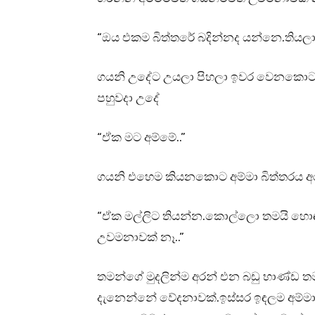
“ඔය එකම බිත්තරේ බදින්නද යන්නෙ.තියලා ය
ගයනි උදේට උයලා පිහලා ඉවර වෙනකොටම 
පහුවදා උදේ
“ඒක මට අම්මේ..”
ගයනි එහෙම කියනකොට අම්මා බිත්තරය අරන
“ඒක මල්ලිට තියන්න.කොල්ලො තමයි හො
උවමනාවක් නෑ..”
තමන්ගේ මුදලින්ම අරන් එන බඩු භාණ්
දැනෙන්නේ වේදනාවක්.ඉස්සර ඉඳලම අම්ම