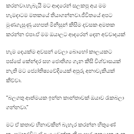
කරනවා.හැබැයි මට ආදරෙන් සලකපු අය මම
හැමදාටම මතකයේ තියාගන්නවා.ජීවිතයේ අපට
මුණගැසුණු යහපත් මිනිසුන් කිසිම දවසක අමතක
කරන්න එපා.ඒ මම ඔයාලට ආදරෙන් දෙන අවවාදයක්
හැම දෙයක්ම අවසන් වෙලා බොහෝ කාලයකට
පස්සේ කේන්දර සහ ජොතිශ්‍ය ගැන කිසි විශ්වාසයක්
නැති මට ජ්‍යෝතිෂ්‍යවේදියෙක් අපුරු අනාවැකියක්
කිව්වා.
“බලගතු ආත්මයක ඉන්න කාන්තාවක් ඔයාව රැකබලා
ගන්නවා.”
මට ඒ කතාව හිනාවකින් බැහැර කරන්න හිතුණේ