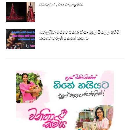
රටවල් 51, එක රතු ඇඳුමයි!
ඔන්ලයින් පේමට් එකක් නිසා මුදල් සියල්ල අහිමි
කරගත් තරුණියකගේ කතාව