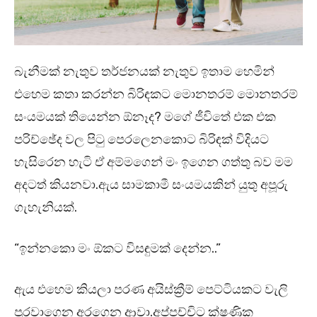
බැනීමක් නැතුව තර්ජනයක් නැතුව ඉතාම හෙමින්
එහෙම කතා කරන්න බිරිඳකට මොනතරම් මොනතරම්
සංයමයක් තියෙන්න ඕනෑද? මගේ ජීවිතේ එක එක
පරිච්ඡේද වල පිටු පෙරලෙනකොට බිරිඳක් විදියට
හැසිරෙන හැටි ඒ අම්මගෙන් මං ඉගෙන ගත්තු බව මම
අදටත් කියනවා.ඇය සාමකාමී සංයමයකින් යුතු අපූරු
ගැහැනියක්.
“ඉන්නකො මං ඕකට විසඳුමක් දෙන්න..”
ඇය එහෙම කියලා පරණ අයිස්ක්‍රීම් පෙට්ටියකට වැලි
පුරවාගෙන අරගෙන ආවා.අප්පච්චිට ක්ෂණික