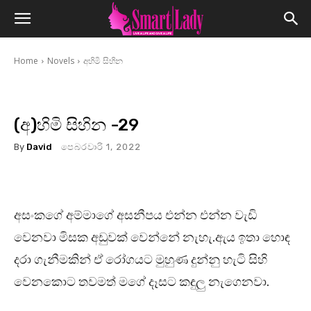
Home
Novels
අහිමි සිහින
(අ)හිමි සිහින -29
By
David
පෙබරවාරි 1, 2022
අසංකගේ අම්මාගේ අසනීපය එන්න එන්න වැඩි
වෙනවා මිසක අඩුවක් වෙන්නේ නැහැ.ඇය ඉතා හොඳ
දරා ගැනීමකින් ඒ රෝගයට මුහුණ දුන්නු හැටි සිහි
වෙනකොට තවමත් මගේ දෑසට කඳුලු නැගෙනවා.