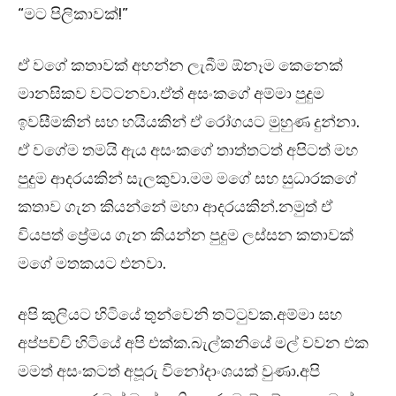
“මට පිලිකාවක්!”
ඒ වගේ කතාවක් අහන්න ලැබීම ඕනෑම කෙනෙක්
මානසිකව වට්ටනවා.ඒත් අසංකගේ අම්මා පුදුම
ඉවසීමකින් සහ හයියකින් ඒ රෝගයට මුහුණ දුන්නා.
ඒ වගේම තමයි ඇය අසංකගේ තාත්තටත් අපිටත් මහ
පුදුම ආදරයකින් සැලකුවා.මම මගේ සහ සුධාරකගේ
කතාව ගැන කියන්නේ මහා ආදරයකින්.නමුත් ඒ
වියපත් ප්‍රේමය ගැන කියන්න පුදුම ලස්සන කතාවක්
මගේ මතකයට එනවා.
අපි කුලියට හිටියේ තුන්වෙනි තට්ටුවක.අම්මා සහ
අප්පච්චි හිටියේ අපි එක්ක.බැල්කනියේ මල් වවන එක
මමත් අසංකටත් අපූරු විනෝදාංශයක් වුණා.අපි