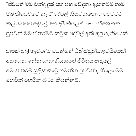
“ජීවිතේ මම වින්ද දුක් සහ සහ වේදනා ඇත්තටම තාම
ඔබ කියෙව්වේ නෑ.ඒ දේවල් කියවනකොට මෙච්චර
කල් වෙච්ච දේවල් හොඳයි කියලත් ඔබට හිතෙන්න
පුළුවන්.මම ඒ තරමට කටුක දේවල් අත්විඳපු ගෑනියෙක්.
කමක් නෑ! හැමදේම වෙන්නේ මිනිස්සුන්ට.ඉවසීමෙන්
අහගෙන ඉන්න.ගැහැනියකගේ ජීවිතය ඇතුලේ
මොනතරම් සුලිකුණාටු හමන්න පුළුවන්ද කියලා මම
හෙමින් හෙමින් ඔබට කියන්නම්.