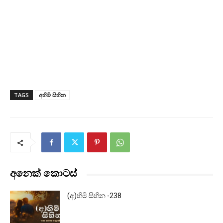
TAGS
අහිමි සිහින
අනෙක් කොටස්
(අ)හිමි සිහින -238