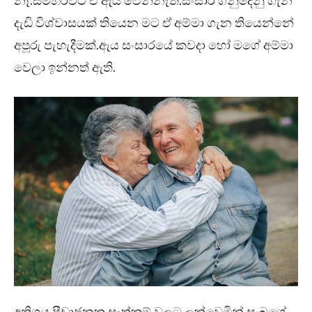
නෑ.සමහරවිට ඒ ඇය වෙන්නැති.සංසාර ගනුදෙනු ගැන
දැඩි විශ්වාසයක් තියෙන මට ඒ අම්මා ගැන තියෙන්නේ
අපූරු පැහැදීමක්.ඇය සංසාරයේ කවදා හෝ මගේ අම්මා
වෙලා ඉන්නත් ඇති.