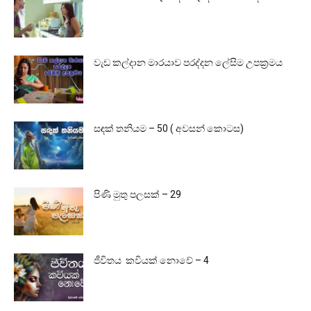
වැඩ කල්දාන මාරයාව පරද්දන ලේසිම උපක්‍රමය
සඳක් තනියම – 50 ( අවසන් කොටස)
පිණි මුතු පලසක් – 29
ජීවිතය කවියක් නොවේ – 4