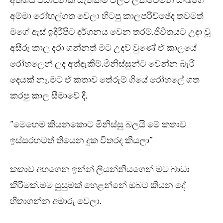
අතිශය පීඩාජනක සැත්කම් වලට ලක්වෙමින් සංඛගේ
අම්මා රෝහල්ගත වෙලා හිටපු කාලපරිච්ඡේද තවමත්
මගේ ඇස් ඉදිරිපිට දර්ශනය වෙන තරම්.ජීවිතයට උදා වූ
අසීරු කාල දරා ගන්නත් මට උදව් වුණේ ඒ කාලයේ
රෝහලෙන් ලද අත්දැකීම්.මිනිස්සුන්ට වෙන්න බැරි
දෙයක් නෑ.මට ඒ කතාව තේරුම් ගියේ රෝහලේ ගත
කරපු කාල සීමාවේ දී.
“මෙහෙම කියනකොට මිනිස්සු බලයි මේ කතාව
ඉස්සරහටත් තියෙන දුක විතරද කියලා”
කතාව අහගෙන ඉන්න් ලියන්නියගෙන් මට බාධා
කිරීමක්.මම සුසුමක් හෙළන්නේ ඔබට කියන දේ
හිතාගන්න අමාරු වෙලා.