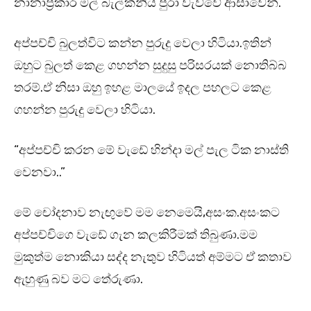
නානාප්‍රකාර මල් බැල්කනිය පුරා වැව්වේ ආසාවෙන්.
අප්පච්චි බුලත්විට කන්න පුරුදු වෙලා හිටියා.ඉතින්
ඔහුට බුලත් කෙළ ගහන්න සුදුසු පරිසරයක් නොතිබ්බ
තරම්.ඒ නිසා ඔහු ඉහළ මාලයේ ඉදල පහලට කෙළ
ගහන්න පුරුදු වෙලා හිටියා.
“අප්පච්චි කරන මේ වැඩේ හින්දා මල් පැල ටික නාස්ති
වෙනවා..”
මේ චෝදනාව නැඟුවේ මම නෙමෙයි,අසංක.අසංකට
අප්පච්චිගෙ වැඩේ ගැන කලකිරීමක් තිබුණා.මම
මුකුත්ම නොකියා සද්ද නැතුව හිටියත් අම්මට ඒ කතාව
ඇහුණු බව මට තේරුණා.