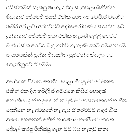
පඩික්කමක් සැකසුණා.ඇය එදා කෑගහලා බනින්න
ගියානම් අප්පච්චි එයත් එක්ක අමනාප වෙයි.ඒ වගේම
තමයි අපි ලවා අප්පච්චිට දෝෂාරෝපණය කරන්න ඉඩ
දුන්නනම් අප්පච්චි පුතා එක්ක නැතත් ලේලි වෙච්ච
මාත් එක්ක වෛර බැඳ ගනීවි.ගැහැණියකට මොනතරම්
සංයමයකින් ප්‍රශ්න විසඳන්න පුළුවන් ද කියලා මට
ඉගැන්නුවේ ඒ අම්මා.
අසාර්ථක විවාහයක හිර වෙලා හිටපු මට ඒ මතක
එකින් එක දිග හරිද්දී ඒ අම්මගෙ කිසිම හොඳක්
නොකියා ඉන්න පුළුවන්.නමුත් මට එහෙම කරන්න හිත
දෙන්නෙ නෑ.අවශ්‍යත් නෑ.ඇය ඒ තරමටම ආදරණීය
අම්මා කෙනෙක්.අනිත් කාරණාව තමයි මට නරක
දේවල් කරපු මිනිස්සු ගැන මම බය නැතුව කතා