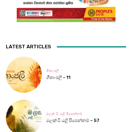
LATEST ARTICLES
ගීතාංජලී
ගීතාංජලී – 11
මලක් වී යළි පිපෙන්නම්
මලක් වී යළි පිපෙන්නම් – 57