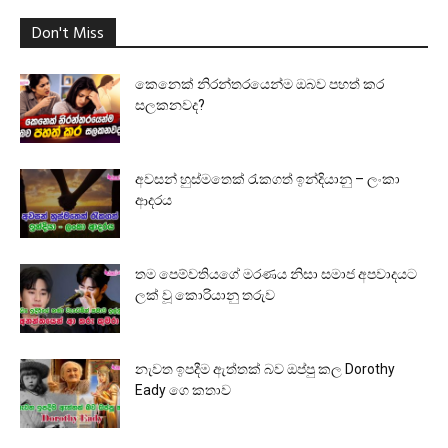
Don't Miss
කෙනෙක් නිරන්තරයෙන්ම ඔබව පහත් කර
සලකනවද?
අවසන් හුස්මතෙක් රැකගත් ඉන්දියානු – ලංකා
ආදරය
තම පෙම්වතියගේ මරණය නිසා සමාජ අපවාදයට
ලක් වූ කොරියානු තරුව
නැවත ඉපදීම ඇත්තක් බව ඔප්පු කල Dorothy
Eady ගෙ කතාව