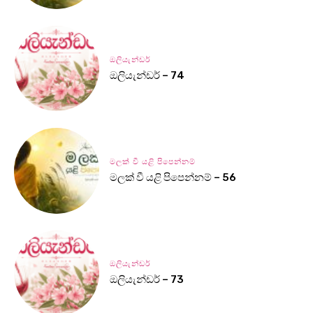
ඔලියැන්ඩර්
ඔලියැන්ඩර් – 74
මලක් වී යළි පිපෙන්නම්
මලක් වී යළි පිපෙන්නම් – 56
ඔලියැන්ඩර්
ඔලියැන්ඩර් – 73