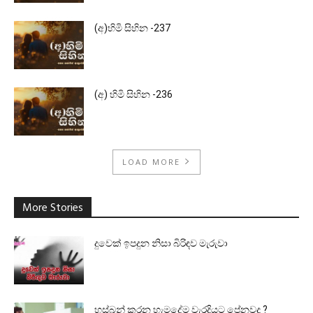
(අ)හිමි සිහින -237
(අ) හිමි සිහින -236
LOAD MORE
More Stories
දුවෙක් ඉපදුන නිසා බිරිඳව මැරුවා
හස්බන් කරන හැමදේම වැරදියට පේනවද ?