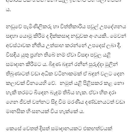
අමාරසී එක හිතින් නො සැලී ඉන්නට වග බලා ගත්තා
ය.
නඩුවේ පැමිණිලිකරු හා විත්තිකාරිය පවුල් උපදේශනය
සඳහා යොමු කිරීම ද දික්කසාද නඩුවක අංගයකි.. මෙවන්
අවස්ථාවක නීතිය උත්සාහ කරන්නේ උපදෙස් ලබා දී,
විසඳිය යුතු ප්‍රශ්න තිබේ නම් ඒවා විසඳා පවුල යළි
සමාදාන කිරීමට ය. බිඳුණ බඳුන් රනින් පුරුද්දා මුලින්
තිබුණාටත් වඩා අධික වටිනාකමක් ඒ බඳුන් වලට දෙන
කලාවක් චීනයෙහි වේ. නමුත් යළි පිළිසකර කළ නො
හැකි තරමට බිඳෙන බැඳුම් තිබිය හැක. ඒවා හිත දරා
ගෙන ජීවත් වන්නට සිදු වීම මරණීය දණ්ඩනයටත් වඩා
මානසික හිංසනයක් විය හැක්කේ ය.
කෙසේ වෙතත් දිසත් සමාදානයකට එකඟත්වයක්