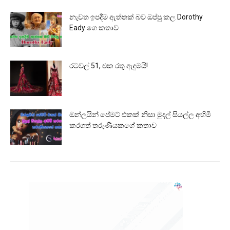
නැවත ඉපදීම ඇත්තක් බව ඔප්පු කල Dorothy
Eady ගෙ කතාව
රටවල් 51, එක රතු ඇඳුමයි!
ඔන්ලයින් පේමට් එකක් නිසා මුදල් සියල්ල අහිමි
කරගත් තරුණියකගේ කතාව