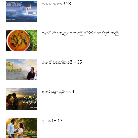
සියක් සියපත් 13
සැරට රස ගැළපෙන අමු මිරිස් හොද්දක් හදමු
මේ ඒ වසන්තයයි – 35
ආදර සැලසුම් – 64
අංගාර – 17