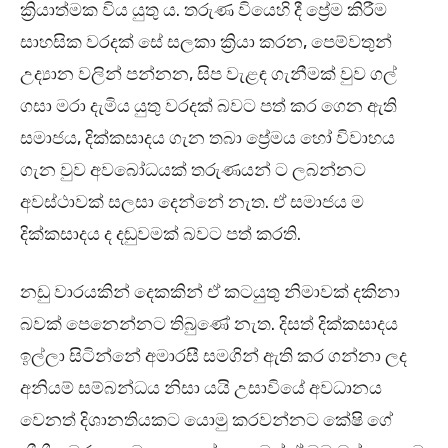
ක්‍රියාත්මක විය යුතු ය. තරුණ වියෙහි දී ප්‍රේම කිරීම
සාහසික වරදක් සේ සලකා ක්‍රියා කරන, පෙම්වතුන්
උද්‍යාන වලින් පන්නන, සිප වැළඳ ගැනීමක් වුව ගල්
ගසා මරා දැමිය යුතු වරදක් බවට පත් කර ගෙන ඇති
සමාජය, දික්කසාදය ගැන තබා ප්‍රේමය හෝ විවාහය
ගැන වුව අවබෝධයක් තරුණයන් ට ලබන්නට
අවස්ථාවක් සලසා දෙන්නේ නැත. ඒ සමාජය ම
දික්කසාදය ද දඬුවමක් බවට පත් කරති.
නඩු වාරයකින් දෙකකින් ඒ කටයුතු නිමාවක් දකිනා
බවක් පෙනෙන්නට තිබුණේ නැත. දිසත් දික්කසාදය
ඉල්ලා සිටින්නේ අමාරසී සමගින් ඇති කර ගන්නා ලද
අනියම් සම්බන්ධය නිසා යයි උසාවියේ අවධානය
වෙනත් දිශානතියකට යොමු කරවන්නට කේෂි ගේ