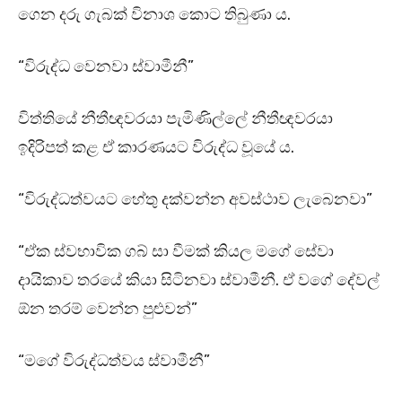
ගෙන දරු ගැබක් විනාශ කොට තිබුණා ය.
“විරුද්ධ වෙනවා ස්වාමීනී”
විත්තියේ නීතීඥවරයා පැමිණිල්ලේ නීතීඥවරයා
ඉදිරිපත් කළ ඒ කාරණයට විරුද්ධ වූයේ ය.
“විරුද්ධත්වයට හේතු දක්වන්න අවස්ථාව ලැබෙනවා”
“ඒක ස්වභාවික ගබ් සා වීමක් කියල මගේ සේවා
දායිකාව තරයේ කියා සිටිනවා ස්වාමීනී. ඒ වගේ දේවල්
ඕන තරම් වෙන්න පුළුවන්”
“මගේ විරුද්ධත්වය ස්වාමීනී”