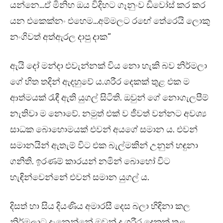
යන්නෙ…ඒ මිනිහ ඔය විදිහට ගෑනුංව ඩිවෝස් කර කර
යන එකෙක්නං එහෙම…අම්මලට රඟේ තේරෙයි ලොකු
නංගිවත් අත්ඇරල දාපු දාක”
ඇයි දෝ මන්දා එවැන්නක් විය නො හැකි බව නිර්මලා
ගේ හිත තදින් ඇදහුවේ ය.ශරීර දෙකක් තුළ එක ම
ආත්මයක් රැඳී ඇති යුගල් සිටිති. ඔවුන් ගේ නොගැලපීම්
නැතිවා ම නොවේ. නමුත් එක් ව ජීවත් වන්නට අවශ්‍ය
සාධක බොහොමයක් එවන් අයගේ සමාන ය. එවන්
සමානයින් ඇතැම් විට එක බැල්මකින් උනුන් හඳුනා
ගනිති. ඉරණම් කාරයන් නමින් බොහෝ විට
හැඳින්වෙන්නේ එවන් සමාන යුගල් ය.
දිසත් හා සිය දියණිය අමාරසී දෙස බලා හිඳිනා කල
නිර්මලාට දැනෙන්නේ ඔවුන් ද ශරීර දෙකක් තුළ