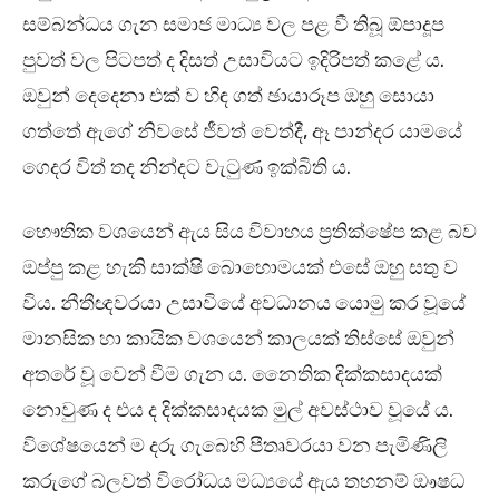
සම්බන්ධය ගැන සමාජ මාධ්‍ය වල පළ වී තිබූ ඕපාදූප
පුවත් වල පිටපත් ද දිසත් උසාවියට ඉදිරිපත් කළේ ය.
ඔවුන් දෙදෙනා එක් ව හිඳ ගත් ඡායාරූප ඔහු සොයා
ගත්තේ ඇගේ නිවසේ ජීවත් වෙත්දී, ඈ පාන්දර යාමයේ
ගෙදර විත් තද නින්දට වැටුණ ඉක්බිති ය.
භෞතික වශයෙන් ඇය සිය විවාහය ප්‍රතික්ෂේප කළ බව
ඔප්පු කළ හැකි සාක්ෂි බොහොමයක් එසේ ඔහු සතු ව
විය. නීතීඥවරයා උසාවියේ අවධානය යොමු කර වූයේ
මානසික හා කායික වශයෙන් කාලයක් තිස්සේ ඔවුන්
අතරේ වූ වෙන් වීම ගැන ය. නෛතික දික්කසාදයක්
නොවුණ ද එය ද දික්කසාදයක මුල් අවස්ථාව වූයේ ය.
විශේෂයෙන් ම දරු ගැබෙහි පීතෘවරයා වන පැමිණිලි
කරුගේ බලවත් විරෝධය මධ්‍යයේ ඇය තහනම් ඖෂධ