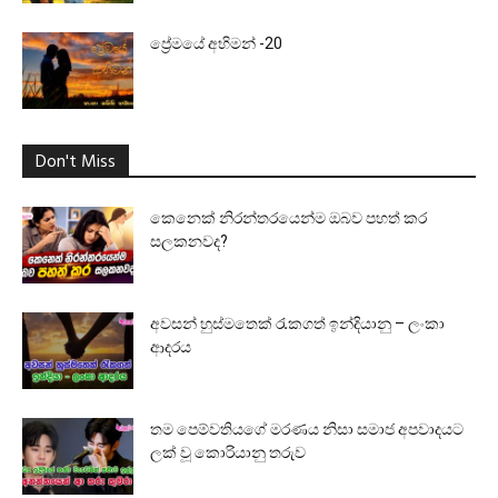
ප්‍රේමයේ අභිමන් -20
Don't Miss
කෙනෙක් නිරන්තරයෙන්ම ඔබව පහත් කර
සලකනවද?
අවසන් හුස්මතෙක් රැකගත් ඉන්දියානු – ලංකා
ආදරය
තම පෙම්වතියගේ මරණය නිසා සමාජ අපවාදයට
ලක් වූ කොරියානු තරුව