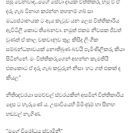
පසු වෙනවාද…මගේ සේවා දායක විත්තිකරු හමු වී ඒ
දරු ගැබ විනාශ කරන්න තහනම් ගබ් සා
මධ්‍යස්ථානයක ට ඇය කැටුව යන ලෙස විත්තිකාරිය
ඇවිටිලි කොට තිබෙනවා. නමුත් එකම නිවසක ජීවත්
වුණත් ඒ කාල වකවානුව තුළ කිසිදු ලිංගික
සම්බන්ධතාවයක් නොතිබුණ බවයි පැමිණිලිකරු කියා
සිටින්නේ. මං විත්තිකරුගෙන් අහන්න කැමතියි
එතකොට ඒ දරු ගැබ කවුරුන් නිසා හට ගත් එකක් ද
කියල”
නීතීඥවරයා සමච්චල් ස්වරයකින් අසමින් විත්තිකාරිය
දෙස ට හැරුණේ ය. උසාවියෙහි මිමිණුම් හා සිනහ
හඬවල් නැගිණ.
“මගේ විරෝධය ස්වාමීනී”