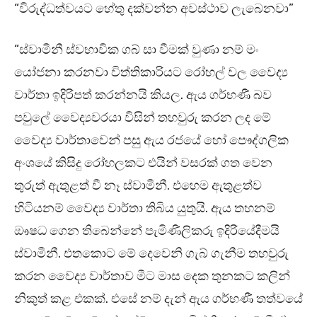
“විරුද්ධත්වයට හේතු දක්වන්න අවස්ථාව ලැබෙනවා”
“ස්වාමීනී ස්වභාවික ගබ් සා වීමක් වුණා නම් මං
යෝජනා කරනවා විත්තිකාරියට රෝහල් වල වෛද්‍ය
වාර්තා ඉදිරිපත් කරන්නයි කියල. ඇය ගර්භණී බව
පවුලේ වෛද්‍යවරයා විසින් තහවුරු කරන ලද මේ
වෛද්‍ය වාර්තාවෙන් පසු ඇය රජයේ හෝ පෞද්ගලික
අංශයේ කිසිදු රෝහලකට එයින් වසරක් ගත වෙන
තුරුත් ඇතුළත් වී නෑ ස්වාමීනී. එහෙම ඇතුළත්ව
හිටියනම් වෛද්‍ය වාර්තා තිබිය යුතුයි. ඇය තහනම්
ඖෂධ ගෙන තිබෙන්නේ පැමිණිලිකරු ඉදිරියේදීමයි
ස්වාමීනී. එතකොට මේ දෙවෙනි ගැබ් ගැනීම තහවුරු
කරන වෛද්‍ය වාර්තාව මීට මාස දෙක තුනකට කලින්
නිකුත් කළ එකක්. එසේ නම් දැන් ඇය ගර්භණී තත්වයේ