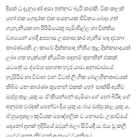
දිසත් ට දැනුණේ අසා ඉන්නට බැරි කමකි. ටික කලක්
හෝ එක ගෙදරක එක සයනයක ජීවිතය බෙදා ගත්
ගැහැනියක හා පිරිමියෙකු පැමිණිල්ල හා විත්තිය
වශයෙන් බෙදී අපහාස උපහාස කර ගැනීම හද දවනා
කාරණයකි. ලංකාවේ දික්කසාද නීතිය තුළ දික්කසාදයක්
ලබා ගත හැක්කේ නියමිත පදනම් තුනකින් එකක්
යටතේ ය. ද්වේශ සහගත හැර යාම, අනාචාරයේ
හැසිරීම හා විවාහ වන විටත් ලිංගික බෙලහීනතාවයක්
තිබීම යන කාරණා තුනෙන් එකක් හෝ සාක්ෂි ඇතිව
ඔප්පු කළ යුතු ය. ඒ කියන්නේ සැමියා ගේ හෝ බිරිඳ ගේ
අනුමත වරදක් පෙන්වා දිය යුතු ය. එය ඔප්පු කළ යුතු ය.
ඒ හුදෙකලා කුටියක පෞද්ගලික ව නොවේ. උසාවියේ
දෙනෝ දහක් ඉදිරියේ ඔවුන් බලා සිටියදී ය. එය වූ කලී
වෛවාහක නිවසක් ඇතුළේ වූ අතිශය