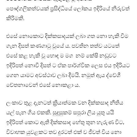
පෞද්ගලිකත්වයක් ප්‍රසිද්ධියේ ලෝකය ඉදිරියේ නිරුවත්
කිරීමකි.
එසේ නොකොට දික්කසාදයක් ලබා ගත නො හැකි වීම
ගැන දිසත් කණගාටු වූයේ ය. පවතින තත්ව යටතේ
එසේ කළ හැකි වූ හොඳ ම මග නම් කේෂි නඩුවට
ඉදිරිපත් නොවී දිසත් ට ඒක පාර්ශ්වික ලෙස එය ඉදිරියට
ගෙන යාමට අවස්ථාව ලබා දීමයි. නමුත් ඇය ද්වේශී
චේතනාවෙන් එසේ නොකළා ය.
ලංකාව තුළ දැනටත් ක්‍රියාත්මක වන දික්කසාද නීතිය
යල් පැන ගිය එකකි. සුදුසුකම් සපුරා ලිය යුතු යයි
ඉදිරිපත් කොට ඇති දික්කසාද හේතු තුන හැරුණ විට,
විවාහක යුවළකට තව දුරටත් එක් ව ජීවත් විය නො