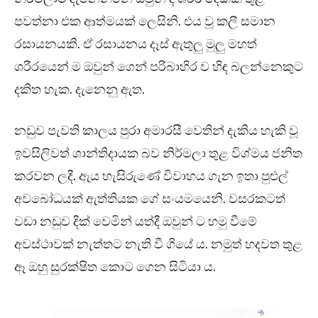
පවත්නා එක ආත්මයක් ලෙසිනි. එය වූ කලී සමාන
රසායනයකි. ඒ රසායනය දෑස් ඇතුලු මුලු මහත්
ශරීරයෙන් ම ඔවුන් ගෙන් පරිබාහිර ව හිඳ බලන්නෙකුට
දකිත හැක. දැනෙනු ඇත.
නඩුව පැවති කාලය පුරා අමාරසී වෙතින් දැකිය හැකි වූ
ඉවසිලිවත් ශාන්තිදායක බව නිර්මලා තුළ විශ්මය ජනිත
කරවන ලදී. ඇය හැසිරුණේ විවාහය ගැන ඉතා පුළුල්
අවබෝධයක් ඇත්තියක ගේ සංයමයෙනි. වසරකටත්
වඩා නඩුව දික් වෙමින් යත්දී ඔවුන් ට හමු වීමේ
අවස්ථාවක් නැත්තට නැති වී ගියේ ය. නමුත් හදවත තුළ
ඈ ඔහු සුරක්ෂිත කොට ගෙන සිටියා ය.