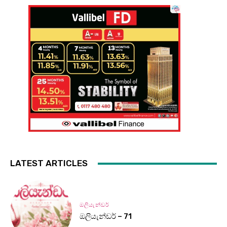
LATEST ARTICLES
ඔලියැන්ඩර්
ඔලියැන්ඩර් – 71