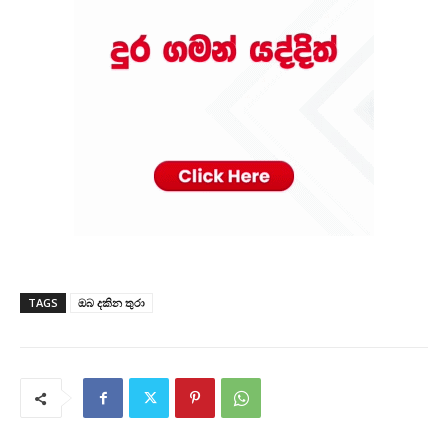
TAGS
ඔබ දකින තුරා