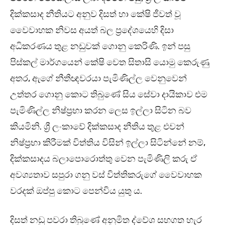
දික්කසාද නීතියට අනුව දිසත් හා කේෂි ජීවත් වූ
වෛවාහක නිවස අයත් බල ප්‍රදේශයෙහි දිසා
අධිකරණය තුළ නඩුවක් ගොනු කෙරිණි. ඉන් පසු
පිස්කල් මාර්ගයෙන් කේෂි වෙත සිතාසි යොමු කෙරුණු
අතර, ඇගේ නීතීඥවරයා පැමිණිල්ල වෙනුවෙන්
උත්තර ගොනු කොට තිබුණේ සිය සේවා දායිකාව එම
පැමිණිල්ල නිෂ්ප්‍රභා කරන ලෙස ඉල්ලා සිටින බව
කියමිනි. ශ්‍රී ලංකාවේ දික්කසාද නීතිය තුළ එවන්
නිෂ්ප්‍රභා කිරීමක් විත්තිය විසින් ඉල්ලා සිටින්නේ නම්,
දික්කසාදය බලාපොරොත්තු වෙන පැමිණිලි කරු ඒ
අවශ්‍යතාව සපුරා ගනු වස් විත්තිකරුගේ වෛවාහක
වරදක් ඔප්පු කොට පෙන්විය යුතු ය.
දිසත් නඩු පවරා තිබුණේ අනුමිත ද්වේශ සහගත හැර