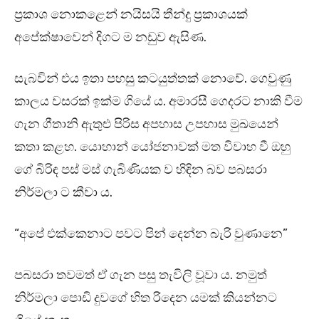
ප්‍රකාශ නොකළෙන් නයිසයි තීන්දු ප්‍රකාශයක්
අපේක්ෂාවෙන් දිගට ම නඩුව ඇසිණ.
සැබවින් එය ඉතා පහසු කටයුත්තක් නොවේ. ගෙවුණු
කාලය වසරක් ඉක්ම ගියේ ය. අමාරසී ගෙදරට නාකි වීම
ගැන ගීතානි ඇතුළු පිරිස අපහාස උපහාස මුඛයෙන්
කතා කළහ. යොහාන් යෝජනාවක් මත විවාහ වී ඔහු
ගේ බිරිඳ පස් මස් ගැබිණියක ව හිඳින බව පබසරා
නිර්මලා ට කීවා ය.
“අපේ එක්කෙනාට පවට පින් දෙන්න බැරි වුණානෙ”
පබසරා තවමත් ඒ ගැන පසු තැවිලි වූවා ය. නමුත්
නිර්මලා පොඩි දුවගේ හිත රිදෙන යමක් කියන්නට