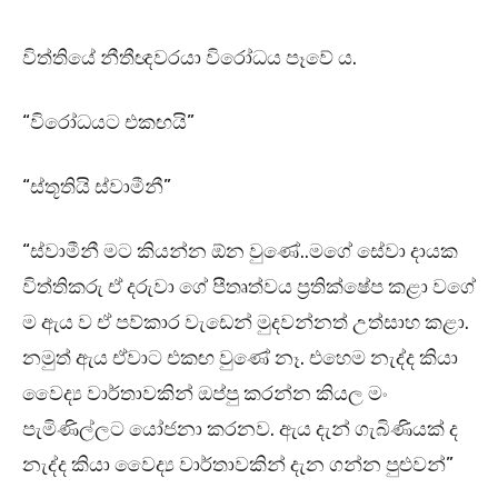
විත්තියේ නීතීඥවරයා විරෝධය පෑවේ ය.
“විරෝධයට එකඟයි”
“ස්තූතියි ස්වාමීනී”
“ස්වාමීනී මට කියන්න ඕන වුණේ..මගේ සේවා දායක
විත්තිකරු ඒ දරුවා ගේ පීතෘත්වය ප්‍රතික්ෂේප කළා වගේ
ම ඇය ව ඒ පව්කාර වැඩෙන් මුදවන්නත් උත්සාහ කළා.
නමුත් ඇය ඒවාට එකඟ වුණේ නෑ. එහෙම නැද්ද කියා
වෛද්‍ය වාර්තාවකින් ඔප්පු කරන්න කියල මං
පැමිණිල්ලට යෝජනා කරනව. ඇය දැන් ගැබිණියක් ද
නැද්ද කියා වෛද්‍ය වාර්තාවකින් දැන ගන්න පුළුවන්”