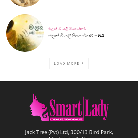
මලක් වී යළි පිපෙන්නම්
මලක් වී යළි පිපෙන්නම් – 54
LOAD MORE
Jack Tree (Pvt) Ltd, 300/13 Bird Park,