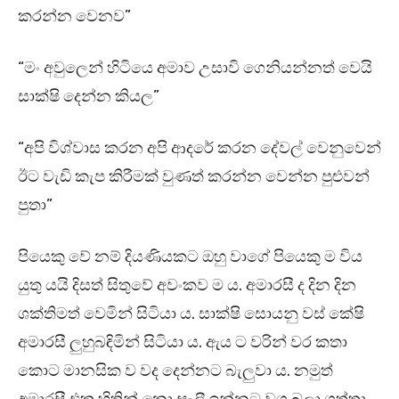
කරන්න වෙනව”
“මං අවුලෙන් හිටියෙ අමාව උසාවි ගෙනියන්නත් වෙයි
සාක්ෂි දෙන්න කියල”
“අපි විශ්වාස කරන අපි ආදරේ කරන දේවල් වෙනුවෙන්
ඊට වැඩි කැප කිරීමක් වුණත් කරන්න වෙන්න පුළුවන්
පුතා”
පියෙකු වේ නම් දියණියකට ඔහු වාගේ පියෙකු ම විය
යුතු යයි දිසත් සිතුවේ අවංකව ම ය. අමාරසී ද දින දින
ශක්තිමත් වෙමින් සිටියා ය. සාක්ෂි සොයනු වස් කේෂි
අමාරසී ලුහුබඳිමින් සිටියා ය. ඇය ට වරින් වර කතා
කොට මානසික ව වද දෙන්නට බැලුවා ය. නමුත්