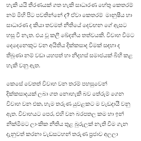
හැකි යයි තීරණයක් ගත හැකි සාධාරණ හේතු කෙතරම්
නම් මිහි පිට පවතින්නේ ද? ඒවා කෙතරම් මානුෂීය හා
සාධාරණ ද කියා තවමත් නීතියේ දෙවඟන ගේ ඇසට
හසු වී නැත. එය වූ කලී ඛේදනීය තත්වයකි. විවාහ වීමට
දෙදෙනෙකුට වන අයිතිය දික්කසාද වීමක් සඳහා ද
තිබුණා නම් වඩා යහපත් හා නිදහස් සමාජයක් බිහි කළ
හැකි වනු ඇත.
කෙසේ වෙතත් විවාහ වන තරම් පහසුවෙන්
දික්කසාදයක් ලබා ගත නොහැකි බව තේරුම් ගෙන
විවාහ වන එක, හැම තරුණ යුවළකට ම වැඩදායී වනු
ඇත. විවාහයට පෙර, එහි වන බරපතල කම හා ඉන්
නික්මීමට ලාංකික නීතිය තුළ බුරුලක් නැති වීම ගැන
දැනුවත් කරනා වැඩසටහන් තරුණ ප්‍රජාව අලලා