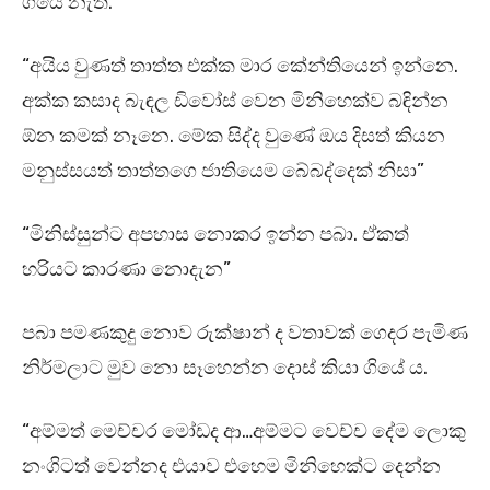
ගියේ නැත.
“අයිය වුණත් තාත්ත එක්ක මාර කේන්තියෙන් ඉන්නෙ.
අක්ක කසාද බැඳල ඩිවෝස් වෙන මිනිහෙක්ව බඳින්න
ඕන කමක් නෑනෙ. මේක සිද්ද වුණේ ඔය දිසත් කියන
මනුස්සයත් තාත්තගෙ ජාතියෙම බේබද්දෙක් නිසා”
“මිනිස්සුන්ට අපහාස නොකර ඉන්න පබා. ඒකත්
හරියට කාරණා නොදැන”
පබා පමණකුදු නොව රුක්ෂාන් ද වතාවක් ගෙදර පැමිණ
නිර්මලාට මුව නො සෑහෙන්න දොස් කියා ගියේ ය.
“අම්මත් මෙච්චර මෝඩද ආ…අම්මට වෙච්ච දේම ලොකු
නංගිටත් වෙන්නද එයාව එහෙම මිනිහෙක්ට දෙන්න