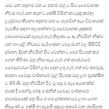
යාම යන පදනම මත ය. එනම් ඔහු ට සිය වෛවාහක
නිවස හැර යන තැනට කේෂි විසින් කටයුතු කරනු
ලැබුවාය කියනා පදනම මත ය. සැබවින් ඇය විවාහයක්
පැවතීම සඳහා බලපාන්නා වූ වෛවාහක යුතුකම්
බොහොමයක් පැහැර හැර තිබුණා ය. ඈ නිවසින් නික්ම
යන හා යළි නිවසට පැමිණෙන වෙලාවන් වල සීසීටීවී
දර්ශන, දිසත් නිවසින් පිට වෙන්නට පෙර පිටපත් කර
ගෙන තිබිණ. ඔහු නිසා ඇය ගැබ් ගත් අවස්ථාවේ
වෛද්‍යවරයා විසින් ලබා දෙන ලද ගැබ් ගත් බව තහවුරු
කරනා වෛද්‍ය වාර්තාවේ මුල් පිටපත ඔහු ළඟ සුරක්ෂිත
ව තිබිණි. ඔහු නිවසින් පිට වූ පසු ව ඇය ඇනෙක්ස්
එකේ දී පෙන්වූ එබඳු ම අනිත් වෛද්‍ය වාර්තාවේ
ඡායාරූපයක් ඔහු සිය ජංගම දුරකතනයට ලබා ගෙන
තිබුණේ ය. කේෂි හා ඇමති පුත්‍රයා අතරේ වන රහසිගත