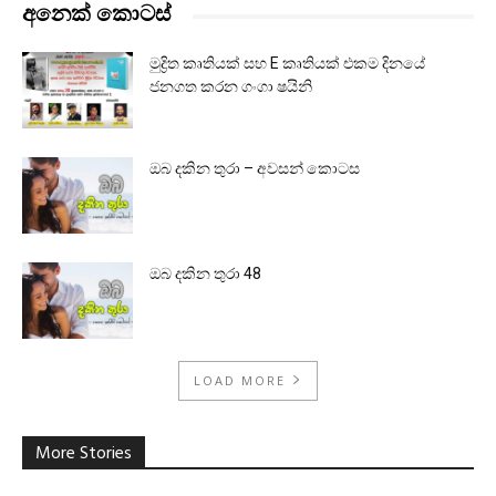
අනෙක් කොටස්
මුද්‍රිත කෘතියක් සහ E කෘතියක් එකම දිනයේ
ජනගත කරන ගංගා ෂයිනි
ඔබ දකින තුරා – අවසන් කොටස
ඔබ දකින තුරා 48
LOAD MORE
More Stories