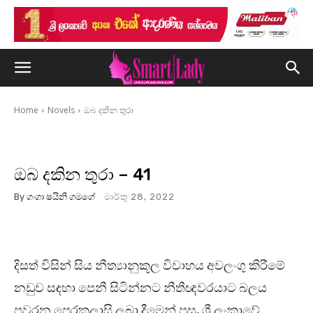
Home
Novels
ඔබ දකින තුරා
ඔබ දකින තුරා – 41
By
ගංගා ෂයිනි ගමගේ
මාර්තු 28, 2022
දිසත් විසින් සිය නීත්‍යානුකූල විවාහය අවලංගු කිරීමේ
නඩුව සඳහා පෙනී සිටින්නට නීතීඥවරයාට බලය
පවරන පෙරකලාසි ලබා දීමෙන් පසු, ශ්‍රී ලංකාවේ