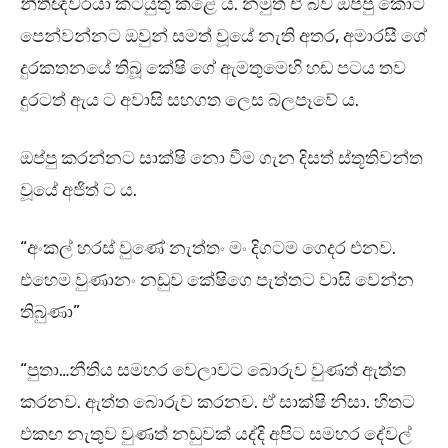
නීතීඥවරයා කටයුතු කළේ ය. නමුත් ඒ බව ඔප්පු කොට
පෙන්වන්නට ඔවුන් සමත් වූයේ නැති අතර, අමාරසී ගේ
දුරකතනයේ තිබූ කේෂි ගේ ඇමතුමෙහි හඬ පටය තව
දුරටත් ඇය ට අවාසි සහගත ලෙස බලපෑවේ ය.
ඔප්පු කරන්නට සාක්ෂි නො වීම ගැන දිසත් ස්තූතිවන්ත
වූයේ අජිත් ට ය.
“අංකල් හරස් වුණේ නැත්තං මං දිගටම ගෙදර එනව.
එහෙම වුණානං නඩුව කේෂිගෙ පැත්තට වාසි වෙන්න
තිබුණා”
“පුතා…නීතිය සමහර වෙලාවට බොරුව වුණත් ඇත්ත
කරනව. ඇත්ත බොරුව කරනව. ඒ සාක්ෂි නිසා. හිතට
එකඟ නැතුව වුණත් නඩුවක් යද්දි අපිට සමහර දේවල්