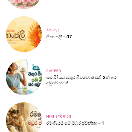
ගීතාංජලී
ගීතාංජලී – 07
CAREER
මේ විදියට වතුර බිව්වොත් සති 2න් බර
අඩුවෙනවා!
MINI STORIES
රමණීයයි මේ මධුර ජවනිකා – 1